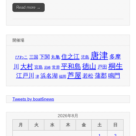
Read more →
開催場
唐津
住之江
多摩
下関
三国
丸亀
びわこ
児島
桐生
徳山
平和島
大村
川
戸田
宮島
常滑
尼崎
芦屋
江戸川
蒲郡
鳴門
浜名湖
若松
津
福岡
Tweets by boat6news
2026年8月
月
火
水
木
金
土
日
1
2