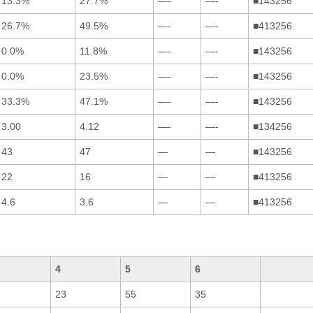
13.3%
27.7%
—-
—-
■143256
26.7%
49.5%
—-
—-
■413256
0.0%
11.8%
—-
—-
■143256
0.0%
23.5%
—-
—-
■143256
33.3%
47.1%
—-
—-
■143256
3.00
4.12
—-
—-
■134256
43
47
—
—
■143256
22
16
—
—
■413256
4.6
3.6
—
—
■413256
4
5
6
23
55
35