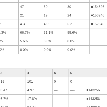
4
47
50
30
■154326
9
21
19
24
■153246
2
4.3
4.0
5.2
■152346
3.3%
66.7%
61.1%
55.6%
.7%
5.6%
0.0%
0.0%
.0%
0.0%
0.0%
0.0%
3
4
5
6
15
101
0
0
3.47
4.97
—-
—-
■143256
6.7%
17.8%
—-
—-
■143256