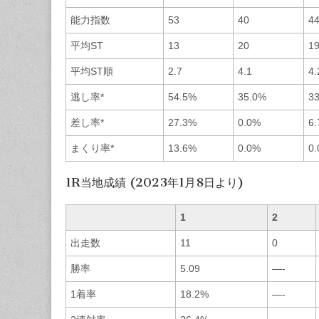
能力指数
53
40
4
平均ST
13
20
1
平均ST順
2.7
4.1
4.
逃し率*
54.5%
35.0%
3
差し率*
27.3%
0.0%
6
まくり率*
13.6%
0.0%
0
1R当地成績 (2023年1月8日より)
1
2
出走数
11
0
勝率
5.09
—-
1着率
18.2%
—-