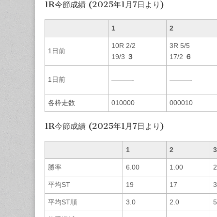
1R今節成績 (2025年1月7日より)
1
2
10R 2/2
3R 5/5
1日前
19/3
３
17/2
６
1日前
———-
———-
各枠走数
010000
000010
1R今節成績 (2025年1月7日より)
1
2
3
勝率
6.00
1.00
2
平均ST
19
17
3
平均ST順
3.0
2.0
5