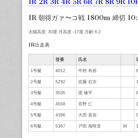
1R
2R
3R
4R
5R
6R
7R
8R
9R
10
1R 朝得ガァ〜コ戦 1800m 締切 10:
太陽高度: 30度 月高度:-17度 月齢:8.2
1R出走表
登番
氏名
1号艇
4012
中村 有裕
2号艇
5292
佐藤 右京
3号艇
3535
渡 修平
4号艇
4558
宮野 仁
5号艇
4396
大田 直弥
6号艇
5387
戸田 海咲音
W