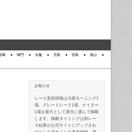
尼崎
鳴門
丸亀
児島
宮島
徳山
お知らせ
レース直前情報は当面モーニング1
場、グレードレース1場、ナイター
1場を最大として適当に選んで掲載
します。掲載タイミングは前レー
ス結果が公式サイトにアップされ