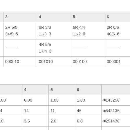
3
4
5
6
2R 5/5
8R 3/3
6R 4/4
2R 6/6
34/5
５
11/3
３
11/2
６
46/6
６
4R 5/5
———-
———-
———-
17/4
３
000010
001010
000100
000001
4
5
6
.00
6.00
1.00
1.00
■143256
4
14
11
46
■542136
.0
3.5
2.0
6.0
■251436