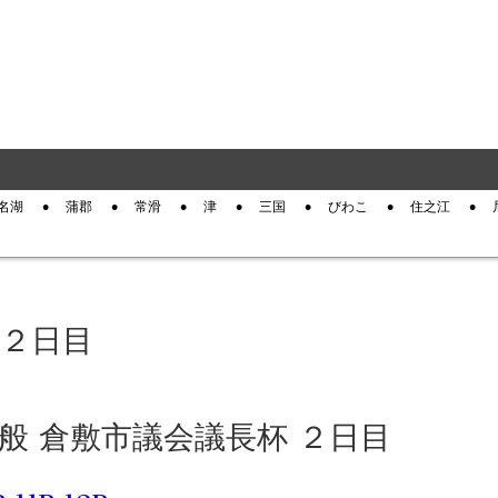
名湖
蒲郡
常滑
津
三国
びわこ
住之江
 ２日目
 一般 倉敷市議会議長杯 ２日目