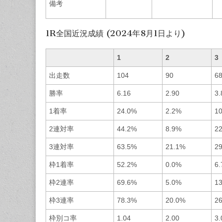
備考
1R全国近況成績 (2024年8月1日より)
1
2
3
出走数
104
90
6
勝率
6.16
2.90
3.
1着率
24.0%
2.2%
1
2連対率
44.2%
8.9%
2
3連対率
63.5%
21.1%
2
枠1着率
52.2%
0.0%
6
枠2連率
69.6%
5.0%
1
枠3連率
78.3%
20.0%
2
枠別コ率
1.04
2.00
3.