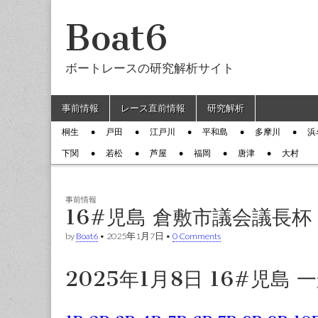
Boat6
ボートレースの研究解析サイト
Skip to content
事前情報
レース直前情報
研究解析
Main menu
桐生
戸田
江戸川
平和島
多摩川
浜
Sub menu
下関
若松
芦屋
福岡
唐津
大村
事前情報
16#児島 倉敷市議会議長杯
by
Boat6
•
2025年1月7日
•
0 Comments
2025年1月8日 16#児島