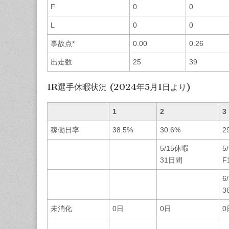
F
0
0
L
0
0
事故点*
0.00
0.26
出走数
25
39
1R選手休暇状況 (2024年5月1日より)
1
2
3
稼働日率
38.5%
30.6%
2
5/15休暇
5
31日間
F
6
3
未消化
0日
0日
0