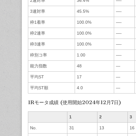
2連対率
36.4%
—-
3連対率
45.5%
—-
枠1着率
100.0%
—-
枠2連率
100.0%
—-
枠3連率
100.0%
—-
枠別コ率
1.00
—-
能力指数
48
—
平均ST
17
—
平均ST順
4.0
—
1Rモータ成績 (使用開始2024年12月7日)
1
2
3
No.
31
13
16