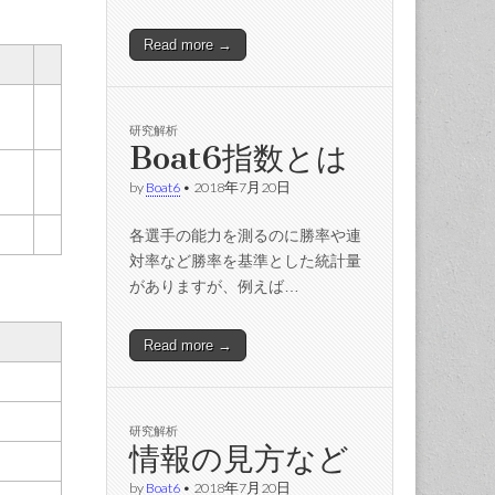
Read more →
研究解析
Boat6指数とは
by
Boat6
•
2018年7月20日
各選手の能力を測るのに勝率や連
対率など勝率を基準とした統計量
がありますが、例えば…
Read more →
研究解析
情報の見方など
by
Boat6
•
2018年7月20日