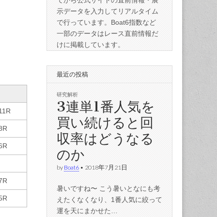
てから公式サイトの直前情報・展
示データを入力してリアルタイム
で行っています。Boat6指数など
一部のデータはレース直前情報だ
けに掲載しています。
最近の投稿
研究解析
3連単1番人気を
11R
買い続けると回
8R
収率はどうなる
6R
のか
by
Boat6
•
2018年7月21日
7R
暑いですね〜 こう暑いとなにも考
5R
えたくなくなり、1番人気に絞って
運を天にまかせた…