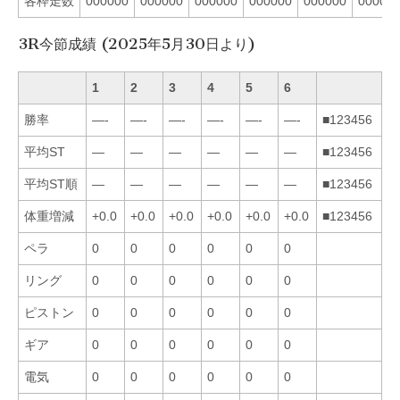
各枠走数
000000
000000
000000
000000
000000
00000
3R今節成績 (2025年5月30日より)
1
2
3
4
5
6
勝率
—-
—-
—-
—-
—-
—-
■123456
平均ST
—
—
—
—
—
—
■123456
平均ST順
—
—
—
—
—
—
■123456
体重増減
+0.0
+0.0
+0.0
+0.0
+0.0
+0.0
■123456
ペラ
0
0
0
0
0
0
リング
0
0
0
0
0
0
ピストン
0
0
0
0
0
0
ギア
0
0
0
0
0
0
電気
0
0
0
0
0
0