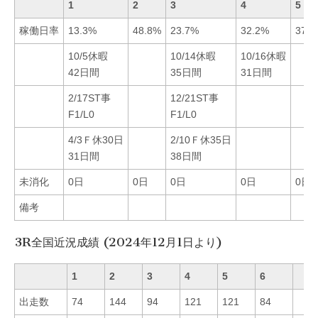
1
2
3
4
5
稼働日率
13.3%
48.8%
23.7%
32.2%
37.9
10/5休暇
10/14休暇
10/16休暇
42日間
35日間
31日間
2/17ST事
12/21ST事
F1/L0
F1/L0
4/3Ｆ休30日
2/10Ｆ休35日
31日間
38日間
未消化
0日
0日
0日
0日
0日
備考
3R全国近況成績 (2024年12月1日より)
1
2
3
4
5
6
出走数
74
144
94
121
121
84