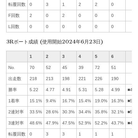
転覆回数
0
3
1
2
2
0
F回数
2
0
2
0
0
0
L回数
0
0
0
0
0
0
3Rボート成績 (使用開始2024年6月23日)
1
2
3
4
5
6
No.
70
52
45
39
72
51
出走数
218
213
198
221
226
190
勝率
5.22
4.77
4.91
5.31
5.28
4.99
■451
1着率
15.1%
9.4%
16.7%
15.4%
19.0%
16.3%
■536
2連対率
33.5%
28.6%
30.3%
34.4%
35.8%
32.1%
■541
3連対率
48.6%
47.9%
47.5%
52.9%
52.2%
43.7%
■451
転覆回数
0
3
3
1
1
1