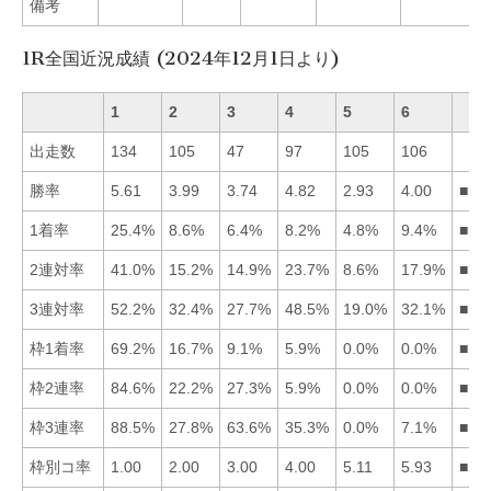
備考
1R全国近況成績 (2024年12月1日より)
1
2
3
4
5
6
出走数
134
105
47
97
105
106
勝率
5.61
3.99
3.74
4.82
2.93
4.00
■14
1着率
25.4%
8.6%
6.4%
8.2%
4.8%
9.4%
■16
2連対率
41.0%
15.2%
14.9%
23.7%
8.6%
17.9%
■14
3連対率
52.2%
32.4%
27.7%
48.5%
19.0%
32.1%
■14
枠1着率
69.2%
16.7%
9.1%
5.9%
0.0%
0.0%
■12
枠2連率
84.6%
22.2%
27.3%
5.9%
0.0%
0.0%
■13
枠3連率
88.5%
27.8%
63.6%
35.3%
0.0%
7.1%
■13
枠別コ率
1.00
2.00
3.00
4.00
5.11
5.93
■12