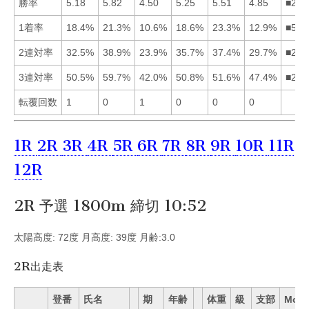
勝率
5.18
5.82
4.50
5.25
5.51
4.85
■254
1着率
18.4%
21.3%
10.6%
18.6%
23.3%
12.9%
■524
2連対率
32.5%
38.9%
23.9%
35.7%
37.4%
29.7%
■254
3連対率
50.5%
59.7%
42.0%
50.8%
51.6%
47.4%
■254
転覆回数
1
0
1
0
0
0
1R
2R
3R
4R
5R
6R
7R
8R
9R
10R
11R
12R
2R 予選 1800m 締切 10:52
太陽高度: 72度 月高度: 39度 月齢:3.0
2R出走表
登番
氏名
期
年齢
体重
級
支部
Mo