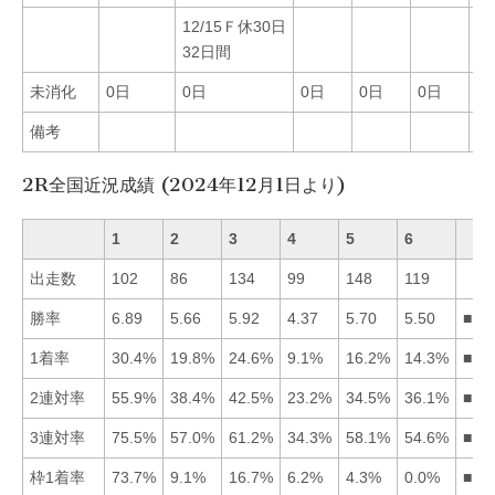
12/15Ｆ休30日
32日間
未消化
0日
0日
0日
0日
0日
0
備考
2R全国近況成績 (2024年12月1日より)
1
2
3
4
5
6
出走数
102
86
134
99
148
119
勝率
6.89
5.66
5.92
4.37
5.70
5.50
■13
1着率
30.4%
19.8%
24.6%
9.1%
16.2%
14.3%
■13
2連対率
55.9%
38.4%
42.5%
23.2%
34.5%
36.1%
■13
3連対率
75.5%
57.0%
61.2%
34.3%
58.1%
54.6%
■13
枠1着率
73.7%
9.1%
16.7%
6.2%
4.3%
0.0%
■13