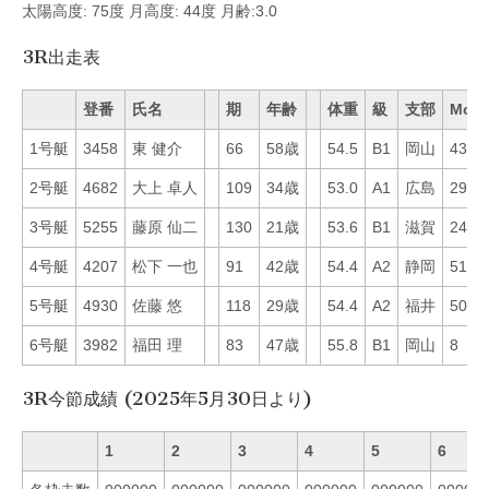
太陽高度: 75度 月高度: 44度 月齢:3.0
3R出走表
登番
氏名
期
年齢
体重
級
支部
Mo
1号艇
3458
東 健介
66
58歳
54.5
B1
岡山
43
2号艇
4682
大上 卓人
109
34歳
53.0
A1
広島
29
3号艇
5255
藤原 仙二
130
21歳
53.6
B1
滋賀
24
4号艇
4207
松下 一也
91
42歳
54.4
A2
静岡
51
5号艇
4930
佐藤 悠
118
29歳
54.4
A2
福井
50
6号艇
3982
福田 理
83
47歳
55.8
B1
岡山
8
3R今節成績 (2025年5月30日より)
1
2
3
4
5
6