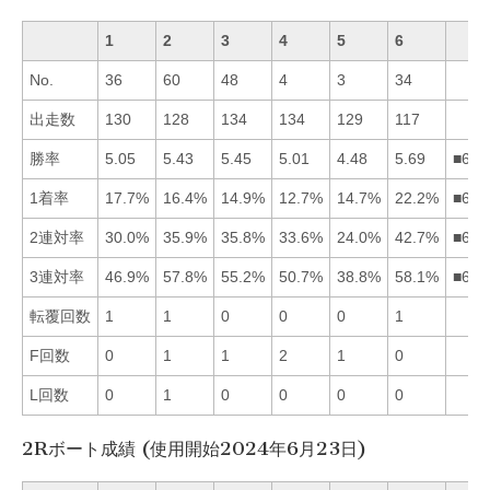
1
2
3
4
5
6
No.
36
60
48
4
3
34
出走数
130
128
134
134
129
117
勝率
5.05
5.43
5.45
5.01
4.48
5.69
■632
1着率
17.7%
16.4%
14.9%
12.7%
14.7%
22.2%
■612
2連対率
30.0%
35.9%
35.8%
33.6%
24.0%
42.7%
■623
3連対率
46.9%
57.8%
55.2%
50.7%
38.8%
58.1%
■623
転覆回数
1
1
0
0
0
1
F回数
0
1
1
2
1
0
L回数
0
1
0
0
0
0
2Rボート成績 (使用開始2024年6月23日)