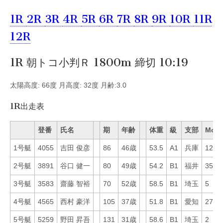
1R
2R
3R
4R
5R
6R
7R
8R
9R
10R
11R
12R
1R 朝トコ小判Ｒ 1800m 締切 10:19
太陽高度: 66度 月高度: 32度 月齢:3.0
1R出走表
登番
氏名
期
年齢
体重
級
支部
Mo
1号艇
4055
吉田 俊彦
86
46歳
53.5
A1
兵庫
12
2号艇
3891
谷口 健一
80
49歳
54.2
B1
福井
35
3号艇
3583
齋藤 智裕
70
52歳
58.5
B1
埼玉
5
4号艇
4565
西村 豪洋
105
37歳
51.8
B1
愛知
27
5号艇
5259
野田 昇吾
131
31歳
58.6
B1
埼玉
2