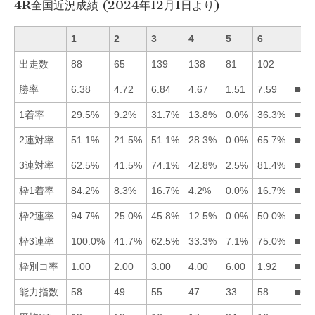
4R全国近況成績 (2024年12月1日より)
1
2
3
4
5
6
出走数
88
65
139
138
81
102
勝率
6.38
4.72
6.84
4.67
1.51
7.59
■63
1着率
29.5%
9.2%
31.7%
13.8%
0.0%
36.3%
■63
2連対率
51.1%
21.5%
51.1%
28.3%
0.0%
65.7%
■61
3連対率
62.5%
41.5%
74.1%
42.8%
2.5%
81.4%
■63
枠1着率
84.2%
8.3%
16.7%
4.2%
0.0%
16.7%
■13
枠2連率
94.7%
25.0%
45.8%
12.5%
0.0%
50.0%
■16
枠3連率
100.0%
41.7%
62.5%
33.3%
7.1%
75.0%
■16
枠別コ率
1.00
2.00
3.00
4.00
6.00
1.92
■16
能力指数
58
49
55
47
33
58
■61