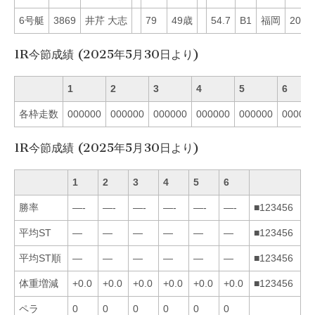
6号艇
3869
井芹 大志
79
49歳
54.7
B1
福岡
20
1R今節成績 (2025年5月30日より)
1
2
3
4
5
6
各枠走数
000000
000000
000000
000000
000000
00000
1R今節成績 (2025年5月30日より)
1
2
3
4
5
6
勝率
—-
—-
—-
—-
—-
—-
■123456
平均ST
—
—
—
—
—
—
■123456
平均ST順
—
—
—
—
—
—
■123456
体重増減
+0.0
+0.0
+0.0
+0.0
+0.0
+0.0
■123456
ペラ
0
0
0
0
0
0