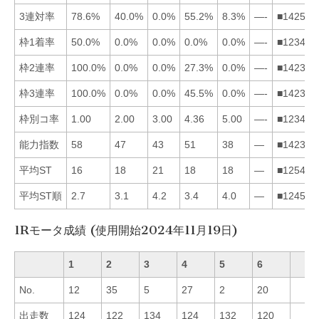
3連対率
78.6%
40.0%
0.0%
55.2%
8.3%
—-
■142536
枠1着率
50.0%
0.0%
0.0%
0.0%
0.0%
—-
■123456
枠2連率
100.0%
0.0%
0.0%
27.3%
0.0%
—-
■142356
枠3連率
100.0%
0.0%
0.0%
45.5%
0.0%
—-
■142356
枠別コ率
1.00
2.00
3.00
4.36
5.00
—-
■123456
能力指数
58
47
43
51
38
—
■142356
平均ST
16
18
21
18
18
—
■125436
平均ST順
2.7
3.1
4.2
3.4
4.0
—
■124536
1Rモータ成績 (使用開始2024年11月19日)
1
2
3
4
5
6
No.
12
35
5
27
2
20
出走数
124
122
134
124
132
120