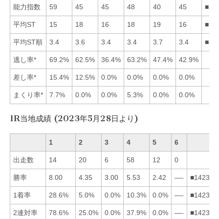
能力指数
59
45
45
48
40
45
■14
平均ST
15
18
16
18
19
16
■16
平均ST順
3.4
3.6
3.4
3.4
3.7
3.4
■41
逃し率*
69.2%
62.5%
36.4%
63.2%
47.4%
42.9%
差し率*
15.4%
12.5%
0.0%
0.0%
0.0%
0.0%
まくり率*
7.7%
0.0%
0.0%
5.3%
0.0%
0.0%
1R当地成績 (2023年5月28日より)
1
2
3
4
5
6
出走数
14
20
6
58
12
0
勝率
8.00
4.35
3.00
5.53
2.42
—-
■142356
1着率
28.6%
5.0%
0.0%
10.3%
0.0%
—-
■142356
2連対率
78.6%
25.0%
0.0%
37.9%
0.0%
—-
■142356