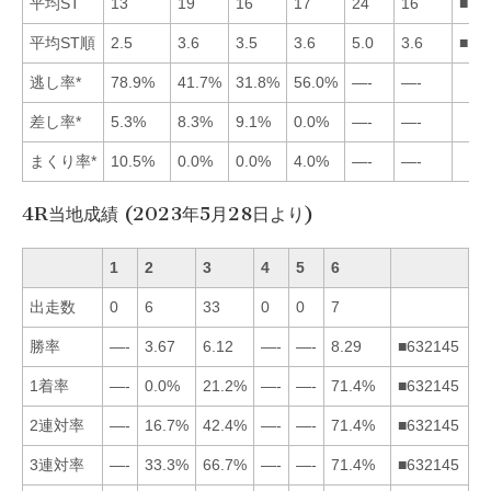
平均ST
13
19
16
17
24
16
■16
平均ST順
2.5
3.6
3.5
3.6
5.0
3.6
■13
逃し率*
78.9%
41.7%
31.8%
56.0%
—-
—-
差し率*
5.3%
8.3%
9.1%
0.0%
—-
—-
まくり率*
10.5%
0.0%
0.0%
4.0%
—-
—-
4R当地成績 (2023年5月28日より)
1
2
3
4
5
6
出走数
0
6
33
0
0
7
勝率
—-
3.67
6.12
—-
—-
8.29
■632145
1着率
—-
0.0%
21.2%
—-
—-
71.4%
■632145
2連対率
—-
16.7%
42.4%
—-
—-
71.4%
■632145
3連対率
—-
33.3%
66.7%
—-
—-
71.4%
■632145