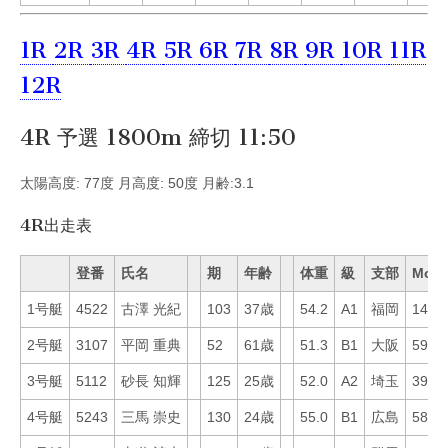
1R
2R
3R
4R
5R
6R
7R
8R
9R
10R
11R
12R
4R 予選 1800m 締切 11:50
太陽高度: 77度 月高度: 50度 月齢:3.1
4R出走表
登番
氏名
期
年齢
体重
級
支部
Mo
1号艇
4522
古澤 光紀
103
37歳
54.2
A1
福岡
14
2号艇
3107
平岡 重典
52
61歳
51.3
B1
大阪
59
3号艇
5112
砂長 知輝
125
25歳
52.0
A2
埼玉
39
4号艇
5243
三馬 崇史
130
24歳
55.0
B1
広島
58