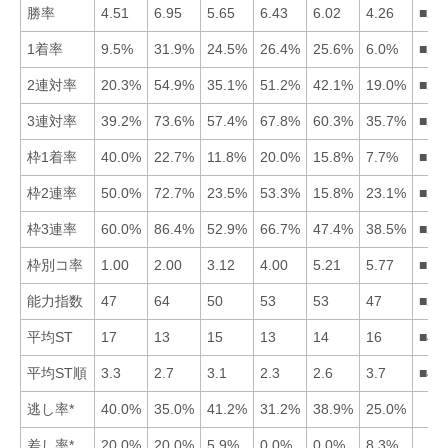
勝率
4.51
6.95
5.65
6.43
6.02
4.26
■24
1着率
9.5%
31.9%
24.5%
26.4%
25.6%
6.0%
■24
2連対率
20.3%
54.9%
35.1%
51.2%
42.1%
19.0%
■24
3連対率
39.2%
73.6%
57.4%
67.8%
60.3%
35.7%
■24
枠1着率
40.0%
22.7%
11.8%
20.0%
15.8%
7.7%
■12
枠2連率
50.0%
72.7%
23.5%
53.3%
15.8%
23.1%
■24
枠3連率
60.0%
86.4%
52.9%
66.7%
47.4%
38.5%
■24
枠別コ率
1.00
2.00
3.12
4.00
5.21
5.77
■12
能力指数
47
64
50
53
53
47
■25
平均ST
17
13
15
13
14
16
■42
平均ST順
3.3
2.7
3.1
2.3
2.6
3.7
■45
逃し率*
40.0%
35.0%
41.2%
31.2%
38.9%
25.0%
差し率*
20.0%
20.0%
5.9%
0.0%
0.0%
8.3%