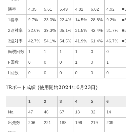
勝率
4.35
5.61
5.49
4.82
6.02
4.92
■523
1着率
9.7%
23.0%
22.4%
14.5%
28.8%
9.2%
■523
2連対率
22.6%
39.3%
35.1%
31.5%
42.4%
31.7%
■523
3連対率
42.7%
54.1%
54.5%
41.9%
61.4%
46.7%
■532
転覆回数
1
1
1
1
0
0
F回数
0
0
0
1
0
1
L回数
0
0
0
0
0
0
1Rボート成績 (使用開始2024年6月23日)
1
2
3
4
5
6
No.
47
46
67
13
32
14
出走数
206
221
188
199
219
209