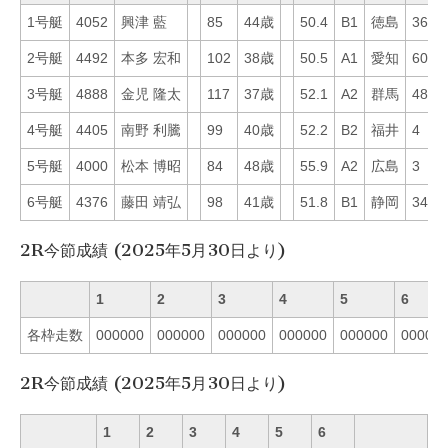
1号艇
4052
興津 藍
85
44歳
50.4
B1
徳島
36
2号艇
4492
本多 宏和
102
38歳
50.5
A1
愛知
60
3号艇
4888
金児 隆太
117
37歳
52.1
A2
群馬
48
4号艇
4405
南野 利騰
99
40歳
52.2
B2
福井
4
5号艇
4000
松本 博昭
84
48歳
55.9
A2
広島
3
6号艇
4376
藤田 靖弘
98
41歳
51.8
B1
静岡
34
2R今節成績 (2025年5月30日より)
1
2
3
4
5
6
各枠走数
000000
000000
000000
000000
000000
00000
2R今節成績 (2025年5月30日より)
1
2
3
4
5
6