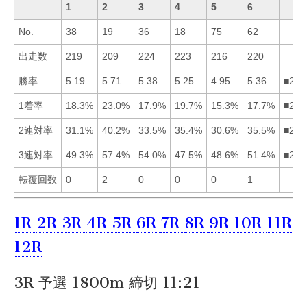
1
2
3
4
5
6
No.
38
19
36
18
75
62
出走数
219
209
224
223
216
220
勝率
5.19
5.71
5.38
5.25
4.95
5.36
■236
1着率
18.3%
23.0%
17.9%
19.7%
15.3%
17.7%
■241
2連対率
31.1%
40.2%
33.5%
35.4%
30.6%
35.5%
■264
3連対率
49.3%
57.4%
54.0%
47.5%
48.6%
51.4%
■236
転覆回数
0
2
0
0
0
1
1R
2R
3R
4R
5R
6R
7R
8R
9R
10R
11R
12R
3R 予選 1800m 締切 11:21