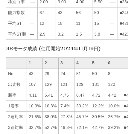
枠別コ率
—-
2.00
3.00
4.00
5.50
—-
■23451
能力指数
—
67
43
56
50
—
■24531
平均ST
—
12
15
11
15
—
■42531
平均ST順
—
2.9
3.2
1.5
3.8
—
■42351
3Rモータ成績 (使用開始2024年11月19日)
1
2
3
4
5
6
No.
43
29
24
51
50
8
出走数
107
129
121
129
131
120
勝率
4.11
5.41
4.75
6.47
4.72
4.42
■423
1着率
10.3%
16.3%
7.4%
30.2%
12.2%
10.0%
■425
2連対率
21.5%
38.0%
27.3%
45.7%
30.5%
26.7%
■425
3連対率
32.7%
52.7%
46.3%
72.1%
42.7%
39.2%
■423