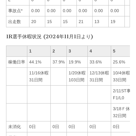
事故点*
0.00
0.00
0.00
0.00
0.00
0.00
出走数
20
15
15
21
13
19
1R選手休暇状況 (2024年11月1日より)
1
2
3
4
5
稼働日率
44.1%
37.9%
19.9%
33.6%
25.6%
11/16休暇
1/20休暇
12/13休暇
10/4休暇
31日間
103日間
31日間
33日間
2/11ST事
F1/L0
3/18Ｆ休3
32日間
未消化
0日
0日
0日
0日
0日