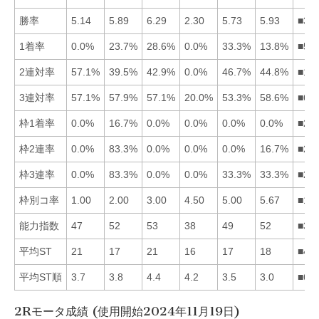
勝率
5.14
5.89
6.29
2.30
5.73
5.93
■36
1着率
0.0%
23.7%
28.6%
0.0%
33.3%
13.8%
■53
2連対率
57.1%
39.5%
42.9%
0.0%
46.7%
44.8%
■15
3連対率
57.1%
57.9%
57.1%
20.0%
53.3%
58.6%
■62
枠1着率
0.0%
16.7%
0.0%
0.0%
0.0%
0.0%
■21
枠2連率
0.0%
83.3%
0.0%
0.0%
0.0%
16.7%
■26
枠3連率
0.0%
83.3%
0.0%
0.0%
33.3%
33.3%
■25
枠別コ率
1.00
2.00
3.00
4.50
5.00
5.67
■12
能力指数
47
52
53
38
49
52
■36
平均ST
21
17
21
16
17
18
■42
平均ST順
3.7
3.8
4.4
4.2
3.5
3.0
■65
2Rモータ成績 (使用開始2024年11月19日)