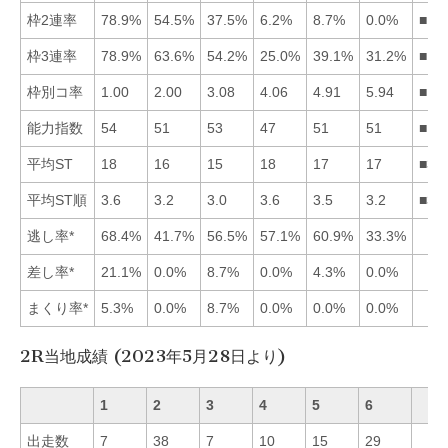
枠2連率
78.9%
54.5%
37.5%
6.2%
8.7%
0.0%
■12
枠3連率
78.9%
63.6%
54.2%
25.0%
39.1%
31.2%
■12
枠別コ率
1.00
2.00
3.08
4.06
4.91
5.94
■12
能力指数
54
51
53
47
51
51
■13
平均ST
18
16
15
18
17
17
■32
平均ST順
3.6
3.2
3.0
3.6
3.5
3.2
■32
逃し率*
68.4%
41.7%
56.5%
57.1%
60.9%
33.3%
差し率*
21.1%
0.0%
8.7%
0.0%
4.3%
0.0%
まくり率*
5.3%
0.0%
8.7%
0.0%
0.0%
0.0%
2R当地成績 (2023年5月28日より)
1
2
3
4
5
6
出走数
7
38
7
10
15
29