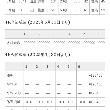
5号艇
5341
山道 諄也
134
23歳
55.6
B2
群馬
45
6号艇
3159
江口 晃生
54
60歳
53.5
A1
群馬
53
4R今節成績 (2025年5月30日より)
1
2
3
4
5
6
各枠走数
000000
000000
000000
000000
000000
00000
4R今節成績 (2025年5月30日より)
1
2
3
4
5
6
勝率
—-
—-
—-
—-
—-
—-
■123456
平均ST
—
—
—
—
—
—
■123456
平均ST順
—
—
—
—
—
—
■123456
体重増減
+0.0
+0.0
+0.0
+0.0
+0.0
+0.0
■123456