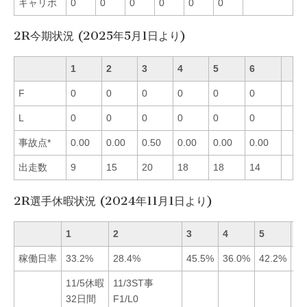
キャリボ
0
0
0
0
0
0
2R今期状況 (2025年5月1日より)
1
2
3
4
5
6
F
0
0
0
0
0
0
L
0
0
0
0
0
0
事故点*
0.00
0.00
0.50
0.00
0.00
0.00
出走数
9
15
20
18
18
14
2R選手休暇状況 (2024年11月1日より)
1
2
3
4
5
6
稼働日率
33.2%
28.4%
45.5%
36.0%
42.2%
38
11/5休暇
11/3ST事
32日間
F1/L0