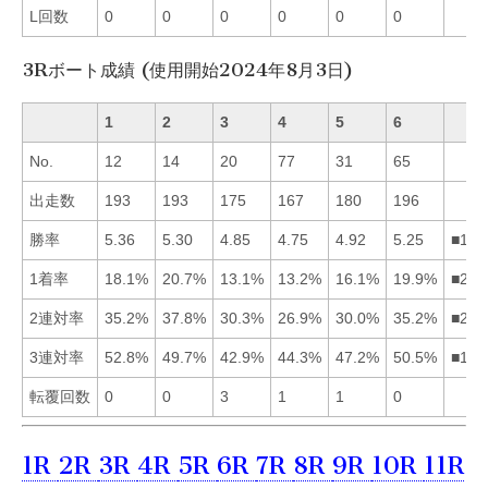
L回数
0
0
0
0
0
0
3Rボート成績 (使用開始2024年8月3日)
1
2
3
4
5
6
No.
12
14
20
77
31
65
出走数
193
193
175
167
180
196
勝率
5.36
5.30
4.85
4.75
4.92
5.25
■126
1着率
18.1%
20.7%
13.1%
13.2%
16.1%
19.9%
■261
2連対率
35.2%
37.8%
30.3%
26.9%
30.0%
35.2%
■216
3連対率
52.8%
49.7%
42.9%
44.3%
47.2%
50.5%
■162
転覆回数
0
0
3
1
1
0
1R
2R
3R
4R
5R
6R
7R
8R
9R
10R
11R