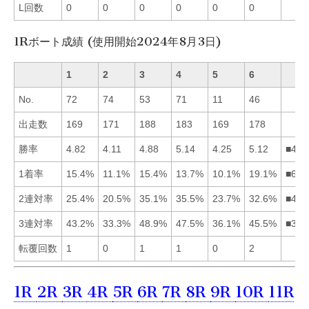
L回数
0
0
0
0
0
0
1Rボート成績 (使用開始2024年8月3日)
1
2
3
4
5
6
No.
72
74
53
71
11
46
出走数
169
171
188
183
169
178
勝率
4.82
4.11
4.88
5.14
4.25
5.12
■463
1着率
15.4%
11.1%
15.4%
13.7%
10.1%
19.1%
■631
2連対率
25.4%
20.5%
35.1%
35.5%
23.7%
32.6%
■436
3連対率
43.2%
33.3%
48.9%
47.5%
36.1%
45.5%
■346
転覆回数
1
0
1
1
0
2
1R
2R
3R
4R
5R
6R
7R
8R
9R
10R
11R