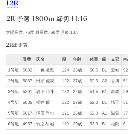
12R
2R 予選 1800m 締切 11:16
太陽高度: 76度 月高度:-68度 月齢:13.3
2R出走表
登番
氏名
期
年齢
体重
級
支部
Mo
1号艇
5082
一色 凌雅
124
26歳
56.5
B1
愛知
52
2号艇
5037
田頭 虎親
122
27歳
52.3
A2
香川
51
3号艇
5301
岩下 巧斗
132
22歳
51.5
B1
群馬
29
4号艇
5035
櫻井 優
122
27歳
52.0
B1
埼玉
31
5号艇
5017
澤田 尚也
121
26歳
52.0
A1
滋賀
37
6号艇
4957
竹之内 極
119
29歳
53.9
B1
福岡
6