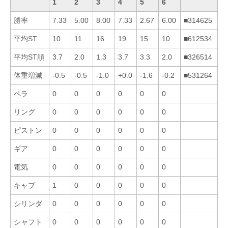
1
2
3
4
5
6
勝率
7.33
5.00
8.00
7.33
2.67
6.00
■314625
平均ST
10
11
16
19
15
10
■612534
平均ST順
3.7
2.0
1.3
3.7
3.3
2.0
■326514
体重増減
-0.5
-0.5
-1.0
+0.0
-1.6
-0.2
■531264
ペラ
0
0
0
0
0
0
リング
0
0
0
0
0
0
ピストン
0
0
0
0
0
0
ギア
0
0
0
0
0
0
電気
0
0
0
0
0
0
キャブ
1
0
0
0
0
0
シリンダ
0
0
0
0
0
0
シャフト
0
0
0
0
0
0