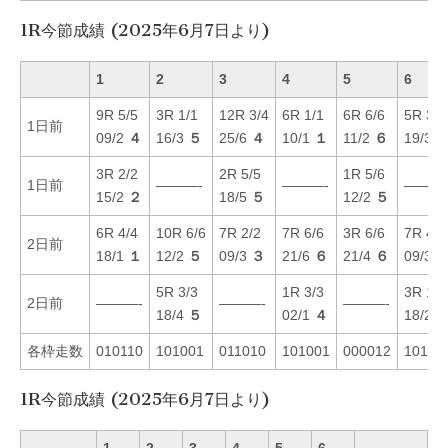
1R今節成績 (2025年6月7日より)
1
2
3
4
5
6
9R 5/5
3R 1/1
12R 3/4
6R 1/1
6R 6/6
5R 3/3
1日前
09/2
４
16/3
５
25/6
４
10/1
１
11/2
６
19/3
3R 2/2
2R 5/5
1R 5/6
1日前
———-
———-
———
15/2
２
18/5
５
12/2
５
6R 4/4
10R 6/6
7R 2/2
7R 6/6
3R 6/6
7R 4/4
2日前
18/1
１
12/2
５
09/3
３
21/6
６
21/4
６
09/3
5R 3/3
1R 3/3
3R 1/1
2日前
———-
———-
———-
18/4
５
02/1
４
18/2
各枠走数
010110
101001
011010
101001
000012
10110
1R今節成績 (2025年6月7日より)
1
2
3
4
5
6