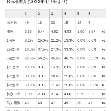
1R当地成績 (2023年6月9日より)
1
2
3
4
5
6
出走数
49
16
33
15
12
6
勝率
3.53
5.44
4.82
4.93
1.00
3.67
■243
1着率
8.2%
25.0%
21.2%
13.3%
0.0%
0.0%
■234
2連対率
16.3%
37.5%
27.3%
33.3%
0.0%
0.0%
■243
3連対率
26.5%
56.2%
45.5%
46.7%
0.0%
33.3%
■243
枠1着率
20.0%
0.0%
14.3%
0.0%
0.0%
0.0%
■132
枠2連率
30.0%
0.0%
28.6%
25.0%
0.0%
0.0%
■134
枠3連率
50.0%
0.0%
71.4%
25.0%
0.0%
50.0%
■316
枠別コ率
1.00
2.00
3.14
4.00
5.75
5.50
■123
能力指数
43
48
47
49
30
47
■423