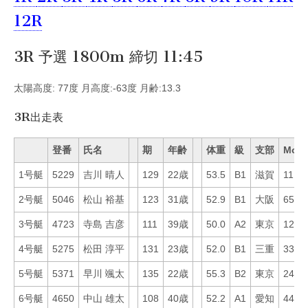
12R
3R 予選 1800m 締切 11:45
太陽高度: 77度 月高度:-63度 月齢:13.3
3R出走表
登番
氏名
期
年齢
体重
級
支部
Mo
1号艇
5229
吉川 晴人
129
22歳
53.5
B1
滋賀
11
2号艇
5046
松山 裕基
123
31歳
52.9
B1
大阪
65
3号艇
4723
寺島 吉彦
111
39歳
50.0
A2
東京
12
4号艇
5275
松田 淳平
131
23歳
52.0
B1
三重
33
5号艇
5371
早川 颯太
135
22歳
55.3
B2
東京
24
6号艇
4650
中山 雄太
108
40歳
52.2
A1
愛知
44