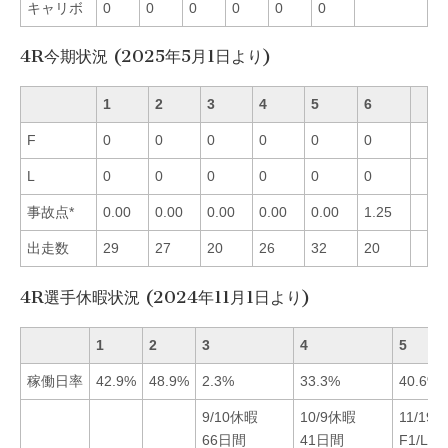
キャリボ
0
0
0
0
0
0
4R今期状況 (2025年5月1日より)
1
2
3
4
5
6
F
0
0
0
0
0
0
L
0
0
0
0
0
0
事故点*
0.00
0.00
0.00
0.00
0.00
1.25
出走数
29
27
20
26
32
20
4R選手休暇状況 (2024年11月1日より)
1
2
3
4
5
稼働日率
42.9%
48.9%
2.3%
33.3%
40.6%
9/10休暇
10/9休暇
11/19
66日間
41日間
F1/L0