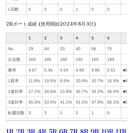
L回数
0
0
0
1
0
0
2Rボート成績 (使用開始2024年8月3日)
1
2
3
4
5
6
No.
29
44
33
40
56
75
出走数
169
185
168
192
169
189
勝率
4.67
5.34
4.54
4.89
4.86
5.51
■624
1着率
11.8%
19.5%
9.5%
20.8%
10.7%
16.9%
■426
2連対率
27.2%
34.6%
23.8%
30.7%
30.2%
36.5%
■624
3連対率
45.0%
53.5%
41.1%
41.1%
47.9%
56.1%
■625
転覆回数
3
3
1
2
1
0
1R
2R
3R
4R
5R
6R
7R
8R
9R
10R
11R