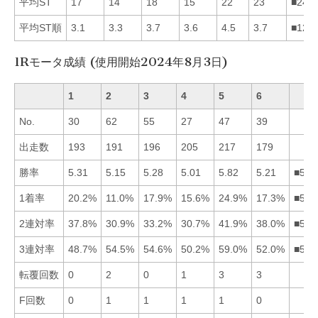
平均ST
17
14
18
15
22
23
■241
平均ST順
3.1
3.3
3.7
3.6
4.5
3.7
■124
1Rモータ成績 (使用開始2024年8月3日)
1
2
3
4
5
6
No.
30
62
55
27
47
39
出走数
193
191
196
205
217
179
勝率
5.31
5.15
5.28
5.01
5.82
5.21
■513
1着率
20.2%
11.0%
17.9%
15.6%
24.9%
17.3%
■513
2連対率
37.8%
30.9%
33.2%
30.7%
41.9%
38.0%
■561
3連対率
48.7%
54.5%
54.6%
50.2%
59.0%
52.0%
■532
転覆回数
0
2
0
1
3
3
F回数
0
1
1
1
1
0