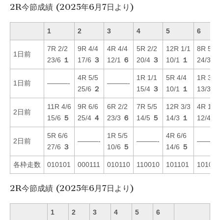
2R今節成績 (2025年6月7日より)
1
2
3
4
5
6
7R 2/2
9R 4/4
4R 4/4
5R 2/2
12R 1/1
8R 5/5
1日前
23/6
１
17/6
３
12/1
６
20/4
３
10/1
１
24/3
５
4R 5/5
1R 1/1
5R 4/4
1R 3/3
1日前
———-
———-
25/6
２
15/4
３
10/1
１
13/3
２
11R 4/6
9R 6/6
6R 2/2
7R 5/5
12R 3/3
4R 1/1
2日前
15/6
５
25/4
４
23/3
６
14/5
５
14/3
１
12/4
３
5R 6/6
1R 5/5
4R 6/6
2日前
———-
———-
———-
27/6
３
10/6
５
14/6
５
各枠走数
010101
000111
010110
110010
101101
10101
2R今節成績 (2025年6月7日より)
1
2
3
4
5
6