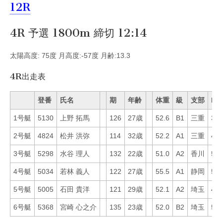
12R
4R 予選 1800m 締切 12:14
太陽高度: 75度 月高度:-57度 月齢:13.3
4R出走表
登番
氏名
期
年齢
体重
級
支部
Mo
1号艇
5130
上野 拓馬
126
27歳
52.6
B1
三重
3
2号艇
4824
松井 洪弥
114
32歳
52.2
A1
三重
43
3号艇
5298
水谷 理人
132
22歳
51.0
A2
香川
54
4号艇
5034
若林 義人
122
27歳
55.5
A1
静岡
53
5号艇
5005
石田 貴洋
121
29歳
52.1
A2
埼玉
40
6号艇
5368
宮崎 心之介
135
23歳
52.0
B2
埼玉
59