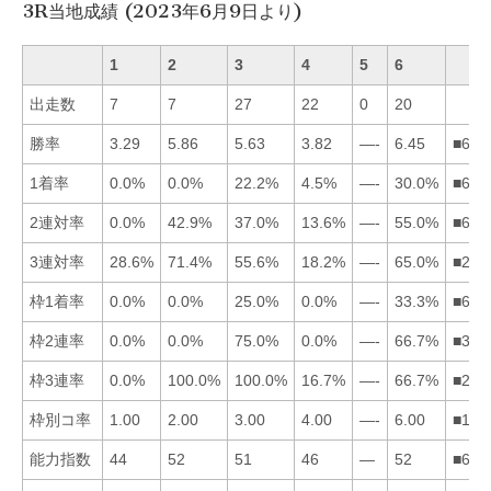
3R当地成績 (2023年6月9日より)
1
2
3
4
5
6
出走数
7
7
27
22
0
20
勝率
3.29
5.86
5.63
3.82
—-
6.45
■623
1着率
0.0%
0.0%
22.2%
4.5%
—-
30.0%
■634
2連対率
0.0%
42.9%
37.0%
13.6%
—-
55.0%
■623
3連対率
28.6%
71.4%
55.6%
18.2%
—-
65.0%
■263
枠1着率
0.0%
0.0%
25.0%
0.0%
—-
33.3%
■631
枠2連率
0.0%
0.0%
75.0%
0.0%
—-
66.7%
■361
枠3連率
0.0%
100.0%
100.0%
16.7%
—-
66.7%
■236
枠別コ率
1.00
2.00
3.00
4.00
—-
6.00
■123
能力指数
44
52
51
46
—
52
■623