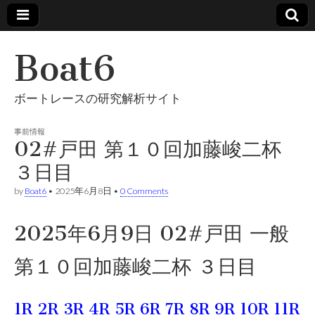
Boat6
ボートレースの研究解析サイト
事前情報
02#戸田 第１０回加藤峻二杯
３日目
by
Boat6
•
2025年6月8日
•
0 Comments
2025年6月9日 02#戸田 一般
第１０回加藤峻二杯 ３日目
1R
2R
3R
4R
5R
6R
7R
8R
9R
10R
11R