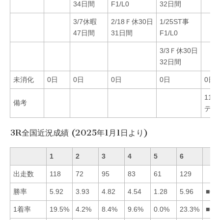
34日間
F1/L0
32日間
3/7休暇
2/18Ｆ休30日
1/25ST事
47日間
31日間
F1/L0
3/3Ｆ休30日
32日間
未消化
0日
0日
0日
0日
0日
11/1
備考
デビ
3R全国近況成績 (2025年1月1日より)
1
2
3
4
5
6
出走数
118
72
95
83
61
129
勝率
5.92
3.93
4.82
4.54
1.28
5.96
■61
1着率
19.5%
4.2%
8.4%
9.6%
0.0%
23.3%
■61