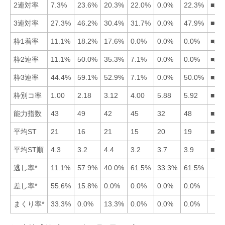
2連対率
7.3%
23.6%
20.3%
22.0%
0.0%
22.3%
■26
3連対率
27.3%
46.2%
30.4%
31.7%
0.0%
47.9%
■62
枠1着率
11.1%
18.2%
17.6%
0.0%
0.0%
0.0%
■23
枠2連率
11.1%
50.0%
35.3%
7.1%
0.0%
0.0%
■23
枠3連率
44.4%
59.1%
52.9%
7.1%
0.0%
50.0%
■23
枠別コ率
1.00
2.18
3.12
4.00
5.88
5.92
■12
能力指数
43
49
42
45
32
48
■26
平均ST
21
16
21
15
20
19
■42
平均ST順
4.3
3.2
4.4
3.2
3.7
3.9
■24
逃し率*
11.1%
57.9%
40.0%
61.5%
33.3%
61.5%
差し率*
55.6%
15.8%
0.0%
0.0%
0.0%
0.0%
まくり率*
33.3%
0.0%
13.3%
0.0%
0.0%
0.0%