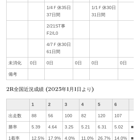
1/4Ｆ休35日
1/1Ｆ休30日
37日間
31日間
2/21ST事
F2/L0
4/7Ｆ休30日
61日間
未消化
0日
0日
0日
0日
0日
備考
2R全国近況成績 (2025年1月1日より)
1
2
3
4
5
6
出走数
88
56
100
82
120
107
勝率
5.39
4.64
3.25
5.21
6.31
5.02
■51
1着率
12.5%
17.9%
4.0%
11.0%
26.7%
14.0%
■52