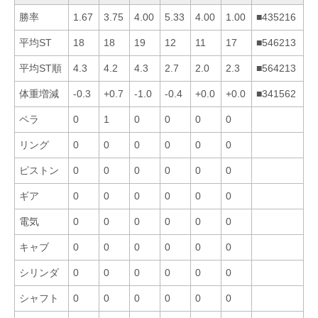
勝率
1.67
3.75
4.00
5.33
4.00
1.00
■435216
平均ST
18
18
19
12
11
17
■546213
平均ST順
4.3
4.2
4.3
2.7
2.0
2.3
■564213
体重増減
-0.3
+0.7
-1.0
-0.4
+0.0
+0.0
■341562
ペラ
0
1
0
0
0
0
リング
0
0
0
0
0
0
ピストン
0
0
0
0
0
0
ギア
0
0
0
0
0
0
電気
0
0
0
0
0
0
キャブ
0
0
0
0
0
0
シリンダ
0
0
0
0
0
0
シャフト
0
0
0
0
0
0