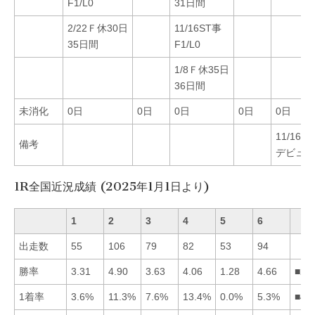
F1/L0
31日間
2/22Ｆ休30日
11/16ST事
35日間
F1/L0
1/8Ｆ休35日
36日間
未消化
0日
0日
0日
0日
0日
11/16
備考
デビュー
1R全国近況成績 (2025年1月1日より)
1
2
3
4
5
6
出走数
55
106
79
82
53
94
勝率
3.31
4.90
3.63
4.06
1.28
4.66
■26
1着率
3.6%
11.3%
7.6%
13.4%
0.0%
5.3%
■42