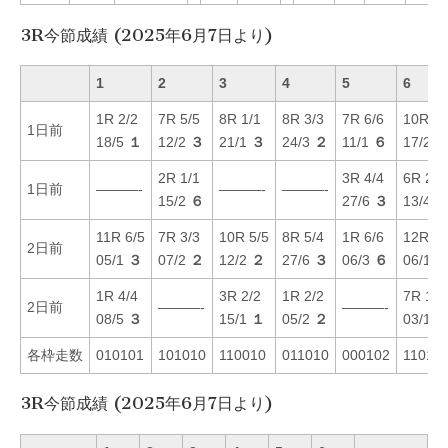
3R今節成績 (2025年6月7日より)
1
2
3
4
5
6
1R 2/2
7R 5/5
8R 1/1
8R 3/3
7R 6/6
10R 5/
1日前
18/5
１
12/2
３
21/1
３
24/3
２
11/1
６
17/2
2R 1/1
3R 4/4
6R 2/2
1日前
———-
———-
———-
15/2
６
27/6
３
13/4
11R 6/5
7R 3/3
10R 5/5
8R 5/4
1R 6/6
12R 4/
2日前
05/1
３
07/2
２
12/2
２
27/6
３
06/3
６
06/1
1R 4/4
3R 2/2
1R 2/2
7R 1/1
2日前
———-
———-
08/5
３
15/1
１
05/2
２
03/1
各枠走数
010101
101010
110010
011010
000102
11011
3R今節成績 (2025年6月7日より)