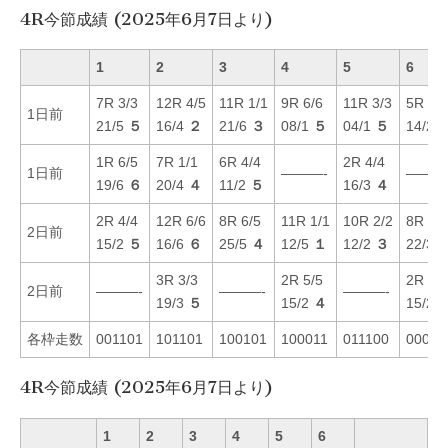
4R今節成績 (2025年6月7日より)
1
2
3
4
5
6
7R 3/3
12R 4/5
11R 1/1
9R 6/6
11R 3/3
5R 6/6
1日前
21/5
５
16/4
２
21/6
３
08/1
５
04/1
５
14/2
1R 6/5
7R 1/1
6R 4/4
2R 4/4
1日前
———-
———
19/6
６
20/4
４
11/2
５
16/3
４
2R 4/4
12R 6/6
8R 6/5
11R 1/1
10R 2/2
8R 4/6
2日前
15/2
５
16/6
６
25/5
４
12/5
１
12/2
３
22/3
3R 3/3
2R 5/5
2R 6/6
2日前
———-
———-
———-
19/3
５
15/2
４
15/2
各枠走数
001101
101101
100101
100011
011100
00010
4R今節成績 (2025年6月7日より)
1
2
3
4
5
6