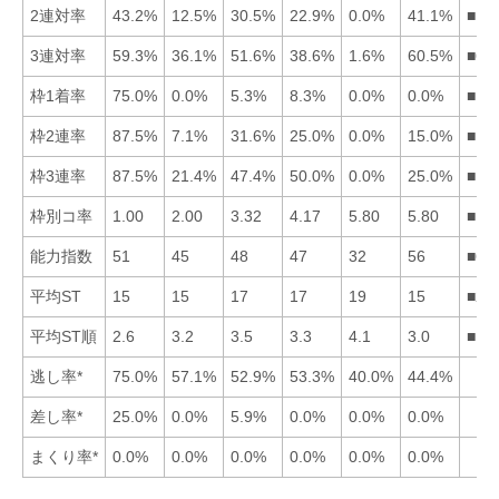
2連対率
43.2%
12.5%
30.5%
22.9%
0.0%
41.1%
■16
3連対率
59.3%
36.1%
51.6%
38.6%
1.6%
60.5%
■61
枠1着率
75.0%
0.0%
5.3%
8.3%
0.0%
0.0%
■14
枠2連率
87.5%
7.1%
31.6%
25.0%
0.0%
15.0%
■13
枠3連率
87.5%
21.4%
47.4%
50.0%
0.0%
25.0%
■14
枠別コ率
1.00
2.00
3.32
4.17
5.80
5.80
■12
能力指数
51
45
48
47
32
56
■61
平均ST
15
15
17
17
19
15
■26
平均ST順
2.6
3.2
3.5
3.3
4.1
3.0
■16
逃し率*
75.0%
57.1%
52.9%
53.3%
40.0%
44.4%
差し率*
25.0%
0.0%
5.9%
0.0%
0.0%
0.0%
まくり率*
0.0%
0.0%
0.0%
0.0%
0.0%
0.0%