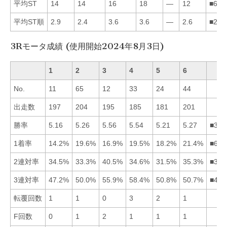
平均ST
14
14
16
18
—
12
■621
平均ST順
2.9
2.4
3.6
3.6
—
2.6
■261
3Rモータ成績 (使用開始2024年8月3日)
1
2
3
4
5
6
No.
11
65
12
33
24
44
出走数
197
204
195
185
181
201
勝率
5.16
5.26
5.56
5.54
5.21
5.27
■346
1着率
14.2%
19.6%
16.9%
19.5%
18.2%
21.4%
■624
2連対率
34.5%
33.3%
40.5%
34.6%
31.5%
35.3%
■364
3連対率
47.2%
50.0%
55.9%
58.4%
50.8%
50.7%
■435
転覆回数
1
1
0
3
2
1
F回数
0
1
2
1
1
1