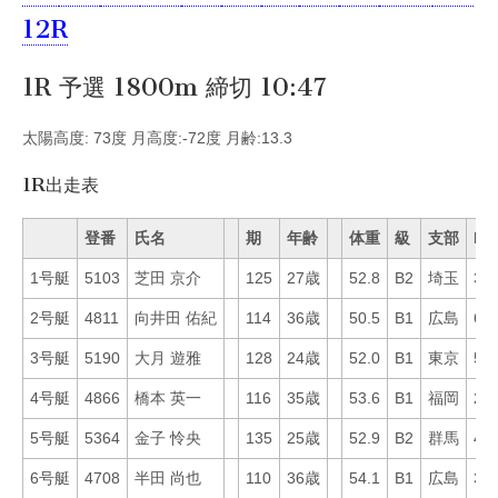
12R
1R 予選 1800m 締切 10:47
太陽高度: 73度 月高度:-72度 月齢:13.3
1R出走表
登番
氏名
期
年齢
体重
級
支部
Mo
1号艇
5103
芝田 京介
125
27歳
52.8
B2
埼玉
30
2号艇
4811
向井田 佑紀
114
36歳
50.5
B1
広島
62
3号艇
5190
大月 遊雅
128
24歳
52.0
B1
東京
55
4号艇
4866
橋本 英一
116
35歳
53.6
B1
福岡
27
5号艇
5364
金子 怜央
135
25歳
52.9
B2
群馬
47
6号艇
4708
半田 尚也
110
36歳
54.1
B1
広島
39