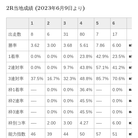
2R当地成績 (2023年6月9日より)
1
2
3
4
5
6
出走数
8
6
31
80
7
17
勝率
3.62
3.00
3.68
5.61
7.86
6.00
■56
1着率
0.0%
0.0%
0.0%
23.8%
42.9%
23.5%
■54
2連対率
0.0%
0.0%
9.7%
43.8%
57.1%
41.2%
■54
3連対率
37.5%
16.7%
32.3%
48.8%
85.7%
70.6%
■56
枠1着率
—-
0.0%
0.0%
36.4%
—-
0.0%
■42
枠2連率
—-
0.0%
0.0%
45.5%
—-
0.0%
■42
枠3連率
—-
0.0%
0.0%
45.5%
—-
0.0%
■42
枠別コ率
—-
2.00
3.00
4.27
—-
6.00
■23
能力指数
46
39
44
50
57
51
■56