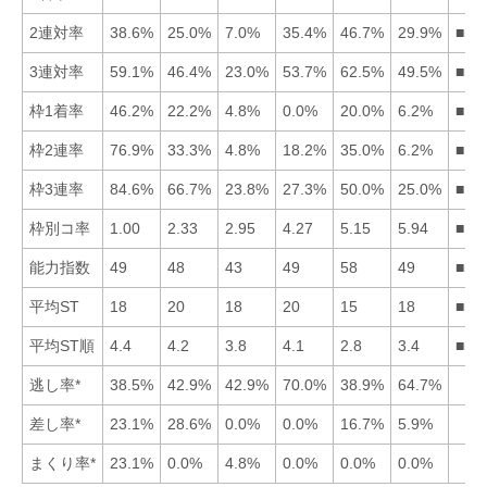
2連対率
38.6%
25.0%
7.0%
35.4%
46.7%
29.9%
■51
3連対率
59.1%
46.4%
23.0%
53.7%
62.5%
49.5%
■51
枠1着率
46.2%
22.2%
4.8%
0.0%
20.0%
6.2%
■12
枠2連率
76.9%
33.3%
4.8%
18.2%
35.0%
6.2%
■15
枠3連率
84.6%
66.7%
23.8%
27.3%
50.0%
25.0%
■12
枠別コ率
1.00
2.33
2.95
4.27
5.15
5.94
■12
能力指数
49
48
43
49
58
49
■54
平均ST
18
20
18
20
15
18
■56
平均ST順
4.4
4.2
3.8
4.1
2.8
3.4
■56
逃し率*
38.5%
42.9%
42.9%
70.0%
38.9%
64.7%
差し率*
23.1%
28.6%
0.0%
0.0%
16.7%
5.9%
まくり率*
23.1%
0.0%
4.8%
0.0%
0.0%
0.0%