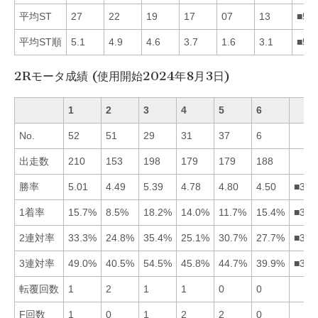
平均ST
27
22
19
17
07
13
■56
平均ST順
5.1
4.9
4.6
3.7
1.6
3.1
■56
2Rモータ成績 (使用開始2024年8月3日)
1
2
3
4
5
6
No.
52
51
29
31
37
6
出走数
210
153
198
179
179
188
勝率
5.01
4.49
5.39
4.78
4.80
4.50
■315
1着率
15.7%
8.5%
18.2%
14.0%
11.7%
15.4%
■316
2連対率
33.3%
24.8%
35.4%
25.1%
30.7%
27.7%
■315
3連対率
49.0%
40.5%
54.5%
45.8%
44.7%
39.9%
■314
転覆回数
1
2
1
1
0
0
F回数
1
0
1
2
2
0