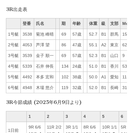
3R出走表
登番
氏名
期
年齢
体重
級
支部
Mo
1号艇
3538
菊池 峰晴
69
57歳
52.7
B1
群馬
15
2号艇
4053
芦澤 望
86
47歳
55.1
A2
東京
62
3号艇
3539
金子 順一
69
57歳
52.3
B1
山口
9
4号艇
5339
石井 伸長
134
24歳
51.0
B1
香川
53
5号艇
4492
本多 宏和
102
38歳
50.0
A1
愛知
11
6号艇
4948
木場 悠介
119
32歳
52.0
B1
長崎
31
3R今節成績 (2025年6月9日より)
1
2
3
4
5
6
9R 6/6
11R 2/2
3R 1/1
8R 6/6
10R 1/1
5R 2/
1日前