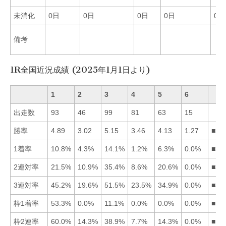
未消化
0日
0日
0日
0日
0日
備考
1R全国近況成績 (2025年1月1日より)
1
2
3
4
5
6
出走数
93
46
99
81
63
15
勝率
4.89
3.02
5.15
3.46
4.13
1.27
■31
1着率
10.8%
4.3%
14.1%
1.2%
6.3%
0.0%
■31
2連対率
21.5%
10.9%
35.4%
8.6%
20.6%
0.0%
■31
3連対率
45.2%
19.6%
51.5%
23.5%
34.9%
0.0%
■31
枠1着率
53.3%
0.0%
11.1%
0.0%
0.0%
0.0%
■13
枠2連率
60.0%
14.3%
38.9%
7.7%
14.3%
0.0%
■13