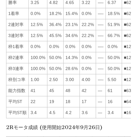
勝率
3.25
4.82
4.65
3.22
—-
6.37
■6231
1着率
0.0%
18.2%
15.4%
0.0%
—-
18.5%
■6231
2連対率
12.5%
36.4%
23.1%
22.2%
—-
51.9%
■6234
3連対率
12.5%
45.5%
34.6%
22.2%
—-
66.7%
■6234
枠1着率
0.0%
0.0%
0.0%
0.0%
—-
0.0%
■1234
枠2連率
100.0%
50.0%
14.3%
0.0%
—-
50.0%
■1263
枠3連率
100.0%
50.0%
28.6%
0.0%
—-
50.0%
■1263
枠別コ率
1.00
2.50
3.00
4.00
—-
5.50
■1234
能力指数
41
45
48
42
—
61
■6324
平均ST
22
19
18
17
—
16
■6432
平均ST順
3.4
4.5
4.2
3.6
—
3.4
■1643
2Rモータ成績 (使用開始2024年9月26日)