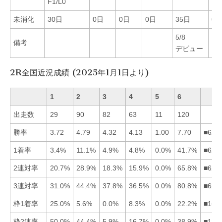
F1/L0
未消化
30日
0日
0日
0日
35日
0
5/8
備考
デビュー
2R全国近況成績 (2025年1月1日より)
1
2
3
4
5
6
出走数
29
90
82
63
11
120
勝率
3.72
4.79
4.32
4.13
1.00
7.70
■623
1着率
3.4%
11.1%
4.9%
4.8%
0.0%
41.7%
■623
2連対率
20.7%
28.9%
18.3%
15.9%
0.0%
65.8%
■621
3連対率
31.0%
44.4%
37.8%
36.5%
0.0%
80.8%
■623
枠1着率
25.0%
5.6%
0.0%
8.3%
0.0%
22.2%
■164
枠2連率
50.0%
44.4%
5.9%
16.7%
0.0%
38.9%
■126