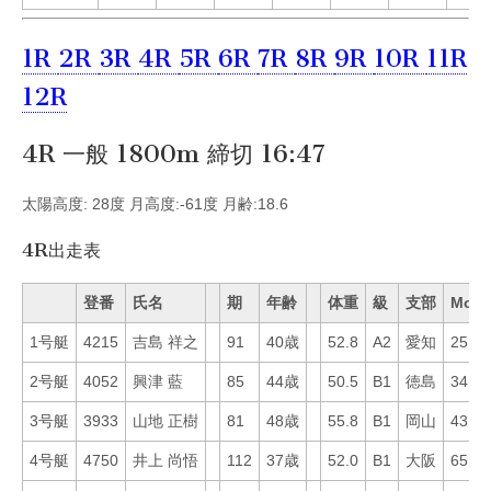
1R
2R
3R
4R
5R
6R
7R
8R
9R
10R
11R
12R
4R 一般 1800m 締切 16:47
太陽高度: 28度 月高度:-61度 月齢:18.6
4R出走表
登番
氏名
期
年齢
体重
級
支部
Mo
1号艇
4215
吉島 祥之
91
40歳
52.8
A2
愛知
25
2号艇
4052
興津 藍
85
44歳
50.5
B1
徳島
34
3号艇
3933
山地 正樹
81
48歳
55.8
B1
岡山
43
4号艇
4750
井上 尚悟
112
37歳
52.0
B1
大阪
65