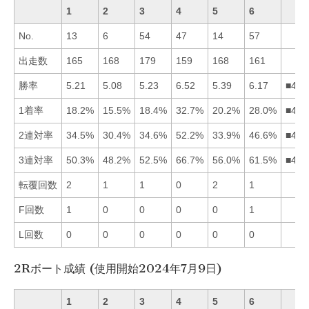
1
2
3
4
5
6
No.
13
6
54
47
14
57
出走数
165
168
179
159
168
161
勝率
5.21
5.08
5.23
6.52
5.39
6.17
■465
1着率
18.2%
15.5%
18.4%
32.7%
20.2%
28.0%
■465
2連対率
34.5%
30.4%
34.6%
52.2%
33.9%
46.6%
■463
3連対率
50.3%
48.2%
52.5%
66.7%
56.0%
61.5%
■465
転覆回数
2
1
1
0
2
1
F回数
1
0
0
0
0
1
L回数
0
0
0
0
0
0
2Rボート成績 (使用開始2024年7月9日)
1
2
3
4
5
6