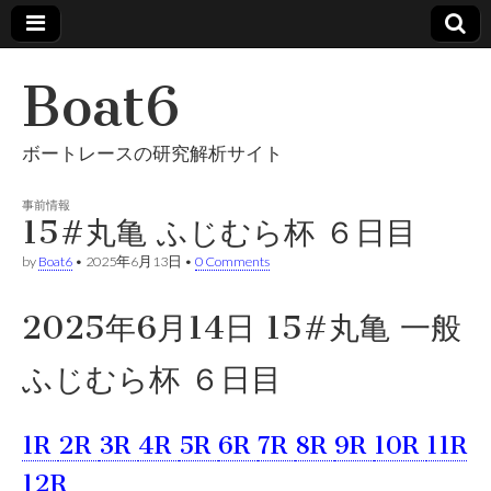
Boat6
ボートレースの研究解析サイト
事前情報
15#丸亀 ふじむら杯 ６日目
by
Boat6
•
2025年6月13日
•
0 Comments
2025年6月14日 15#丸亀 一般
ふじむら杯 ６日目
1R
2R
3R
4R
5R
6R
7R
8R
9R
10R
11R
12R