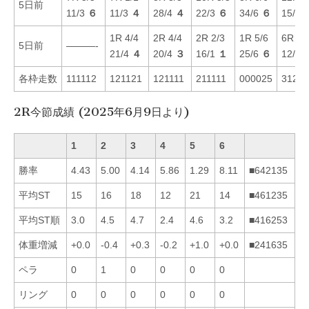
5日前
11/3
６
11/3
４
28/4
４
22/3
６
34/6
６
15/2
1R 4/4
2R 4/4
2R 2/3
1R 5/6
6R 3/
5日前
———-
21/4
４
20/4
３
16/1
１
25/6
６
12/5
各枠走数
111112
121121
121111
211111
000025
31211
2R今節成績 (2025年6月9日より)
1
2
3
4
5
6
勝率
4.43
5.00
4.14
5.86
1.29
8.11
■642135
平均ST
15
16
18
12
21
14
■461235
平均ST順
3.0
4.5
4.7
2.4
4.6
3.2
■416253
体重増減
+0.0
-0.4
+0.3
-0.2
+1.0
+0.0
■241635
ペラ
0
1
0
0
0
0
リング
0
0
0
0
0
0