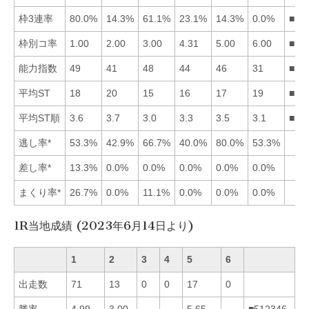
枠3連率
80.0%
14.3%
61.1%
23.1%
14.3%
0.0%
■13
枠別コ率
1.00
2.00
3.00
4.31
5.00
6.00
■12
能力指数
49
41
48
44
46
31
■13
平均ST
18
20
15
16
17
19
■34
平均ST順
3.6
3.7
3.0
3.3
3.5
3.1
■36
逃し率*
53.3%
42.9%
66.7%
40.0%
80.0%
53.3%
差し率*
13.3%
0.0%
0.0%
0.0%
0.0%
0.0%
まくり率*
26.7%
0.0%
11.1%
0.0%
0.0%
0.0%
1R当地成績 (2023年6月14日より)
1
2
3
4
5
6
出走数
71
13
0
0
17
0
勝率
4.99
3.00
—-
—-
5.65
—-
■512346