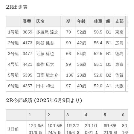
2R出走表
登番
氏名
期
年齢
体重
級
支部
Mo
1号艇
3859
多羅尾 達之
79
52歳
50.5
B1
東京
13
2号艇
4173
岡谷 健吾
90
42歳
56.4
B1
広島
6
3号艇
3477
近藤 稔也
66
54歳
52.5
B1
徳島
54
4号艇
4421
森作 広大
99
36歳
55.1
B1
東京
47
5号艇
5395
日高 龍之介
136
23歳
52.0
B2
佐賀
14
6号艇
4357
田中 和也
97
40歳
52.0
A1
大阪
57
2R今節成績 (2025年6月9日より)
1
2
3
4
5
6
12R 6/6
10R 5/5
1R 2/2
2R 1/1
6R 6/6
8R 1/
1日前
31/6
５
24/5
５
19/6
３
08/1
１
21/6
６
16/5