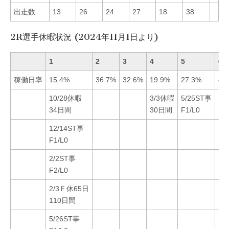
出走数
13
26
24
27
18
38
2R選手休暇状況 (2024年11月1日より)
1
2
3
4
5
6
稼働日率
15.4%
36.7%
32.6%
19.9%
27.3%
43
10/28休暇
3/3休暇
5/25ST事
34日間
30日間
F1/L0
12/14ST事
F1/L0
2/2ST事
F2/L0
2/3Ｆ休65日
110日間
5/26ST事