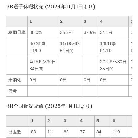
3R選手休暇状況 (2024年11月1日より)
1
2
3
4
5
稼働日率
38.0%
35.3%
37.6%
34.8%
29.
3/9ST事
11/19休暇
1/6ST事
11
F1/L0
64日間
F1/L0
F1/
4/25Ｆ休30日
2/12Ｆ休30日
12
34日間
35日間
32
未消化
0日
0日
0日
0日
0日
備考
3R全国近況成績 (2025年1月1日より)
1
2
3
4
5
6
出走数
83
111
86
77
84
119