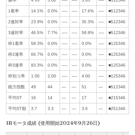
1着率
14.1%
0.0%
—-
—-
17.6%
—-
■512346
2連対率
23.9%
0.0%
—-
—-
35.3%
—-
■512346
3連対率
46.5%
7.7%
—-
—-
58.8%
—-
■512346
枠1着率
58.3%
0.0%
—-
—-
0.0%
—-
■125346
枠2連率
66.7%
0.0%
—-
—-
0.0%
—-
■125346
枠3連率
83.3%
0.0%
—-
—-
0.0%
—-
■125346
枠別コ率
1.00
2.00
—-
—-
4.00
—-
■125346
能力指数
49
44
—
—
51
—
■512346
平均ST
16
14
—
—
17
—
■215346
平均ST順
3.7
3.3
—
—
3.6
—
■251346
1Rモータ成績 (使用開始2024年9月26日)