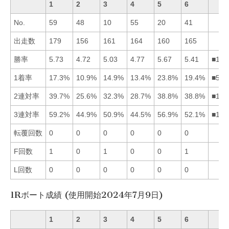
1
2
3
4
5
6
No.
59
48
10
55
20
41
出走数
179
156
161
164
160
165
勝率
5.73
4.72
5.03
4.77
5.67
5.41
■156
1着率
17.3%
10.9%
14.9%
13.4%
23.8%
19.4%
■561
2連対率
39.7%
25.6%
32.3%
28.7%
38.8%
38.8%
■165
3連対率
59.2%
44.9%
50.9%
44.5%
56.9%
52.1%
■156
転覆回数
0
0
0
0
0
0
F回数
1
0
1
0
0
1
L回数
0
0
0
0
0
0
1Rボート成績 (使用開始2024年7月9日)
1
2
3
4
5
6