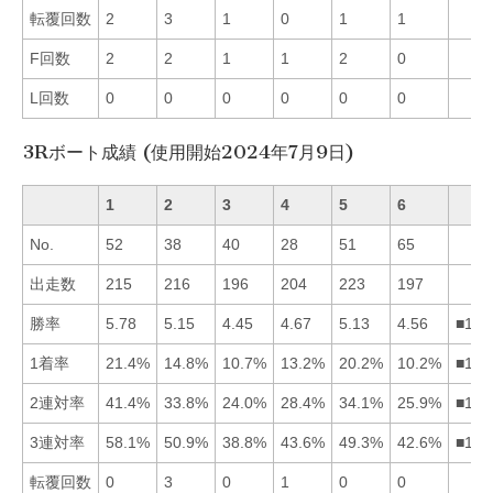
転覆回数
2
3
1
0
1
1
F回数
2
2
1
1
2
0
L回数
0
0
0
0
0
0
3Rボート成績 (使用開始2024年7月9日)
1
2
3
4
5
6
No.
52
38
40
28
51
65
出走数
215
216
196
204
223
197
勝率
5.78
5.15
4.45
4.67
5.13
4.56
■125
1着率
21.4%
14.8%
10.7%
13.2%
20.2%
10.2%
■152
2連対率
41.4%
33.8%
24.0%
28.4%
34.1%
25.9%
■152
3連対率
58.1%
50.9%
38.8%
43.6%
49.3%
42.6%
■125
転覆回数
0
3
0
1
0
0