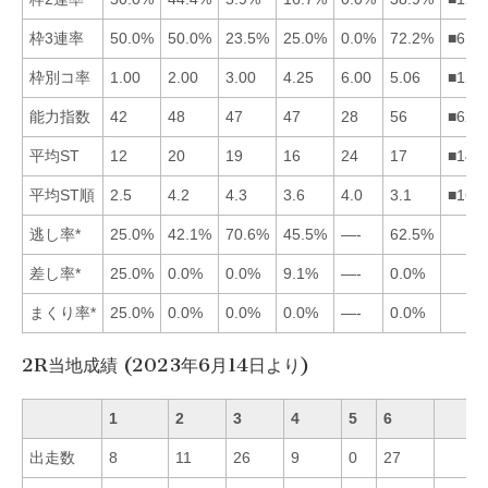
枠3連率
50.0%
50.0%
23.5%
25.0%
0.0%
72.2%
■612
枠別コ率
1.00
2.00
3.00
4.25
6.00
5.06
■123
能力指数
42
48
47
47
28
56
■623
平均ST
12
20
19
16
24
17
■146
平均ST順
2.5
4.2
4.3
3.6
4.0
3.1
■164
逃し率*
25.0%
42.1%
70.6%
45.5%
—-
62.5%
差し率*
25.0%
0.0%
0.0%
9.1%
—-
0.0%
まくり率*
25.0%
0.0%
0.0%
0.0%
—-
0.0%
2R当地成績 (2023年6月14日より)
1
2
3
4
5
6
出走数
8
11
26
9
0
27