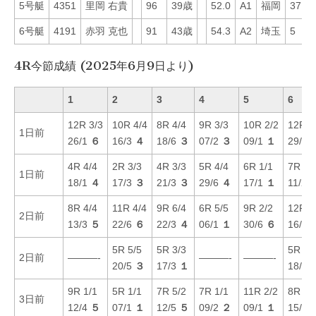
5号艇
4351
里岡 右貴
96
39歳
52.0
A1
福岡
37
6号艇
4191
赤羽 克也
91
43歳
54.3
A2
埼玉
5
4R今節成績 (2025年6月9日より)
1
2
3
4
5
6
12R 3/3
10R 4/4
8R 4/4
9R 3/3
10R 2/2
12R 1
1日前
26/1
６
16/3
４
18/6
３
07/2
３
09/1
１
29/4
4R 4/4
2R 3/3
4R 3/3
5R 4/4
6R 1/1
7R 5/
1日前
18/1
４
17/3
３
21/3
３
29/6
４
17/1
１
11/2
8R 4/4
11R 4/4
9R 6/4
6R 5/5
9R 2/2
12R 5
2日前
13/3
５
22/6
６
22/3
４
06/1
１
30/6
６
16/6
5R 5/5
5R 3/3
5R 2/
2日前
———-
———-
———-
20/5
３
17/3
１
18/4
9R 1/1
5R 1/1
7R 5/2
7R 1/1
11R 2/2
8R 4/
3日前
12/4
５
07/1
１
12/5
５
09/2
２
09/1
１
15/4