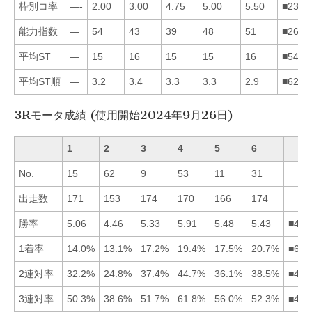
枠別コ率
—-
2.00
3.00
4.75
5.00
5.50
■2345
能力指数
—
54
43
39
48
51
■2653
平均ST
—
15
16
15
15
16
■5426
平均ST順
—
3.2
3.4
3.3
3.3
2.9
■6245
3Rモータ成績 (使用開始2024年9月26日)
1
2
3
4
5
6
No.
15
62
9
53
11
31
出走数
171
153
174
170
166
174
勝率
5.06
4.46
5.33
5.91
5.48
5.43
■456
1着率
14.0%
13.1%
17.2%
19.4%
17.5%
20.7%
■645
2連対率
32.2%
24.8%
37.4%
44.7%
36.1%
38.5%
■463
3連対率
50.3%
38.6%
51.7%
61.8%
56.0%
52.3%
■456