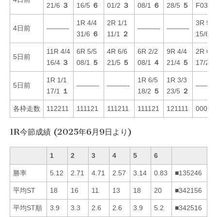
21/6
３
16/5
６
01/2
３
08/1
６
28/5
５
F03/1
1R 4/4
2R 1/1
3R 5/6
4日前
———-
———-
———-
31/6
６
11/1
２
15/6
11R 4/4
6R 5/5
4R 6/6
6R 2/2
9R 4/4
2R 6/6
5日前
16/4
３
08/1
５
21/5
５
08/1
４
21/4
５
17/2
1R 1/1
1R 6/5
1R 3/3
5日前
———-
———-
———
17/1
１
18/2
５
23/5
２
各枠走数
112211
111121
111211
111121
121111
00001
1R今節成績 (2025年6月9日より)
1
2
3
4
5
6
勝率
5.12
2.71
4.71
2.57
3.14
0.83
■135246
平均ST
18
16
11
13
18
20
■342156
平均ST順
3.9
3.3
2.6
2.6
3.9
5.2
■342516