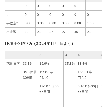
F
0
0
0
0
0
1
L
0
0
0
0
0
0
事故点*
0.00
0.00
0.00
0.00
0.00
1.90
出走数
32
21
27
27
30
21
1R選手休暇状況 (2024年11月1日より)
1
2
3
4
5
稼働日率
33.5%
19.9%
35.3%
33.5%
14.
3/26休暇
11/9ST事
1/23ST事
10
30日間
F1/L0
F1/L0
42
12/10Ｆ休30日
3/10Ｆ休30日
2/
67日間
33日間
F1/
4/
31