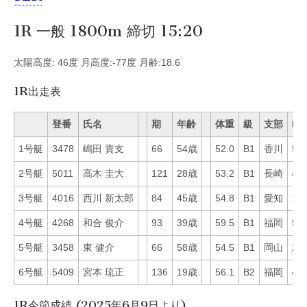
1R 一般 1800m 締切 15:20
太陽高度: 46度 月高度:-77度 月齢:18.6
1R出走表
登番
氏名
期
年齢
体重
級
支部
Mo
1号艇
3478
嶋田 貴支
66
54歳
52.0
B1
香川
59
2号艇
5011
高木 圭大
121
28歳
53.2
B1
長崎
48
3号艇
4016
西川 新太郎
84
45歳
54.8
B1
愛知
10
4号艇
4268
和合 俊介
93
39歳
59.5
B1
福岡
55
5号艇
3458
東 健介
66
58歳
54.5
B1
岡山
20
6号艇
5409
宮本 琉正
136
19歳
56.1
B2
福岡
41
1R今節成績 (2025年6月9日より)