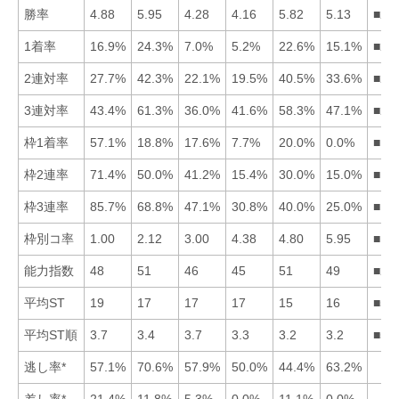
勝率
4.88
5.95
4.28
4.16
5.82
5.13
■25
1着率
16.9%
24.3%
7.0%
5.2%
22.6%
15.1%
■25
2連対率
27.7%
42.3%
22.1%
19.5%
40.5%
33.6%
■25
3連対率
43.4%
61.3%
36.0%
41.6%
58.3%
47.1%
■25
枠1着率
57.1%
18.8%
17.6%
7.7%
20.0%
0.0%
■15
枠2連率
71.4%
50.0%
41.2%
15.4%
30.0%
15.0%
■12
枠3連率
85.7%
68.8%
47.1%
30.8%
40.0%
25.0%
■12
枠別コ率
1.00
2.12
3.00
4.38
4.80
5.95
■12
能力指数
48
51
46
45
51
49
■25
平均ST
19
17
17
17
15
16
■56
平均ST順
3.7
3.4
3.7
3.3
3.2
3.2
■56
逃し率*
57.1%
70.6%
57.9%
50.0%
44.4%
63.2%
差し率*
21.4%
11.8%
5.3%
0.0%
11.1%
0.0%