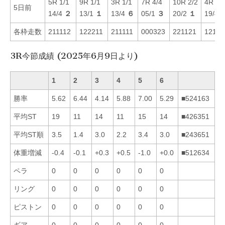
5R 1/1
9R 1/1
3R 1/1
7R 4/4
10R 2/2
4R 1/
5日前
14/4
２
13/1
１
13/4
６
05/1
３
20/2
１
19/4
各枠走数
211112
122211
211111
000323
221121
12111
3R今節成績 (2025年6月9日より)
1
2
3
4
5
6
勝率
5.62
6.44
4.14
5.88
7.00
5.29
■524163
平均ST
19
11
14
11
15
14
■426351
平均ST順
3.5
1.4
3.0
2.2
3.4
3.0
■243651
体重増減
-0.4
-0.1
+0.3
+0.5
-1.0
+0.0
■512634
ペラ
0
0
0
0
0
0
リング
0
0
0
0
0
0
ピストン
0
0
0
0
0
0
ギア
0
0
0
0
0
0