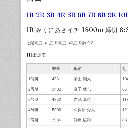
1R
2R
3R
4R
5R
6R
7R
8R
9R
10
1R みくにあさイチ 1800m 締切 8:
太陽高度: 41度 月高度: 40度 月齢:0.2
1R出走表
登番
氏名
期
1号艇
4561
藤山 翔大
10
2号艇
3482
金子 猛志
66
3号艇
4952
吉武 真也
11
4号艇
5006
久保原 秀人
12
5号艇
3986
沖島 広和
83