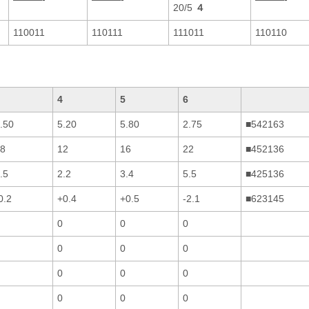
20/5
４
110011
110111
111011
110110
4
5
6
.50
5.20
5.80
2.75
■542163
8
12
16
22
■452136
.5
2.2
3.4
5.5
■425136
0.2
+0.4
+0.5
-2.1
■623145
0
0
0
0
0
0
0
0
0
0
0
0