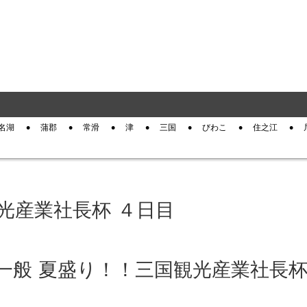
名湖
蒲郡
常滑
津
三国
びわこ
住之江
観光産業社長杯 ４日目
国 一般 夏盛り！！三国観光産業社長杯