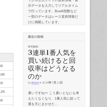
てから公式サイトの直前情報・展
示データを入力してリアルタイム
で行っています。Boat6指数など
一部のデータはレース直前情報だ
けに掲載しています。
最近の投稿
研究解析
3連単1番人気を
買い続けると回
収率はどうなる
8R
のか
10R
by
Boat6
•
2018年7月21日
7R
12R
暑いですね〜 こう暑いとなにも考
えたくなくなり、1番人気に絞って
6R
運を天にまかせた…