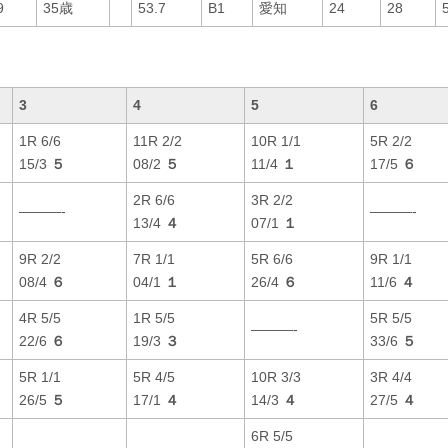
9
35歳
53.7
B1
愛知
24
28
3
4
5
6
1R 6/6
11R 2/2
10R 1/1
5R 2/2
15/3
５
08/2
５
11/4
１
17/5
６
2R 6/6
3R 2/2
———-
———-
13/4
４
07/1
１
9R 2/2
7R 1/1
5R 6/6
9R 1/1
08/4
６
04/1
１
26/4
６
11/6
４
4R 5/5
1R 5/5
5R 5/5
———-
22/6
６
19/3
３
33/6
５
5R 1/1
5R 4/5
10R 3/3
3R 4/4
26/5
５
17/1
４
14/3
４
27/5
４
6R 5/5
———-
———-
———-