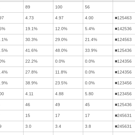
2
89
100
56
97
4.73
4.97
4.00
■125463
.6%
19.1%
12.0%
5.4%
■142536
8.1%
30.3%
29.0%
21.4%
■124563
7.5%
41.6%
48.0%
33.9%
■125436
.0%
22.2%
0.0%
0.0%
■124356
1.4%
27.8%
11.8%
0.0%
■124356
2.9%
38.9%
23.5%
0.0%
■123456
00
4.11
4.88
5.80
■123456
5
46
49
45
■125436
7
15
17
17
■245631
9
3.0
3.4
3.8
■245631