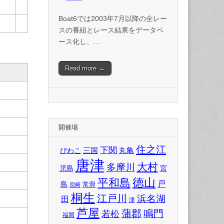
Boat6では2003年7月以降の全レー
スの番組とレース結果をデータベ
ース化し、…
Read more →
開催場
住之江
下関
三国
丸亀
びわこ
唐津
大村
多摩川
児島
宮
徳山
平和島
戸
島
常滑
尼崎
桐生
江戸川
浜名湖
田
津
芦屋
蒲郡
鳴門
若松
福岡