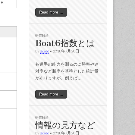
5R
Read more →
研究解析
Boat6指数とは
by
Boat6
•
2018年7月20日
各選手の能力を測るのに勝率や連
対率など勝率を基準とした統計量
がありますが、例えば…
Read more →
研究解析
情報の見方など
by
Boat6
•
2018年7月20日