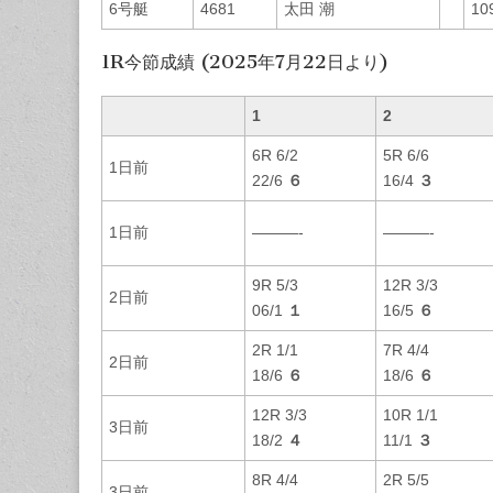
6号艇
4681
太田 潮
10
1R今節成績 (2025年7月22日より)
1
2
6R 6/2
5R 6/6
1日前
22/6
６
16/4
３
1日前
———-
———-
9R 5/3
12R 3/3
2日前
06/1
１
16/5
６
2R 1/1
7R 4/4
2日前
18/6
６
18/6
６
12R 3/3
10R 1/1
3日前
18/2
４
11/1
３
8R 4/4
2R 5/5
3日前