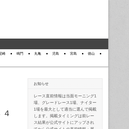
尼崎
鳴門
丸亀
児島
宮島
徳山
お知らせ
レース直前情報は当面モーニング1
場、グレードレース1場、ナイター
1場を最大として適当に選んで掲載
 ４
します。掲載タイミングは前レー
ス結果が公式サイトにアップされ