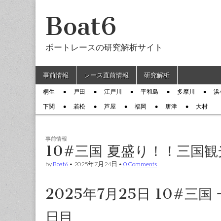
Boat6
ボートレースの研究解析サイト
Skip to content
事前情報
レース直前情報
研究解析
Main menu
桐生
戸田
江戸川
平和島
多摩川
浜
Sub menu
下関
若松
芦屋
福岡
唐津
大村
事前情報
10#三国 夏盛り！！三国
by
Boat6
•
2025年7月24日
•
0 Comments
2025年7月25日 10#三
日目