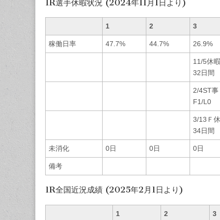
1R選手休暇状況 (2024年11月1日より)
1
2
3
稼働日率
47.7%
44.7%
26.9%
11/5休
32日間
2/4ST事
F1/L0
3/13Ｆ
34日間
未消化
0日
0日
0日
備考
1R全国近況成績 (2025年2月1日より)
1
2
3