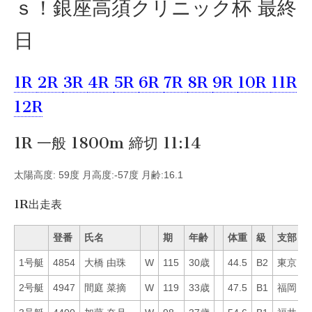
ｓ！銀座高須クリニック杯 最終
日
1R
2R
3R
4R
5R
6R
7R
8R
9R
10R
11R
12R
1R 一般 1800m 締切 11:14
太陽高度: 59度 月高度:-57度 月齢:16.1
1R出走表
登番
氏名
期
年齢
体重
級
支部
1号艇
4854
大橋 由珠
W
115
30歳
44.5
B2
東京
3
2号艇
4947
間庭 菜摘
W
119
33歳
47.5
B1
福岡
6