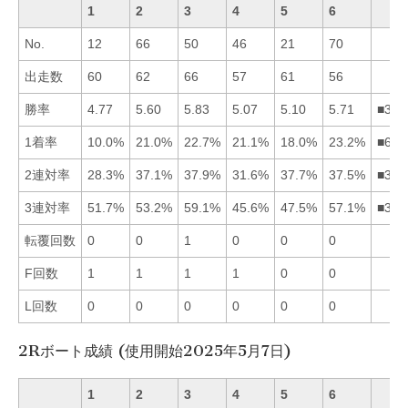
1
2
3
4
5
6
No.
12
66
50
46
21
70
出走数
60
62
66
57
61
56
勝率
4.77
5.60
5.83
5.07
5.10
5.71
■362
1着率
10.0%
21.0%
22.7%
21.1%
18.0%
23.2%
■634
2連対率
28.3%
37.1%
37.9%
31.6%
37.7%
37.5%
■356
3連対率
51.7%
53.2%
59.1%
45.6%
47.5%
57.1%
■362
転覆回数
0
0
1
0
0
0
F回数
1
1
1
1
0
0
L回数
0
0
0
0
0
0
2Rボート成績 (使用開始2025年5月7日)
1
2
3
4
5
6