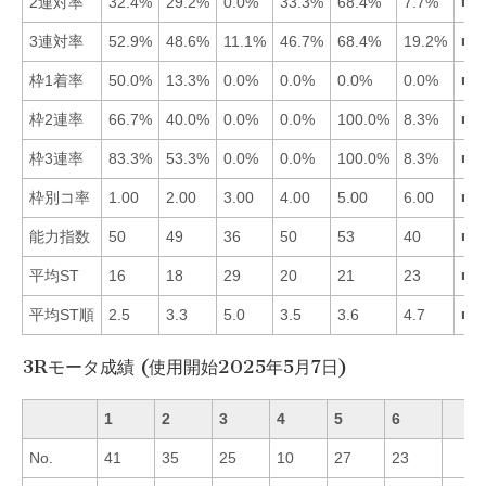
2連対率
32.4%
29.2%
0.0%
33.3%
68.4%
7.7%
■5
3連対率
52.9%
48.6%
11.1%
46.7%
68.4%
19.2%
■5
枠1着率
50.0%
13.3%
0.0%
0.0%
0.0%
0.0%
■1
枠2連率
66.7%
40.0%
0.0%
0.0%
100.0%
8.3%
■5
枠3連率
83.3%
53.3%
0.0%
0.0%
100.0%
8.3%
■5
枠別コ率
1.00
2.00
3.00
4.00
5.00
6.00
■1
能力指数
50
49
36
50
53
40
■5
平均ST
16
18
29
20
21
23
■1
平均ST順
2.5
3.3
5.0
3.5
3.6
4.7
■1
3Rモータ成績 (使用開始2025年5月7日)
1
2
3
4
5
6
No.
41
35
25
10
27
23