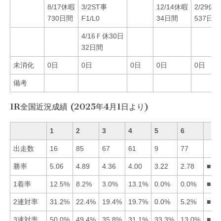
8/17休暇
3/2ST事
12/14休暇
2/29休
730日間
F1/L0
34日間
537日間
4/16Ｆ休30日
32日間
未消化
0日
0日
0日
0日
0日
備考
1R全国近況成績 (2025年4月1日より)
1
2
3
4
5
6
出走数
16
85
67
61
9
77
勝率
5.06
4.89
4.36
4.00
3.22
2.78
■12
1着率
12.5%
8.2%
3.0%
13.1%
0.0%
0.0%
■41
2連対率
31.2%
22.4%
19.4%
19.7%
0.0%
5.2%
■12
3連対率
50.0%
49.4%
35.8%
31.1%
33.3%
13.0%
■12