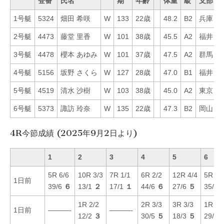
登番
氏名
期
年齢
体重
級
支部
1号艇
5324
畑田 希咲
W
133
22歳
48.2
B2
兵庫
3
2号艇
4473
藤堂 里香
W
101
38歳
45.5
A2
福井
6
3号艇
4478
櫻本 あゆみ
W
101
37歳
47.5
A2
群馬
3
4号艇
5156
坂野 さくら
W
127
28歳
47.0
B1
福井
1
5号艇
4519
清水 沙樹
W
103
38歳
45.0
A2
東京
7
6号艇
5373
諏訪 玲奈
W
135
22歳
47.3
B2
岡山
5
4R今節成績 (2025年9月2日より)
1
2
3
4
5
6
5R 6/6
10R 3/3
7R 1/1
6R 2/2
12R 4/4
5R 4/
1日前
39/6
６
13/1
２
17/1
１
44/6
６
27/6
５
35/4
1R 2/2
2R 3/3
3R 3/3
1R 6/
1日前
———-
———-
12/2
３
30/5
５
18/3
５
29/6