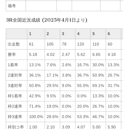
備考
3R全国近況成績 (2025年4月1日より)
1
2
3
4
5
6
出走数
61
105
78
120
110
60
勝率
5.18
4.02
2.47
5.62
6.65
4.18
■5
1着率
13.1%
7.6%
2.6%
16.7%
30.0%
13.3%
■5
2連対率
36.1%
17.1%
3.8%
36.7%
50.9%
26.7%
■5
3連対率
50.8%
29.5%
9.0%
55.0%
69.1%
31.7%
■5
枠1着率
42.9%
9.5%
0.0%
0.0%
13.3%
10.0%
■1
枠2連率
71.4%
19.0%
0.0%
20.0%
26.7%
10.0%
■1
枠3連率
100.0%
28.6%
0.0%
53.3%
46.7%
10.0%
■1
枠別コ率
1.00
2.10
3.09
4.07
5.00
5.90
■1