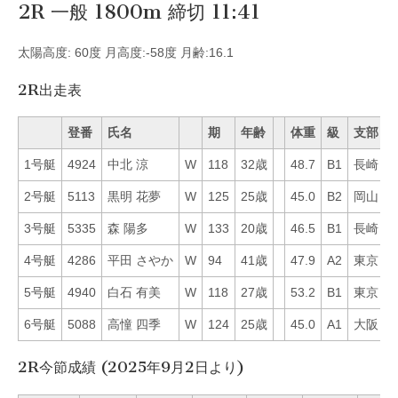
2R 一般 1800m 締切 11:41
太陽高度: 60度 月高度:-58度 月齢:16.1
2R出走表
登番
氏名
期
年齢
体重
級
支部
1号艇
4924
中北 涼
W
118
32歳
48.7
B1
長崎
1
2号艇
5113
黒明 花夢
W
125
25歳
45.0
B2
岡山
6
3号艇
5335
森 陽多
W
133
20歳
46.5
B1
長崎
5
4号艇
4286
平田 さやか
W
94
41歳
47.9
A2
東京
4
5号艇
4940
白石 有美
W
118
27歳
53.2
B1
東京
2
6号艇
5088
高憧 四季
W
124
25歳
45.0
A1
大阪
7
2R今節成績 (2025年9月2日より)