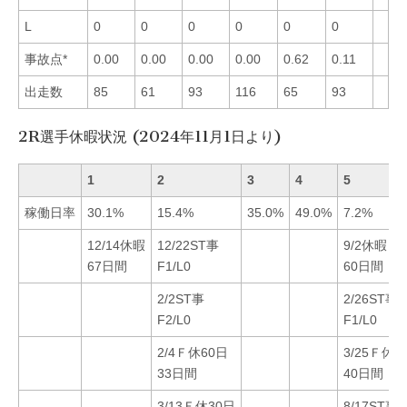
L
0
0
0
0
0
0
事故点*
0.00
0.00
0.00
0.00
0.62
0.11
出走数
85
61
93
116
65
93
2R選手休暇状況 (2024年11月1日より)
1
2
3
4
5
稼働日率
30.1%
15.4%
35.0%
49.0%
7.2%
12/14休暇
12/22ST事
9/2休暇
67日間
F1/L0
60日間
2/2ST事
2/26ST事
F2/L0
F1/L0
2/4Ｆ休60日
3/25Ｆ休3
33日間
40日間
3/13Ｆ休30日
8/17ST事