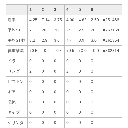
1
2
3
4
5
6
勝率
4.25
7.14
3.75
4.00
4.62
2.50
■251436
平均ST
21
20
20
24
23
20
■263154
平均ST順
3.2
2.9
3.6
4.4
3.9
3.0
■261354
体重増減
+0.5
+0.2
+0.4
+0.5
+0.0
+0.0
■562314
ペラ
0
0
0
0
0
0
リング
2
0
0
2
0
0
ピストン
0
0
0
0
0
0
ギア
0
0
0
0
0
0
電気
0
0
0
0
0
0
キャブ
0
0
0
0
0
0
シリンダ
0
0
0
0
0
0