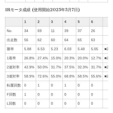
1Rモータ成績 (使用開始2025年5月7日)
1
2
3
4
5
6
No.
34
69
11
39
37
26
出走数
56
62
60
64
65
63
勝率
5.88
6.53
5.23
6.03
5.48
5.05
■241
1着率
26.8%
27.4%
15.0%
20.3%
20.0%
12.7%
■214
2連対率
42.9%
50.0%
31.7%
37.5%
32.3%
31.7%
■214
3連対率
58.9%
72.6%
55.0%
68.8%
58.5%
55.6%
■241
転覆回数
0
1
0
1
0
0
F回数
1
0
0
0
0
0
L回数
0
0
0
0
0
0