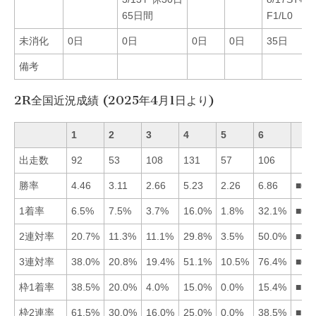
65日間
F1/L0
未消化
0日
0日
0日
0日
35日
備考
2R全国近況成績 (2025年4月1日より)
1
2
3
4
5
6
出走数
92
53
108
131
57
106
勝率
4.46
3.11
2.66
5.23
2.26
6.86
■64
1着率
6.5%
7.5%
3.7%
16.0%
1.8%
32.1%
■64
2連対率
20.7%
11.3%
11.1%
29.8%
3.5%
50.0%
■64
3連対率
38.0%
20.8%
19.4%
51.1%
10.5%
76.4%
■64
枠1着率
38.5%
20.0%
4.0%
15.0%
0.0%
15.4%
■12
枠2連率
61.5%
30.0%
16.0%
25.0%
0.0%
38.5%
■16