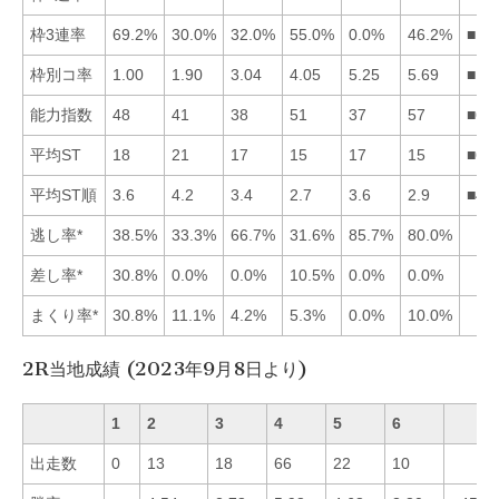
枠3連率
69.2%
30.0%
32.0%
55.0%
0.0%
46.2%
■14
枠別コ率
1.00
1.90
3.04
4.05
5.25
5.69
■12
能力指数
48
41
38
51
37
57
■64
平均ST
18
21
17
15
17
15
■64
平均ST順
3.6
4.2
3.4
2.7
3.6
2.9
■46
逃し率*
38.5%
33.3%
66.7%
31.6%
85.7%
80.0%
差し率*
30.8%
0.0%
0.0%
10.5%
0.0%
0.0%
まくり率*
30.8%
11.1%
4.2%
5.3%
0.0%
10.0%
2R当地成績 (2023年9月8日より)
1
2
3
4
5
6
出走数
0
13
18
66
22
10