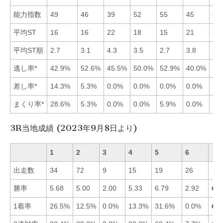
能力指数
49
46
39
52
55
45
■5
平均ST
16
16
22
18
15
21
■5
平均ST順
2.7
3.1
4.3
3.5
2.7
3.8
■5
逃し率*
42.9%
52.6%
45.5%
50.0%
52.9%
40.0%
差し率*
14.3%
5.3%
0.0%
0.0%
0.0%
0.0%
まくり率*
28.6%
5.3%
0.0%
0.0%
5.9%
0.0%
3R当地成績 (2023年9月8日より)
1
2
3
4
5
6
出走数
34
72
9
15
19
26
勝率
5.68
5.00
2.00
5.33
6.79
2.92
■5
1着率
26.5%
12.5%
0.0%
13.3%
31.6%
0.0%
■5