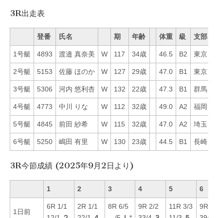
3R出走表
登番
氏名
期
年齢
体重
級
支部
1号艇
4893
渡邉 真奈美
W
117
34歳
46.5
B2
東京
4
2号艇
5153
佐藤 ほのか
W
127
29歳
47.0
B1
東京
3
3号艇
5306
河内 悠利杏
W
132
22歳
47.3
B1
群馬
2
4号艇
4773
中川 りな
W
112
32歳
49.0
A2
福岡
1
5号艇
4845
前田 紗希
W
115
32歳
47.0
A2
埼玉
2
6号艇
5250
嶋田 有里
W
130
23歳
44.5
B1
長崎
2
3R今節成績 (2025年9月2日より)
1
2
3
4
5
6
6R 1/1
2R 1/1
8R 6/5
9R 2/2
11R 3/3
9R 6/
1日前
12/1
２
22/1
４
—/5
Ｌ
*
33/4
３
11/3
５
39/5