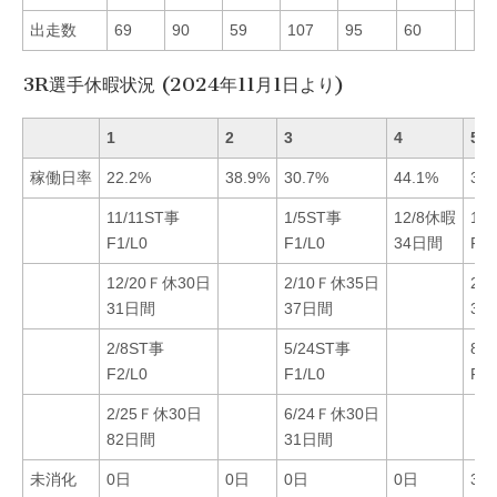
出走数
69
90
59
107
95
60
3R選手休暇状況 (2024年11月1日より)
1
2
3
4
5
稼働日率
22.2%
38.9%
30.7%
44.1%
35.
11/11ST事
1/5ST事
12/8休暇
1/
F1/L0
F1/L0
34日間
F1/
12/20Ｆ休30日
2/10Ｆ休35日
2/
31日間
37日間
37
2/8ST事
5/24ST事
8/
F2/L0
F1/L0
F1/
2/25Ｆ休30日
6/24Ｆ休30日
82日間
31日間
未消化
0日
0日
0日
0日
30