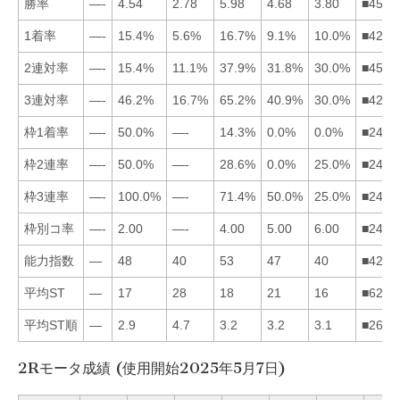
勝率
—-
4.54
2.78
5.98
4.68
3.80
■4526
1着率
—-
15.4%
5.6%
16.7%
9.1%
10.0%
■4265
2連対率
—-
15.4%
11.1%
37.9%
31.8%
30.0%
■4562
3連対率
—-
46.2%
16.7%
65.2%
40.9%
30.0%
■4256
枠1着率
—-
50.0%
—-
14.3%
0.0%
0.0%
■2456
枠2連率
—-
50.0%
—-
28.6%
0.0%
25.0%
■2465
枠3連率
—-
100.0%
—-
71.4%
50.0%
25.0%
■2456
枠別コ率
—-
2.00
—-
4.00
5.00
6.00
■2456
能力指数
—
48
40
53
47
40
■4253
平均ST
—
17
28
18
21
16
■6245
平均ST順
—
2.9
4.7
3.2
3.2
3.1
■2654
2Rモータ成績 (使用開始2025年5月7日)