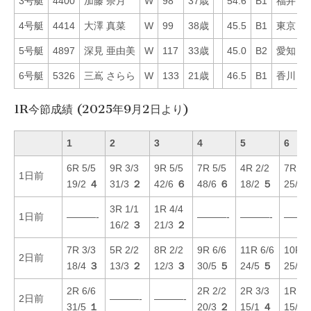
3号艇
4400
加藤 奈月
W
98
37歳
54.6
B1
福井
1
4号艇
4414
大澤 真菜
W
99
38歳
45.5
B1
東京
3
5号艇
4897
深見 亜由美
W
117
33歳
45.0
B2
愛知
3
6号艇
5326
三嶌 さらら
W
133
21歳
46.5
B1
香川
2
1R今節成績 (2025年9月2日より)
1
2
3
4
5
6
6R 5/5
9R 3/3
9R 5/5
7R 5/5
4R 2/2
7R 6/
1日前
19/2
４
31/3
２
42/6
６
48/6
６
18/2
５
25/3
3R 1/1
1R 4/4
1日前
———-
———-
———-
———
16/2
３
21/3
２
7R 3/3
5R 2/2
8R 2/2
9R 6/6
11R 6/6
10R 4
2日前
18/4
３
13/3
２
12/3
３
30/5
５
24/5
５
25/4
2R 6/6
2R 2/2
2R 3/3
1R 5/
2日前
———-
———-
31/5
１
20/3
２
15/1
４
15/2