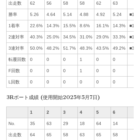
出走数
62
56
58
58
62
63
勝率
5.26
4.64
5.14
4.88
4.92
5.24
■163
1着率
22.6%
14.3%
15.5%
8.6%
16.1%
14.3%
■153
2連対率
40.3%
25.0%
34.5%
31.0%
29.0%
33.3%
■136
3連対率
50.0%
48.2%
51.7%
48.3%
43.5%
49.2%
■316
転覆回数
0
0
0
1
0
0
F回数
0
0
0
1
0
0
L回数
0
0
0
0
0
0
3Rボート成績 (使用開始2025年5月7日)
1
2
3
4
5
6
No.
35
63
29
18
64
14
出走数
64
65
58
63
65
58