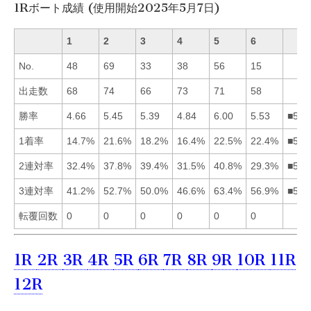
1Rボート成績 (使用開始2025年5月7日)
1
2
3
4
5
6
No.
48
69
33
38
56
15
出走数
68
74
66
73
71
58
勝率
4.66
5.45
5.39
4.84
6.00
5.53
■562
1着率
14.7%
21.6%
18.2%
16.4%
22.5%
22.4%
■562
2連対率
32.4%
37.8%
39.4%
31.5%
40.8%
29.3%
■532
3連対率
41.2%
52.7%
50.0%
46.6%
63.4%
56.9%
■562
転覆回数
0
0
0
0
0
0
1R
2R
3R
4R
5R
6R
7R
8R
9R
10R
11R
12R