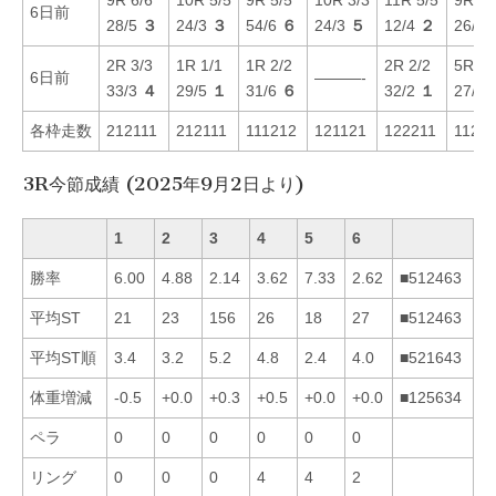
6日前
28/5
３
24/3
３
54/6
６
24/3
５
12/4
２
26/4
2R 3/3
1R 1/1
1R 2/2
2R 2/2
5R 5/
6日前
———-
33/3
４
29/5
１
31/6
６
32/2
１
27/5
各枠走数
212111
212111
111212
121121
122211
1121
3R今節成績 (2025年9月2日より)
1
2
3
4
5
6
勝率
6.00
4.88
2.14
3.62
7.33
2.62
■512463
平均ST
21
23
156
26
18
27
■512463
平均ST順
3.4
3.2
5.2
4.8
2.4
4.0
■521643
体重増減
-0.5
+0.0
+0.3
+0.5
+0.0
+0.0
■125634
ペラ
0
0
0
0
0
0
リング
0
0
0
4
4
2