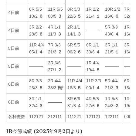
8R 5/5
11R 5/5
8R 3/3
1R 2/2
10R 2/2
7R 4/
4日前
10/2
６
08/5
３
22/6
５
21/4
１
16/6
６
32/4
3R 2/2
4R 1/1
2R 1/1
5R 3/3
1R 6/
4日前
———-
28/5
６
11/3
３
14/1
３
43/6
４
16/2
11R 4/4
7R 3/3
6R 5/5
6R 1/1
3R 1/1
3R 4/
5日前
05/1
４
21/3
２
06/2
６
30/6
４
21/5
１
16/3
2R 6/6
1R 4/4
5日前
———-
———-
———-
———
27/1
２
19/4
５
8R 3/3
2R 4/4
11R 4/4
11R 3/3
5R 4/4
6R 5/
6日前
26/3
５
33/3
転
*
16/5
５
00/1
４
21/3
３
15/5
3R 1/1
3R 6/6
4R 5/5
1R 5/5
1R 6/
6日前
———-
32/4
３
31/3
４
27/6
６
24/3
２
19/1
各枠走数
112121
212111
111221
121121
122111
0003
1R今節成績 (2025年9月2日より)