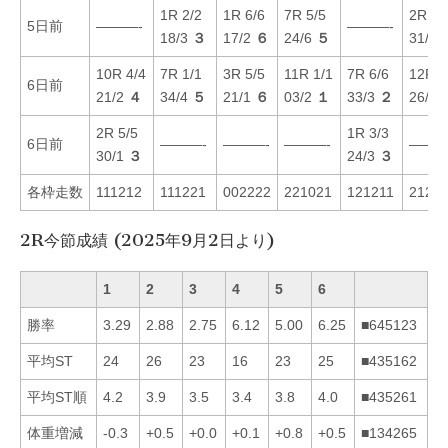
1R 2/2
1R 6/6
7R 5/5
2R 2/
5日前
———-
———-
18/3
３
17/2
６
24/6
５
31/2
10R 4/4
7R 1/1
3R 5/5
11R 1/1
7R 6/6
12R 5
6日前
21/2
４
34/4
５
21/1
６
03/2
１
33/3
２
26/6
2R 5/5
1R 3/3
6日前
———-
———-
———-
———
30/1
３
24/3
３
各枠走数
111212
111221
002222
221021
121211
21211
2R今節成績 (2025年9月2日より)
1
2
3
4
5
6
勝率
3.29
2.88
2.75
6.12
5.00
6.25
■645123
平均ST
24
26
23
16
23
25
■435162
平均ST順
4.2
3.9
3.5
3.4
3.8
4.0
■435261
体重増減
-0.3
+0.5
+0.0
+0.1
+0.8
+0.5
■134265