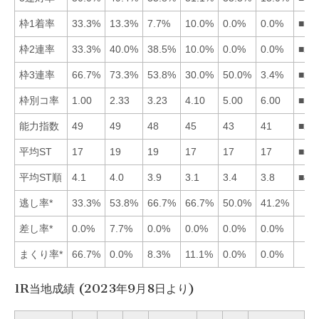
枠1着率
33.3%
13.3%
7.7%
10.0%
0.0%
0.0%
■12
枠2連率
33.3%
40.0%
38.5%
10.0%
0.0%
0.0%
■23
枠3連率
66.7%
73.3%
53.8%
30.0%
50.0%
3.4%
■21
枠別コ率
1.00
2.33
3.23
4.10
5.00
6.00
■12
能力指数
49
49
48
45
43
41
■21
平均ST
17
19
19
17
17
17
■54
平均ST順
4.1
4.0
3.9
3.1
3.4
3.8
■45
逃し率*
33.3%
53.8%
66.7%
66.7%
50.0%
41.2%
差し率*
0.0%
7.7%
0.0%
0.0%
0.0%
0.0%
まくり率*
66.7%
0.0%
8.3%
11.1%
0.0%
0.0%
1R当地成績 (2023年9月8日より)