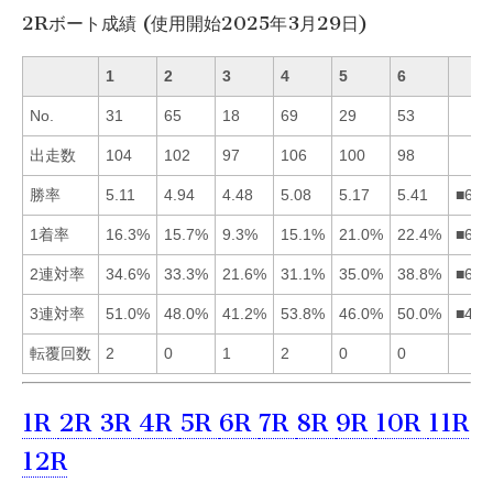
2Rボート成績 (使用開始2025年3月29日)
1
2
3
4
5
6
No.
31
65
18
69
29
53
出走数
104
102
97
106
100
98
勝率
5.11
4.94
4.48
5.08
5.17
5.41
■651
1着率
16.3%
15.7%
9.3%
15.1%
21.0%
22.4%
■651
2連対率
34.6%
33.3%
21.6%
31.1%
35.0%
38.8%
■651
3連対率
51.0%
48.0%
41.2%
53.8%
46.0%
50.0%
■416
転覆回数
2
0
1
2
0
0
1R
2R
3R
4R
5R
6R
7R
8R
9R
10R
11R
12R