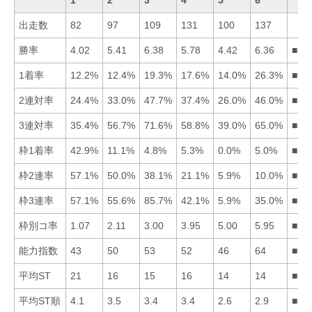
出走数
82
97
109
131
100
137
勝率
4.02
5.41
6.38
5.78
4.42
6.36
■36
1着率
12.2%
12.4%
19.3%
17.6%
14.0%
26.3%
■63
2連対率
24.4%
33.0%
47.7%
37.4%
26.0%
46.0%
■36
3連対率
35.4%
56.7%
71.6%
58.8%
39.0%
65.0%
■36
枠1着率
42.9%
11.1%
4.8%
5.3%
0.0%
5.0%
■12
枠2連率
57.1%
50.0%
38.1%
21.1%
5.9%
10.0%
■12
枠3連率
57.1%
55.6%
85.7%
42.1%
5.9%
35.0%
■31
枠別コ率
1.07
2.11
3.00
3.95
5.00
5.95
■12
能力指数
43
50
53
52
46
64
■63
平均ST
21
16
15
16
14
14
■65
平均ST順
4.1
3.5
3.4
3.4
2.6
2.9
■56