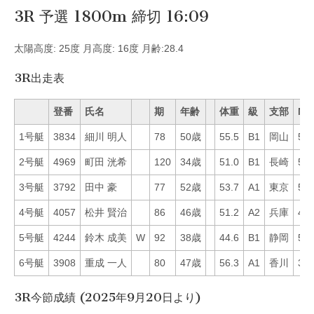
3R 予選 1800m 締切 16:09
太陽高度: 25度 月高度: 16度 月齢:28.4
3R出走表
登番
氏名
期
年齢
体重
級
支部
Mo
1号艇
3834
細川 明人
78
50歳
55.5
B1
岡山
55
2号艇
4969
町田 洸希
120
34歳
51.0
B1
長崎
58
3号艇
3792
田中 豪
77
52歳
53.7
A1
東京
56
4号艇
4057
松井 賢治
86
46歳
51.2
A2
兵庫
46
5号艇
4244
鈴木 成美
W
92
38歳
44.6
B1
静岡
59
6号艇
3908
重成 一人
80
47歳
56.3
A1
香川
31
3R今節成績 (2025年9月20日より)