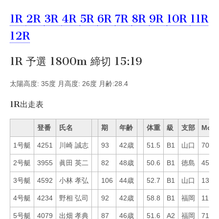
1R
2R
3R
4R
5R
6R
7R
8R
9R
10R
11R
12R
1R 予選 1800m 締切 15:19
太陽高度: 35度 月高度: 26度 月齢:28.4
1R出走表
登番
氏名
期
年齢
体重
級
支部
Mo
1号艇
4251
川崎 誠志
93
42歳
51.5
B1
山口
70
2号艇
3955
眞田 英二
82
48歳
50.6
B1
徳島
45
3号艇
4592
小林 孝弘
106
44歳
52.7
B1
山口
13
4号艇
4234
野相 弘司
92
42歳
58.8
B1
福岡
11
5号艇
4079
出畑 孝典
87
46歳
51.6
A2
福岡
71