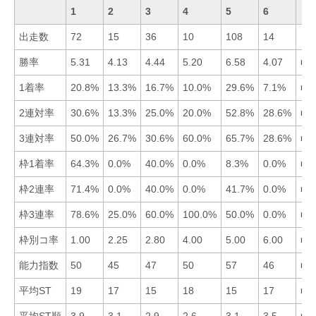
1
2
3
4
5
6
出走数
72
15
36
10
108
14
勝率
5.31
4.13
4.44
5.20
6.58
4.07
■5
1着率
20.8%
13.3%
16.7%
10.0%
29.6%
7.1%
■5
2連対率
30.6%
13.3%
25.0%
20.0%
52.8%
28.6%
■5
3連対率
50.0%
26.7%
30.6%
60.0%
65.7%
28.6%
■5
枠1着率
64.3%
0.0%
40.0%
0.0%
8.3%
0.0%
■1
枠2連率
71.4%
0.0%
40.0%
0.0%
41.7%
0.0%
■1
枠3連率
78.6%
25.0%
60.0%
100.0%
50.0%
0.0%
■4
枠別コ率
1.00
2.25
2.80
4.00
5.00
6.00
■1
能力指数
50
45
47
50
57
46
■5
平均ST
19
17
15
18
15
17
■3
平均ST順
3.9
3.1
2.9
2.6
3.1
3.5
■4