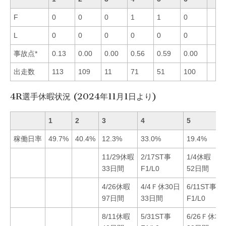
F
0
0
0
1
1
0
L
0
0
0
0
0
0
事故点*
0.13
0.00
0.00
0.56
0.59
0.00
出走数
113
109
11
71
51
100
4R選手休暇状況 (2024年11月1日より)
1
2
3
4
5
稼働日率
49.7%
40.4%
12.3%
33.0%
19.4%
11/29休暇
2/17ST事
1/4休暇
33日間
F1/L0
52日間
4/26休暇
4/4Ｆ休30日
6/11ST事
97日間
33日間
F1/L0
8/11休暇
5/31ST事
6/26Ｆ休30