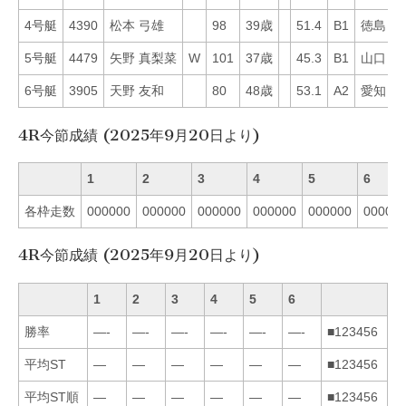
4号艇
4390
松本 弓雄
98
39歳
51.4
B1
徳島
2
5号艇
4479
矢野 真梨菜
W
101
37歳
45.3
B1
山口
5
6号艇
3905
天野 友和
80
48歳
53.1
A2
愛知
3
4R今節成績 (2025年9月20日より)
1
2
3
4
5
6
各枠走数
000000
000000
000000
000000
000000
00000
4R今節成績 (2025年9月20日より)
1
2
3
4
5
6
勝率
—-
—-
—-
—-
—-
—-
■123456
平均ST
—
—
—
—
—
—
■123456
平均ST順
—
—
—
—
—
—
■123456