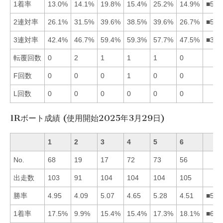
1着率
13.0%
14.1%
19.8%
15.4%
25.2%
14.9%
■534
2連対率
26.1%
31.5%
39.6%
38.5%
39.6%
26.7%
■534
3連対率
42.4%
46.7%
59.4%
59.3%
57.7%
47.5%
■345
転覆回数
0
2
1
1
1
0
F回数
0
0
0
1
0
0
L回数
0
0
0
0
0
0
1Rボート成績 (使用開始2025年3月29日)
1
2
3
4
5
6
No.
68
19
17
72
73
56
出走数
103
91
104
104
104
105
勝率
4.95
4.09
5.07
4.65
5.28
4.51
■531
1着率
17.5%
9.9%
15.4%
15.4%
17.3%
18.1%
■615