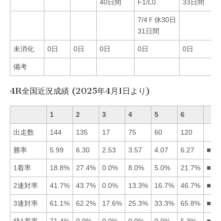
40日間
F1/L0
33日間
7/4Ｆ休30日
31日間
未消化
0日
0日
0日
0日
0日
備考
4R全国近況成績 (2025年4月1日より)
1
2
3
4
5
6
出走数
144
135
17
75
60
120
勝率
5.99
6.30
2.53
3.57
4.07
6.27
■26
1着率
18.8%
27.4%
0.0%
8.0%
5.0%
21.7%
■26
2連対率
41.7%
43.7%
0.0%
13.3%
16.7%
46.7%
■62
3連対率
61.1%
62.2%
17.6%
25.3%
33.3%
65.8%
■62
枠1着率
71.4%
0.0%
0.0%
0.0%
0.0%
5.3%
■16