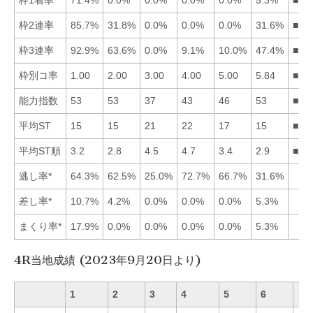
枠2連率
85.7%
31.8%
0.0%
0.0%
0.0%
31.6%
■12
枠3連率
92.9%
63.6%
0.0%
9.1%
10.0%
47.4%
■12
枠別コ率
1.00
2.00
3.00
4.00
5.00
5.84
■12
能力指数
53
53
37
43
46
53
■61
平均ST
15
15
21
22
17
15
■21
平均ST順
3.2
2.8
4.5
4.7
3.4
2.9
■26
逃し率*
64.3%
62.5%
25.0%
72.7%
66.7%
31.6%
差し率*
10.7%
4.2%
0.0%
0.0%
0.0%
5.3%
まくり率*
17.9%
0.0%
0.0%
0.0%
0.0%
5.3%
4R当地成績 (2023年9月20日より)
1
2
3
4
5
6