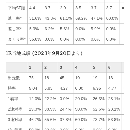
平均ST順
4.4
3.7
2.9
3.5
3.7
3.7
■34
逃し率*
31.6%
43.8%
61.1%
69.2%
47.1%
60.0%
差し率*
5.3%
6.2%
5.6%
0.0%
5.9%
0.0%
まくり率*
36.8%
0.0%
0.0%
0.0%
0.0%
0.0%
1R当地成績 (2023年9月20日より)
1
2
3
4
5
6
出走数
75
18
45
10
19
13
勝率
5.04
5.83
4.27
6.00
6.95
4.77
■5
1着率
12.0%
22.2%
0.0%
20.0%
26.3%
23.1%
■5
2連対率
29.3%
38.9%
24.4%
50.0%
52.6%
23.1%
■5
3連対率
46.7%
55.6%
37.8%
60.0%
73.7%
53.8%
■5
枠1着率
50.0%
33.3%
0.0%
0.0%
0.0%
0.0%
■1