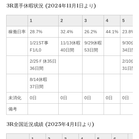
3R選手休暇状況 (2024年11月1日より)
1
2
3
4
5
稼働日率
28.7%
32.4%
26.2%
44.1%
23.8%
1/21ST事
11/13休暇
9/29休暇
9/30休
F1/L0
40日間
53日間
34日間
2/25Ｆ休35日
2/10休
36日間
31日間
8/14休暇
37日間
未消化
0日
0日
0日
0日
0日
備考
3R全国近況成績 (2025年4月1日より)
1
2
3
4
5
6