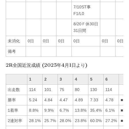
7/10ST事
F1/L0
8/20Ｆ休30日
31日間
未消化
0日
0日
0日
0日
0日
0日
備考
2R全国近況成績 (2025年4月1日より)
1
2
3
4
5
6
出走数
114
101
75
80
130
114
勝率
5.24
4.84
4.47
4.89
7.33
4.78
■51
1着率
8.8%
9.9%
6.7%
13.8%
35.4%
6.1%
■54
2連対率
28.1%
25.7%
28.0%
23.8%
60.0%
27.2%
■51