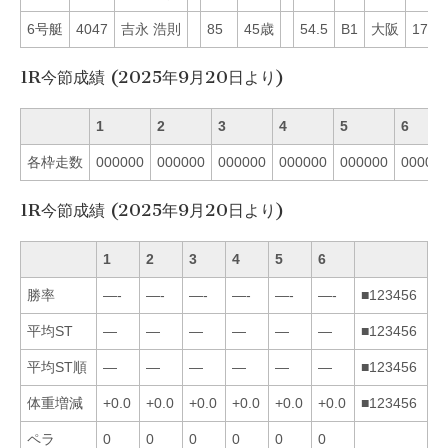
6号艇
4047
吉永 浩則
85
45歳
54.5
B1
大阪
17
1R今節成績 (2025年9月20日より)
1
2
3
4
5
6
各枠走数
000000
000000
000000
000000
000000
00000
1R今節成績 (2025年9月20日より)
1
2
3
4
5
6
勝率
—-
—-
—-
—-
—-
—-
■123456
平均ST
—
—
—
—
—
—
■123456
平均ST順
—
—
—
—
—
—
■123456
体重増減
+0.0
+0.0
+0.0
+0.0
+0.0
+0.0
■123456
ペラ
0
0
0
0
0
0