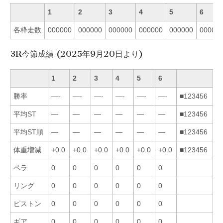
1
2
3
4
5
6
各枠走数
000000
000000
000000
000000
000000
00000
3R今節成績 (2025年9月20日より)
1
2
3
4
5
6
勝率
—-
—-
—-
—-
—-
—-
■123456
平均ST
—
—
—
—
—
—
■123456
平均ST順
—
—
—
—
—
—
■123456
体重増減
+0.0
+0.0
+0.0
+0.0
+0.0
+0.0
■123456
ペラ
0
0
0
0
0
0
リング
0
0
0
0
0
0
ピストン
0
0
0
0
0
0
ギア
0
0
0
0
0
0