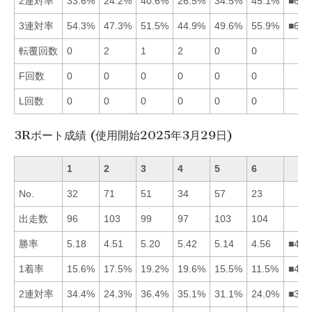
2連対率
33.6%
24.2%
40.6%
26.5%
34.5%
45.1%
■635
3連対率
54.3%
47.3%
51.5%
44.9%
49.6%
55.9%
■613
転覆回数
0
2
1
2
0
0
F回数
0
0
0
0
0
0
L回数
0
0
0
0
0
0
3Rボート成績 (使用開始2025年3月29日)
1
2
3
4
5
6
No.
32
71
51
34
57
23
出走数
96
103
99
97
103
104
勝率
5.18
4.51
5.20
5.42
5.14
4.56
■431
1着率
15.6%
17.5%
19.2%
19.6%
15.5%
11.5%
■432
2連対率
34.4%
24.3%
36.4%
35.1%
31.1%
24.0%
■341