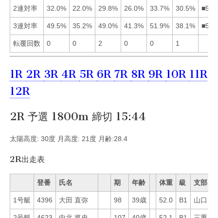
2連対率
32.0%
22.0%
29.8%
26.0%
33.7%
30.5%
■516
3連対率
49.5%
35.2%
49.0%
41.3%
51.9%
38.1%
■513
転覆回数
0
0
2
0
0
1
1R
2R
3R
4R
5R
6R
7R
8R
9R
10R
11R
12R
2R 予選 1800m 締切 15:44
太陽高度: 30度 月高度: 21度 月齢:28.4
2R出走表
登番
氏名
期
年齢
体重
級
支部
1号艇
4396
大田 直弥
98
39歳
52.0
B1
山口
2
2号艇
4623
中北 将史
107
40歳
52.1
B1
三重
3