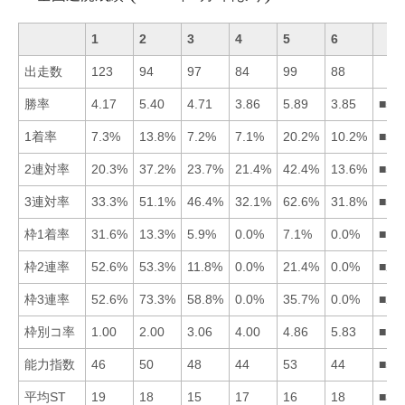
1
2
3
4
5
6
出走数
123
94
97
84
99
88
勝率
4.17
5.40
4.71
3.86
5.89
3.85
■52
1着率
7.3%
13.8%
7.2%
7.1%
20.2%
10.2%
■52
2連対率
20.3%
37.2%
23.7%
21.4%
42.4%
13.6%
■52
3連対率
33.3%
51.1%
46.4%
32.1%
62.6%
31.8%
■52
枠1着率
31.6%
13.3%
5.9%
0.0%
7.1%
0.0%
■12
枠2連率
52.6%
53.3%
11.8%
0.0%
21.4%
0.0%
■21
枠3連率
52.6%
73.3%
58.8%
0.0%
35.7%
0.0%
■23
枠別コ率
1.00
2.00
3.06
4.00
4.86
5.83
■12
能力指数
46
50
48
44
53
44
■52
平均ST
19
18
15
17
16
18
■35