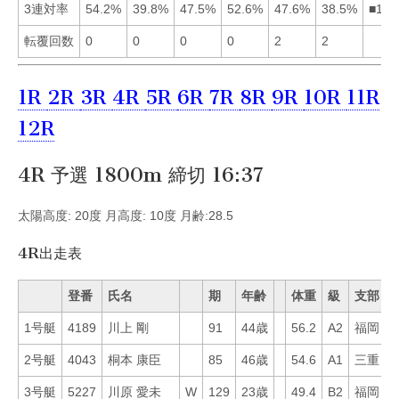
3連対率
54.2%
39.8%
47.5%
52.6%
47.6%
38.5%
■145
転覆回数
0
0
0
0
2
2
1R
2R
3R
4R
5R
6R
7R
8R
9R
10R
11R
12R
4R 予選 1800m 締切 16:37
太陽高度: 20度 月高度: 10度 月齢:28.5
4R出走表
登番
氏名
期
年齢
体重
級
支部
1号艇
4189
川上 剛
91
44歳
56.2
A2
福岡
6
2号艇
4043
桐本 康臣
85
46歳
54.6
A1
三重
6
3号艇
5227
川原 愛未
W
129
23歳
49.4
B2
福岡
4