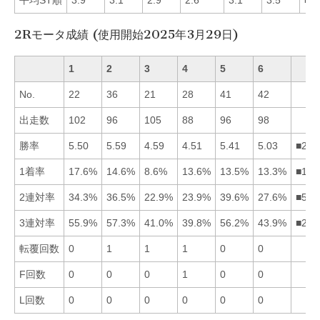
2Rモータ成績 (使用開始2025年3月29日)
1
2
3
4
5
6
No.
22
36
21
28
41
42
出走数
102
96
105
88
96
98
勝率
5.50
5.59
4.59
4.51
5.41
5.03
■215
1着率
17.6%
14.6%
8.6%
13.6%
13.5%
13.3%
■124
2連対率
34.3%
36.5%
22.9%
23.9%
39.6%
27.6%
■521
3連対率
55.9%
57.3%
41.0%
39.8%
56.2%
43.9%
■251
転覆回数
0
1
1
1
0
0
F回数
0
0
0
1
0
0
L回数
0
0
0
0
0
0