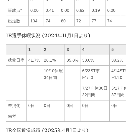
事故点*
0.00
0.41
0.00
0.62
0.19
0.00
出走数
104
74
80
72
77
74
1R選手休暇状況 (2024年11月1日より)
1
2
3
4
5
稼働日率
41.7%
28.1%
35.8%
33.6%
39.2%
10/10休暇
6/23ST事
4/14ST事
34日間
F1/L0
F1/L0
7/27Ｆ休30日
5/17Ｆ休3
32日間
37日間
未消化
0日
0日
0日
0日
0日
備考
1R全国近況成績 (2025年4月1日より)