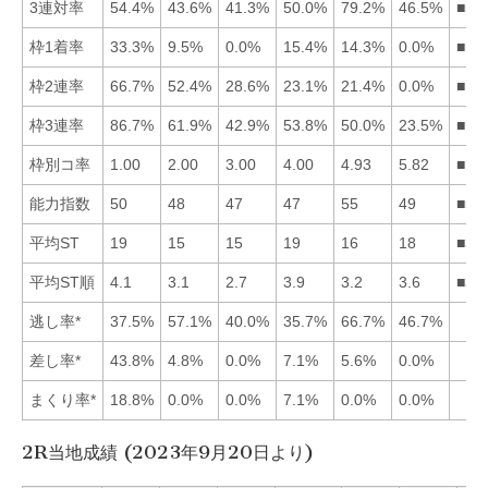
3連対率
54.4%
43.6%
41.3%
50.0%
79.2%
46.5%
■51
枠1着率
33.3%
9.5%
0.0%
15.4%
14.3%
0.0%
■14
枠2連率
66.7%
52.4%
28.6%
23.1%
21.4%
0.0%
■12
枠3連率
86.7%
61.9%
42.9%
53.8%
50.0%
23.5%
■12
枠別コ率
1.00
2.00
3.00
4.00
4.93
5.82
■12
能力指数
50
48
47
47
55
49
■51
平均ST
19
15
15
19
16
18
■32
平均ST順
4.1
3.1
2.7
3.9
3.2
3.6
■32
逃し率*
37.5%
57.1%
40.0%
35.7%
66.7%
46.7%
差し率*
43.8%
4.8%
0.0%
7.1%
5.6%
0.0%
まくり率*
18.8%
0.0%
0.0%
7.1%
0.0%
0.0%
2R当地成績 (2023年9月20日より)