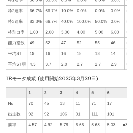
枠2連率
66.7%
66.7%
10.0%
0.0%
0.0%
0.0%
■1
枠3連率
83.3%
66.7%
40.0%
100.0%
50.0%
0.0%
■4
枠別コ率
1.00
2.00
3.00
4.00
5.00
6.00
■1
能力指数
49
52
47
52
55
46
■5
平均ST
19
16
16
18
13
14
■5
平均ST順
4.3
3.7
2.8
2.7
2.7
2.9
■5
1Rモータ成績 (使用開始2025年3月29日)
1
2
3
4
5
6
No.
70
45
13
11
71
17
出走数
92
92
106
91
111
101
勝率
4.57
4.92
5.79
5.65
5.68
5.03
■354