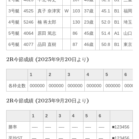
3号艇
4525
真子 奈津実
W
103
37歳
45.1
B1
福岡
2
4号艇
5246
楠 将太郎
130
23歳
52.0
B1
埼玉
2
5号艇
4064
原田 篤志
86
45歳
51.4
A1
山口
4
6号艇
4077
品田 直樹
87
46歳
50.8
B1
東京
4
2R今節成績 (2025年9月20日より)
1
2
3
4
5
6
各枠走数
000000
000000
000000
000000
000000
00000
2R今節成績 (2025年9月20日より)
1
2
3
4
5
6
勝率
—-
—-
—-
—-
—-
—-
■123456
平均ST
—
—
—
—
—
—
■123456