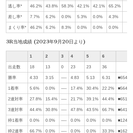
逃し率*
46.2%
43.8%
58.3%
42.1%
42.1%
65.2%
差し率*
7.7%
6.2%
0.0%
5.3%
0.0%
4.3%
まくり率*
46.2%
6.2%
8.3%
0.0%
0.0%
0.0%
3R当地成績 (2023年9月20日より)
1
2
3
4
5
6
出走数
18
13
0
23
23
36
勝率
4.33
3.15
—-
4.83
5.13
6.31
■65412
1着率
5.6%
0.0%
—-
17.4%
30.4%
22.2%
■56412
2連対率
27.8%
15.4%
—-
21.7%
39.1%
44.4%
■65142
3連対率
44.4%
30.8%
—-
47.8%
43.5%
66.7%
■64152
枠1着率
0.0%
0.0%
—-
0.0%
0.0%
0.0%
■12456
枠2連率
66.7%
0.0%
—-
0.0%
0.0%
33.3%
■16245