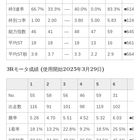
枠3連率
66.7%
33.3%
—-
40.0%
0.0%
83.3%
■61425
枠別コ率
1.00
2.00
—-
3.80
5.00
5.83
■12456
能力指数
46
41
—
48
47
59
■64512
平均ST
18
18
—
18
13
16
■56124
平均ST順
3.8
3.7
—
3.3
2.2
2.9
■56421
3Rモータ成績 (使用開始2025年3月29日)
1
2
3
4
5
6
No.
55
58
56
46
59
31
出走数
116
91
101
98
119
102
勝率
5.28
4.70
5.51
4.52
5.32
6.03
■635
1着率
18.1%
13.2%
22.8%
9.2%
18.5%
25.5%
■635