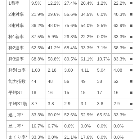
1着率
9.5%
12.2%
27.4%
20.4%
1.2%
22.2%
■36
2連対率
21.9%
29.6%
55.6%
34.5%
6.0%
40.3%
■36
3連対率
36.2%
48.0%
75.6%
54.0%
9.5%
63.9%
■36
枠1着率
37.5%
5.9%
26.3%
22.2%
0.0%
33.3%
■16
枠2連率
62.5%
41.2%
68.4%
33.3%
7.1%
58.3%
■31
枠3連率
68.8%
58.8%
89.5%
61.1%
10.7%
83.3%
■36
枠別コ率
1.00
2.18
3.00
4.11
5.04
4.08
■12
能力指数
44
48
56
49
38
52
■36
平均ST
18
16
15
15
17
16
■34
平均ST順
3.7
3.8
2.9
3.1
3.6
2.9
■63
逃し率*
33.3%
60.0%
52.6%
52.9%
65.5%
33.3%
差し率*
16.7%
6.7%
0.0%
0.0%
0.0%
0.0%
まくり率*
33.3%
0.0%
21.1%
17.6%
0.0%
0.0%