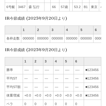
6号艇
3467
森 弘行
66
57歳
53.2
B1
東京
45
1R今節成績 (2025年9月20日より)
1
2
3
4
5
6
各枠走数
000000
000000
000000
000000
000000
00000
1R今節成績 (2025年9月20日より)
1
2
3
4
5
6
勝率
—-
—-
—-
—-
—-
—-
■123456
平均ST
—
—
—
—
—
—
■123456
平均ST順
—
—
—
—
—
—
■123456
体重増減
+0.0
+0.0
+0.0
+0.0
+0.0
+0.0
■123456
ペラ
0
0
0
0
0
0