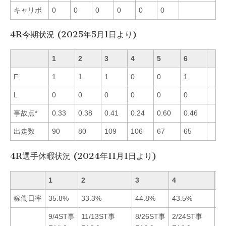
キャリボ
0
0
0
0
0
0
4R今期状況 (2025年5月1日より)
1
2
3
4
5
6
F
1
1
1
0
0
1
L
0
0
0
0
0
0
事故点*
0.33
0.38
0.41
0.24
0.60
0.46
出走数
90
80
109
106
67
65
4R選手休暇状況 (2024年11月1日より)
1
2
3
4
5
稼働日率
35.8%
33.3%
44.8%
43.5%
29
9/4ST事
11/13ST事
8/26ST事
2/24ST事