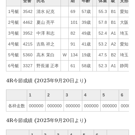
登番
氏名
期
年齢
体重
級
支部
1号艇
3542
清水 紀克
69
57歳
55.3
B1
愛知
3
2号艇
4462
夏山 亮平
101
39歳
57.8
B1
大阪
2
3号艇
3952
中澤 和志
82
49歳
52.4
A1
埼玉
1
4号艇
4215
吉島 祥之
91
41歳
53.2
A2
愛知
4
5号艇
5360
高木 茉白
W
134
19歳
47.5
B2
埼玉
7
6号艇
3327
野長瀬 正孝
61
58歳
52.3
A1
静岡
1
4R今節成績 (2025年9月20日より)
1
2
3
4
5
6
各枠走数
000000
000000
000000
000000
000000
00000
4R今節成績 (2025年9月20日より)
1
2
3
4
5
6