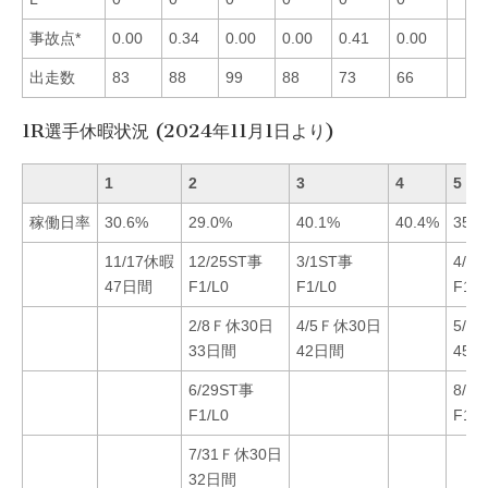
事故点*
0.00
0.34
0.00
0.00
0.41
0.00
出走数
83
88
99
88
73
66
1R選手休暇状況 (2024年11月1日より)
1
2
3
4
5
稼働日率
30.6%
29.0%
40.1%
40.4%
35.8
11/17休暇
12/25ST事
3/1ST事
4/7
47日間
F1/L0
F1/L0
F1/L
2/8Ｆ休30日
4/5Ｆ休30日
5/9
33日間
42日間
45
6/29ST事
8/9
F1/L0
F1/L
7/31Ｆ休30日
32日間