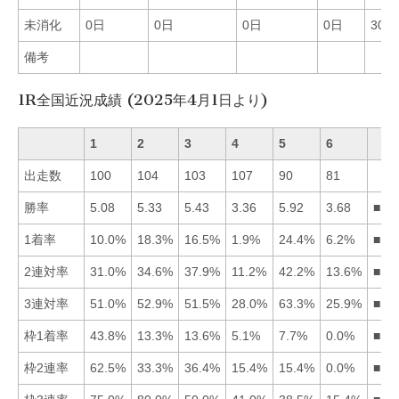
未消化
0日
0日
0日
0日
30日
備考
1R全国近況成績 (2025年4月1日より)
1
2
3
4
5
6
出走数
100
104
103
107
90
81
勝率
5.08
5.33
5.43
3.36
5.92
3.68
■53
1着率
10.0%
18.3%
16.5%
1.9%
24.4%
6.2%
■52
2連対率
31.0%
34.6%
37.9%
11.2%
42.2%
13.6%
■53
3連対率
51.0%
52.9%
51.5%
28.0%
63.3%
25.9%
■52
枠1着率
43.8%
13.3%
13.6%
5.1%
7.7%
0.0%
■13
枠2連率
62.5%
33.3%
36.4%
15.4%
15.4%
0.0%
■13