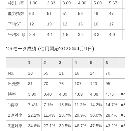
枠別コ率
1.00
2.33
3.00
4.00
5.00
5.67
■1
能力指数
53
51
51
53
48
47
■1
平均ST
12
19
12
16
16
17
■1
平均ST順
2.4
4.1
1.5
3.4
3.3
4.0
■3
2Rモータ成績 (使用開始2025年4月9日)
1
2
3
4
5
6
No.
28
65
21
16
24
70
出走数
81
70
76
107
120
95
勝率
3.99
3.40
4.39
4.89
4.88
4.75
■456
1着率
7.4%
7.1%
15.8%
11.2%
14.2%
14.7%
■365
2連対率
22.2%
11.4%
23.7%
29.9%
30.0%
28.4%
■546
3連対率
34.6%
27.1%
39.5%
46.7%
47.5%
43.2%
■546