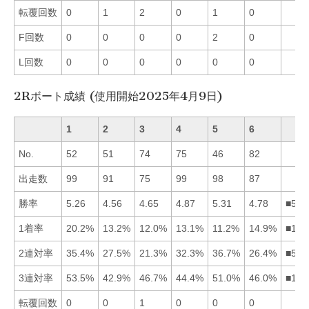
転覆回数
0
1
2
0
1
0
F回数
0
0
0
0
2
0
L回数
0
0
0
0
0
0
2Rボート成績 (使用開始2025年4月9日)
1
2
3
4
5
6
No.
52
51
74
75
46
82
出走数
99
91
75
99
98
87
勝率
5.26
4.56
4.65
4.87
5.31
4.78
■514
1着率
20.2%
13.2%
12.0%
13.1%
11.2%
14.9%
■162
2連対率
35.4%
27.5%
21.3%
32.3%
36.7%
26.4%
■514
3連対率
53.5%
42.9%
46.7%
44.4%
51.0%
46.0%
■153
転覆回数
0
0
1
0
0
0