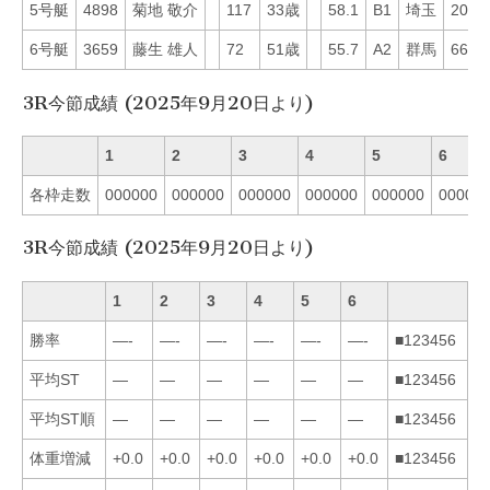
5号艇
4898
菊地 敬介
117
33歳
58.1
B1
埼玉
20
6号艇
3659
藤生 雄人
72
51歳
55.7
A2
群馬
66
3R今節成績 (2025年9月20日より)
1
2
3
4
5
6
各枠走数
000000
000000
000000
000000
000000
00000
3R今節成績 (2025年9月20日より)
1
2
3
4
5
6
勝率
—-
—-
—-
—-
—-
—-
■123456
平均ST
—
—
—
—
—
—
■123456
平均ST順
—
—
—
—
—
—
■123456
体重増減
+0.0
+0.0
+0.0
+0.0
+0.0
+0.0
■123456