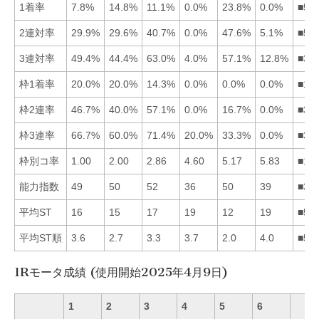
1着率
7.8%
14.8%
11.1%
0.0%
23.8%
0.0%
■52
2連対率
29.9%
29.6%
40.7%
0.0%
47.6%
5.1%
■53
3連対率
49.4%
44.4%
63.0%
4.0%
57.1%
12.8%
■35
枠1着率
20.0%
20.0%
14.3%
0.0%
0.0%
0.0%
■12
枠2連率
46.7%
40.0%
57.1%
0.0%
16.7%
0.0%
■31
枠3連率
66.7%
60.0%
71.4%
20.0%
33.3%
0.0%
■31
枠別コ率
1.00
2.00
2.86
4.60
5.17
5.83
■12
能力指数
49
50
52
36
50
39
■35
平均ST
16
15
17
19
12
19
■52
平均ST順
3.6
2.7
3.3
3.7
2.0
4.0
■52
1Rモータ成績 (使用開始2025年4月9日)
1
2
3
4
5
6