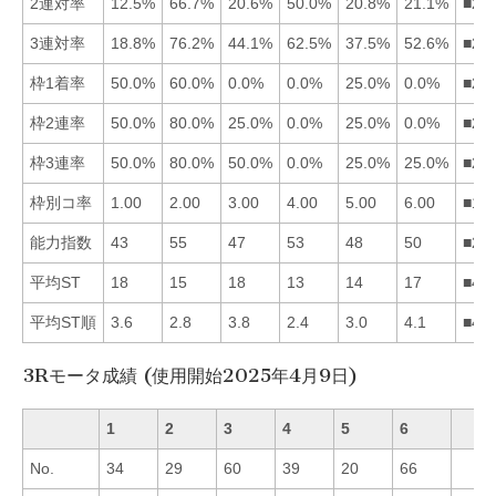
2連対率
12.5%
66.7%
20.6%
50.0%
20.8%
21.1%
■24
3連対率
18.8%
76.2%
44.1%
62.5%
37.5%
52.6%
■24
枠1着率
50.0%
60.0%
0.0%
0.0%
25.0%
0.0%
■21
枠2連率
50.0%
80.0%
25.0%
0.0%
25.0%
0.0%
■21
枠3連率
50.0%
80.0%
50.0%
0.0%
25.0%
25.0%
■21
枠別コ率
1.00
2.00
3.00
4.00
5.00
6.00
■12
能力指数
43
55
47
53
48
50
■24
平均ST
18
15
18
13
14
17
■45
平均ST順
3.6
2.8
3.8
2.4
3.0
4.1
■42
3Rモータ成績 (使用開始2025年4月9日)
1
2
3
4
5
6
No.
34
29
60
39
20
66