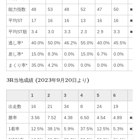
能力指数
48
53
48
52
47
50
■24
平均ST
17
16
16
13
16
16
■45
平均ST順
3.4
3.0
3.3
2.3
2.9
3.3
■45
逃し率*
40.0%
50.0%
46.2%
55.0%
40.0%
45.5%
差し率*
15.0%
8.3%
0.0%
15.0%
6.7%
0.0%
まくり率*
35.0%
4.2%
0.0%
0.0%
0.0%
0.0%
3R当地成績 (2023年9月20日より)
1
2
3
4
5
6
出走数
16
21
34
8
24
19
勝率
3.56
7.52
4.38
6.50
4.54
4.89
■24
1着率
12.5%
38.1%
5.9%
37.5%
12.5%
5.3%
■24