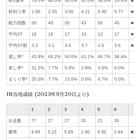
枠3連率
75.0%
80.0%
50.0%
41.0%
38.5%
15.4%
■21
枠別コ率
1.00
2.20
3.00
4.21
5.00
5.77
■12
能力指数
50
49
50
43
56
45
■53
平均ST
15
15
17
19
12
17
■52
平均ST順
3.3
3.1
3.6
3.7
2.5
3.6
■52
逃し率*
43.8%
69.2%
50.0%
61.1%
66.7%
36.4%
差し率*
31.2%
7.7%
0.0%
2.8%
0.0%
0.0%
まくり率*
25.0%
7.7%
15.0%
0.0%
6.7%
0.0%
1R当地成績 (2023年9月20日より)
1
2
3
4
5
6
出走数
77
27
27
25
21
39
勝率
4.99
5.22
5.89
1.80
5.95
2.44
■53