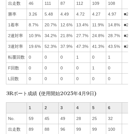
出走数
46
111
87
112
109
108
勝率
3.26
5.48
4.49
4.72
4.27
4.97
■264
1着率
8.7%
20.7%
12.6%
13.4%
11.9%
14.8%
■264
2連対率
10.9%
34.2%
21.8%
27.7%
24.8%
28.7%
■264
3連対率
19.6%
52.3%
37.9%
47.3%
41.3%
43.5%
■246
転覆回数
0
0
0
1
0
1
F回数
0
0
0
0
1
0
L回数
0
0
0
0
0
0
3Rボート成績 (使用開始2025年4月9日)
1
2
3
4
5
6
No.
59
45
49
28
25
32
出走数
89
88
96
99
99
100