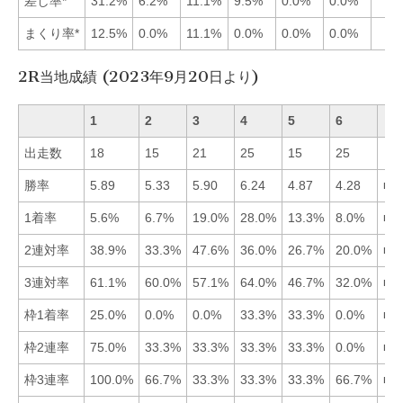
差し率*
31.2%
6.2%
11.1%
9.5%
0.0%
0.0%
まくり率*
12.5%
0.0%
11.1%
0.0%
0.0%
0.0%
2R当地成績 (2023年9月20日より)
1
2
3
4
5
6
出走数
18
15
21
25
15
25
勝率
5.89
5.33
5.90
6.24
4.87
4.28
■4
1着率
5.6%
6.7%
19.0%
28.0%
13.3%
8.0%
■4
2連対率
38.9%
33.3%
47.6%
36.0%
26.7%
20.0%
■3
3連対率
61.1%
60.0%
57.1%
64.0%
46.7%
32.0%
■4
枠1着率
25.0%
0.0%
0.0%
33.3%
33.3%
0.0%
■4
枠2連率
75.0%
33.3%
33.3%
33.3%
33.3%
0.0%
■1
枠3連率
100.0%
66.7%
33.3%
33.3%
33.3%
66.7%
■1