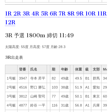
1R
2R
3R
4R
5R
6R
7R
8R
9R
10R
11R
12R
3R 予選 1800m 締切 11:49
太陽高度: 55度 月高度: 57度 月齢:28.3
3R出走表
登番
氏名
期
年齢
体重
級
支部
Mo
1号艇
3947
寺本 昇平
82
49歳
49.5
B1
群馬
34
2号艇
4516
野口 勝弘
103
38歳
51.9
A1
愛知
29
3号艇
3812
山崎 聖司
77
49歳
50.1
B1
東京
60
4号艇
4877
鈴谷 一平
116
31歳
56.8
A1
兵庫
39