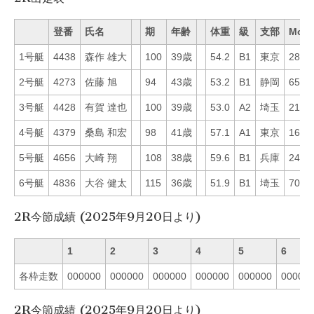
登番
氏名
期
年齢
体重
級
支部
Mo
1号艇
4438
森作 雄大
100
39歳
54.2
B1
東京
28
2号艇
4273
佐藤 旭
94
43歳
53.2
B1
静岡
65
3号艇
4428
有賀 達也
100
39歳
53.0
A2
埼玉
21
4号艇
4379
桑島 和宏
98
41歳
57.1
A1
東京
16
5号艇
4656
大崎 翔
108
38歳
59.6
B1
兵庫
24
6号艇
4836
大谷 健太
115
36歳
51.9
B1
埼玉
70
2R今節成績 (2025年9月20日より)
1
2
3
4
5
6
各枠走数
000000
000000
000000
000000
000000
00000
2R今節成績 (2025年9月20日より)