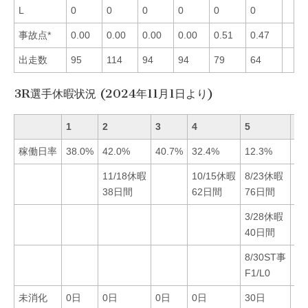
L
0
0
0
0
0
0
事故点*
0.00
0.00
0.00
0.00
0.51
0.47
出走数
95
114
94
94
79
64
3R選手休暇状況 (2024年11月1日より)
1
2
3
4
5
6
稼働日率
38.0%
42.0%
40.7%
32.4%
12.3%
31
11/18休暇
10/15休暇
8/23休暇
7/
38日間
62日間
76日間
F1
3/28休暇
8
40日間
3
8/30ST事
F1/L0
未消化
0日
0日
0日
0日
30日
0