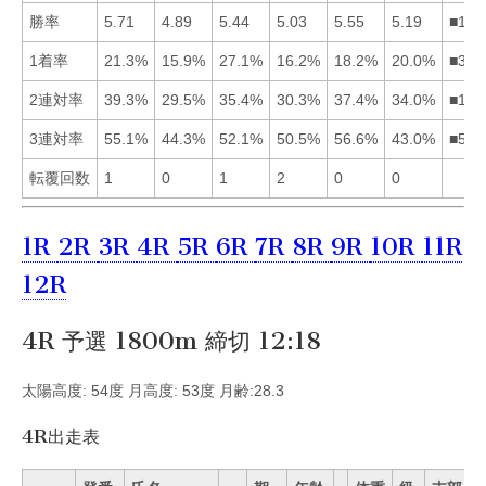
勝率
5.71
4.89
5.44
5.03
5.55
5.19
■153
1着率
21.3%
15.9%
27.1%
16.2%
18.2%
20.0%
■316
2連対率
39.3%
29.5%
35.4%
30.3%
37.4%
34.0%
■153
3連対率
55.1%
44.3%
52.1%
50.5%
56.6%
43.0%
■513
転覆回数
1
0
1
2
0
0
1R
2R
3R
4R
5R
6R
7R
8R
9R
10R
11R
12R
4R 予選 1800m 締切 12:18
太陽高度: 54度 月高度: 53度 月齢:28.3
4R出走表