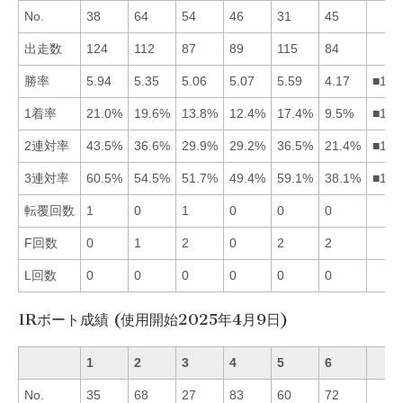
No.
38
64
54
46
31
45
出走数
124
112
87
89
115
84
勝率
5.94
5.35
5.06
5.07
5.59
4.17
■152
1着率
21.0%
19.6%
13.8%
12.4%
17.4%
9.5%
■125
2連対率
43.5%
36.6%
29.9%
29.2%
36.5%
21.4%
■125
3連対率
60.5%
54.5%
51.7%
49.4%
59.1%
38.1%
■152
転覆回数
1
0
1
0
0
0
F回数
0
1
2
0
2
2
L回数
0
0
0
0
0
0
1Rボート成績 (使用開始2025年4月9日)
1
2
3
4
5
6
No.
35
68
27
83
60
72