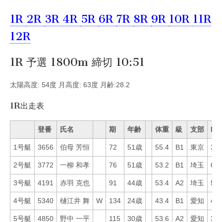
1R
2R
3R
4R
5R
6R
7R
8R
9R
10R
11R
12R
1R 予選 1800m 締切 10:51
太陽高度: 54度 月高度: 63度 月齢:28.2
1R出走表
登番
氏名
期
年齢
体重
級
支部
Mo
1号艇
3656
伯母 芳恒
72
51歳
55.4
B1
東京
38
2号艇
3772
一柳 和孝
76
51歳
53.2
B1
埼玉
64
3号艇
4191
赤羽 克也
91
44歳
53.4
A2
埼玉
54
4号艇
5340
樋江井 舞
W
134
24歳
43.4
B1
愛知
46
5号艇
4850
野中 一平
115
30歳
53.6
A2
愛知
31