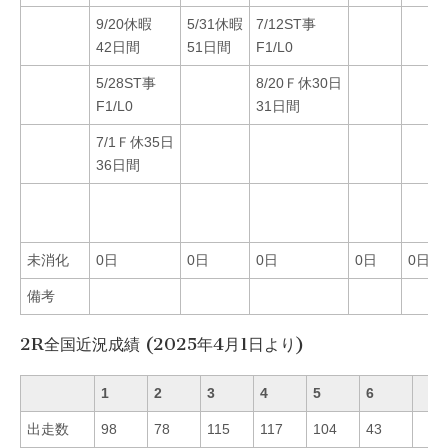
9/20休暇
5/31休暇
7/12ST事
42日間
51日間
F1/L0
5/28ST事
8/20Ｆ休30日
F1/L0
31日間
7/1Ｆ休35日
36日間
未消化
0日
0日
0日
0日
0日
備考
2R全国近況成績 (2025年4月1日より)
1
2
3
4
5
6
出走数
98
78
115
117
104
43