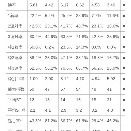
勝率
5.81
4.42
6.17
6.62
4.58
3.40
■43
1着率
22.4%
6.4%
25.2%
23.9%
7.7%
11.6%
■34
2連対率
42.9%
23.1%
41.7%
48.7%
23.1%
18.6%
■41
3連対率
60.2%
44.9%
63.5%
71.8%
42.3%
25.6%
■43
枠1着率
50.0%
6.2%
23.5%
14.3%
0.0%
0.0%
■13
枠2連率
56.2%
25.0%
47.1%
38.1%
18.8%
16.7%
■13
枠3連率
62.5%
56.2%
70.6%
66.7%
56.2%
25.0%
■34
枠別コ率
1.00
2.00
3.12
4.10
4.94
5.92
■12
能力指数
50
47
57
54
48
41
■34
平均ST
12
18
14
16
15
21
■13
平均ST順
2.1
4.1
2.9
3.2
3.2
4.8
■13
逃し率*
43.8%
81.2%
66.7%
61.9%
29.4%
46.2%