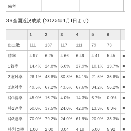
備考
3R全国近況成績 (2025年4月1日より)
1
2
3
4
5
6
出走数
111
137
117
111
79
73
勝率
4.97
6.25
4.66
6.49
4.41
5.45
■42
1着率
14.4%
24.8%
6.0%
27.9%
10.1%
13.7%
■42
2連対率
26.1%
43.8%
30.8%
54.1%
21.5%
35.6%
■42
3連対率
49.5%
67.2%
43.6%
67.6%
34.2%
56.2%
■42
枠1着率
45.0%
16.7%
4.0%
14.3%
6.7%
0.0%
■12
枠2連率
50.0%
37.5%
24.0%
42.9%
13.3%
8.3%
■14
枠3連率
70.0%
79.2%
24.0%
61.9%
20.0%
33.3%
■21
枠別コ率
1.00
2.00
3.04
4.19
5.00
5.92
■12