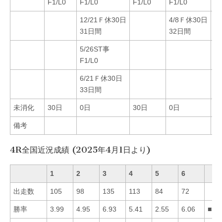
F1/L0
F1/L0
F1/L0
F1/L0
12/21Ｆ休30日
4/8Ｆ休30日
31日間
32日間
5/26ST事
F1/L0
6/21Ｆ休30日
33日間
未消化
30日
0日
30日
0日
0
備考
4R全国近況成績 (2025年4月1日より)
1
2
3
4
5
6
出走数
105
98
135
113
84
72
勝率
3.99
4.95
6.93
5.41
2.55
6.06
■36