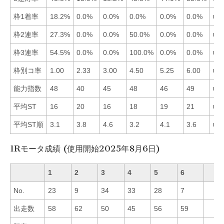
枠1着率
18.2%
0.0%
0.0%
0.0%
0.0%
0.0%
■1
枠2連率
27.3%
0.0%
0.0%
50.0%
0.0%
0.0%
■4
枠3連率
54.5%
0.0%
0.0%
100.0%
0.0%
0.0%
■4
枠別コ率
1.00
2.33
3.00
4.50
5.25
6.00
■1
能力指数
48
40
45
48
46
49
■6
平均ST
16
20
16
18
19
21
■3
平均ST順
3.1
3.8
4.6
3.2
4.1
3.6
■1
1Rモータ成績 (使用開始2025年8月6日)
1
2
3
4
5
6
No.
23
9
34
33
28
7
出走数
58
62
50
45
56
59