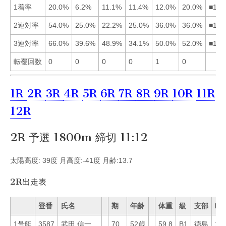
1着率
20.0%
6.2%
11.1%
11.4%
12.0%
20.0%
■165
2連対率
54.0%
25.0%
22.2%
25.0%
36.0%
36.0%
■156
3連対率
66.0%
39.6%
48.9%
34.1%
50.0%
52.0%
■165
転覆回数
0
0
0
0
1
0
1R
2R
3R
4R
5R
6R
7R
8R
9R
10R
11R
12R
2R 予選 1800m 締切 11:12
太陽高度: 39度 月高度:-41度 月齢:13.7
2R出走表
登番
氏名
期
年齢
体重
級
支部
Mo
1号艇
3587
武田 信一
70
52歳
59.8
B1
徳島
16