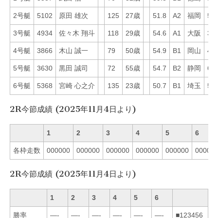
2号艇
5102
原田 雄次
125
27歳
51.8
A2
福岡
58
3号艇
4934
佐々木 翔斗
118
29歳
54.6
A1
大阪
31
4号艇
3866
木山 誠一
79
50歳
54.9
B1
岡山
4
5号艇
3630
黒田 誠司
72
55歳
54.7
B2
静岡
60
6号艇
5368
宮崎 心之介
135
23歳
50.7
B1
埼玉
59
2R今節成績 (2025年11月4日より)
1
2
3
4
5
6
各枠走数
000000
000000
000000
000000
000000
00000
2R今節成績 (2025年11月4日より)
1
2
3
4
5
6
勝率
—-
—-
—-
—-
—-
—-
■123456