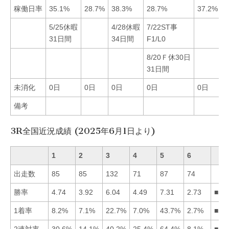
稼働日率
35.1%
28.7%
38.3%
28.7%
37.2%
2
5/25休暇
4/28休暇
7/22ST事
1
31日間
34日間
F1/L0
F
8/20Ｆ休30日
31日間
未消化
0日
0日
0日
0日
0日
備考
3R全国近況成績 (2025年6月1日より)
1
2
3
4
5
6
出走数
85
85
132
71
87
74
勝率
4.74
3.92
6.04
4.49
7.31
2.73
■53
1着率
8.2%
7.1%
22.7%
7.0%
43.7%
2.7%
■53
2連対率
30.6%
14.1%
40.2%
25.4%
64.4%
8.1%
■53