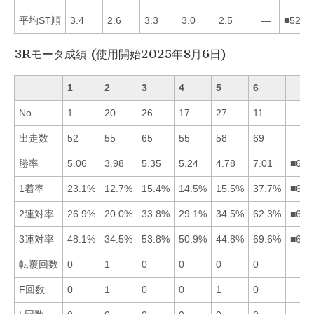
平均ST順
3.4
2.6
3.3
3.0
2.5
—
■5243
3Rモータ成績 (使用開始2025年8月6日)
1
2
3
4
5
6
No.
1
20
26
17
27
11
出走数
52
55
65
55
58
69
勝率
5.06
3.98
5.35
5.24
4.78
7.01
■634
1着率
23.1%
12.7%
15.4%
14.5%
15.5%
37.7%
■615
2連対率
26.9%
20.0%
33.8%
29.1%
34.5%
62.3%
■653
3連対率
48.1%
34.5%
53.8%
50.9%
44.8%
69.6%
■634
転覆回数
0
1
0
0
0
0
F回数
0
1
0
0
1
0