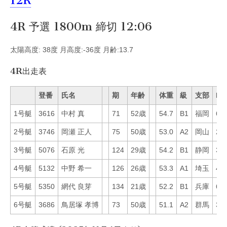
12R
4R 予選 1800m 締切 12:06
太陽高度: 38度 月高度:-36度 月齢:13.7
4R出走表
登番
氏名
期
年齢
体重
級
支部
Mo
1号艇
3616
中村 真
71
52歳
54.7
B1
福岡
61
2号艇
3746
岡瀬 正人
75
50歳
53.0
A2
岡山
21
3号艇
5076
石原 光
124
29歳
54.2
B1
静岡
38
4号艇
5132
中野 希一
126
26歳
53.3
A1
埼玉
42
5号艇
5350
網代 良芽
134
21歳
52.2
B1
兵庫
65
6号艇
3686
鳥居塚 孝博
73
50歳
51.1
A2
群馬
32