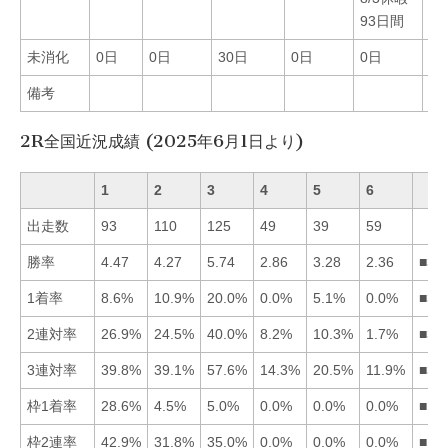
93日間
3
未消化
0日
0日
30日
0日
0日
0
備考
2R全国近況成績 (2025年6月1日より)
1
2
3
4
5
6
出走数
93
110
125
49
39
59
勝率
4.47
4.27
5.74
2.86
3.28
2.36
■31
1着率
8.6%
10.9%
20.0%
0.0%
5.1%
0.0%
■32
2連対率
26.9%
24.5%
40.0%
8.2%
10.3%
1.7%
■31
3連対率
39.8%
39.1%
57.6%
14.3%
20.5%
11.9%
■31
枠1着率
28.6%
4.5%
5.0%
0.0%
0.0%
0.0%
■13
枠2連率
42.9%
31.8%
35.0%
0.0%
0.0%
0.0%
■13