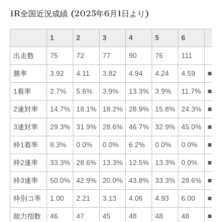
1R全国近況成績 (2025年6月1日より)
1
2
3
4
5
6
出走数
75
72
77
90
76
111
勝率
3.92
4.11
3.82
4.94
4.24
4.59
■46
1着率
2.7%
5.6%
3.9%
13.3%
3.9%
11.7%
■46
2連対率
14.7%
18.1%
18.2%
28.9%
15.8%
24.3%
■46
3連対率
29.3%
31.9%
28.6%
46.7%
32.9%
45.0%
■46
枠1着率
8.3%
0.0%
0.0%
6.2%
0.0%
0.0%
■14
枠2連率
33.3%
28.6%
13.3%
12.5%
13.3%
0.0%
■12
枠3連率
50.0%
42.9%
20.0%
43.8%
33.3%
28.6%
■14
枠別コ率
1.00
2.21
3.13
4.06
4.93
6.00
■12
能力指数
46
47
45
48
48
48
■45