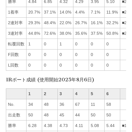
勝率
4.84
6.85
4.32
4.29
3.95
5.10
■261
1着率
20.7%
37.1%
14.0%
4.4%
7.1%
11.9%
■213
2連対率
29.3%
48.4%
22.0%
26.7%
16.1%
32.2%
■261
3連対率
44.8%
72.6%
38.0%
35.6%
37.5%
50.8%
■261
転覆回数
1
0
1
0
0
0
F回数
0
0
0
0
0
0
L回数
0
0
0
0
0
0
1Rボート成績 (使用開始2025年8月6日)
1
2
3
4
5
6
No.
34
48
36
67
11
58
出走数
50
48
45
44
50
50
勝率
6.28
4.38
4.73
4.11
5.08
5.44
■165