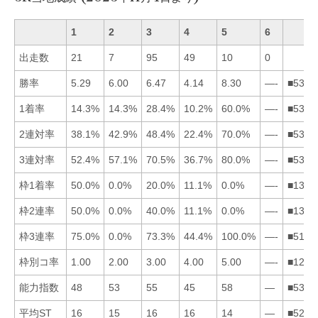
1
2
3
4
5
6
出走数
21
7
95
49
10
0
勝率
5.29
6.00
6.47
4.14
8.30
—-
■5321
1着率
14.3%
14.3%
28.4%
10.2%
60.0%
—-
■5312
2連対率
38.1%
42.9%
48.4%
22.4%
70.0%
—-
■5321
3連対率
52.4%
57.1%
70.5%
36.7%
80.0%
—-
■5321
枠1着率
50.0%
0.0%
20.0%
11.1%
0.0%
—-
■1342
枠2連率
50.0%
0.0%
40.0%
11.1%
0.0%
—-
■1342
枠3連率
75.0%
0.0%
73.3%
44.4%
100.0%
—-
■5134
枠別コ率
1.00
2.00
3.00
4.00
5.00
—-
■1234
能力指数
48
53
55
45
58
—
■5321
平均ST
16
15
16
16
14
—
■5234