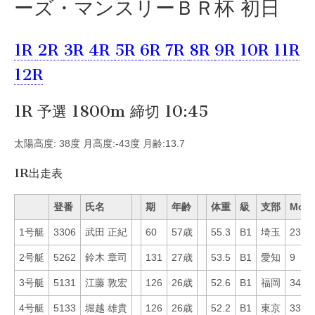
ーズ・マンスリーＢＲ杯 初日
1R
2R
3R
4R
5R
6R
7R
8R
9R
10R
11R
12R
1R 予選 1800m 締切 10:45
太陽高度: 38度 月高度:-43度 月齢:13.7
1R出走表
登番
氏名
期
年齢
体重
級
支部
Mo
1号艇
3306
武田 正紀
60
57歳
55.3
B1
埼玉
23
2号艇
5262
鈴木 章司
131
27歳
53.5
B1
愛知
9
3号艇
5131
江藤 敦宏
126
26歳
52.6
B1
福岡
34
4号艇
5133
堀越 雄貴
126
26歳
52.2
B1
東京
33