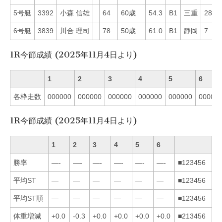
5号艇
3392
小森 信雄
64
60歳
54.3
B1
三重
28
6号艇
3839
川合 理司
78
50歳
61.0
B1
静岡
7
1R今節成績 (2025年11月4日より)
1
2
3
4
5
6
各枠走数
000000
000000
000000
000000
000000
00000
1R今節成績 (2025年11月4日より)
1
2
3
4
5
6
勝率
—-
—-
—-
—-
—-
—-
■123456
平均ST
—
—
—
—
—
—
■123456
平均ST順
—
—
—
—
—
—
■123456
体重増減
+0.0
-0.3
+0.0
+0.0
+0.0
+0.0
■213456