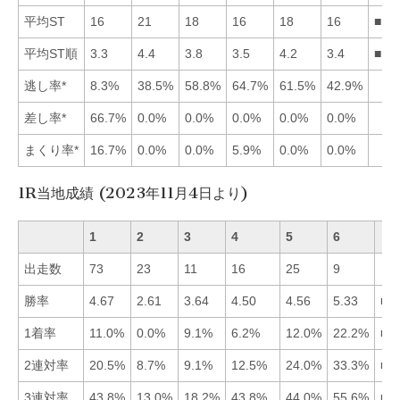
平均ST
16
21
18
16
18
16
■14
平均ST順
3.3
4.4
3.8
3.5
4.2
3.4
■16
逃し率*
8.3%
38.5%
58.8%
64.7%
61.5%
42.9%
差し率*
66.7%
0.0%
0.0%
0.0%
0.0%
0.0%
まくり率*
16.7%
0.0%
0.0%
5.9%
0.0%
0.0%
1R当地成績 (2023年11月4日より)
1
2
3
4
5
6
出走数
73
23
11
16
25
9
勝率
4.67
2.61
3.64
4.50
4.56
5.33
■6
1着率
11.0%
0.0%
9.1%
6.2%
12.0%
22.2%
■6
2連対率
20.5%
8.7%
9.1%
12.5%
24.0%
33.3%
■6
3連対率
43.8%
13.0%
18.2%
43.8%
44.0%
55.6%
■6