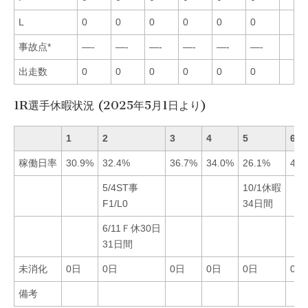
L
0
0
0
0
0
0
事故点*
—-
—-
—-
—-
—-
—-
出走数
0
0
0
0
0
0
1R選手休暇状況 (2025年5月1日より)
1
2
3
4
5
6
稼働日率
30.9%
32.4%
36.7%
34.0%
26.1%
43.
5/4ST事
10/1休暇
F1/L0
34日間
6/11Ｆ休30日
31日間
未消化
0日
0日
0日
0日
0日
0日
備考