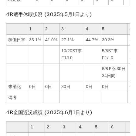
4R選手休暇状況 (2025年5月1日より)
1
2
3
4
5
6
稼働日率
35.1%
41.0%
27.1%
44.7%
30.3%
36
10/20ST事
5/5ST事
5/
F1/L0
F1/L0
3
6/8Ｆ休30日
34日間
未消化
0日
0日
30日
0日
0日
0
備考
4R全国近況成績 (2025年6月1日より)
1
2
3
4
5
6