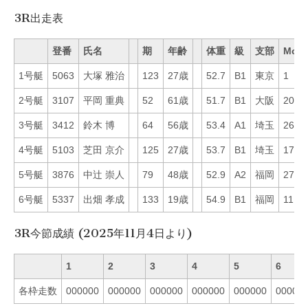
3R出走表
登番
氏名
期
年齢
体重
級
支部
Mo
1号艇
5063
大塚 雅治
123
27歳
52.7
B1
東京
1
2号艇
3107
平岡 重典
52
61歳
51.7
B1
大阪
20
3号艇
3412
鈴木 博
64
56歳
53.4
A1
埼玉
26
4号艇
5103
芝田 京介
125
27歳
53.7
B1
埼玉
17
5号艇
3876
中辻 崇人
79
48歳
52.9
A2
福岡
27
6号艇
5337
出畑 孝成
133
19歳
54.9
B1
福岡
11
3R今節成績 (2025年11月4日より)
1
2
3
4
5
6
各枠走数
000000
000000
000000
000000
000000
00000