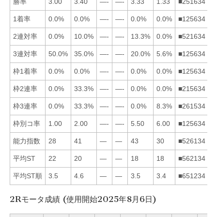
勝率
3.00
3.40
—-
—-
3.33
1.33
■251634
1着率
0.0%
0.0%
—-
—-
0.0%
0.0%
■125634
2連対率
0.0%
10.0%
—-
—-
13.3%
0.0%
■521634
3連対率
50.0%
35.0%
—-
—-
20.0%
5.6%
■125634
枠1着率
0.0%
0.0%
—-
—-
0.0%
0.0%
■125634
枠2連率
0.0%
33.3%
—-
—-
0.0%
0.0%
■215634
枠3連率
0.0%
33.3%
—-
—-
0.0%
8.3%
■261534
枠別コ率
1.00
2.00
—-
—-
5.50
6.00
■125634
能力指数
28
41
—
—
43
30
■526134
平均ST
22
20
—
—
18
18
■562134
平均ST順
3.5
4.6
—
—
3.5
3.4
■651234
2Rモータ成績 (使用開始2025年8月6日)