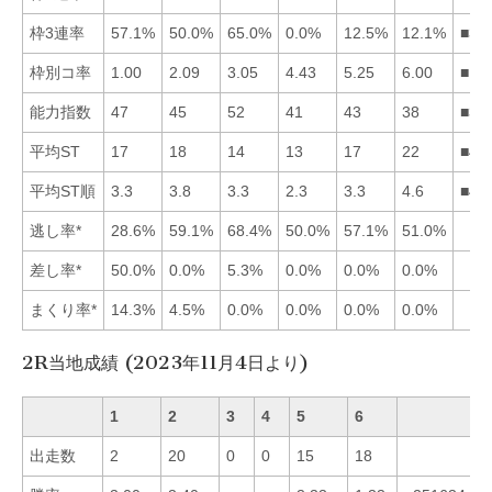
枠3連率
57.1%
50.0%
65.0%
0.0%
12.5%
12.1%
■31
枠別コ率
1.00
2.09
3.05
4.43
5.25
6.00
■12
能力指数
47
45
52
41
43
38
■31
平均ST
17
18
14
13
17
22
■43
平均ST順
3.3
3.8
3.3
2.3
3.3
4.6
■45
逃し率*
28.6%
59.1%
68.4%
50.0%
57.1%
51.0%
差し率*
50.0%
0.0%
5.3%
0.0%
0.0%
0.0%
まくり率*
14.3%
4.5%
0.0%
0.0%
0.0%
0.0%
2R当地成績 (2023年11月4日より)
1
2
3
4
5
6
出走数
2
20
0
0
15
18