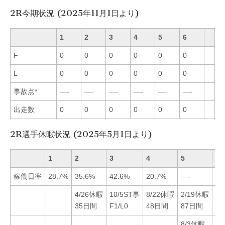
2R今期状況 (2025年11月1日より)
1
2
3
4
5
6
F
0
0
0
0
0
0
L
0
0
0
0
0
0
事故点*
—-
—-
—-
—-
—-
—-
出走数
0
0
0
0
0
0
2R選手休暇状況 (2025年5月1日より)
1
2
3
4
5
6
稼働日率
28.7%
35.6%
42.6%
20.7%
—-
27
4/26休暇
10/5ST事
8/22休暇
2/19休暇
6/
35日間
F1/L0
48日間
87日間
F1
8/3休暇
8