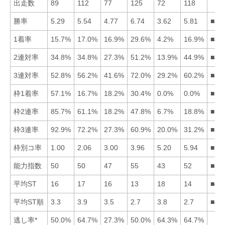
出走数
89
112
77
125
72
118
勝率
5.29
5.54
4.77
6.74
3.62
5.81
■46
1着率
15.7%
17.0%
16.9%
29.6%
4.2%
16.9%
■42
2連対率
34.8%
34.8%
27.3%
51.2%
13.9%
44.9%
■46
3連対率
52.8%
56.2%
41.6%
72.0%
29.2%
60.2%
■46
枠1着率
57.1%
16.7%
18.2%
30.4%
0.0%
0.0%
■14
枠2連率
85.7%
61.1%
18.2%
47.8%
6.7%
18.8%
■12
枠3連率
92.9%
72.2%
27.3%
60.9%
20.0%
31.2%
■12
枠別コ率
1.00
2.06
3.00
3.96
5.20
5.94
■12
能力指数
50
50
47
55
43
52
■46
平均ST
16
17
16
13
18
14
■46
平均ST順
3.3
3.9
3.5
2.7
3.8
2.7
■46
逃し率*
50.0%
64.7%
27.3%
50.0%
64.3%
64.7%