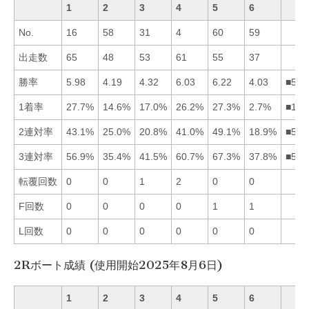
1
2
3
4
5
6
No.
16
58
31
4
60
59
出走数
65
48
53
61
55
37
勝率
5.98
4.19
4.32
6.03
6.22
4.03
■541
1着率
27.7%
14.6%
17.0%
26.2%
27.3%
2.7%
■154
2連対率
43.1%
25.0%
20.8%
41.0%
49.1%
18.9%
■514
3連対率
56.9%
35.4%
41.5%
60.7%
67.3%
37.8%
■541
転覆回数
0
0
1
2
0
0
F回数
0
0
0
0
1
1
L回数
0
0
0
0
0
0
2Rボート成績 (使用開始2025年8月6日)
1
2
3
4
5
6