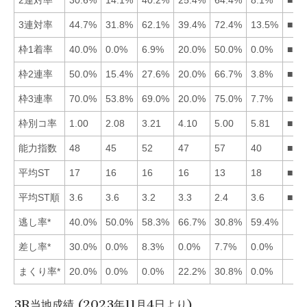
3連対率
44.7%
31.8%
62.1%
39.4%
72.4%
13.5%
■53
枠1着率
40.0%
0.0%
6.9%
20.0%
50.0%
0.0%
■51
枠2連率
50.0%
15.4%
27.6%
20.0%
66.7%
3.8%
■51
枠3連率
70.0%
53.8%
69.0%
20.0%
75.0%
7.7%
■51
枠別コ率
1.00
2.08
3.21
4.10
5.00
5.81
■12
能力指数
48
45
52
47
57
40
■53
平均ST
17
16
16
16
13
18
■54
平均ST順
3.6
3.6
3.2
3.3
2.4
3.6
■53
逃し率*
40.0%
50.0%
58.3%
66.7%
30.8%
59.4%
差し率*
30.0%
0.0%
8.3%
0.0%
7.7%
0.0%
まくり率*
20.0%
0.0%
0.0%
22.2%
30.8%
0.0%
3R当地成績 (2023年11月4日より)