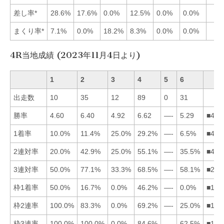
差し率*
28.6%
17.6%
0.0%
12.5%
0.0%
0.0%
まくり率*
7.1%
0.0%
18.2%
8.3%
0.0%
0.0%
4R当地成績 (2023年11月4日より)
1
2
3
4
5
6
出走数
10
35
12
89
0
31
勝率
4.60
6.40
4.92
6.62
—-
5.29
■426
1着率
10.0%
11.4%
25.0%
29.2%
—-
6.5%
■432
2連対率
20.0%
42.9%
25.0%
55.1%
—-
35.5%
■426
3連対率
50.0%
77.1%
33.3%
68.5%
—-
58.1%
■246
枠1着率
50.0%
16.7%
0.0%
46.2%
—-
0.0%
■142
枠2連率
100.0%
83.3%
0.0%
69.2%
—-
25.0%
■124
枠3連率
100.0%
100.0%
0.0%
84.6%
—-
62.5%
■124