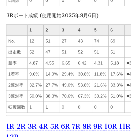
L回数
0
0
0
0
0
0
3Rボート成績 (使用開始2025年8月6日)
1
2
3
4
5
6
No.
12
51
27
43
74
69
出走数
52
47
51
52
51
51
勝率
4.87
4.55
6.65
6.42
4.31
5.18
■346
1着率
9.6%
14.9%
29.4%
30.8%
11.8%
17.6%
■436
2連対率
32.7%
27.7%
49.0%
53.8%
21.6%
33.3%
■436
3連対率
50.0%
38.3%
70.6%
67.3%
39.2%
51.0%
■346
転覆回数
1
1
0
0
0
0
1R
2R
3R
4R
5R
6R
7R
8R
9R
10R
11R