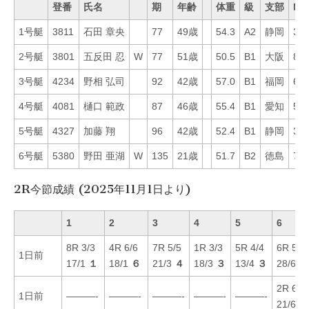
登番
氏名
期
年齢
体重
級
支部
Mo
1号艇
3811
石田 章央
77
49歳
54.3
A2
静岡
30
2号艇
3801
五反田 忍
W
77
51歳
50.5
B1
大阪
87
3号艇
4234
野相 弘司
92
42歳
57.0
B1
福岡
63
4号艇
4081
樋口 範政
87
46歳
55.4
B1
愛知
51
5号艇
4327
加藤 翔
96
42歳
52.4
B1
静岡
31
6号艇
5380
野田 亜湖
W
135
21歳
51.7
B2
徳島
71
2R今節成績 (2025年11月1日より)
1
2
3
4
5
6
8R 3/3
4R 6/6
7R 5/5
1R 3/3
5R 4/4
6R 5/6
1日前
17/1
１
18/1
６
21/3
４
18/3
３
13/4
３
28/6
６
2R 6/6
1日前
———-
———-
———-
———-
———-
21/6
６