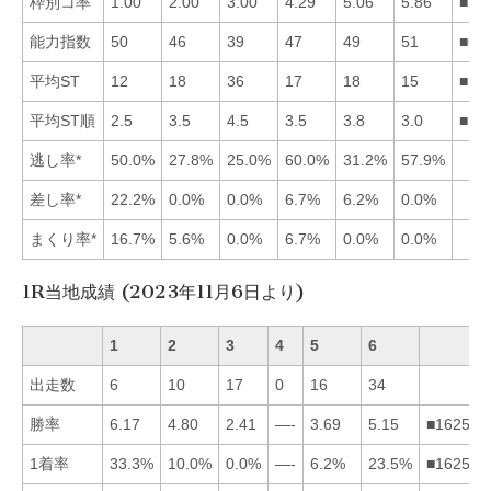
枠別コ率
1.00
2.00
3.00
4.29
5.06
5.86
■12
能力指数
50
46
39
47
49
51
■61
平均ST
12
18
36
17
18
15
■16
平均ST順
2.5
3.5
4.5
3.5
3.8
3.0
■16
逃し率*
50.0%
27.8%
25.0%
60.0%
31.2%
57.9%
差し率*
22.2%
0.0%
0.0%
6.7%
6.2%
0.0%
まくり率*
16.7%
5.6%
0.0%
6.7%
0.0%
0.0%
1R当地成績 (2023年11月6日より)
1
2
3
4
5
6
出走数
6
10
17
0
16
34
勝率
6.17
4.80
2.41
—-
3.69
5.15
■162534
1着率
33.3%
10.0%
0.0%
—-
6.2%
23.5%
■162534