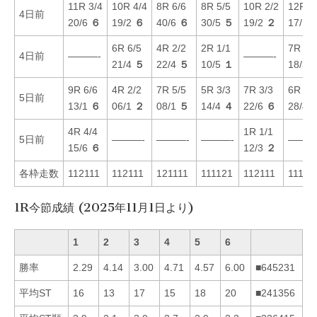
11R 3/4
10R 4/4
8R 6/6
8R 5/5
10R 2/2
12R 5
4日前
20/6
６
19/2
６
40/6
６
30/5
５
19/2
２
17/1
6R 6/5
4R 2/2
2R 1/1
7R 1/
4日前
———-
———-
21/4
５
22/4
５
10/5
１
18/3
9R 6/6
4R 2/2
7R 5/5
5R 3/3
7R 3/3
6R 2/
5日前
13/1
６
06/1
２
08/1
５
14/4
４
22/6
６
28/4
4R 4/4
1R 1/1
5日前
———-
———-
———-
———
15/6
６
12/3
２
各枠走数
112111
112111
121111
111121
112111
11121
1R今節成績 (2025年11月1日より)
1
2
3
4
5
6
勝率
2.29
4.14
3.00
4.71
4.57
6.00
■645231
平均ST
16
13
17
15
18
20
■241356