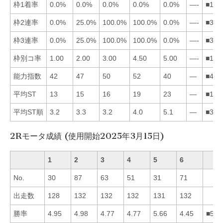
枠1着率
0.0%
0.0%
0.0%
0.0%
0.0%
—-
■123
枠2連率
0.0%
25.0%
100.0%
100.0%
0.0%
—-
■342
枠3連率
0.0%
25.0%
100.0%
100.0%
0.0%
—-
■342
枠別コ率
1.00
2.00
3.00
4.50
5.00
—-
■123
能力指数
42
47
50
52
40
—
■432
平均ST
13
15
16
19
23
—
■123
平均ST順
3.2
3.3
3.2
4.0
5.1
—
■312
2Rモータ成績 (使用開始2025年3月15日)
1
2
3
4
5
6
No.
30
87
63
51
31
71
出走数
128
132
132
132
131
132
勝率
4.95
4.98
4.77
4.77
5.66
4.45
■521