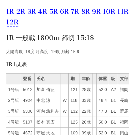
1R
2R
3R
4R
5R
6R
7R
8R
9R
10R
11R
12R
1R 一般戦 1800m 締切 15:18
太陽高度: 18度 月高度:-19度 月齢:15.9
1R出走表
登番
氏名
期
年齢
体重
級
支部
1号艇
5012
加倉 侑征
121
28歳
52.0
A2
福岡
5
2号艇
4924
中北 涼
W
118
33歳
48.4
B1
長崎
8
3号艇
5306
河内 悠利杏
W
132
22歳
47.3
B1
群馬
3
4号艇
5107
松本 真広
125
26歳
50.0
B1
福岡
6
5号艇
4672
守屋 大地
109
39歳
52.0
B1
岡山
2