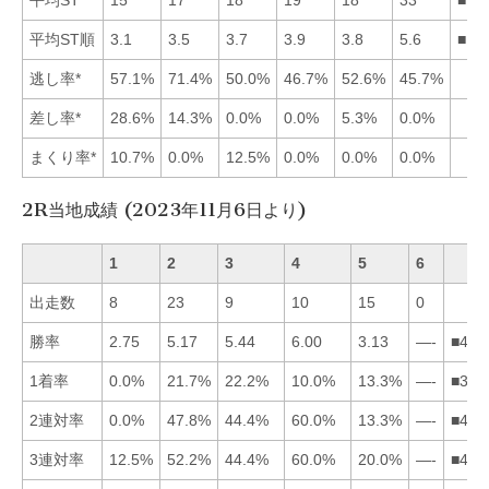
平均ST順
3.1
3.5
3.7
3.9
3.8
5.6
■12
逃し率*
57.1%
71.4%
50.0%
46.7%
52.6%
45.7%
差し率*
28.6%
14.3%
0.0%
0.0%
5.3%
0.0%
まくり率*
10.7%
0.0%
12.5%
0.0%
0.0%
0.0%
2R当地成績 (2023年11月6日より)
1
2
3
4
5
6
出走数
8
23
9
10
15
0
勝率
2.75
5.17
5.44
6.00
3.13
—-
■432
1着率
0.0%
21.7%
22.2%
10.0%
13.3%
—-
■325
2連対率
0.0%
47.8%
44.4%
60.0%
13.3%
—-
■423
3連対率
12.5%
52.2%
44.4%
60.0%
20.0%
—-
■423