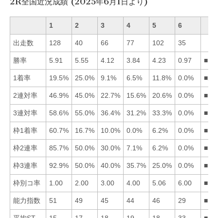
2R全国近況成績 (2025年6月1日より)
1
2
3
4
5
6
出走数
128
40
66
77
102
35
勝率
5.91
5.55
4.12
3.84
4.23
0.97
■12
1着率
19.5%
25.0%
9.1%
6.5%
11.8%
0.0%
■21
2連対率
46.9%
45.0%
22.7%
15.6%
20.6%
0.0%
■12
3連対率
58.6%
55.0%
36.4%
31.2%
33.3%
0.0%
■12
枠1着率
60.7%
16.7%
10.0%
0.0%
6.2%
0.0%
■12
枠2連率
85.7%
50.0%
30.0%
7.1%
6.2%
0.0%
■12
枠3連率
92.9%
50.0%
40.0%
35.7%
25.0%
0.0%
■12
枠別コ率
1.00
2.00
3.00
4.00
5.06
6.00
■12
能力指数
51
49
45
44
46
29
■12
平均ST
15
17
18
19
18
33
■12