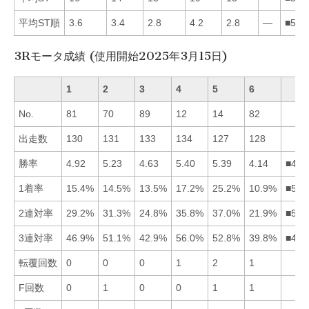
平均ST順
3.6
3.4
2.8
4.2
2.8
—
■532
3Rモータ成績 (使用開始2025年3月15日)
1
2
3
4
5
6
No.
81
70
89
12
14
82
出走数
130
131
133
134
127
128
勝率
4.92
5.23
4.63
5.40
5.39
4.14
■452
1着率
15.4%
14.5%
13.5%
17.2%
25.2%
10.9%
■541
2連対率
29.2%
31.3%
24.8%
35.8%
37.0%
21.9%
■542
3連対率
46.9%
51.1%
42.9%
56.0%
52.8%
39.8%
■452
転覆回数
0
0
0
1
2
1
F回数
0
1
0
0
1
1