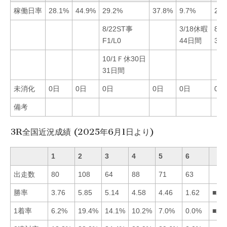
稼働日率
28.1%
44.9%
29.2%
37.8%
9.7%
23.
8/22ST事
3/18休暇
8/
F1/L0
44日間
34
10/1Ｆ休30日
31日間
未消化
0日
0日
0日
0日
0日
0日
備考
3R全国近況成績 (2025年6月1日より)
1
2
3
4
5
6
出走数
80
108
64
88
71
63
勝率
3.76
5.85
5.14
4.58
4.46
1.62
■23
1着率
6.2%
19.4%
14.1%
10.2%
7.0%
0.0%
■23