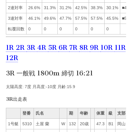
2連対率
26.6%
31.3%
31.2%
42.5%
38.3%
30.1%
■452
3連対率
46.1%
49.6%
47.7%
57.5%
57.5%
45.5%
■542
転覆回数
0
0
0
0
0
0
1R
2R
3R
4R
5R
6R
7R
8R
9R
10R
11R
12R
3R 一般戦 1800m 締切 16:21
太陽高度: 7度 月高度:-10度 月齢:15.9
3R出走表
登番
氏名
期
年齢
体重
級
支部
1号艇
5310
土屋 蘭
W
132
20歳
47.3
B1
岡山
8