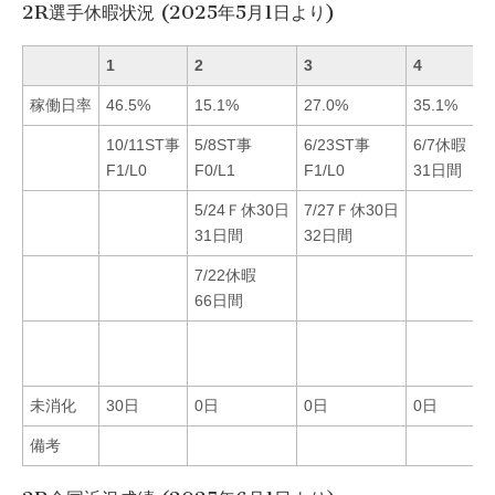
2R選手休暇状況 (2025年5月1日より)
1
2
3
4
5
稼働日率
46.5%
15.1%
27.0%
35.1%
3
10/11ST事
5/8ST事
6/23ST事
6/7休暇
F1/L0
F0/L1
F1/L0
31日間
5/24Ｆ休30日
7/27Ｆ休30日
31日間
32日間
7/22休暇
66日間
未消化
30日
0日
0日
0日
0
備考