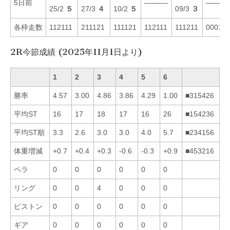
5日前
———-
———-
25/2
５
27/3
４
10/2
５
09/3
３
各枠走数
112111
211121
111121
112111
111211
00012
2R今節成績 (2025年11月1日より)
1
2
3
4
5
6
勝率
4.57
3.00
4.86
3.86
4.29
1.00
■315426
平均ST
16
17
18
17
16
26
■154236
平均ST順
3.3
2.6
3.0
3.0
4.0
5.7
■234156
体重増減
+0.7
+0.4
+0.3
-0.6
-0.3
+0.9
■453216
ペラ
0
0
0
0
0
0
リング
0
0
4
0
0
0
ピストン
0
0
0
0
0
0
ギア
0
0
0
0
0
0