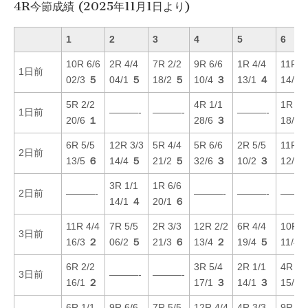
4R今節成績 (2025年11月1日より)
1
2
3
4
5
6
10R 6/6
2R 4/4
7R 2/2
9R 6/6
1R 4/4
11R 4
1日前
02/3
５
04/1
５
18/2
５
10/4
３
13/1
４
14/2
5R 2/2
4R 1/1
1R 1/
1日前
———-
———-
———-
20/6
１
28/6
３
18/3
6R 5/5
12R 3/3
5R 4/4
5R 6/6
2R 5/5
11R 2
2日前
13/5
６
14/4
５
21/2
５
32/6
３
10/2
３
12/4
3R 1/1
1R 6/6
2日前
———-
———-
———-
———
14/1
４
20/1
６
11R 4/4
7R 5/5
2R 3/3
12R 2/2
6R 4/4
10R 1
3日前
16/3
２
06/2
５
21/3
６
13/4
２
19/4
５
11/4
6R 2/2
3R 5/4
2R 1/1
4R 5/
3日前
———-
———-
16/1
２
17/1
３
14/1
３
15/4
6R 1/1
9R 6/6
7R 5/5
12R 4/4
4R 3/3
9R 4/