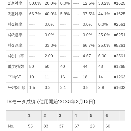
2連対率
50.0%
20.0%
0.0%
—-
12.5%
38.2%
■162534
3連対率
66.7%
40.0%
5.9%
—-
37.5%
44.1%
■162534
枠1着率
—-
0.0%
—-
—-
0.0%
0.0%
■256134
枠2連率
—-
0.0%
—-
—-
0.0%
25.0%
■625134
枠3連率
—-
33.3%
—-
—-
66.7%
25.0%
■526134
枠別コ率
—-
2.00
—-
—-
4.67
6.00
■256134
能力指数
50
50
40
—
44
48
■126534
平均ST
10
11
16
—
18
14
■126354
平均ST順
1.5
3.3
3.1
—
3.8
2.9
■163254
1Rモータ成績 (使用開始2025年3月15日)
1
2
3
4
5
6
No.
55
83
37
67
23
60