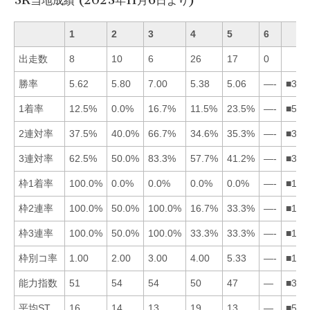
3R当地成績 (2023年11月6日より)
1
2
3
4
5
6
出走数
8
10
6
26
17
0
勝率
5.62
5.80
7.00
5.38
5.06
—-
■321
1着率
12.5%
0.0%
16.7%
11.5%
23.5%
—-
■531
2連対率
37.5%
40.0%
66.7%
34.6%
35.3%
—-
■321
3連対率
62.5%
50.0%
83.3%
57.7%
41.2%
—-
■314
枠1着率
100.0%
0.0%
0.0%
0.0%
0.0%
—-
■123
枠2連率
100.0%
50.0%
100.0%
16.7%
33.3%
—-
■132
枠3連率
100.0%
50.0%
100.0%
33.3%
33.3%
—-
■132
枠別コ率
1.00
2.00
3.00
4.00
5.33
—-
■123
能力指数
51
54
54
50
47
—
■321
平均ST
16
14
13
19
13
—
■532