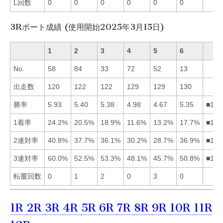
L回数
0
0
0
0
0
0
3Rボート成績 (使用開始2025年3月15日)
1
2
3
4
5
6
No.
58
84
33
72
52
13
出走数
120
122
122
129
129
130
勝率
5.93
5.40
5.38
4.98
4.67
5.35
■123
1着率
24.2%
20.5%
18.9%
11.6%
13.2%
17.7%
■123
2連対率
40.8%
37.7%
36.1%
30.2%
28.7%
36.9%
■126
3連対率
60.0%
52.5%
53.3%
48.1%
45.7%
50.8%
■132
転覆回数
0
1
2
0
3
0
1R
2R
3R
4R
5R
6R
7R
8R
9R
10R
11R