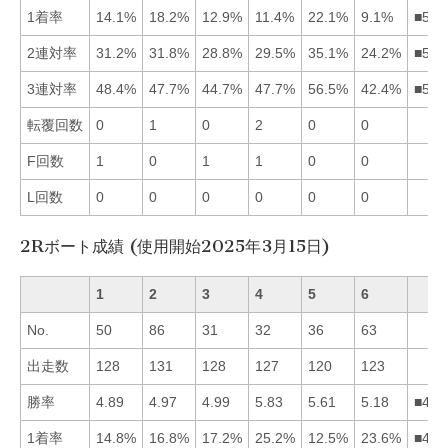
1着率
14.1%
18.2%
12.9%
11.4%
22.1%
9.1%
■521
2連対率
31.2%
31.8%
28.8%
29.5%
35.1%
24.2%
■521
3連対率
48.4%
47.7%
44.7%
47.7%
56.5%
42.4%
■512
転覆回数
0
1
0
2
0
0
F回数
1
0
1
1
0
0
L回数
0
0
0
0
0
0
2Rボート成績 (使用開始2025年3月15日)
1
2
3
4
5
6
No.
50
86
31
32
36
63
出走数
128
131
128
127
120
123
勝率
4.89
4.97
4.99
5.83
5.61
5.18
■456
1着率
14.8%
16.8%
17.2%
25.2%
12.5%
23.6%
■463