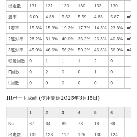
出走数
131
131
130
130
133
130
勝率
5.00
4.88
5.62
5.59
4.88
5.87
■634
1着率
15.3%
15.3%
19.2%
17.7%
14.3%
23.8%
■634
2連対率
28.2%
31.3%
40.0%
36.2%
26.3%
40.8%
■634
3連対率
45.0%
46.6%
56.2%
59.2%
46.6%
56.9%
■463
転覆回数
0
1
1
1
2
0
F回数
0
2
0
0
1
0
L回数
0
0
0
0
0
0
1Rボート成績 (使用開始2025年3月15日)
1
2
3
4
5
6
No.
67
64
89
73
18
69
出走数
132
123
112
125
130
124