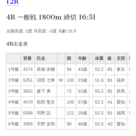
12R
4R 一般戦 1800m 締切 16:51
太陽高度: 1度 月高度: -3度 月齢:15.9
4R出走表
登番
氏名
期
年齢
体重
級
支部
Mo
1号艇
4274
長畑 友輔
94
43歳
52.2
B1
東京
85
2号艇
5251
沼田 七華
W
130
23歳
51.6
B1
福井
33
3号艇
3652
森下 勇
72
52歳
55.2
B1
群馬
28
4号艇
4570
前田 聖文
105
37歳
52.2
A1
愛知
53
5号艇
5008
羽野 諒
121
28歳
52.5
B1
福岡
50
6号艇
3905
天野 友和
80
48歳
52.0
A2
愛知
19