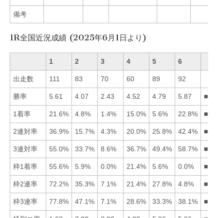
備考
1R全国近況成績 (2025年6月1日より)
1
2
3
4
5
6
出走数
111
83
70
60
89
92
勝率
5.61
4.07
2.43
4.52
4.79
5.87
■61
1着率
21.6%
4.8%
1.4%
15.0%
5.6%
22.8%
■61
2連対率
36.9%
15.7%
4.3%
20.0%
25.8%
42.4%
■61
3連対率
55.0%
33.7%
8.6%
36.7%
49.4%
58.7%
■61
枠1着率
55.6%
5.9%
0.0%
21.4%
5.6%
0.0%
■14
枠2連率
72.2%
35.3%
7.1%
21.4%
27.8%
4.8%
■12
枠3連率
77.8%
47.1%
7.1%
28.6%
33.3%
38.1%
■12