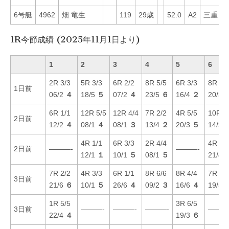
6号艇
4962
畑 竜生
119
29歳
52.0
A2
三重
6
1R今節成績 (2025年11月1日より)
1
2
3
4
5
6
2R 3/3
5R 3/3
6R 2/2
8R 5/5
6R 3/3
8R 4/
1日前
06/2
４
18/5
５
07/2
４
23/5
６
16/4
２
20/3
6R 1/1
12R 5/5
12R 4/4
7R 2/2
4R 5/5
10R 6
2日前
12/2
４
08/1
４
08/1
３
13/4
２
20/3
５
14/3
4R 1/1
6R 3/3
2R 4/4
4R 4/
2日前
———-
———-
12/1
１
10/1
５
08/1
５
21/4
7R 2/2
4R 3/3
6R 1/1
8R 6/6
8R 4/4
7R 3/
3日前
21/6
６
10/1
５
26/6
４
09/2
３
16/6
４
19/5
1R 5/5
3R 6/5
3日前
———-
———-
———-
———
22/4
４
19/3
６