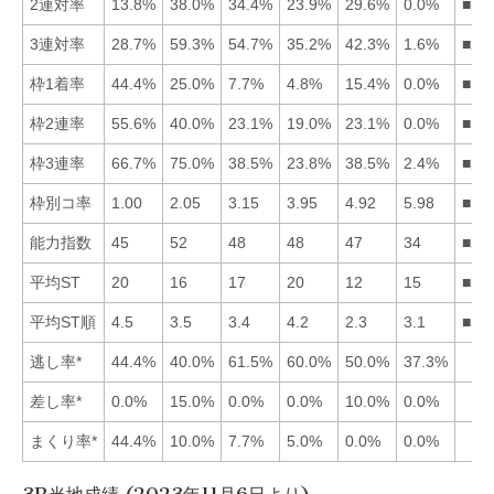
2連対率
13.8%
38.0%
34.4%
23.9%
29.6%
0.0%
■23
3連対率
28.7%
59.3%
54.7%
35.2%
42.3%
1.6%
■23
枠1着率
44.4%
25.0%
7.7%
4.8%
15.4%
0.0%
■12
枠2連率
55.6%
40.0%
23.1%
19.0%
23.1%
0.0%
■12
枠3連率
66.7%
75.0%
38.5%
23.8%
38.5%
2.4%
■21
枠別コ率
1.00
2.05
3.15
3.95
4.92
5.98
■12
能力指数
45
52
48
48
47
34
■23
平均ST
20
16
17
20
12
15
■56
平均ST順
4.5
3.5
3.4
4.2
2.3
3.1
■56
逃し率*
44.4%
40.0%
61.5%
60.0%
50.0%
37.3%
差し率*
0.0%
15.0%
0.0%
0.0%
10.0%
0.0%
まくり率*
44.4%
10.0%
7.7%
5.0%
0.0%
0.0%