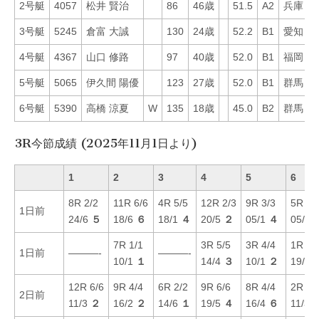
2号艇
4057
松井 賢治
86
46歳
51.5
A2
兵庫
7
3号艇
5245
倉富 大誠
130
24歳
52.2
B1
愛知
8
4号艇
4367
山口 修路
97
40歳
52.0
B1
福岡
1
5号艇
5065
伊久間 陽優
123
27歳
52.0
B1
群馬
1
6号艇
5390
高橋 涼夏
W
135
18歳
45.0
B2
群馬
8
3R今節成績 (2025年11月1日より)
1
2
3
4
5
6
8R 2/2
11R 6/6
4R 5/5
12R 2/3
9R 3/3
5R 5/
1日前
24/6
５
18/6
６
18/1
４
20/5
２
05/1
４
05/2
7R 1/1
3R 5/5
3R 4/4
1R 6/
1日前
———-
———-
10/1
１
14/4
３
10/1
２
19/5
12R 6/6
9R 4/4
6R 2/2
9R 6/6
8R 4/4
2R 6/
2日前
11/3
２
16/2
２
14/6
１
19/5
４
16/4
６
11/3