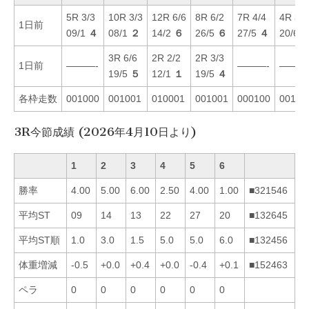
5R 3/3
10R 3/3
12R 6/6
8R 6/2
7R 4/4
4R 3/3
1日前
09/1
４
08/1
２
14/2
６
26/5
６
27/5
４
20/6
3R 6/6
2R 2/2
2R 3/3
1日前
———-
———-
———
19/5
５
12/1
１
19/5
４
各枠走数
001000
001001
010001
001001
000100
00100
3R今節成績 (2026年4月10日より)
1
2
3
4
5
6
勝率
4.00
5.00
6.00
2.50
4.00
1.00
■321546
平均ST
09
14
13
22
27
20
■132645
平均ST順
1.0
3.0
1.5
5.0
5.0
6.0
■132456
体重増減
-0.5
+0.0
+0.4
+0.0
-0.4
+0.1
■152463
ペラ
0
0
0
0
0
0