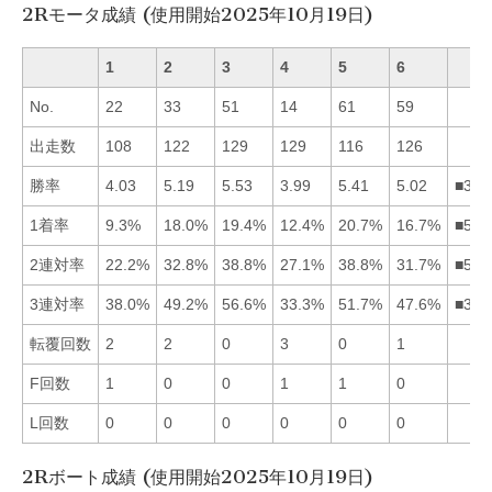
2Rモータ成績 (使用開始2025年10月19日)
1
2
3
4
5
6
No.
22
33
51
14
61
59
出走数
108
122
129
129
116
126
勝率
4.03
5.19
5.53
3.99
5.41
5.02
■352
1着率
9.3%
18.0%
19.4%
12.4%
20.7%
16.7%
■532
2連対率
22.2%
32.8%
38.8%
27.1%
38.8%
31.7%
■532
3連対率
38.0%
49.2%
56.6%
33.3%
51.7%
47.6%
■352
転覆回数
2
2
0
3
0
1
F回数
1
0
0
1
1
0
L回数
0
0
0
0
0
0
2Rボート成績 (使用開始2025年10月19日)