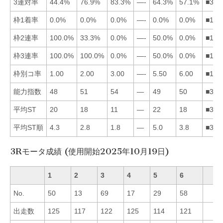
3連対率
44.4%
76.9%
83.3%
—-
64.3%
57.1%
■325
枠1着率
0.0%
0.0%
0.0%
—-
0.0%
0.0%
■123
枠2連率
100.0%
33.3%
0.0%
—-
50.0%
0.0%
■152
枠3連率
100.0%
100.0%
0.0%
—-
50.0%
0.0%
■125
枠別コ率
1.00
2.00
3.00
—-
5.50
6.00
■123
能力指数
48
51
54
—
49
50
■326
平均ST
20
18
11
—
22
18
■326
平均ST順
4.3
2.8
1.8
—
5.0
3.8
■326
3Rモータ成績 (使用開始2025年10月19日)
1
2
3
4
5
6
No.
50
13
69
17
29
58
出走数
125
117
122
125
114
121