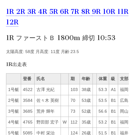
1R
2R
3R
4R
5R
6R
7R
8R
9R
10R
11R
12R
1R ファーストＢ 1800m 締切 10:53
太陽高度: 58度 月高度: 11度 月齢:23.5
1R出走表
登番
氏名
期
年齢
体重
級
支部
1号艇
4522
古澤 光紀
103
38歳
53.3
A1
福岡
7
2号艇
3584
佐々木 英樹
70
53歳
53.5
B1
広島
8
3号艇
3685
荒井 輝年
73
52歳
56.6
B1
岡山
5
4号艇
4765
野田部 宏子
W
112
35歳
53.2
B1
福岡
8
5号艇
5085
中村 栄治
124
26歳
51.5
B1
福井
6