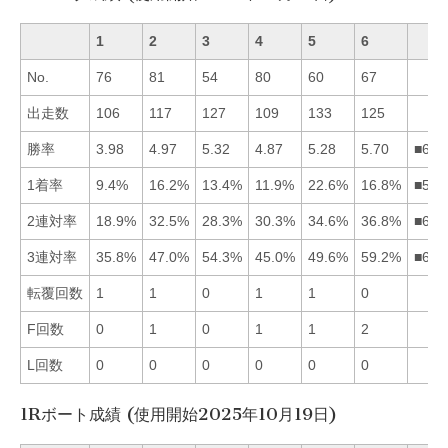
1
2
3
4
5
6
No.
76
81
54
80
60
67
出走数
106
117
127
109
133
125
勝率
3.98
4.97
5.32
4.87
5.28
5.70
■635
1着率
9.4%
16.2%
13.4%
11.9%
22.6%
16.8%
■562
2連対率
18.9%
32.5%
28.3%
30.3%
34.6%
36.8%
■652
3連対率
35.8%
47.0%
54.3%
45.0%
49.6%
59.2%
■635
転覆回数
1
1
0
1
1
0
F回数
0
1
0
1
1
2
L回数
0
0
0
0
0
0
1Rボート成績 (使用開始2025年10月19日)