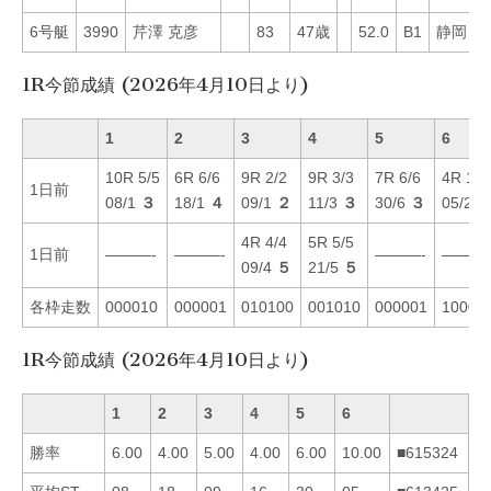
6号艇
3990
芹澤 克彦
83
47歳
52.0
B1
静岡
6
1R今節成績 (2026年4月10日より)
1
2
3
4
5
6
10R 5/5
6R 6/6
9R 2/2
9R 3/3
7R 6/6
4R 1/1
1日前
08/1
３
18/1
４
09/1
２
11/3
３
30/6
３
05/2
4R 4/4
5R 5/5
1日前
———-
———-
———-
———
09/4
５
21/5
５
各枠走数
000010
000001
010100
001010
000001
10000
1R今節成績 (2026年4月10日より)
1
2
3
4
5
6
勝率
6.00
4.00
5.00
4.00
6.00
10.00
■615324