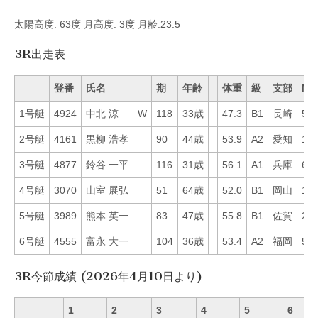
太陽高度: 63度 月高度: 3度 月齢:23.5
3R出走表
登番
氏名
期
年齢
体重
級
支部
Mo
1号艇
4924
中北 涼
W
118
33歳
47.3
B1
長崎
50
2号艇
4161
黒柳 浩孝
90
44歳
53.9
A2
愛知
13
3号艇
4877
鈴谷 一平
116
31歳
56.1
A1
兵庫
69
4号艇
3070
山室 展弘
51
64歳
52.0
B1
岡山
17
5号艇
3989
熊本 英一
83
47歳
55.8
B1
佐賀
29
6号艇
4555
富永 大一
104
36歳
53.4
A2
福岡
58
3R今節成績 (2026年4月10日より)
1
2
3
4
5
6