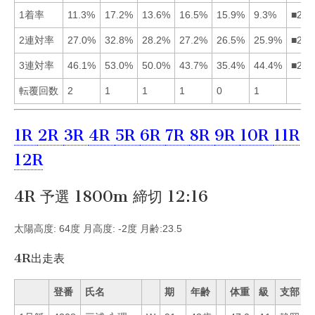
1着率
11.3%
17.2%
13.6%
16.5%
15.9%
9.3%
■245
2連対率
27.0%
32.8%
28.2%
27.2%
26.5%
25.9%
■234
3連対率
46.1%
53.0%
50.0%
43.7%
35.4%
44.4%
■231
転覆回数
2
1
1
1
0
1
1R
2R
3R
4R
5R
6R
7R
8R
9R
10R
11R
12R
4R 予選 1800m 締切 12:16
太陽高度: 64度 月高度: -2度 月齢:23.5
4R出走表
登番
氏名
期
年齢
体重
級
支部