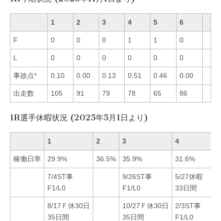
1
2
3
4
5
6
F
0
0
0
1
1
0
L
0
0
0
0
0
0
事故点*
0.10
0.00
0.13
0.51
0.46
0.00
出走数
105
91
79
78
65
86
1R選手休暇状況 (2025年5月1日より)
1
2
3
4
稼働日率
29.9%
36.5%
35.9%
31.6%
7/4ST事
9/26ST事
5/27休暇
F1/L0
F1/L0
33日間
8/17Ｆ休30日
10/27Ｆ休30日
2/3ST事
35日間
35日間
F1/L0