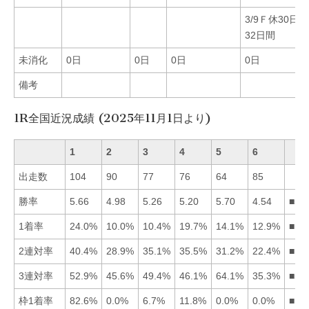
3/9Ｆ休30日
32日間
未消化
0日
0日
0日
0日
備考
1R全国近況成績 (2025年11月1日より)
1
2
3
4
5
6
出走数
104
90
77
76
64
85
勝率
5.66
4.98
5.26
5.20
5.70
4.54
■51
1着率
24.0%
10.0%
10.4%
19.7%
14.1%
12.9%
■14
2連対率
40.4%
28.9%
35.1%
35.5%
31.2%
22.4%
■14
3連対率
52.9%
45.6%
49.4%
46.1%
64.1%
35.3%
■51
枠1着率
82.6%
0.0%
6.7%
11.8%
0.0%
0.0%
■14