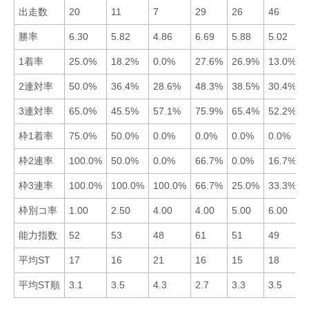
出走数
20
11
7
29
26
46
勝率
6.30
5.82
4.86
6.69
5.88
5.02
1着率
25.0%
18.2%
0.0%
27.6%
26.9%
13.0%
2連対率
50.0%
36.4%
28.6%
48.3%
38.5%
30.4%
3連対率
65.0%
45.5%
57.1%
75.9%
65.4%
52.2%
枠1着率
75.0%
50.0%
0.0%
0.0%
0.0%
0.0%
枠2連率
100.0%
50.0%
0.0%
66.7%
0.0%
16.7%
枠3連率
100.0%
100.0%
100.0%
66.7%
25.0%
33.3%
枠別コ率
1.00
2.50
4.00
4.00
5.00
6.00
能力指数
52
53
48
61
51
49
平均ST
17
16
21
16
15
18
平均ST順
3.1
3.5
4.3
2.7
3.3
3.5