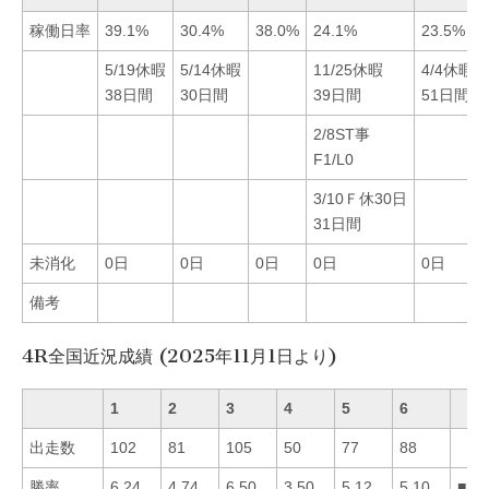
稼働日率
39.1%
30.4%
38.0%
24.1%
23.5%
5/19休暇
5/14休暇
11/25休暇
4/4休暇
38日間
30日間
39日間
51日間
2/8ST事
F1/L0
3/10Ｆ休30日
31日間
未消化
0日
0日
0日
0日
0日
備考
4R全国近況成績 (2025年11月1日より)
1
2
3
4
5
6
出走数
102
81
105
50
77
88
勝率
6.24
4.74
6.50
3.50
5.12
5.10
■31