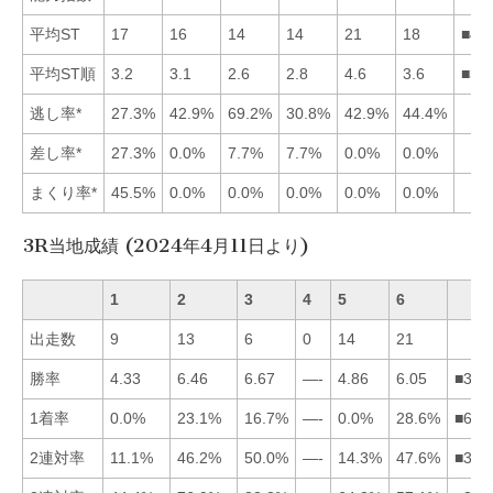
平均ST
17
16
14
14
21
18
■43
平均ST順
3.2
3.1
2.6
2.8
4.6
3.6
■34
逃し率*
27.3%
42.9%
69.2%
30.8%
42.9%
44.4%
差し率*
27.3%
0.0%
7.7%
7.7%
0.0%
0.0%
まくり率*
45.5%
0.0%
0.0%
0.0%
0.0%
0.0%
3R当地成績 (2024年4月11日より)
1
2
3
4
5
6
出走数
9
13
6
0
14
21
勝率
4.33
6.46
6.67
—-
4.86
6.05
■326
1着率
0.0%
23.1%
16.7%
—-
0.0%
28.6%
■623
2連対率
11.1%
46.2%
50.0%
—-
14.3%
47.6%
■362