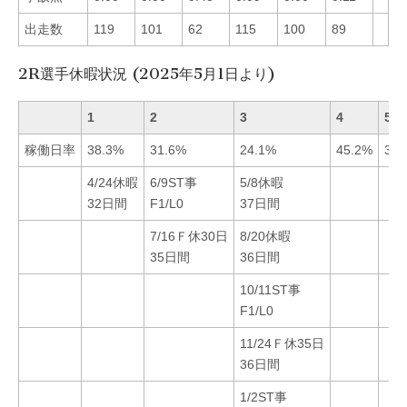
出走数
119
101
62
115
100
89
2R選手休暇状況 (2025年5月1日より)
1
2
3
4
5
稼働日率
38.3%
31.6%
24.1%
45.2%
35.
4/24休暇
6/9ST事
5/8休暇
32日間
F1/L0
37日間
7/16Ｆ休30日
8/20休暇
35日間
36日間
10/11ST事
F1/L0
11/24Ｆ休35日
36日間
1/2ST事