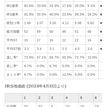
枠2連率
82.6%
20.0%
33.3%
17.6%
25.0%
9.1%
■13
枠3連率
91.3%
33.3%
40.0%
23.5%
58.3%
18.2%
■15
枠別コ率
1.00
2.07
3.20
4.12
5.08
5.82
■12
能力指数
52
49
50
48
51
48
■15
平均ST
15
17
16
12
22
14
■46
平均ST順
3.2
3.4
3.1
2.3
4.0
3.0
■46
逃し率*
73.9%
57.1%
66.7%
50.0%
72.7%
10.0%
差し率*
8.7%
0.0%
6.7%
0.0%
0.0%
0.0%
まくり率*
8.7%
0.0%
0.0%
12.5%
0.0%
0.0%
1R当地成績 (2024年4月11日より)
1
2
3
4
5
6
出走数
23
57
9
10
10
19