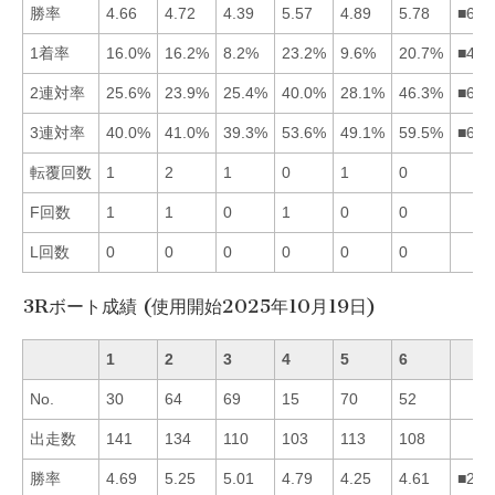
勝率
4.66
4.72
4.39
5.57
4.89
5.78
■645
1着率
16.0%
16.2%
8.2%
23.2%
9.6%
20.7%
■462
2連対率
25.6%
23.9%
25.4%
40.0%
28.1%
46.3%
■645
3連対率
40.0%
41.0%
39.3%
53.6%
49.1%
59.5%
■645
転覆回数
1
2
1
0
1
0
F回数
1
1
0
1
0
0
L回数
0
0
0
0
0
0
3Rボート成績 (使用開始2025年10月19日)
1
2
3
4
5
6
No.
30
64
69
15
70
52
出走数
141
134
110
103
113
108
勝率
4.69
5.25
5.01
4.79
4.25
4.61
■234