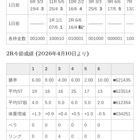
6R 3/3
11R 5/5
10R 2/2
3R 3/3
9R 6/6
7R 1/1
1日前
19/4
３
25/4
３
16/6
４
25/6
３
17/5
５
13/2
1R 1/1
2R 6/6
1日前
———-
———-
———-
———
07/6
１
16/4
転
*
各枠走数
001000
100010
010001
001000
000001
10000
2R今節成績 (2026年4月10日より)
1
2
3
4
5
6
勝率
6.00
8.00
4.00
6.00
2.00
10.00
■621435
平均ST
19
16
16
25
17
13
■623514
平均ST順
4.0
5.0
5.0
6.0
5.0
2.0
■612354
体重増減
+1.3
+0.9
+0.4
+0.5
+1.0
-0.5
■634251
ペラ
0
0
0
0
0
0
リング
0
0
4
0
0
0