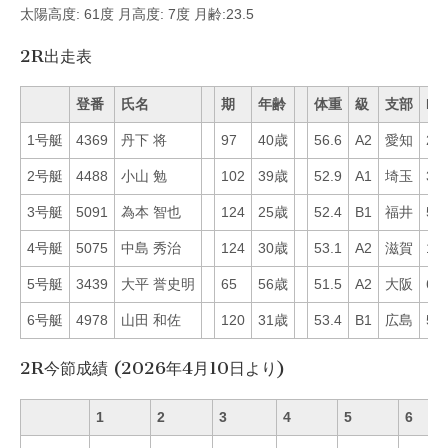
太陽高度: 61度 月高度: 7度 月齢:23.5
2R出走表
登番
氏名
期
年齢
体重
級
支部
Mo
1号艇
4369
丹下 将
97
40歳
56.6
A2
愛知
22
2号艇
4488
小山 勉
102
39歳
52.9
A1
埼玉
33
3号艇
5091
為本 智也
124
25歳
52.4
B1
福井
51
4号艇
5075
中島 秀治
124
30歳
53.1
A2
滋賀
14
5号艇
3439
大平 誉史明
65
56歳
51.5
A2
大阪
61
6号艇
4978
山田 和佐
120
31歳
53.4
B1
広島
59
2R今節成績 (2026年4月10日より)
1
2
3
4
5
6