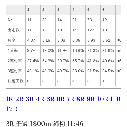
1
2
3
4
5
6
No.
11
36
14
51
78
12
出走数
113
137
101
140
122
101
勝率
4.87
5.16
5.08
5.35
5.93
5.52
■564
1着率
9.7%
19.0%
11.9%
18.6%
21.3%
21.8%
■652
2連対率
27.4%
34.3%
29.7%
35.7%
41.8%
40.6%
■564
3連対率
45.1%
48.9%
49.5%
53.6%
61.5%
54.5%
■564
転覆回数
0
0
0
4
0
1
1R
2R
3R
4R
5R
6R
7R
8R
9R
10R
11R
12R
3R 予選 1800m 締切 11:46