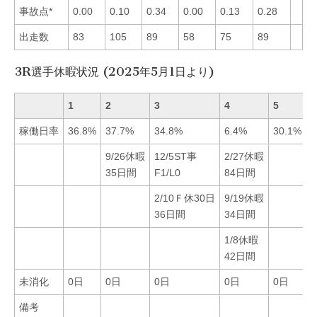
事故点*
0.00
0.10
0.34
0.00
0.13
0.28
出走数
83
105
89
58
75
89
3R選手休暇状況 (2025年5月1日より)
1
2
3
4
5
6
稼働日率
36.8%
37.7%
34.8%
6.4%
30.1%
3
9/26休暇
12/5ST事
2/27休暇
35日間
F1/L0
84日間
2/10Ｆ休30日
9/19休暇
36日間
34日間
1/8休暇
42日間
未消化
0日
0日
0日
0日
0日
備考