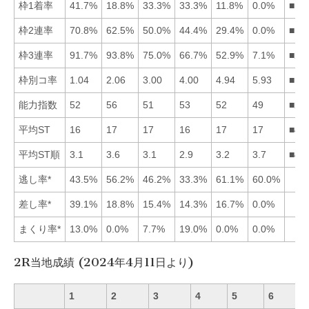
枠1着率
41.7%
18.8%
33.3%
33.3%
11.8%
0.0%
■13
枠2連率
70.8%
62.5%
50.0%
44.4%
29.4%
0.0%
■12
枠3連率
91.7%
93.8%
75.0%
66.7%
52.9%
7.1%
■21
枠別コ率
1.04
2.06
3.00
4.00
4.94
5.93
■12
能力指数
52
56
51
53
52
49
■24
平均ST
16
17
17
16
17
17
■41
平均ST順
3.1
3.6
3.1
2.9
3.2
3.7
■41
逃し率*
43.5%
56.2%
46.2%
33.3%
61.1%
60.0%
差し率*
39.1%
18.8%
15.4%
14.3%
16.7%
0.0%
まくり率*
13.0%
0.0%
7.7%
19.0%
0.0%
0.0%
2R当地成績 (2024年4月11日より)
1
2
3
4
5
6