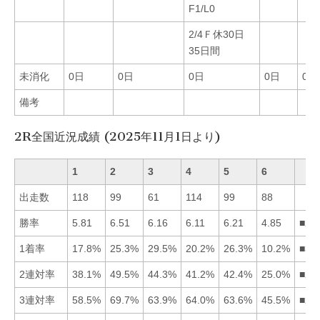
F1/L0
2/4Ｆ休30日
35日間
未消化
0日
0日
0日
0日
0日
備考
2R全国近況成績 (2025年11月1日より)
1
2
3
4
5
6
出走数
118
99
61
114
99
88
勝率
5.81
6.51
6.16
6.11
6.21
4.85
■25
1着率
17.8%
25.3%
29.5%
20.2%
26.3%
10.2%
■35
2連対率
38.1%
49.5%
44.3%
41.2%
42.4%
25.0%
■23
3連対率
58.5%
69.7%
63.9%
64.0%
63.6%
45.5%
■24