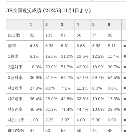
3R全国近況成績 (2025年11月1日より)
1
2
3
4
5
6
出走数
82
103
87
56
74
88
勝率
4.35
5.36
6.51
5.68
3.93
5.11
■34
1着率
6.1%
15.5%
31.0%
19.6%
12.2%
11.4%
■34
2連対率
18.3%
33.0%
51.7%
42.9%
18.9%
30.7%
■34
3連対率
36.6%
51.5%
66.7%
57.1%
29.7%
54.5%
■34
枠1着率
27.3%
0.0%
7.1%
11.1%
0.0%
0.0%
■14
枠2連率
36.4%
25.0%
42.9%
33.3%
10.0%
17.6%
■31
枠3連率
45.5%
31.2%
71.4%
44.4%
10.0%
29.4%
■31
枠別コ率
1.00
2.25
3.07
4.00
5.30
6.00
■12
能力指数
47
50
55
50
44
48
■34