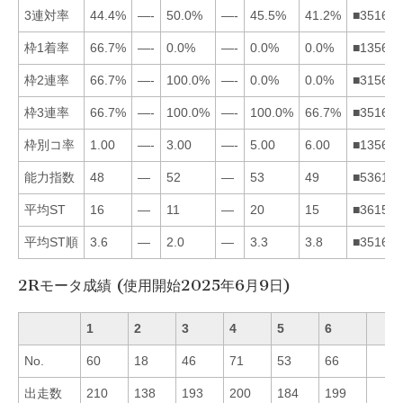
3連対率
44.4%
—-
50.0%
—-
45.5%
41.2%
■351624
枠1着率
66.7%
—-
0.0%
—-
0.0%
0.0%
■135624
枠2連率
66.7%
—-
100.0%
—-
0.0%
0.0%
■315624
枠3連率
66.7%
—-
100.0%
—-
100.0%
66.7%
■351624
枠別コ率
1.00
—-
3.00
—-
5.00
6.00
■135624
能力指数
48
—
52
—
53
49
■536124
平均ST
16
—
11
—
20
15
■361524
平均ST順
3.6
—
2.0
—
3.3
3.8
■351624
2Rモータ成績 (使用開始2025年6月9日)
1
2
3
4
5
6
No.
60
18
46
71
53
66
出走数
210
138
193
200
184
199