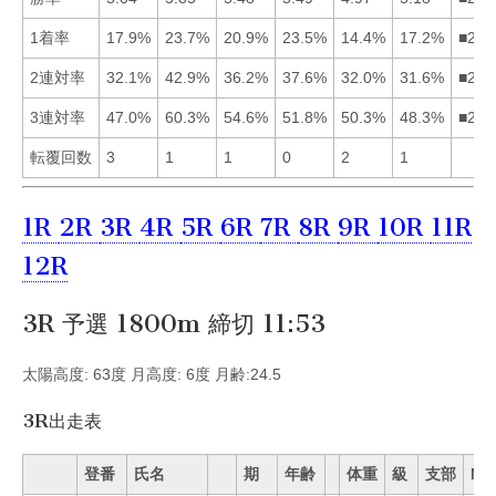
1着率
17.9%
23.7%
20.9%
23.5%
14.4%
17.2%
■243
2連対率
32.1%
42.9%
36.2%
37.6%
32.0%
31.6%
■243
3連対率
47.0%
60.3%
54.6%
51.8%
50.3%
48.3%
■234
転覆回数
3
1
1
0
2
1
1R
2R
3R
4R
5R
6R
7R
8R
9R
10R
11R
12R
3R 予選 1800m 締切 11:53
太陽高度: 63度 月高度: 6度 月齢:24.5
3R出走表
登番
氏名
期
年齢
体重
級
支部
Mo