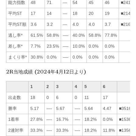
能力指数
48
71
—
54
45
46
■24165
平均ST
17
14
—
18
20
19
■21465
平均ST順
3.6
3.2
—
4.0
4.0
3.7
■21645
逃し率*
61.5%
58.8%
—-
40.0%
58.8%
77.8%
差し率*
7.7%
23.5%
—-
10.0%
0.0%
0.0%
まくり率*
30.8%
0.0%
—-
0.0%
0.0%
0.0%
2R当地成績 (2024年4月12日より)
1
2
3
4
5
6
出走数
18
0
6
0
11
17
勝率
5.17
—-
5.67
—-
5.64
4.47
■351624
1着率
27.8%
—-
16.7%
—-
18.2%
0.0%
■153624
2連対率
33.3%
—-
33.3%
—-
18.2%
11.8%
■135624