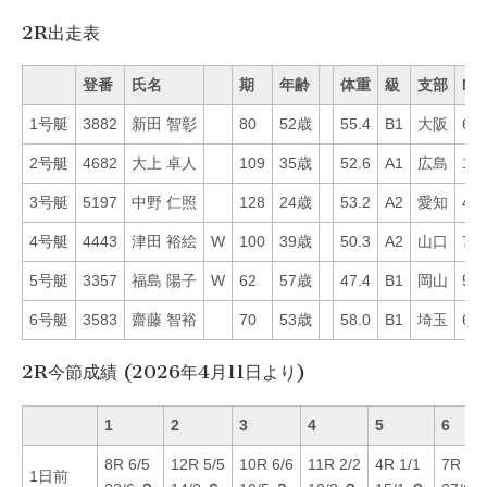
2R出走表
登番
氏名
期
年齢
体重
級
支部
Mo
1号艇
3882
新田 智彰
80
52歳
55.4
B1
大阪
60
2号艇
4682
大上 卓人
109
35歳
52.6
A1
広島
18
3号艇
5197
中野 仁照
128
24歳
53.2
A2
愛知
46
4号艇
4443
津田 裕絵
W
100
39歳
50.3
A2
山口
71
5号艇
3357
福島 陽子
W
62
57歳
47.4
B1
岡山
53
6号艇
3583
齋藤 智裕
70
53歳
58.0
B1
埼玉
66
2R今節成績 (2026年4月11日より)
1
2
3
4
5
6
8R 6/5
12R 5/5
10R 6/6
11R 2/2
4R 1/1
7R 4/6
1日前