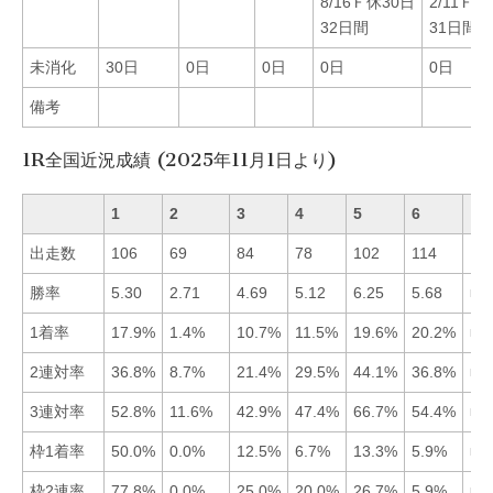
8/16Ｆ休30日
2/11Ｆ休
32日間
31日間
未消化
30日
0日
0日
0日
0日
備考
1R全国近況成績 (2025年11月1日より)
1
2
3
4
5
6
出走数
106
69
84
78
102
114
勝率
5.30
2.71
4.69
5.12
6.25
5.68
■5
1着率
17.9%
1.4%
10.7%
11.5%
19.6%
20.2%
■6
2連対率
36.8%
8.7%
21.4%
29.5%
44.1%
36.8%
■5
3連対率
52.8%
11.6%
42.9%
47.4%
66.7%
54.4%
■5
枠1着率
50.0%
0.0%
12.5%
6.7%
13.3%
5.9%
■1
枠2連率
77.8%
0.0%
25.0%
20.0%
26.7%
5.9%
■1