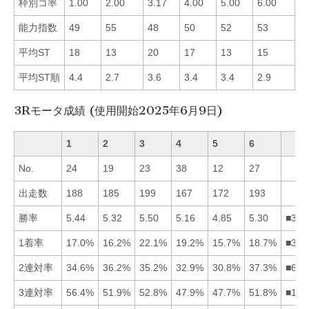
枠別コ率
1.00
2.00
3.17
4.00
5.00
6.00
■
能力指数
49
55
48
50
52
53
■
平均ST
18
13
20
17
13
15
■
平均ST順
4.4
2.7
3.6
3.4
3.4
2.9
■
3Rモータ成績 (使用開始2025年6月9日)
1
2
3
4
5
6
No.
24
19
23
38
12
27
出走数
188
185
199
167
172
193
勝率
5.44
5.32
5.50
5.16
4.85
5.30
■312
1着率
17.0%
16.2%
22.1%
19.2%
15.7%
18.7%
■346
2連対率
34.6%
36.2%
35.2%
32.9%
30.8%
37.3%
■623
3連対率
56.4%
51.9%
52.8%
47.9%
47.7%
51.8%
■132