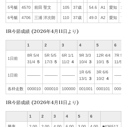
5号艇
4570
前田 聖文
105
37歳
54.6
A1
愛知
36
6号艇
4706
三浦 洋次朗
110
37歳
49.0
A2
愛知
74
1R今節成績 (2026年4月11日より)
1
2
3
4
5
6
8R 5/4
5R 5/5
6R 1/1
9R 3/3
12R 4/4
7R 5/5
1日前
31/4
５
17/3
５
11/2
４
10/4
３
10/1
５
11/5
４
1R 6/6
3R 6/6
1日前
———-
———-
———-
———
13/1
３
10/2
４
各枠走数
000010
000010
100000
001001
000101
00001
1R今節成績 (2026年4月11日より)
1
2
3
4
5
6
勝率
2.00
2.00
4.00
6.00
3.00
4.00
■436512