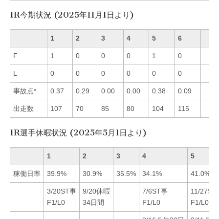
1R今期状況 (2025年11月1日より)
1
2
3
4
5
6
F
1
0
0
0
1
0
L
0
0
0
0
0
0
事故点*
0.37
0.29
0.00
0.00
0.38
0.09
出走数
107
70
85
80
104
115
1R選手休暇状況 (2025年5月1日より)
1
2
3
4
5
稼働日率
39.9%
30.9%
35.5%
34.1%
41.0%
3/20ST事
9/20休暇
7/6ST事
11/27S
F1/L0
34日間
F1/L0
F1/L0