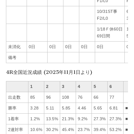
F1/L0
F1/
10/31ST事
6/
F2/L0
37
1/18Ｆ休60日
1/
69日間
55
未消化
0日
0日
0日
0日
0日
0日
備考
4R全国近況成績 (2025年11月1日より)
1
2
3
4
5
6
出走数
85
96
108
76
66
77
勝率
3.28
5.11
5.85
4.46
5.65
6.81
■63
1着率
1.2%
13.5%
21.3%
9.2%
27.3%
27.3%
■56
2連対率
10.6%
30.2%
45.4%
23.7%
39.4%
53.2%
■63