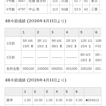
5号艇
4847
佐藤 隆太郎
115
31歳
52.7
A1
東京
31
6号艇
4797
中山 将
113
34歳
53.5
A2
三重
44
4R今節成績 (2026年4月11日より)
1
2
3
4
5
6
5R 4/6
3R 1/1
9R 6/6
2R 3/3
12R 1/1
10R 3/
1日前
19/5
６
10/2
１
08/1
６
18/2
３
15/4
１
F02/1
8R 4/3
6R 4/4
1日前
———-
———-
———-
———-
19/3
２
09/1
各枠走数
000100
100000
000001
001000
100100
00110
4R今節成績 (2026年4月11日より)
1
2
3
4
5
6
勝率
1.00
10.00
1.00
6.00
9.00
5.00
■254613