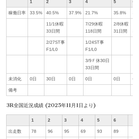
1
2
3
4
5
6
稼働日率
33.5%
40.5%
37.9%
21.7%
35.8%
39
11/1休暇
7/29休暇
2/8休暇
10
33日間
118日間
31日間
3
2/27ST事
1/24ST事
F1/L0
F1/L0
3/9Ｆ休30日
33日間
未消化
0日
30日
0日
0日
0日
0
備考
3R全国近況成績 (2025年11月1日より)
1
2
3
4
5
6
出走数
78
96
95
69
93
89