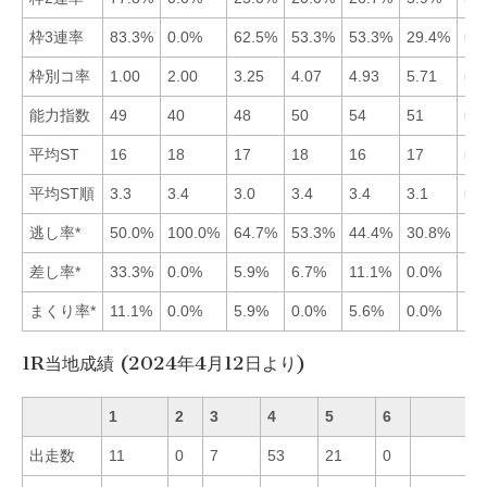
枠3連率
83.3%
0.0%
62.5%
53.3%
53.3%
29.4%
■1
枠別コ率
1.00
2.00
3.25
4.07
4.93
5.71
■1
能力指数
49
40
48
50
54
51
■5
平均ST
16
18
17
18
16
17
■1
平均ST順
3.3
3.4
3.0
3.4
3.4
3.1
■3
逃し率*
50.0%
100.0%
64.7%
53.3%
44.4%
30.8%
差し率*
33.3%
0.0%
5.9%
6.7%
11.1%
0.0%
まくり率*
11.1%
0.0%
5.9%
0.0%
5.6%
0.0%
1R当地成績 (2024年4月12日より)
1
2
3
4
5
6
出走数
11
0
7
53
21
0