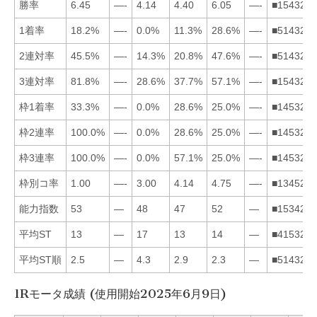
勝率
6.45
—-
4.14
4.40
6.05
—-
■154326
1着率
18.2%
—-
0.0%
11.3%
28.6%
—-
■514326
2連対率
45.5%
—-
14.3%
20.8%
47.6%
—-
■514326
3連対率
81.8%
—-
28.6%
37.7%
57.1%
—-
■154326
枠1着率
33.3%
—-
0.0%
28.6%
25.0%
—-
■145326
枠2連率
100.0%
—-
0.0%
28.6%
25.0%
—-
■145326
枠3連率
100.0%
—-
0.0%
57.1%
25.0%
—-
■145326
枠別コ率
1.00
—-
3.00
4.14
4.75
—-
■134526
能力指数
53
—
48
47
52
—
■153426
平均ST
13
—
17
13
14
—
■415326
平均ST順
2.5
—
4.3
2.9
2.3
—
■514326
1Rモータ成績 (使用開始2025年6月9日)