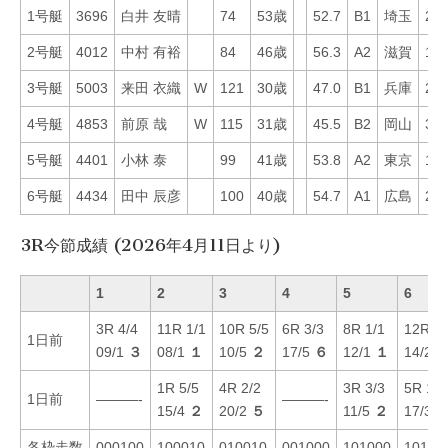
1号艇
3696
白井 友晴
74
53歳
52.7
B1
埼玉
24
2号艇
4012
中村 有裕
84
46歳
56.3
A2
滋賀
19
3号艇
5003
来田 衣織
W
121
30歳
47.0
B1
兵庫
23
4号艇
4853
前原 哉
W
115
31歳
45.5
B2
岡山
38
5号艇
4401
小林 泰
99
41歳
53.8
A2
東京
12
6号艇
4434
田中 辰彦
100
40歳
54.7
A1
広島
27
3R今節成績 (2026年4月11日より)
1
2
3
4
5
6
3R 4/4
11R 1/1
10R 5/5
6R 3/3
8R 1/1
12R 3/
1日前
09/1
３
08/1
１
10/5
２
17/5
６
12/1
１
14/2
1R 5/5
4R 2/2
3R 3/3
5R 1/1
1日前
———-
———-
15/4
２
20/2
５
11/5
２
17/3
各枠走数
000100
100010
010010
001000
101000
10100