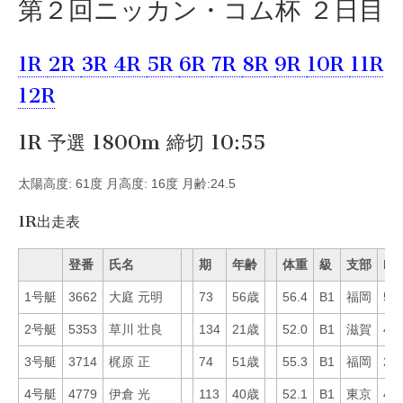
第２回ニッカン・コム杯 ２日目
1R
2R
3R
4R
5R
6R
7R
8R
9R
10R
11R
12R
1R 予選 1800m 締切 10:55
太陽高度: 61度 月高度: 16度 月齢:24.5
1R出走表
登番
氏名
期
年齢
体重
級
支部
Mo
1号艇
3662
大庭 元明
73
56歳
56.4
B1
福岡
56
2号艇
5353
草川 壮良
134
21歳
52.0
B1
滋賀
41
3号艇
3714
梶原 正
74
51歳
55.3
B1
福岡
28
4号艇
4779
伊倉 光
113
40歳
52.1
B1
東京
45