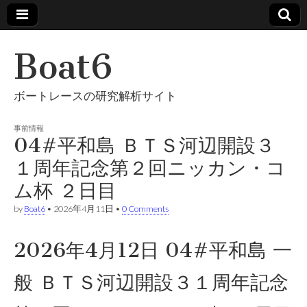
Boat6
ボートレースの研究解析サイト
事前情報
04#平和島 ＢＴＳ河辺開設３
１周年記念第２回ニッカン・コ
ム杯 ２日目
by
Boat6
•
2026年4月11日
•
0 Comments
2026年4月12日 04#平和島 一
般 ＢＴＳ河辺開設３１周年記念