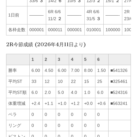
33/6
３
14/2
６
10/5
３
12/3
２
15/1
２
27/6
6R 6/6
4R 6/6
2R 1/1
1日前
———-
———-
———-
11/2
２
31/5
３
23/6
各枠走数
000001
000011
000001
010001
100000
10010
2R今節成績 (2026年4月11日より)
1
2
3
4
5
6
勝率
6.00
4.50
6.00
7.00
8.00
1.50
■541326
平均ST
33
12
10
22
15
25
■325461
平均ST順
6.0
2.0
5.0
4.0
1.0
6.0
■524316
体重増減
+2.4
+1.1
+1.0
+1.2
+0.0
+0.6
■563241
ペラ
0
0
0
0
0
0
リング
0
0
0
0
0
0
ピストン
0
0
0
0
0
0