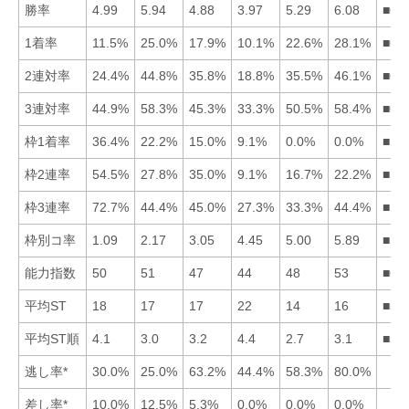
勝率
4.99
5.94
4.88
3.97
5.29
6.08
■62
1着率
11.5%
25.0%
17.9%
10.1%
22.6%
28.1%
■62
2連対率
24.4%
44.8%
35.8%
18.8%
35.5%
46.1%
■62
3連対率
44.9%
58.3%
45.3%
33.3%
50.5%
58.4%
■62
枠1着率
36.4%
22.2%
15.0%
9.1%
0.0%
0.0%
■12
枠2連率
54.5%
27.8%
35.0%
9.1%
16.7%
22.2%
■13
枠3連率
72.7%
44.4%
45.0%
27.3%
33.3%
44.4%
■13
枠別コ率
1.09
2.17
3.05
4.45
5.00
5.89
■12
能力指数
50
51
47
44
48
53
■62
平均ST
18
17
17
22
14
16
■56
平均ST順
4.1
3.0
3.2
4.4
2.7
3.1
■52
逃し率*
30.0%
25.0%
63.2%
44.4%
58.3%
80.0%
差し率*
10.0%
12.5%
5.3%
0.0%
0.0%
0.0%