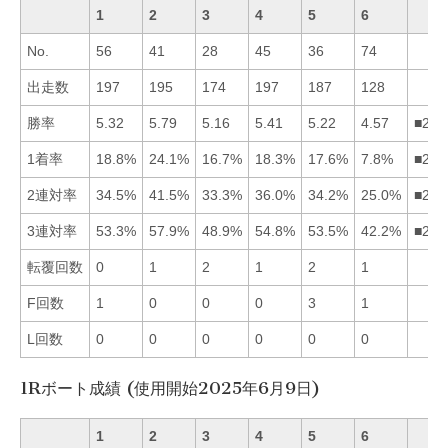
1
2
3
4
5
6
No.
56
41
28
45
36
74
出走数
197
195
174
197
187
128
勝率
5.32
5.79
5.16
5.41
5.22
4.57
■241
1着率
18.8%
24.1%
16.7%
18.3%
17.6%
7.8%
■214
2連対率
34.5%
41.5%
33.3%
36.0%
34.2%
25.0%
■241
3連対率
53.3%
57.9%
48.9%
54.8%
53.5%
42.2%
■245
転覆回数
0
1
2
1
2
1
F回数
1
0
0
0
3
1
L回数
0
0
0
0
0
0
1Rボート成績 (使用開始2025年6月9日)
1
2
3
4
5
6