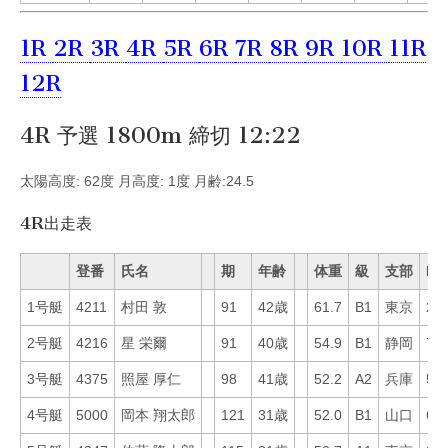
1R
2R
3R
4R
5R
6R
7R
8R
9R
10R
11R
12R
4R 予選 1800m 締切 12:22
太陽高度: 62度 月高度: 1度 月齢:24.5
4R出走表
登番
氏名
期
年齢
体重
級
支部
Mo
1号艇
4211
村田 敦
91
42歳
61.7
B1
東京
29
2号艇
4216
星 栄爾
91
40歳
54.9
B1
静岡
73
3号艇
4375
照屋 厚仁
98
41歳
52.2
A2
兵庫
55
4号艇
5000
岡本 翔太郎
121
31歳
52.0
B1
山口
63