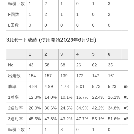
転覆回数
1
2
1
0
1
3
F回数
1
2
1
1
0
2
L回数
0
0
0
0
0
0
3Rボート成績 (使用開始2025年6月9日)
1
2
3
4
5
6
No.
43
58
68
26
62
35
出走数
154
157
139
172
147
161
勝率
4.84
4.99
4.78
5.01
5.73
5.23
■564
1着率
12.3%
14.0%
10.1%
15.7%
22.4%
16.1%
■564
2連対率
26.0%
30.6%
24.5%
34.9%
42.2%
34.8%
■546
3連対率
45.5%
47.8%
43.2%
47.7%
55.1%
51.6%
■562
転覆回数
1
1
3
0
1
0