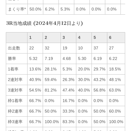
まくり率*
50.0%
6.2%
5.3%
0.0%
0.0%
0.0%
3R当地成績 (2024年4月12日より)
1
2
3
4
5
6
出走数
22
32
19
10
37
27
勝率
5.32
7.19
4.68
5.30
6.19
6.22
■
1着率
13.6%
28.1%
5.3%
20.0%
29.7%
18.5%
■
2連対率
40.9%
59.4%
26.3%
30.0%
43.2%
48.1%
■
3連対率
54.5%
81.2%
47.4%
40.0%
56.8%
63.0%
■
枠1着率
66.7%
0.0%
16.7%
0.0%
0.0%
0.0%
■
枠2連率
66.7%
50.0%
33.3%
0.0%
50.0%
60.0%
■
枠3連率
66.7%
100.0%
83.3%
0.0%
50.0%
100.0%
■