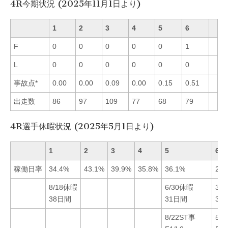
4R今期状況 (2025年11月1日より)
1
2
3
4
5
6
F
0
0
0
0
0
1
L
0
0
0
0
0
0
事故点*
0.00
0.00
0.09
0.00
0.15
0.51
出走数
86
97
109
77
68
79
4R選手休暇状況 (2025年5月1日より)
1
2
3
4
5
6
稼働日率
34.4%
43.1%
39.9%
35.8%
36.1%
26.
8/18休暇
6/30休暇
3/
38日間
31日間
32
8/22ST事
5/