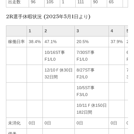
出走数
96
105
1
111
90
65
2R選手休暇状況 (2025年5月1日より)
1
2
3
4
5
稼働日率
38.4%
47.1%
20.5%
37.9%
28.
10/16ST事
7/30ST事
6/
F1/L0
F1/L0
F1/
12/10Ｆ休30日
8/27ST事
7/
32日間
F2/L0
32
10/5ST事
F3/L0
10/11Ｆ休150日
182日間
未消化
0日
0日
0日
0日
0日
備考