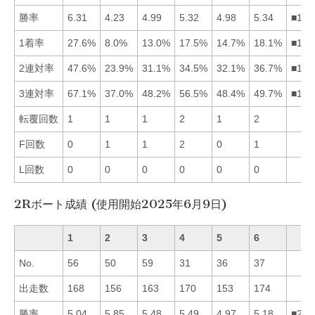
勝率
6.31
4.23
4.99
5.32
4.98
5.34
■164
1着率
27.6%
8.0%
13.0%
17.5%
14.7%
18.1%
■164
2連対率
47.6%
23.9%
31.1%
34.5%
32.1%
36.7%
■164
3連対率
67.1%
37.0%
48.2%
56.5%
48.4%
49.7%
■146
転覆回数
1
1
1
2
1
2
F回数
0
1
1
2
0
1
L回数
0
0
0
0
0
0
2Rボート成績 (使用開始2025年6月9日)
1
2
3
4
5
6
No.
56
50
59
31
36
37
出走数
168
156
163
170
153
174
勝率
5.04
5.85
5.48
5.49
4.97
5.18
■243