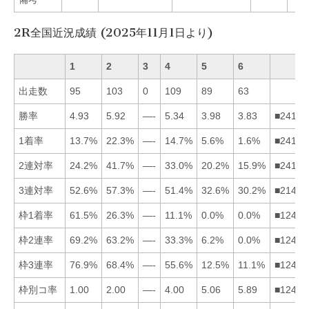
2R全国近況成績 (2025年11月1日より)
1
2
3
4
5
6
出走数
95
103
0
109
89
63
勝率
4.93
5.92
—-
5.34
3.98
3.83
■24156
1着率
13.7%
22.3%
—-
14.7%
5.6%
1.6%
■24156
2連対率
24.2%
41.7%
—-
33.0%
20.2%
15.9%
■24156
3連対率
52.6%
57.3%
—-
51.4%
32.6%
30.2%
■21456
枠1着率
61.5%
26.3%
—-
11.1%
0.0%
0.0%
■12456
枠2連率
69.2%
63.2%
—-
33.3%
6.2%
0.0%
■12456
枠3連率
76.9%
68.4%
—-
55.6%
12.5%
11.1%
■12456
枠別コ率
1.00
2.00
—-
4.00
5.06
5.89
■12456