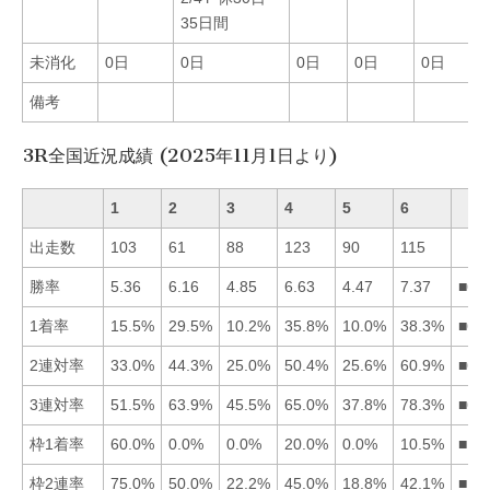
35日間
未消化
0日
0日
0日
0日
0日
備考
3R全国近況成績 (2025年11月1日より)
1
2
3
4
5
6
出走数
103
61
88
123
90
115
勝率
5.36
6.16
4.85
6.63
4.47
7.37
■64
1着率
15.5%
29.5%
10.2%
35.8%
10.0%
38.3%
■64
2連対率
33.0%
44.3%
25.0%
50.4%
25.6%
60.9%
■64
3連対率
51.5%
63.9%
45.5%
65.0%
37.8%
78.3%
■64
枠1着率
60.0%
0.0%
0.0%
20.0%
0.0%
10.5%
■14
枠2連率
75.0%
50.0%
22.2%
45.0%
18.8%
42.1%
■12