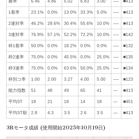
勝率
6.46
4.86
5.02
6.83
3.00
—-
■41325
1着率
23.1%
0.0%
13.0%
33.3%
5.0%
—-
■41352
2連対率
46.2%
28.6%
30.4%
55.6%
10.0%
—-
■41325
3連対率
76.9%
57.1%
52.2%
72.2%
10.0%
—-
■14235
枠1着率
50.0%
0.0%
18.2%
0.0%
0.0%
—-
■13245
枠2連率
75.0%
0.0%
45.5%
0.0%
25.0%
—-
■13524
枠3連率
75.0%
0.0%
63.6%
50.0%
25.0%
—-
■13452
枠別コ率
1.00
2.00
3.27
4.00
5.00
—-
■12345
能力指数
51
48
49
65
41
—
■41325
平均ST
18
21
18
14
18
—
■45132
平均ST順
2.8
4.3
3.5
2.6
3.5
—
■41352
3Rモータ成績 (使用開始2025年10月19日)