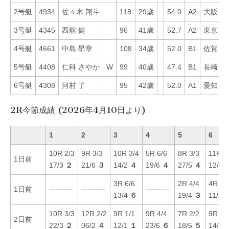
2号艇
4934
佐々木 翔斗
118
29歳
54.0
A2
大阪
6
3号艇
4345
西舘 健
96
41歳
52.7
A2
東京
3
4号艇
4661
中島 昂章
108
34歳
52.0
B1
佐賀
7
5号艇
4408
仁科 さやか
W
99
40歳
47.4
B1
長崎
2
6号艇
4308
河村 了
95
42歳
52.0
A1
愛知
3
2R今節成績 (2026年4月10日より)
1
2
3
4
5
6
10R 2/3
9R 3/3
10R 3/4
5R 6/6
8R 3/3
11R 3
1日前
17/3
２
21/6
３
14/2
４
19/6
４
27/5
４
12/5
3R 6/6
2R 4/4
4R 1/
1日前
———-
———-
———-
13/4
６
19/4
３
11/2
10R 3/3
12R 2/2
9R 1/1
9R 4/4
7R 2/2
9R 6/
2日前
22/3
２
06/2
４
12/1
１
23/6
６
18/5
５
14/2