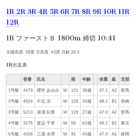
1R
2R
3R
4R
5R
6R
7R
8R
9R
10R
11R
12R
1R ファーストＢ 1800m 締切 10:41
太陽高度: 58度 月高度: 43度 月齢:26.5
1R出走表
登番
氏名
期
年齢
体重
級
支部
1号艇
4478
櫻本 あゆみ
W
101
38歳
47.2
A2
群馬
7
2号艇
4924
中北 涼
W
118
33歳
48.2
B1
長崎
5
3号艇
5213
湯淺 紀香
W
129
27歳
47.0
A2
群馬
7
4号艇
3175
渡辺 千草
W
55
62歳
48.2
B1
東京
1
5号艇
4208
三浦 永理
W
91
43歳
47.0
A1
静岡
6