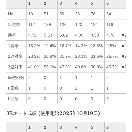
1
2
3
4
5
6
No.
13
51
59
26
78
34
出走数
117
129
126
120
124
116
勝率
4.72
5.53
5.02
4.39
4.98
4.78
■235
1着率
16.2%
19.4%
16.7%
14.2%
18.5%
9.5%
■253
2連対率
23.9%
38.8%
31.7%
23.3%
31.5%
26.7%
■235
3連対率
41.0%
56.6%
47.6%
40.8%
50.0%
45.7%
■253
転覆回数
2
0
1
1
1
2
F回数
1
0
0
2
1
1
L回数
0
0
0
0
0
0
3Rボート成績 (使用開始2025年10月19日)
1
2
3
4
5
6