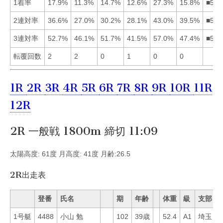
1着率
17.9%
11.3%
14.7%
12.6%
27.3%
15.8%
■516
2連対率
36.6%
27.0%
30.2%
28.1%
43.0%
39.5%
■561
3連対率
52.7%
46.1%
51.7%
41.5%
57.0%
47.4%
■513
転覆回数
2
2
0
1
0
0
1R
2R
3R
4R
5R
6R
7R
8R
9R
10R
11R
12R
2R 一般戦 1800m 締切 11:09
太陽高度: 61度 月高度: 41度 月齢:26.5
2R出走表
登番
氏名
期
年齢
体重
級
支部
1号艇
4488
小山 勉
102
39歳
52.4
A1
埼玉
3