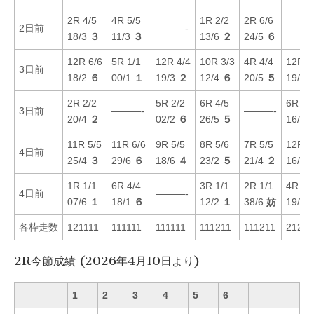
2R 4/5
4R 5/5
1R 2/2
2R 6/6
2日前
———-
———
18/3
３
11/3
３
13/6
２
24/5
６
12R 6/6
5R 1/1
12R 4/4
10R 3/3
4R 4/4
12R 1
3日前
18/2
６
00/1
１
19/3
２
12/4
６
20/5
５
19/3
2R 2/2
5R 2/2
6R 4/5
6R 3/
3日前
———-
———-
20/4
２
02/2
６
26/5
５
16/2
11R 5/5
11R 6/6
9R 5/5
8R 5/6
7R 5/5
12R 5
4日前
25/4
３
29/6
６
18/6
４
23/2
５
21/4
２
16/3
1R 1/1
6R 4/4
3R 1/1
2R 1/1
4R 2/
4日前
———-
07/6
１
18/1
６
12/2
１
38/6
妨
19/5
各枠走数
121111
111111
111111
111211
111211
21201
2R今節成績 (2026年4月10日より)
1
2
3
4
5
6