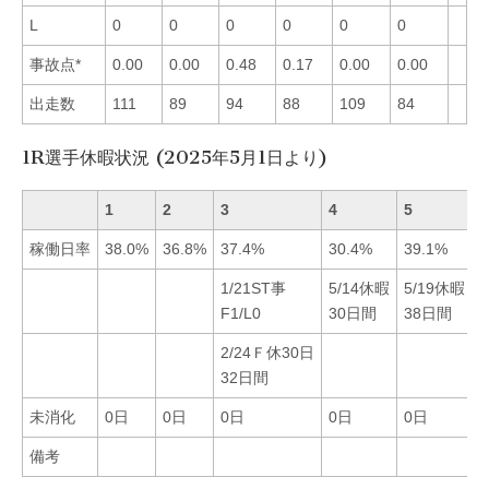
L
0
0
0
0
0
0
事故点*
0.00
0.00
0.48
0.17
0.00
0.00
出走数
111
89
94
88
109
84
1R選手休暇状況 (2025年5月1日より)
1
2
3
4
5
6
稼働日率
38.0%
36.8%
37.4%
30.4%
39.1%
2
1/21ST事
5/14休暇
5/19休暇
F1/L0
30日間
38日間
2/24Ｆ休30日
32日間
未消化
0日
0日
0日
0日
0日
備考