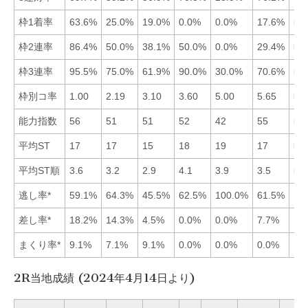
枠1着率
63.6%
25.0%
19.0%
0.0%
0.0%
17.6%
■1
枠2連率
86.4%
50.0%
38.1%
50.0%
0.0%
29.4%
■1
枠3連率
95.5%
75.0%
61.9%
90.0%
30.0%
70.6%
■1
枠別コ率
1.00
2.19
3.10
3.60
5.00
5.65
■1
能力指数
56
51
51
52
42
55
■1
平均ST
17
17
15
18
19
17
■3
平均ST順
3.6
3.2
2.9
4.1
3.9
3.5
■3
逃し率*
59.1%
64.3%
45.5%
62.5%
100.0%
61.5%
差し率*
18.2%
14.3%
4.5%
0.0%
0.0%
7.7%
まくり率*
9.1%
7.1%
9.1%
0.0%
0.0%
0.0%
2R当地成績 (2024年4月14日より)