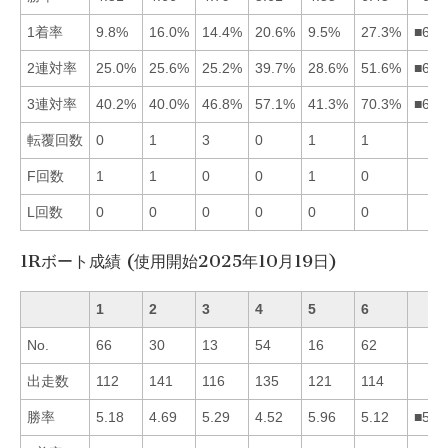
1着率
9.8%
16.0%
14.4%
20.6%
9.5%
27.3%
■642
2連対率
25.0%
25.6%
25.2%
39.7%
28.6%
51.6%
■645
3連対率
40.2%
40.0%
46.8%
57.1%
41.3%
70.3%
■643
転覆回数
0
1
3
0
1
1
F回数
1
1
0
0
1
0
L回数
0
0
0
0
0
0
1Rボート成績 (使用開始2025年10月19日)
1
2
3
4
5
6
No.
66
30
13
54
16
62
出走数
112
141
116
135
121
114
勝率
5.18
4.69
5.29
4.52
5.96
5.12
■531