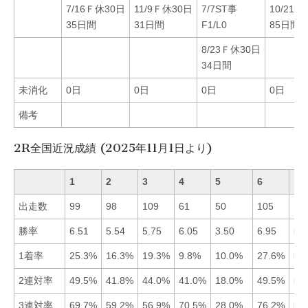
7/16Ｆ休30日
11/9Ｆ休30日
7/7ST事
10/21休
35日間
31日間
F1/L0
85日間
8/23Ｆ休30日
34日間
未消化
0日
0日
0日
0日
備考
2R全国近況成績 (2025年11月1日より)
1
2
3
4
5
6
出走数
99
98
109
61
50
105
勝率
6.51
5.54
5.75
6.05
3.50
6.95
■6
1着率
25.3%
16.3%
19.3%
9.8%
10.0%
27.6%
■6
2連対率
49.5%
41.8%
44.0%
41.0%
18.0%
49.5%
■6
3連対率
69.7%
59.2%
56.9%
70.5%
28.0%
76.2%
■6