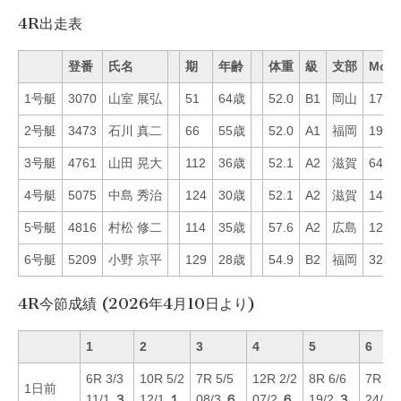
4R出走表
登番
氏名
期
年齢
体重
級
支部
Mo
1号艇
3070
山室 展弘
51
64歳
52.0
B1
岡山
17
2号艇
3473
石川 真二
66
55歳
52.0
A1
福岡
19
3号艇
4761
山田 晃大
112
36歳
52.1
A2
滋賀
64
4号艇
5075
中島 秀治
124
30歳
52.1
A2
滋賀
14
5号艇
4816
村松 修二
114
35歳
57.6
A2
広島
12
6号艇
5209
小野 京平
129
28歳
54.9
B2
福岡
32
4R今節成績 (2026年4月10日より)
1
2
3
4
5
6
6R 3/3
10R 5/2
7R 5/5
12R 2/2
8R 6/6
7R 6/
1日前
11/1
３
12/1
１
08/3
６
07/2
６
19/2
３
24/6