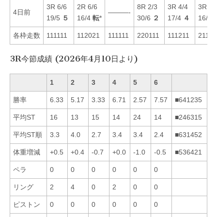
3R 6/6
2R 6/6
8R 2/3
3R 4/4
3R 5/
4日前
———-
19/5
５
16/4
転
*
30/6
２
17/4
４
16/3
各枠走数
111111
112021
111111
220111
111211
21112
3R今節成績 (2026年4月10日より)
1
2
3
4
5
6
勝率
6.33
5.17
3.33
6.71
2.57
7.57
■641235
平均ST
16
13
15
14
24
14
■246315
平均ST順
3.3
4.0
2.7
3.4
3.4
2.4
■631452
体重増減
+0.5
+0.4
-0.7
+0.0
-1.0
-0.5
■536421
ペラ
0
0
0
0
0
0
リング
2
4
0
2
0
0
ピストン
0
0
0
0
0
0