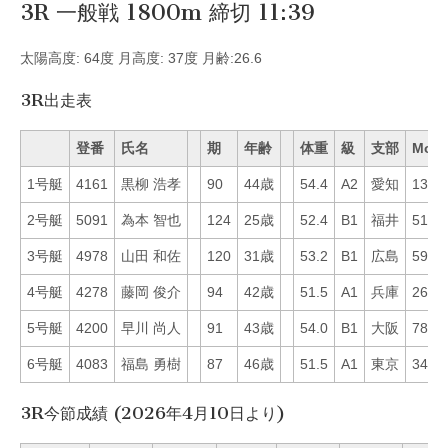
3R 一般戦 1800m 締切 11:39
太陽高度: 64度 月高度: 37度 月齢:26.6
3R出走表
登番
氏名
期
年齢
体重
級
支部
Mo
1号艇
4161
黒柳 浩孝
90
44歳
54.4
A2
愛知
13
2号艇
5091
為本 智也
124
25歳
52.4
B1
福井
51
3号艇
4978
山田 和佐
120
31歳
53.2
B1
広島
59
4号艇
4278
藤岡 俊介
94
42歳
51.5
A1
兵庫
26
5号艇
4200
早川 尚人
91
43歳
54.0
B1
大阪
78
6号艇
4083
福島 勇樹
87
46歳
51.5
A1
東京
34
3R今節成績 (2026年4月10日より)