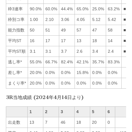
枠3連率
90.0%
60.0%
44.4%
65.0%
25.0%
63.2%
■14
枠別コ率
1.00
2.10
3.06
4.05
5.12
5.42
■12
能力指数
50
51
49
57
47
58
■64
平均ST
16
17
17
13
18
14
■46
平均ST順
3.1
3.1
3.7
2.6
3.4
2.4
■64
逃し率*
55.0%
66.7%
82.4%
42.1%
35.7%
83.3%
差し率*
20.0%
0.0%
0.0%
15.8%
0.0%
0.0%
まくり率*
20.0%
0.0%
0.0%
0.0%
0.0%
0.0%
3R当地成績 (2024年4月14日より)
1
2
3
4
5
6
出走数
13
7
46
18
20
0