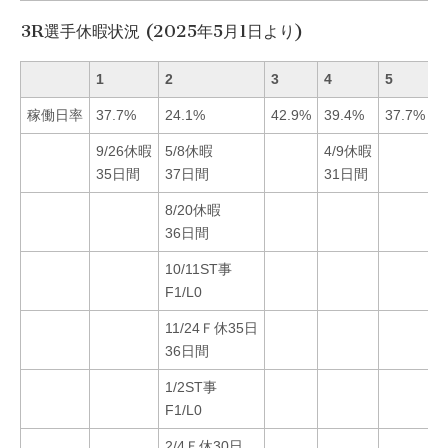
3R選手休暇状況 (2025年5月1日より)
1
2
3
4
5
6
稼働日率
37.7%
24.1%
42.9%
39.4%
37.7%
2
9/26休暇
5/8休暇
4/9休暇
3
35日間
37日間
31日間
8/20休暇
36日間
10/11ST事
F1/L0
11/24Ｆ休35日
36日間
1/2ST事
F1/L0
2/4Ｆ休30日