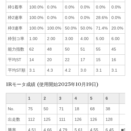
枠1着率
100.0%
0.0%
0.0%
0.0%
0.0%
0.0%
■
枠2連率
100.0%
0.0%
0.0%
0.0%
28.6%
0.0%
■
枠3連率
100.0%
100.0%
50.0%
50.0%
71.4%
20.0%
■
枠別コ率
1.00
2.00
3.00
4.00
5.00
6.00
■
能力指数
62
48
50
51
55
45
■
平均ST
14
20
22
17
15
16
■
平均ST順
3.1
4.3
4.2
3.0
3.1
3.1
■
1Rモータ成績 (使用開始2025年10月19日)
1
2
3
4
5
6
No.
75
50
71
18
68
38
出走数
112
125
111
126
126
128
勝率
4.51
4.66
4.79
5.61
4.55
6.45
■643