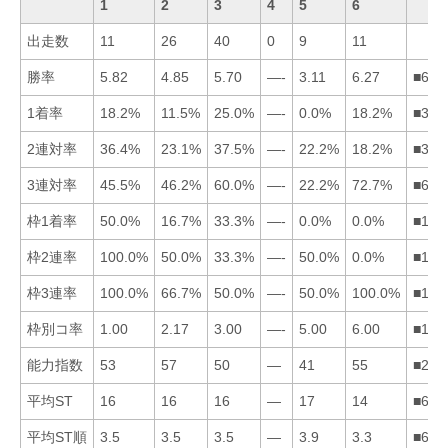
1
2
3
4
5
6
出走数
11
26
40
0
9
11
勝率
5.82
4.85
5.70
—-
3.11
6.27
■613
1着率
18.2%
11.5%
25.0%
—-
0.0%
18.2%
■316
2連対率
36.4%
23.1%
37.5%
—-
22.2%
18.2%
■312
3連対率
45.5%
46.2%
60.0%
—-
22.2%
72.7%
■632
枠1着率
50.0%
16.7%
33.3%
—-
0.0%
0.0%
■132
枠2連率
100.0%
50.0%
33.3%
—-
50.0%
0.0%
■125
枠3連率
100.0%
66.7%
50.0%
—-
50.0%
100.0%
■162
枠別コ率
1.00
2.17
3.00
—-
5.00
6.00
■123
能力指数
53
57
50
—
41
55
■261
平均ST
16
16
16
—
17
14
■623
平均ST順
3.5
3.5
3.5
—
3.9
3.3
■612