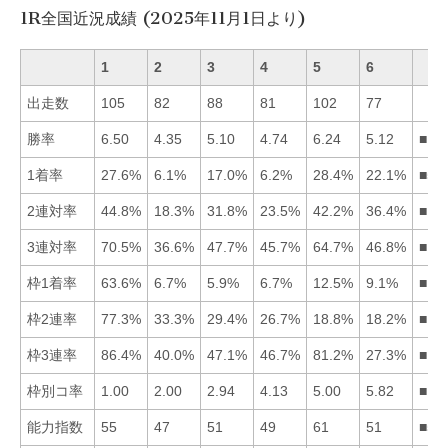
1R全国近況成績 (2025年11月1日より)
1
2
3
4
5
6
出走数
105
82
88
81
102
77
勝率
6.50
4.35
5.10
4.74
6.24
5.12
■15
1着率
27.6%
6.1%
17.0%
6.2%
28.4%
22.1%
■51
2連対率
44.8%
18.3%
31.8%
23.5%
42.2%
36.4%
■15
3連対率
70.5%
36.6%
47.7%
45.7%
64.7%
46.8%
■15
枠1着率
63.6%
6.7%
5.9%
6.7%
12.5%
9.1%
■15
枠2連率
77.3%
33.3%
29.4%
26.7%
18.8%
18.2%
■12
枠3連率
86.4%
40.0%
47.1%
46.7%
81.2%
27.3%
■15
枠別コ率
1.00
2.00
2.94
4.13
5.00
5.82
■12
能力指数
55
47
51
49
61
51
■51