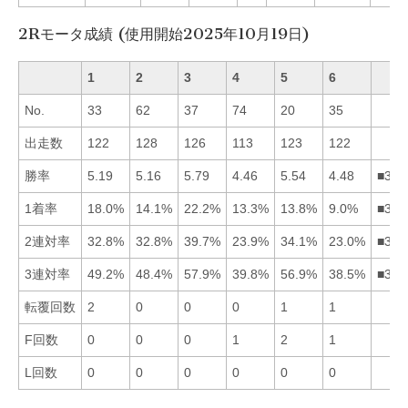
2Rモータ成績 (使用開始2025年10月19日)
1
2
3
4
5
6
No.
33
62
37
74
20
35
出走数
122
128
126
113
123
122
勝率
5.19
5.16
5.79
4.46
5.54
4.48
■351
1着率
18.0%
14.1%
22.2%
13.3%
13.8%
9.0%
■312
2連対率
32.8%
32.8%
39.7%
23.9%
34.1%
23.0%
■352
3連対率
49.2%
48.4%
57.9%
39.8%
56.9%
38.5%
■351
転覆回数
2
0
0
0
1
1
F回数
0
0
0
1
2
1
L回数
0
0
0
0
0
0