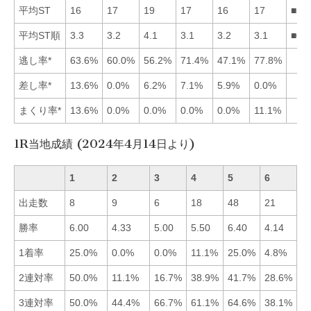
平均ST
16
17
19
17
16
17
■51
平均ST順
3.3
3.2
4.1
3.1
3.2
3.1
■64
逃し率*
63.6%
60.0%
56.2%
71.4%
47.1%
77.8%
差し率*
13.6%
0.0%
6.2%
7.1%
5.9%
0.0%
まくり率*
13.6%
0.0%
0.0%
0.0%
0.0%
11.1%
1R当地成績 (2024年4月14日より)
1
2
3
4
5
6
出走数
8
9
6
18
48
21
勝率
6.00
4.33
5.00
5.50
6.40
4.14
■
1着率
25.0%
0.0%
0.0%
11.1%
25.0%
4.8%
■
2連対率
50.0%
11.1%
16.7%
38.9%
41.7%
28.6%
■
3連対率
50.0%
44.4%
66.7%
61.1%
64.6%
38.1%
■