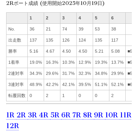
2Rボート成績 (使用開始2025年10月19日)
1
2
3
4
5
6
No.
36
21
74
39
53
38
出走数
137
135
126
124
135
117
勝率
5.16
4.67
4.50
4.50
5.21
5.08
■516
1着率
19.0%
16.3%
10.3%
12.9%
19.3%
13.7%
■512
2連対率
34.3%
29.6%
31.7%
32.3%
34.8%
29.9%
■514
3連対率
48.9%
42.2%
42.1%
39.5%
51.1%
52.1%
■651
転覆回数
0
2
1
0
0
2
1R
2R
3R
4R
5R
6R
7R
8R
9R
10R
11R
12R