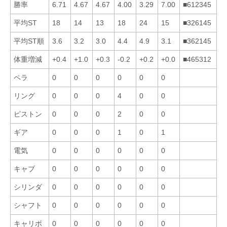
勝率
6.71
4.67
4.67
4.00
3.29
7.00
■612345
平均ST
18
14
13
18
24
15
■326145
平均ST順
3.6
3.2
3.0
4.4
4.9
3.1
■362145
体重増減
+0.4
+1.0
+0.3
-0.2
+0.2
+0.0
■465312
ペラ
0
0
0
0
0
0
リング
0
0
0
4
0
0
ピストン
0
0
0
2
0
0
ギア
0
0
0
1
0
1
電気
0
0
0
0
0
0
キャブ
0
0
0
0
0
0
シリンダ
0
0
0
0
0
0
シャフト
0
0
0
0
0
0
キャリボ
0
0
0
0
0
0