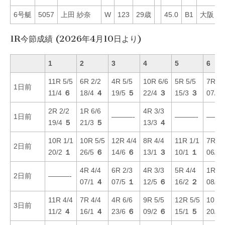
6号艇
5057
上田 紗奈
W
123
29歳
45.0
B1
大阪
3
1R今節成績 (2026年4月10日より)
1
2
3
4
5
6
11R 5/5
6R 2/2
4R 5/5
10R 6/6
5R 5/5
7R 2/
1日前
11/4
６
18/4
４
19/5
５
22/4
３
15/3
３
07/1
2R 2/2
1R 6/6
4R 3/3
1日前
———-
———-
———
19/4
５
21/3
５
13/3
４
10R 1/1
10R 5/5
12R 4/4
8R 4/4
11R 1/1
7R 3/
2日前
20/2
１
26/5
６
14/6
６
13/1
３
10/1
１
06/1
4R 4/4
6R 2/3
4R 3/3
5R 4/4
1R 4/
2日前
———-
07/1
４
07/5
１
12/5
６
16/2
２
08/1
11R 4/4
7R 4/4
4R 6/6
9R 5/5
12R 5/5
10R 1
3日前
11/2
４
16/1
４
23/6
６
09/2
６
15/1
５
20/6