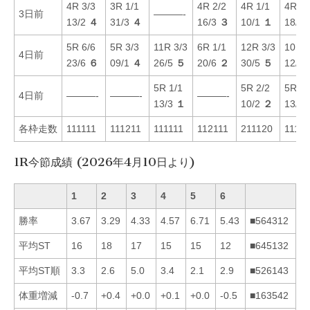
4R 3/3
3R 1/1
4R 2/2
4R 1/1
4R 5/
3日前
———-
13/2
４
31/3
４
16/3
３
10/1
１
18/4
5R 6/6
5R 3/3
11R 3/3
6R 1/1
12R 3/3
10R 6
4日前
23/6
６
09/1
４
26/5
５
20/6
２
30/5
５
12/4
5R 1/1
5R 2/2
5R 4/
4日前
———-
———-
———-
13/3
１
10/2
２
13/3
各枠走数
111111
111211
111111
112111
211120
1112
1R今節成績 (2026年4月10日より)
1
2
3
4
5
6
勝率
3.67
3.29
4.33
4.57
6.71
5.43
■564312
平均ST
16
18
17
15
15
12
■645132
平均ST順
3.3
2.6
5.0
3.4
2.1
2.9
■526143
体重増減
-0.7
+0.4
+0.0
+0.1
+0.0
-0.5
■163542