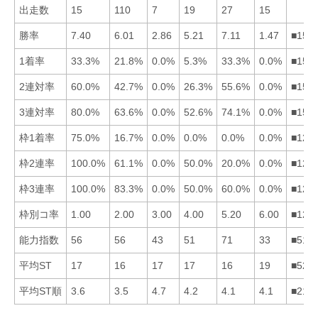
出走数
15
110
7
19
27
15
勝率
7.40
6.01
2.86
5.21
7.11
1.47
■152
1着率
33.3%
21.8%
0.0%
5.3%
33.3%
0.0%
■152
2連対率
60.0%
42.7%
0.0%
26.3%
55.6%
0.0%
■152
3連対率
80.0%
63.6%
0.0%
52.6%
74.1%
0.0%
■152
枠1着率
75.0%
16.7%
0.0%
0.0%
0.0%
0.0%
■123
枠2連率
100.0%
61.1%
0.0%
50.0%
20.0%
0.0%
■124
枠3連率
100.0%
83.3%
0.0%
50.0%
60.0%
0.0%
■125
枠別コ率
1.00
2.00
3.00
4.00
5.20
6.00
■123
能力指数
56
56
43
51
71
33
■512
平均ST
17
16
17
17
16
19
■523
平均ST順
3.6
3.5
4.7
4.2
4.1
4.1
■216