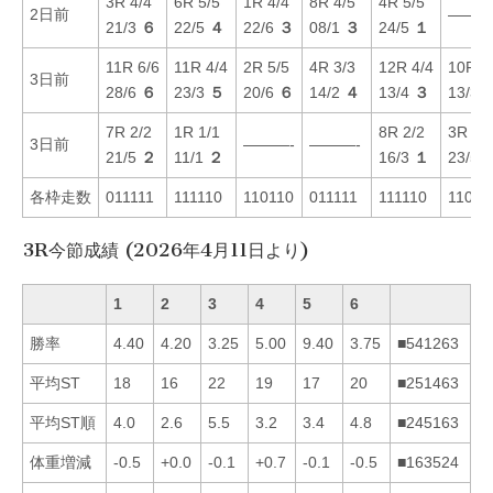
3R 4/4
6R 5/5
1R 4/4
8R 4/5
4R 5/5
2日前
———
21/3
６
22/5
４
22/6
３
08/1
３
24/5
１
11R 6/6
11R 4/4
2R 5/5
4R 3/3
12R 4/4
10R 4
3日前
28/6
６
23/3
５
20/6
６
14/2
４
13/4
３
13/3
7R 2/2
1R 1/1
8R 2/2
3R 5/
3日前
———-
———-
21/5
２
11/1
２
16/3
１
23/5
各枠走数
011111
111110
110110
011111
111110
11011
3R今節成績 (2026年4月11日より)
1
2
3
4
5
6
勝率
4.40
4.20
3.25
5.00
9.40
3.75
■541263
平均ST
18
16
22
19
17
20
■251463
平均ST順
4.0
2.6
5.5
3.2
3.4
4.8
■245163
体重増減
-0.5
+0.0
-0.1
+0.7
-0.1
-0.5
■163524