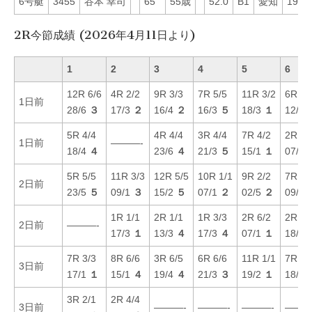
6号艇
3455
谷本 幸司
65
55歳
52.0
B1
愛知
19
2R今節成績 (2026年4月11日より)
1
2
3
4
5
6
12R 6/6
4R 2/2
9R 3/3
7R 5/5
11R 3/2
6R 1/
1日前
28/6
３
17/3
２
16/4
２
16/3
５
18/3
１
12/3
5R 4/4
4R 4/4
3R 4/4
7R 4/2
2R 3/
1日前
———-
18/4
４
23/6
４
21/3
５
15/1
１
07/1
5R 5/5
11R 3/3
12R 5/5
10R 1/1
9R 2/2
7R 5/
2日前
23/5
５
09/1
３
15/2
５
07/1
２
02/5
２
09/2
1R 1/1
2R 1/1
1R 3/3
2R 6/2
2R 2/
2日前
———-
17/3
１
13/3
４
17/3
４
07/1
１
18/6
7R 3/3
8R 6/6
3R 6/5
6R 6/6
11R 1/1
7R 4/
3日前
17/1
１
15/1
４
19/4
４
21/3
３
19/2
１
18/2
3R 2/1
2R 4/4
3日前
———-
———-
———-
———