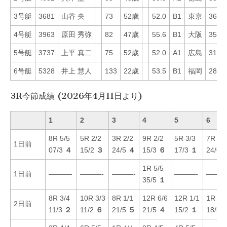
3号艇
3681
山谷 央
73
52歳
52.0
B1
東京
36
4号艇
3963
原田 秀弥
82
47歳
55.6
B1
大阪
35
5号艇
3737
上平 真二
75
52歳
52.0
A1
広島
31
6号艇
5328
井上 慧人
133
22歳
53.5
B1
福岡
28
3R今節成績 (2026年4月11日より)
1
2
3
4
5
6
8R 5/5
5R 2/2
3R 2/2
9R 2/2
5R 3/3
7R 1/
1日前
07/3
４
15/2
３
24/5
４
15/3
６
17/3
１
24/6
1R 5/5
1日前
———-
———-
———-
———-
———
35/5
１
8R 3/4
10R 3/3
8R 1/1
12R 6/6
12R 1/1
1R 2/
2日前
11/3
２
11/2
６
21/5
５
21/5
４
15/2
１
18/5