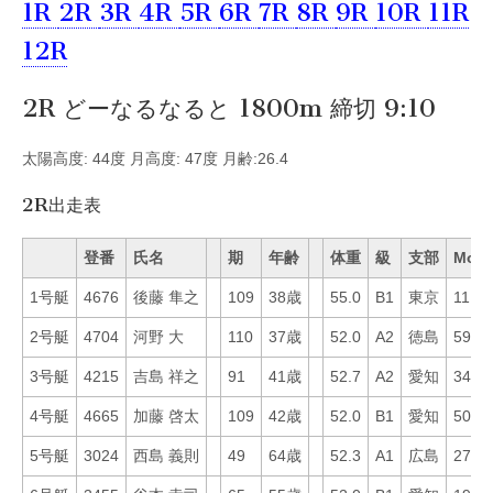
1R
2R
3R
4R
5R
6R
7R
8R
9R
10R
11R
12R
2R どーなるなると 1800m 締切 9:10
太陽高度: 44度 月高度: 47度 月齢:26.4
2R出走表
登番
氏名
期
年齢
体重
級
支部
Mo
1号艇
4676
後藤 隼之
109
38歳
55.0
B1
東京
11
2号艇
4704
河野 大
110
37歳
52.0
A2
徳島
59
3号艇
4215
吉島 祥之
91
41歳
52.7
A2
愛知
34
4号艇
4665
加藤 啓太
109
42歳
52.0
B1
愛知
50
5号艇
3024
西島 義則
49
64歳
52.3
A1
広島
27