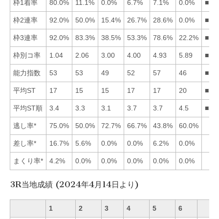
枠1着率
80.0%
11.1%
0.0%
6.7%
7.1%
0.0%
■12
枠2連率
92.0%
50.0%
15.4%
26.7%
28.6%
0.0%
■12
枠3連率
92.0%
83.3%
38.5%
53.3%
78.6%
22.2%
■12
枠別コ率
1.04
2.06
3.00
4.00
4.93
5.89
■12
能力指数
53
53
49
52
57
46
■52
平均ST
17
15
15
17
17
20
■32
平均ST順
3.4
3.3
3.1
3.7
3.7
4.5
■32
逃し率*
75.0%
50.0%
72.7%
66.7%
43.8%
60.0%
差し率*
16.7%
5.6%
0.0%
0.0%
6.2%
0.0%
まくり率*
4.2%
0.0%
0.0%
0.0%
0.0%
0.0%
3R当地成績 (2024年4月14日より)
1
2
3
4
5
6