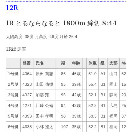
12R
1R とるならなると 1800m 締切 8:44
太陽高度: 38度 月高度: 46度 月齢:26.4
1R出走表
登番
氏名
期
年齢
体重
級
支部
Mo
1号艇
4064
原田 篤志
86
46歳
51.0
A1
山口
52
2号艇
4323
山田 佑樹
95
39歳
55.4
B1
岡山
15
3号艇
4327
加藤 翔
96
42歳
52.1
B1
静岡
20
4号艇
4271
川崎 公靖
94
43歳
52.3
B1
広島
25
5号艇
4393
田中 孝明
98
39歳
58.3
B1
福岡
37
6号艇
4638
小林 遼太
107
35歳
52.2
B1
福岡
12