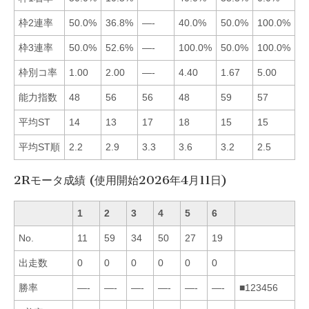
枠2連率
50.0%
36.8%
—-
40.0%
50.0%
100.0%
■
枠3連率
50.0%
52.6%
—-
100.0%
50.0%
100.0%
■
枠別コ率
1.00
2.00
—-
4.40
1.67
5.00
■
能力指数
48
56
56
48
59
57
■
平均ST
14
13
17
18
15
15
■
平均ST順
2.2
2.9
3.3
3.6
3.2
2.5
■
2Rモータ成績 (使用開始2026年4月11日)
1
2
3
4
5
6
No.
11
59
34
50
27
19
出走数
0
0
0
0
0
0
勝率
—-
—-
—-
—-
—-
—-
■123456