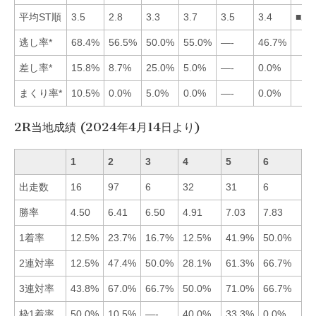
平均ST順
3.5
2.8
3.3
3.7
3.5
3.4
■23
逃し率*
68.4%
56.5%
50.0%
55.0%
—-
46.7%
差し率*
15.8%
8.7%
25.0%
5.0%
—-
0.0%
まくり率*
10.5%
0.0%
5.0%
0.0%
—-
0.0%
2R当地成績 (2024年4月14日より)
1
2
3
4
5
6
出走数
16
97
6
32
31
6
勝率
4.50
6.41
6.50
4.91
7.03
7.83
■
1着率
12.5%
23.7%
16.7%
12.5%
41.9%
50.0%
■
2連対率
12.5%
47.4%
50.0%
28.1%
61.3%
66.7%
■
3連対率
43.8%
67.0%
66.7%
50.0%
71.0%
66.7%
■
枠1着率
50.0%
10.5%
—-
40.0%
33.3%
0.0%
■