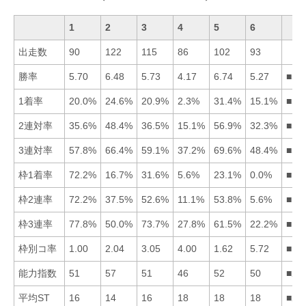
1
2
3
4
5
6
出走数
90
122
115
86
102
93
勝率
5.70
6.48
5.73
4.17
6.74
5.27
■52
1着率
20.0%
24.6%
20.9%
2.3%
31.4%
15.1%
■52
2連対率
35.6%
48.4%
36.5%
15.1%
56.9%
32.3%
■52
3連対率
57.8%
66.4%
59.1%
37.2%
69.6%
48.4%
■52
枠1着率
72.2%
16.7%
31.6%
5.6%
23.1%
0.0%
■13
枠2連率
72.2%
37.5%
52.6%
11.1%
53.8%
5.6%
■15
枠3連率
77.8%
50.0%
73.7%
27.8%
61.5%
22.2%
■13
枠別コ率
1.00
2.04
3.05
4.00
1.62
5.72
■15
能力指数
51
57
51
46
52
50
■25
平均ST
16
14
16
18
18
18
■23