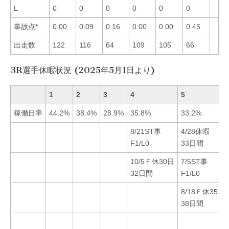
L
0
0
0
0
0
0
事故点*
0.00
0.09
0.16
0.00
0.00
0.45
出走数
122
116
64
109
105
66
3R選手休暇状況 (2025年5月1日より)
1
2
3
4
5
稼働日率
44.2%
38.4%
28.9%
35.8%
33.2%
8/21ST事
4/28休暇
F1/L0
33日間
10/5Ｆ休30日
7/5ST事
32日間
F1/L0
8/18Ｆ休35日
38日間