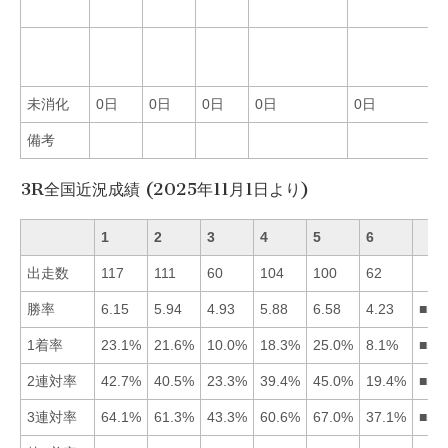
未消化
0日
0日
0日
0日
0日
備考
3R全国近況成績 (2025年11月1日より)
1
2
3
4
5
6
出走数
117
111
60
104
100
62
勝率
6.15
5.94
4.93
5.88
6.58
4.23
■51
1着率
23.1%
21.6%
10.0%
18.3%
25.0%
8.1%
■51
2連対率
42.7%
40.5%
23.3%
39.4%
45.0%
19.4%
■51
3連対率
64.1%
61.3%
43.3%
60.6%
67.0%
37.1%
■51