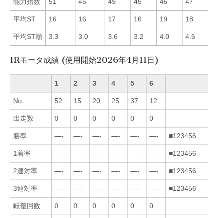
能力指数
51
46
49
45
46
47
■
平均ST
16
16
17
16
19
18
■
平均ST順
3.3
3.0
3.6
3.2
4.0
4.6
■
1Rモータ成績 (使用開始2026年4月11日)
1
2
3
4
5
6
No.
52
15
20
25
37
12
出走数
0
0
0
0
0
0
勝率
—-
—-
—-
—-
—-
—-
■123456
1着率
—-
—-
—-
—-
—-
—-
■123456
2連対率
—-
—-
—-
—-
—-
—-
■123456
3連対率
—-
—-
—-
—-
—-
—-
■123456
転覆回数
0
0
0
0
0
0