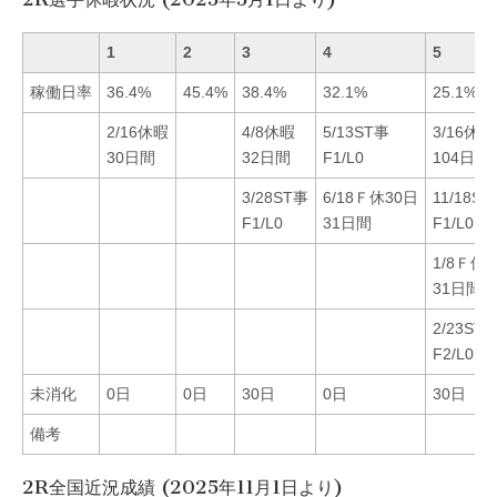
1
2
3
4
5
稼働日率
36.4%
45.4%
38.4%
32.1%
25.1%
2/16休暇
4/8休暇
5/13ST事
3/16休暇
30日間
32日間
F1/L0
104日間
3/28ST事
6/18Ｆ休30日
11/18S
F1/L0
31日間
F1/L0
1/8Ｆ休
31日間
2/23ST
F2/L0
未消化
0日
0日
30日
0日
30日
備考
2R全国近況成績 (2025年11月1日より)