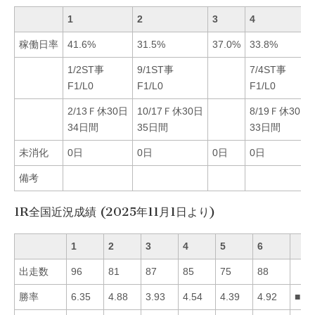
1
2
3
4
稼働日率
41.6%
31.5%
37.0%
33.8%
1/2ST事
9/1ST事
7/4ST事
F1/L0
F1/L0
F1/L0
2/13Ｆ休30日
10/17Ｆ休30日
8/19Ｆ休30日
34日間
35日間
33日間
未消化
0日
0日
0日
0日
備考
1R全国近況成績 (2025年11月1日より)
1
2
3
4
5
6
出走数
96
81
87
85
75
88
勝率
6.35
4.88
3.93
4.54
4.39
4.92
■16