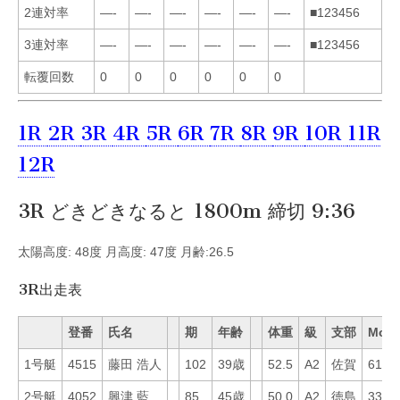
2連対率
—-
—-
—-
—-
—-
—-
■123456
3連対率
—-
—-
—-
—-
—-
—-
■123456
転覆回数
0
0
0
0
0
0
1R
2R
3R
4R
5R
6R
7R
8R
9R
10R
11R
12R
3R どきどきなると 1800m 締切 9:36
太陽高度: 48度 月高度: 47度 月齢:26.5
3R出走表
登番
氏名
期
年齢
体重
級
支部
Mo
1号艇
4515
藤田 浩人
102
39歳
52.5
A2
佐賀
61
2号艇
4052
興津 藍
85
45歳
50.0
A2
徳島
33