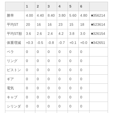
1
2
3
4
5
6
勝率
4.00
4.40
8.40
3.80
5.60
4.80
■356214
平均ST
20
16
16
23
15
18
■523614
平均ST順
3.6
2.6
2.4
4.2
3.8
3.0
■326154
体重増減
+0.3
-0.5
-0.8
-0.7
+0.1
+0.0
■342651
ペラ
0
0
0
0
0
0
リング
0
0
0
0
0
0
ピストン
0
0
0
0
0
0
ギア
0
0
0
0
0
0
電気
0
0
0
0
0
0
キャブ
0
0
0
0
0
0
シリンダ
0
0
0
0
0
0