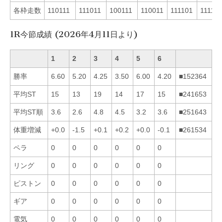
各枠走数
110111
111011
100111
110011
111101
111110
1R今節成績 (2026年4月11日より)
1
2
3
4
5
6
勝率
6.60
5.20
4.25
3.50
6.00
4.20
■152364
平均ST
15
13
19
14
17
15
■241653
平均ST順
3.6
2.6
4.8
4.5
3.2
3.6
■251643
体重増減
+0.0
-1.5
+0.1
+0.2
+0.0
-0.1
■261534
ペラ
0
0
0
0
0
0
リング
0
0
0
0
0
0
ピストン
0
0
0
0
0
0
ギア
0
0
0
0
0
0
電気
0
0
0
0
0
0