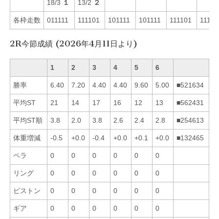
18/3
１
13/2
２
各枠走数
011111
111101
101111
101111
111101
11111
2R今節成績 (2026年4月11日より)
1
2
3
4
5
6
勝率
6.40
7.20
4.40
4.40
9.60
5.00
■521634
平均ST
21
14
17
16
12
13
■562431
平均ST順
3.8
2.0
3.8
2.6
2.4
2.8
■254613
体重増減
-0.5
+0.0
-0.4
+0.0
+0.1
+0.0
■132465
ペラ
0
0
0
0
0
0
リング
0
0
0
0
0
0
ピストン
0
0
0
0
0
0
ギア
0
0
0
0
0
0