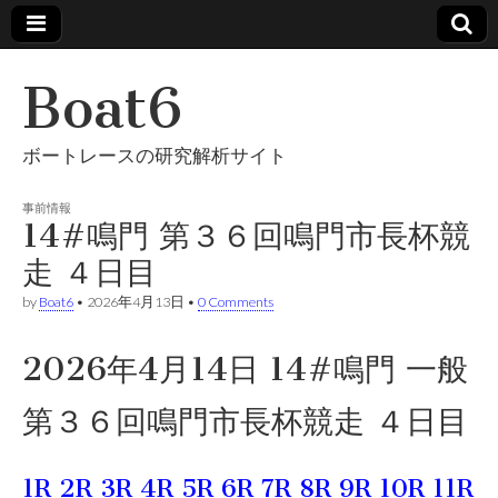
Boat6
ボートレースの研究解析サイト
事前情報
14#鳴門 第３６回鳴門市長杯競
走 ４日目
by
Boat6
•
2026年4月13日
•
0 Comments
2026年4月14日 14#鳴門 一般
第３６回鳴門市長杯競走 ４日目
1R
2R
3R
4R
5R
6R
7R
8R
9R
10R
11R