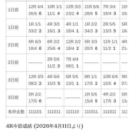
12R 4/4
10R 1/1
12R 3/3
11R 6/6
7R 3/4
10R 2
1日前
26/5
６
11/1
４
23/2
４
28/6
５
18/4
３
33/6
1R 1/1
4R 3/3
4R 1/1
1R 2/2
2R 5/5
5R 5/
1日前
33/2
２
16/1
３
18/4
１
34/3
３
13/3
５
18/4
8R 6/3
8R 2/2
12R 2/2
5R 3/3
11R 1/1
4R 3/
2日前
18/4
６
25/6
４
18/4
２
20/3
６
11/2
１
21/3
2R 5/6
7R 4/4
2日前
———-
———-
———-
———
11/2
３
08/1
１
12R 3/3
4R 6/6
5R 5/5
8R 1/1
10R 6/6
9R 1/
3日前
08/2
２
15/3
５
13/1
１
17/5
２
15/5
４
07/1
5R 2/2
1R 5/5
4R 2/2
5R 4/
3日前
———-
———-
17/5
６
15/4
５
17/5
３
13/1
各枠走数
111101
111011
111110
111011
111011
11111
4R今節成績 (2026年4月11日より)