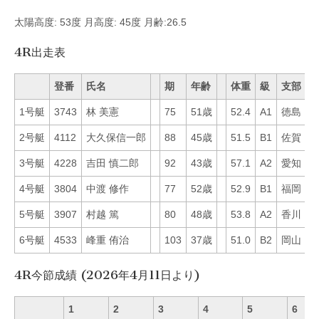
太陽高度: 53度 月高度: 45度 月齢:26.5
4R出走表
登番
氏名
期
年齢
体重
級
支部
M
1号艇
3743
林 美憲
75
51歳
52.4
A1
徳島
6
2号艇
4112
大久保信一郎
88
45歳
51.5
B1
佐賀
5
3号艇
4228
吉田 慎二郎
92
43歳
57.1
A2
愛知
3
4号艇
3804
中渡 修作
77
52歳
52.9
B1
福岡
3
5号艇
3907
村越 篤
80
48歳
53.8
A2
香川
2
6号艇
4533
峰重 侑治
103
37歳
51.0
B2
岡山
6
4R今節成績 (2026年4月11日より)
1
2
3
4
5
6