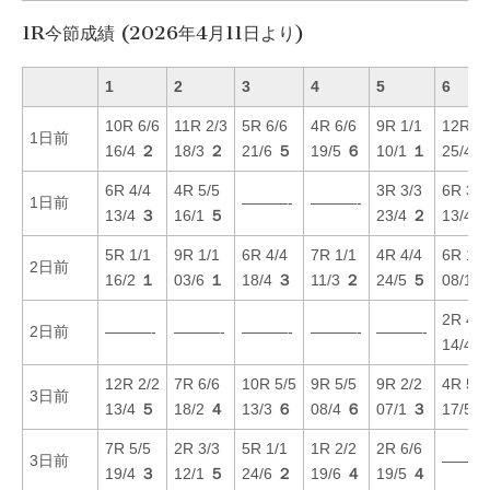
1R今節成績 (2026年4月11日より)
1
2
3
4
5
6
10R 6/6
11R 2/3
5R 6/6
4R 6/6
9R 1/1
12R 2/
1日前
16/4
２
18/3
２
21/6
５
19/5
６
10/1
１
25/4
6R 4/4
4R 5/5
3R 3/3
6R 3/3
1日前
———-
———-
13/4
３
16/1
５
23/4
２
13/4
5R 1/1
9R 1/1
6R 4/4
7R 1/1
4R 4/4
6R 1/1
2日前
16/2
１
03/6
１
18/4
３
11/3
２
24/5
５
08/1
2R 4/5
2日前
———-
———-
———-
———-
———-
14/4
12R 2/2
7R 6/6
10R 5/5
9R 5/5
9R 2/2
4R 5/5
3日前
13/4
５
18/2
４
13/3
６
08/4
６
07/1
３
17/5
7R 5/5
2R 3/3
5R 1/1
1R 2/2
2R 6/6
3日前
———
19/4
３
12/1
５
24/6
２
19/6
４
19/5
４