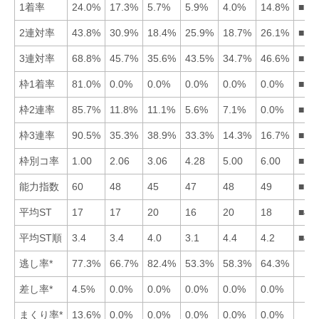
1着率
24.0%
17.3%
5.7%
5.9%
4.0%
14.8%
■12
2連対率
43.8%
30.9%
18.4%
25.9%
18.7%
26.1%
■12
3連対率
68.8%
45.7%
35.6%
43.5%
34.7%
46.6%
■16
枠1着率
81.0%
0.0%
0.0%
0.0%
0.0%
0.0%
■12
枠2連率
85.7%
11.8%
11.1%
5.6%
7.1%
0.0%
■12
枠3連率
90.5%
35.3%
38.9%
33.3%
14.3%
16.7%
■13
枠別コ率
1.00
2.06
3.06
4.28
5.00
6.00
■12
能力指数
60
48
45
47
48
49
■16
平均ST
17
17
20
16
20
18
■41
平均ST順
3.4
3.4
4.0
3.1
4.4
4.2
■41
逃し率*
77.3%
66.7%
82.4%
53.3%
58.3%
64.3%
差し率*
4.5%
0.0%
0.0%
0.0%
0.0%
0.0%
まくり率*
13.6%
0.0%
0.0%
0.0%
0.0%
0.0%