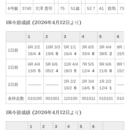
6号艇
3740
大澤 普司
75
51歳
52.7
A1
群馬
73
1R今節成績 (2026年4月12日より)
1
2
3
4
5
6
6R 2/2
10R 3/3
5R 1/1
3R 6/5
3R 4/4
8R 2/3
1日前
16/4
４
19/6
６
16/4
４
33/4
６
38/5
２
15/5
6R 4/4
5R 6/6
11R 4/4
7R 5/5
9R 6/6
8R 5/5
2日前
13/5
５
05/2
４
18/3
５
12/4
４
21/6
６
15/3
2R 2/2
2R 3/4
1R 2/2
2日前
———-
———-
———
10/2
６
14/5
５
12/4
１
各枠走数
010100
001001
110100
001011
010101
01001
1R今節成績 (2026年4月12日より)
1
2
3
4
5
6