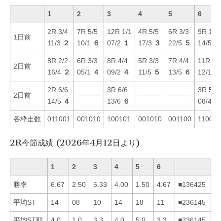
1
2
3
4
5
6
2R 3/4
7R 5/5
12R 1/1
4R 5/5
6R 3/3
9R 1/1
1日前
11/3
２
10/1
６
07/2
１
17/3
３
22/5
５
14/5
４
8R 2/2
6R 3/3
8R 4/4
5R 3/3
7R 4/4
11R 2/
2日前
16/4
２
05/1
４
09/2
４
11/5
５
13/5
６
12/1
２
2R 6/6
3R 6/6
3R 5/5
2日前
———-
———-
———-
14/5
４
13/6
６
08/4
５
各枠走数
011001
001010
100101
001010
001100
110010
2R今節成績 (2026年4月12日より)
1
2
3
4
5
6
勝率
6.67
2.50
5.33
4.00
1.50
4.67
■136425
平均ST
14
08
10
14
18
11
■236145
平均ST順
4.0
1.0
3.3
4.0
5.0
3.3
■236145