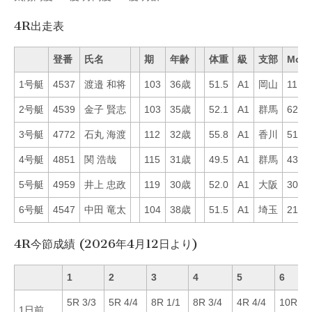
4R出走表
登番
氏名
期
年齢
体重
級
支部
Mo
1号艇
4537
渡邉 和将
103
36歳
51.5
A1
岡山
11
2号艇
4539
金子 賢志
103
35歳
52.1
A1
群馬
62
3号艇
4772
石丸 海渡
112
32歳
55.8
A1
香川
51
4号艇
4851
関 浩哉
115
31歳
49.5
A1
群馬
43
5号艇
4959
井上 忠政
119
30歳
52.0
A1
大阪
30
6号艇
4547
中田 竜太
104
38歳
51.5
A1
埼玉
21
4R今節成績 (2026年4月12日より)
1
2
3
4
5
6
5R 3/3
5R 4/4
8R 1/1
8R 3/4
4R 4/4
10R 5/
1日前