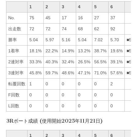
1
2
3
4
5
6
No.
75
45
17
16
27
37
出走数
72
72
74
68
62
92
勝率
5.04
5.97
5.16
5.04
7.02
5.70
■526
1着率
18.1%
22.2%
14.9%
13.2%
38.7%
19.6%
■526
2連対率
33.3%
40.3%
32.4%
26.5%
56.5%
39.1%
■526
3連対率
45.8%
59.7%
48.6%
47.1%
71.0%
57.6%
■526
転覆回数
1
0
0
0
0
2
F回数
0
0
0
0
0
0
L回数
0
0
0
0
0
0
3Rボート成績 (使用開始2025年11月21日)
1
2
3
4
5
6