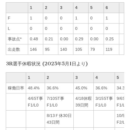
1
2
3
4
5
6
F
1
0
0
1
0
1
L
0
0
0
0
0
0
事故点*
0.48
0.21
0.00
0.29
0.00
0.25
出走数
146
95
140
105
79
119
3R選手休暇状況 (2025年5月1日より)
1
2
3
4
5
稼働日率
48.4%
36.6%
45.0%
36.6%
34.3%
4/6ST事
7/10ST事
4/18休暇
3/15ST事
9/6ST
F1/L0
F1/L0
39日間
F1/L0
F1/L0
8/13Ｆ休30日
10/5S
43日間
F2/L0