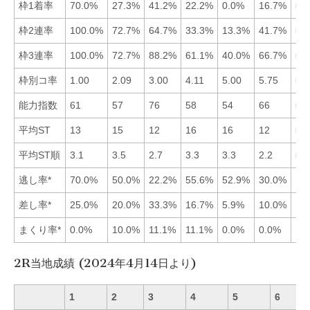
枠1着率
70.0%
27.3%
41.2%
22.2%
0.0%
16.7%
■1
枠2連率
100.0%
72.7%
64.7%
33.3%
13.3%
41.7%
■1
枠3連率
100.0%
72.7%
88.2%
61.1%
40.0%
66.7%
■1
枠別コ率
1.00
2.09
3.00
4.11
5.00
5.75
■1
能力指数
61
57
76
58
54
66
■3
平均ST
13
15
12
16
16
12
■3
平均ST順
3.1
3.5
2.7
3.3
3.3
2.2
■6
逃し率*
70.0%
50.0%
22.2%
55.6%
52.9%
30.0%
差し率*
25.0%
20.0%
33.3%
16.7%
5.9%
10.0%
まくり率*
0.0%
10.0%
11.1%
11.1%
0.0%
0.0%
2R当地成績 (2024年4月14日より)
1
2
3
4
5
6