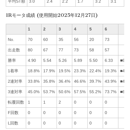
平均ST順
3.0
2.4
2.2
1.7
3.2
3.1
■
1Rモータ成績 (使用開始2025年12月27日)
1
2
3
4
5
6
No.
70
60
35
56
20
73
出走数
80
67
77
73
58
57
勝率
4.90
5.54
5.26
5.89
5.50
6.33
■642
1着率
18.8%
17.9%
19.5%
23.3%
22.4%
19.3%
■453
2連対率
33.8%
35.8%
36.4%
46.6%
39.7%
43.9%
■465
3連対率
45.0%
53.7%
50.6%
57.5%
55.2%
73.7%
■645
転覆回数
1
1
2
0
0
0
F回数
0
0
0
0
0
0
L回数
0
0
0
0
0
0