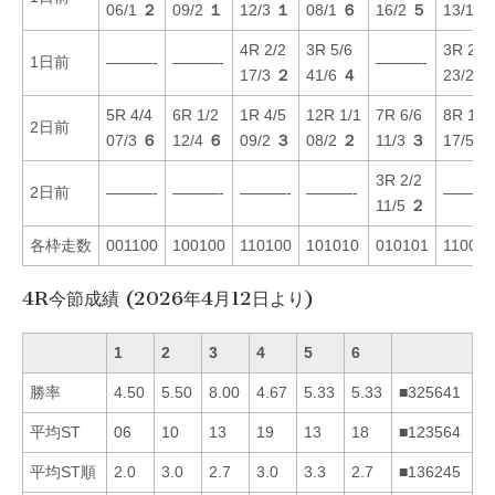
06/1
２
09/2
１
12/3
１
08/1
６
16/2
５
13/1
４
4R 2/2
3R 5/6
3R 2/2
1日前
———-
———-
———-
17/3
２
41/6
４
23/2
３
5R 4/4
6R 1/2
1R 4/5
12R 1/1
7R 6/6
8R 1/1
2日前
07/3
６
12/4
６
09/2
３
08/2
２
11/3
３
17/5
３
3R 2/2
2日前
———-
———-
———-
———-
———-
11/5
２
各枠走数
001100
100100
110100
101010
010101
110010
4R今節成績 (2026年4月12日より)
1
2
3
4
5
6
勝率
4.50
5.50
8.00
4.67
5.33
5.33
■325641
平均ST
06
10
13
19
13
18
■123564
平均ST順
2.0
3.0
2.7
3.0
3.3
2.7
■136245