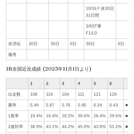
10/16Ｆ休30日
31日間
3/9ST事
F1/L0
未消化
30日
30日
0日
30日
0日
備考
1R全国近況成績 (2025年11月1日より)
1
2
3
4
5
6
出走数
108
116
104
111
121
129
勝率
5.49
5.87
5.76
5.95
6.24
6.43
■65
1着率
19.4%
16.4%
20.2%
30.6%
26.4%
29.5%
■46
2連対率
38.9%
43.1%
44.2%
45.0%
43.8%
51.2%
■64