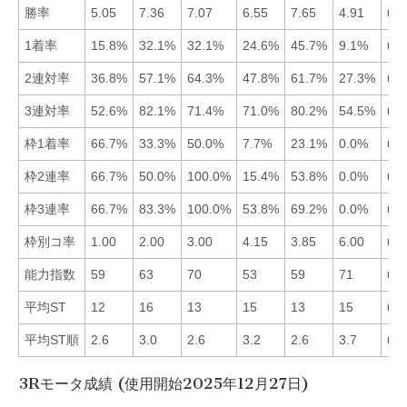
勝率
5.05
7.36
7.07
6.55
7.65
4.91
■5
1着率
15.8%
32.1%
32.1%
24.6%
45.7%
9.1%
■5
2連対率
36.8%
57.1%
64.3%
47.8%
61.7%
27.3%
■3
3連対率
52.6%
82.1%
71.4%
71.0%
80.2%
54.5%
■2
枠1着率
66.7%
33.3%
50.0%
7.7%
23.1%
0.0%
■1
枠2連率
66.7%
50.0%
100.0%
15.4%
53.8%
0.0%
■3
枠3連率
66.7%
83.3%
100.0%
53.8%
69.2%
0.0%
■3
枠別コ率
1.00
2.00
3.00
4.15
3.85
6.00
■1
能力指数
59
63
70
53
59
71
■6
平均ST
12
16
13
15
13
15
■1
平均ST順
2.6
3.0
2.6
3.2
2.6
3.7
■1
3Rモータ成績 (使用開始2025年12月27日)