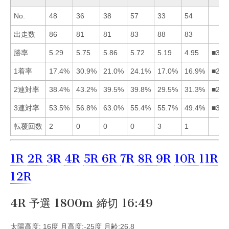
No.
48
36
38
57
33
54
出走数
86
81
81
83
88
83
勝率
5.29
5.75
5.86
5.72
5.19
4.95
■324
1着率
17.4%
30.9%
21.0%
24.1%
17.0%
16.9%
■243
2連対率
38.4%
43.2%
39.5%
39.8%
29.5%
31.3%
■243
3連対率
53.5%
56.8%
63.0%
55.4%
55.7%
49.4%
■325
転覆回数
2
0
0
0
3
1
1R
2R
3R
4R
5R
6R
7R
8R
9R
10R
11R
12R
4R 予選 1800m 締切 16:49
太陽高度: 16度 月高度:-25度 月齢:26.8