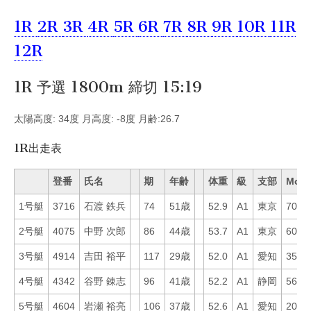
1R
2R
3R
4R
5R
6R
7R
8R
9R
10R
11R
12R
1R 予選 1800m 締切 15:19
太陽高度: 34度 月高度: -8度 月齢:26.7
1R出走表
登番
氏名
期
年齢
体重
級
支部
Mo
1号艇
3716
石渡 鉄兵
74
51歳
52.9
A1
東京
70
2号艇
4075
中野 次郎
86
44歳
53.7
A1
東京
60
3号艇
4914
吉田 裕平
117
29歳
52.0
A1
愛知
35
4号艇
4342
谷野 錬志
96
41歳
52.2
A1
静岡
56
5号艇
4604
岩瀬 裕亮
106
37歳
52.6
A1
愛知
20