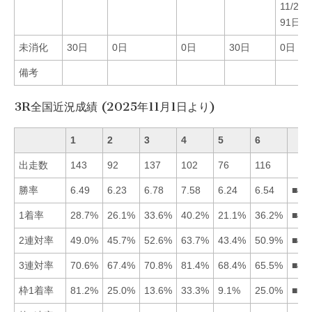
11/2
91日間
未消化
30日
0日
0日
30日
0日
備考
3R全国近況成績 (2025年11月1日より)
1
2
3
4
5
6
出走数
143
92
137
102
76
116
勝率
6.49
6.23
6.78
7.58
6.24
6.54
■43
1着率
28.7%
26.1%
33.6%
40.2%
21.1%
36.2%
■46
2連対率
49.0%
45.7%
52.6%
63.7%
43.4%
50.9%
■43
3連対率
70.6%
67.4%
70.8%
81.4%
68.4%
65.5%
■43
枠1着率
81.2%
25.0%
13.6%
33.3%
9.1%
25.0%
■14