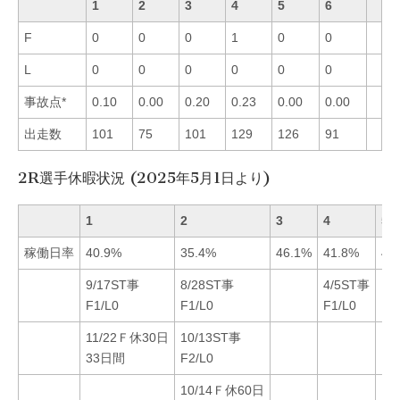
1
2
3
4
5
6
F
0
0
0
1
0
0
L
0
0
0
0
0
0
事故点*
0.10
0.00
0.20
0.23
0.00
0.00
出走数
101
75
101
129
126
91
2R選手休暇状況 (2025年5月1日より)
1
2
3
4
5
稼働日率
40.9%
35.4%
46.1%
41.8%
44
9/17ST事
8/28ST事
4/5ST事
F1/L0
F1/L0
F1/L0
11/22Ｆ休30日
10/13ST事
33日間
F2/L0
10/14Ｆ休60日