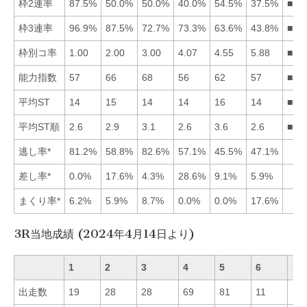
枠2連率
87.5%
50.0%
50.0%
40.0%
54.5%
37.5%
■15
枠3連率
96.9%
87.5%
72.7%
73.3%
63.6%
43.8%
■12
枠別コ率
1.00
2.00
3.00
4.07
4.55
5.88
■12
能力指数
57
66
68
56
62
57
■32
平均ST
14
15
14
14
16
14
■61
平均ST順
2.6
2.9
3.1
2.6
3.6
2.6
■61
逃し率*
81.2%
58.8%
82.6%
57.1%
45.5%
47.1%
差し率*
0.0%
17.6%
4.3%
28.6%
9.1%
5.9%
まくり率*
6.2%
5.9%
8.7%
0.0%
0.0%
17.6%
3R当地成績 (2024年4月14日より)
1
2
3
4
5
6
出走数
19
28
28
69
81
11