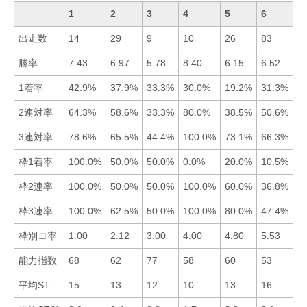
1
2
3
4
5
6
出走数
14
29
9
10
26
83
勝率
7.43
6.97
5.78
8.40
6.15
6.52
■
1着率
42.9%
37.9%
33.3%
30.0%
19.2%
31.3%
■
2連対率
64.3%
58.6%
33.3%
80.0%
38.5%
50.6%
■
3連対率
78.6%
65.5%
44.4%
100.0%
73.1%
66.3%
■
枠1着率
100.0%
50.0%
50.0%
0.0%
20.0%
10.5%
■
枠2連率
100.0%
50.0%
50.0%
100.0%
60.0%
36.8%
■
枠3連率
100.0%
62.5%
50.0%
100.0%
80.0%
47.4%
■
枠別コ率
1.00
2.12
3.00
4.00
4.80
5.53
■
能力指数
68
62
77
58
60
53
■
平均ST
15
13
12
10
13
16
■