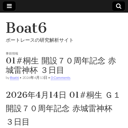
Boat6
ボートレースの研究解析サイト
事前情報
01#桐生 開設７０周年記念 赤
城雷神杯 ３日目
by
Boat6
•
2026年4月13日
•
0 Comments
2026年4月14日 01#桐生 Ｇ１
開設７０周年記念 赤城雷神杯
３日目