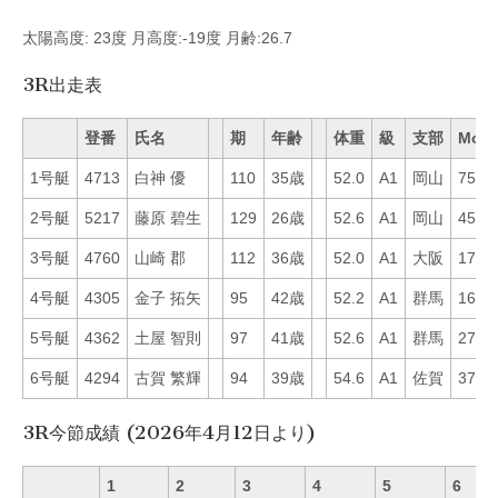
太陽高度: 23度 月高度:-19度 月齢:26.7
3R出走表
登番
氏名
期
年齢
体重
級
支部
Mo
1号艇
4713
白神 優
110
35歳
52.0
A1
岡山
75
2号艇
5217
藤原 碧生
129
26歳
52.6
A1
岡山
45
3号艇
4760
山崎 郡
112
36歳
52.0
A1
大阪
17
4号艇
4305
金子 拓矢
95
42歳
52.2
A1
群馬
16
5号艇
4362
土屋 智則
97
41歳
52.6
A1
群馬
27
6号艇
4294
古賀 繁輝
94
39歳
54.6
A1
佐賀
37
3R今節成績 (2026年4月12日より)
1
2
3
4
5
6