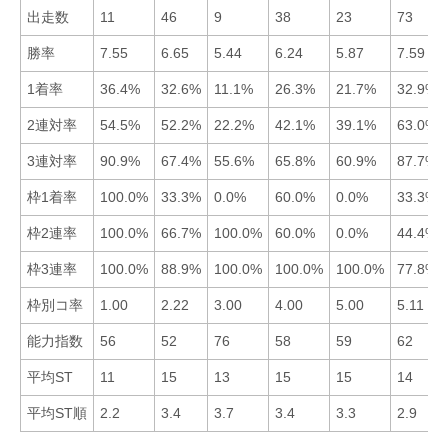
出走数
11
46
9
38
23
73
勝率
7.55
6.65
5.44
6.24
5.87
7.59
1着率
36.4%
32.6%
11.1%
26.3%
21.7%
32.9%
2連対率
54.5%
52.2%
22.2%
42.1%
39.1%
63.0%
3連対率
90.9%
67.4%
55.6%
65.8%
60.9%
87.7%
枠1着率
100.0%
33.3%
0.0%
60.0%
0.0%
33.3%
枠2連率
100.0%
66.7%
100.0%
60.0%
0.0%
44.4%
枠3連率
100.0%
88.9%
100.0%
100.0%
100.0%
77.8%
枠別コ率
1.00
2.22
3.00
4.00
5.00
5.11
能力指数
56
52
76
58
59
62
平均ST
11
15
13
15
15
14
平均ST順
2.2
3.4
3.7
3.4
3.3
2.9