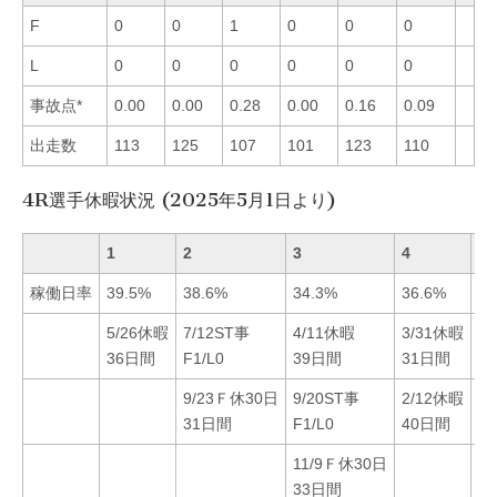
F
0
0
1
0
0
0
L
0
0
0
0
0
0
事故点*
0.00
0.00
0.28
0.00
0.16
0.09
出走数
113
125
107
101
123
110
4R選手休暇状況 (2025年5月1日より)
1
2
3
4
5
稼働日率
39.5%
38.6%
34.3%
36.6%
40
5/26休暇
7/12ST事
4/11休暇
3/31休暇
4
36日間
F1/L0
39日間
31日間
3
9/23Ｆ休30日
9/20ST事
2/12休暇
31日間
F1/L0
40日間
11/9Ｆ休30日
33日間