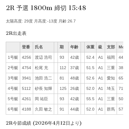
2R 予選 1800m 締切 15:48
太陽高度: 29度 月高度:-13度 月齢:26.7
2R出走表
登番
氏名
期
年齢
体重
級
支部
Mo
1号艇
4256
渡辺 浩司
93
42歳
52.4
A1
福岡
44
2号艇
4754
松尾 充
112
37歳
51.5
A1
三重
38
3号艇
3941
池田 浩二
81
48歳
52.6
A1
愛知
65
4号艇
5112
砂長 知輝
125
26歳
52.0
A1
埼玉
71
5号艇
4261
岡 祐臣
93
42歳
55.5
A1
三重
50
6号艇
4188
久田 敏之
91
44歳
52.0
A1
群馬
57
2R今節成績 (2026年4月12日より)