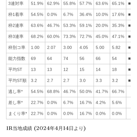
3連対率
51.9%
62.9%
55.8%
57.7%
63.6%
65.1%
■65
枠1着率
54.5%
0.0%
6.7%
36.4%
10.0%
17.6%
■14
枠2連率
63.6%
46.7%
53.3%
59.1%
20.0%
35.3%
■14
枠3連率
68.2%
60.0%
73.3%
72.7%
45.0%
47.1%
■34
枠別コ率
1.00
2.07
3.00
4.05
5.00
5.82
■12
能力指数
69
64
74
56
66
54
■31
平均ST
13
13
12
15
14
18
■31
平均ST順
3.2
2.7
2.7
3.0
3.3
3.2
■32
逃し率*
54.5%
68.8%
46.7%
50.0%
41.7%
66.7%
差し率*
22.7%
0.0%
6.7%
16.7%
4.2%
5.6%
まくり率*
22.7%
0.0%
0.0%
16.7%
0.0%
0.0%
1R当地成績 (2024年4月14日より)