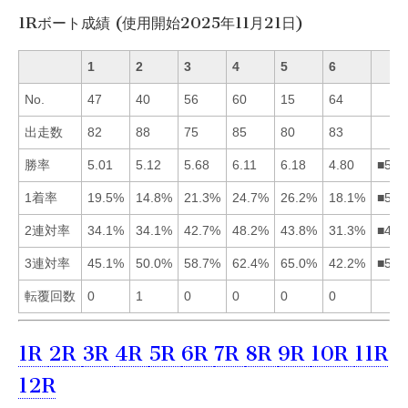
1Rボート成績 (使用開始2025年11月21日)
1
2
3
4
5
6
No.
47
40
56
60
15
64
出走数
82
88
75
85
80
83
勝率
5.01
5.12
5.68
6.11
6.18
4.80
■543
1着率
19.5%
14.8%
21.3%
24.7%
26.2%
18.1%
■543
2連対率
34.1%
34.1%
42.7%
48.2%
43.8%
31.3%
■453
3連対率
45.1%
50.0%
58.7%
62.4%
65.0%
42.2%
■543
転覆回数
0
1
0
0
0
0
1R
2R
3R
4R
5R
6R
7R
8R
9R
10R
11R
12R