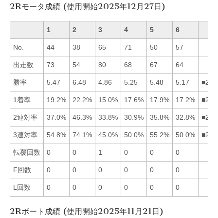
2Rモータ成績 (使用開始2025年12月27日)
1
2
3
4
5
6
No.
44
38
65
71
50
57
出走数
73
54
80
68
67
64
勝率
5.47
6.48
4.86
5.25
5.48
5.17
■251
1着率
19.2%
22.2%
15.0%
17.6%
17.9%
17.2%
■215
2連対率
37.0%
46.3%
33.8%
30.9%
35.8%
32.8%
■215
3連対率
54.8%
74.1%
45.0%
50.0%
55.2%
50.0%
■251
転覆回数
0
0
1
0
0
0
F回数
0
0
0
0
0
0
L回数
0
0
0
0
0
0
2Rボート成績 (使用開始2025年11月21日)