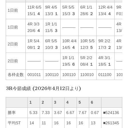
11R 6/5
9R 4/5
5R 5/5
6R 1/1
12R 4/4
9R 3/
1日前
15/1
４
13/3
１
15/3
３
28/6
２
13/4
４
F01/1
4R 3/3
1R 1/1
4R 1/
1日前
———-
———-
———-
20/6
４
11/5
３
13/1
1R 5/4
6R 5/5
10R 4/4
10R 5/5
9R 2/2
4R 5/
2日前
08/1
２
10/3
３
14/5
４
12/3
５
17/3
２
13/1
1R 1/1
5R 2/2
4R 3/1
2日前
———-
———-
———
19/5
６
08/4
１
18/5
１
各枠走数
001011
100110
100110
110010
011100
10101
3R今節成績 (2026年4月12日より)
1
2
3
4
5
6
勝率
5.33
7.33
3.67
6.67
7.67
0.67
■524136
平均ST
14
11
16
16
16
13
■261345