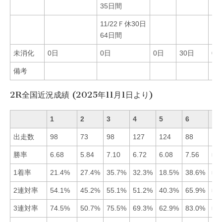
35日間
11/22Ｆ休30日
64日間
未消化
0日
0日
0日
30日
0
備考
2R全国近況成績 (2025年11月1日より)
1
2
3
4
5
6
出走数
98
73
98
127
124
88
勝率
6.68
5.84
7.10
6.72
6.08
7.56
■6
1着率
21.4%
27.4%
35.7%
32.3%
18.5%
38.6%
■6
2連対率
54.1%
45.2%
55.1%
51.2%
40.3%
65.9%
■6
3連対率
74.5%
50.7%
75.5%
69.3%
62.9%
83.0%
■6