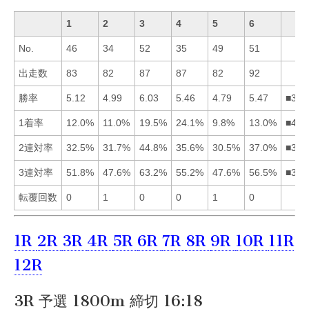
1
2
3
4
5
6
No.
46
34
52
35
49
51
出走数
83
82
87
87
82
92
勝率
5.12
4.99
6.03
5.46
4.79
5.47
■364
1着率
12.0%
11.0%
19.5%
24.1%
9.8%
13.0%
■436
2連対率
32.5%
31.7%
44.8%
35.6%
30.5%
37.0%
■364
3連対率
51.8%
47.6%
63.2%
55.2%
47.6%
56.5%
■364
転覆回数
0
1
0
0
1
0
1R
2R
3R
4R
5R
6R
7R
8R
9R
10R
11R
12R
3R 予選 1800m 締切 16:18