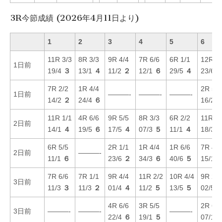
3R今節成績 (2026年4月11日より)
1
2
3
4
5
6
11R 3/3
8R 3/3
9R 4/4
7R 6/6
6R 1/1
12R 1/
1日前
19/4
３
13/1
４
11/2
２
12/1
６
29/5
４
23/6
7R 2/2
1R 4/4
2R 5/2
1日前
———-
———-
———-
14/2
２
24/4
６
16/2
11R 1/1
4R 6/6
9R 5/5
8R 3/3
6R 2/2
11R 3/
2日前
14/1
４
19/5
６
17/5
４
07/3
５
11/1
４
18/3
6R 5/5
2R 1/1
1R 4/4
1R 6/6
7R 4/2
2日前
———-
11/1
６
23/6
２
34/3
６
40/6
５
15/1
7R 6/6
7R 1/1
9R 4/4
11R 2/2
10R 4/4
9R 2/2
3日前
11/3
３
11/3
２
01/4
４
11/2
５
13/5
５
02/5
4R 6/6
3R 5/5
2R 6/2
3日前
———-
———-
———-
22/4
６
19/1
５
07/1