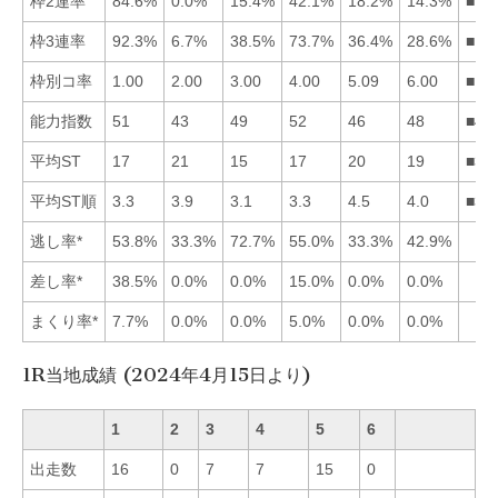
枠2連率
84.6%
0.0%
15.4%
42.1%
18.2%
14.3%
■14
枠3連率
92.3%
6.7%
38.5%
73.7%
36.4%
28.6%
■14
枠別コ率
1.00
2.00
3.00
4.00
5.09
6.00
■12
能力指数
51
43
49
52
46
48
■41
平均ST
17
21
15
17
20
19
■34
平均ST順
3.3
3.9
3.1
3.3
4.5
4.0
■31
逃し率*
53.8%
33.3%
72.7%
55.0%
33.3%
42.9%
差し率*
38.5%
0.0%
0.0%
15.0%
0.0%
0.0%
まくり率*
7.7%
0.0%
0.0%
5.0%
0.0%
0.0%
1R当地成績 (2024年4月15日より)
1
2
3
4
5
6
出走数
16
0
7
7
15
0