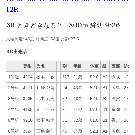
12R
3R どきどきなると 1800m 締切 9:36
太陽高度: 49度 月高度: 53度 月齢:27.5
3R出走表
登番
氏名
期
年齢
体重
級
支部
Mo
1号艇
4904
松本 一毅
117
31歳
52.0
A2
大阪
16
2号艇
4271
川崎 公靖
94
43歳
52.0
B1
広島
25
3号艇
3965
北中 元樹
82
46歳
52.0
A2
滋賀
18
4号艇
4195
前川 守嗣
91
44歳
57.6
B1
福岡
23
5号艇
3910
松下 知幸
81
52歳
51.0
B1
香川
26
6号艇
3024
西島 義則
49
64歳
52.1
A1
広島
27