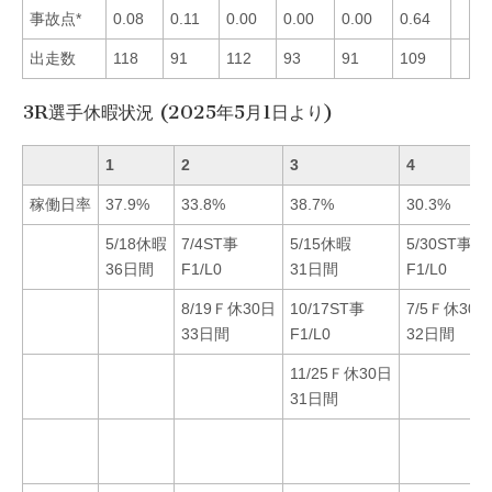
事故点*
0.08
0.11
0.00
0.00
0.00
0.64
出走数
118
91
112
93
91
109
3R選手休暇状況 (2025年5月1日より)
1
2
3
4
稼働日率
37.9%
33.8%
38.7%
30.3%
5/18休暇
7/4ST事
5/15休暇
5/30ST事
36日間
F1/L0
31日間
F1/L0
8/19Ｆ休30日
10/17ST事
7/5Ｆ休30日
33日間
F1/L0
32日間
11/25Ｆ休30日
31日間