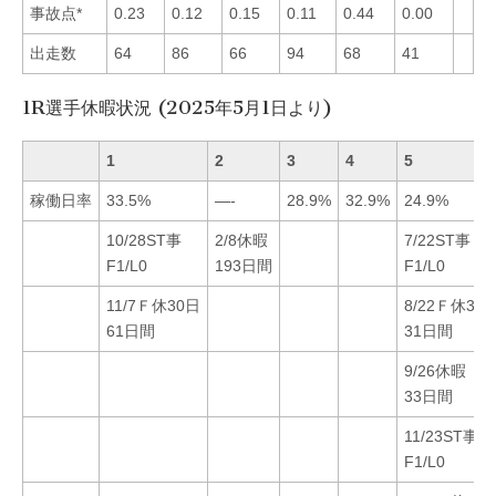
事故点*
0.23
0.12
0.15
0.11
0.44
0.00
出走数
64
86
66
94
68
41
1R選手休暇状況 (2025年5月1日より)
1
2
3
4
5
稼働日率
33.5%
—-
28.9%
32.9%
24.9%
10/28ST事
2/8休暇
7/22ST事
F1/L0
193日間
F1/L0
11/7Ｆ休30日
8/22Ｆ休30
61日間
31日間
9/26休暇
33日間
11/23ST事
F1/L0