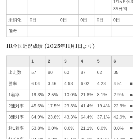
1/15Ｆ休30
35日間
未消化
0日
0日
0日
0日
0日
備考
1R全国近況成績 (2025年11月1日より)
1
2
3
4
5
6
出走数
57
80
60
87
62
35
勝率
6.04
3.46
4.93
6.02
4.23
4.51
■14
1着率
19.3%
2.5%
10.0%
21.8%
8.1%
2.9%
■41
2連対率
45.6%
17.5%
23.3%
41.4%
19.4%
22.9%
■14
3連対率
64.9%
23.8%
43.3%
64.4%
37.1%
42.9%
■14
枠1着率
53.8%
0.0%
0.0%
21.1%
0.0%
0.0%
■14