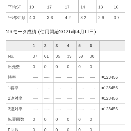
平均ST
19
17
17
14
13
16
平均ST順
4.0
3.6
4.2
3.2
2.9
3.7
2Rモータ成績 (使用開始2026年4月11日)
1
2
3
4
5
6
No.
37
61
35
39
59
38
出走数
0
0
0
0
0
0
勝率
—-
—-
—-
—-
—-
—-
■123456
1着率
—-
—-
—-
—-
—-
—-
■123456
2連対率
—-
—-
—-
—-
—-
—-
■123456
3連対率
—-
—-
—-
—-
—-
—-
■123456
転覆回数
0
0
0
0
0
0
F回数
0
0
0
0
0
0