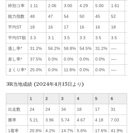
枠別コ率
1.11
2.06
3.00
4.29
5.00
1.61
■1
能力指数
48
47
54
50
45
52
■3
平均ST
18
16
17
16
16
18
■2
平均ST順
3.3
3.1
3.5
3.3
3.5
3.5
■2
逃し率*
31.2%
56.2%
58.8%
54.5%
31.2%
—-
差し率*
37.5%
0.0%
0.0%
0.0%
0.0%
—-
まくり率*
25.0%
0.0%
11.8%
0.0%
0.0%
—-
3R当地成績 (2024年4月15日より)
1
2
3
4
5
6
出走数
24
24
34
18
17
31
勝率
5.21
3.96
5.74
4.67
4.18
7.03
■
1着率
20.8%
4.2%
14.7%
5.6%
17.6%
41.9%
■