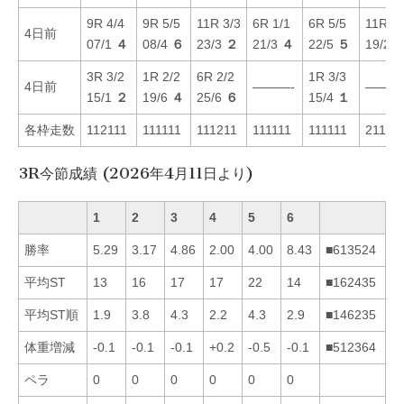
9R 4/4
9R 5/5
11R 3/3
6R 1/1
6R 5/5
11R 1/
4日前
07/1
４
08/4
６
23/3
２
21/3
４
22/5
５
19/2
3R 3/2
1R 2/2
6R 2/2
1R 3/3
4日前
———-
———
15/1
２
19/6
４
25/6
６
15/4
１
各枠走数
112111
111111
111211
111111
111111
21111
3R今節成績 (2026年4月11日より)
1
2
3
4
5
6
勝率
5.29
3.17
4.86
2.00
4.00
8.43
■613524
平均ST
13
16
17
17
22
14
■162435
平均ST順
1.9
3.8
4.3
2.2
4.3
2.9
■146235
体重増減
-0.1
-0.1
-0.1
+0.2
-0.5
-0.1
■512364
ペラ
0
0
0
0
0
0