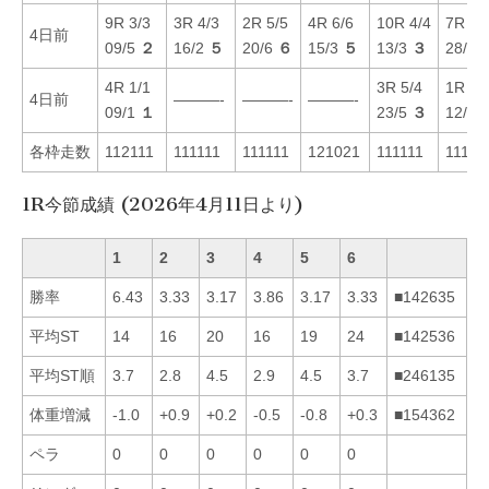
9R 3/3
3R 4/3
2R 5/5
4R 6/6
10R 4/4
7R 1/
4日前
09/5
２
16/2
５
20/6
６
15/3
５
13/3
３
28/6
4R 1/1
3R 5/4
1R 4/
4日前
———-
———-
———-
09/1
１
23/5
３
12/3
各枠走数
112111
111111
111111
121021
111111
11111
1R今節成績 (2026年4月11日より)
1
2
3
4
5
6
勝率
6.43
3.33
3.17
3.86
3.17
3.33
■142635
平均ST
14
16
20
16
19
24
■142536
平均ST順
3.7
2.8
4.5
2.9
4.5
3.7
■246135
体重増減
-1.0
+0.9
+0.2
-0.5
-0.8
+0.3
■154362
ペラ
0
0
0
0
0
0