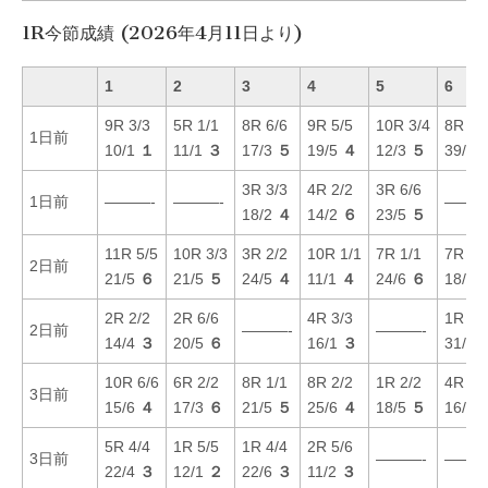
1R今節成績 (2026年4月11日より)
1
2
3
4
5
6
9R 3/3
5R 1/1
8R 6/6
9R 5/5
10R 3/4
8R 5/
1日前
10/1
１
11/1
３
17/3
５
19/5
４
12/3
５
39/6
3R 3/3
4R 2/2
3R 6/6
1日前
———-
———-
———
18/2
４
14/2
６
23/5
５
11R 5/5
10R 3/3
3R 2/2
10R 1/1
7R 1/1
7R 6/
2日前
21/5
６
21/5
５
24/5
４
11/1
４
24/6
６
18/4
2R 2/2
2R 6/6
4R 3/3
1R 3/
2日前
———-
———-
14/4
３
20/5
６
16/1
３
31/1
10R 6/6
6R 2/2
8R 1/1
8R 2/2
1R 2/2
4R 2/
3日前
15/6
４
17/3
６
21/5
５
25/6
４
18/5
５
16/2
5R 4/4
1R 5/5
1R 4/4
2R 5/6
3日前
———-
———
22/4
３
12/1
２
22/6
３
11/2
３