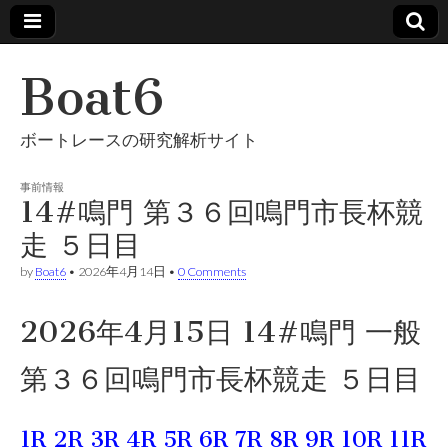
Boat6
ボートレースの研究解析サイト
事前情報
14#鳴門 第３６回鳴門市長杯競
走 ５日目
by
Boat6
•
2026年4月14日
•
0 Comments
2026年4月15日 14#鳴門 一般
第３６回鳴門市長杯競走 ５日目
1R
2R
3R
4R
5R
6R
7R
8R
9R
10R
11R