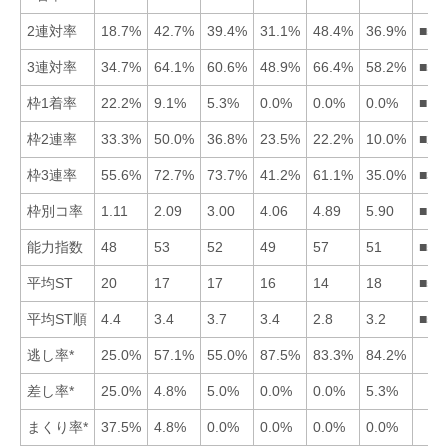
2連対率
18.7%
42.7%
39.4%
31.1%
48.4%
36.9%
■52
3連対率
34.7%
64.1%
60.6%
48.9%
66.4%
58.2%
■52
枠1着率
22.2%
9.1%
5.3%
0.0%
0.0%
0.0%
■12
枠2連率
33.3%
50.0%
36.8%
23.5%
22.2%
10.0%
■23
枠3連率
55.6%
72.7%
73.7%
41.2%
61.1%
35.0%
■32
枠別コ率
1.11
2.09
3.00
4.06
4.89
5.90
■12
能力指数
48
53
52
49
57
51
■52
平均ST
20
17
17
16
14
18
■54
平均ST順
4.4
3.4
3.7
3.4
2.8
3.2
■56
逃し率*
25.0%
57.1%
55.0%
87.5%
83.3%
84.2%
差し率*
25.0%
4.8%
5.0%
0.0%
0.0%
5.3%
まくり率*
37.5%
4.8%
0.0%
0.0%
0.0%
0.0%