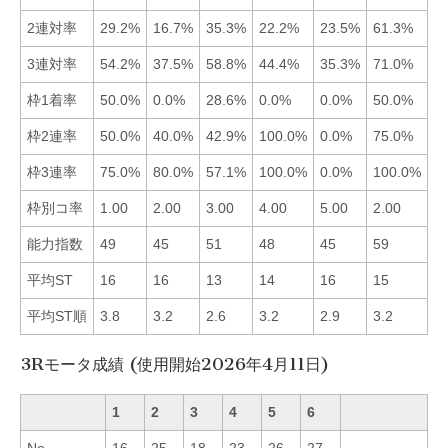
2連対率
29.2%
16.7%
35.3%
22.2%
23.5%
61.3%
■
3連対率
54.2%
37.5%
58.8%
44.4%
35.3%
71.0%
■
枠1着率
50.0%
0.0%
28.6%
0.0%
0.0%
50.0%
■
枠2連率
50.0%
40.0%
42.9%
100.0%
0.0%
75.0%
■
枠3連率
75.0%
80.0%
57.1%
100.0%
0.0%
100.0%
■
枠別コ率
1.00
2.00
3.00
4.00
5.00
2.00
■
能力指数
49
45
51
48
45
59
■
平均ST
16
16
13
14
16
15
■
平均ST順
3.8
3.2
2.6
3.2
2.9
3.2
■
3Rモータ成績 (使用開始2026年4月11日)
1
2
3
4
5
6