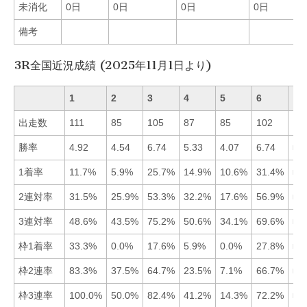
未消化
0日
0日
0日
0日
備考
3R全国近況成績 (2025年11月1日より)
1
2
3
4
5
6
出走数
111
85
105
87
85
102
勝率
4.92
4.54
6.74
5.33
4.07
6.74
■3
1着率
11.7%
5.9%
25.7%
14.9%
10.6%
31.4%
■6
2連対率
31.5%
25.9%
53.3%
32.2%
17.6%
56.9%
■6
3連対率
48.6%
43.5%
75.2%
50.6%
34.1%
69.6%
■3
枠1着率
33.3%
0.0%
17.6%
5.9%
0.0%
27.8%
■1
枠2連率
83.3%
37.5%
64.7%
23.5%
7.1%
66.7%
■1
枠3連率
100.0%
50.0%
82.4%
41.2%
14.3%
72.2%
■1