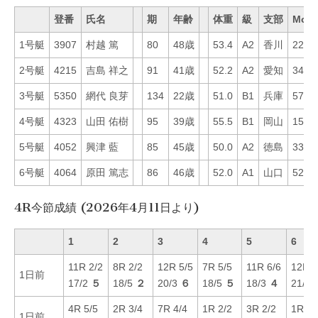
登番
氏名
期
年齢
体重
級
支部
Mo
1号艇
3907
村越 篤
80
48歳
53.4
A2
香川
22
2号艇
4215
吉島 祥之
91
41歳
52.2
A2
愛知
34
3号艇
5350
網代 良芽
134
22歳
51.0
B1
兵庫
57
4号艇
4323
山田 佑樹
95
39歳
55.5
B1
岡山
15
5号艇
4052
興津 藍
85
45歳
50.0
A2
徳島
33
6号艇
4064
原田 篤志
86
46歳
52.0
A1
山口
52
4R今節成績 (2026年4月11日より)
1
2
3
4
5
6
11R 2/2
8R 2/2
12R 5/5
7R 5/5
11R 6/6
12R 3
1日前
17/2
５
18/5
２
20/3
６
18/5
５
18/3
４
21/4
4R 5/5
2R 3/4
7R 4/4
1R 2/2
3R 2/2
1R 1/
1日前