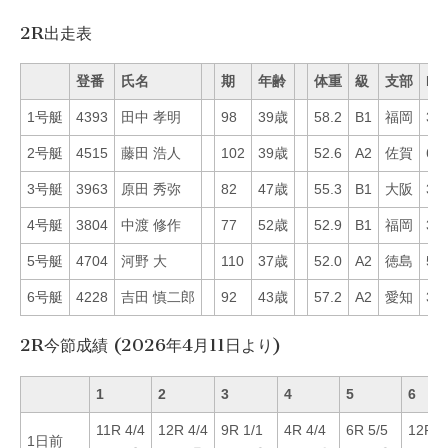
2R出走表
登番
氏名
期
年齢
体重
級
支部
Mo
1号艇
4393
田中 孝明
98
39歳
58.2
B1
福岡
37
2号艇
4515
藤田 浩人
102
39歳
52.6
A2
佐賀
61
3号艇
3963
原田 秀弥
82
47歳
55.3
B1
大阪
35
4号艇
3804
中渡 修作
77
52歳
52.9
B1
福岡
39
5号艇
4704
河野 大
110
37歳
52.0
A2
徳島
59
6号艇
4228
吉田 慎二郎
92
43歳
57.2
A2
愛知
38
2R今節成績 (2026年4月11日より)
1
2
3
4
5
6
11R 4/4
12R 4/4
9R 1/1
4R 4/4
6R 5/5
12R 6
1日前