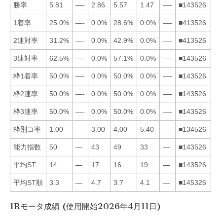
勝率
5.81
—-
2.86
5.57
1.47
—-
■143526
1着率
25.0%
—-
0.0%
28.6%
0.0%
—-
■413526
2連対率
31.2%
—-
0.0%
42.9%
0.0%
—-
■413526
3連対率
62.5%
—-
0.0%
57.1%
0.0%
—-
■143526
枠1着率
50.0%
—-
0.0%
50.0%
0.0%
—-
■143526
枠2連率
50.0%
—-
0.0%
50.0%
0.0%
—-
■143526
枠3連率
50.0%
—-
0.0%
50.0%
0.0%
—-
■143526
枠別コ率
1.00
—-
3.00
4.00
5.40
—-
■134526
能力指数
50
—
43
49
33
—
■143526
平均ST
14
—
17
16
19
—
■143526
平均ST順
3.3
—
4.7
3.7
4.1
—
■145326
1Rモータ成績 (使用開始2026年4月11日)