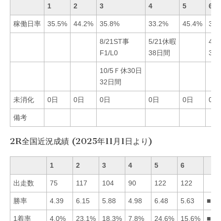
1
2
3
4
5
6
稼働日率
35.5%
44.2%
35.8%
33.2%
45.4%
36.
8/21ST事
5/21休暇
4/
F1/L0
38日間
33
10/5Ｆ休30日
32日間
未消化
0日
0日
0日
0日
0日
0日
備考
2R全国近況成績 (2025年11月1日より)
1
2
3
4
5
6
出走数
75
117
104
90
122
122
勝率
4.39
6.15
5.88
4.98
6.48
5.63
■52
1着率
4.0%
23.1%
18.3%
7.8%
24.6%
15.6%
■52