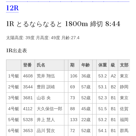
12R
1R とるならなると 1800m 締切 8:44
太陽高度: 39度 月高度: 49度 月齢:27.4
1R出走表
登番
氏名
期
年齢
体重
級
支部
M
1号艇
4608
荒井 翔伍
106
36歳
53.2
A2
東京
5
2号艇
3544
豊田 訓靖
69
57歳
53.1
B2
静岡
5
3号艇
3681
山谷 央
73
52歳
52.3
B1
東京
3
4号艇
4112
大久保信一郎
88
45歳
51.5
B1
佐賀
5
5号艇
5328
井上 慧人
133
22歳
53.2
B1
福岡
2
6号艇
3653
品川 賢次
72
52歳
54.1
B1
群馬
3