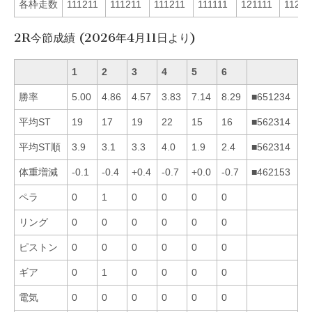
各枠走数
111211
111211
111211
111111
121111
11211
2R今節成績 (2026年4月11日より)
1
2
3
4
5
6
勝率
5.00
4.86
4.57
3.83
7.14
8.29
■651234
平均ST
19
17
19
22
15
16
■562314
平均ST順
3.9
3.1
3.3
4.0
1.9
2.4
■562314
体重増減
-0.1
-0.4
+0.4
-0.7
+0.0
-0.7
■462153
ペラ
0
1
0
0
0
0
リング
0
0
0
0
0
0
ピストン
0
0
0
0
0
0
ギア
0
1
0
0
0
0
電気
0
0
0
0
0
0