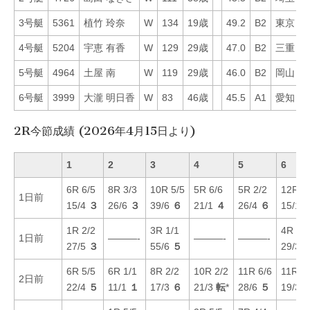
3号艇
5361
植竹 玲奈
W
134
19歳
49.2
B2
東京
1
4号艇
5204
宇恵 有香
W
129
29歳
47.0
B2
三重
4
5号艇
4964
土屋 南
W
119
29歳
46.0
B2
岡山
3
6号艇
3999
大瀧 明日香
W
83
46歳
45.5
A1
愛知
5
2R今節成績 (2026年4月15日より)
1
2
3
4
5
6
6R 6/5
8R 3/3
10R 5/5
5R 6/6
5R 2/2
12R 4
1日前
15/4
３
26/6
３
39/6
６
21/1
４
26/4
６
15/1
1R 2/2
3R 1/1
4R 3/3
1日前
———-
———-
———-
27/5
３
55/6
５
29/3
6R 5/5
6R 1/1
8R 2/2
10R 2/2
11R 6/6
11R 1/
2日前
22/4
５
11/1
１
17/3
６
21/3
転
*
28/6
５
19/3