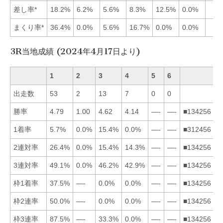
差し率*
18.2%
6.2%
5.6%
8.3%
12.5%
0.0%
まくり率*
36.4%
0.0%
5.6%
16.7%
0.0%
0.0%
3R当地成績 (2024年4月17日より)
1
2
3
4
5
6
出走数
53
2
13
7
0
0
勝率
4.79
1.00
4.62
4.14
—-
—-
■134256
1着率
5.7%
0.0%
15.4%
0.0%
—-
—-
■312456
2連対率
26.4%
0.0%
15.4%
14.3%
—-
—-
■134256
3連対率
49.1%
0.0%
46.2%
42.9%
—-
—-
■134256
枠1着率
37.5%
—-
0.0%
0.0%
—-
—-
■134256
枠2連率
50.0%
—-
0.0%
0.0%
—-
—-
■134256
枠3連率
87.5%
—-
33.3%
0.0%
—-
—-
■134256