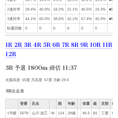
2連対率
29.4%
40.0%
18.2%
21.1%
46.5%
24.3%
■521
3連対率
44.1%
60.0%
38.6%
42.1%
67.4%
45.9%
■526
転覆回数
0
0
0
0
0
0
1R
2R
3R
4R
5R
6R
7R
8R
9R
10R
11R
12R
3R 予選 1800m 締切 11:37
太陽高度: 65度 月高度: 67度 月齢:29.6
3R出走表
登番
氏名
期
年齢
体重
級
支部
Mo
1号艇
5078
山川 波乙
W
124
28歳
46.5
B1
三重
61