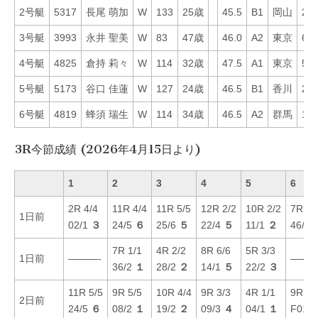
2号艇
5317
長尾 萌加
W
133
25歳
45.5
B1
岡山
26
3号艇
3993
永井 聖美
W
83
47歳
46.0
A2
東京
65
4号艇
4825
倉持 莉々
W
114
32歳
47.5
A1
東京
50
5号艇
5173
谷口 佳蓮
W
127
24歳
46.5
B1
香川
27
6号艇
4819
蜂須 瑞生
W
114
34歳
46.5
A2
群馬
13
3R今節成績 (2026年4月15日より)
1
2
3
4
5
6
2R 4/4
11R 4/4
11R 5/5
12R 2/2
10R 2/2
7R 6/
1日前
02/1
３
24/5
６
25/6
５
22/4
５
11/1
２
46/6
7R 1/1
4R 2/2
8R 6/6
5R 3/3
1日前
———-
———
36/2
１
28/2
２
14/1
５
22/2
３
11R 5/5
9R 5/5
10R 4/4
9R 3/3
4R 1/1
9R 4/
2日前
24/5
６
08/2
１
19/2
２
09/3
４
04/1
１
F01/