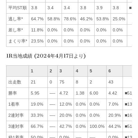
平均ST順
3.8
3.4
3.4
3.8
3.9
3.8
■32
逃し率*
64.7%
58.8%
78.6%
46.2%
53.8%
25.0%
差し率*
11.8%
0.0%
0.0%
0.0%
0.0%
0.0%
まくり率*
23.5%
0.0%
0.0%
0.0%
0.0%
0.0%
1R当地成績 (2024年4月17日より)
1
2
3
4
5
6
出走数
21
0
75
8
2
43
勝率
5.95
—-
4.72
1.38
6.00
4.42
■5136
1着率
19.0%
—-
12.0%
0.0%
0.0%
7.0%
■1364
2連対率
33.3%
—-
20.0%
0.0%
0.0%
20.9%
■1634
3連対率
66.7%
—-
42.7%
0.0%
100.0%
44.2%
■5163
枠1着率
50.0%
—-
0.0%
—-
—-
0.0%
■1362