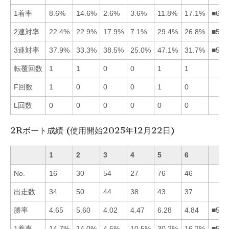
1着率
8.6%
14.6%
2.6%
3.6%
11.8%
17.1%
■625
2連対率
22.4%
22.9%
17.9%
7.1%
29.4%
26.8%
■562
3連対率
37.9%
33.3%
38.5%
25.0%
47.1%
31.7%
■531
転覆回数
1
1
0
0
1
1
F回数
1
0
0
0
1
0
L回数
0
0
0
0
0
0
2Rボート成績 (使用開始2025年12月22日)
1
2
3
4
5
6
No.
16
30
54
27
76
46
出走数
34
50
44
38
43
37
勝率
4.65
5.60
4.02
4.47
6.28
4.84
■526
1着率
14.7%
14.0%
4.5%
10.5%
30.2%
16.2%
■561