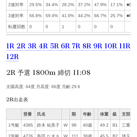
2連対率
29.5%
34.4%
28.2%
37.2%
47.9%
17.1%
■542
3連対率
56.8%
59.4%
41.0%
44.2%
66.7%
25.7%
■521
転覆回数
0
0
1
0
0
0
1R
2R
3R
4R
5R
6R
7R
8R
9R
10R
11R
12R
2R 予選 1800m 締切 11:08
太陽高度: 64度 月高度: 66度 月齢:29.6
2R出走表
登番
氏名
期
年齢
体重
級
支部
1号艇
4385
鈴木 祐美子
W
98
40歳
49.2
B1
三重
1
2号艇
4726
島田 なぎさ
W
111
38歳
45.5
B2
埼玉
3