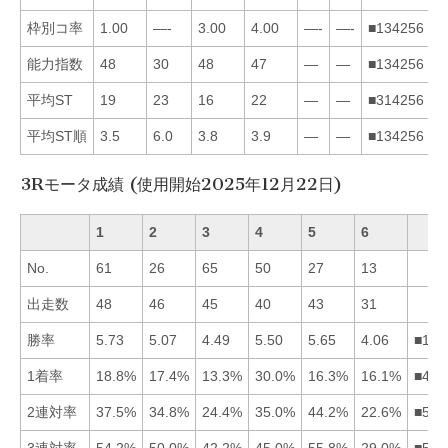
枠別コ率
1.00
—-
3.00
4.00
—-
—-
■134256
能力指数
48
30
48
47
—
—
■134256
平均ST
19
23
16
22
—
—
■314256
平均ST順
3.5
6.0
3.8
3.9
—
—
■134256
3Rモータ成績 (使用開始2025年12月22日)
1
2
3
4
5
6
No.
61
26
65
50
27
13
出走数
48
46
45
40
43
31
勝率
5.73
5.07
4.49
5.50
5.65
4.06
■154
1着率
18.8%
17.4%
13.3%
30.0%
16.3%
16.1%
■412
2連対率
37.5%
34.8%
24.4%
35.0%
44.2%
22.6%
■514