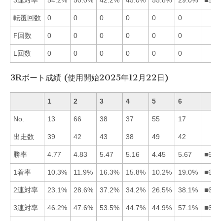
3連対率
54.2%
50.0%
42.2%
45.0%
55.8%
29.0%
■512
転覆回数
0
0
0
0
0
0
F回数
0
0
0
0
0
0
L回数
0
0
0
0
0
0
3Rボート成績 (使用開始2025年12月22日)
1
2
3
4
5
6
No.
13
66
38
37
55
17
出走数
39
42
43
38
49
42
勝率
4.77
4.83
5.47
5.16
4.45
5.67
■634
1着率
10.3%
11.9%
16.3%
15.8%
10.2%
19.0%
■634
2連対率
23.1%
28.6%
37.2%
34.2%
26.5%
38.1%
■634
3連対率
46.2%
47.6%
53.5%
44.7%
44.9%
57.1%
■632