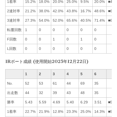
1着率
15.2%
18.0%
20.0%
25.0%
9.5%
20.0%
■436
2連対率
21.2%
38.0%
42.0%
43.8%
16.7%
48.6%
■643
3連対率
27.3%
54.0%
52.0%
65.6%
40.5%
71.4%
■642
転覆回数
1
0
0
0
0
0
F回数
0
0
1
0
1
0
L回数
0
0
0
0
0
0
1Rボート成績 (使用開始2025年12月22日)
1
2
3
4
5
6
No.
52
53
61
44
69
35
出走数
44
32
39
43
48
35
勝率
5.43
5.59
4.69
5.40
6.29
3.51
■521
1着率
22.7%
21.9%
12.8%
23.3%
25.0%
14.3%
■541