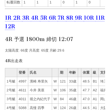
転覆回数
1
1
1
0
1
0
1R
2R
3R
4R
5R
6R
7R
8R
9R
10R
11R
12R
4R 予選 1800m 締切 12:07
太陽高度: 66度 月高度: 65度 月齢:29.6
4R出走表
登番
氏名
期
年齢
体重
級
支部
1号艇
4997
濱崎 寿里矢
W
121
33歳
48.5
B1
埼玉
2号艇
4611
今井 美亜
W
106
35歳
47.7
A2
福井
3号艇
4011
堀之内紀代子
W
84
46歳
47.0
A1
岡山
4号艇
5088
高憧 四季
W
124
26歳
44.5
A1
大阪