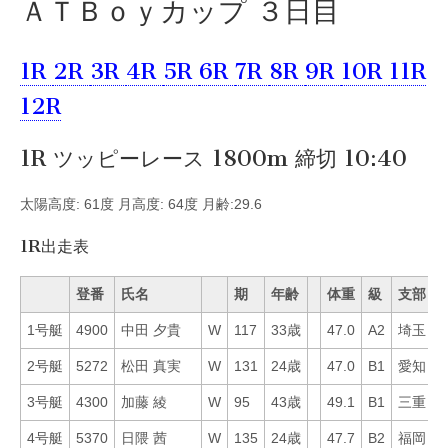
ＡＴＢｏｙカップ ３日目
1R
2R
3R
4R
5R
6R
7R
8R
9R
10R
11R
12R
1R ツッピーレース 1800m 締切 10:40
太陽高度: 61度 月高度: 64度 月齢:29.6
1R出走表
登番
氏名
期
年齢
体重
級
支部
1号艇
4900
中田 夕貴
W
117
33歳
47.0
A2
埼玉
5
2号艇
5272
松田 真実
W
131
24歳
47.0
B1
愛知
7
3号艇
4300
加藤 綾
W
95
43歳
49.1
B1
三重
4
4号艇
5370
日隈 茜
W
135
24歳
47.7
B2
福岡
1