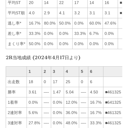
平均ST
20
14
22
17
14
16
■52
平均ST順
4.0
2.9
4.1
3.2
3.1
3.1
■25
逃し率*
16.7%
80.0%
50.0%
0.0%
60.0%
47.6%
差し率*
33.3%
0.0%
0.0%
33.3%
6.7%
0.0%
まくり率*
50.0%
0.0%
0.0%
0.0%
0.0%
0.0%
2R当地成績 (2024年4月17日より)
1
2
3
4
5
6
出走数
18
0
17
25
0
6
勝率
3.61
—-
1.47
5.04
—-
4.50
■461325
1着率
0.0%
—-
0.0%
12.0%
—-
16.7%
■641325
2連対率
5.6%
—-
0.0%
36.0%
—-
16.7%
■461325
3連対率
27.8%
—-
0.0%
48.0%
—-
33.3%
■461325