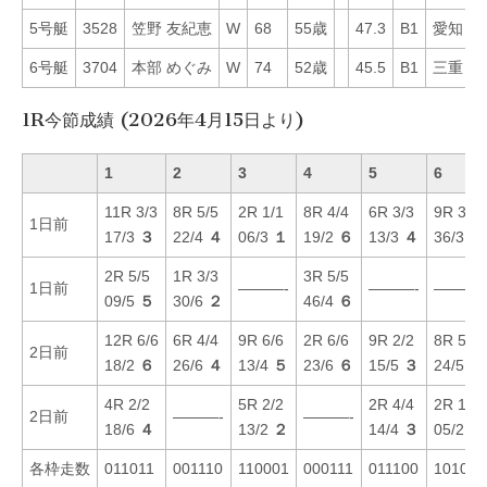
5号艇
3528
笠野 友紀恵
W
68
55歳
47.3
B1
愛知
2
6号艇
3704
本部 めぐみ
W
74
52歳
45.5
B1
三重
2
1R今節成績 (2026年4月15日より)
1
2
3
4
5
6
11R 3/3
8R 5/5
2R 1/1
8R 4/4
6R 3/3
9R 3/3
1日前
17/3
３
22/4
４
06/3
１
19/2
６
13/3
４
36/3
５
2R 5/5
1R 3/3
3R 5/5
1日前
———-
———-
———-
09/5
５
30/6
２
46/4
６
12R 6/6
6R 4/4
9R 6/6
2R 6/6
9R 2/2
8R 5/5
2日前
18/2
６
26/6
４
13/4
５
23/6
６
15/5
３
24/5
３
4R 2/2
5R 2/2
2R 4/4
2R 1/1
2日前
———-
———-
18/6
４
13/2
２
14/4
３
05/2
１
各枠走数
011011
001110
110001
000111
011100
101010