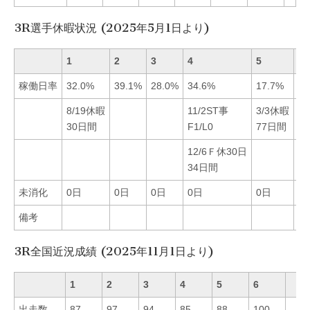
3R選手休暇状況 (2025年5月1日より)
1
2
3
4
5
6
稼働日率
32.0%
39.1%
28.0%
34.6%
17.7%
36
8/19休暇
11/2ST事
3/3休暇
9
30日間
F1/L0
77日間
F1
12/6Ｆ休30日
1
34日間
3
未消化
0日
0日
0日
0日
0日
0
備考
3R全国近況成績 (2025年11月1日より)
1
2
3
4
5
6
出走数
87
97
94
85
88
100