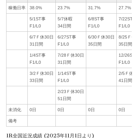
稼働日率
38.0%
23.7%
31.7%
27.7%
5/1ST事
5/7休暇
6/8ST事
7/22ST事
F1/L0
34日間
F1/L0
F1/L0
6/7Ｆ休30日
6/27ST事
6/30Ｆ休30日
8/25Ｆ休
31日間
F1/L0
35日間
35日間
1/4ST事
7/28Ｆ休30日
12/26ST
F1/L0
31日間
F1/L0
3/2Ｆ休30日
1/14ST事
2/5Ｆ休3
33日間
F1/L0
41日間
2/23Ｆ休30日
51日間
未消化
0日
0日
0日
0日
備考
1R全国近況成績 (2025年11月1日より)