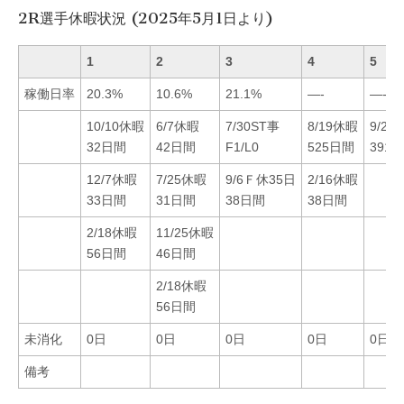
2R選手休暇状況 (2025年5月1日より)
1
2
3
4
5
稼働日率
20.3%
10.6%
21.1%
—-
—-
10/10休暇
6/7休暇
7/30ST事
8/19休暇
9/28
32日間
42日間
F1/L0
525日間
391
12/7休暇
7/25休暇
9/6Ｆ休35日
2/16休暇
33日間
31日間
38日間
38日間
2/18休暇
11/25休暇
56日間
46日間
2/18休暇
56日間
未消化
0日
0日
0日
0日
0日
備考