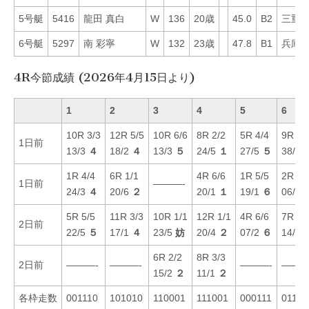
5号艇
5416
龍田 真白
W
136
20歳
45.0
B2
三重
6号艇
5297
南 彩寧
W
132
23歳
47.8
B1
兵庫
4R今節成績 (2026年4月15日より)
1
2
3
4
5
6
10R 3/3
12R 5/5
10R 6/6
8R 2/2
5R 4/4
9R 4/
1日前
13/3
４
18/2
４
13/3
５
24/5
１
27/5
５
38/4
1R 4/4
6R 1/1
4R 6/6
1R 5/5
2R 3/
1日前
———-
24/3
４
20/6
２
20/1
１
19/1
６
06/3
5R 5/5
11R 3/3
10R 1/1
12R 1/1
4R 6/6
7R 2/
2日前
22/5
５
17/1
４
23/5
妨
20/4
２
07/2
６
14/2
6R 2/2
8R 3/3
2日前
———-
———-
———-
———
15/2
２
11/1
２
各枠走数
001110
101010
110001
111001
000111
01110