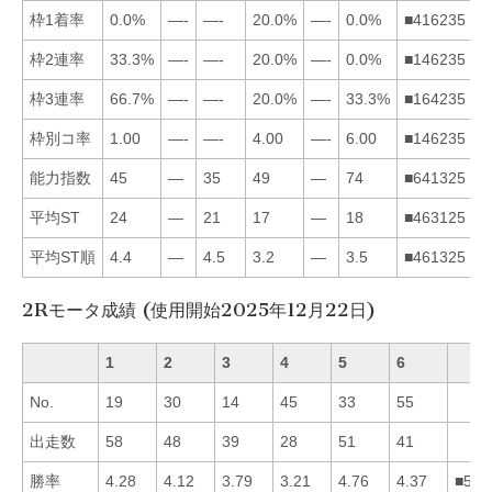
枠1着率
0.0%
—-
—-
20.0%
—-
0.0%
■416235
枠2連率
33.3%
—-
—-
20.0%
—-
0.0%
■146235
枠3連率
66.7%
—-
—-
20.0%
—-
33.3%
■164235
枠別コ率
1.00
—-
—-
4.00
—-
6.00
■146235
能力指数
45
—
35
49
—
74
■641325
平均ST
24
—
21
17
—
18
■463125
平均ST順
4.4
—
4.5
3.2
—
3.5
■461325
2Rモータ成績 (使用開始2025年12月22日)
1
2
3
4
5
6
No.
19
30
14
45
33
55
出走数
58
48
39
28
51
41
勝率
4.28
4.12
3.79
3.21
4.76
4.37
■561