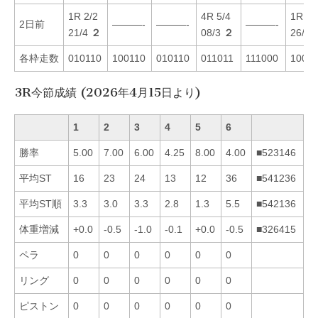
1R 2/2
4R 5/4
1R 1/
2日前
———-
———-
———-
21/4
２
08/3
２
26/5
各枠走数
010110
100110
010110
011011
111000
1001
3R今節成績 (2026年4月15日より)
1
2
3
4
5
6
勝率
5.00
7.00
6.00
4.25
8.00
4.00
■523146
平均ST
16
23
24
13
12
36
■541236
平均ST順
3.3
3.0
3.3
2.8
1.3
5.5
■542136
体重増減
+0.0
-0.5
-1.0
-0.1
+0.0
-0.5
■326415
ペラ
0
0
0
0
0
0
リング
0
0
0
0
0
0
ピストン
0
0
0
0
0
0