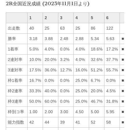
2R全国近況成績 (2025年11月1日より)
1
2
3
4
5
6
出走数
40
25
63
25
86
122
勝率
3.18
3.88
2.48
2.88
5.34
5.63
■65
1着率
5.0%
4.0%
0.0%
4.0%
18.6%
17.2%
■56
2連対率
10.0%
20.0%
3.2%
4.0%
32.6%
37.7%
■65
3連対率
17.5%
36.0%
12.7%
16.0%
51.2%
55.7%
■65
枠1着率
16.7%
0.0%
0.0%
25.0%
6.7%
0.0%
■41
枠2連率
33.3%
40.0%
0.0%
25.0%
20.0%
4.5%
■21
枠3連率
50.0%
60.0%
0.0%
25.0%
46.7%
31.8%
■21
枠別コ率
1.00
2.00
3.00
4.50
5.00
5.95
■12
能力指数
42
44
39
41
52
58
■65