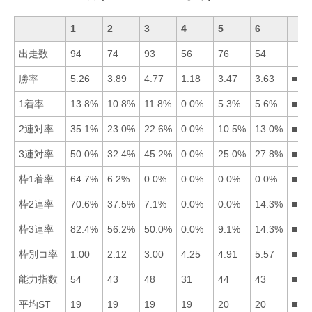
1
2
3
4
5
6
出走数
94
74
93
56
76
54
勝率
5.26
3.89
4.77
1.18
3.47
3.63
■13
1着率
13.8%
10.8%
11.8%
0.0%
5.3%
5.6%
■13
2連対率
35.1%
23.0%
22.6%
0.0%
10.5%
13.0%
■12
3連対率
50.0%
32.4%
45.2%
0.0%
25.0%
27.8%
■13
枠1着率
64.7%
6.2%
0.0%
0.0%
0.0%
0.0%
■12
枠2連率
70.6%
37.5%
7.1%
0.0%
0.0%
14.3%
■12
枠3連率
82.4%
56.2%
50.0%
0.0%
9.1%
14.3%
■12
枠別コ率
1.00
2.12
3.00
4.25
4.91
5.57
■12
能力指数
54
43
48
31
44
43
■13
平均ST
19
19
19
19
20
20
■34