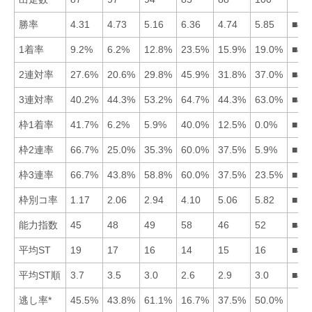
勝率
4.31
4.73
5.16
6.36
4.74
5.85
■46
1着率
9.2%
6.2%
12.8%
23.5%
15.9%
19.0%
■46
2連対率
27.6%
20.6%
29.8%
45.9%
31.8%
37.0%
■46
3連対率
40.2%
44.3%
53.2%
64.7%
44.3%
63.0%
■46
枠1着率
41.7%
6.2%
5.9%
40.0%
12.5%
0.0%
■14
枠2連率
66.7%
25.0%
35.3%
60.0%
37.5%
5.9%
■14
枠3連率
66.7%
43.8%
58.8%
60.0%
37.5%
23.5%
■14
枠別コ率
1.17
2.06
2.94
4.10
5.06
5.82
■12
能力指数
45
48
49
58
46
52
■46
平均ST
19
17
16
14
15
16
■45
平均ST順
3.7
3.5
3.0
2.6
2.9
3.0
■45
逃し率*
45.5%
43.8%
61.1%
16.7%
37.5%
50.0%