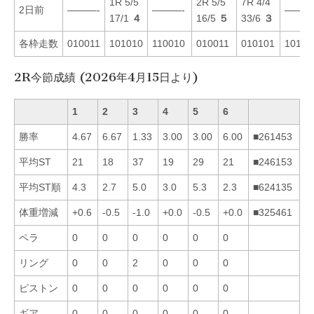
1R 5/5
2R 5/5
7R 4/4
2日前
———-
———-
———
17/1
４
16/5
５
33/6
３
各枠走数
010011
101010
110010
010011
010101
10110
2R今節成績 (2026年4月15日より)
1
2
3
4
5
6
勝率
4.67
6.67
1.33
3.00
3.00
6.00
■261453
平均ST
21
18
37
19
29
21
■246153
平均ST順
4.3
2.7
5.0
3.0
5.3
2.3
■624135
体重増減
+0.6
-0.5
-1.0
+0.0
-0.5
+0.0
■325461
ペラ
0
0
0
0
0
0
リング
0
0
2
0
0
0
ピストン
0
0
0
0
0
0
ギア
0
0
0
0
0
0