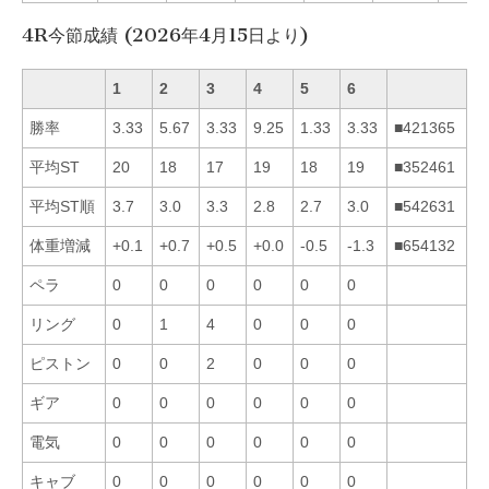
4R今節成績 (2026年4月15日より)
1
2
3
4
5
6
勝率
3.33
5.67
3.33
9.25
1.33
3.33
■421365
平均ST
20
18
17
19
18
19
■352461
平均ST順
3.7
3.0
3.3
2.8
2.7
3.0
■542631
体重増減
+0.1
+0.7
+0.5
+0.0
-0.5
-1.3
■654132
ペラ
0
0
0
0
0
0
リング
0
1
4
0
0
0
ピストン
0
0
2
0
0
0
ギア
0
0
0
0
0
0
電気
0
0
0
0
0
0
キャブ
0
0
0
0
0
0