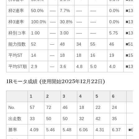
枠2連率
50.0%
—-
7.7%
—-
—-
0.0%
■1362
枠3連率
100.0%
—-
30.8%
—-
—-
0.0%
■1362
枠別コ率
1.00
—-
3.00
—-
—-
5.75
■1362
能力指数
52
—
48
34
55
46
■5136
平均ST
14
—
18
18
16
19
■1543
平均ST順
2.9
—
3.6
4.8
5.0
4.0
■1364
1Rモータ成績 (使用開始2025年12月22日)
1
2
3
4
5
6
No.
57
72
46
18
22
24
出走数
33
50
50
32
42
35
勝率
4.09
5.46
5.48
6.06
4.31
6.37
■643