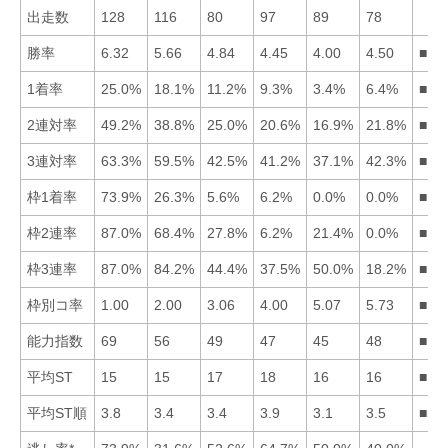
出走数
128
116
80
97
89
78
勝率
6.32
5.66
4.84
4.45
4.00
4.50
■12
1着率
25.0%
18.1%
11.2%
9.3%
3.4%
6.4%
■12
2連対率
49.2%
38.8%
25.0%
20.6%
16.9%
21.8%
■12
3連対率
63.3%
59.5%
42.5%
41.2%
37.1%
42.3%
■12
枠1着率
73.9%
26.3%
5.6%
6.2%
0.0%
0.0%
■12
枠2連率
87.0%
68.4%
27.8%
6.2%
21.4%
0.0%
■12
枠3連率
87.0%
84.2%
44.4%
37.5%
50.0%
18.2%
■12
枠別コ率
1.00
2.00
3.06
4.00
5.07
5.73
■12
能力指数
69
56
49
47
45
48
■12
平均ST
15
15
17
18
16
16
■12
平均ST順
3.8
3.4
3.4
3.9
3.1
3.5
■52