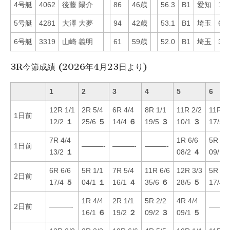
4号艇
4062
後藤 陽介
86
46歳
56.3
B1
愛知
19
5号艇
4281
大澤 大夢
94
42歳
53.1
B1
埼玉
60
6号艇
3319
山崎 義明
61
59歳
52.0
B1
埼玉
32
3R今節成績 (2026年4月23日より)
1
2
3
4
5
6
12R 1/1
2R 5/4
6R 4/4
8R 1/1
11R 2/2
11R 5
1日前
12/2
１
25/6
５
14/4
６
19/5
３
10/1
３
17/5
7R 4/4
1R 6/6
5R 3/
1日前
———-
———-
———-
13/2
１
08/2
４
09/1
6R 6/6
5R 1/1
7R 5/4
11R 6/6
12R 3/3
5R 4/
2日前
17/4
５
04/1
１
16/1
４
35/6
６
28/5
５
17/4
1R 4/4
2R 1/1
5R 2/2
4R 4/4
2日前
———-
———
16/1
６
19/2
２
09/2
３
09/1
５