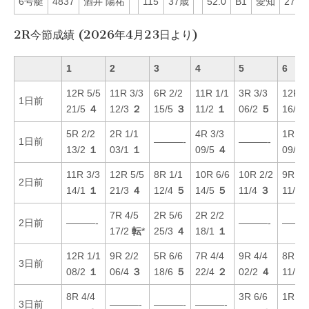
6号艇
4837
酒井 陽祐
115
37歳
52.0
B1
愛知
27
2R今節成績 (2026年4月23日より)
1
2
3
4
5
6
12R 5/5
11R 3/3
6R 2/2
11R 1/1
3R 3/3
12R 2
1日前
21/5
４
12/3
２
15/5
３
11/2
１
06/2
５
16/3
5R 2/2
2R 1/1
4R 3/3
1R 3/
1日前
———-
———-
13/2
１
03/1
１
09/5
４
09/3
11R 3/3
12R 5/5
8R 1/1
10R 6/6
10R 2/2
9R 4/
2日前
14/1
１
21/3
４
12/4
５
14/5
５
11/4
３
11/3
7R 4/5
2R 5/6
2R 2/2
2日前
———-
———-
———
17/2
転
*
25/3
４
18/1
１
12R 1/1
9R 2/2
5R 6/6
7R 4/4
9R 4/4
8R 1/
3日前
08/2
１
06/4
３
18/6
５
22/4
２
02/2
４
11/3
8R 4/4
3R 6/6
1R 5/
3日前
———-
———-
———-