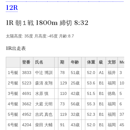
12R
1R 朝１戦 1800m 締切 8:32
太陽高度: 35度 月高度:-45度 月齢:8.7
1R出走表
登番
氏名
期
年齢
体重
級
支部
Mo
1号艇
3833
中辻 博訓
78
51歳
52.0
A1
福井
3
2号艇
5223
森清 友翔
129
25歳
53.6
B1
福岡
10
3号艇
4691
水原 慎
110
42歳
51.5
B1
徳島
5
4号艇
3662
大庭 元明
73
56歳
55.3
B1
福岡
6
5号艇
4952
吉武 真也
119
32歳
52.3
B1
福岡
37
6号艇
4204
柴田 大輔
91
43歳
52.0
B1
福岡
45