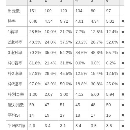
1
2
3
4
5
6
出走数
151
100
120
104
80
97
勝率
6.48
4.34
5.72
4.01
4.94
5.31
■13
1着率
28.5%
10.0%
21.7%
7.7%
12.5%
12.4%
■13
2連対率
48.3%
24.0%
37.5%
20.2%
28.7%
32.0%
■13
3連対率
70.2%
35.0%
54.2%
34.6%
48.8%
55.7%
■16
枠1着率
81.8%
21.4%
31.8%
0.0%
0.0%
6.2%
■13
枠2連率
87.9%
28.6%
45.5%
12.5%
15.4%
12.5%
■13
枠3連率
97.0%
42.9%
50.0%
18.8%
30.8%
25.0%
■13
枠別コ率
1.00
2.07
3.00
4.12
5.00
5.94
■12
能力指数
59
47
51
45
48
50
■13
平均ST
14
19
17
18
17
16
■16
平均ST順
2.6
3.4
3.1
3.4
3.5
3.5
■13