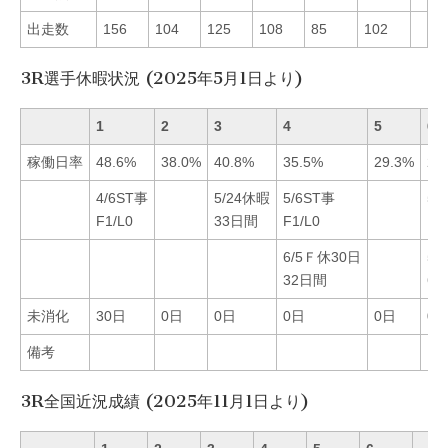
出走数
156
104
125
108
85
102
3R選手休暇状況 (2025年5月1日より)
1
2
3
4
5
6
稼働日率
48.6%
38.0%
40.8%
35.5%
29.3%
29
4/6ST事
5/24休暇
5/6ST事
5/
F1/L0
33日間
F1/L0
F1
6/5Ｆ休30日
5/
32日間
6
未消化
30日
0日
0日
0日
0日
0
備考
3R全国近況成績 (2025年11月1日より)