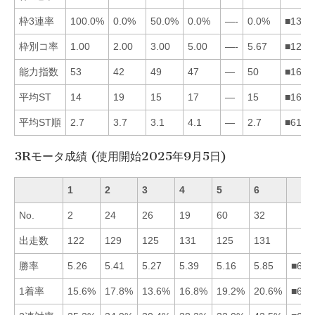
枠3連率
100.0%
0.0%
50.0%
0.0%
—-
0.0%
■1324
枠別コ率
1.00
2.00
3.00
5.00
—-
5.67
■1234
能力指数
53
42
49
47
—
50
■1634
平均ST
14
19
15
17
—
15
■1634
平均ST順
2.7
3.7
3.1
4.1
—
2.7
■6132
3Rモータ成績 (使用開始2025年9月5日)
1
2
3
4
5
6
No.
2
24
26
19
60
32
出走数
122
129
125
131
125
131
勝率
5.26
5.41
5.27
5.39
5.16
5.85
■624
1着率
15.6%
17.8%
13.6%
16.8%
19.2%
20.6%
■652