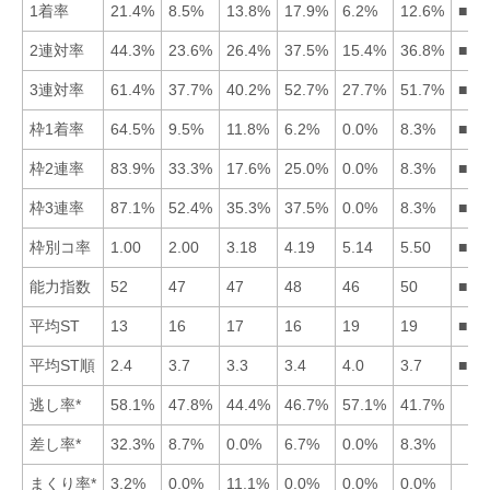
1着率
21.4%
8.5%
13.8%
17.9%
6.2%
12.6%
■14
2連対率
44.3%
23.6%
26.4%
37.5%
15.4%
36.8%
■14
3連対率
61.4%
37.7%
40.2%
52.7%
27.7%
51.7%
■14
枠1着率
64.5%
9.5%
11.8%
6.2%
0.0%
8.3%
■13
枠2連率
83.9%
33.3%
17.6%
25.0%
0.0%
8.3%
■12
枠3連率
87.1%
52.4%
35.3%
37.5%
0.0%
8.3%
■12
枠別コ率
1.00
2.00
3.18
4.19
5.14
5.50
■12
能力指数
52
47
47
48
46
50
■16
平均ST
13
16
17
16
19
19
■12
平均ST順
2.4
3.7
3.3
3.4
4.0
3.7
■13
逃し率*
58.1%
47.8%
44.4%
46.7%
57.1%
41.7%
差し率*
32.3%
8.7%
0.0%
6.7%
0.0%
8.3%
まくり率*
3.2%
0.0%
11.1%
0.0%
0.0%
0.0%