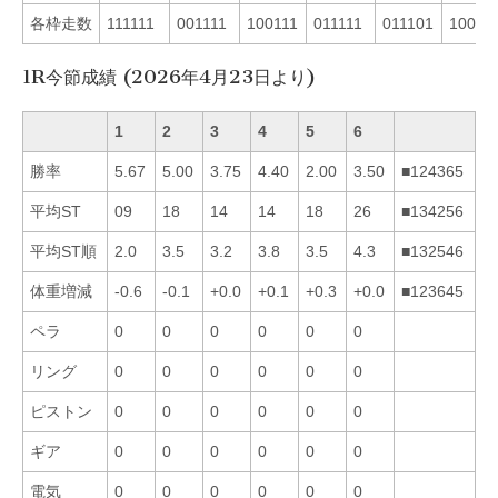
各枠走数
111111
001111
100111
011111
011101
10001
1R今節成績 (2026年4月23日より)
1
2
3
4
5
6
勝率
5.67
5.00
3.75
4.40
2.00
3.50
■124365
平均ST
09
18
14
14
18
26
■134256
平均ST順
2.0
3.5
3.2
3.8
3.5
4.3
■132546
体重増減
-0.6
-0.1
+0.0
+0.1
+0.3
+0.0
■123645
ペラ
0
0
0
0
0
0
リング
0
0
0
0
0
0
ピストン
0
0
0
0
0
0
ギア
0
0
0
0
0
0
電気
0
0
0
0
0
0