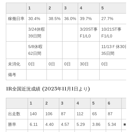
1
2
3
4
5
稼働日率
30.4%
38.5%
36.0%
39.7%
27.7%
3/24休暇
3/20ST事
10/21ST事
39日間
F1/L0
F1/L0
5/8休暇
11/13Ｆ休30日
62日間
35日間
未消化
0日
0日
0日
30日
0日
備考
1R全国近況成績 (2025年11月1日より)
1
2
3
4
5
6
出走数
140
106
87
112
65
87
勝率
6.11
4.40
4.57
5.29
3.86
5.34
■16