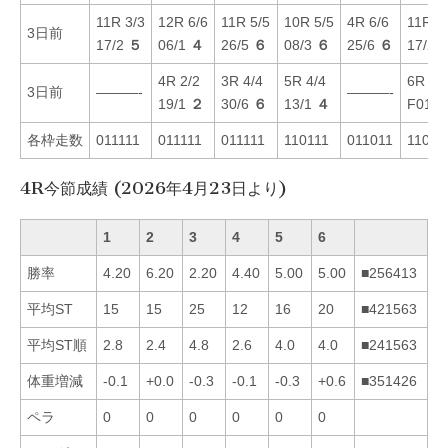
11R 3/3
12R 6/6
11R 5/5
10R 5/5
4R 6/6
11R 2
3日前
17/2
５
06/1
４
26/5
６
08/3
６
25/6
６
17/2
4R 2/2
3R 4/4
5R 4/4
6R 1/
3日前
———-
———-
19/1
２
30/6
６
13/1
４
F01/1
各枠走数
011111
011111
011111
110111
011011
11000
4R今節成績 (2026年4月23日より)
1
2
3
4
5
6
勝率
4.20
6.20
2.20
4.40
5.00
5.00
■256413
平均ST
15
15
25
12
16
20
■421563
平均ST順
2.8
2.4
4.8
2.6
4.0
4.0
■241563
体重増減
-0.1
+0.0
-0.3
-0.1
-0.3
+0.6
■351426
ペラ
0
0
0
0
0
0