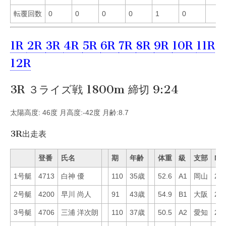
転覆回数
0
0
0
0
1
0
1R
2R
3R
4R
5R
6R
7R
8R
9R
10R
11R
12R
3R ３ライズ戦 1800m 締切 9:24
太陽高度: 46度 月高度:-42度 月齢:8.7
3R出走表
登番
氏名
期
年齢
体重
級
支部
Mo
1号艇
4713
白神 優
110
35歳
52.6
A1
岡山
2
2号艇
4200
早川 尚人
91
43歳
54.9
B1
大阪
24
3号艇
4706
三浦 洋次朗
110
37歳
50.5
A2
愛知
26