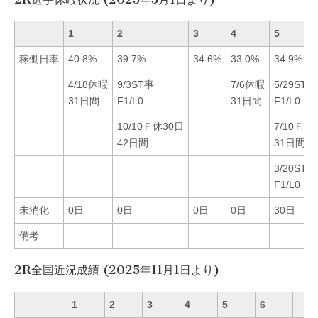
1
2
3
4
5
稼働日率
40.8%
39.7%
34.6%
33.0%
34.9%
4/18休暇
9/3ST事
7/6休暇
5/29ST事
31日間
F1/L0
31日間
F1/L0
10/10Ｆ休30日
7/10Ｆ休
42日間
31日間
3/20ST事
F1/L0
未消化
0日
0日
0日
0日
30日
備考
2R全国近況成績 (2025年11月1日より)
1
2
3
4
5
6