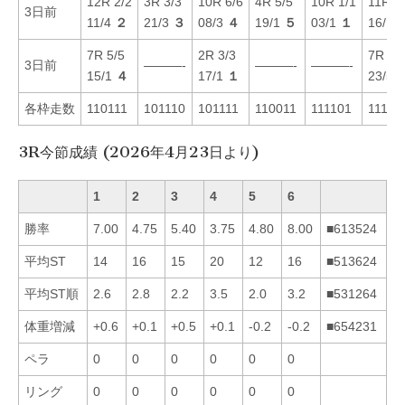
12R 2/2
3R 3/3
10R 6/6
4R 5/5
10R 1/1
11R 1
3日前
11/4
２
21/3
３
08/3
４
19/1
５
03/1
１
16/1
7R 5/5
2R 3/3
7R 2/
3日前
———-
———-
———-
15/1
４
17/1
１
23/5
各枠走数
110111
101110
101111
110011
111101
11111
3R今節成績 (2026年4月23日より)
1
2
3
4
5
6
勝率
7.00
4.75
5.40
3.75
4.80
8.00
■613524
平均ST
14
16
15
20
12
16
■513624
平均ST順
2.6
2.8
2.2
3.5
2.0
3.2
■531264
体重増減
+0.6
+0.1
+0.5
+0.1
-0.2
-0.2
■654231
ペラ
0
0
0
0
0
0
リング
0
0
0
0
0
0