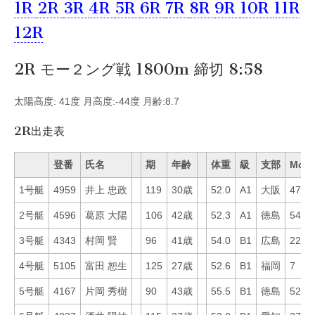
1R
2R
3R
4R
5R
6R
7R
8R
9R
10R
11R
12R
2R モー２ング戦 1800m 締切 8:58
太陽高度: 41度 月高度:-44度 月齢:8.7
2R出走表
登番
氏名
期
年齢
体重
級
支部
Mo
1号艇
4959
井上 忠政
119
30歳
52.0
A1
大阪
47
2号艇
4596
葛原 大陽
106
42歳
52.3
A1
徳島
54
3号艇
4343
村岡 賢
96
41歳
54.0
B1
広島
22
4号艇
5105
富田 恕生
125
27歳
52.6
B1
福岡
7
5号艇
4167
片岡 秀樹
90
43歳
55.5
B1
徳島
52