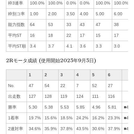
枠3連率
100.0%
100.0%
0.0%
0.0%
100.0%
100.0%
枠別コ率
1.00
2.00
3.50
4.00
5.00
6.00
能力指数
64
53
33
43
47
38
平均ST
16
18
22
17
15
17
平均ST順
3.4
3.7
4.1
3.6
3.3
3.0
2Rモータ成績 (使用開始2025年9月5日)
1
2
3
4
5
6
No.
47
54
22
7
52
27
出走数
127
128
119
124
111
116
勝率
5.30
5.38
5.53
5.85
4.96
5.81
■463
1着率
19.7%
15.6%
18.5%
24.2%
16.2%
23.3%
■461
2連対率
34.6%
35.9%
37.8%
43.5%
30.6%
37.9%
■463