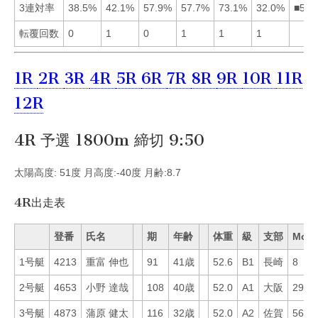
3連対率
38.5%
42.1%
57.9%
57.7%
73.1%
32.0%
■534
転覆回数
0
1
0
1
1
1
1R
2R
3R
4R
5R
6R
7R
8R
9R
10R
11R
12R
4R 予選 1800m 締切 9:50
太陽高度: 51度 月高度:-40度 月齢:8.7
4R出走表
登番
氏名
期
年齢
体重
級
支部
Mo
1号艇
4213
重富 伸也
91
41歳
52.6
B1
長崎
8
2号艇
4653
小野 達哉
108
40歳
52.0
A1
大阪
29
3号艇
4873
蒲原 健太
116
32歳
52.0
A2
佐賀
56