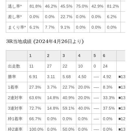
逃し率*
81.8%
46.2%
45.5%
75.0%
42.9%
81.2%
差し率*
0.0%
0.0%
22.7%
0.0%
0.0%
6.2%
まくり率*
6.1%
7.7%
9.1%
0.0%
0.0%
0.0%
3R当地成績 (2024年4月26日より)
1
2
3
4
5
6
出走数
11
27
22
10
0
24
勝率
6.91
3.11
5.68
4.50
—-
4.92
■1364
1着率
27.3%
3.7%
22.7%
20.0%
—-
8.3%
■1346
2連対率
63.6%
14.8%
40.9%
20.0%
—-
33.3%
■1364
3連対率
72.7%
14.8%
59.1%
40.0%
—-
37.5%
■1346
枠1着率
66.7%
0.0%
0.0%
0.0%
—-
0.0%
■1234
枠2連率
100.0%
0.0%
50.0%
0.0%
—-
0.0%
■1324