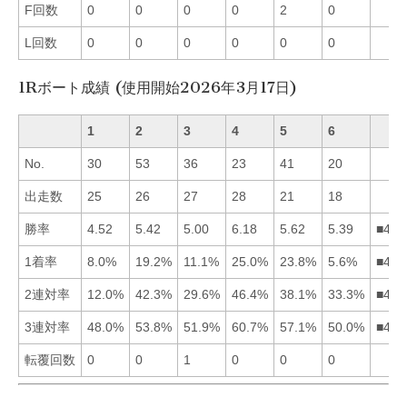
F回数
0
0
0
0
2
0
L回数
0
0
0
0
0
0
1Rボート成績 (使用開始2026年3月17日)
1
2
3
4
5
6
No.
30
53
36
23
41
20
出走数
25
26
27
28
21
18
勝率
4.52
5.42
5.00
6.18
5.62
5.39
■452
1着率
8.0%
19.2%
11.1%
25.0%
23.8%
5.6%
■452
2連対率
12.0%
42.3%
29.6%
46.4%
38.1%
33.3%
■425
3連対率
48.0%
53.8%
51.9%
60.7%
57.1%
50.0%
■452
転覆回数
0
0
1
0
0
0