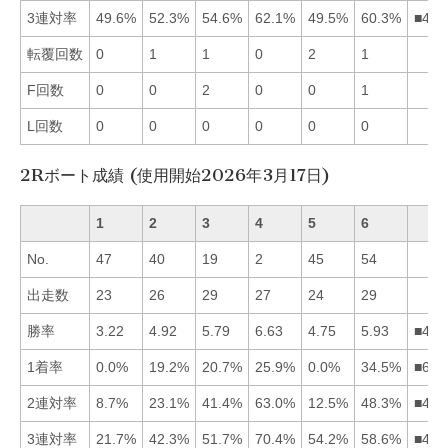
3連対率
49.6%
52.3%
54.6%
62.1%
49.5%
60.3%
■463
転覆回数
0
1
1
0
2
1
F回数
0
0
2
0
0
1
L回数
0
0
0
0
0
0
2Rボート成績 (使用開始2026年3月17日)
1
2
3
4
5
6
No.
47
40
19
2
45
54
出走数
23
26
29
27
24
29
勝率
3.22
4.92
5.79
6.63
4.75
5.93
■463
1着率
0.0%
19.2%
20.7%
25.9%
0.0%
34.5%
■643
2連対率
8.7%
23.1%
41.4%
63.0%
12.5%
48.3%
■463
3連対率
21.7%
42.3%
51.7%
70.4%
54.2%
58.6%
■465