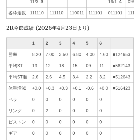
11/3
３
16/1
４
09/4
各枠走数
111110
111110
110011
111101
011101
11111
2R今節成績 (2026年4月23日より)
1
2
3
4
5
6
勝率
8.20
7.00
3.50
6.80
4.00
4.60
■124653
平均ST
13
12
18
15
09
11
■562143
平均ST順
2.6
2.6
4.5
3.4
2.2
3.2
■512643
体重増減
+0.0
+0.3
+0.3
+0.1
-0.6
+0.0
■516423
ペラ
0
0
0
0
0
0
リング
0
2
0
0
0
0
ピストン
0
0
0
0
0
0
ギア
0
0
0
0
0
0