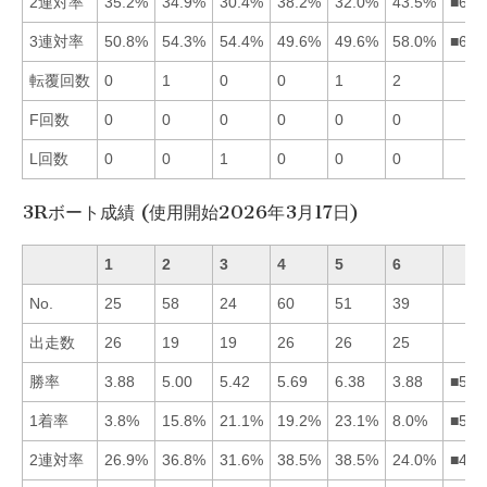
2連対率
35.2%
34.9%
30.4%
38.2%
32.0%
43.5%
■641
3連対率
50.8%
54.3%
54.4%
49.6%
49.6%
58.0%
■632
転覆回数
0
1
0
0
1
2
F回数
0
0
0
0
0
0
L回数
0
0
1
0
0
0
3Rボート成績 (使用開始2026年3月17日)
1
2
3
4
5
6
No.
25
58
24
60
51
39
出走数
26
19
19
26
26
25
勝率
3.88
5.00
5.42
5.69
6.38
3.88
■543
1着率
3.8%
15.8%
21.1%
19.2%
23.1%
8.0%
■534
2連対率
26.9%
36.8%
31.6%
38.5%
38.5%
24.0%
■452