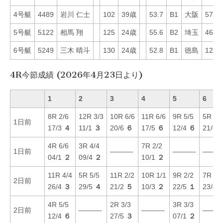
4号艇
4489
岩川 仁士
102
39歳
53.7
B1
大阪
57
5号艇
5122
相馬 翔
125
24歳
55.6
B2
埼玉
46
6号艇
5249
三木 晴斗
130
24歳
52.8
B1
徳島
12
4R今節成績 (2026年4月23日より)
1
2
3
4
5
6
8R 2/6
12R 3/3
10R 6/6
11R 6/6
9R 5/5
5R 6/
1日前
17/3
４
11/1
３
20/6
６
17/5
６
12/4
６
21/6
4R 6/6
3R 4/4
7R 2/2
1日前
———-
———-
———
04/1
２
09/4
２
10/1
２
11R 4/4
5R 5/5
11R 2/2
10R 1/1
9R 2/2
7R 6/
2日前
26/4
３
29/5
４
21/2
５
10/3
２
22/5
１
23/4
4R 5/5
2R 3/3
3R 3/3
2日前
———-
———-
———
12/4
６
27/5
３
07/1
２