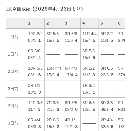
1R今節成績 (2026年4月23日より)
1
2
3
4
5
6
10R 2/2
8R 5/5
3R 6/6
11R 4/4
9R 2/2
7R 6/6
1日前
08/1
１
15/2
５
11/6
４
15/4
５
11/1
５
28/6
6R 6/6
6R 5/5
1日前
———-
———-
———-
———
06/1
４
15/5
５
10R 5/5
10R 4/4
6R 4/3
6R 2/2
3R 6/6
5R 6/6
2日前
08/1
６
15/6
４
17/4
４
11/2
３
22/6
６
37/6
3R 1/1
1R 3/3
2日前
———-
———-
———-
———
13/2
３
19/3
１
12R 3/3
7R 3/3
8R 5/5
8R 6/6
8R 3/3
9R 5/5
3日前
11/4
３
21/3
３
09/2
６
12/5
５
08/1
４
F01/1
6R 4/4
2R 6/5
4R 1/1
2R 4/4
5R 1/1
3日前
———-
08/3
３
19/3
２
19/1
３
32/6
６
13/1