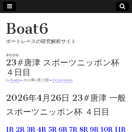
Boat6
ボートレースの研究解析サイト
事前情報
23#唐津 スポーツニッポン杯
４日目
by
Boat6
•
2026年4月25日
•
0 Comments
2026年4月26日 23#唐津 一般
スポーツニッポン杯 ４日目
1R
2R
3R
4R
5R
6R
7R
8R
9R
10R
11R