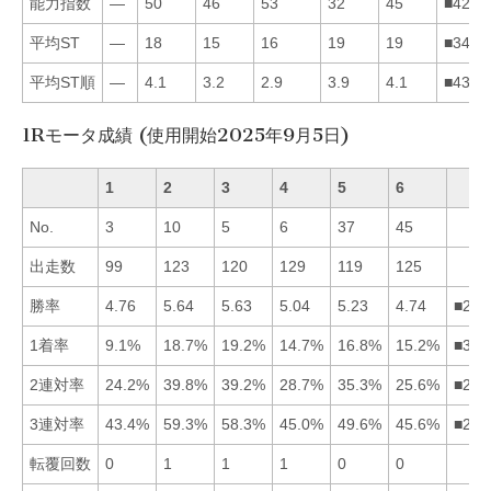
能力指数
—
50
46
53
32
45
■4236
平均ST
—
18
15
16
19
19
■3426
平均ST順
—
4.1
3.2
2.9
3.9
4.1
■4352
1Rモータ成績 (使用開始2025年9月5日)
1
2
3
4
5
6
No.
3
10
5
6
37
45
出走数
99
123
120
129
119
125
勝率
4.76
5.64
5.63
5.04
5.23
4.74
■235
1着率
9.1%
18.7%
19.2%
14.7%
16.8%
15.2%
■325
2連対率
24.2%
39.8%
39.2%
28.7%
35.3%
25.6%
■235
3連対率
43.4%
59.3%
58.3%
45.0%
49.6%
45.6%
■235
転覆回数
0
1
1
1
0
0