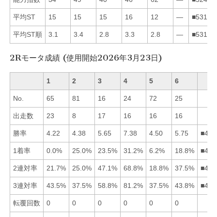
平均ST
15
15
15
16
12
—
■53124
平均ST順
3.1
3.4
2.8
3.3
2.8
—
■53142
2Rモータ成績 (使用開始2026年3月23日)
1
2
3
4
5
6
No.
65
81
16
24
72
25
出走数
23
8
17
16
16
16
勝率
4.22
4.38
5.65
7.38
4.50
5.75
■463
1着率
0.0%
25.0%
23.5%
31.2%
6.2%
18.8%
■423
2連対率
21.7%
25.0%
47.1%
68.8%
18.8%
37.5%
■436
3連対率
43.5%
37.5%
58.8%
81.2%
37.5%
43.8%
■436
転覆回数
0
0
0
0
0
0