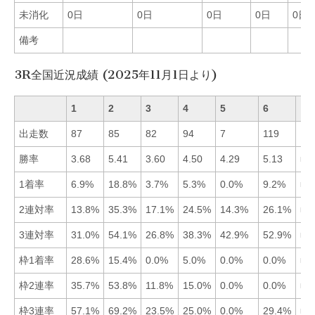
未消化
0日
0日
0日
0日
0日
備考
3R全国近況成績 (2025年11月1日より)
1
2
3
4
5
6
出走数
87
85
82
94
7
119
勝率
3.68
5.41
3.60
4.50
4.29
5.13
■2
1着率
6.9%
18.8%
3.7%
5.3%
0.0%
9.2%
■2
2連対率
13.8%
35.3%
17.1%
24.5%
14.3%
26.1%
■2
3連対率
31.0%
54.1%
26.8%
38.3%
42.9%
52.9%
■2
枠1着率
28.6%
15.4%
0.0%
5.0%
0.0%
0.0%
■1
枠2連率
35.7%
53.8%
11.8%
15.0%
0.0%
0.0%
■2
枠3連率
57.1%
69.2%
23.5%
25.0%
0.0%
29.4%
■2