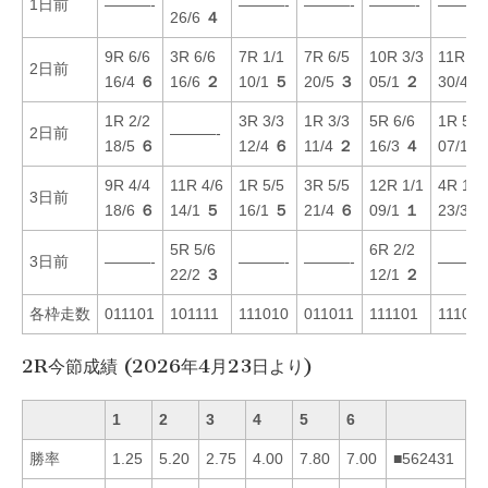
1日前
———-
———-
———-
———-
———
26/6
４
9R 6/6
3R 6/6
7R 1/1
7R 6/5
10R 3/3
11R 2/
2日前
16/4
６
16/6
２
10/1
５
20/5
３
05/1
２
30/4
２
1R 2/2
3R 3/3
1R 3/3
5R 6/6
1R 5/5
2日前
———-
18/5
６
12/4
６
11/4
２
16/3
４
07/1
４
9R 4/4
11R 4/6
1R 5/5
3R 5/5
12R 1/1
4R 1/1
3日前
18/6
６
14/1
５
16/1
５
21/4
６
09/1
１
23/3
２
5R 5/6
6R 2/2
3日前
———-
———-
———-
———
22/2
３
12/1
２
各枠走数
011101
101111
111010
011011
111101
111010
2R今節成績 (2026年4月23日より)
1
2
3
4
5
6
勝率
1.25
5.20
2.75
4.00
7.80
7.00
■562431