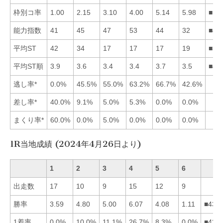
枠別コ率
1.00
2.15
3.10
4.00
5.14
5.98
■12
能力指数
41
45
47
53
44
32
■43
平均ST
42
34
17
17
17
19
■34
平均ST順
3.9
3.6
3.4
3.4
3.7
3.5
■43
逃し率*
0.0%
45.5%
55.0%
63.2%
66.7%
42.6%
差し率*
40.0%
9.1%
5.0%
5.3%
0.0%
0.0%
まくり率*
60.0%
0.0%
5.0%
0.0%
0.0%
0.0%
1R当地成績 (2024年4月26日より)
1
2
3
4
5
6
出走数
17
10
9
15
12
9
勝率
3.59
4.80
5.00
6.07
4.08
1.11
■432
1着率
0.0%
10.0%
11.1%
26.7%
8.3%
0.0%
■432