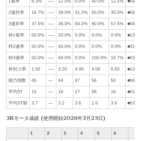
1着率
8.3%
—-
12.0%
0.0%
40.0%
12.5%
■5631
2連対率
16.7%
—-
28.0%
31.2%
60.0%
35.0%
■5643
3連対率
37.5%
—-
36.0%
50.0%
80.0%
57.5%
■5641
枠1着率
50.0%
—-
20.0%
0.0%
0.0%
0.0%
■1345
枠2連率
50.0%
—-
60.0%
0.0%
0.0%
0.0%
■3145
枠3連率
50.0%
—-
60.0%
0.0%
100.0%
16.7%
■5316
枠別コ率
1.00
—-
3.20
4.00
4.00
5.83
■1345
能力指数
45
—
44
47
56
50
■5641
平均ST
15
—
16
17
08
16
■5163
平均ST順
3.7
—
3.2
3.6
1.6
3.6
■5364
3Rモータ成績 (使用開始2026年3月23日)
1
2
3
4
5
6