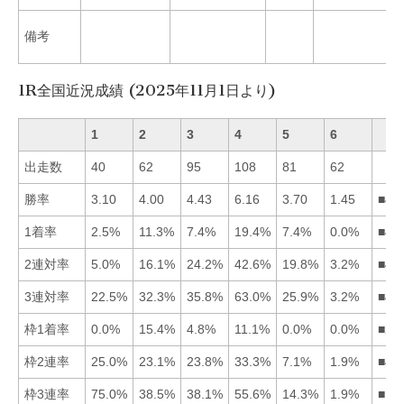
備考
1R全国近況成績 (2025年11月1日より)
1
2
3
4
5
6
出走数
40
62
95
108
81
62
勝率
3.10
4.00
4.43
6.16
3.70
1.45
■43
1着率
2.5%
11.3%
7.4%
19.4%
7.4%
0.0%
■42
2連対率
5.0%
16.1%
24.2%
42.6%
19.8%
3.2%
■43
3連対率
22.5%
32.3%
35.8%
63.0%
25.9%
3.2%
■43
枠1着率
0.0%
15.4%
4.8%
11.1%
0.0%
0.0%
■24
枠2連率
25.0%
23.1%
23.8%
33.3%
7.1%
1.9%
■41
枠3連率
75.0%
38.5%
38.1%
55.6%
14.3%
1.9%
■14