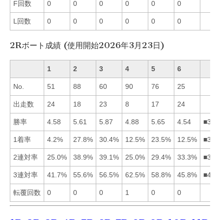
F回数
0
0
0
0
0
0
L回数
0
0
0
0
0
0
2Rボート成績 (使用開始2026年3月23日)
1
2
3
4
5
6
No.
51
88
60
90
76
25
出走数
24
18
23
8
17
24
勝率
4.58
5.61
5.87
4.88
5.65
4.54
■352
1着率
4.2%
27.8%
30.4%
12.5%
23.5%
12.5%
■325
2連対率
25.0%
38.9%
39.1%
25.0%
29.4%
33.3%
■326
3連対率
41.7%
55.6%
56.5%
62.5%
58.8%
45.8%
■453
転覆回数
0
0
0
1
0
0