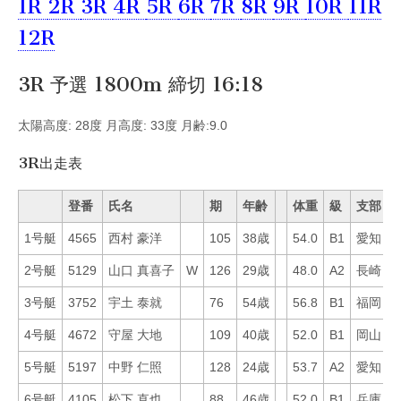
1R
2R
3R
4R
5R
6R
7R
8R
9R
10R
11R
12R
3R 予選 1800m 締切 16:18
太陽高度: 28度 月高度: 33度 月齢:9.0
3R出走表
登番
氏名
期
年齢
体重
級
支部
1号艇
4565
西村 豪洋
105
38歳
54.0
B1
愛知
2
2号艇
5129
山口 真喜子
W
126
29歳
48.0
A2
長崎
2
3号艇
3752
宇土 泰就
76
54歳
56.8
B1
福岡
8
4号艇
4672
守屋 大地
109
40歳
52.0
B1
岡山
5
5号艇
5197
中野 仁照
128
24歳
53.7
A2
愛知
1
6号艇
4105
松下 直也
88
46歳
52.0
B1
兵庫
5