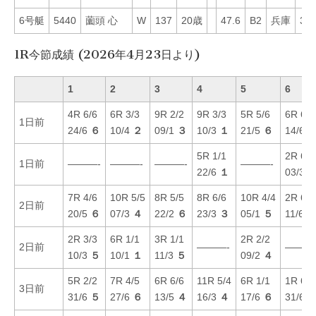
6号艇
5440
薗頭 心
W
137
20歳
47.6
B2
兵庫
30
1R今節成績 (2026年4月23日より)
1
2
3
4
5
6
4R 6/6
6R 3/3
9R 2/2
9R 3/3
5R 5/6
6R 6/6
1日前
24/6
６
10/4
２
09/1
３
10/3
１
21/5
６
14/6
5R 1/1
2R 6/6
1日前
———-
———-
———-
———-
22/6
１
03/3
7R 4/6
10R 5/5
8R 5/5
8R 6/6
10R 4/4
2R 6/6
2日前
20/5
６
07/3
４
22/2
６
23/3
３
05/1
５
11/6
2R 3/3
6R 1/1
3R 1/1
2R 2/2
2日前
———-
———
10/3
５
10/1
１
11/3
５
09/2
４
5R 2/2
7R 4/5
6R 6/6
11R 5/4
6R 1/1
1R 6/6
3日前
31/6
５
27/6
６
13/5
４
16/3
４
17/6
６
31/6