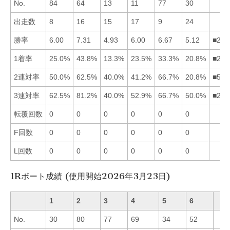
No.
84
64
13
11
77
30
出走数
8
16
15
17
9
24
勝率
6.00
7.31
4.93
6.00
6.67
5.12
■251
1着率
25.0%
43.8%
13.3%
23.5%
33.3%
20.8%
■251
2連対率
50.0%
62.5%
40.0%
41.2%
66.7%
20.8%
■521
3連対率
62.5%
81.2%
40.0%
52.9%
66.7%
50.0%
■251
転覆回数
0
0
0
0
0
0
F回数
0
0
0
0
0
0
L回数
0
0
0
0
0
0
1Rボート成績 (使用開始2026年3月23日)
1
2
3
4
5
6
No.
30
80
77
69
34
52