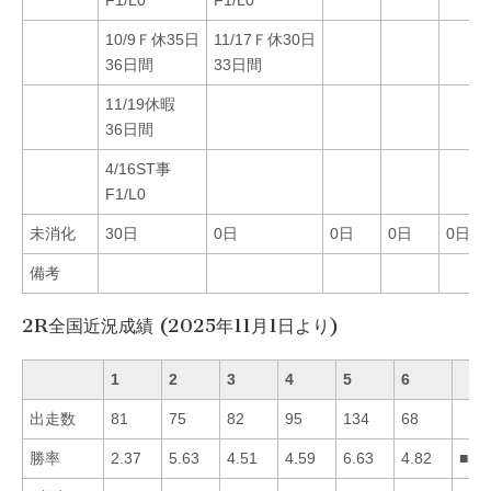
F1/L0
F1/L0
10/9Ｆ休35日
11/17Ｆ休30日
36日間
33日間
11/19休暇
36日間
4/16ST事
F1/L0
未消化
30日
0日
0日
0日
0日
備考
2R全国近況成績 (2025年11月1日より)
1
2
3
4
5
6
出走数
81
75
82
95
134
68
勝率
2.37
5.63
4.51
4.59
6.63
4.82
■52