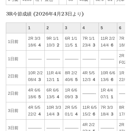
3R今節成績 (2026年4月23日より)
1
2
3
4
5
6
2R 3/3
9R 1/1
6R 1/1
7R 1/1
11R 2/2
7R 3/
1日前
18/6
４
10/3
２
11/5
１
23/4
３
14/4
６
18/2
2R 5/
1日前
———-
———-
———-
———-
———-
F02/2
10R 2/2
11R 4/4
8R 2/2
4R 5/5
10R 6/6
1R 1/
2日前
08/4
３
12/1
１
40/6
５
12/3
４
13/6
６
22/6
4R 6/6
6R 6/6
1R 6/6
1R 4/4
2日前
———-
———
18/6
５
13/5
４
09/3
３
07/1
１
4R 5/5
10R 3/3
2R 5/5
11R 6/5
7R 3/3
8R 4/
3日前
22/2
４
14/4
３
01/1
４
15/2
６
18/4
３
17/3
4R 2/2
2R 6/
3日前
———-
———-
———-
———-