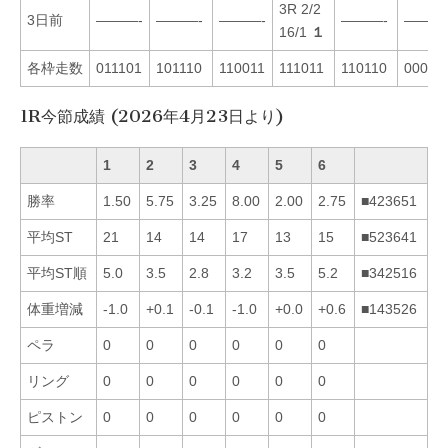
3R 2/2
3日前
———-
———-
———-
———-
———
16/1
１
各枠走数
011101
101110
110011
111011
110110
00000
1R今節成績 (2026年4月23日より)
1
2
3
4
5
6
勝率
1.50
5.75
3.25
8.00
2.00
2.75
■423651
平均ST
21
14
14
17
13
15
■523641
平均ST順
5.0
3.5
2.8
3.2
3.5
5.2
■342516
体重増減
-1.0
+0.1
-0.1
-1.0
+0.0
+0.6
■143526
ペラ
0
0
0
0
0
0
リング
0
0
0
0
0
0
ピストン
0
0
0
0
0
0