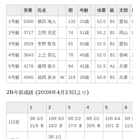
登番
氏名
期
年齢
体重
級
支部
Mo
1号艇
5300
横田 海人
132
23歳
52.0
B1
愛知
65
2号艇
3717
立間 充宏
74
51歳
55.2
B1
岡山
81
3号艇
3929
杢野 誓良
81
50歳
51.5
B1
愛知
16
4号艇
3843
上之 晃弘
78
49歳
52.0
B1
長崎
24
5号艇
4278
藤岡 俊介
94
42歳
51.5
A1
兵庫
72
6号艇
4965
福岡 泉水
W
119
28歳
50.8
B1
兵庫
25
2R今節成績 (2026年4月23日より)
1
2
3
4
5
6
3R 3/3
10R 3/3
5R 2/2
8R 2/2
11R 4/4
5R 3/5
1日前
21/5
５
10/2
３
17/3
３
20/5
６
10/1
２
11/1
２
3R 1/1