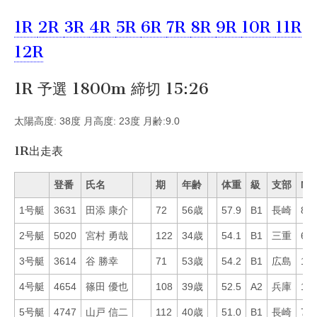
1R
2R
3R
4R
5R
6R
7R
8R
9R
10R
11R
12R
1R 予選 1800m 締切 15:26
太陽高度: 38度 月高度: 23度 月齢:9.0
1R出走表
登番
氏名
期
年齢
体重
級
支部
Mo
1号艇
3631
田添 康介
72
56歳
57.9
B1
長崎
84
2号艇
5020
宮村 勇哉
122
34歳
54.1
B1
三重
64
3号艇
3614
谷 勝幸
71
53歳
54.2
B1
広島
13
4号艇
4654
篠田 優也
108
39歳
52.5
A2
兵庫
11
5号艇
4747
山戸 信二
112
40歳
51.0
B1
長崎
77