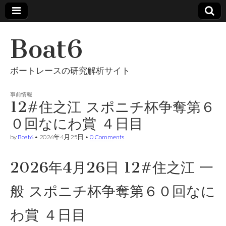
Boat6
ボートレースの研究解析サイト
事前情報
12#住之江 スポニチ杯争奪第６
０回なにわ賞 ４日目
by
Boat6
•
2026年4月25日
•
0 Comments
2026年4月26日 12#住之江 一
般 スポニチ杯争奪第６０回なに
わ賞 ４日目