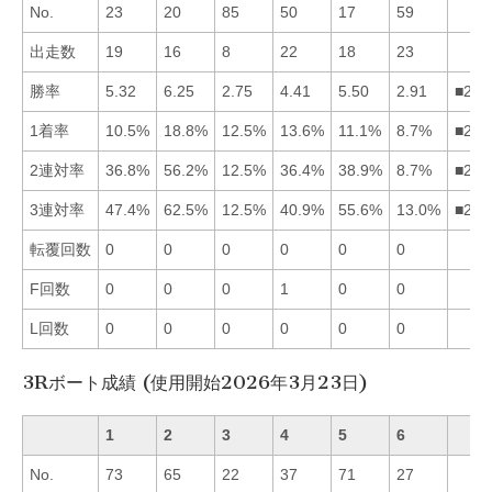
No.
23
20
85
50
17
59
出走数
19
16
8
22
18
23
勝率
5.32
6.25
2.75
4.41
5.50
2.91
■251
1着率
10.5%
18.8%
12.5%
13.6%
11.1%
8.7%
■243
2連対率
36.8%
56.2%
12.5%
36.4%
38.9%
8.7%
■251
3連対率
47.4%
62.5%
12.5%
40.9%
55.6%
13.0%
■251
転覆回数
0
0
0
0
0
0
F回数
0
0
0
1
0
0
L回数
0
0
0
0
0
0
3Rボート成績 (使用開始2026年3月23日)
1
2
3
4
5
6
No.
73
65
22
37
71
27