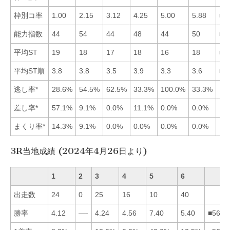
枠別コ率
1.00
2.15
3.12
4.25
5.00
5.88
■1
能力指数
44
54
44
48
44
50
■2
平均ST
19
18
17
18
16
18
■5
平均ST順
3.8
3.8
3.5
3.9
3.3
3.6
■5
逃し率*
28.6%
54.5%
62.5%
33.3%
100.0%
33.3%
差し率*
57.1%
9.1%
0.0%
11.1%
0.0%
0.0%
まくり率*
14.3%
9.1%
0.0%
0.0%
0.0%
0.0%
3R当地成績 (2024年4月26日より)
1
2
3
4
5
6
出走数
24
0
25
16
10
40
勝率
4.12
—-
4.24
4.56
7.40
5.40
■5643