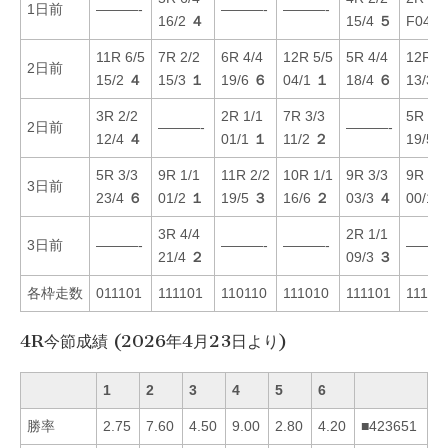
1日前
———-
———-
———-
16/2
４
15/4
５
F04/1
11R 6/5
7R 2/2
6R 4/4
12R 5/5
5R 4/4
12R 3
2日前
15/2
４
15/3
１
19/6
６
04/1
１
18/4
６
13/3
3R 2/2
2R 1/1
7R 3/3
5R 1/1
2日前
———-
———-
12/4
４
01/1
１
11/2
２
19/5
5R 3/3
9R 1/1
11R 2/2
10R 1/1
9R 3/3
9R 2/2
3日前
23/4
６
01/2
１
19/5
３
16/6
２
03/3
４
00/1
3R 4/4
2R 1/1
3日前
———-
———-
———-
———
21/4
２
09/3
３
各枠走数
011101
111101
110110
111010
111101
11110
4R今節成績 (2026年4月23日より)
1
2
3
4
5
6
勝率
2.75
7.60
4.50
9.00
2.80
4.20
■423651