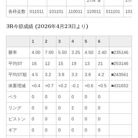
27/4
５
27/6
各枠走数
011011
101101
110011
110011
011101
10111
3R今節成績 (2026年4月23日より)
1
2
3
4
5
6
勝率
4.00
7.00
5.50
3.25
4.50
2.40
■235146
平均ST
16
12
15
19
13
21
■253146
平均ST順
4.5
3.2
3.8
3.2
3.8
4.2
■243561
体重増減
+0.4
+0.7
+0.2
-0.1
+0.6
+0.5
■431652
ペラ
0
0
0
0
0
0
リング
0
0
0
2
0
0
ピストン
0
0
0
0
0
0
ギア
0
0
0
0
0
0