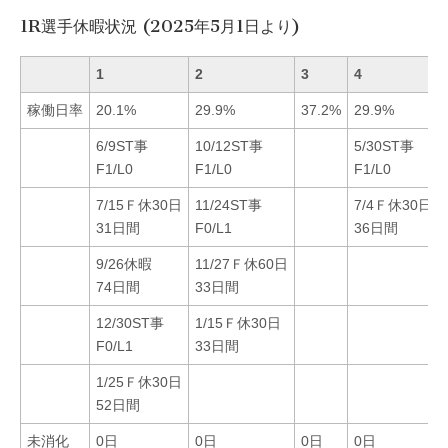
1R選手休暇状況 (2025年5月1日より)
1
2
3
4
稼働日率
20.1%
29.9%
37.2%
29.9%
6/9ST事
10/12ST事
5/30ST事
F1/L0
F1/L0
F1/L0
7/15Ｆ休30日
11/24ST事
7/4Ｆ休30日
31日間
F0/L1
36日間
9/26休暇
11/27Ｆ休60日
74日間
33日間
12/30ST事
1/15Ｆ休30日
F0/L1
33日間
1/25Ｆ休30日
52日間
未消化
0日
0日
0日
0日