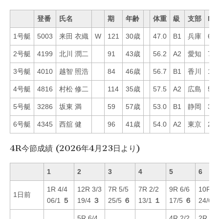
登番
氏名
期
年齢
体重
級
支部
Mo
1号艇
5003
来田 衣織
W
121
30歳
47.0
B1
兵庫
69
2号艇
4199
北川 潤二
91
43歳
56.2
A2
愛知
74
3号艇
4010
越智 照浩
84
46歳
56.7
B1
香川
15
4号艇
4816
村松 修二
114
35歳
57.5
A2
広島
52
5号艇
3286
坂東 満
59
57歳
53.0
B1
静岡
31
6号艇
4345
西舘 健
96
41歳
54.0
A2
東京
29
4R今節成績 (2026年4月23日より)
1
2
3
4
5
6
1R 4/4
12R 3/3
7R 5/5
7R 2/2
9R 6/6
10R 6
1日前
06/1
５
19/4
３
25/5
６
13/1
１
17/5
６
24/6
5R 6/4
4R 2/2
2R 4/4