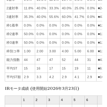
2連対率
11.8%
40.0%
33.3%
40.0%
25.0%
0.0%
■243
3連対率
35.3%
40.0%
55.6%
60.0%
41.7%
0.0%
■435
枠1着率
0.0%
0.0%
0.0%
0.0%
0.0%
0.0%
■123
枠2連率
50.0%
0.0%
0.0%
0.0%
0.0%
0.0%
■123
枠3連率
50.0%
0.0%
0.0%
0.0%
0.0%
0.0%
■123
枠別コ率
1.00
2.00
3.00
4.00
5.00
6.00
■123
能力指数
44
47
47
52
44
31
■423
平均ST
15
16
17
15
19
11
■614
平均ST順
2.9
3.3
4.2
2.9
4.1
2.9
■164
1Rモータ成績 (使用開始2026年3月23日)
1
2
3
4
5
6