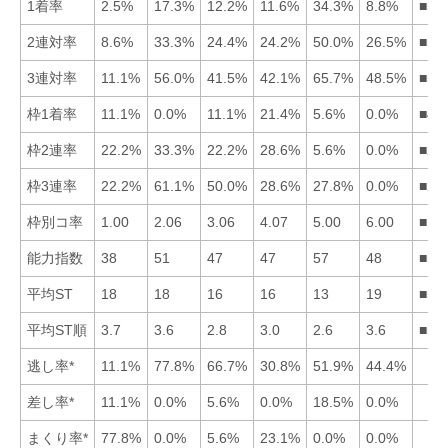
1着率
2.5%
17.3%
12.2%
11.6%
34.3%
8.8%
■52
2連対率
8.6%
33.3%
24.4%
24.2%
50.0%
26.5%
■52
3連対率
11.1%
56.0%
41.5%
42.1%
65.7%
48.5%
■52
枠1着率
11.1%
0.0%
11.1%
21.4%
5.6%
0.0%
■41
枠2連率
22.2%
33.3%
22.2%
28.6%
5.6%
0.0%
■24
枠3連率
22.2%
61.1%
50.0%
28.6%
27.8%
0.0%
■23
枠別コ率
1.00
2.06
3.06
4.07
5.00
6.00
■12
能力指数
38
51
47
47
57
48
■52
平均ST
18
18
16
16
13
19
■54
平均ST順
3.7
3.6
2.8
3.0
2.6
3.6
■53
逃し率*
11.1%
77.8%
66.7%
30.8%
51.9%
44.4%
差し率*
11.1%
0.0%
5.6%
0.0%
18.5%
0.0%
まくり率*
77.8%
0.0%
5.6%
23.1%
0.0%
0.0%