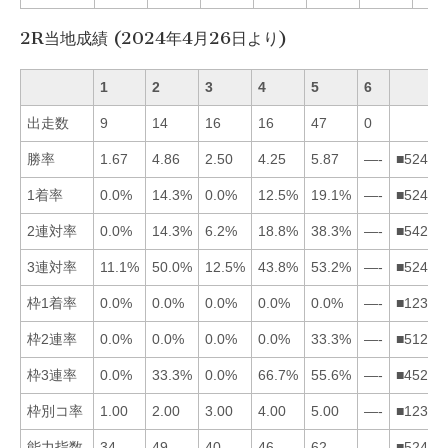
2R当地成績 (2024年4月26日より)
1
2
3
4
5
6
出走数
9
14
16
16
47
0
勝率
1.67
4.86
2.50
4.25
5.87
—-
■52431
1着率
0.0%
14.3%
0.0%
12.5%
19.1%
—-
■52413
2連対率
0.0%
14.3%
6.2%
18.8%
38.3%
—-
■54231
3連対率
11.1%
50.0%
12.5%
43.8%
53.2%
—-
■52431
枠1着率
0.0%
0.0%
0.0%
0.0%
0.0%
—-
■12345
枠2連率
0.0%
0.0%
0.0%
0.0%
33.3%
—-
■51234
枠3連率
0.0%
33.3%
0.0%
66.7%
55.6%
—-
■45213
枠別コ率
1.00
2.00
3.00
4.00
5.00
—-
■12345
能力指数
34
49
40
46
62
—
■52431