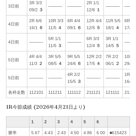
3R 3/3
2R 1/1
3日前
———-
———-
———-
———
09/2
３
12/6
１
2R 6/6
10R 3/3
6R 4/4
12R 4/4
11R 5/5
6R 6/
4日前
16/1
６
11/5
４
09/1
６
12/5
５
18/1
４
17/6
5R 1/1
6R 3/3
3R 1/1
4日前
———-
———-
———
11/5
３
12/4
５
14/5
５
4R 4/4
3R 5/5
9R 5/5
12R 2/2
7R 2/2
10R 4
5日前
11/3
２
08/5
４
24/6
６
17/5
４
06/1
２
29/5
4R 2/2
1R 2/
5日前
———-
———-
———-
———-
15/5
３
16/2
各枠走数
112101
111211
111112
211121
121111
21111
1R今節成績 (2026年4月21日より)
1
2
3
4
5
6
勝率
5.67
4.43
2.43
4.50
4.86
6.00
■615423