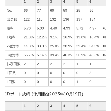
1
2
3
4
5
6
No.
66
77
69
59
25
36
出走数
122
115
132
136
137
134
勝率
5.70
5.33
4.40
4.93
5.72
4.97
■512
1着率
21.3%
12.2%
9.1%
16.9%
19.0%
16.4%
■154
2連対率
44.3%
33.0%
25.8%
30.9%
39.4%
34.3%
■156
3連対率
55.7%
57.4%
39.4%
46.3%
56.9%
48.5%
■251
転覆回数
2
2
2
2
1
1
F回数
0
0
0
0
0
3
L回数
0
0
0
0
1
0
1Rボート成績 (使用開始2025年10月19日)
1
2
3
4
5
6