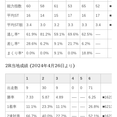
能力指数
60
58
61
53
65
52
■53
平均ST
16
14
15
17
16
17
■23
平均ST順
3.4
3.0
3.2
3.3
3.3
3.4
■23
逃し率*
61.9%
81.2%
59.1%
69.6%
62.5%
—-
差し率*
28.6%
6.2%
9.1%
21.7%
6.2%
—-
まくり率*
0.0%
0.0%
9.1%
0.0%
18.8%
—-
2R当地成績 (2024年4月26日より)
1
2
3
4
5
6
出走数
9
30
9
0
0
71
勝率
7.33
5.87
4.89
—-
—-
6.25
■162345
1着率
11.1%
23.3%
11.1%
—-
—-
26.8%
■621345
2連対率
66.7%
40.0%
22.2%
—-
—-
52.1%
■162345