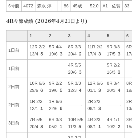
6号艇
4072
森永 淳
86
45歳
52.0
A1
佐賀
33
1
4R今節成績 (2026年4月21日より)
1
2
3
4
5
6
12R 2/2
5R 4/4
8R 3/3
11R 2/2
9R 3/3
6R 1/
1日前
13/4
５
19/6
３
20/4
２
17/4
３
17/5
３
17/4
4R 5/5
5R 2/2
1日前
———-
———-
———-
———
20/6
３
16/3
２
10R 6/6
9R 2/2
5R 3/3
12R 6/6
8R 3/4
8R 1/
2日前
29/6
６
19/6
５
12/3
４
01/1
３
20/3
４
19/1
1R 2/2
1R 6/6
2R 2/2
2R 5/
2日前
———-
———-
12/1
１
22/6
６
08/1
３
13/5
7R 5/5
6R 3/3
10R 5/5
4R 3/3
4R 1/1
3R 6/
3日前
20/4
３
05/2
１
11/3
５
08/1
１
10/2
２
15/4
3R 2/2