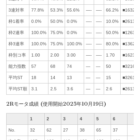
3連対率
77.8%
53.3%
55.6%
—-
—-
66.2%
■163245
枠1着率
0.0%
50.0%
0.0%
—-
—-
10.0%
■261345
枠2連率
100.0%
75.0%
0.0%
—-
—-
50.0%
■126345
枠3連率
100.0%
75.0%
100.0%
—-
—-
80.0%
■136245
枠別コ率
1.00
2.00
3.00
—-
—-
1.70
■162345
能力指数
57
68
74
—
—
50
■321645
平均ST
18
14
13
—
—
15
■326145
平均ST順
3.1
2.5
3.6
—
—
2.6
■261345
2Rモータ成績 (使用開始2025年10月19日)
1
2
3
4
5
6
No.
32
62
27
38
65
37