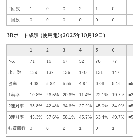
F回数
1
0
0
2
1
0
L回数
0
0
0
0
0
0
3Rボート成績 (使用開始2025年10月19日)
1
2
3
4
5
6
No.
71
16
67
32
78
77
出走数
139
132
136
140
131
147
勝率
4.69
5.92
5.55
4.94
6.08
5.16
■523
1着率
10.8%
26.5%
20.6%
11.4%
22.1%
19.7%
■253
2連対率
33.8%
42.4%
34.6%
27.9%
45.0%
34.0%
■523
3連対率
45.3%
57.6%
58.1%
45.7%
63.4%
49.7%
■532
転覆回数
3
0
2
1
0
1