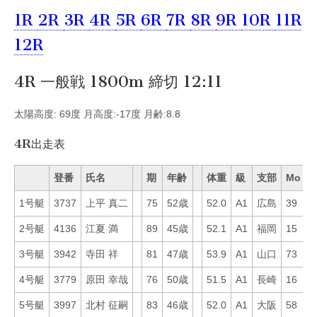
1R
2R
3R
4R
5R
6R
7R
8R
9R
10R
11R
12R
4R 一般戦 1800m 締切 12:11
太陽高度: 69度 月高度:-17度 月齢:8.8
4R出走表
登番
氏名
期
年齢
体重
級
支部
Mo
B
1号艇
3737
上平 真二
75
52歳
52.0
A1
広島
39
8
2号艇
4136
江夏 満
89
45歳
52.1
A1
福岡
15
6
3号艇
3942
寺田 祥
81
47歳
53.9
A1
山口
73
2
4号艇
3779
原田 幸哉
76
50歳
51.5
A1
長崎
16
7
5号艇
3997
北村 征嗣
83
46歳
52.0
A1
大阪
58
3