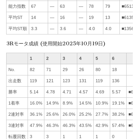
能力指数
67
—
63
—
78
79
■651324
平均ST
14
—
16
—
19
13
■613524
平均ST順
3.3
—
3.6
—
4.0
4.0
■135624
3Rモータ成績 (使用開始2025年10月19日)
1
2
3
4
5
6
No.
82
71
29
26
80
18
出走数
119
121
123
131
119
136
勝率
5.14
4.78
4.71
4.57
4.69
5.57
■612
1着率
16.0%
14.9%
8.9%
14.5%
10.9%
19.1%
■612
2連対率
36.1%
25.6%
26.0%
25.2%
27.7%
38.2%
■615
3連対率
47.9%
46.3%
46.3%
43.5%
42.9%
57.4%
■613
転覆回数
3
3
1
1
1
0