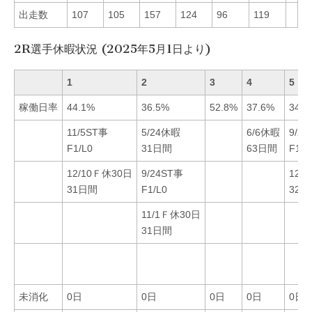
出走数
107
105
157
124
96
119
2R選手休暇状況 (2025年5月1日より)
1
2
3
4
5
稼働日率
44.1%
36.5%
52.8%
37.6%
34.6
11/5ST事
5/24休暇
6/6休暇
9/2
F1/L0
31日間
63日間
F1/L
12/10Ｆ休30日
9/24ST事
12/
31日間
F1/L0
32日
11/1Ｆ休30日
31日間
未消化
0日
0日
0日
0日
0日