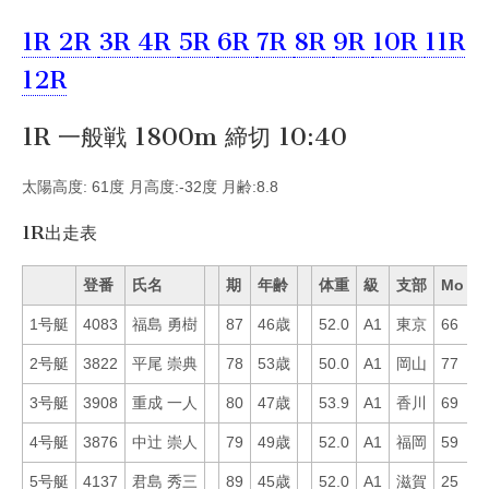
1R
2R
3R
4R
5R
6R
7R
8R
9R
10R
11R
12R
1R 一般戦 1800m 締切 10:40
太陽高度: 61度 月高度:-32度 月齢:8.8
1R出走表
登番
氏名
期
年齢
体重
級
支部
Mo
B
1号艇
4083
福島 勇樹
87
46歳
52.0
A1
東京
66
1
2号艇
3822
平尾 崇典
78
53歳
50.0
A1
岡山
77
6
3号艇
3908
重成 一人
80
47歳
53.9
A1
香川
69
7
4号艇
3876
中辻 崇人
79
49歳
52.0
A1
福岡
59
6
5号艇
4137
君島 秀三
89
45歳
52.0
A1
滋賀
25
5