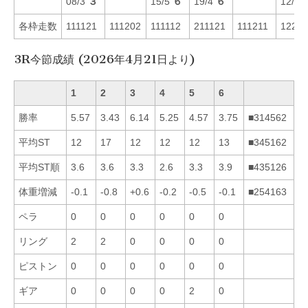
08/3
３
15/5
６
19/4
６
12/1
各枠走数
111121
111202
111112
211121
111211
12211
3R今節成績 (2026年4月21日より)
1
2
3
4
5
6
勝率
5.57
3.43
6.14
5.25
4.57
3.75
■314562
平均ST
12
17
12
12
12
13
■345162
平均ST順
3.6
3.6
3.3
2.6
3.3
3.9
■435126
体重増減
-0.1
-0.8
+0.6
-0.2
-0.5
-0.1
■254163
ペラ
0
0
0
0
0
0
リング
2
2
0
0
0
0
ピストン
0
0
0
0
0
0
ギア
0
0
0
0
2
0