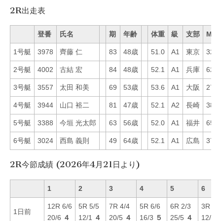
2R出走表
登番
氏名
期
年齢
体重
級
支部
Mo
1号艇
3978
齊藤 仁
83
48歳
51.0
A1
東京
32
2号艇
4002
古結 宏
84
48歳
52.1
A1
兵庫
62
3号艇
3557
太田 和美
69
53歳
53.6
A1
大阪
27
4号艇
3944
山口 裕二
81
47歳
52.1
A2
長崎
38
5号艇
3388
今垣 光太郎
63
56歳
52.0
A1
福井
65
6号艇
3024
西島 義則
49
64歳
52.1
A1
広島
37
2R今節成績 (2026年4月21日より)
1
2
3
4
5
6
12R 6/6
5R 5/5
7R 4/4
5R 6/6
6R 2/3
3R 6/
1日前
20/6
４
12/1
４
20/5
４
16/3
５
25/5
４
12/5