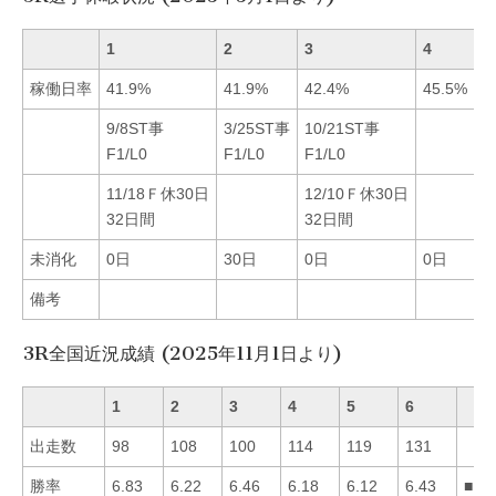
1
2
3
4
5
稼働日率
41.9%
41.9%
42.4%
45.5%
4
9/8ST事
3/25ST事
10/21ST事
F1/L0
F1/L0
F1/L0
11/18Ｆ休30日
12/10Ｆ休30日
32日間
32日間
未消化
0日
30日
0日
0日
0
備考
3R全国近況成績 (2025年11月1日より)
1
2
3
4
5
6
出走数
98
108
100
114
119
131
勝率
6.83
6.22
6.46
6.18
6.12
6.43
■13