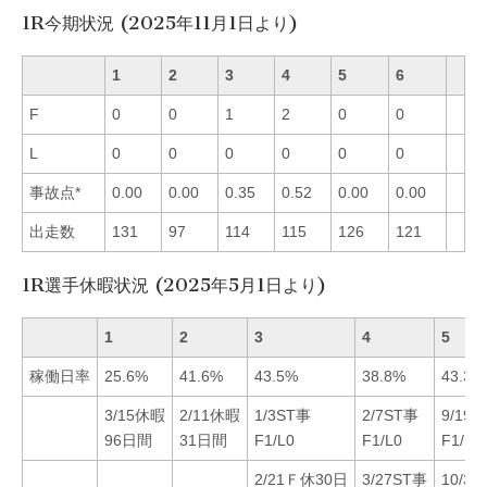
1R今期状況 (2025年11月1日より)
1
2
3
4
5
6
F
0
0
1
2
0
0
L
0
0
0
0
0
0
事故点*
0.00
0.00
0.35
0.52
0.00
0.00
出走数
131
97
114
115
126
121
1R選手休暇状況 (2025年5月1日より)
1
2
3
4
5
稼働日率
25.6%
41.6%
43.5%
38.8%
43.3%
3/15休暇
2/11休暇
1/3ST事
2/7ST事
9/19
96日間
31日間
F1/L0
F1/L0
F1/L0
2/21Ｆ休30日
3/27ST事
10/3