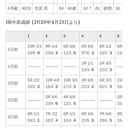
6号艇
4019
笠原 亮
84
46歳
52.7
A1
静岡
36
6
1R今節成績 (2026年4月21日より)
1
2
3
4
5
6
10R 3/3
9R 4/4
6R 6/5
6R 5/6
8R 2/2
5R 1/
1日前
20/5
６
23/6
４
12/2
６
37/6
３
15/2
３
13/2
2R 1/1
2R 4/5
1日前
———-
———-
———-
———
13/3
６
12/2
３
5R 2/2
11R 4/4
10R 3/3
3R 6/6
6R 3/3
11R 5
2日前
10/2
２
16/4
２
17/3
５
21/3
２
01/1
３
16/4
5R 6/6
4R 6/6
2R 1/
2日前
———-
———-
———-
23/6
６
12/1
５
10/3
8R 1/1
7R 2/2
5R 1/1
8R 5/6
7R 6/6
9R 3/
3日前
04/1
１
10/2
４
10/4
４
21/5
５
28/6
５
15/3