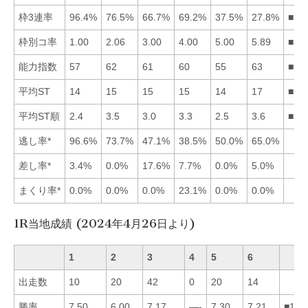
枠3連率
96.4%
76.5%
66.7%
69.2%
37.5%
27.8%
■12
枠別コ率
1.00
2.06
3.00
4.00
5.00
5.89
■12
能力指数
57
62
61
60
55
63
■62
平均ST
14
15
15
15
14
17
■51
平均ST順
2.4
3.5
3.0
3.3
2.5
3.6
■15
逃し率*
96.6%
73.7%
47.1%
38.5%
50.0%
65.0%
差し率*
3.4%
0.0%
17.6%
7.7%
0.0%
5.0%
まくり率*
0.0%
0.0%
0.0%
23.1%
0.0%
0.0%
1R当地成績 (2024年4月26日より)
1
2
3
4
5
6
出走数
10
20
42
0
20
14
勝率
7.50
6.00
7.17
—-
7.30
7.21
■156