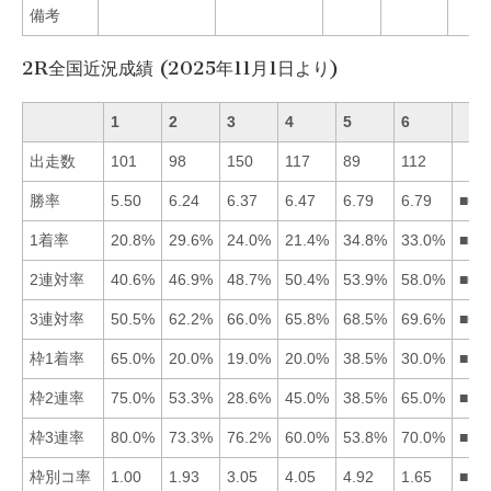
備考
2R全国近況成績 (2025年11月1日より)
1
2
3
4
5
6
出走数
101
98
150
117
89
112
勝率
5.50
6.24
6.37
6.47
6.79
6.79
■65
1着率
20.8%
29.6%
24.0%
21.4%
34.8%
33.0%
■56
2連対率
40.6%
46.9%
48.7%
50.4%
53.9%
58.0%
■65
3連対率
50.5%
62.2%
66.0%
65.8%
68.5%
69.6%
■65
枠1着率
65.0%
20.0%
19.0%
20.0%
38.5%
30.0%
■15
枠2連率
75.0%
53.3%
28.6%
45.0%
38.5%
65.0%
■16
枠3連率
80.0%
73.3%
76.2%
60.0%
53.8%
70.0%
■13
枠別コ率
1.00
1.93
3.05
4.05
4.92
1.65
■16