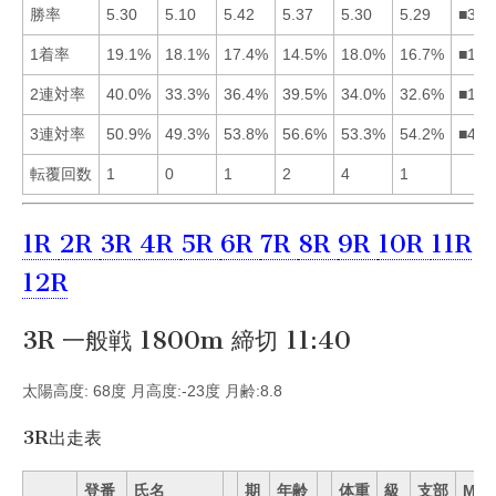
勝率
5.30
5.10
5.42
5.37
5.30
5.29
■341
1着率
19.1%
18.1%
17.4%
14.5%
18.0%
16.7%
■125
2連対率
40.0%
33.3%
36.4%
39.5%
34.0%
32.6%
■143
3連対率
50.9%
49.3%
53.8%
56.6%
53.3%
54.2%
■463
転覆回数
1
0
1
2
4
1
1R
2R
3R
4R
5R
6R
7R
8R
9R
10R
11R
12R
3R 一般戦 1800m 締切 11:40
太陽高度: 68度 月高度:-23度 月齢:8.8
3R出走表
登番
氏名
期
年齢
体重
級
支部
Mo