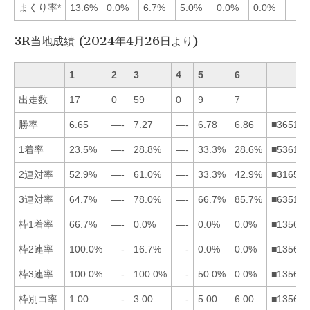
まくり率*
13.6%
0.0%
6.7%
5.0%
0.0%
0.0%
3R当地成績 (2024年4月26日より)
1
2
3
4
5
6
出走数
17
0
59
0
9
7
勝率
6.65
—-
7.27
—-
6.78
6.86
■365124
1着率
23.5%
—-
28.8%
—-
33.3%
28.6%
■536124
2連対率
52.9%
—-
61.0%
—-
33.3%
42.9%
■316524
3連対率
64.7%
—-
78.0%
—-
66.7%
85.7%
■635124
枠1着率
66.7%
—-
0.0%
—-
0.0%
0.0%
■135624
枠2連率
100.0%
—-
16.7%
—-
0.0%
0.0%
■135624
枠3連率
100.0%
—-
100.0%
—-
50.0%
0.0%
■135624
枠別コ率
1.00
—-
3.00
—-
5.00
6.00
■135624