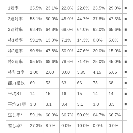
1着率
25.5%
23.1%
22.0%
22.8%
23.5%
29.0%
■61
2連対率
53.1%
50.0%
45.0%
44.7%
37.8%
47.3%
■12
3連対率
68.4%
64.8%
68.0%
64.0%
63.0%
65.6%
■13
枠1着率
59.1%
13.0%
7.1%
14.3%
0.0%
5.0%
■14
枠2連率
90.9%
47.8%
50.0%
47.6%
20.0%
15.0%
■13
枠3連率
95.5%
69.6%
78.6%
71.4%
25.0%
45.0%
■13
枠別コ率
1.00
2.00
3.00
3.95
4.15
5.65
■12
能力指数
69
53
63
66
73
68
■51
平均ST
14
15
16
15
14
14
■16
平均ST順
3.3
3.1
3.4
3.1
3.8
3.3
■24
逃し率*
59.1%
60.9%
66.7%
50.0%
64.7%
66.7%
差し率*
27.3%
8.7%
0.0%
10.0%
0.0%
0.0%