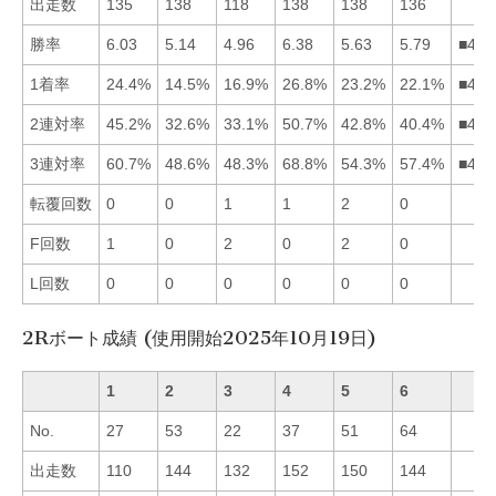
出走数
135
138
118
138
138
136
勝率
6.03
5.14
4.96
6.38
5.63
5.79
■416
1着率
24.4%
14.5%
16.9%
26.8%
23.2%
22.1%
■415
2連対率
45.2%
32.6%
33.1%
50.7%
42.8%
40.4%
■415
3連対率
60.7%
48.6%
48.3%
68.8%
54.3%
57.4%
■416
転覆回数
0
0
1
1
2
0
F回数
1
0
2
0
2
0
L回数
0
0
0
0
0
0
2Rボート成績 (使用開始2025年10月19日)
1
2
3
4
5
6
No.
27
53
22
37
51
64
出走数
110
144
132
152
150
144