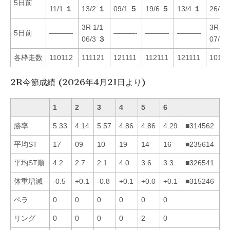
5日前
11/1
１
13/2
１
09/1
５
19/6
５
13/4
１
26/3
3R 1/1
3R 3/
5日前
———-
———-
———-
———-
06/3
３
07/4
各枠走数
110112
111121
121111
112111
121111
10112
2R今節成績 (2026年4月21日より)
1
2
3
4
5
6
勝率
5.33
4.14
5.57
4.86
4.86
4.29
■314562
平均ST
17
09
10
19
14
16
■235614
平均ST順
4.2
2.7
2.1
4.0
3.6
3.3
■326541
体重増減
-0.5
+0.1
-0.8
+0.1
+0.0
+0.1
■315246
ペラ
0
0
0
0
0
0
リング
0
0
0
0
2
0