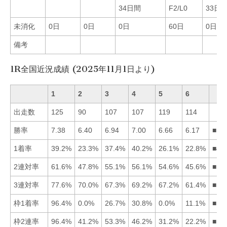
34日間
F2/L0
33日
未消化
0日
0日
0日
60日
0日
備考
1R全国近況成績 (2025年11月1日より)
1
2
3
4
5
6
出走数
125
90
107
107
119
114
勝率
7.38
6.40
6.94
7.00
6.66
6.17
■14
1着率
39.2%
23.3%
37.4%
40.2%
26.1%
22.8%
■41
2連対率
61.6%
47.8%
55.1%
56.1%
54.6%
45.6%
■14
3連対率
77.6%
70.0%
67.3%
69.2%
67.2%
61.4%
■12
枠1着率
96.4%
0.0%
26.7%
30.8%
0.0%
11.1%
■14
枠2連率
96.4%
41.2%
53.3%
46.2%
31.2%
22.2%
■13