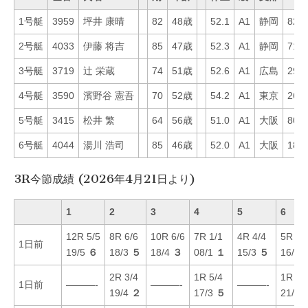
1号艇
3959
坪井 康晴
82
48歳
52.1
A1
静岡
82
2号艇
4033
伊藤 将吉
85
47歳
52.3
A1
静岡
71
3号艇
3719
辻 栄蔵
74
51歳
52.6
A1
広島
29
4号艇
3590
濱野谷 憲吾
70
52歳
54.2
A1
東京
26
5号艇
3415
松井 繁
64
56歳
51.0
A1
大阪
80
6号艇
4044
湯川 浩司
85
46歳
52.0
A1
大阪
18
3R今節成績 (2026年4月21日より)
1
2
3
4
5
6
12R 5/5
8R 6/6
10R 6/6
7R 1/1
4R 4/4
5R 3/
1日前
19/5
６
18/3
５
18/4
３
08/1
１
15/3
５
16/3
2R 3/4
1R 5/4
1R 2/
1日前
———-
———-
———-
19/4
２
17/3
５
21/5