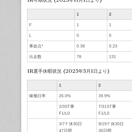
1
2
F
1
1
L
0
0
事故点*
0.38
0.23
出走数
78
131
1R選手休暇状況 (2025年5月1日より)
1
2
稼働日率
26.0%
39.9%
2/3ST事
7/31ST事
F1/L0
F1/L0
3/7Ｆ休30日
9/19Ｆ休30日
47日間
35日間