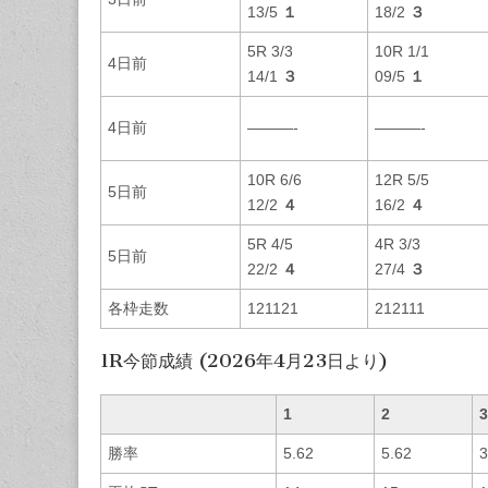
13/5
１
18/2
３
5R 3/3
10R 1/1
4日前
14/1
３
09/5
１
4日前
———-
———-
10R 6/6
12R 5/5
5日前
12/2
４
16/2
４
5R 4/5
4R 3/3
5日前
22/2
４
27/4
３
各枠走数
121121
212111
1R今節成績 (2026年4月23日より)
1
2
3
勝率
5.62
5.62
3