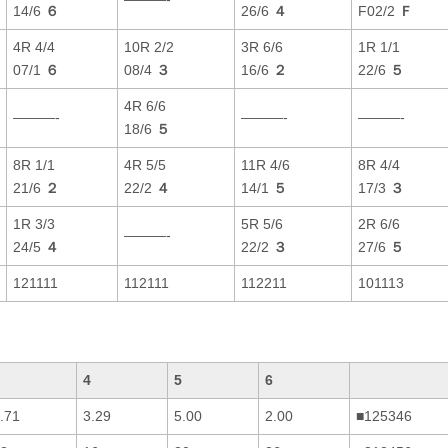
14/6
６
26/6
４
F02/2
Ｆ
4R 4/4
10R 2/2
3R 6/6
1R 1/1
07/1
６
08/4
３
16/6
２
22/6
５
4R 6/6
———-
———-
———-
18/6
５
8R 1/1
4R 5/5
11R 4/6
8R 4/4
21/6
２
22/2
４
14/1
５
17/3
３
1R 3/3
5R 5/6
2R 6/6
———-
24/5
４
22/2
３
27/6
５
121111
112111
112211
101113
4
5
6
.71
3.29
5.00
2.00
■125346