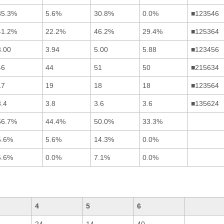
35.3%
5.6%
30.8%
0.0%
■123546
41.2%
22.2%
46.2%
29.4%
■125364
3.00
3.94
5.00
5.88
■123456
46
44
51
50
■215634
17
19
18
18
■123564
3.4
3.8
3.6
3.6
■135624
66.7%
44.4%
50.0%
33.3%
5.6%
5.6%
14.3%
0.0%
5.6%
0.0%
7.1%
0.0%
4
5
6
24
14
40