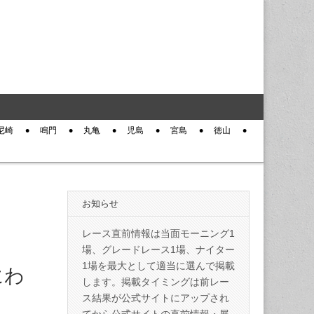
尼崎
鳴門
丸亀
児島
宮島
徳山
お知らせ
レース直前情報は当面モーニング1
場、グレードレース1場、ナイター
1場を最大として適当に選んで掲載
にわ
します。掲載タイミングは前レー
ス結果が公式サイトにアップされ