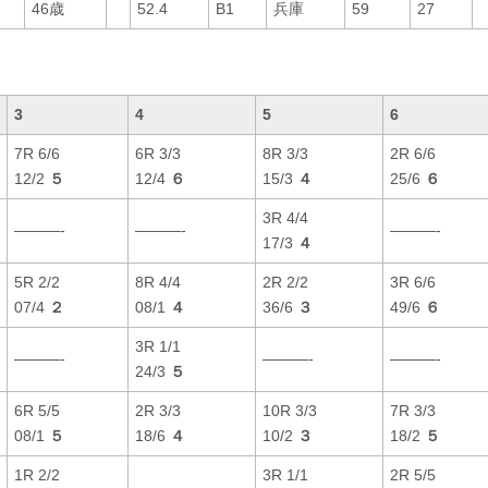
46歳
52.4
B1
兵庫
59
27
3
4
5
6
7R 6/6
6R 3/3
8R 3/3
2R 6/6
12/2
５
12/4
６
15/3
４
25/6
６
3R 4/4
———-
———-
———-
17/3
４
5R 2/2
8R 4/4
2R 2/2
3R 6/6
07/4
２
08/1
４
36/6
３
49/6
６
3R 1/1
———-
———-
———-
24/3
５
6R 5/5
2R 3/3
10R 3/3
7R 3/3
08/1
５
18/6
４
10/2
３
18/2
５
1R 2/2
3R 1/1
2R 5/5
———-