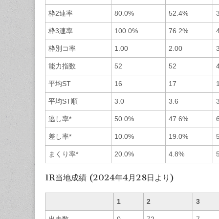
枠2連率
80.0%
52.4%
枠3連率
100.0%
76.2%
枠別コ率
1.00
2.00
能力指数
52
52
平均ST
16
17
平均ST順
3.0
3.6
逃し率*
50.0%
47.6%
差し率*
10.0%
19.0%
まくり率*
20.0%
4.8%
1R当地成績 (2024年4月28日より)
1
2
3
出走数
0
72
7