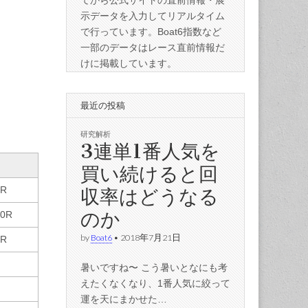
てから公式サイトの直前情報・展
示データを入力してリアルタイム
で行っています。Boat6指数など
一部のデータはレース直前情報だ
けに掲載しています。
最近の投稿
研究解析
3連単1番人気を
買い続けると回
収率はどうなる
7R
のか
10R
by
Boat6
•
2018年7月21日
7R
暑いですね〜 こう暑いとなにも考
えたくなくなり、1番人気に絞って
運を天にまかせた…