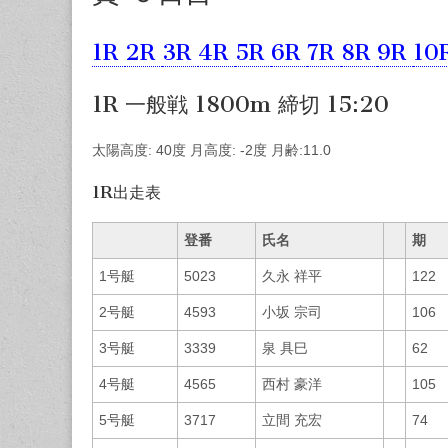
1R
2R
3R
4R
5R
6R
7R
8R
9R
10
1R 一般戦 1800m 締切 15:20
太陽高度: 40度 月高度: -2度 月齢:11.0
1R出走表
登番
氏名
期
1号艇
5023
久永 祥平
122
2号艇
4593
小坂 宗司
106
3号艇
3339
泉 具巳
62
4号艇
4565
西村 豪洋
105
5号艇
3717
立間 充宏
74