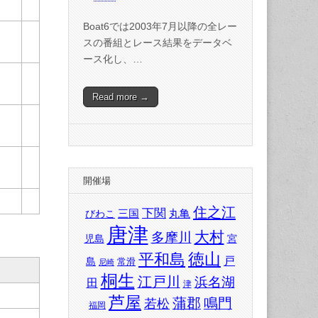
Boat6では2003年7月以降の全レー
スの番組とレース結果をデータベ
ース化し、…
Read more →
開催場
住之江
下関
三国
丸亀
びわこ
唐津
大村
多摩川
児島
宮
徳山
平和島
戸
島
常滑
尼崎
桐生
江戸川
浜名湖
田
津
芦屋
蒲郡
鳴門
若松
福岡