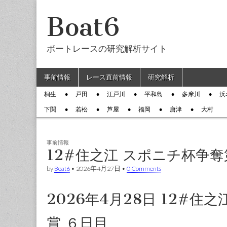
Boat6
ボートレースの研究解析サイト
Skip to content
事前情報
レース直前情報
研究解析
Main menu
桐生
戸田
江戸川
平和島
多摩川
浜
Sub menu
下関
若松
芦屋
福岡
唐津
大村
事前情報
12#住之江 スポニチ杯争
by
Boat6
•
2026年4月27日
•
0 Comments
2026年4月28日 12#
賞 ６日目