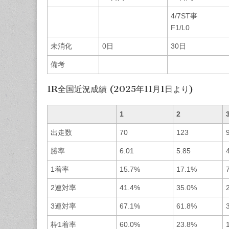
4/7ST事
F1/L0
未消化
0日
30日
備考
1R全国近況成績 (2025年11月1日より)
1
2
出走数
70
123
勝率
6.01
5.85
1着率
15.7%
17.1%
2連対率
41.4%
35.0%
3連対率
67.1%
61.8%
枠1着率
60.0%
23.8%