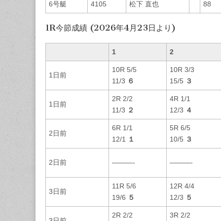
6号艇
4105
松下 直也
88
1R今節成績 (2026年4月23日より)
1
2
10R 5/5
10R 3/3
1日前
11/3
６
15/5
３
2R 2/2
4R 1/1
1日前
11/3
２
12/3
４
6R 1/1
5R 6/5
2日前
12/1
１
10/5
３
2日前
———-
———-
11R 5/6
12R 4/4
3日前
19/6
５
12/3
５
2R 2/2
3R 2/2
3日前