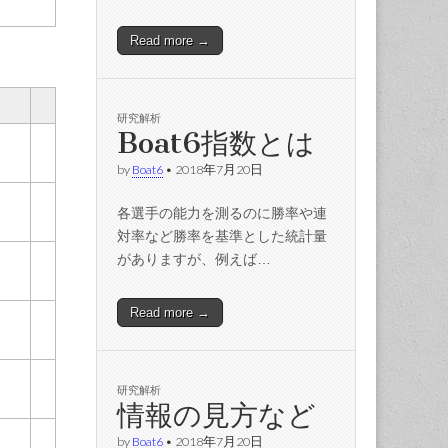
Read more →
研究解析
Boat6指数とは
by
Boat6
•
2018年7月20日
各選手の能力を測るのに勝率や連
対率など勝率を基準とした統計量
がありますが、例えば…
Read more →
研究解析
情報の見方など
by
Boat6
•
2018年7月20日