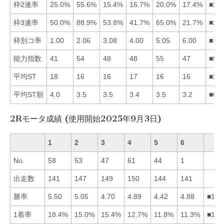
枠2連率
25.0%
55.6%
15.4%
16.7%
20.0%
17.4%
■21
枠3連率
50.0%
88.9%
53.8%
41.7%
65.0%
21.7%
■25
枠別コ率
1.00
2.06
3.08
4.00
5.05
6.00
■12
能力指数
41
54
48
48
55
47
■52
平均ST
18
16
16
17
16
16
■25
平均ST順
4.0
3.5
3.5
3.4
3.5
3.2
■64
2Rモータ成績 (使用開始2025年9月3日)
1
2
3
4
5
6
No.
58
53
47
61
44
1
出走数
141
147
149
150
144
141
勝率
5.50
5.05
4.70
4.89
4.42
4.88
■124
1着率
18.4%
15.0%
15.4%
12.7%
11.8%
11.3%
■132