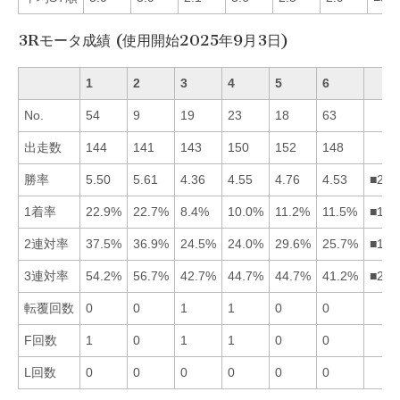
3Rモータ成績 (使用開始2025年9月3日)
1
2
3
4
5
6
No.
54
9
19
23
18
63
出走数
144
141
143
150
152
148
勝率
5.50
5.61
4.36
4.55
4.76
4.53
■215
1着率
22.9%
22.7%
8.4%
10.0%
11.2%
11.5%
■126
2連対率
37.5%
36.9%
24.5%
24.0%
29.6%
25.7%
■125
3連対率
54.2%
56.7%
42.7%
44.7%
44.7%
41.2%
■215
転覆回数
0
0
1
1
0
0
F回数
1
0
1
1
0
0
L回数
0
0
0
0
0
0