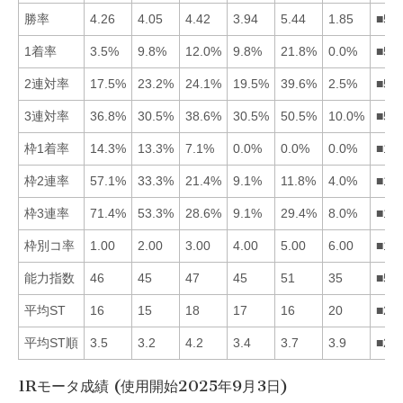
勝率
4.26
4.05
4.42
3.94
5.44
1.85
■53
1着率
3.5%
9.8%
12.0%
9.8%
21.8%
0.0%
■53
2連対率
17.5%
23.2%
24.1%
19.5%
39.6%
2.5%
■53
3連対率
36.8%
30.5%
38.6%
30.5%
50.5%
10.0%
■53
枠1着率
14.3%
13.3%
7.1%
0.0%
0.0%
0.0%
■12
枠2連率
57.1%
33.3%
21.4%
9.1%
11.8%
4.0%
■12
枠3連率
71.4%
53.3%
28.6%
9.1%
29.4%
8.0%
■12
枠別コ率
1.00
2.00
3.00
4.00
5.00
6.00
■12
能力指数
46
45
47
45
51
35
■53
平均ST
16
15
18
17
16
20
■21
平均ST順
3.5
3.2
4.2
3.4
3.7
3.9
■24
1Rモータ成績 (使用開始2025年9月3日)