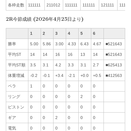
各枠走数
111111
211012
111111
111111
121111
11111
2R今節成績 (2026年4月25日より)
1
2
3
4
5
6
勝率
5.00
5.86
3.00
4.33
6.43
4.67
■521643
平均ST
14
14
16
16
13
14
■521643
平均ST順
3.5
3.1
4.2
3.3
3.1
2.7
■625413
体重増減
-0.2
-0.1
+3.4
-2.1
+0.0
+0.5
■412563
ペラ
1
0
0
0
0
0
リング
0
0
0
0
2
0
ピストン
0
0
0
0
0
0
ギア
0
0
2
0
0
0
電気
0
0
0
0
0
0