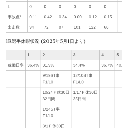
L
0
0
0
0
0
0
事故点*
0.11
0.42
0.34
0.00
0.12
0.15
出走数
94
72
87
101
122
68
1R選手休暇状況 (2025年5月1日より)
1
2
3
4
5
稼働日率
36.4%
31.9%
34.4%
36.7%
40.6%
9/19ST事
12/10ST事
F1/L0
F1/L0
10/24Ｆ休30日
1/17Ｆ休30日
32日間
35日間
1/24ST事
F1/L0
3/1Ｆ休30日