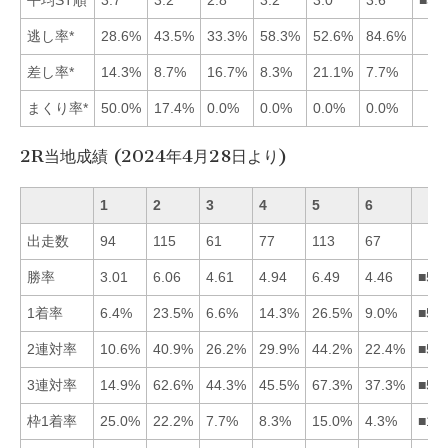
逃し率*
28.6%
43.5%
33.3%
58.3%
52.6%
84.6%
差し率*
14.3%
8.7%
16.7%
8.3%
21.1%
7.7%
まくり率*
50.0%
17.4%
0.0%
0.0%
0.0%
0.0%
2R当地成績 (2024年4月28日より)
1
2
3
4
5
6
出走数
94
115
61
77
113
67
勝率
3.01
6.06
4.61
4.94
6.49
4.46
■52
1着率
6.4%
23.5%
6.6%
14.3%
26.5%
9.0%
■52
2連対率
10.6%
40.9%
26.2%
29.9%
44.2%
22.4%
■52
3連対率
14.9%
62.6%
44.3%
45.5%
67.3%
37.3%
■52
枠1着率
25.0%
22.2%
7.7%
8.3%
15.0%
4.3%
■12