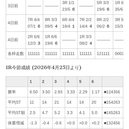
3R 1/1
5R 3/3
1R 6/6
3日前
———-
———-
———-
23/5
６
19/6
６
35/6
６
7R 4/4
8R 3/3
6R 4/4
7R 2/2
8R 2/2
3R 5/5
4日前
07/1
６
09/5
４
18/4
１
14/4
４
06/2
６
15/3
５
2R 6/6
1R 6/6
1R 3/3
4日前
———-
———-
———-
12/3
３
19/6
６
08/2
４
各枠走数
111111
111111
111111
111111
121111
000222
1R今節成績 (2026年4月25日より)
1
2
3
4
5
6
勝率
6.50
3.50
2.83
3.33
2.29
1.17
■124356
平均ST
11
14
21
14
14
20
■154263
平均ST順
2.5
4.7
5.2
3.3
4.1
5.0
■145263
体重増減
-1.3
-0.4
-0.6
+0.0
+0.0
+0.2
■132456