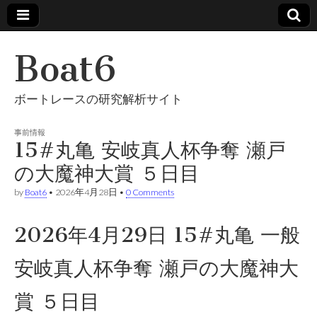
Boat6
ボートレースの研究解析サイト
事前情報
15#丸亀 安岐真人杯争奪 瀬戸
の大魔神大賞 ５日目
by
Boat6
•
2026年4月28日
•
0 Comments
2026年4月29日 15#丸亀 一般
安岐真人杯争奪 瀬戸の大魔神大
賞 ５日目