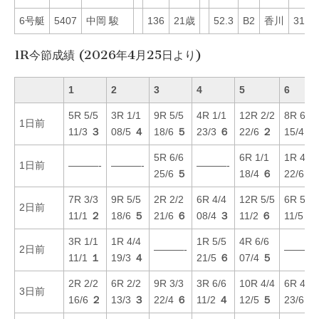
6号艇
5407
中岡 駿
136
21歳
52.3
B2
香川
31
1R今節成績 (2026年4月25日より)
1
2
3
4
5
6
5R 5/5
3R 1/1
9R 5/5
4R 1/1
12R 2/2
8R 6/6
1日前
11/3
３
08/5
４
18/6
５
23/3
６
22/6
２
15/4
６
5R 6/6
6R 1/1
1R 4/4
1日前
———-
———-
———-
25/6
５
18/4
６
22/6
６
7R 3/3
9R 5/5
2R 2/2
6R 4/4
12R 5/5
6R 5/5
2日前
11/1
２
18/6
５
21/6
６
08/4
３
11/2
６
11/5
６
3R 1/1
1R 4/4
1R 5/5
4R 6/6
2日前
———-
———-
11/1
１
19/3
４
21/5
６
07/4
５
2R 2/2
6R 2/2
9R 3/3
3R 6/6
10R 4/4
6R 4/4
3日前
16/6
２
13/3
３
22/4
６
11/2
４
12/5
５
23/6
６