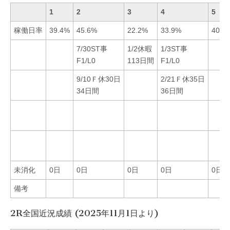
1
2
3
4
5
稼働日率
39.4%
45.6%
22.2%
33.9%
40.3
7/30ST事
1/2休暇
1/3ST事
F1/L0
113日間
F1/L0
9/10Ｆ休30日
2/21Ｆ休35日
34日間
36日間
未消化
0日
0日
0日
0日
0日
備考
2R全国近況成績 (2025年11月1日より)