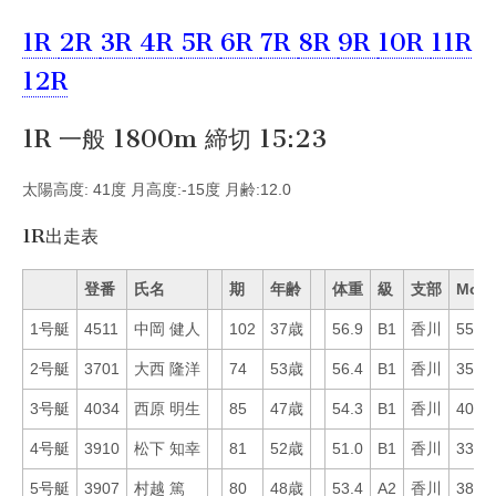
1R
2R
3R
4R
5R
6R
7R
8R
9R
10R
11R
12R
1R 一般 1800m 締切 15:23
太陽高度: 41度 月高度:-15度 月齢:12.0
1R出走表
登番
氏名
期
年齢
体重
級
支部
Mo
1号艇
4511
中岡 健人
102
37歳
56.9
B1
香川
55
2号艇
3701
大西 隆洋
74
53歳
56.4
B1
香川
35
3号艇
4034
西原 明生
85
47歳
54.3
B1
香川
40
4号艇
3910
松下 知幸
81
52歳
51.0
B1
香川
33
5号艇
3907
村越 篤
80
48歳
53.4
A2
香川
38