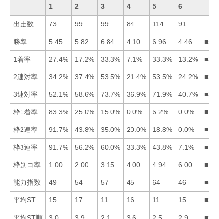
1
2
3
4
5
6
出走数
73
99
99
84
114
91
勝率
5.45
5.82
6.84
4.10
6.96
4.46
■53
1着率
27.4%
17.2%
33.3%
7.1%
33.3%
13.2%
■35
2連対率
34.2%
37.4%
53.5%
21.4%
53.5%
24.2%
■35
3連対率
52.1%
58.6%
73.7%
36.9%
71.9%
40.7%
■35
枠1着率
83.3%
25.0%
15.0%
0.0%
6.2%
0.0%
■12
枠2連率
91.7%
43.8%
35.0%
20.0%
18.8%
0.0%
■12
枠3連率
91.7%
56.2%
60.0%
33.3%
43.8%
7.1%
■13
枠別コ率
1.00
2.00
3.15
4.00
4.94
6.00
■12
能力指数
49
54
57
45
64
46
■53
平均ST
15
17
11
16
11
15
■35
平均ST順
3.0
3.9
2.1
3.6
2.5
2.9
■35