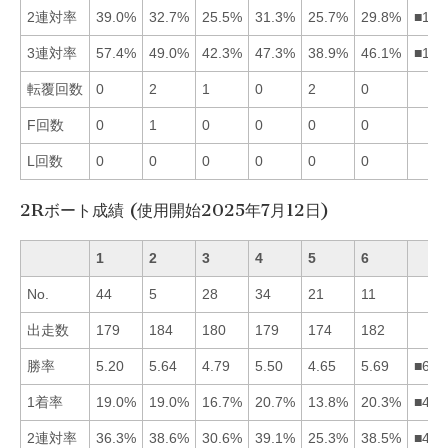
2連対率
39.0%
32.7%
25.5%
31.3%
25.7%
29.8%
■124
3連対率
57.4%
49.0%
42.3%
47.3%
38.9%
46.1%
■124
転覆回数
0
2
1
0
2
0
F回数
0
1
0
0
0
0
L回数
0
0
0
0
0
0
2Rボート成績 (使用開始2025年7月12日)
1
2
3
4
5
6
No.
44
5
28
34
21
11
出走数
179
184
180
179
174
182
勝率
5.20
5.64
4.79
5.50
4.65
5.69
■624
1着率
19.0%
19.0%
16.7%
20.7%
13.8%
20.3%
■462
2連対率
36.3%
38.6%
30.6%
39.1%
25.3%
38.5%
■426