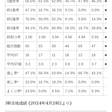
3連対率
56.5%
61.5%
62.8%
34.7%
47.9%
46.2%
■32
枠1着率
47.1%
16.7%
26.1%
9.1%
0.0%
0.0%
■13
枠2連率
76.5%
50.0%
52.2%
9.1%
5.6%
14.3%
■13
枠3連率
94.1%
75.0%
60.9%
18.2%
16.7%
28.6%
■12
枠別コ率
1.00
2.00
3.04
4.00
4.94
5.93
■12
能力指数
50
53
59
44
69
47
■53
平均ST
16
17
11
18
12
18
■35
平均ST順
3.2
3.5
2.3
3.8
2.8
3.7
■35
逃し率*
47.1%
58.3%
63.6%
14.3%
66.7%
42.1%
差し率*
23.5%
16.7%
18.2%
0.0%
0.0%
0.0%
まくり率*
23.5%
0.0%
4.5%
7.1%
0.0%
5.3%
3R当地成績 (2024年4月28日より)