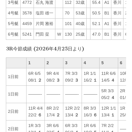
3号艇
4772
石丸 海渡
112
32歳
55.4
A1
香川
19
4号艇
3578
塩田 雄一
70
53歳
50.5
B1
香川
23
5号艇
4459
片岡 雅裕
101
40歳
52.1
A1
香川
18
6号艇
5241
門田 栞
W
130
25歳
47.0
B1
香川
63
3R今節成績 (2026年4月25日より)
1
2
3
4
5
6
6R 6/5
9R 4/4
7R 3/3
1R 1/1
11R 6/6
10R 5
1日前
08/1
２
08/2
３
09/2
３
16/2
１
14/5
４
12/3
5R 3/3
2R 6/
1日前
———-
———-
———-
———-
05/2
４
01/2
11R 4/4
8R 2/2
12R 2/2
8R 3/3
12R 1/1
1R 2/
2日前
22/2
６
17/4
２
13/4
２
16/3
６
13/4
１
25/6
1R 3/3
3R 6/6
6R 3/3
1R 6/6
7R 2/2
2日前
———