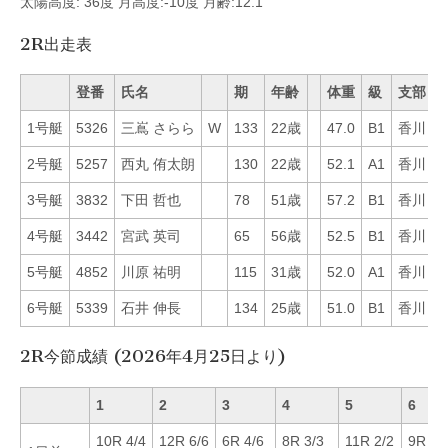
太陽高度: 36度 月高度:-10度 月齢:12.1
2R出走表
登番
氏名
期
年齢
体重
級
支部
1号艇
5326
三嶌 さらら
W
133
22歳
47.0
B1
香川
5
2号艇
5257
西丸 侑太朗
130
22歳
52.1
A1
香川
5
3号艇
3832
下田 哲也
78
51歳
57.2
B1
香川
4
4号艇
3442
宮武 英司
65
56歳
52.5
B1
香川
6
5号艇
4852
川原 祐明
115
31歳
52.0
A1
香川
4
6号艇
5339
石井 伸長
134
25歳
51.0
B1
香川
1
2R今節成績 (2026年4月25日より)
1
2
3
4
5
6
10R 4/4
12R 6/6
6R 4/6
8R 3/3
11R 2/2
9R 6/