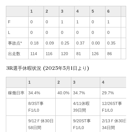
1
2
3
4
5
6
F
0
0
1
1
0
1
L
0
0
0
0
0
0
事故点*
0.18
0.09
0.25
0.37
0.00
0.35
出走数
114
116
120
81
126
86
3R選手休暇状況 (2025年5月1日より)
1
2
3
4
稼働日率
34.4%
40.0%
34.7%
29.7%
8/3ST事
4/11休暇
12/26ST事
F1/L0
39日間
F1/L0
9/12Ｆ休30日
9/20ST事
2/13Ｆ休30日
58日間
F1/L0
34日間