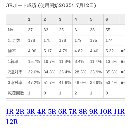
3Rボート成績 (使用開始2025年7月12日)
1
2
3
4
5
6
No.
37
33
25
6
38
55
出走数
178
178
178
179
175
174
勝率
4.96
5.17
4.79
4.82
4.40
5.32
■621
1着率
15.7%
19.7%
11.8%
8.4%
11.4%
13.8%
■216
2連対率
32.0%
34.8%
26.4%
28.5%
26.9%
35.6%
■621
3連対率
47.2%
51.7%
41.6%
48.0%
38.9%
53.4%
■624
転覆回数
1
0
1
2
1
0
1R
2R
3R
4R
5R
6R
7R
8R
9R
10R
11R
12R