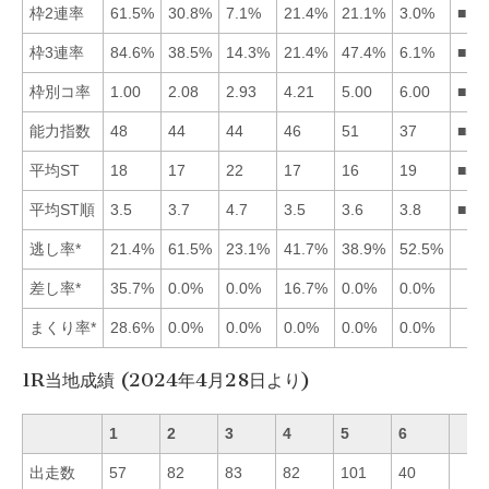
枠2連率
61.5%
30.8%
7.1%
21.4%
21.1%
3.0%
■12
枠3連率
84.6%
38.5%
14.3%
21.4%
47.4%
6.1%
■15
枠別コ率
1.00
2.08
2.93
4.21
5.00
6.00
■12
能力指数
48
44
44
46
51
37
■51
平均ST
18
17
22
17
16
19
■52
平均ST順
3.5
3.7
4.7
3.5
3.6
3.8
■14
逃し率*
21.4%
61.5%
23.1%
41.7%
38.9%
52.5%
差し率*
35.7%
0.0%
0.0%
16.7%
0.0%
0.0%
まくり率*
28.6%
0.0%
0.0%
0.0%
0.0%
0.0%
1R当地成績 (2024年4月28日より)
1
2
3
4
5
6
出走数
57
82
83
82
101
40