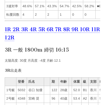
3連対率
48.6%
57.1%
43.3%
54.7%
42.5%
58.2%
■624
転覆回数
4
2
2
1
0
0
1R
2R
3R
4R
5R
6R
7R
8R
9R
10R
11R
12R
3R 一般 1800m 締切 16:15
太陽高度: 30度 月高度: -4度 月齢:12.1
3R出走表
登番
氏名
期
年齢
体重
級
支部
Mo
1号艇
5032
谷口 知優
122
28歳
52.0
B1
香川
54
2号艇
4348
宮崎 奨
96
40歳
53.4
A2
香川
9