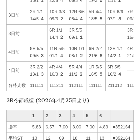
13/1
１
22/5
４
06/3
４
19/3
５
11/1
１
2R 1/1
10R 3/3
12R 6/6
5R 4/4
10R 6/6
7R 4/
3日前
14/5
４
09/3
２
08/4
４
18/5
５
07/1
３
06/2
6R 1/1
3R 5/5
3R 3/
3日前
———-
———-
———-
14/4
２
09/1
１
16/4
8R 5/5
11R 5/5
10R 1/1
6R 2/2
12R 1/1
4R 1/
4日前
09/5
３
01/1
４
08/1
２
21/6
６
14/2
１
21/5
3R 2/2
4R 4/4
5R 4/4
1R 5/5
6R 5/5
4日前
———
13/1
３
16/3
２
11/2
２
16/5
５
16/2
４
各枠走数
111111
111211
112111
111111
211012
11111
3R今節成績 (2026年4月25日より)
1
2
3
4
5
6
勝率
5.83
6.57
7.00
3.00
7.00
4.83
■352164
平均ST
13
12
09
18
11
13
■352164