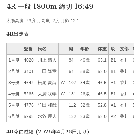
4R 一般 1800m 締切 16:49
太陽高度: 23度 月高度: 2度 月齢:12.1
4R出走表
登番
氏名
期
年齢
体重
級
支部
Mo
1号艇
4020
川上 清人
84
46歳
63.1
B1
香川
6
2号艇
3401
上田 隆章
64
58歳
52.0
B1
香川
50
3号艇
4642
松尾 夏海
W
107
34歳
46.5
A1
香川
25
4号艇
5265
大廣 咲季
W
131
26歳
46.5
B1
香川
49
5号艇
4776
竹田 和哉
112
32歳
52.8
A1
香川
59
6号艇
5298
水谷 理人
132
23歳
52.0
A2
香川
62
4R今節成績 (2026年4月25日より)