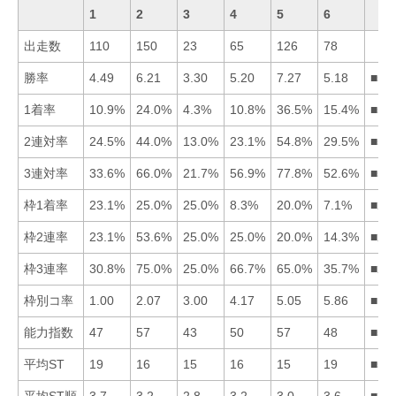
1
2
3
4
5
6
出走数
110
150
23
65
126
78
勝率
4.49
6.21
3.30
5.20
7.27
5.18
■52
1着率
10.9%
24.0%
4.3%
10.8%
36.5%
15.4%
■52
2連対率
24.5%
44.0%
13.0%
23.1%
54.8%
29.5%
■52
3連対率
33.6%
66.0%
21.7%
56.9%
77.8%
52.6%
■52
枠1着率
23.1%
25.0%
25.0%
8.3%
20.0%
7.1%
■23
枠2連率
23.1%
53.6%
25.0%
25.0%
20.0%
14.3%
■23
枠3連率
30.8%
75.0%
25.0%
66.7%
65.0%
35.7%
■24
枠別コ率
1.00
2.07
3.00
4.17
5.05
5.86
■12
能力指数
47
57
43
50
57
48
■52
平均ST
19
16
15
16
15
19
■53
平均ST順
3.7
3.2
2.8
3.2
3.0
3.6
■35