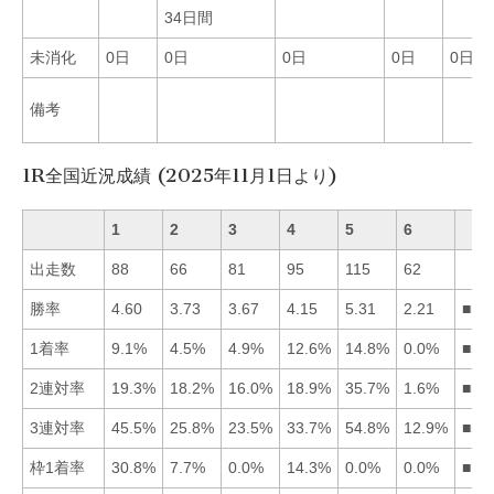
34日間
未消化
0日
0日
0日
0日
0日
備考
1R全国近況成績 (2025年11月1日より)
1
2
3
4
5
6
出走数
88
66
81
95
115
62
勝率
4.60
3.73
3.67
4.15
5.31
2.21
■51
1着率
9.1%
4.5%
4.9%
12.6%
14.8%
0.0%
■54
2連対率
19.3%
18.2%
16.0%
18.9%
35.7%
1.6%
■51
3連対率
45.5%
25.8%
23.5%
33.7%
54.8%
12.9%
■51
枠1着率
30.8%
7.7%
0.0%
14.3%
0.0%
0.0%
■14