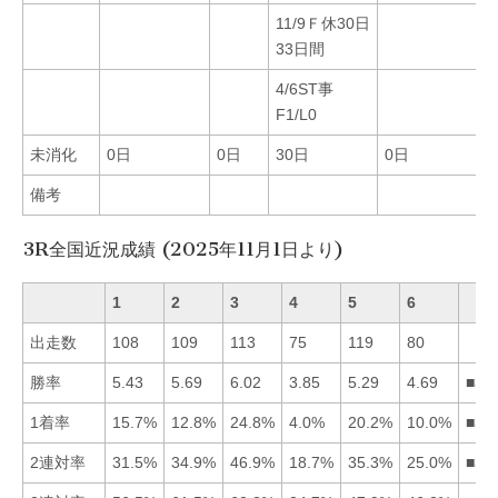
11/9Ｆ休30日
33日間
4/6ST事
F1/L0
未消化
0日
0日
30日
0日
備考
3R全国近況成績 (2025年11月1日より)
1
2
3
4
5
6
出走数
108
109
113
75
119
80
勝率
5.43
5.69
6.02
3.85
5.29
4.69
■32
1着率
15.7%
12.8%
24.8%
4.0%
20.2%
10.0%
■35
2連対率
31.5%
34.9%
46.9%
18.7%
35.3%
25.0%
■35