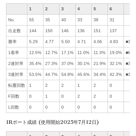
1
2
3
4
5
6
No.
55
35
40
33
38
31
出走数
144
150
146
136
151
137
勝率
5.29
4.77
5.50
4.71
4.06
4.83
■316
1着率
12.5%
12.7%
17.1%
11.0%
11.3%
19.0%
■632
2連対率
35.4%
27.3%
37.0%
30.1%
21.9%
32.1%
■316
3連対率
53.5%
44.7%
54.8%
45.6%
34.4%
42.3%
■314
転覆回数
1
2
2
1
2
0
F回数
0
1
0
2
2
0
L回数
0
0
0
0
0
0
1Rボート成績 (使用開始2025年7月12日)