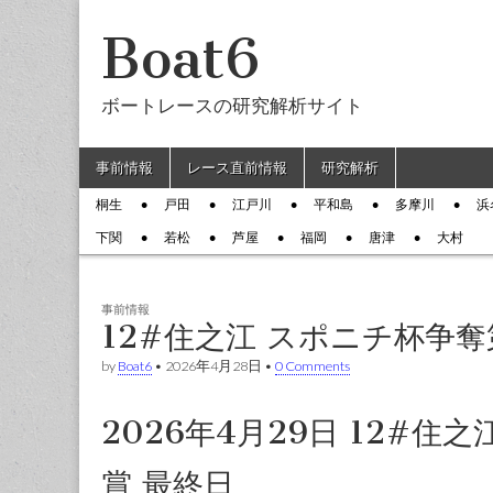
Boat6
ボートレースの研究解析サイト
Skip to content
事前情報
レース直前情報
研究解析
Main menu
桐生
戸田
江戸川
平和島
多摩川
浜
Sub menu
下関
若松
芦屋
福岡
唐津
大村
事前情報
12#住之江 スポニチ杯争
by
Boat6
•
2026年4月28日
•
0 Comments
2026年4月29日 12#
賞 最終日