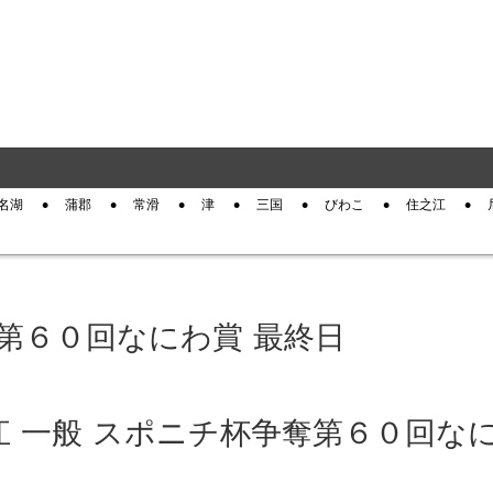
名湖
蒲郡
常滑
津
三国
びわこ
住之江
奪第６０回なにわ賞 最終日
住之江 一般 スポニチ杯争奪第６０回な