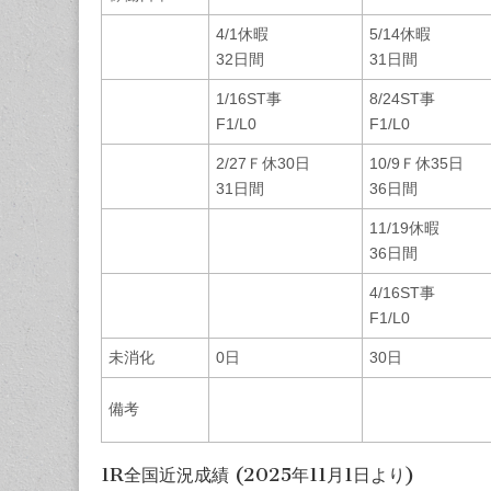
4/1休暇
5/14休暇
32日間
31日間
1/16ST事
8/24ST事
F1/L0
F1/L0
2/27Ｆ休30日
10/9Ｆ休35日
31日間
36日間
11/19休暇
36日間
4/16ST事
F1/L0
未消化
0日
30日
備考
1R全国近況成績 (2025年11月1日より)