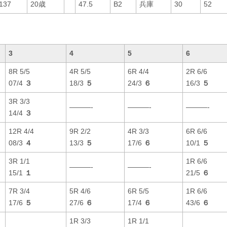
137
20歳
47.5
B2
兵庫
30
52
3
4
5
6
8R 5/5
4R 5/5
6R 4/4
2R 6/6
07/4
３
18/3
５
24/3
６
16/3
５
3R 3/3
———-
———-
———-
14/4
３
12R 4/4
9R 2/2
4R 3/3
6R 6/6
08/3
４
13/3
５
17/6
６
10/1
５
3R 1/1
1R 6/6
———-
———-
15/1
１
21/5
６
7R 3/4
5R 4/6
6R 5/5
1R 6/6
17/6
５
27/6
６
17/4
６
43/6
６
1R 3/3
1R 1/1
———-
———-