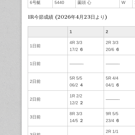
6号艇
5440
薗頭 心
W
1R今節成績 (2026年4月23日より)
1
2
4R 3/3
2R 3/3
1日前
17/2
６
20/6
６
1日前
———-
———-
5R 5/5
5R 4/4
2日前
06/2
４
04/1
６
1R 2/2
2日前
———-
12/2
２
8R 3/3
9R 5/5
3日前
14/5
２
23/4
６
2R 1/1
3日前
———-