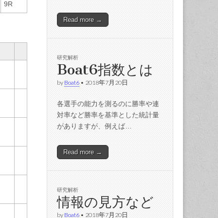
9R
Read more →
研究解析
Boat6指数とは
by
Boat6
•
2018年7月20日
各選手の能力を測るのに勝率や連
対率など勝率を基準とした統計量
がありますが、例えば…
Read more →
研究解析
情報の見方など
by
Boat6
•
2018年7月20日