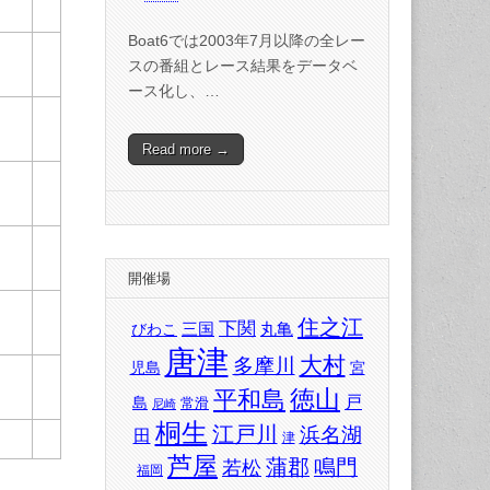
Boat6では2003年7月以降の全レー
スの番組とレース結果をデータベ
ース化し、…
Read more →
開催場
住之江
下関
三国
丸亀
びわこ
唐津
大村
多摩川
児島
宮
徳山
平和島
戸
島
常滑
尼崎
桐生
江戸川
浜名湖
田
津
芦屋
蒲郡
鳴門
若松
福岡