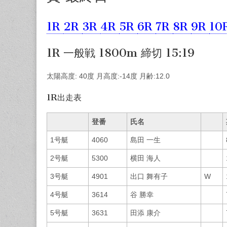
1R
2R
3R
4R
5R
6R
7R
8R
9R
10
1R 一般戦 1800m 締切 15:19
太陽高度: 40度 月高度:-14度 月齢:12.0
1R出走表
登番
氏名
1号艇
4060
島田 一生
2号艇
5300
横田 海人
3号艇
4901
出口 舞有子
W
4号艇
3614
谷 勝幸
5号艇
3631
田添 康介