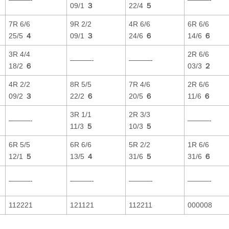
09/1
３
22/4
５
7R 6/6
9R 2/2
4R 6/6
6R 6/6
25/5
４
09/1
３
24/6
６
14/6
６
3R 4/4
2R 6/6
———-
———-
18/2
６
03/3
２
4R 2/2
8R 5/5
7R 4/6
2R 6/6
09/2
３
22/2
６
20/5
６
11/6
６
3R 1/1
2R 3/3
———-
———-
11/3
５
10/3
５
6R 5/5
6R 6/6
5R 2/2
1R 6/6
12/1
５
13/5
４
31/6
５
31/6
６
———-
———-
———-
———-
112221
121121
112211
000008