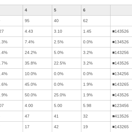
4
5
6
0
95
40
62
27
4.43
3.10
1.45
■143526
4.3%
7.4%
2.5%
0.0%
■134526
1.4%
24.2%
5.0%
3.2%
■143256
5.7%
35.8%
22.5%
3.2%
■143526
1.4%
10.0%
0.0%
0.0%
■134256
8.6%
45.0%
0.0%
1.9%
■143265
2.9%
50.0%
25.0%
1.9%
■143526
07
4.00
5.00
5.98
■123456
6
47
41
32
■413526
7
17
42
19
■143265