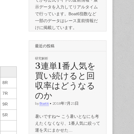
てから公式サイトの直前情報・展
示データを入力してリアルタイム
で行っています。Boat6指数など
一部のデータはレース直前情報だ
けに掲載しています。
最近の投稿
研究解析
3連単1番人気を
買い続けると回
収率はどうなる
8R
のか
7R
by
Boat6
•
2018年7月21日
9R
5R
暑いですね〜 こう暑いとなにも考
えたくなくなり、1番人気に絞って
運を天にまかせた…