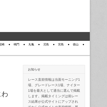
尼崎
鳴門
丸亀
児島
宮島
徳山
お知らせ
レース直前情報は当面モーニング1
場、グレードレース1場、ナイター
1場を最大として適当に選んで掲載
にわ
します。掲載タイミングは前レー
ス結果が公式サイトにアップされ