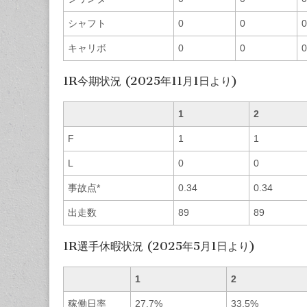
シャフト
0
0
0
キャリボ
0
0
0
1R今期状況 (2025年11月1日より)
1
2
F
1
1
L
0
0
事故点*
0.34
0.34
出走数
89
89
1R選手休暇状況 (2025年5月1日より)
1
2
稼働日率
27.7%
33.5%