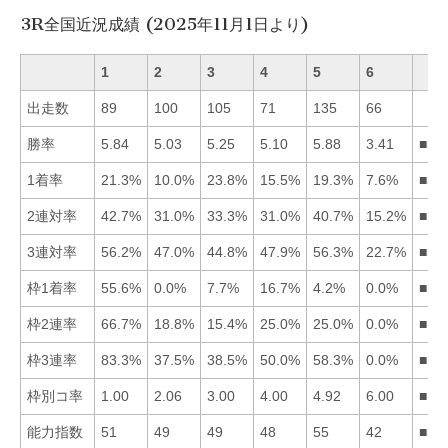
3R全国近況成績 (2025年11月1日より)
1
2
3
4
5
6
出走数
89
100
105
71
135
66
勝率
5.84
5.03
5.25
5.10
5.88
3.41
■51
1着率
21.3%
10.0%
23.8%
15.5%
19.3%
7.6%
■31
2連対率
42.7%
31.0%
33.3%
31.0%
40.7%
15.2%
■15
3連対率
56.2%
47.0%
44.8%
47.9%
56.3%
22.7%
■51
枠1着率
55.6%
0.0%
7.7%
16.7%
4.2%
0.0%
■14
枠2連率
66.7%
18.8%
15.4%
25.0%
25.0%
0.0%
■14
枠3連率
83.3%
37.5%
38.5%
50.0%
58.3%
0.0%
■15
枠別コ率
1.00
2.06
3.00
4.00
4.92
6.00
■12
能力指数
51
49
49
48
55
42
■51