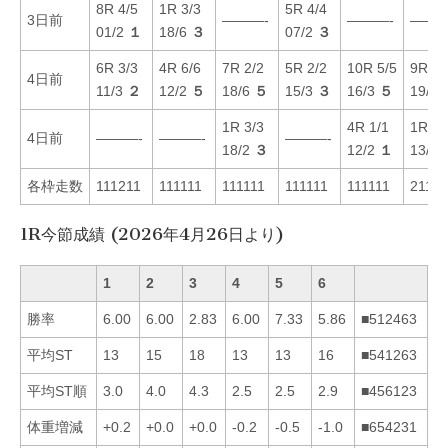
8R 4/5
1R 3/3
5R 4/4
3日前
———-
———-
———
01/2
１
18/6
３
07/2
３
6R 3/3
4R 6/6
7R 2/2
5R 2/2
10R 5/5
9R 5/
4日前
11/3
２
12/2
５
18/6
５
15/3
３
16/3
５
19/1
1R 3/3
4R 1/1
1R 1/
4日前
———-
———-
———-
18/2
３
12/2
１
13/1
各枠走数
111211
111111
111111
111111
111111
2111
1R今節成績 (2026年4月26日より)
1
2
3
4
5
6
勝率
6.00
6.00
2.83
6.00
7.33
5.86
■512463
平均ST
13
15
18
13
13
16
■541263
平均ST順
3.0
4.0
4.3
2.5
2.5
2.9
■456123
体重増減
+0.2
+0.0
+0.0
-0.2
-0.5
-1.0
■654231