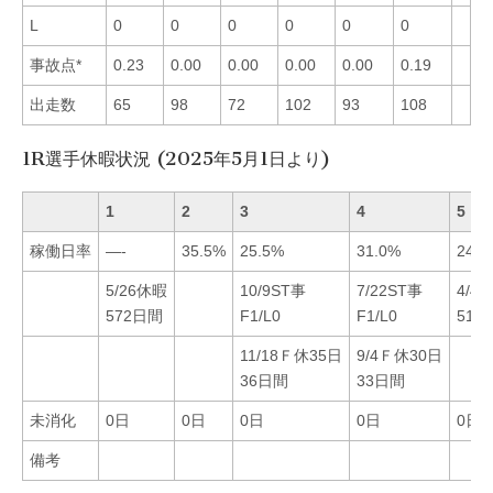
L
0
0
0
0
0
0
事故点*
0.23
0.00
0.00
0.00
0.00
0.19
出走数
65
98
72
102
93
108
1R選手休暇状況 (2025年5月1日より)
1
2
3
4
5
稼働日率
—-
35.5%
25.5%
31.0%
24.1
5/26休暇
10/9ST事
7/22ST事
4/4
572日間
F1/L0
F1/L0
51日
11/18Ｆ休35日
9/4Ｆ休30日
36日間
33日間
未消化
0日
0日
0日
0日
0日
備考