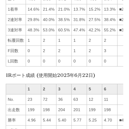
1着率
14.6%
21.4%
21.0%
13.7%
15.2%
13.3%
■235
2連対率
29.8%
40.0%
38.5%
31.8%
27.5%
38.4%
■236
3連対率
48.3%
53.0%
60.5%
47.4%
42.2%
55.2%
■362
転覆回数
1
2
1
1
2
2
F回数
0
2
2
1
2
3
L回数
0
0
0
0
0
0
1Rボート成績 (使用開始2025年6月22日)
1
2
3
4
5
6
No.
23
72
36
63
12
11
出走数
199
198
204
201
199
198
勝率
4.96
5.44
5.40
5.77
5.25
4.70
■423