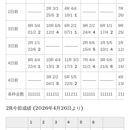
2R 3/3
4R 4/4
7R 2/
2日前
———-
———-
———-
25/5
２
10/1
１
26/1
8R 3/4
10R 6/6
6R 2/2
9R 2/2
6R 1/1
9R 3/
3日前
01/2
２
12/2
４
07/1
１
24/4
４
17/4
２
25/5
2R 1/1
2R 6/6
1R 5/5
1R 4/
3日前
———-
———-
22/6
２
15/4
５
10/1
４
12/3
8R 4/4
10R 4/4
11R 3/3
7R 4/4
3R 6/6
11R 1
4日前
22/4
１
13/1
３
17/3
２
11/2
４
21/6
６
14/1
3R 2/2
5R 5/5
4R 5/
4日前
———-
———-
———-
04/1
５
22/5
２
13/4
各枠走数
111111
111211
111211
111111
111111
21111
2R今節成績 (2026年4月26日より)
1
2
3
4
5
6