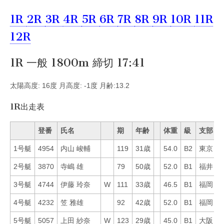
1R
2R
3R
4R
5R
6R
7R
8R
9R
10R
11R
12R
1R 一般 1800m 締切 17:41
太陽高度: 16度 月高度: -1度 月齢:13.2
1R出走表
登番
氏名
期
年齢
体重
級
支部
1号艇
4954
内山 峻輔
119
31歳
54.0
B2
東京
1
2号艇
3870
寺嶋 雄
79
50歳
52.0
B1
福井
5
3号艇
4744
伊藤 玲奈
W
111
33歳
46.5
B1
福岡
2
4号艇
4232
笠 雅雄
92
42歳
52.0
B1
福岡
4
5号艇
5057
上田 紗奈
W
123
29歳
45.0
B1
大阪
5