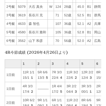
2号艇
5079
大石 真央
W
124
28歳
45.0
B1
静岡
4
3号艇
3619
長谷川 充
71
52歳
52.5
B1
群馬
3
4号艇
4633
森 智也
107
36歳
52.1
A2
兵庫
3
5号艇
4580
長谷川 雅和
105
36歳
52.8
B1
岡山
4
6号艇
3562
山下 和彦
70
56歳
52.0
A2
広島
7
4R今節成績 (2026年4月26日より)
1
2
3
4
5
6
11R 1/1
5R 6/6
7R 3/3
11R 3/2
12R 2/2
8R 6/
1日前
15/1
１
13/3
５
22/4
４
22/6
２
12/4
３
15/5
4R 3/3
1R 4/4
3R 2/2
3R 3/3
2R 2/
1日前
———-
17/4
２
17/2
５
04/4
３
00/1
１
12/1
10R 6/2
9R 1/1
6R 1/1
11R 2/2
8R 6/6
9R 2/
2日前
18/4
５
09/1
１
16/3
３
08/4
４
19/4
３
12/3