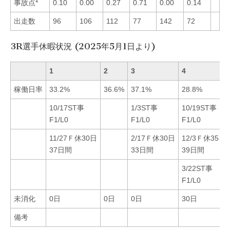
事故点*
0.10
0.00
0.27
0.71
0.00
0.14
出走数
96
106
112
77
142
72
3R選手休暇状況 (2025年5月1日より)
1
2
3
4
稼働日率
33.2%
36.6%
37.1%
28.8%
10/17ST事
1/3ST事
10/19ST事
F1/L0
F1/L0
F1/L0
11/27Ｆ休30日
2/17Ｆ休30日
12/3Ｆ休35日
37日間
33日間
39日間
3/22ST事
F1/L0
未消化
0日
0日
0日
30日
備考