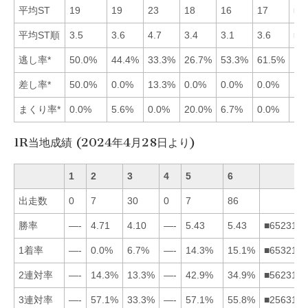
平均ST
19
19
23
18
16
17
■5
平均ST順
3.5
3.6
4.7
3.4
3.1
3.6
■5
逃し率*
50.0%
44.4%
33.3%
26.7%
53.3%
61.5%
差し率*
50.0%
0.0%
13.3%
0.0%
0.0%
0.0%
まくり率*
0.0%
5.6%
0.0%
20.0%
6.7%
0.0%
1R当地成績 (2024年4月28日より)
1
2
3
4
5
6
出走数
0
7
30
0
7
86
勝率
—-
4.71
4.10
—-
5.43
5.43
■652314
1着率
—-
0.0%
6.7%
—-
14.3%
15.1%
■653214
2連対率
—-
14.3%
13.3%
—-
42.9%
34.9%
■562314
3連対率
—-
57.1%
33.3%
—-
57.1%
55.8%
■256314