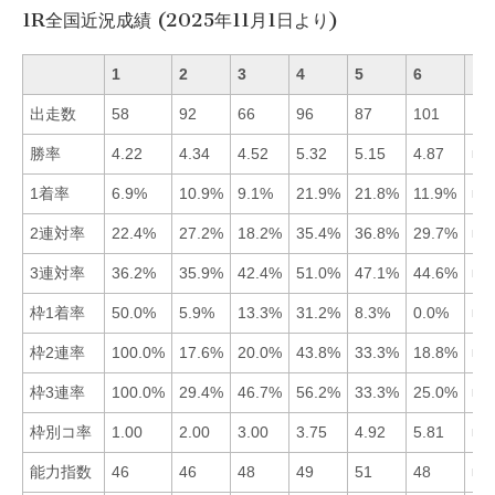
1R全国近況成績 (2025年11月1日より)
1
2
3
4
5
6
出走数
58
92
66
96
87
101
勝率
4.22
4.34
4.52
5.32
5.15
4.87
■4
1着率
6.9%
10.9%
9.1%
21.9%
21.8%
11.9%
■4
2連対率
22.4%
27.2%
18.2%
35.4%
36.8%
29.7%
■5
3連対率
36.2%
35.9%
42.4%
51.0%
47.1%
44.6%
■4
枠1着率
50.0%
5.9%
13.3%
31.2%
8.3%
0.0%
■1
枠2連率
100.0%
17.6%
20.0%
43.8%
33.3%
18.8%
■1
枠3連率
100.0%
29.4%
46.7%
56.2%
33.3%
25.0%
■1
枠別コ率
1.00
2.00
3.00
3.75
4.92
5.81
■1
能力指数
46
46
48
49
51
48
■5