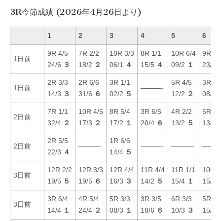
3R今節成績 (2026年4月26日より)
1
2
3
4
5
6
9R 4/5
7R 2/2
10R 3/3
8R 1/1
10R 6/4
9R 5/
1日前
24/6
３
18/2
２
06/1
４
15/5
４
09/2
１
23/5
2R 3/3
2R 6/6
3R 1/1
5R 4/5
3R 6/
1日前
———-
14/3
３
31/6
６
02/2
５
12/2
２
08/6
7R 1/1
10R 4/5
8R 5/4
3R 6/5
4R 2/2
5R 4/
2日前
32/4
２
17/3
２
17/2
１
20/4
６
13/2
５
13/5
2R 5/5
1R 6/6
2日前
———-
———-
———-
———
22/3
４
14/4
５
12R 2/2
12R 3/3
12R 4/4
11R 4/4
11R 1/1
10R 3
3日前
19/5
５
19/5
６
16/3
３
14/2
５
15/4
１
15/6
3R 6/4
4R 5/4
5R 3/3
3R 3/5
6R 3/3
5R 2/
3日前
14/4
１
24/4
２
08/3
１
18/6
６
10/3
３
15/6