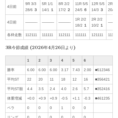
9R 3/3
5R 1/1
8R 2/2
11R 5/5
12R 5/5
2R 1/
4日前
28/6
３
14/1
１
17/2
２
24/5
６
14/3
３
20/6
1R 2/2
2R 2/2
4日前
———-
———-
———-
———
18/2
１
10/2
１
各枠走数
112111
111111
112111
111111
121111
11111
3R今節成績 (2026年4月26日より)
1
2
3
4
5
6
勝率
6.00
6.00
6.00
3.17
7.43
2.00
■512346
平均ST
22
20
11
18
12
16
■356421
平均ST順
4.4
3.5
2.4
4.0
2.6
5.7
■352416
体重増減
+0.0
+0.9
+0.9
-0.5
+1.1
-0.3
■461235
ペラ
0
0
0
1
0
0
リング
0
0
0
0
0
0