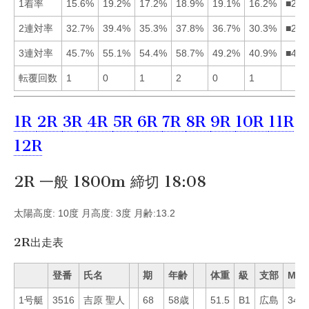
1着率
15.6%
19.2%
17.2%
18.9%
19.1%
16.2%
■254
2連対率
32.7%
39.4%
35.3%
37.8%
36.7%
30.3%
■245
3連対率
45.7%
55.1%
54.4%
58.7%
49.2%
40.9%
■423
転覆回数
1
0
1
2
0
1
1R
2R
3R
4R
5R
6R
7R
8R
9R
10R
11R
12R
2R 一般 1800m 締切 18:08
太陽高度: 10度 月高度: 3度 月齢:13.2
2R出走表
登番
氏名
期
年齢
体重
級
支部
Mo
1号艇
3516
吉原 聖人
68
58歳
51.5
B1
広島
34