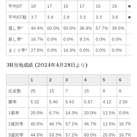
平均ST
18
17
15
17
15
19
■53
平均ST順
3.7
3.4
2.8
3.3
3.3
3.6
■35
逃し率*
44.4%
60.0%
50.0%
36.4%
57.7%
38.5%
差し率*
16.7%
0.0%
0.0%
9.1%
0.0%
0.0%
まくり率*
27.8%
0.0%
14.3%
0.0%
0.0%
0.0%
3R当地成績 (2024年4月28日より)
1
2
3
4
5
6
出走数
25
15
7
15
8
6
勝率
5.32
5.40
5.43
5.67
4.12
2.50
1着率
20.0%
6.7%
14.3%
20.0%
12.5%
0.0%
2連対率
40.0%
46.7%
57.1%
46.7%
12.5%
16.7%
3連対率
44.0%
53.3%
57.1%
60.0%
25.0%
16.7%