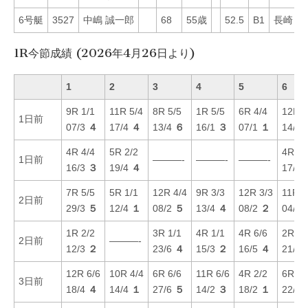
6号艇
3527
中嶋 誠一郎
68
55歳
52.5
B1
長崎
6
1R今節成績 (2026年4月26日より)
1
2
3
4
5
6
9R 1/1
11R 5/4
8R 5/5
1R 5/5
6R 4/4
12R 1
1日前
07/3
４
17/4
４
13/4
６
16/1
３
07/1
１
14/6
4R 4/4
5R 2/2
4R 5/
1日前
———-
———-
———-
16/3
３
19/4
４
17/4
7R 5/5
5R 1/1
12R 4/4
9R 3/3
12R 3/3
11R 3
2日前
29/3
５
12/4
１
08/2
５
13/4
４
08/2
２
04/1
1R 2/2
3R 1/1
4R 1/1
4R 6/6
2R 2/
2日前
———-
12/3
２
23/6
４
15/3
２
16/5
４
21/2
12R 6/6
10R 4/4
6R 6/6
11R 6/6
4R 2/2
6R 4/
3日前
18/4
４
14/4
１
27/6
５
14/2
３
18/2
１
22/5