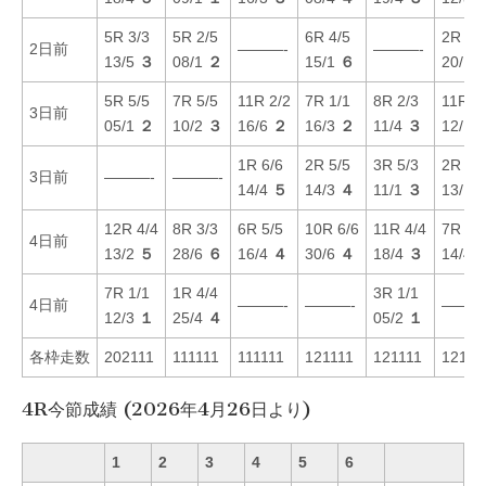
5R 3/3
5R 2/5
6R 4/5
2R 1/
2日前
———-
———-
13/5
３
08/1
２
15/1
６
20/1
5R 5/5
7R 5/5
11R 2/2
7R 1/1
8R 2/3
11R 5
3日前
05/1
２
10/2
３
16/6
２
16/3
２
11/4
３
12/1
1R 6/6
2R 5/5
3R 5/3
2R 4/
3日前
———-
———-
14/4
５
14/3
４
11/1
３
13/1
12R 4/4
8R 3/3
6R 5/5
10R 6/6
11R 4/4
7R 3/
4日前
13/2
５
28/6
６
16/4
４
30/6
４
18/4
３
14/4
7R 1/1
1R 4/4
3R 1/1
4日前
———-
———-
———
12/3
１
25/4
４
05/2
１
各枠走数
202111
111111
111111
121111
121111
12111
4R今節成績 (2026年4月26日より)
1
2
3
4
5
6