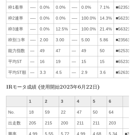
枠1着率
—-
0.0%
0.0%
—-
0.0%
7.1%
■623514
枠2連率
—-
0.0%
0.0%
—-
100.0%
14.3%
■562314
枠3連率
—-
0.0%
12.5%
—-
100.0%
21.4%
■563214
枠別コ率
—-
2.00
3.00
—-
5.00
5.86
■235614
能力指数
—
49
47
—
49
50
■625314
平均ST
—
16
19
—
15
15
■652314
平均ST順
—
3.3
4.5
—
2.9
3.6
■526314
1Rモータ成績 (使用開始2025年6月22日)
1
2
3
4
5
6
No.
18
59
22
47
50
64
出走数
205
215
200
211
211
203
勝率
4.99
5.55
5.72
4.99
4.68
5.34
■326