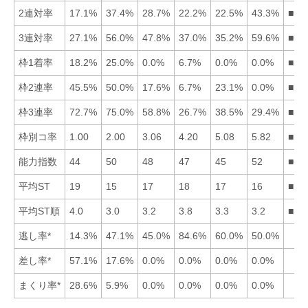
2連対率
17.1%
37.4%
28.7%
22.2%
22.5%
43.3%
■62
3連対率
27.1%
56.0%
47.8%
37.0%
35.2%
59.6%
■62
枠1着率
18.2%
25.0%
0.0%
6.7%
0.0%
0.0%
■21
枠2連率
45.5%
50.0%
17.6%
6.7%
23.1%
0.0%
■21
枠3連率
72.7%
75.0%
58.8%
26.7%
38.5%
29.4%
■21
枠別コ率
1.00
2.00
3.06
4.20
5.08
5.82
■12
能力指数
44
50
48
47
45
52
■62
平均ST
19
15
17
18
17
16
■26
平均ST順
4.0
3.0
3.2
3.8
3.3
3.2
■26
逃し率*
14.3%
47.1%
45.0%
84.6%
60.0%
50.0%
差し率*
57.1%
17.6%
0.0%
0.0%
0.0%
0.0%
まくり率*
28.6%
5.9%
0.0%
0.0%
0.0%
0.0%