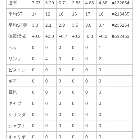
勝率
7.67
6.29
6.71
2.83
4.83
4.86
■132654
平均ST
14
12
16
16
17
16
■213465
平均ST順
3.3
2.1
2.9
3.5
3.0
3.4
■235164
体重増減
+0.0
+0.0
+0.7
+0.2
-0.3
+0.2
■512463
ペラ
0
0
0
0
0
1
リング
0
4
0
0
0
2
ピストン
0
0
0
0
0
0
ギア
0
0
0
0
0
0
電気
0
0
0
0
0
0
キャブ
0
0
0
0
0
0
シリンダ
0
0
0
0
0
0
シャフト
0
0
0
0
0
0
キャリボ
0
0
0
0
0
0