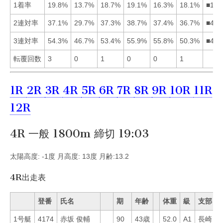
1着率
19.8%
13.7%
18.7%
19.1%
16.3%
18.1%
■143
2連対率
37.1%
29.7%
37.3%
38.7%
37.4%
36.7%
■453
3連対率
54.3%
46.7%
53.4%
55.9%
55.8%
50.3%
■451
転覆回数
3
0
1
0
0
1
1R
2R
3R
4R
5R
6R
7R
8R
9R
10R
11R
12R
4R 一般 1800m 締切 19:03
太陽高度: -1度 月高度: 13度 月齢:13.2
4R出走表
登番
氏名
期
年齢
体重
級
支部
1号艇
4174
赤坂 俊輔
90
43歳
52.0
A1
長崎
2