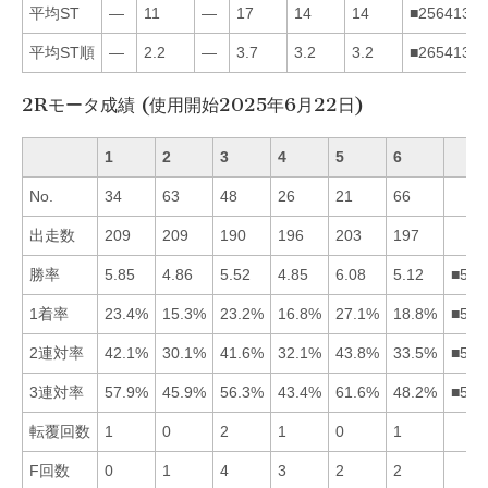
平均ST
—
11
—
17
14
14
■256413
平均ST順
—
2.2
—
3.7
3.2
3.2
■265413
2Rモータ成績 (使用開始2025年6月22日)
1
2
3
4
5
6
No.
34
63
48
26
21
66
出走数
209
209
190
196
203
197
勝率
5.85
4.86
5.52
4.85
6.08
5.12
■513
1着率
23.4%
15.3%
23.2%
16.8%
27.1%
18.8%
■513
2連対率
42.1%
30.1%
41.6%
32.1%
43.8%
33.5%
■513
3連対率
57.9%
45.9%
56.3%
43.4%
61.6%
48.2%
■513
転覆回数
1
0
2
1
0
1
F回数
0
1
4
3
2
2