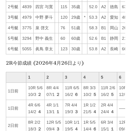
2号艇
4839
四宮 与寛
115
35歳
52.0
A2
徳島
63
3号艇
4979
中野 夢斗
120
29歳
*
53.3
A2
愛知
48
4号艇
3775
泉 啓文
76
51歳
58.3
B1
岡山
26
5号艇
3294
野中 義生
60
60歳
52.6
B1
静岡
21
6号艇
5055
眞鳥 章太
123
30歳
53.8
A2
長崎
66
2R今節成績 (2026年4月26日より)
1
2
3
4
5
6
10R 5/6
8R 4/4
11R 6/5
8R 3/3
11R 2/6
10R 1
1日前
10/3
２
07/1
２
16/2
６
10/2
５
16/2
５
12/6
4R 6/6
4R 1/1
7R 4/4
1R 1/2
2R 4/4
1日前
———
14/2
４
13/1
１
19/3
３
21/5
４
24/4
４
8R 2/2
12R 5/5
10R 1/1
1R 5/5
6R 3/4
12R 6
2日前
18/3
２
09/4
３
19/5
４
14/4
６
15/1
１
09/4