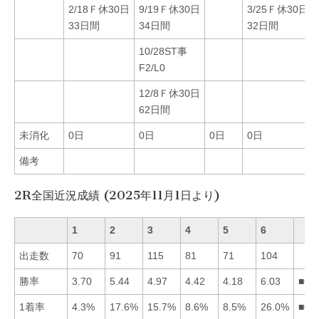
2/18Ｆ休30日
9/19Ｆ休30日
3/25Ｆ休30日
33日間
34日間
32日間
10/28ST事
F2/L0
12/8Ｆ休30日
62日間
未消化
0日
0日
0日
0日
備考
2R全国近況成績 (2025年11月1日より)
1
2
3
4
5
6
出走数
70
91
115
81
71
104
勝率
3.70
5.44
4.97
4.42
4.18
6.03
■62
1着率
4.3%
17.6%
15.7%
8.6%
8.5%
26.0%
■62