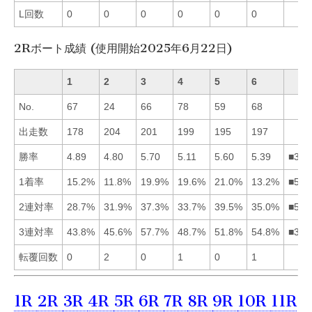
L回数
0
0
0
0
0
0
2Rボート成績 (使用開始2025年6月22日)
1
2
3
4
5
6
No.
67
24
66
78
59
68
出走数
178
204
201
199
195
197
勝率
4.89
4.80
5.70
5.11
5.60
5.39
■356
1着率
15.2%
11.8%
19.9%
19.6%
21.0%
13.2%
■534
2連対率
28.7%
31.9%
37.3%
33.7%
39.5%
35.0%
■536
3連対率
43.8%
45.6%
57.7%
48.7%
51.8%
54.8%
■365
転覆回数
0
2
0
1
0
1
1R
2R
3R
4R
5R
6R
7R
8R
9R
10R
11R