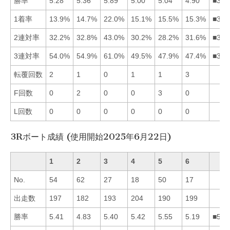
勝率
5.28
5.36
5.89
5.00
5.04
4.90
■321
1着率
13.9%
14.7%
22.0%
15.1%
15.5%
15.3%
■356
2連対率
32.2%
32.8%
43.0%
30.2%
28.2%
31.6%
■321
3連対率
54.0%
54.9%
61.0%
49.5%
47.9%
47.4%
■321
転覆回数
2
1
0
1
1
3
F回数
0
2
0
0
3
0
L回数
0
0
0
0
0
0
3Rボート成績 (使用開始2025年6月22日)
1
2
3
4
5
6
No.
54
62
27
18
50
17
出走数
197
182
193
204
190
199
勝率
5.41
4.83
5.40
5.42
5.55
5.19
■541