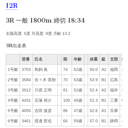
12R
3R 一般 1800m 締切 18:34
太陽高度: 5度 月高度: 8度 月齢:13.2
3R出走表
登番
氏名
期
年齢
体重
級
支部
Mo
1号艇
3703
鳥飼 眞
74
52歳
50.0
A2
福岡
25
2号艇
3584
佐々木 英樹
70
53歳
53.9
B1
広島
46
3号艇
3912
川原 正明
81
52歳
52.4
A2
福井
20
4号艇
4431
石塚 裕介
100
40歳
52.3
B1
三重
69
5号艇
4055
吉田 俊彦
86
47歳
52.6
A1
兵庫
71
6号艇
3461
渡邊 哲也
66
59歳
57.0
B1
静岡
49