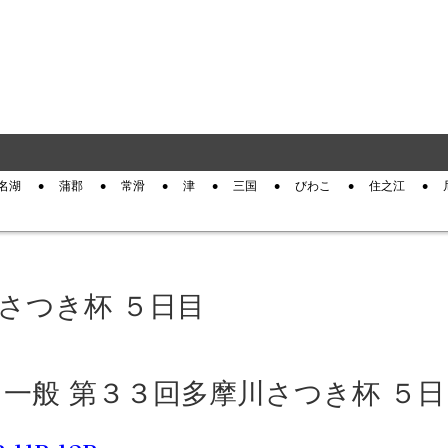
名湖
蒲郡
常滑
津
三国
びわこ
住之江
川さつき杯 ５日目
川 一般 第３３回多摩川さつき杯 ５