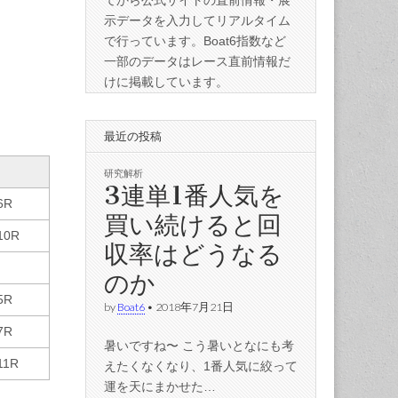
てから公式サイトの直前情報・展
示データを入力してリアルタイム
で行っています。Boat6指数など
一部のデータはレース直前情報だ
けに掲載しています。
最近の投稿
研究解析
3連単1番人気を
6R
買い続けると回
10R
収率はどうなる
のか
5R
by
Boat6
•
2018年7月21日
7R
暑いですね〜 こう暑いとなにも考
11R
えたくなくなり、1番人気に絞って
運を天にまかせた…