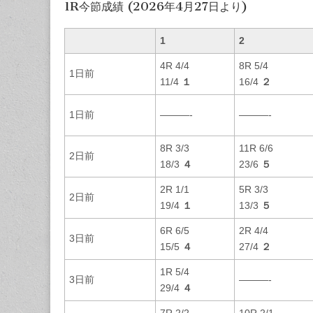
1R今節成績 (2026年4月27日より)
1
2
4R 4/4
8R 5/4
1日前
11/4
１
16/4
２
1日前
———-
———-
8R 3/3
11R 6/6
2日前
18/3
４
23/6
５
2R 1/1
5R 3/3
2日前
19/4
１
13/3
５
6R 6/5
2R 4/4
3日前
15/5
４
27/4
２
1R 5/4
3日前
———-
29/4
４
7R 2/2
10R 2/1