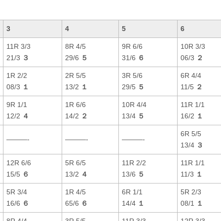
3
4
5
6
11R 3/3
8R 4/5
9R 6/6
10R 3/3
21/3
３
29/6
５
31/6
６
06/3
２
1R 2/2
2R 5/5
3R 5/6
6R 4/4
08/3
１
13/2
１
29/5
５
11/5
２
9R 1/1
1R 6/6
10R 4/4
11R 1/1
12/2
４
14/2
２
13/4
５
16/2
１
6R 5/5
———-
———-
———-
13/4
３
12R 6/6
5R 6/5
11R 2/2
11R 1/1
15/5
６
13/2
４
13/6
５
11/3
１
5R 3/4
1R 4/5
6R 1/1
5R 2/3
16/6
６
65/6
６
14/4
１
08/1
１
8R 4/4
3R 5/5
11R 3/3
12R 3/3