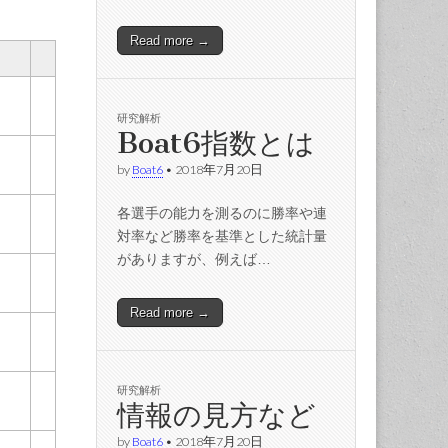
Read more →
研究解析
Boat6指数とは
by
Boat6
•
2018年7月20日
各選手の能力を測るのに勝率や連
対率など勝率を基準とした統計量
がありますが、例えば…
Read more →
研究解析
情報の見方など
by
Boat6
•
2018年7月20日