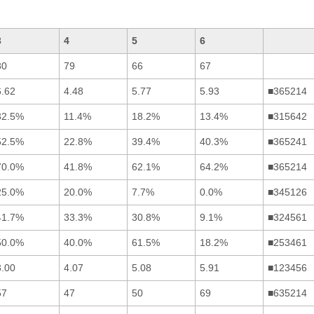
3
4
5
6
80
79
66
67
6.62
4.48
5.77
5.93
■365214
32.5%
11.4%
18.2%
13.4%
■315642
52.5%
22.8%
39.4%
40.3%
■365241
70.0%
41.8%
62.1%
64.2%
■365214
25.0%
20.0%
7.7%
0.0%
■345126
41.7%
33.3%
30.8%
9.1%
■324561
50.0%
40.0%
61.5%
18.2%
■253461
3.00
4.07
5.08
5.91
■123456
57
47
50
69
■635214