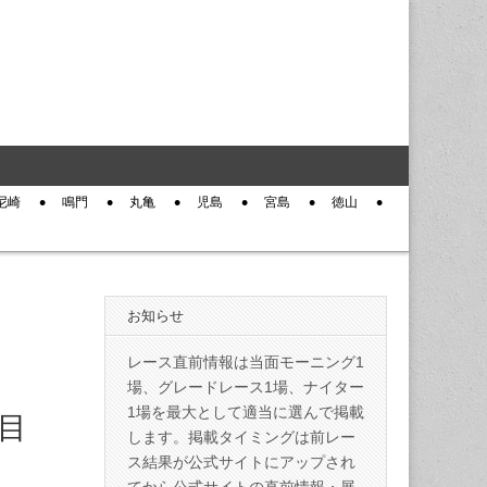
尼崎
鳴門
丸亀
児島
宮島
徳山
お知らせ
レース直前情報は当面モーニング1
場、グレードレース1場、ナイター
1場を最大として適当に選んで掲載
日目
します。掲載タイミングは前レー
ス結果が公式サイトにアップされ