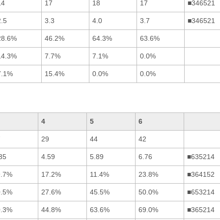
14
17
18
17
■346521
2.5
3.3
4.0
3.7
■346521
28.6%
46.2%
64.3%
63.6%
14.3%
7.7%
7.1%
0.0%
7.1%
15.4%
0.0%
0.0%
4
5
6
7
29
44
42
35
4.59
5.89
6.76
■635214
9.7%
17.2%
11.4%
23.8%
■364152
0.5%
27.6%
45.5%
50.0%
■653214
0.3%
44.8%
63.6%
69.0%
■365214