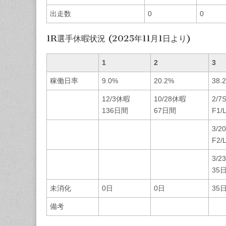
出走数
0
0
1R選手休暇状況 (2025年11月1日より)
1
2
3
稼働日率
9.0%
20.2%
38.
12/3休暇
10/28休暇
2/7
136日間
67日間
F1/
3/2
F2/
3/
35
未消化
0日
0日
35
備考