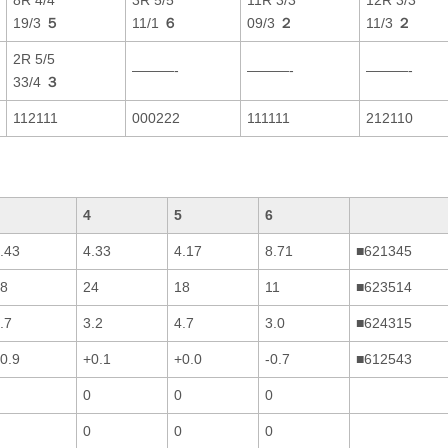
19/3
５
11/1
６
09/3
２
11/3
２
2R 5/5
———-
———-
———-
33/4
３
112111
000222
111111
212110
4
5
6
.43
4.33
4.17
8.71
■621345
8
24
18
11
■623514
.7
3.2
4.7
3.0
■624315
0.9
+0.1
+0.0
-0.7
■612543
0
0
0
0
0
0