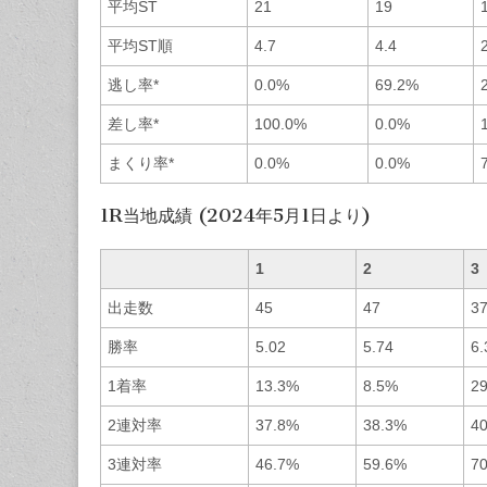
平均ST
21
19
平均ST順
4.7
4.4
逃し率*
0.0%
69.2%
差し率*
100.0%
0.0%
まくり率*
0.0%
0.0%
1R当地成績 (2024年5月1日より)
1
2
3
出走数
45
47
3
勝率
5.02
5.74
6.
1着率
13.3%
8.5%
2
2連対率
37.8%
38.3%
4
3連対率
46.7%
59.6%
7