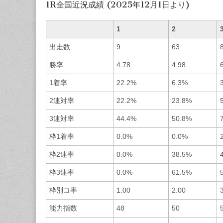
1R全国近況成績 (2025年12月1日より)
1
2
出走数
9
63
勝率
4.78
4.98
1着率
22.2%
6.3%
2連対率
22.2%
23.8%
3連対率
44.4%
50.8%
枠1着率
0.0%
0.0%
枠2連率
0.0%
38.5%
枠3連率
0.0%
61.5%
枠別コ率
1.00
2.00
能力指数
48
50