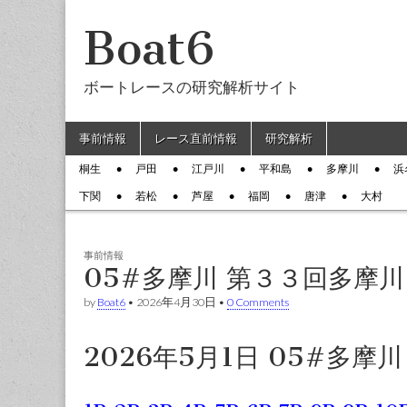
Boat6
ボートレースの研究解析サイト
Skip to content
事前情報
レース直前情報
研究解析
Main menu
桐生
戸田
江戸川
平和島
多摩川
浜
Sub menu
下関
若松
芦屋
福岡
唐津
大村
事前情報
05#多摩川 第３３回多摩
by
Boat6
•
2026年4月30日
•
0 Comments
2026年5月1日 05#多摩