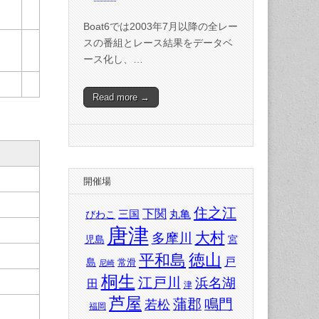
Boat6では2003年7月以降の全レー
スの番組とレース結果をデータベ
ース化し、…
Read more →
開催場
住之江
下関
三国
丸亀
びわこ
唐津
大村
多摩川
児島
宮
徳山
平和島
戸
島
常滑
尼崎
桐生
江戸川
浜名湖
田
津
芦屋
蒲郡
鳴門
若松
福岡