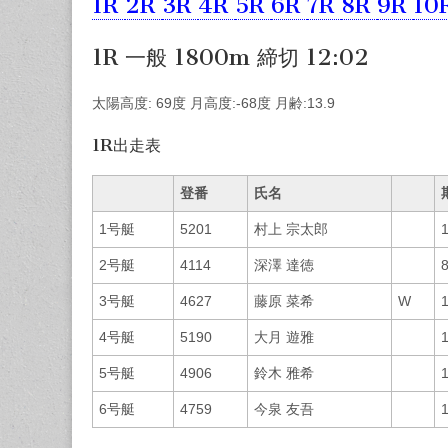
1R
2R
3R
4R
5R
6R
7R
8R
9R
10
1R 一般 1800m 締切 12:02
太陽高度: 69度 月高度:-68度 月齢:13.9
1R出走表
登番
氏名
1号艇
5201
村上 宗太郎
2号艇
4114
深澤 達徳
3号艇
4627
藤原 菜希
W
4号艇
5190
大月 遊雅
5号艇
4906
鈴木 雅希
6号艇
4759
今泉 友吾