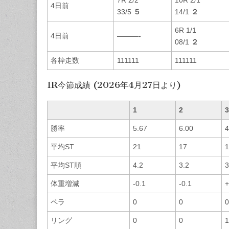
4日前
33/5
５
14/1
２
6R 1/1
4日前
———-
08/1
２
各枠走数
111111
111111
1R今節成績 (2026年4月27日より)
1
2
3
勝率
5.67
6.00
4
平均ST
21
17
1
平均ST順
4.2
3.2
3
体重増減
-0.1
-0.1
+
ペラ
0
0
0
リング
0
0
1