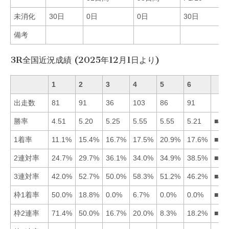
未消化
30日
0日
0日
30日
3
備考
3R全国近況成績 (2025年12月1日より)
1
2
3
4
5
6
出走数
81
91
36
103
86
91
勝率
4.51
5.20
5.25
5.55
5.55
5.21
■45
1着率
11.1%
15.4%
16.7%
17.5%
20.9%
17.6%
■56
2連対率
24.7%
29.7%
36.1%
34.0%
34.9%
38.5%
■63
3連対率
42.0%
52.7%
50.0%
58.3%
51.2%
46.2%
■42
枠1着率
50.0%
18.8%
0.0%
6.7%
0.0%
0.0%
■12
枠2連率
71.4%
50.0%
16.7%
20.0%
8.3%
18.2%
■12