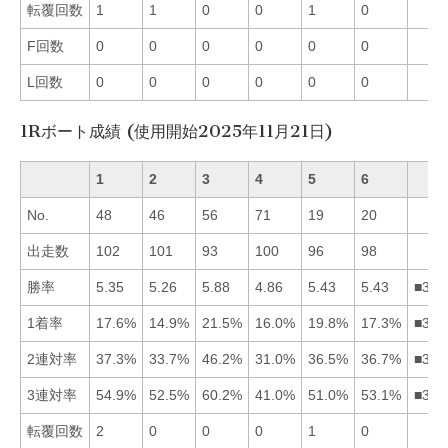
転覆回数
1
1
0
0
1
0
F回数
0
0
0
0
0
0
L回数
0
0
0
0
0
0
1Rボート成績 (使用開始2025年11月21日)
1
2
3
4
5
6
No.
48
46
56
71
19
20
出走数
102
101
93
100
96
98
勝率
5.35
5.26
5.88
4.86
5.43
5.43
■365
1着率
17.6%
14.9%
21.5%
16.0%
19.8%
17.3%
■351
2連対率
37.3%
33.7%
46.2%
31.0%
36.5%
36.7%
■316
3連対率
54.9%
52.5%
60.2%
41.0%
51.0%
53.1%
■316
転覆回数
2
0
0
0
1
0