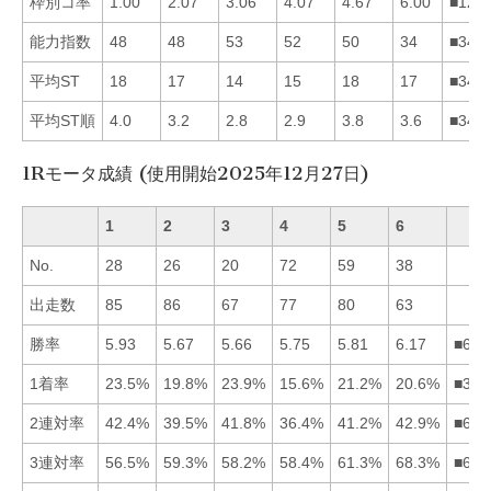
枠別コ率
1.00
2.07
3.06
4.07
4.67
6.00
■123
能力指数
48
48
53
52
50
34
■345
平均ST
18
17
14
15
18
17
■346
平均ST順
4.0
3.2
2.8
2.9
3.8
3.6
■342
1Rモータ成績 (使用開始2025年12月27日)
1
2
3
4
5
6
No.
28
26
20
72
59
38
出走数
85
86
67
77
80
63
勝率
5.93
5.67
5.66
5.75
5.81
6.17
■615
1着率
23.5%
19.8%
23.9%
15.6%
21.2%
20.6%
■315
2連対率
42.4%
39.5%
41.8%
36.4%
41.2%
42.9%
■613
3連対率
56.5%
59.3%
58.2%
58.4%
61.3%
68.3%
■652