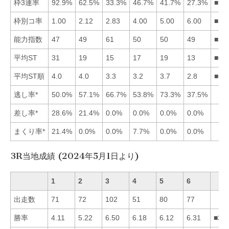
枠3連率
92.9%
62.5%
33.3%
46.7%
41.7%
27.3%
■12
枠別コ率
1.00
2.12
2.83
4.00
5.00
6.00
■12
能力指数
47
49
61
50
50
49
■34
平均ST
31
19
15
17
19
13
■63
平均ST順
4.0
4.0
3.3
3.2
3.7
2.8
■64
逃し率*
50.0%
57.1%
66.7%
53.8%
73.3%
37.5%
差し率*
28.6%
21.4%
0.0%
0.0%
0.0%
0.0%
まくり率*
21.4%
0.0%
0.0%
7.7%
0.0%
0.0%
3R当地成績 (2024年5月1日より)
1
2
3
4
5
6
出走数
71
72
102
51
80
77
勝率
4.11
5.22
6.50
6.18
6.12
6.31
■36