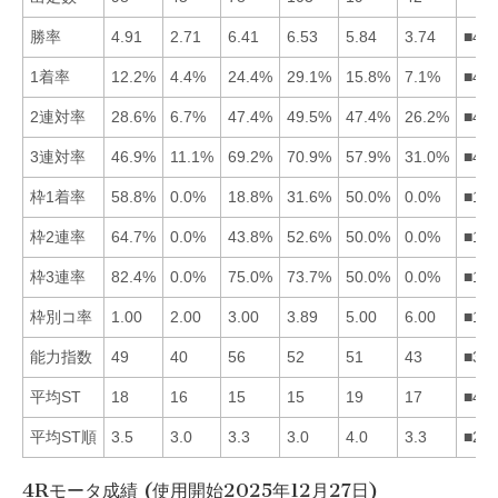
勝率
4.91
2.71
6.41
6.53
5.84
3.74
■43
1着率
12.2%
4.4%
24.4%
29.1%
15.8%
7.1%
■43
2連対率
28.6%
6.7%
47.4%
49.5%
47.4%
26.2%
■43
3連対率
46.9%
11.1%
69.2%
70.9%
57.9%
31.0%
■43
枠1着率
58.8%
0.0%
18.8%
31.6%
50.0%
0.0%
■15
枠2連率
64.7%
0.0%
43.8%
52.6%
50.0%
0.0%
■14
枠3連率
82.4%
0.0%
75.0%
73.7%
50.0%
0.0%
■13
枠別コ率
1.00
2.00
3.00
3.89
5.00
6.00
■12
能力指数
49
40
56
52
51
43
■34
平均ST
18
16
15
15
19
17
■43
平均ST順
3.5
3.0
3.3
3.0
4.0
3.3
■24
4Rモータ成績 (使用開始2025年12月27日)