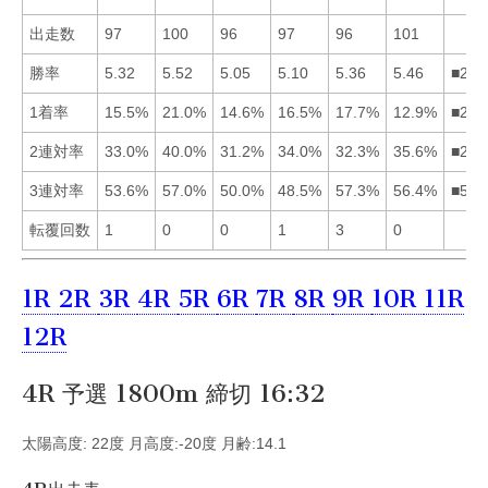
出走数
97
100
96
97
96
101
勝率
5.32
5.52
5.05
5.10
5.36
5.46
■265
1着率
15.5%
21.0%
14.6%
16.5%
17.7%
12.9%
■254
2連対率
33.0%
40.0%
31.2%
34.0%
32.3%
35.6%
■264
3連対率
53.6%
57.0%
50.0%
48.5%
57.3%
56.4%
■526
転覆回数
1
0
0
1
3
0
1R
2R
3R
4R
5R
6R
7R
8R
9R
10R
11R
12R
4R 予選 1800m 締切 16:32
太陽高度: 22度 月高度:-20度 月齢:14.1