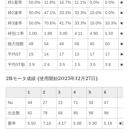
枠1着率
50.0%
11.8%
16.7%
11.1%
0.0%
0.0%
■13
枠2連率
50.0%
47.1%
33.3%
33.3%
10.0%
0.0%
■12
枠3連率
50.0%
70.6%
41.7%
33.3%
10.0%
33.3%
■21
枠別コ率
1.00
1.88
3.00
4.11
4.90
5.50
■12
能力指数
48
54
48
58
45
50
■42
平均ST
19
14
17
13
17
17
■42
平均ST順
3.9
2.6
3.5
2.5
3.5
3.8
■42
2Rモータ成績 (使用開始2025年12月27日)
1
2
3
4
5
6
No.
44
27
22
71
34
47
出走数
82
78
66
85
98
98
勝率
5.50
7.10
4.17
5.08
5.30
5.18
■215