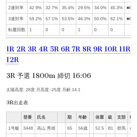
2連対率
42.9%
32.7%
35.4%
29.5%
34.0%
45.3%
■613
3連対率
59.2%
57.1%
53.5%
46.3%
50.0%
62.1%
■612
転覆回数
1
0
0
1
0
0
1R
2R
3R
4R
5R
6R
7R
8R
9R
10R
11R
12R
3R 予選 1800m 締切 16:06
太陽高度: 28度 月高度:-25度 月齢:14.1
3R出走表
登番
氏名
期
年齢
体重
級
支部
Mo
1号艇
3448
高山 秀雄
65
56歳
52.5
B1
群馬
49