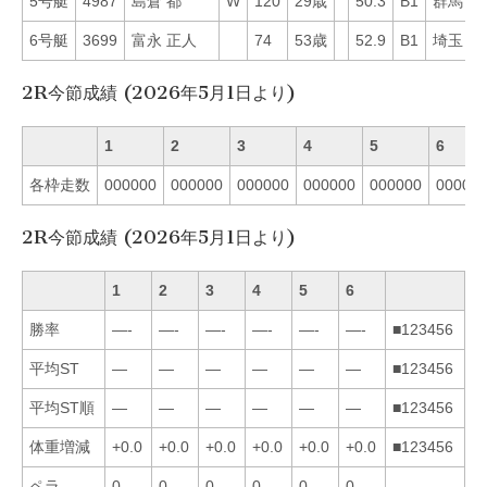
5号艇
4987
島倉 都
W
120
29歳
50.3
B1
群馬
3
6号艇
3699
富永 正人
74
53歳
52.9
B1
埼玉
4
2R今節成績 (2026年5月1日より)
1
2
3
4
5
6
各枠走数
000000
000000
000000
000000
000000
00000
2R今節成績 (2026年5月1日より)
1
2
3
4
5
6
勝率
—-
—-
—-
—-
—-
—-
■123456
平均ST
—
—
—
—
—
—
■123456
平均ST順
—
—
—
—
—
—
■123456
体重増減
+0.0
+0.0
+0.0
+0.0
+0.0
+0.0
■123456
ペラ
0
0
0
0
0
0