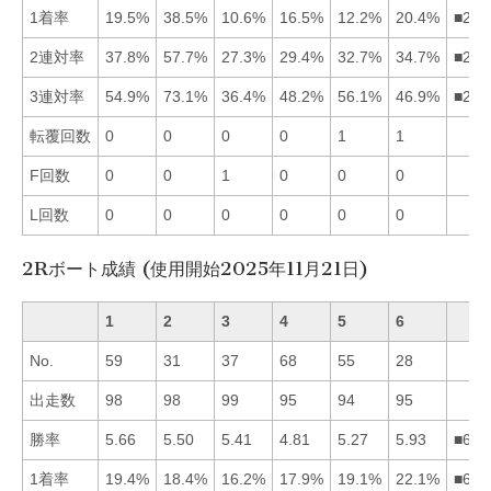
1着率
19.5%
38.5%
10.6%
16.5%
12.2%
20.4%
■261
2連対率
37.8%
57.7%
27.3%
29.4%
32.7%
34.7%
■216
3連対率
54.9%
73.1%
36.4%
48.2%
56.1%
46.9%
■251
転覆回数
0
0
0
0
1
1
F回数
0
0
1
0
0
0
L回数
0
0
0
0
0
0
2Rボート成績 (使用開始2025年11月21日)
1
2
3
4
5
6
No.
59
31
37
68
55
28
出走数
98
98
99
95
94
95
勝率
5.66
5.50
5.41
4.81
5.27
5.93
■612
1着率
19.4%
18.4%
16.2%
17.9%
19.1%
22.1%
■615