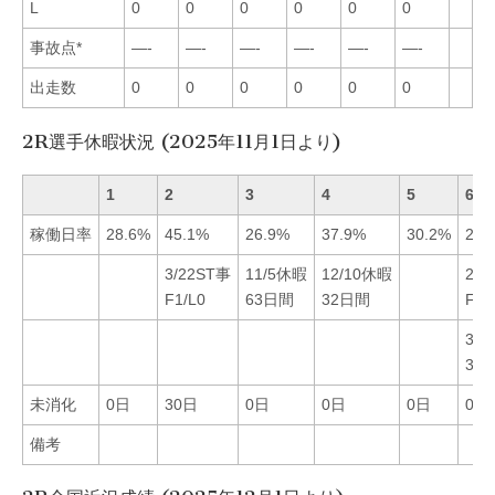
L
0
0
0
0
0
0
事故点*
—-
—-
—-
—-
—-
—-
出走数
0
0
0
0
0
0
2R選手休暇状況 (2025年11月1日より)
1
2
3
4
5
6
稼働日率
28.6%
45.1%
26.9%
37.9%
30.2%
24.
3/22ST事
11/5休暇
12/10休暇
2/2
F1/L0
63日間
32日間
F1/
3/
34
未消化
0日
30日
0日
0日
0日
0日
備考