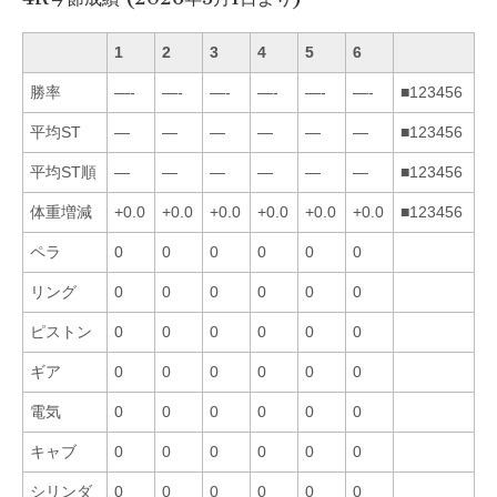
1
2
3
4
5
6
勝率
—-
—-
—-
—-
—-
—-
■123456
平均ST
—
—
—
—
—
—
■123456
平均ST順
—
—
—
—
—
—
■123456
体重増減
+0.0
+0.0
+0.0
+0.0
+0.0
+0.0
■123456
ペラ
0
0
0
0
0
0
リング
0
0
0
0
0
0
ピストン
0
0
0
0
0
0
ギア
0
0
0
0
0
0
電気
0
0
0
0
0
0
キャブ
0
0
0
0
0
0
シリンダ
0
0
0
0
0
0