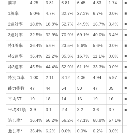
勝率
4.25
3.81
6.81
6.45
4.33
1.74
■34
1着率
5.0%
4.7%
32.7%
27.3%
6.7%
0.0%
■34
2連対率
18.8%
18.8%
52.7%
44.5%
16.7%
3.4%
■34
3連対率
32.5%
32.9%
70.9%
69.1%
40.0%
3.4%
■34
枠1着率
36.4%
5.6%
23.5%
5.6%
5.6%
0.0%
■13
枠2連率
36.4%
22.2%
35.3%
16.7%
11.1%
0.0%
■13
枠3連率
45.5%
44.4%
52.9%
61.1%
33.3%
0.0%
■43
枠別コ率
1.00
2.11
3.12
4.06
4.94
5.97
■12
能力指数
47
44
54
53
47
35
■34
平均ST
19
18
14
16
19
16
■36
平均ST順
3.9
3.1
2.4
3.2
3.6
3.7
■32
逃し率*
36.4%
56.2%
56.2%
47.1%
68.8%
57.1%
差し率*
36.4%
6.2%
0.0%
0.0%
6.2%
0.0%