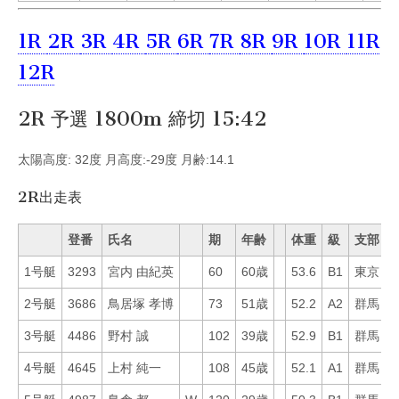
1R
2R
3R
4R
5R
6R
7R
8R
9R
10R
11R
12R
2R 予選 1800m 締切 15:42
太陽高度: 32度 月高度:-29度 月齢:14.1
2R出走表
登番
氏名
期
年齢
体重
級
支部
1号艇
3293
宮内 由紀英
60
60歳
53.6
B1
東京
4
2号艇
3686
鳥居塚 孝博
73
51歳
52.2
A2
群馬
2
3号艇
4486
野村 誠
102
39歳
52.9
B1
群馬
2
4号艇
4645
上村 純一
108
45歳
52.1
A1
群馬
7