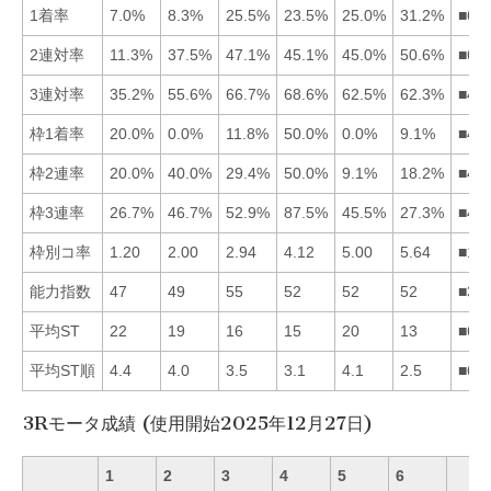
1着率
7.0%
8.3%
25.5%
23.5%
25.0%
31.2%
■63
2連対率
11.3%
37.5%
47.1%
45.1%
45.0%
50.6%
■63
3連対率
35.2%
55.6%
66.7%
68.6%
62.5%
62.3%
■43
枠1着率
20.0%
0.0%
11.8%
50.0%
0.0%
9.1%
■41
枠2連率
20.0%
40.0%
29.4%
50.0%
9.1%
18.2%
■42
枠3連率
26.7%
46.7%
52.9%
87.5%
45.5%
27.3%
■43
枠別コ率
1.20
2.00
2.94
4.12
5.00
5.64
■12
能力指数
47
49
55
52
52
52
■35
平均ST
22
19
16
15
20
13
■64
平均ST順
4.4
4.0
3.5
3.1
4.1
2.5
■64
3Rモータ成績 (使用開始2025年12月27日)
1
2
3
4
5
6