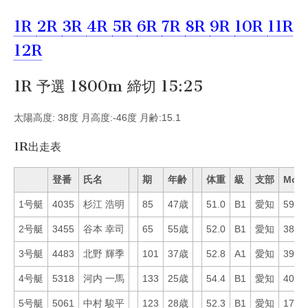
1R
2R
3R
4R
5R
6R
7R
8R
9R
10R
11R
12R
1R 予選 1800m 締切 15:25
太陽高度: 38度 月高度:-46度 月齢:15.1
1R出走表
登番
氏名
期
年齢
体重
級
支部
Mo
1号艇
4035
杉江 浩明
85
47歳
51.0
B1
愛知
59
2号艇
3455
谷本 幸司
65
55歳
52.0
B1
愛知
38
3号艇
4483
北野 輝季
101
37歳
52.8
A1
愛知
39
4号艇
5318
河内 一馬
133
25歳
54.4
B1
愛知
40
5号艇
5061
中村 駿平
123
28歳
52.3
B1
愛知
17