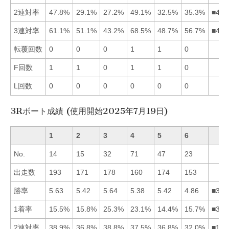
2連対率
47.8%
29.1%
27.2%
49.1%
32.5%
35.3%
■416
3連対率
61.1%
51.1%
43.2%
68.5%
48.7%
56.7%
■416
転覆回数
0
0
0
1
1
0
F回数
1
1
0
1
1
0
L回数
0
0
0
0
0
0
3Rボート成績 (使用開始2025年7月19日)
1
2
3
4
5
6
No.
14
15
32
71
47
23
出走数
193
171
178
160
174
153
勝率
5.63
5.42
5.64
5.38
5.42
4.86
■315
1着率
15.5%
15.8%
25.3%
23.1%
14.4%
15.7%
■342
2連対率
38.9%
36.8%
38.8%
37.5%
36.8%
32.0%
■134