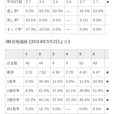
平均ST順
3.7
2.4
3.4
3.4
2.7
2.7
■26
逃し率*
0.0%
63.2%
50.0%
—-
54.5%
53.8%
差し率*
63.6%
0.0%
0.0%
—-
9.1%
0.0%
まくり率*
27.3%
10.5%
0.0%
—-
0.0%
0.0%
3R当地成績 (2024年5月2日より)
1
2
3
4
5
6
出走数
45
44
8
9
52
49
勝率
3.31
7.52
4.38
2.78
4.40
6.47
■26
1着率
0.0%
36.4%
12.5%
0.0%
11.5%
24.5%
■26
2連対率
8.9%
61.4%
37.5%
11.1%
30.8%
51.0%
■26
3連対率
22.2%
84.1%
37.5%
22.2%
40.4%
63.3%
■26
枠1着率
0.0%
16.7%
0.0%
—-
0.0%
0.0%
■21