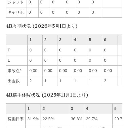
シャフト
0
0
0
0
0
0
キャリボ
0
0
0
0
0
0
4R今期状況 (2026年5月1日より)
1
2
3
4
5
6
F
0
0
0
0
0
0
L
0
0
0
0
0
0
事故点*
0.00
0.00
0.00
0.00
0.00
0.00
出走数
2
1
1
1
1
2
4R選手休暇状況 (2025年11月1日より)
1
2
3
4
5
稼働日率
31.9%
22.5%
36.8%
29.7%
29.7%