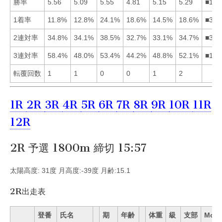
勝率
5.56
5.09
5.55
4.81
5.15
5.29
■136
1着率
11.8%
12.8%
24.1%
18.6%
14.5%
18.6%
■346
2連対率
34.8%
34.1%
38.5%
32.7%
33.1%
34.7%
■316
3連対率
58.4%
48.0%
53.4%
44.2%
48.8%
52.1%
■136
転覆回数
1
1
0
0
1
2
1R
2R
3R
4R
5R
6R
7R
8R
9R
10R
11R
12R
2R 予選 1800m 締切 15:57
太陽高度: 31度 月高度:-39度 月齢:15.1
2R出走表
登番
氏名
期
年齢
体重
級
支部
Mo