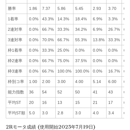
勝率
1.86
7.37
5.86
5.45
2.93
3.70
■2
1着率
0.0%
43.3%
14.3%
18.4%
6.9%
3.3%
■2
2連対率
0.0%
66.7%
33.3%
34.2%
6.9%
26.7%
■2
3連対率
0.0%
70.0%
66.7%
55.3%
13.8%
33.3%
■2
枠1着率
0.0%
33.3%
25.0%
0.0%
0.0%
0.0%
■2
枠2連率
0.0%
66.7%
75.0%
37.5%
0.0%
0.0%
■3
枠3連率
0.0%
66.7%
100.0%
100.0%
0.0%
16.7%
■3
枠別コ率
1.00
2.00
3.00
4.00
5.14
6.00
■1
能力指数
36
54
52
50
41
43
■2
平均ST
20
16
13
15
21
17
■3
平均ST順
5.0
3.0
2.8
3.0
4.0
3.4
■3
2Rモータ成績 (使用開始2025年7月19日)