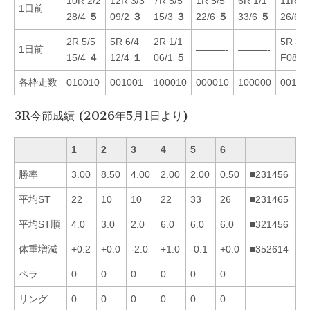
10R 2/2
12R 3/3
7R 5/5
1R 5/5
6R 1/1
11R 4/
1日前
28/4
５
09/2
３
15/3
３
22/6
５
33/6
５
26/6
2R 5/5
5R 6/4
2R 1/1
5R 3/3
1日前
———-
———-
15/4
４
12/4
１
06/1
５
F08/1
各枠走数
010010
001001
100010
000010
100000
00110
3R今節成績 (2026年5月1日より)
1
2
3
4
5
6
勝率
3.00
8.50
4.00
2.00
2.00
0.50
■231456
平均ST
22
10
10
22
33
26
■231465
平均ST順
4.0
3.0
2.0
6.0
6.0
6.0
■321456
体重増減
+0.2
+0.0
-2.0
+1.0
-0.1
+0.0
■352614
ペラ
0
0
0
0
0
0
リング
0
0
0
0
0
0