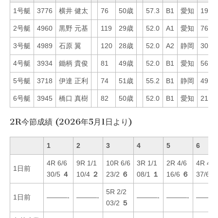
1号艇
3776
横井 健太
76
50歳
57.3
B1
愛知
19
2号艇
4960
黒野 元基
119
29歳
52.0
A1
愛知
76
3号艇
4989
石原 翼
120
28歳
52.0
A2
静岡
30
4号艇
3934
鋤柄 貴俊
81
49歳
52.0
B1
愛知
56
5号艇
3718
伊達 正利
74
51歳
55.2
B1
静岡
49
6号艇
3945
橋口 真樹
82
50歳
52.0
B1
愛知
21
2R今節成績 (2026年5月1日より)
1
2
3
4
5
6
4R 6/6
9R 1/1
10R 6/6
3R 1/1
2R 4/6
4R 4/4
1日前
30/5
４
10/4
２
23/2
６
08/1
１
16/6
６
37/6
5R 2/2
1日前
———-
———-
———-
———-
———
03/2
５