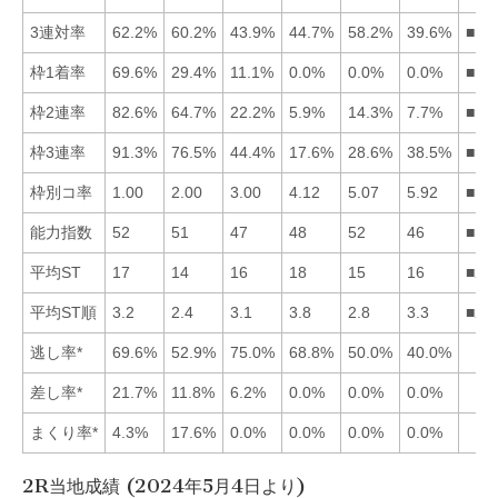
3連対率
62.2%
60.2%
43.9%
44.7%
58.2%
39.6%
■12
枠1着率
69.6%
29.4%
11.1%
0.0%
0.0%
0.0%
■12
枠2連率
82.6%
64.7%
22.2%
5.9%
14.3%
7.7%
■12
枠3連率
91.3%
76.5%
44.4%
17.6%
28.6%
38.5%
■12
枠別コ率
1.00
2.00
3.00
4.12
5.07
5.92
■12
能力指数
52
51
47
48
52
46
■15
平均ST
17
14
16
18
15
16
■25
平均ST順
3.2
2.4
3.1
3.8
2.8
3.3
■25
逃し率*
69.6%
52.9%
75.0%
68.8%
50.0%
40.0%
差し率*
21.7%
11.8%
6.2%
0.0%
0.0%
0.0%
まくり率*
4.3%
17.6%
0.0%
0.0%
0.0%
0.0%
2R当地成績 (2024年5月4日より)