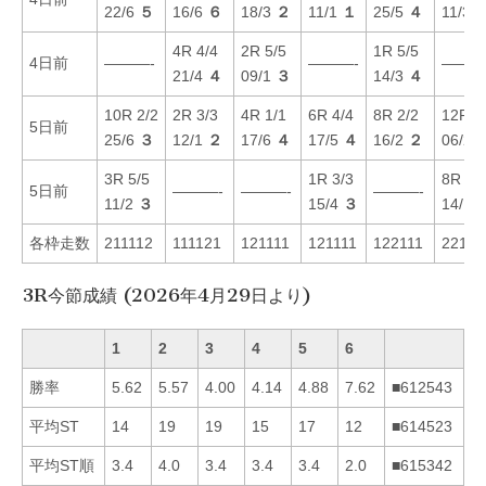
22/6
５
16/6
６
18/3
２
11/1
１
25/5
４
11/3
4R 4/4
2R 5/5
1R 5/5
4日前
———-
———-
———
21/4
４
09/1
３
14/3
４
10R 2/2
2R 3/3
4R 1/1
6R 4/4
8R 2/2
12R 2
5日前
25/6
３
12/1
２
17/6
４
17/5
４
16/2
２
06/2
3R 5/5
1R 3/3
8R 1/
5日前
———-
———-
———-
11/2
３
15/4
３
14/1
各枠走数
211112
111121
121111
121111
122111
22112
3R今節成績 (2026年4月29日より)
1
2
3
4
5
6
勝率
5.62
5.57
4.00
4.14
4.88
7.62
■612543
平均ST
14
19
19
15
17
12
■614523
平均ST順
3.4
4.0
3.4
3.4
3.4
2.0
■615342