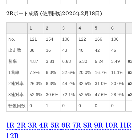
2Rボート成績 (使用開始2026年2月18日)
1
2
3
4
5
6
No.
121
154
108
122
166
106
出走数
38
36
43
40
42
45
勝率
4.87
3.81
6.63
5.30
5.24
3.49
■345
1着率
7.9%
8.3%
32.6%
20.0%
16.7%
11.1%
■345
2連対率
26.3%
8.3%
44.2%
32.5%
31.0%
20.0%
■345
3連対率
52.6%
30.6%
72.1%
52.5%
47.6%
28.9%
■314
転覆回数
0
1
0
0
0
0
1R
2R
3R
4R
5R
6R
7R
8R
9R
10R
11R
12R