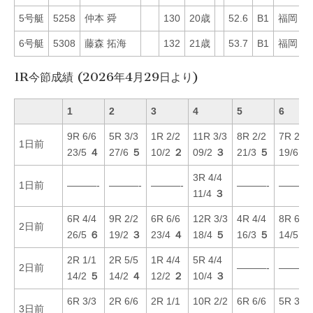
5号艇
5258
仲本 舜
130
20歳
52.6
B1
福岡
6
6号艇
5308
藤森 拓海
132
21歳
53.7
B1
福岡
7
1R今節成績 (2026年4月29日より)
1
2
3
4
5
6
9R 6/6
5R 3/3
1R 2/2
11R 3/3
8R 2/2
7R 2/2
1日前
23/5
４
27/6
５
10/2
２
09/2
３
21/3
５
19/6
４
3R 4/4
1日前
———-
———-
———-
———-
———-
11/4
３
6R 4/4
9R 2/2
6R 6/6
12R 3/3
4R 4/4
8R 6/6
2日前
26/5
６
19/2
３
23/4
４
18/4
５
16/3
５
14/5
４
2R 1/1
2R 5/5
1R 4/4
5R 4/4
2日前
———-
———-
14/2
５
14/2
４
12/2
２
10/4
３
6R 3/3
2R 6/6
2R 1/1
10R 2/2
6R 6/6
5R 3/3
3日前