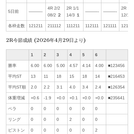
4R 2/2
2R 1/1
2R 2/2
5日前
———-
———-
———-
08/2
２
14/3
１
12/1
各枠走数
121211
211112
111211
112111
121111
12111
2R今節成績 (2026年4月29日より)
1
2
3
4
5
6
勝率
6.00
6.00
5.00
4.57
4.14
4.00
■123456
平均ST
13
11
18
15
18
14
■216453
平均ST順
2.0
2.2
3.1
4.0
3.4
2.4
■126354
体重増減
+0.6
-1.9
+0.0
+0.1
+0.0
+0.0
■235641
ペラ
0
0
0
0
0
0
リング
0
0
0
2
0
0
ピストン
0
0
0
0
0
2