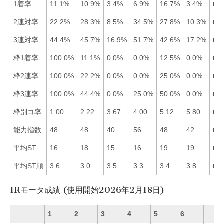
1着率
11.1%
10.9%
3.4%
6.9%
16.7%
3.4%
■5
2連対率
22.2%
28.3%
8.5%
34.5%
27.8%
10.3%
■4
3連対率
44.4%
45.7%
16.9%
51.7%
42.6%
17.2%
■4
枠1着率
100.0%
11.1%
0.0%
0.0%
12.5%
0.0%
■1
枠2連率
100.0%
22.2%
0.0%
0.0%
25.0%
0.0%
■1
枠3連率
100.0%
44.4%
0.0%
25.0%
50.0%
0.0%
■1
枠別コ率
1.00
2.22
3.67
4.00
5.12
5.80
■1
能力指数
48
48
40
56
48
42
■4
平均ST
16
18
15
16
19
19
■3
平均ST順
3.6
3.0
3.5
3.3
3.4
3.8
■2
1Rモータ成績 (使用開始2026年2月18日)
1
2
3
4
5
6