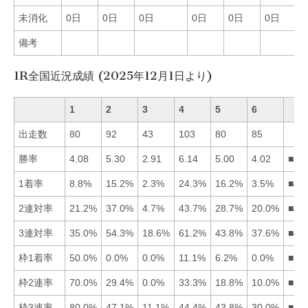
未消化
0日
0日
0日
0日
0日
0日
備考
1R全国近況成績 (2025年12月1日より)
1
2
3
4
5
6
出走数
80
92
43
103
80
85
勝率
4.08
5.30
2.91
6.14
5.00
4.02
■42
1着率
8.8%
15.2%
2.3%
24.3%
16.2%
3.5%
■45
2連対率
21.2%
37.0%
4.7%
43.7%
28.7%
20.0%
■42
3連対率
35.0%
54.3%
18.6%
61.2%
43.8%
37.6%
■42
枠1着率
50.0%
0.0%
0.0%
11.1%
6.2%
0.0%
■14
枠2連率
70.0%
29.4%
0.0%
33.3%
18.8%
10.0%
■14
枠3連率
80.0%
47.1%
11.1%
44.4%
43.8%
30.0%
■12