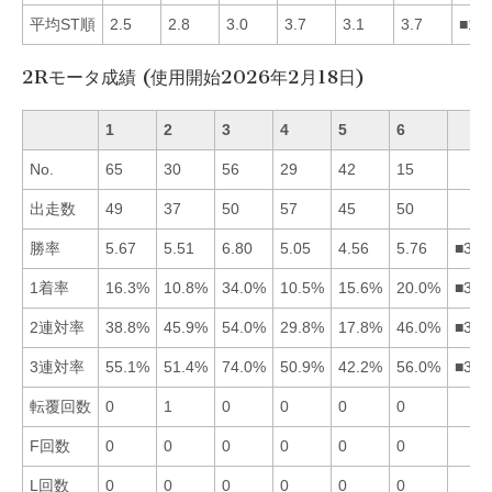
平均ST順
2.5
2.8
3.0
3.7
3.1
3.7
■12
2Rモータ成績 (使用開始2026年2月18日)
1
2
3
4
5
6
No.
65
30
56
29
42
15
出走数
49
37
50
57
45
50
勝率
5.67
5.51
6.80
5.05
4.56
5.76
■361
1着率
16.3%
10.8%
34.0%
10.5%
15.6%
20.0%
■361
2連対率
38.8%
45.9%
54.0%
29.8%
17.8%
46.0%
■362
3連対率
55.1%
51.4%
74.0%
50.9%
42.2%
56.0%
■361
転覆回数
0
1
0
0
0
0
F回数
0
0
0
0
0
0
L回数
0
0
0
0
0
0