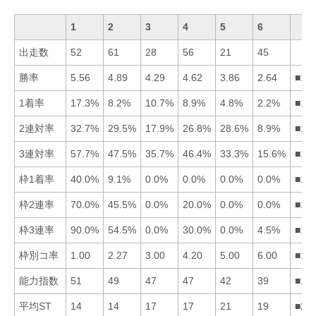
1
2
3
4
5
6
出走数
52
61
28
56
21
45
勝率
5.56
4.89
4.29
4.62
3.86
2.64
■12
1着率
17.3%
8.2%
10.7%
8.9%
4.8%
2.2%
■13
2連対率
32.7%
29.5%
17.9%
26.8%
28.6%
8.9%
■12
3連対率
57.7%
47.5%
35.7%
46.4%
33.3%
15.6%
■12
枠1着率
40.0%
9.1%
0.0%
0.0%
0.0%
0.0%
■12
枠2連率
70.0%
45.5%
0.0%
20.0%
0.0%
0.0%
■12
枠3連率
90.0%
54.5%
0.0%
30.0%
0.0%
4.5%
■12
枠別コ率
1.00
2.27
3.00
4.20
5.00
6.00
■12
能力指数
51
49
47
47
42
39
■12
平均ST
14
14
17
17
21
19
■21