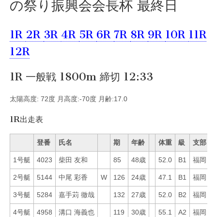
の祭り振興会会長杯 最終日
1R
2R
3R
4R
5R
6R
7R
8R
9R
10R
11R
12R
1R 一般戦 1800m 締切 12:33
太陽高度: 72度 月高度:-70度 月齢:17.0
1R出走表
登番
氏名
期
年齢
体重
級
支部
1号艇
4023
柴田 友和
85
48歳
52.0
B1
福岡
5
2号艇
5144
中尾 彩香
W
126
24歳
47.1
B1
福岡
2
3号艇
5284
嘉手苅 徹哉
132
27歳
52.0
B2
福岡
5
4号艇
4958
溝口 海義也
119
30歳
55.1
A2
福岡
2