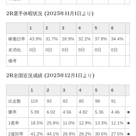
2R選手休暇状況 (2025年11月1日より)
1
2
3
4
5
6
稼働日率
43.9%
31.7%
28.9%
32.2%
37.8%
34.4%
未消化
0日
0日
0日
0日
0日
0日
備考
2R全国近況成績 (2025年12月1日より)
1
2
3
4
5
6
出走数
119
93
82
85
98
91
勝率
5.99
6.02
4.56
4.82
5.36
4.46
■21
1着率
18.5%
25.8%
11.0%
12.9%
13.3%
12.1%
■21
2連対率
41.2%
44.1%
26.8%
28.2%
30.6%
27.5%
■21