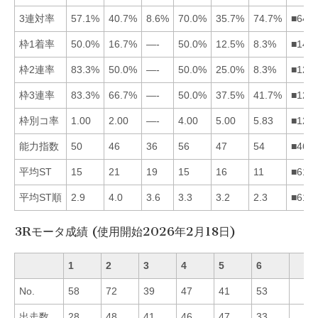
3連対率
57.1%
40.7%
8.6%
70.0%
35.7%
74.7%
■641
枠1着率
50.0%
16.7%
—-
50.0%
12.5%
8.3%
■142
枠2連率
83.3%
50.0%
—-
50.0%
25.0%
8.3%
■124
枠3連率
83.3%
66.7%
—-
50.0%
37.5%
41.7%
■124
枠別コ率
1.00
2.00
—-
4.00
5.00
5.83
■124
能力指数
50
46
36
56
47
54
■461
平均ST
15
21
19
15
16
11
■614
平均ST順
2.9
4.0
3.6
3.3
3.2
2.3
■615
3Rモータ成績 (使用開始2026年2月18日)
1
2
3
4
5
6
No.
58
72
39
47
41
53
出走数
28
48
41
46
47
33