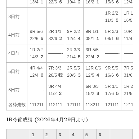
13/4
１
22/6
６
19/4
２
16/2
１
15/6
６
12/4
４
1R 2/2
1R 1/1
3日前
———-
———-
———-
———-
11/3
５
16/5
２
9R 5/6
2R 1/1
9R 2/2
9R 1/1
5R 3/3
10R 4/
4日前
22/6
５
32/6
２
12/4
４
08/1
１
08/1
６
11/4
４
1R 2/2
2R 3/3
3R 5/5
4日前
———-
———-
———-
14/3
２
21/4
５
22/4
２
4R 4/4
7R 3/3
2R 5/5
12R 6/6
9R 5/5
7R 5/5
5日前
12/4
６
26/5
転
20/5
３
12/5
４
16/6
６
31/6
２
3R 4/4
6R 3/3
3R 1/1
1R 2/2
5日前
———-
———-
11/2
２
15/2
３
17/6
５
21/5
５
各枠走数
111211
112111
121111
113211
121111
121111
1R今節成績 (2026年4月29日より)
1
2
3
4
5
6