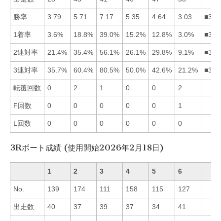
勝率
3.79
5.71
7.17
5.35
4.64
3.03
■324
1着率
3.6%
18.8%
39.0%
15.2%
12.8%
3.0%
■324
2連対率
21.4%
35.4%
56.1%
26.1%
29.8%
9.1%
■325
3連対率
35.7%
60.4%
80.5%
50.0%
42.6%
21.2%
■324
転覆回数
0
2
1
0
0
2
F回数
0
0
0
0
0
1
L回数
0
0
0
0
0
0
3Rボート成績 (使用開始2026年2月18日)
1
2
3
4
5
6
No.
139
174
111
158
115
127
出走数
40
37
39
37
34
41