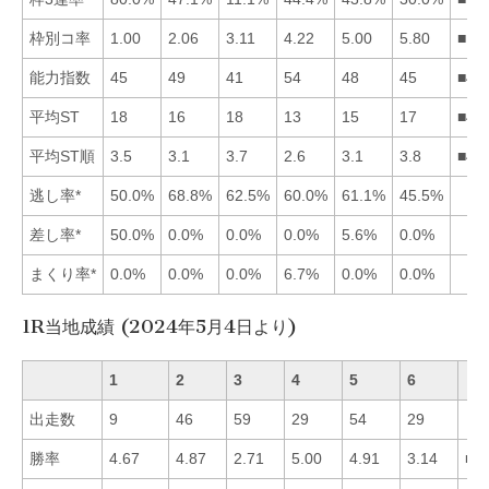
枠別コ率
1.00
2.06
3.11
4.22
5.00
5.80
■12
能力指数
45
49
41
54
48
45
■42
平均ST
18
16
18
13
15
17
■45
平均ST順
3.5
3.1
3.7
2.6
3.1
3.8
■42
逃し率*
50.0%
68.8%
62.5%
60.0%
61.1%
45.5%
差し率*
50.0%
0.0%
0.0%
0.0%
5.6%
0.0%
まくり率*
0.0%
0.0%
0.0%
6.7%
0.0%
0.0%
1R当地成績 (2024年5月4日より)
1
2
3
4
5
6
出走数
9
46
59
29
54
29
勝率
4.67
4.87
2.71
5.00
4.91
3.14
■4