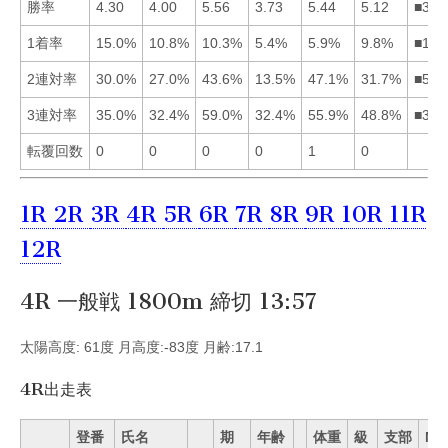
勝率
4.30
4.00
5.56
3.73
5.44
5.12
■356
1着率
15.0%
10.8%
10.3%
5.4%
5.9%
9.8%
■123
2連対率
30.0%
27.0%
43.6%
13.5%
47.1%
31.7%
■536
3連対率
35.0%
32.4%
59.0%
32.4%
55.9%
48.8%
■356
転覆回数
0
0
0
0
1
0
1R
2R
3R
4R
5R
6R
7R
8R
9R
10R
11R
12R
4R 一般戦 1800m 締切 13:57
太陽高度: 61度 月高度:-83度 月齢:17.1
4R出走表
登番
氏名
期
年齢
体重
級
支部
Mo