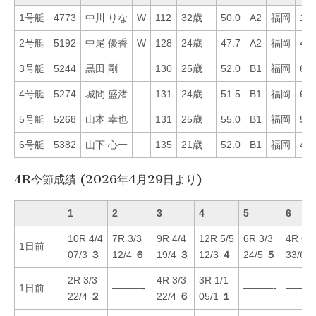
1号艇
4773
中川 りな
W
112
32歳
50.0
A2
福岡
12
2号艇
5192
中尾 優香
W
128
24歳
47.7
A2
福岡
40
3号艇
5244
黒田 剛
130
25歳
52.0
B1
福岡
67
4号艇
5274
城間 盛渚
131
24歳
51.5
B1
福岡
62
5号艇
5268
山本 幸也
131
25歳
55.0
B1
福岡
55
6号艇
5382
山下 心一
135
21歳
52.0
B1
福岡
49
4R今節成績 (2026年4月29日より)
1
2
3
4
5
6
10R 4/4
7R 3/3
9R 4/4
12R 5/5
6R 3/3
4R 6/6
1日前
07/3
３
12/4
６
19/4
３
12/3
４
24/5
５
33/6
2R 3/3
4R 3/3
3R 1/1
1日前
———-
———-
———
22/4
２
22/4
６
05/1
１