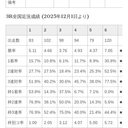
備考
3R全国近況成績 (2025年12月1日より)
1
2
3
4
5
6
出走数
83
102
98
94
79
120
勝率
5.11
4.66
3.76
4.93
4.37
7.05
■61
1着率
15.7%
10.8%
6.1%
11.7%
8.9%
30.8%
■61
2連対率
27.7%
27.5%
18.4%
23.4%
25.3%
52.5%
■61
3連対率
51.8%
40.2%
30.6%
45.7%
38.0%
77.5%
■61
枠1着率
53.8%
14.3%
37.5%
6.7%
7.1%
0.0%
■13
枠2連率
76.9%
38.1%
50.0%
20.0%
14.3%
5.6%
■13
枠3連率
76.9%
52.4%
75.0%
40.0%
21.4%
44.4%
■13
枠別コ率
1.00
2.05
3.12
4.07
5.00
5.72
■12