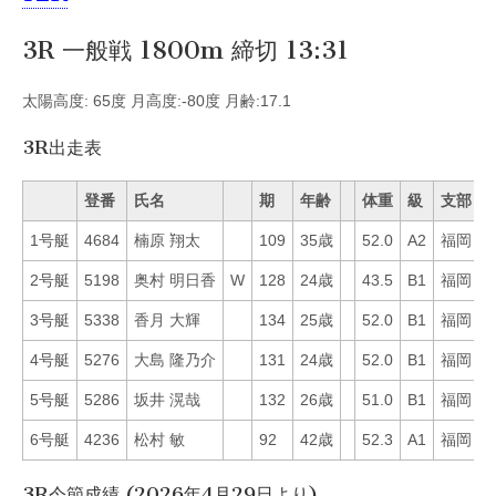
3R 一般戦 1800m 締切 13:31
太陽高度: 65度 月高度:-80度 月齢:17.1
3R出走表
登番
氏名
期
年齢
体重
級
支部
1号艇
4684
楠原 翔太
109
35歳
52.0
A2
福岡
5
2号艇
5198
奥村 明日香
W
128
24歳
43.5
B1
福岡
7
3号艇
5338
香月 大輝
134
25歳
52.0
B1
福岡
3
4号艇
5276
大島 隆乃介
131
24歳
52.0
B1
福岡
4
5号艇
5286
坂井 滉哉
132
26歳
51.0
B1
福岡
4
6号艇
4236
松村 敏
92
42歳
52.3
A1
福岡
5
3R今節成績 (2026年4月29日より)