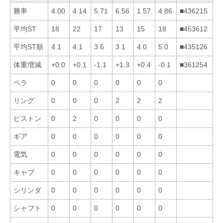
勝率
4.00
4.14
5.71
6.56
1.57
4.86
■436215
平均ST
18
22
17
13
15
18
■453612
平均ST順
4.1
4.1
3.6
3.1
4.0
5.0
■435126
体重増減
+0.0
+0.1
-1.1
+1.3
+0.4
-0.1
■361254
ペラ
0
0
0
0
0
0
リング
0
0
0
2
2
2
ピストン
0
2
0
0
0
0
ギア
0
0
0
0
0
0
電気
0
0
0
0
0
0
キャブ
0
0
0
0
0
0
シリンダ
0
0
0
0
0
0
シャフト
0
0
0
0
0
0