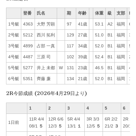
登番
氏名
期
年齢
体重
級
支部
Mo
1号艇
4363
大野 芳顕
97
41歳
53.1
A2
福岡
65
2号艇
5212
西川 拓利
129
27歳
51.0
B1
福岡
30
3号艇
4899
占部 一真
117
34歳
52.0
B1
福岡
56
4号艇
4487
三原 司
102
39歳
52.4
B1
福岡
29
5号艇
5277
井上 未都
W
131
23歳
46.5
B1
福岡
42
6号艇
5351
齊藤 廉
134
21歳
52.0
B1
福岡
15
2R今節成績 (2026年4月29日より)
1
2
3
4
5
6
11R 4/4
12R 6/6
5R 4/4
3R 3/3
6R 2/2
2R 2/2
1日前
08/1
５
12/3
５
13/1
１
12/5
５
21/2
３
20/1