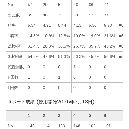
No.
57
20
52
26
66
74
出走数
35
46
39
30
42
37
勝率
5.34
4.91
5.44
4.13
5.36
5.73
■635
1着率
14.3%
10.9%
12.8%
10.0%
19.0%
21.6%
■651
2連対率
31.4%
28.3%
38.5%
26.7%
35.7%
43.2%
■635
3連対率
54.3%
47.8%
51.3%
33.3%
45.2%
56.8%
■613
転覆回数
0
0
0
1
0
0
F回数
1
0
1
0
0
0
L回数
0
0
0
0
0
0
1Rボート成績 (使用開始2026年2月18日)
1
2
3
4
5
6
No.
146
114
163
148
102
101