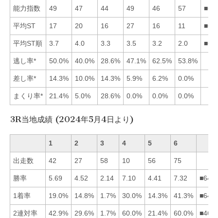
能力指数
49
47
44
49
46
57
■64
平均ST
17
20
16
27
16
11
■65
平均ST順
3.7
4.0
3.3
3.5
3.2
2.0
■65
逃し率*
50.0%
40.0%
28.6%
47.1%
62.5%
53.8%
差し率*
14.3%
10.0%
14.3%
5.9%
6.2%
0.0%
まくり率*
21.4%
5.0%
28.6%
0.0%
0.0%
0.0%
3R当地成績 (2024年5月4日より)
1
2
3
4
5
6
出走数
42
27
58
10
56
75
勝率
5.69
4.52
2.14
7.10
4.41
7.32
■641
1着率
19.0%
14.8%
1.7%
30.0%
14.3%
41.3%
■641
2連対率
42.9%
29.6%
1.7%
60.0%
21.4%
60.0%
■461