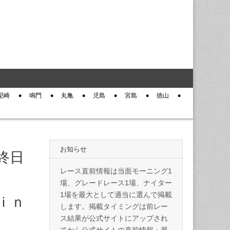
尼崎
鳴門
丸亀
児島
宮島
徳山
お知らせ
終日
レース直前情報は当面モーニング1
場、グレードレース1場、ナイター
1場を最大として適当に選んで掲載
走ｉｎ
します。掲載タイミングは前レー
ス結果が公式サイトにアップされ