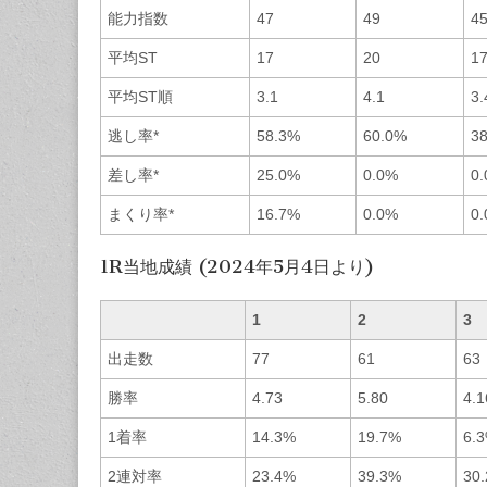
能力指数
47
49
4
平均ST
17
20
1
平均ST順
3.1
4.1
3.
逃し率*
58.3%
60.0%
3
差し率*
25.0%
0.0%
0
まくり率*
16.7%
0.0%
0
1R当地成績 (2024年5月4日より)
1
2
3
出走数
77
61
63
勝率
4.73
5.80
4.1
1着率
14.3%
19.7%
6.
2連対率
23.4%
39.3%
30