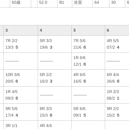
60歳
52.0
B1
佐賀
64
30
3
4
5
6
7R 2/2
5R 3/3
7R 5/6
4R 5/5
13/3
５
19/6
３
21/6
６
07/2
４
1R 6/6
———-
———-
———-
12/1
６
10R 3/6
5R 2/2
4R 6/5
6R 4/4
20/5
６
16/3
３
16/5
６
26/6
６
1R 4/5
1R 2/3
———-
———-
09/3
６
06/2
１
9R 5/6
8R 3/3
5R 6/6
9R 2/2
17/4
４
15/3
６
09/1
５
15/2
５
3R 1/1
4R 4/4
———-
———-