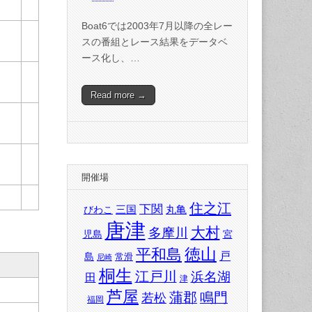
Boat6では2003年7月以降の全レー
スの番組とレース結果をデータベ
ース化し、…
Read more →
開催場
住之江
下関
三国
丸亀
びわこ
唐津
大村
多摩川
児島
宮
徳山
平和島
戸
島
常滑
尼崎
桐生
江戸川
浜名湖
田
津
芦屋
蒲郡
鳴門
若松
福岡