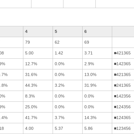
4
5
6
7
79
62
69
08
5.00
1.42
3.71
■421365
.9%
12.7%
0.0%
2.9%
■142365
0.7%
31.6%
0.0%
13.0%
■421365
6.8%
44.3%
3.2%
31.9%
■241365
.0%
8.3%
0.0%
0.0%
■142356
.9%
25.0%
0.0%
0.0%
■124356
9.4%
41.7%
3.7%
14.3%
■124365
18
4.00
5.37
5.86
■123456