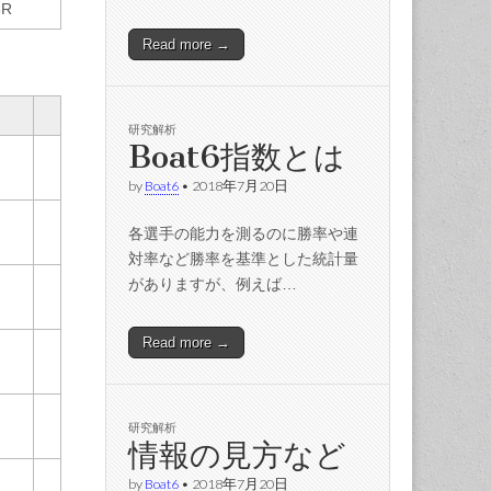
6R
Read more →
研究解析
Boat6指数とは
by
Boat6
•
2018年7月20日
各選手の能力を測るのに勝率や連
対率など勝率を基準とした統計量
がありますが、例えば…
Read more →
研究解析
情報の見方など
by
Boat6
•
2018年7月20日