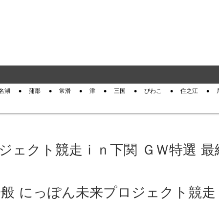
名湖
蒲郡
常滑
津
三国
びわこ
住之江
ロジェクト競走ｉｎ下関 ＧＷ特選 最
関 一般 にっぽん未来プロジェクト競