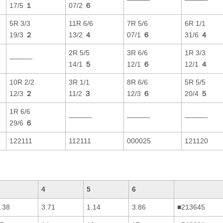
17/5
１
07/2
６
5R 3/3
11R 6/6
7R 5/6
6R 1/1
19/3
２
13/2
４
07/1
６
31/6
４
2R 5/5
3R 6/6
1R 3/3
———-
14/1
５
12/1
６
12/1
４
10R 2/2
3R 1/1
8R 6/6
5R 5/5
12/3
２
11/2
３
12/3
６
20/4
５
1R 6/6
———-
———-
———-
29/6
６
122111
112111
000025
121120
4
5
6
.38
3.71
1.14
3.86
■213645