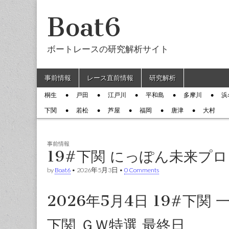
Boat6
ボートレースの研究解析サイト
Skip to content
事前情報
レース直前情報
研究解析
Main menu
桐生
戸田
江戸川
平和島
多摩川
浜
Sub menu
下関
若松
芦屋
福岡
唐津
大村
事前情報
19#下関 にっぽん未来プ
by
Boat6
•
2026年5月3日
•
0 Comments
2026年5月4日 19#下
下関 ＧＷ特選 最終日