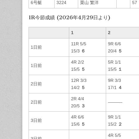
6号艇
3224
栗山 繁洋
57
1R今節成績 (2026年4月29日より)
1
2
11R 5/5
9R 6/6
1日前
15/3
６
20/4
５
4R 2/2
5R 1/1
1日前
15/5
５
15/5
１
12R 3/3
9R 3/3
2日前
14/2
５
17/1
４
2R 4/4
2日前
———-
20/5
３
4R 6/6
9R 1/1
3日前
15/6
５
15/2
２
4R 5/5
3日前
———-