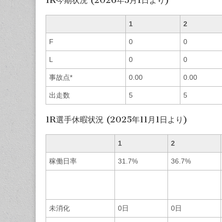
1
2
F
0
0
L
0
0
事故点*
0.00
0.00
出走数
5
5
1R選手休暇状況 (2025年11月1日より)
1
2
稼働日率
31.7%
36.7%
未消化
0日
0日