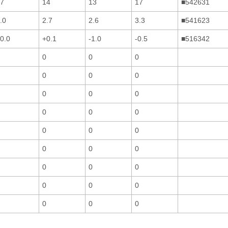
7
14
13
17
■542631
.0
2.7
2.6
3.3
■541623
0.0
+0.1
-1.0
-0.5
■516342
0
0
0
0
0
0
0
0
0
0
0
0
0
0
0
0
0
0
0
0
0
0
0
0
0
0
0