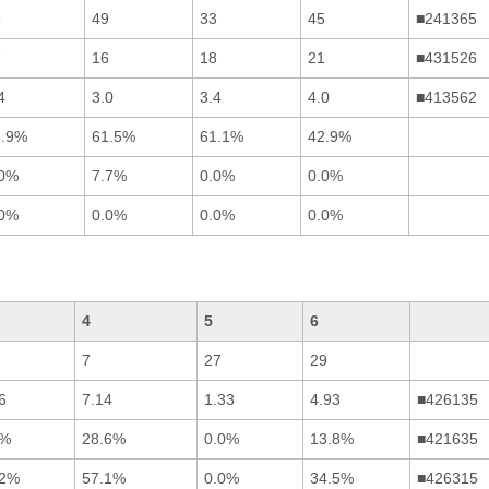
5
49
33
45
■241365
7
16
18
21
■431526
4
3.0
3.4
4.0
■413562
8.9%
61.5%
61.1%
42.9%
.0%
7.7%
0.0%
0.0%
.0%
0.0%
0.0%
0.0%
4
5
6
7
27
29
6
7.14
1.33
4.93
■426135
3%
28.6%
0.0%
13.8%
■421635
.2%
57.1%
0.0%
34.5%
■426315