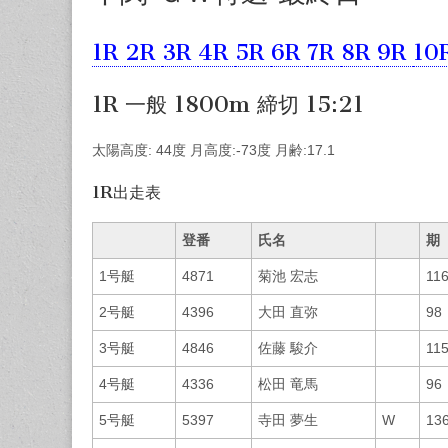
1R
2R
3R
4R
5R
6R
7R
8R
9R
10
1R 一般 1800m 締切 15:21
太陽高度: 44度 月高度:-73度 月齢:17.1
1R出走表
登番
氏名
期
1号艇
4871
菊池 宏志
11
2号艇
4396
大田 直弥
98
3号艇
4846
佐藤 駿介
11
4号艇
4336
松田 竜馬
96
5号艇
5397
寺田 夢生
W
13