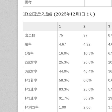
備考
1R全国近況成績 (2025年12月1日より)
1
2
3
出走数
75
97
8
勝率
4.67
4.92
4.
1着率
16.0%
10.3%
6
2連対率
25.3%
26.8%
2
3連対率
44.0%
46.4%
3
枠1着率
58.3%
0.0%
0
枠2連率
83.3%
25.0%
5
枠3連率
91.7%
56.2%
2
枠別コ率
1.00
2.06
3.