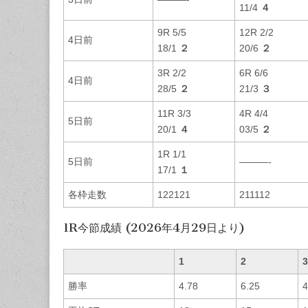
11/4
４
9R 5/5
12R 2/2
4日前
18/1
２
20/6
２
3R 2/2
6R 6/6
4日前
28/5
２
21/3
３
11R 3/3
4R 4/4
5日前
20/1
４
03/5
２
1R 1/1
5日前
———-
17/1
１
各枠走数
122121
211112
1R今節成績 (2026年4月29日より)
1
2
3
勝率
4.78
6.25
4