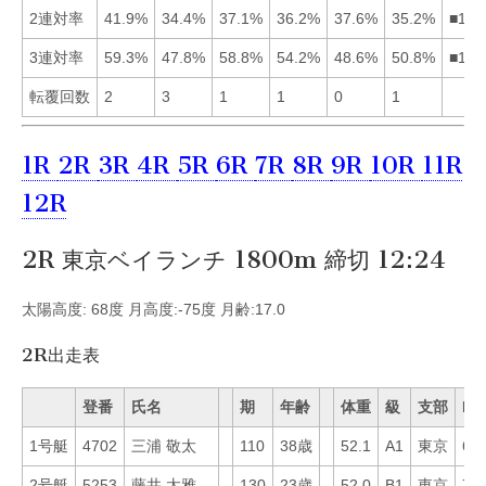
2連対率
41.9%
34.4%
37.1%
36.2%
37.6%
35.2%
■153
3連対率
59.3%
47.8%
58.8%
54.2%
48.6%
50.8%
■134
転覆回数
2
3
1
1
0
1
1R
2R
3R
4R
5R
6R
7R
8R
9R
10R
11R
12R
2R 東京ベイランチ 1800m 締切 12:24
太陽高度: 68度 月高度:-75度 月齢:17.0
2R出走表
登番
氏名
期
年齢
体重
級
支部
Mo
1号艇
4702
三浦 敬太
110
38歳
52.1
A1
東京
62
2号艇
5253
藤井 太雅
130
23歳
52.0
B1
東京
72