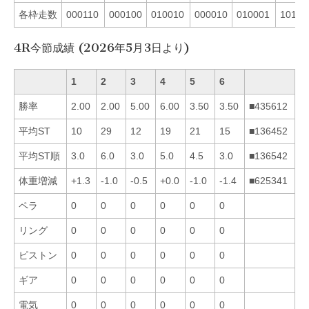
各枠走数
000110
000100
010010
000010
010001
10100
4R今節成績 (2026年5月3日より)
1
2
3
4
5
6
勝率
2.00
2.00
5.00
6.00
3.50
3.50
■435612
平均ST
10
29
12
19
21
15
■136452
平均ST順
3.0
6.0
3.0
5.0
4.5
3.0
■136542
体重増減
+1.3
-1.0
-0.5
+0.0
-1.0
-1.4
■625341
ペラ
0
0
0
0
0
0
リング
0
0
0
0
0
0
ピストン
0
0
0
0
0
0
ギア
0
0
0
0
0
0
電気
0
0
0
0
0
0