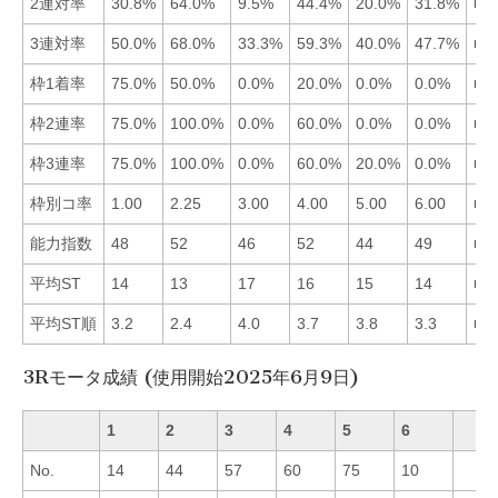
2連対率
30.8%
64.0%
9.5%
44.4%
20.0%
31.8%
■2
3連対率
50.0%
68.0%
33.3%
59.3%
40.0%
47.7%
■2
枠1着率
75.0%
50.0%
0.0%
20.0%
0.0%
0.0%
■1
枠2連率
75.0%
100.0%
0.0%
60.0%
0.0%
0.0%
■2
枠3連率
75.0%
100.0%
0.0%
60.0%
20.0%
0.0%
■2
枠別コ率
1.00
2.25
3.00
4.00
5.00
6.00
■1
能力指数
48
52
46
52
44
49
■4
平均ST
14
13
17
16
15
14
■2
平均ST順
3.2
2.4
4.0
3.7
3.8
3.3
■2
3Rモータ成績 (使用開始2025年6月9日)
1
2
3
4
5
6
No.
14
44
57
60
75
10