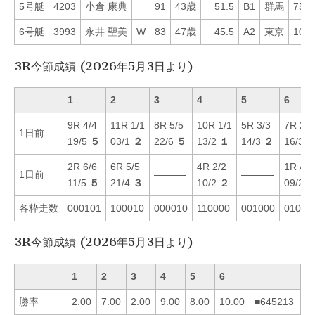
5号艇
4203
小倉 康典
91
43歳
51.5
B1
群馬
75
6号艇
3993
永井 聖美
W
83
47歳
45.5
A2
東京
10
3R今節成績 (2026年5月3日より)
1
2
3
4
5
6
9R 4/4
11R 1/1
8R 5/5
10R 1/1
5R 3/3
7R 2/2
1日前
19/5
５
03/1
２
22/6
５
13/2
１
14/3
２
16/3
2R 6/6
6R 5/5
4R 2/2
1R 4/4
1日前
———-
———-
11/5
５
21/4
３
10/2
２
09/2
各枠走数
000101
100010
000010
110000
001000
01010
3R今節成績 (2026年5月3日より)
1
2
3
4
5
6
勝率
2.00
7.00
2.00
9.00
8.00
10.00
■645213