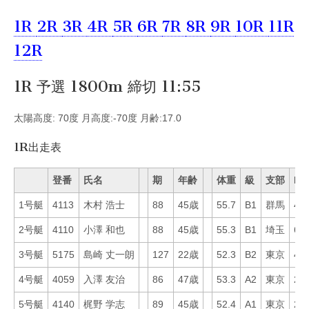
1R
2R
3R
4R
5R
6R
7R
8R
9R
10R
11R
12R
1R 予選 1800m 締切 11:55
太陽高度: 70度 月高度:-70度 月齢:17.0
1R出走表
登番
氏名
期
年齢
体重
級
支部
Mo
1号艇
4113
木村 浩士
88
45歳
55.7
B1
群馬
49
2号艇
4110
小澤 和也
88
45歳
55.3
B1
埼玉
67
3号艇
5175
島崎 丈一朗
127
22歳
52.3
B2
東京
40
4号艇
4059
入澤 友治
86
47歳
53.3
A2
東京
28
5号艇
4140
梶野 学志
89
45歳
52.4
A1
東京
22