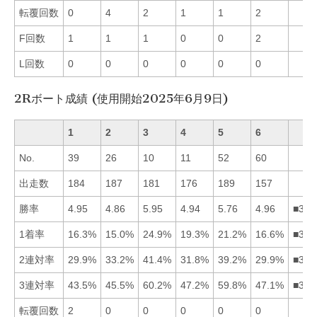
転覆回数
0
4
2
1
1
2
F回数
1
1
1
0
0
2
L回数
0
0
0
0
0
0
2Rボート成績 (使用開始2025年6月9日)
1
2
3
4
5
6
No.
39
26
10
11
52
60
出走数
184
187
181
176
189
157
勝率
4.95
4.86
5.95
4.94
5.76
4.96
■356
1着率
16.3%
15.0%
24.9%
19.3%
21.2%
16.6%
■354
2連対率
29.9%
33.2%
41.4%
31.8%
39.2%
29.9%
■352
3連対率
43.5%
45.5%
60.2%
47.2%
59.8%
47.1%
■354
転覆回数
2
0
0
0
0
0