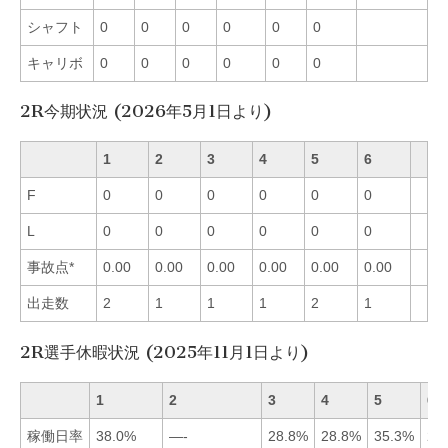
シャフト
0
0
0
0
0
0
キャリボ
0
0
0
0
0
0
2R今期状況 (2026年5月1日より)
1
2
3
4
5
6
F
0
0
0
0
0
0
L
0
0
0
0
0
0
事故点*
0.00
0.00
0.00
0.00
0.00
0.00
出走数
2
1
1
1
2
1
2R選手休暇状況 (2025年11月1日より)
1
2
3
4
5
6
稼働日率
38.0%
—-
28.8%
28.8%
35.3%
25