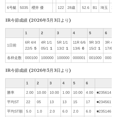
6号艇
5035
櫻井 優
122
28歳
52.6
B1
埼玉
17
1R今節成績 (2026年5月3日より)
1
2
3
4
5
6
6R 4/4
4R 1/1
5R 1/1
11R 6/6
9R 3/3
3R 4/5
1日前
22/5
５
05/1
１
13/2
１
13/6
６
15/2
１
17/6
４
各枠走数
000100
100000
100000
000001
001000
00010
1R今節成績 (2026年5月3日より)
1
2
3
4
5
6
勝率
2.00
10.00
10.00
1.00
10.00
4.00
■235614
平均ST
22
05
13
13
15
17
■234561
平均ST順
5.0
1.0
2.0
6.0
2.0
6.0
■235146