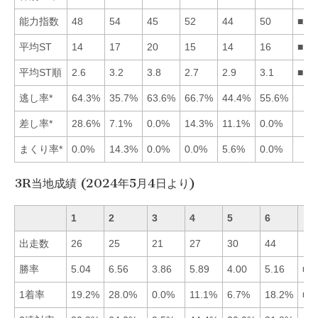
能力指数
48
54
45
52
44
50
■24
平均ST
14
17
20
15
14
16
■15
平均ST順
2.6
3.2
3.8
2.7
2.9
3.1
■14
逃し率*
64.3%
35.7%
63.6%
66.7%
44.4%
55.6%
差し率*
28.6%
7.1%
0.0%
14.3%
11.1%
0.0%
まくり率*
0.0%
14.3%
0.0%
0.0%
5.6%
0.0%
3R当地成績 (2024年5月4日より)
1
2
3
4
5
6
出走数
26
25
21
27
30
44
勝率
5.04
6.56
3.86
5.89
4.00
5.16
■2
1着率
19.2%
28.0%
0.0%
11.1%
6.7%
18.2%
■2