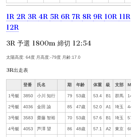
1R
2R
3R
4R
5R
6R
7R
8R
9R
10R
11R
12R
3R 予選 1800m 締切 12:54
太陽高度: 64度 月高度:-79度 月齢:17.0
3R出走表
登番
氏名
期
年齢
体重
級
支部
Mo
1号艇
3850
小川 知行
79
53歳
53.4
B1
群馬
14
2号艇
4036
金田 諭
85
47歳
52.0
A1
埼玉
44
3号艇
3583
齋藤 智裕
70
53歳
57.6
B1
埼玉
57
4号艇
4053
芦澤 望
86
48歳
57.1
A2
東京
60