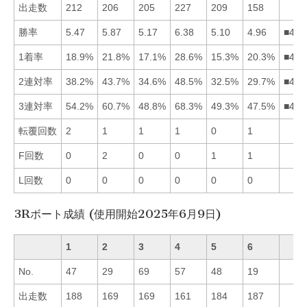
出走数
212
206
205
227
209
158
勝率
5.47
5.87
5.17
6.38
5.10
4.96
■421
1着率
18.9%
21.8%
17.1%
28.6%
15.3%
20.3%
■426
2連対率
38.2%
43.7%
34.6%
48.5%
32.5%
29.7%
■421
3連対率
54.2%
60.7%
48.8%
68.3%
49.3%
47.5%
■421
転覆回数
2
1
1
1
0
1
F回数
0
2
0
0
1
1
L回数
0
0
0
0
0
0
3Rボート成績 (使用開始2025年6月9日)
1
2
3
4
5
6
No.
47
29
69
57
48
19
出走数
188
169
169
161
184
187