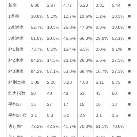
勝率
6.30
2.97
4.77
6.23
3.31
5.44
■14
1着率
30.8%
5.1%
12.7%
19.6%
1.2%
18.3%
■14
2連対率
52.7%
10.3%
26.8%
47.8%
8.3%
38.0%
■14
3連対率
61.5%
20.5%
46.5%
66.3%
29.8%
52.1%
■41
枠1着率
73.7%
0.0%
15.4%
5.3%
0.0%
9.1%
■13
枠2連率
84.2%
14.3%
23.1%
26.3%
5.6%
27.3%
■16
枠3連率
84.2%
57.1%
53.8%
68.4%
16.7%
27.3%
■14
枠別コ率
1.05
2.00
3.23
4.00
5.11
5.73
■12
能力指数
50
40
48
53
43
50
■41
平均ST
15
27
17
15
16
18
■41
平均ST順
3.1
5.3
3.3
2.9
3.1
3.5
■41
逃し率*
72.2%
42.9%
41.7%
75.0%
61.1%
70.0%