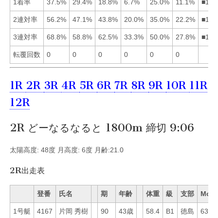
1着率
37.5%
29.4%
18.8%
6.7%
25.0%
11.1%
■125
2連対率
56.2%
47.1%
43.8%
20.0%
35.0%
22.2%
■123
3連対率
68.8%
58.8%
62.5%
33.3%
50.0%
27.8%
■132
転覆回数
0
0
0
0
0
0
1R
2R
3R
4R
5R
6R
7R
8R
9R
10R
11R
12R
2R どーなるなると 1800m 締切 9:06
太陽高度: 48度 月高度: 6度 月齢:21.0
2R出走表
登番
氏名
期
年齢
体重
級
支部
Mo
1号艇
4167
片岡 秀樹
90
43歳
58.4
B1
徳島
63