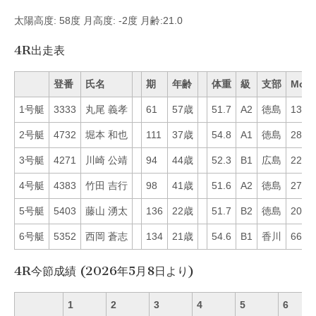
太陽高度: 58度 月高度: -2度 月齢:21.0
4R出走表
登番
氏名
期
年齢
体重
級
支部
Mo
1号艇
3333
丸尾 義孝
61
57歳
51.7
A2
徳島
13
2号艇
4732
堀本 和也
111
37歳
54.8
A1
徳島
28
3号艇
4271
川崎 公靖
94
44歳
52.3
B1
広島
22
4号艇
4383
竹田 吉行
98
41歳
51.6
A2
徳島
27
5号艇
5403
藤山 湧太
136
22歳
51.7
B2
徳島
20
6号艇
5352
西岡 蒼志
134
21歳
54.6
B1
香川
66
4R今節成績 (2026年5月8日より)
1
2
3
4
5
6