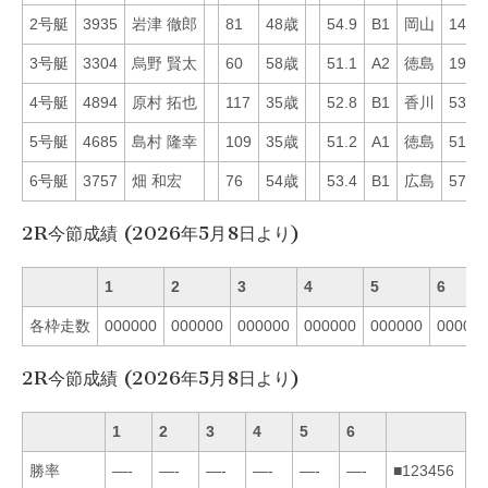
2号艇
3935
岩津 徹郎
81
48歳
54.9
B1
岡山
14
3号艇
3304
烏野 賢太
60
58歳
51.1
A2
徳島
19
4号艇
4894
原村 拓也
117
35歳
52.8
B1
香川
53
5号艇
4685
島村 隆幸
109
35歳
51.2
A1
徳島
51
6号艇
3757
畑 和宏
76
54歳
53.4
B1
広島
57
2R今節成績 (2026年5月8日より)
1
2
3
4
5
6
各枠走数
000000
000000
000000
000000
000000
00000
2R今節成績 (2026年5月8日より)
1
2
3
4
5
6
勝率
—-
—-
—-
—-
—-
—-
■123456