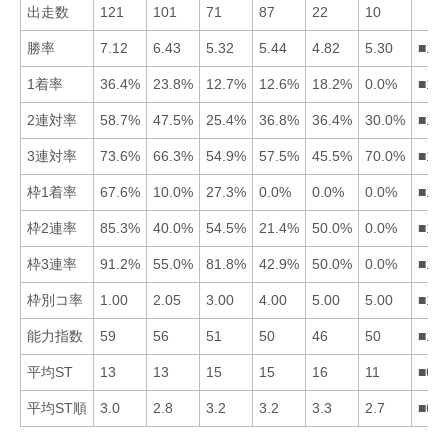
出走数
121
101
71
87
22
10
勝率
7.12
6.43
5.32
5.44
4.82
5.30
■12
1着率
36.4%
23.8%
12.7%
12.6%
18.2%
0.0%
■12
2連対率
58.7%
47.5%
25.4%
36.8%
36.4%
30.0%
■12
3連対率
73.6%
66.3%
54.9%
57.5%
45.5%
70.0%
■16
枠1着率
67.6%
10.0%
27.3%
0.0%
0.0%
0.0%
■13
枠2連率
85.3%
40.0%
54.5%
21.4%
50.0%
0.0%
■13
枠3連率
91.2%
55.0%
81.8%
42.9%
50.0%
0.0%
■13
枠別コ率
1.00
2.05
3.00
4.00
5.00
5.00
■12
能力指数
59
56
51
50
46
50
■12
平均ST
13
13
15
15
16
11
■61
平均ST順
3.0
2.8
3.2
3.2
3.3
2.7
■62