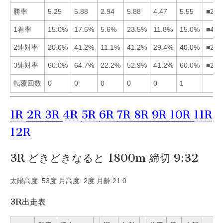
勝率
5.25
5.88
2.94
5.88
4.47
5.55
■246
1着率
15.0%
17.6%
5.6%
23.5%
11.8%
15.0%
■421
2連対率
20.0%
41.2%
11.1%
41.2%
29.4%
40.0%
■246
3連対率
60.0%
64.7%
22.2%
52.9%
41.2%
60.0%
■216
転覆回数
0
0
0
0
0
1
1R
2R
3R
4R
5R
6R
7R
8R
9R
10R
11R
12R
3R どきどきなると 1800m 締切 9:32
太陽高度: 53度 月高度: 2度 月齢:21.0
3R出走表