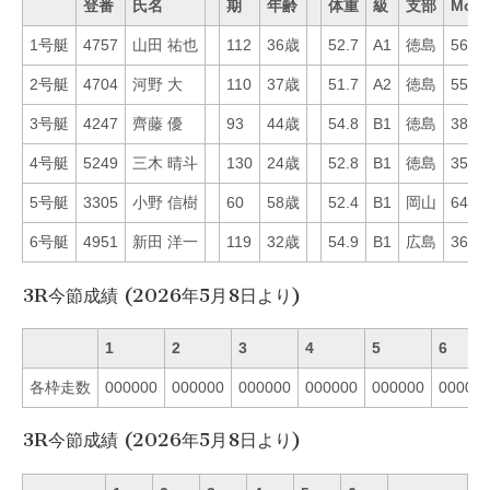
登番
氏名
期
年齢
体重
級
支部
Mo
1号艇
4757
山田 祐也
112
36歳
52.7
A1
徳島
56
2号艇
4704
河野 大
110
37歳
51.7
A2
徳島
55
3号艇
4247
齊藤 優
93
44歳
54.8
B1
徳島
38
4号艇
5249
三木 晴斗
130
24歳
52.8
B1
徳島
35
5号艇
3305
小野 信樹
60
58歳
52.4
B1
岡山
64
6号艇
4951
新田 洋一
119
32歳
54.9
B1
広島
36
3R今節成績 (2026年5月8日より)
1
2
3
4
5
6
各枠走数
000000
000000
000000
000000
000000
00000
3R今節成績 (2026年5月8日より)