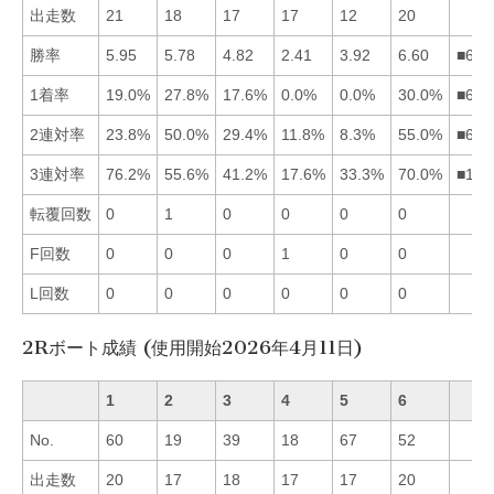
出走数
21
18
17
17
12
20
勝率
5.95
5.78
4.82
2.41
3.92
6.60
■612
1着率
19.0%
27.8%
17.6%
0.0%
0.0%
30.0%
■621
2連対率
23.8%
50.0%
29.4%
11.8%
8.3%
55.0%
■623
3連対率
76.2%
55.6%
41.2%
17.6%
33.3%
70.0%
■162
転覆回数
0
1
0
0
0
0
F回数
0
0
0
1
0
0
L回数
0
0
0
0
0
0
2Rボート成績 (使用開始2026年4月11日)
1
2
3
4
5
6
No.
60
19
39
18
67
52
出走数
20
17
18
17
17
20