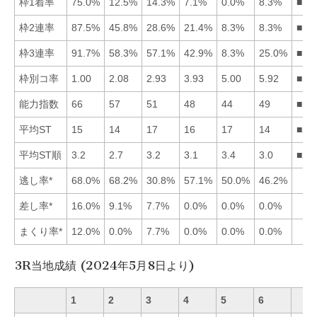
枠1着率
75.0%
12.5%
14.3%
7.1%
0.0%
8.3%
■13
枠2連率
87.5%
45.8%
28.6%
21.4%
8.3%
8.3%
■12
枠3連率
91.7%
58.3%
57.1%
42.9%
8.3%
25.0%
■12
枠別コ率
1.00
2.08
2.93
3.93
5.00
5.92
■12
能力指数
66
57
51
48
44
49
■12
平均ST
15
14
17
16
17
14
■26
平均ST順
3.2
2.7
3.2
3.1
3.4
3.0
■26
逃し率*
68.0%
68.2%
30.8%
57.1%
50.0%
46.2%
差し率*
16.0%
9.1%
7.7%
0.0%
0.0%
0.0%
まくり率*
12.0%
0.0%
7.7%
0.0%
0.0%
0.0%
3R当地成績 (2024年5月8日より)
1
2
3
4
5
6