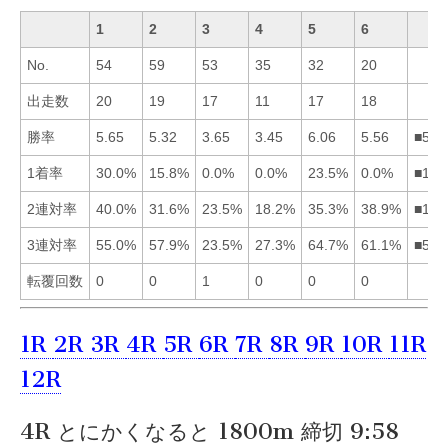
1
2
3
4
5
6
No.
54
59
53
35
32
20
出走数
20
19
17
11
17
18
勝率
5.65
5.32
3.65
3.45
6.06
5.56
■516
1着率
30.0%
15.8%
0.0%
0.0%
23.5%
0.0%
■152
2連対率
40.0%
31.6%
23.5%
18.2%
35.3%
38.9%
■165
3連対率
55.0%
57.9%
23.5%
27.3%
64.7%
61.1%
■562
転覆回数
0
0
1
0
0
0
1R
2R
3R
4R
5R
6R
7R
8R
9R
10R
11R
12R
4R とにかくなると 1800m 締切 9:58