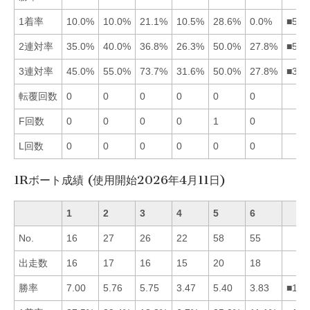
1着率
10.0%
10.0%
21.1%
10.5%
28.6%
0.0%
■534
2連対率
35.0%
40.0%
36.8%
26.3%
50.0%
27.8%
■523
3連対率
45.0%
55.0%
73.7%
31.6%
50.0%
27.8%
■325
転覆回数
0
0
0
0
0
0
F回数
0
0
0
0
1
0
L回数
0
0
0
0
0
0
1Rボート成績 (使用開始2026年4月11日)
1
2
3
4
5
6
No.
16
27
26
22
58
55
出走数
16
17
16
15
20
18
勝率
7.00
5.76
5.75
3.47
5.40
3.83
■123