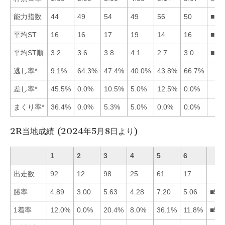
能力指数
44
49
54
49
56
50
■53
平均ST
16
16
17
19
14
16
■56
平均ST順
3.2
3.6
3.8
4.1
2.7
3.0
■56
逃し率*
9.1%
64.3%
47.4%
40.0%
43.8%
66.7%
差し率*
45.5%
0.0%
10.5%
5.0%
12.5%
0.0%
まくり率*
36.4%
0.0%
5.3%
5.0%
0.0%
0.0%
2R当地成績 (2024年5月8日より)
1
2
3
4
5
6
出走数
92
12
98
25
61
17
勝率
4.89
3.00
5.63
4.28
7.20
5.06
■53
1着率
12.0%
0.0%
20.4%
8.0%
36.1%
11.8%
■53