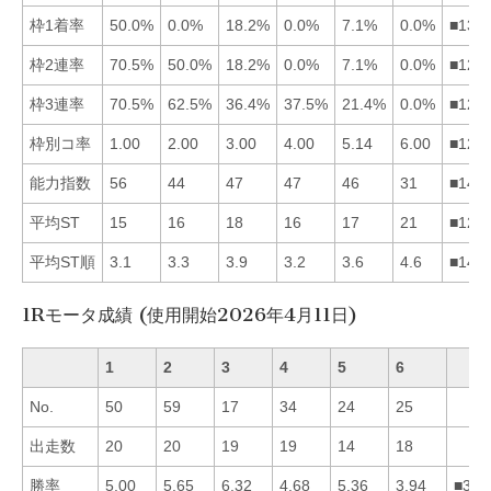
枠1着率
50.0%
0.0%
18.2%
0.0%
7.1%
0.0%
■135
枠2連率
70.5%
50.0%
18.2%
0.0%
7.1%
0.0%
■123
枠3連率
70.5%
62.5%
36.4%
37.5%
21.4%
0.0%
■124
枠別コ率
1.00
2.00
3.00
4.00
5.14
6.00
■123
能力指数
56
44
47
47
46
31
■143
平均ST
15
16
18
16
17
21
■124
平均ST順
3.1
3.3
3.9
3.2
3.6
4.6
■142
1Rモータ成績 (使用開始2026年4月11日)
1
2
3
4
5
6
No.
50
59
17
34
24
25
出走数
20
20
19
19
14
18
勝率
5.00
5.65
6.32
4.68
5.36
3.94
■325