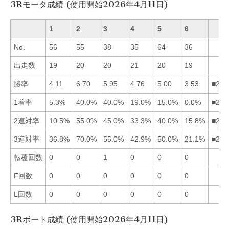
3Rモータ成績 (使用開始2026年4月11日)
1
2
3
4
5
6
No.
56
55
38
35
64
36
出走数
19
20
20
21
20
19
勝率
4.11
6.70
5.95
4.76
5.00
3.53
■235
1着率
5.3%
40.0%
40.0%
19.0%
15.0%
0.0%
■234
2連対率
10.5%
55.0%
45.0%
33.3%
40.0%
15.8%
■235
3連対率
36.8%
70.0%
55.0%
42.9%
50.0%
21.1%
■235
転覆回数
0
0
1
0
0
0
F回数
0
0
0
0
0
0
L回数
0
0
0
0
0
0
3Rボート成績 (使用開始2026年4月11日)