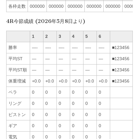
各枠走数
000000
000000
000000
000000
000000
00000
4R今節成績 (2026年5月8日より)
1
2
3
4
5
6
勝率
—-
—-
—-
—-
—-
—-
■123456
平均ST
—
—
—
—
—
—
■123456
平均ST順
—
—
—
—
—
—
■123456
体重増減
+0.0
+0.0
+0.0
+0.0
+0.0
+0.0
■123456
ペラ
0
0
0
0
0
0
リング
0
0
0
0
0
0
ピストン
0
0
0
0
0
0
ギア
0
0
0
0
0
0
電気
0
0
0
0
0
0