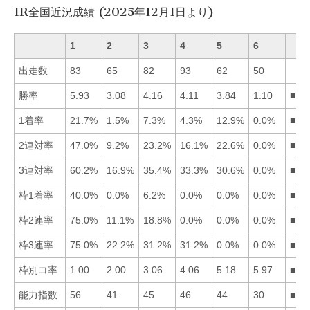
1R全国近況成績 (2025年12月1日より)
1
2
3
4
5
6
出走数
83
65
82
93
62
50
勝率
5.93
3.08
4.16
4.11
3.84
1.10
■13
1着率
21.7%
1.5%
7.3%
4.3%
12.9%
0.0%
■15
2連対率
47.0%
9.2%
23.2%
16.1%
22.6%
0.0%
■13
3連対率
60.2%
16.9%
35.4%
33.3%
30.6%
0.0%
■13
枠1着率
40.0%
0.0%
6.2%
0.0%
0.0%
0.0%
■13
枠2連率
75.0%
11.1%
18.8%
0.0%
0.0%
0.0%
■13
枠3連率
75.0%
22.2%
31.2%
31.2%
0.0%
0.0%
■13
枠別コ率
1.00
2.00
3.06
4.06
5.18
5.97
■12
能力指数
56
41
45
46
44
30
■14