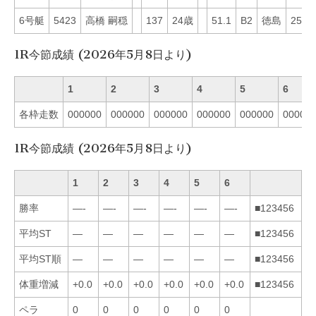
6号艇
5423
高橋 嗣穏
137
24歳
51.1
B2
徳島
25
1R今節成績 (2026年5月8日より)
1
2
3
4
5
6
各枠走数
000000
000000
000000
000000
000000
00000
1R今節成績 (2026年5月8日より)
1
2
3
4
5
6
勝率
—-
—-
—-
—-
—-
—-
■123456
平均ST
—
—
—
—
—
—
■123456
平均ST順
—
—
—
—
—
—
■123456
体重増減
+0.0
+0.0
+0.0
+0.0
+0.0
+0.0
■123456
ペラ
0
0
0
0
0
0