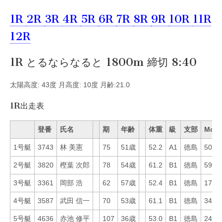
1R
2R
3R
4R
5R
6R
7R
8R
9R
10R
11R
12R
1R とるならなると 1800m 締切 8:40
太陽高度: 43度 月高度: 10度 月齢:21.0
1R出走表
登番
氏名
期
年齢
体重
級
支部
Mo
1号艇
3743
林 美憲
75
51歳
52.2
A1
徳島
50
2号艇
3820
樫葉 次郎
78
54歳
61.2
B1
徳島
59
3号艇
3361
岡部 浩
62
57歳
52.4
B1
徳島
17
4号艇
3587
武田 信一
70
53歳
61.1
B1
徳島
34
5号艇
4636
赤池 修平
107
36歳
53.0
B1
徳島
24