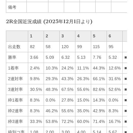
備考
2R全国近況成績 (2025年12月1日より)
1
2
3
4
5
6
出走数
82
58
120
99
115
95
勝率
3.66
5.09
6.32
5.13
7.76
5.32
■53
1着率
2.4%
10.3%
24.2%
11.1%
44.3%
12.6%
■53
2連対率
9.8%
29.3%
43.3%
26.3%
66.1%
31.6%
■53
3連対率
30.5%
48.3%
67.5%
55.6%
82.6%
52.6%
■53
枠1着率
8.3%
0.0%
27.8%
15.0%
14.3%
0.0%
■34
枠2連率
8.3%
46.2%
55.6%
35.0%
42.9%
8.3%
■32
枠3連率
33.3%
53.8%
72.2%
60.0%
71.4%
16.7%
■35
枠別コ率
1.08
2.00
3.00
4.00
5.14
5.67
■12