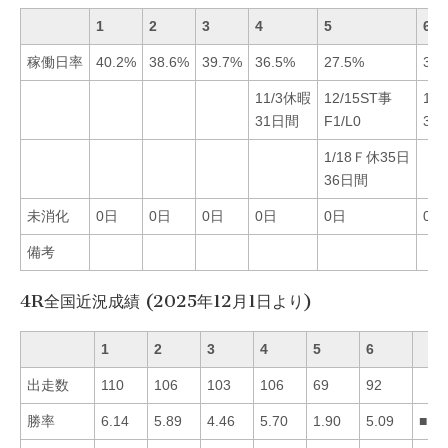
1
2
3
4
5
6
稼働日率
40.2%
38.6%
39.7%
36.5%
27.5%
31.
11/3休暇
12/15ST事
11
31日間
F1/L0
31
1/18Ｆ休35日
36日間
未消化
0日
0日
0日
0日
0日
0日
備考
4R全国近況成績 (2025年12月1日より)
1
2
3
4
5
6
出走数
110
106
103
106
69
92
勝率
6.14
5.89
4.46
5.70
1.90
5.09
■12