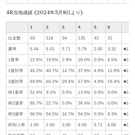
4R当地成績 (2024年5月8日より)
1
2
3
4
5
6
出走数
93
118
34
135
42
31
勝率
6.44
6.01
3.71
5.79
2.05
3.32
■124
1着率
22.6%
19.5%
2.9%
20.0%
0.0%
6.5%
■142
2連対率
45.2%
40.7%
14.7%
37.8%
4.8%
12.9%
■124
3連対率
69.9%
60.2%
29.4%
57.8%
4.8%
19.4%
■124
枠1着率
52.4%
9.1%
0.0%
13.6%
0.0%
0.0%
■142
枠2連率
85.7%
22.7%
0.0%
36.4%
0.0%
0.0%
■142
枠3連率
90.5%
54.5%
16.7%
54.5%
0.0%
8.3%
■124
枠別コ率
1.00
2.00
3.00
4.09
5.71
6.00
■123