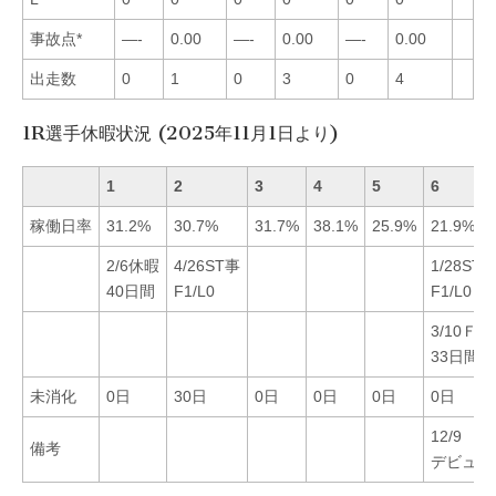
事故点*
—-
0.00
—-
0.00
—-
0.00
出走数
0
1
0
3
0
4
1R選手休暇状況 (2025年11月1日より)
1
2
3
4
5
6
稼働日率
31.2%
30.7%
31.7%
38.1%
25.9%
21.9%
2/6休暇
4/26ST事
1/28ST
40日間
F1/L0
F1/L0
3/10Ｆ休
33日間
未消化
0日
30日
0日
0日
0日
0日
12/9
備考
デビュー