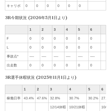
キャリボ
0
0
0
0
0
0
3R今期状況 (2026年5月1日より)
1
2
3
4
5
6
F
0
0
0
0
0
0
L
0
0
0
0
0
0
事故点*
—-
—-
—-
—-
—-
—-
出走数
0
0
0
0
0
0
3R選手休暇状況 (2025年11月1日より)
1
2
3
4
5
6
稼働日率
43.4%
47.6%
32.8%
30.7%
30.2%
27.0
12/14休暇
10/21休暇
10/2