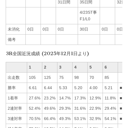
31日間
35日間
32日
4/23ST事
F1/L0
未消化
0日
0日
0日
30日
0日
0日
備考
3R全国近況成績 (2025年12月1日より)
1
2
3
4
5
6
出走数
105
125
75
98
70
85
勝率
6.61
6.44
5.33
5.20
4.00
5.21
■12
1着率
27.6%
23.2%
14.7%
17.3%
12.9%
11.8%
■12
2連対率
52.4%
49.6%
29.3%
31.6%
22.9%
29.4%
■12
3連対率
70.5%
66.4%
49.3%
53.1%
32.9%
54.1%
■12