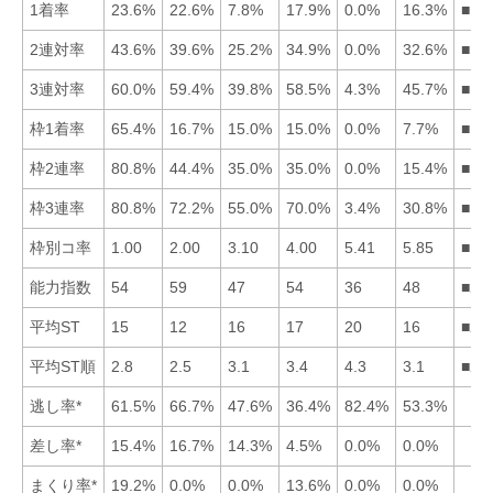
1着率
23.6%
22.6%
7.8%
17.9%
0.0%
16.3%
■12
2連対率
43.6%
39.6%
25.2%
34.9%
0.0%
32.6%
■12
3連対率
60.0%
59.4%
39.8%
58.5%
4.3%
45.7%
■12
枠1着率
65.4%
16.7%
15.0%
15.0%
0.0%
7.7%
■12
枠2連率
80.8%
44.4%
35.0%
35.0%
0.0%
15.4%
■12
枠3連率
80.8%
72.2%
55.0%
70.0%
3.4%
30.8%
■12
枠別コ率
1.00
2.00
3.10
4.00
5.41
5.85
■12
能力指数
54
59
47
54
36
48
■21
平均ST
15
12
16
17
20
16
■21
平均ST順
2.8
2.5
3.1
3.4
4.3
3.1
■21
逃し率*
61.5%
66.7%
47.6%
36.4%
82.4%
53.3%
差し率*
15.4%
16.7%
14.3%
4.5%
0.0%
0.0%
まくり率*
19.2%
0.0%
0.0%
13.6%
0.0%
0.0%