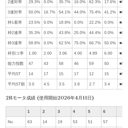
2連対率
29.3%
0.0%
35.7%
16.0%
62.3%
17.6%
■53
3連対率
50.0%
16.7%
54.1%
44.0%
75.4%
41.2%
■53
枠1着率
23.5%
0.0%
18.8%
0.0%
22.2%
0.0%
■15
枠2連率
35.3%
0.0%
43.8%
25.0%
44.4%
0.0%
■53
枠3連率
58.8%
0.0%
62.5%
75.0%
66.7%
50.0%
■45
枠別コ率
1.00
2.00
3.06
4.00
4.89
6.00
■12
能力指数
47
43
58
46
59
50
■53
平均ST
14
17
15
17
12
15
■51
平均ST順
3.0
4.5
3.5
3.8
2.7
3.4
■51
2Rモータ成績 (使用開始2026年4月11日)
1
2
3
4
5
6
No.
63
14
19
53
51
57