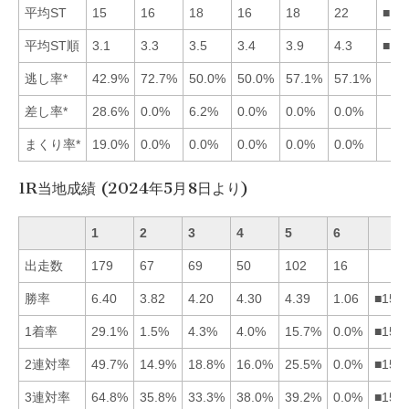
平均ST
15
16
18
16
18
22
■14
平均ST順
3.1
3.3
3.5
3.4
3.9
4.3
■12
逃し率*
42.9%
72.7%
50.0%
50.0%
57.1%
57.1%
差し率*
28.6%
0.0%
6.2%
0.0%
0.0%
0.0%
まくり率*
19.0%
0.0%
0.0%
0.0%
0.0%
0.0%
1R当地成績 (2024年5月8日より)
1
2
3
4
5
6
出走数
179
67
69
50
102
16
勝率
6.40
3.82
4.20
4.30
4.39
1.06
■154
1着率
29.1%
1.5%
4.3%
4.0%
15.7%
0.0%
■153
2連対率
49.7%
14.9%
18.8%
16.0%
25.5%
0.0%
■153
3連対率
64.8%
35.8%
33.3%
38.0%
39.2%
0.0%
■154