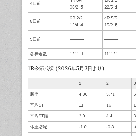
4日前
06/2
５
22/5
１
6R 2/2
4R 5/5
5日前
12/4
４
15/2
５
5日前
———-
———-
各枠走数
121111
111121
1R今節成績 (2026年5月3日より)
1
2
3
勝率
4.86
3.71
6
平均ST
11
16
1
平均ST順
2.9
4.4
3
体重増減
-1.0
-0.3
-