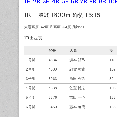
1R
2R
3R
4R
5R
6R
7R
8R
9R
10
1R 一般戦 1800m 締切 15:15
太陽高度: 42度 月高度:-64度 月齢:21.2
1R出走表
登番
氏名
期
1号艇
4834
浜本 裕己
115
2号艇
4639
雑賀 勇貴
107
3号艇
3963
原田 秀弥
82
4号艇
4538
笠置 博之
103
5号艇
5376
吉田 一心
135
6号艇
5450
藤本 遼磨
138