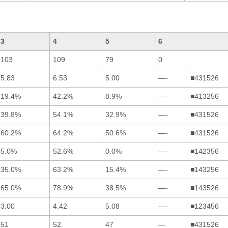
3
4
5
6
103
109
79
0
5.83
6.53
5.00
—-
■431526
19.4%
42.2%
8.9%
—-
■413256
39.8%
54.1%
32.9%
—-
■431526
60.2%
64.2%
50.6%
—-
■431526
5.0%
52.6%
0.0%
—-
■142356
35.0%
63.2%
15.4%
—-
■143256
65.0%
78.9%
38.5%
—-
■143526
3.00
4.42
5.08
—-
■123456
51
52
47
—
■431526