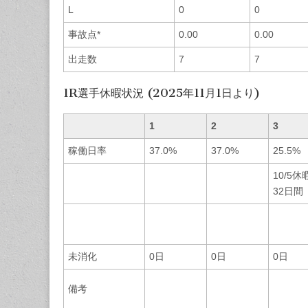
L
0
0
事故点*
0.00
0.00
出走数
7
7
1R選手休暇状況 (2025年11月1日より)
1
2
3
稼働日率
37.0%
37.0%
25.5%
10/5休
32日間
未消化
0日
0日
0日
備考