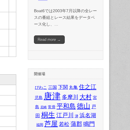
Boat6では2003年7月以降の全レー
スの番組とレース結果をデータベ
ース化し、…
Read more →
開催場
住之江
下関
三国
丸亀
びわこ
唐津
大村
多摩川
児島
宮
徳山
平和島
戸
島
常滑
尼崎
桐生
江戸川
浜名湖
田
津
芦屋
蒲郡
鳴門
若松
福岡