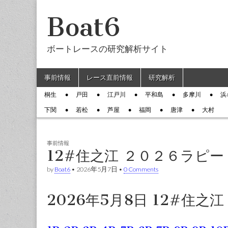
Boat6
ボートレースの研究解析サイト
Skip to content
事前情報
レース直前情報
研究解析
Main menu
桐生
戸田
江戸川
平和島
多摩川
浜
Sub menu
下関
若松
芦屋
福岡
唐津
大村
事前情報
12#住之江 ２０２６ラピー
by
Boat6
•
2026年5月7日
•
0 Comments
2026年5月8日 12#住之