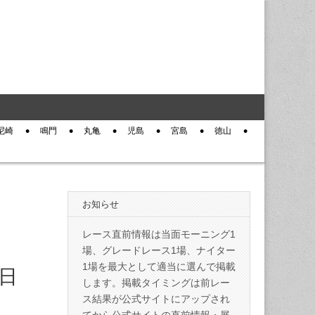
尼崎
鳴門
丸亀
児島
宮島
徳山
お知らせ
レース直前情報は当面モーニング1
場、グレードレース1場、ナイター
1場を最大として適当に選んで掲載
終日
します。掲載タイミングは前レー
ス結果が公式サイトにアップされ