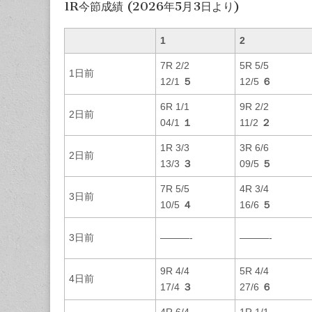
1R今節成績 (2026年5月3日より)
1
2
7R 2/2
5R 5/5
1日前
12/1
５
12/5
６
6R 1/1
9R 2/2
2日前
04/1
１
11/2
２
1R 3/3
3R 6/6
2日前
13/3
３
09/5
５
7R 5/5
4R 3/4
3日前
10/5
４
16/6
５
3日前
———-
———-
9R 4/4
5R 4/4
4日前
17/4
３
27/6
６
4R 6/4
1R 1/1