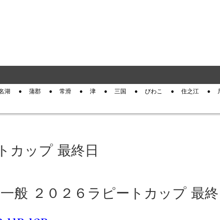
名湖
蒲郡
常滑
津
三国
びわこ
住之江
トカップ 最終日
江 一般 ２０２６ラピートカップ 最