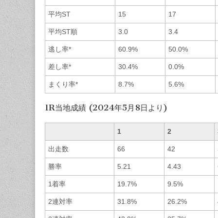
平均ST
15
17
平均ST順
3.0
3.4
逃し率*
60.9%
50.0%
差し率*
30.4%
0.0%
まくり率*
8.7%
5.6%
1R当地成績 (2024年5月8日より)
1
2
出走数
66
42
勝率
5.21
4.43
1着率
19.7%
9.5%
2連対率
31.8%
26.2%