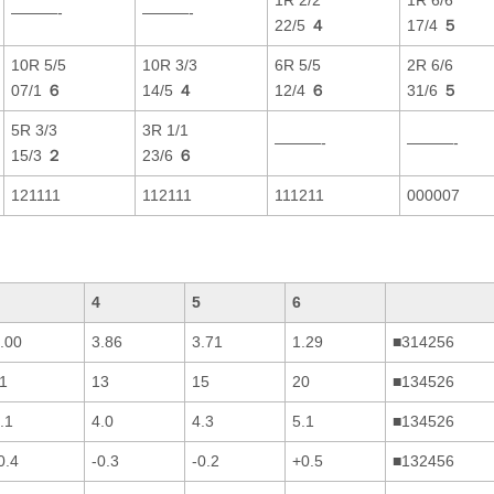
———-
———-
22/5
４
17/4
５
10R 5/5
10R 3/3
6R 5/5
2R 6/6
07/1
６
14/5
４
12/4
６
31/6
５
5R 3/3
3R 1/1
———-
———-
15/3
２
23/6
６
121111
112111
111211
000007
4
5
6
.00
3.86
3.71
1.29
■314256
1
13
15
20
■134526
.1
4.0
4.3
5.1
■134526
0.4
-0.3
-0.2
+0.5
■132456