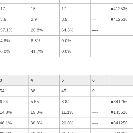
17
15
17
—
■412536
3.6
2.9
3.5
—
■412536
57.1%
20.8%
64.3%
—-
4.8%
8.3%
0.0%
—-
0.0%
41.7%
0.0%
—-
3
4
5
6
54
38
45
0
6.24
5.55
3.84
—-
■341256
14.8%
15.8%
11.1%
—-
■143526
48.1%
36.8%
20.0%
—-
■341256