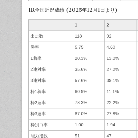
1R全国近況成績 (2025年12月1日より)
1
2
出走数
118
92
勝率
5.75
4.60
1着率
20.3%
13.0%
2連対率
35.6%
27.2%
3連対率
57.6%
39.1%
枠1着率
60.9%
11.1%
枠2連率
78.3%
22.2%
枠3連率
87.0%
27.8%
枠別コ率
1.00
1.94
能力指数
51
47