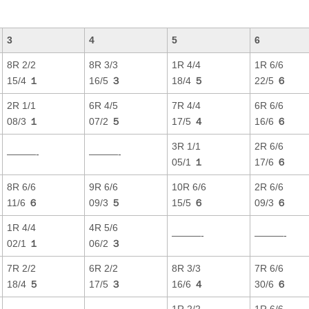
3
4
5
6
8R 2/2
8R 3/3
1R 4/4
1R 6/6
15/4
１
16/5
３
18/4
５
22/5
６
2R 1/1
6R 4/5
7R 4/4
6R 6/6
08/3
１
07/2
５
17/5
４
16/6
６
3R 1/1
2R 6/6
———-
———-
05/1
１
17/6
６
8R 6/6
9R 6/6
10R 6/6
2R 6/6
11/6
６
09/3
５
15/5
６
09/3
６
1R 4/4
4R 5/6
———-
———-
02/1
１
06/2
３
7R 2/2
6R 2/2
8R 3/3
7R 6/6
18/4
５
17/5
３
16/6
４
30/6
６
1R 2/2
1R 6/6