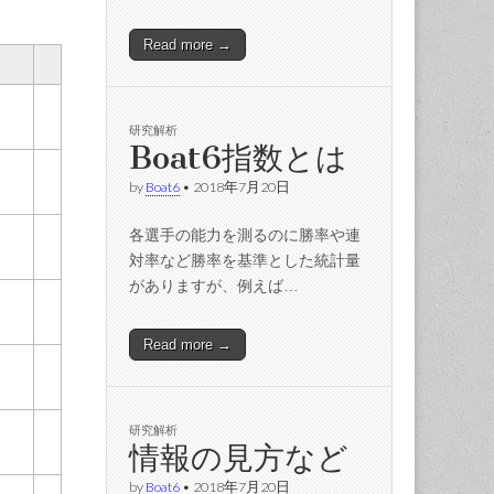
Read more →
研究解析
Boat6指数とは
by
Boat6
•
2018年7月20日
各選手の能力を測るのに勝率や連
対率など勝率を基準とした統計量
がありますが、例えば…
Read more →
研究解析
情報の見方など
by
Boat6
•
2018年7月20日