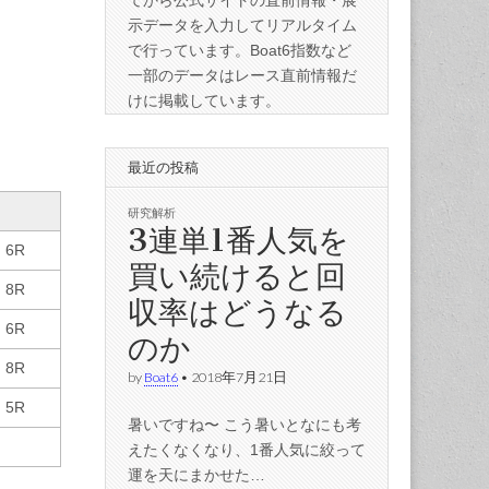
てから公式サイトの直前情報・展
示データを入力してリアルタイム
で行っています。Boat6指数など
一部のデータはレース直前情報だ
けに掲載しています。
最近の投稿
研究解析
3連単1番人気を
6R
買い続けると回
8R
収率はどうなる
6R
のか
8R
by
Boat6
•
2018年7月21日
5R
暑いですね〜 こう暑いとなにも考
えたくなくなり、1番人気に絞って
運を天にまかせた…