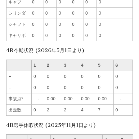
キャブ
0
0
0
0
0
0
シリンダ
0
0
0
0
0
0
シャフト
0
0
0
0
0
0
キャリボ
0
0
0
0
0
0
4R今期状況 (2026年5月1日より)
1
2
3
4
5
6
F
0
0
0
0
0
0
L
0
0
0
0
0
0
事故点*
—-
0.00
0.00
0.00
0.00
—-
出走数
0
2
2
4
7
0
4R選手休暇状況 (2025年11月1日より)