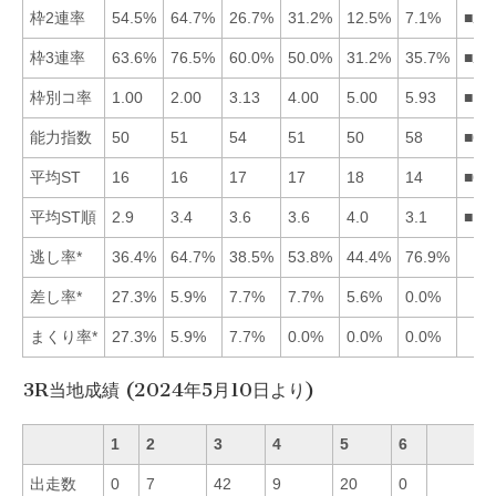
枠2連率
54.5%
64.7%
26.7%
31.2%
12.5%
7.1%
■21
枠3連率
63.6%
76.5%
60.0%
50.0%
31.2%
35.7%
■21
枠別コ率
1.00
2.00
3.13
4.00
5.00
5.93
■12
能力指数
50
51
54
51
50
58
■63
平均ST
16
16
17
17
18
14
■62
平均ST順
2.9
3.4
3.6
3.6
4.0
3.1
■16
逃し率*
36.4%
64.7%
38.5%
53.8%
44.4%
76.9%
差し率*
27.3%
5.9%
7.7%
7.7%
5.6%
0.0%
まくり率*
27.3%
5.9%
7.7%
0.0%
0.0%
0.0%
3R当地成績 (2024年5月10日より)
1
2
3
4
5
6
出走数
0
7
42
9
20
0