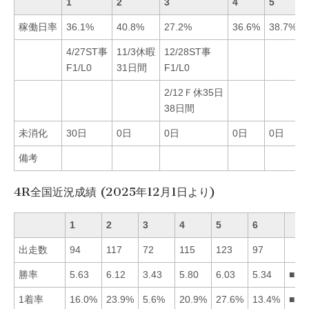
1
2
3
4
5
稼働日率
36.1%
40.8%
27.2%
36.6%
38.7%
4/27ST事
11/3休暇
12/28ST事
F1/L0
31日間
F1/L0
2/12Ｆ休35日
38日間
未消化
30日
0日
0日
0日
0日
備考
4R全国近況成績 (2025年12月1日より)
1
2
3
4
5
6
出走数
94
117
72
115
123
97
勝率
5.63
6.12
3.43
5.80
6.03
5.34
■25
1着率
16.0%
23.9%
5.6%
20.9%
27.6%
13.4%
■52