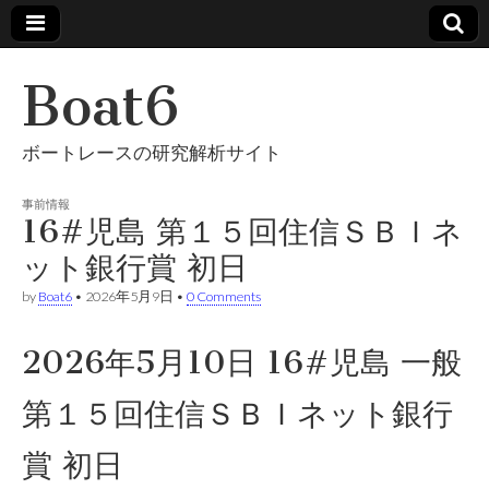
Boat6
ボートレースの研究解析サイト
事前情報
16#児島 第１５回住信ＳＢＩネ
ット銀行賞 初日
by
Boat6
•
2026年5月9日
•
0 Comments
2026年5月10日 16#児島 一般
第１５回住信ＳＢＩネット銀行
賞 初日