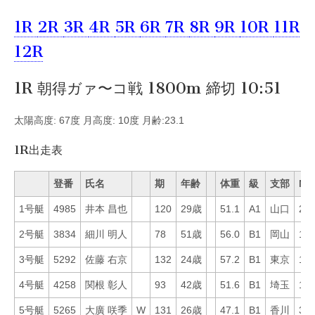
1R
2R
3R
4R
5R
6R
7R
8R
9R
10R
11R
12R
1R 朝得ガァ〜コ戦 1800m 締切 10:51
太陽高度: 67度 月高度: 10度 月齢:23.1
1R出走表
登番
氏名
期
年齢
体重
級
支部
Mo
1号艇
4985
井本 昌也
120
29歳
51.1
A1
山口
26
2号艇
3834
細川 明人
78
51歳
56.0
B1
岡山
16
3号艇
5292
佐藤 右京
132
24歳
57.2
B1
東京
13
4号艇
4258
関根 彰人
93
42歳
51.6
B1
埼玉
14
5号艇
5265
大廣 咲季
W
131
26歳
47.1
B1
香川
37