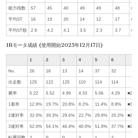
能力指数
57
45
40
49
49
48
■1
平均ST
16
19
20
14
12
17
■5
平均ST順
2.9
4.2
4.1
3.5
2.3
3.7
■5
1Rモータ成績 (使用開始2025年12月17日)
1
2
3
4
5
6
No.
26
16
13
14
37
32
出走数
125
122
125
110
114
114
勝率
5.22
5.52
4.99
4.33
5.06
4.29
■215
1着率
12.8%
19.7%
20.8%
8.2%
11.4%
8.8%
■321
2連対率
32.0%
39.3%
29.6%
22.7%
29.8%
20.2%
■215
3連対率
52.0%
54.1%
46.4%
40.0%
51.8%
37.7%
■215
転覆回数
2
0
0
2
1
2