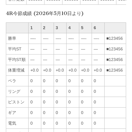
4R今節成績 (2026年5月10日より)
1
2
3
4
5
6
勝率
—-
—-
—-
—-
—-
—-
■123456
平均ST
—
—
—
—
—
—
■123456
平均ST順
—
—
—
—
—
—
■123456
体重増減
+0.0
+0.0
+0.0
+0.0
+0.0
+0.0
■123456
ペラ
0
0
0
0
0
0
リング
0
0
0
0
0
0
ピストン
0
0
0
0
0
0
ギア
0
0
0
0
0
0
電気
0
0
0
0
0
0