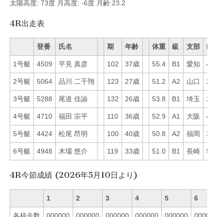
太陽高度: 73度 月高度: -6度 月齢:23.2
4R出走表
登番
氏名
期
年齢
体重
級
支部
Mo
1号艇
4509
平見 真彦
102
37歳
55.4
B1
愛知
49
2号艇
5064
品川 二千翔
123
27歳
51.2
A2
山口
25
3号艇
5288
尾道 佳諭
132
26歳
53.8
B1
埼玉
21
4号艇
4710
福田 宗平
110
36歳
52.9
A1
大阪
45
5号艇
4424
松尾 昂明
100
40歳
50.8
A2
福岡
29
6号艇
4948
木場 悠介
119
33歳
51.0
B1
長崎
57
4R今節成績 (2026年5月10日より)
1
2
3
4
5
6
各枠走数
000000
000000
000000
000000
000000
00000