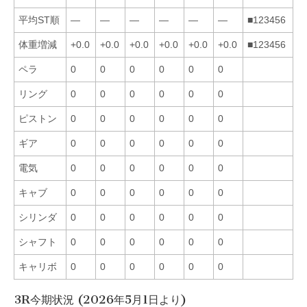
平均ST順
—
—
—
—
—
—
■123456
体重増減
+0.0
+0.0
+0.0
+0.0
+0.0
+0.0
■123456
ペラ
0
0
0
0
0
0
リング
0
0
0
0
0
0
ピストン
0
0
0
0
0
0
ギア
0
0
0
0
0
0
電気
0
0
0
0
0
0
キャブ
0
0
0
0
0
0
シリンダ
0
0
0
0
0
0
シャフト
0
0
0
0
0
0
キャリボ
0
0
0
0
0
0
3R今期状況 (2026年5月1日より)