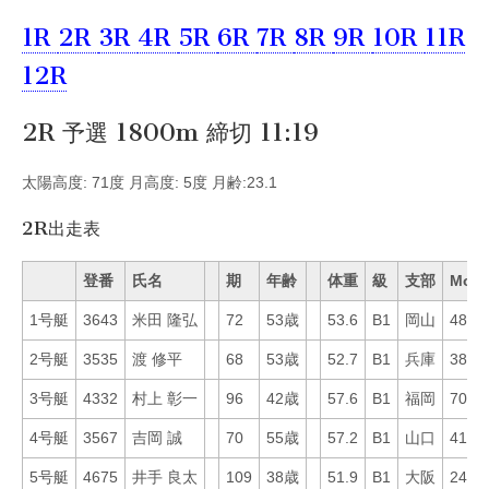
1R
2R
3R
4R
5R
6R
7R
8R
9R
10R
11R
12R
2R 予選 1800m 締切 11:19
太陽高度: 71度 月高度: 5度 月齢:23.1
2R出走表
登番
氏名
期
年齢
体重
級
支部
Mo
1号艇
3643
米田 隆弘
72
53歳
53.6
B1
岡山
48
2号艇
3535
渡 修平
68
53歳
52.7
B1
兵庫
38
3号艇
4332
村上 彰一
96
42歳
57.6
B1
福岡
70
4号艇
3567
吉岡 誠
70
55歳
57.2
B1
山口
41
5号艇
4675
井手 良太
109
38歳
51.9
B1
大阪
24