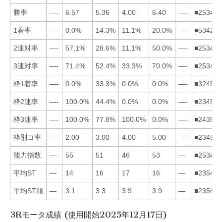
勝率
—-
6.57
5.36
4.00
6.40
—-
■253416
1着率
—-
0.0%
14.3%
11.1%
20.0%
—-
■534216
2連対率
—-
57.1%
28.6%
11.1%
50.0%
—-
■253416
3連対率
—-
71.4%
52.4%
33.3%
70.0%
—-
■253416
枠1着率
—-
0.0%
33.3%
0.0%
0.0%
—-
■324516
枠2連率
—-
100.0%
44.4%
0.0%
0.0%
—-
■234516
枠3連率
—-
100.0%
77.8%
100.0%
0.0%
—-
■243516
枠別コ率
—-
2.00
3.00
4.00
5.00
—-
■234516
能力指数
—
55
51
46
53
—
■253416
平均ST
—
14
16
17
16
—
■235416
平均ST順
—
3.1
3.3
3.9
3.9
—
■235416
3Rモータ成績 (使用開始2025年12月17日)