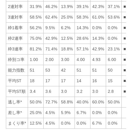
2連対率
31.9%
46.2%
13.9%
39.1%
42.3%
37.1%
■25
3連対率
58.5%
62.4%
25.0%
58.3%
61.0%
53.6%
■25
枠1着率
56.2%
9.5%
6.2%
14.3%
0.0%
0.0%
■14
枠2連率
75.0%
42.9%
12.5%
28.6%
14.3%
0.0%
■12
枠3連率
81.2%
71.4%
18.8%
57.1%
42.9%
23.1%
■12
枠別コ率
1.00
2.00
3.00
4.00
4.93
6.00
■12
能力指数
51
53
42
51
51
50
■25
平均ST
18
17
17
14
16
15
■46
平均ST順
3.4
3.6
3.0
3.2
3.0
2.8
■63
逃し率*
50.0%
72.7%
58.8%
40.0%
60.0%
50.0%
差し率*
25.0%
4.5%
5.9%
6.7%
0.0%
0.0%
まくり率*
12.5%
4.5%
0.0%
0.0%
6.7%
0.0%