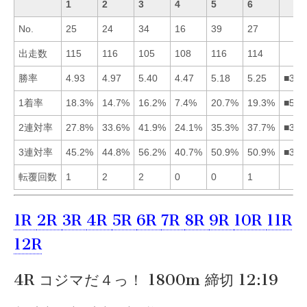
1
2
3
4
5
6
No.
25
24
34
16
39
27
出走数
115
116
105
108
116
114
勝率
4.93
4.97
5.40
4.47
5.18
5.25
■365
1着率
18.3%
14.7%
16.2%
7.4%
20.7%
19.3%
■561
2連対率
27.8%
33.6%
41.9%
24.1%
35.3%
37.7%
■365
3連対率
45.2%
44.8%
56.2%
40.7%
50.9%
50.9%
■365
転覆回数
1
2
2
0
0
1
1R
2R
3R
4R
5R
6R
7R
8R
9R
10R
11R
12R
4R コジマだ４っ！ 1800m 締切 12:19