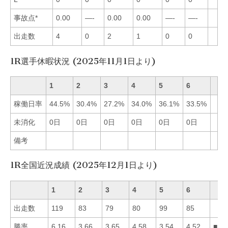
事故点*
0.00
—-
0.00
0.00
—-
—-
出走数
4
0
2
1
0
0
1R選手休暇状況 (2025年11月1日より)
1
2
3
4
5
6
稼働日率
44.5%
30.4%
27.2%
34.0%
36.1%
33.5%
未消化
0日
0日
0日
0日
0日
0日
備考
1R全国近況成績 (2025年12月1日より)
1
2
3
4
5
6
出走数
119
83
79
80
99
85
勝率
6.16
3.66
3.65
4.58
3.54
4.52
■14