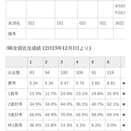
4/16ST
F2/L0
未消化
0日
0日
0日
0日
30日
備考
3R全国近況成績 (2025年12月1日より)
1
2
3
4
5
6
出走数
83
94
100
108
91
119
勝率
5.34
5.34
6.47
5.70
5.65
6.81
■63
1着率
13.3%
11.7%
24.0%
23.1%
19.8%
31.9%
■63
2連対率
34.9%
34.0%
44.0%
36.1%
40.7%
52.1%
■63
3連対率
56.6%
48.9%
70.0%
56.5%
56.0%
68.1%
■36
枠1着率
36.4%
11.8%
13.3%
6.2%
6.2%
0.0%
■13