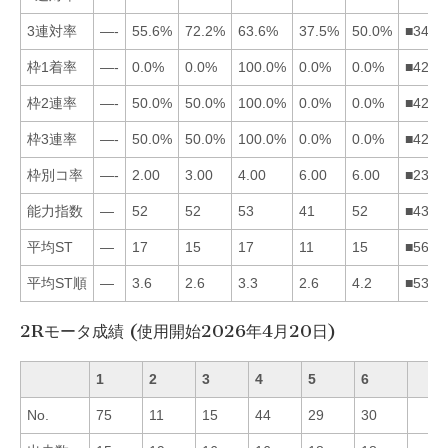
3連対率
—-
55.6%
72.2%
63.6%
37.5%
50.0%
■3426
枠1着率
—-
0.0%
0.0%
100.0%
0.0%
0.0%
■4235
枠2連率
—-
50.0%
50.0%
100.0%
0.0%
0.0%
■4235
枠3連率
—-
50.0%
50.0%
100.0%
0.0%
0.0%
■4235
枠別コ率
—-
2.00
3.00
4.00
6.00
6.00
■2345
能力指数
—
52
52
53
41
52
■4326
平均ST
—
17
15
17
11
15
■5634
平均ST順
—
3.6
2.6
3.3
2.6
4.2
■5342
2Rモータ成績 (使用開始2026年4月20日)
1
2
3
4
5
6
No.
75
11
15
44
29
30