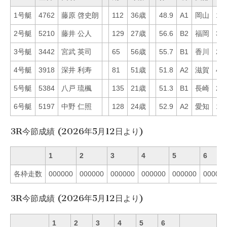
1号艇
4762
藤原 啓史朗
112
36歳
48.9
A1
岡山
18
2号艇
5210
藤井 公人
129
27歳
56.6
B2
福岡
39
3号艇
3442
宮武 英司
65
56歳
55.7
B1
香川
21
4号艇
3918
深井 利寿
81
51歳
51.8
A2
滋賀
45
5号艇
5384
八戸 琉楓
135
21歳
51.3
B1
長崎
26
6号艇
5197
中野 仁照
128
24歳
52.9
A2
愛知
13
3R今節成績 (2026年5月12日より)
1
2
3
4
5
6
各枠走数
000000
000000
000000
000000
000000
00000
3R今節成績 (2026年5月12日より)
1
2
3
4
5
6