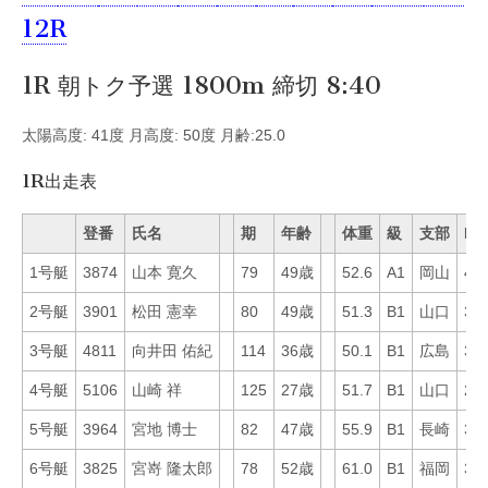
12R
1R 朝トク予選 1800m 締切 8:40
太陽高度: 41度 月高度: 50度 月齢:25.0
1R出走表
登番
氏名
期
年齢
体重
級
支部
Mo
1号艇
3874
山本 寛久
79
49歳
52.6
A1
岡山
47
2号艇
3901
松田 憲幸
80
49歳
51.3
B1
山口
33
3号艇
4811
向井田 佑紀
114
36歳
50.1
B1
広島
31
4号艇
5106
山崎 祥
125
27歳
51.7
B1
山口
25
5号艇
3964
宮地 博士
82
47歳
55.9
B1
長崎
32
6号艇
3825
宮嵜 隆太郎
78
52歳
61.0
B1
福岡
38