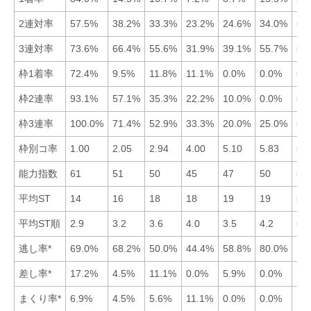
2連対率
57.5%
38.2%
33.3%
23.2%
24.6%
34.0%
■1
3連対率
73.6%
66.4%
55.6%
31.9%
39.1%
55.7%
■1
枠1着率
72.4%
9.5%
11.8%
11.1%
0.0%
0.0%
■1
枠2連率
93.1%
57.1%
35.3%
22.2%
10.0%
0.0%
■1
枠3連率
100.0%
71.4%
52.9%
33.3%
20.0%
25.0%
■1
枠別コ率
1.00
2.05
2.94
4.00
5.10
5.83
■1
能力指数
61
51
50
45
47
50
■1
平均ST
14
16
18
18
19
19
■1
平均ST順
2.9
3.2
3.6
4.0
3.5
4.2
■1
逃し率*
69.0%
68.2%
50.0%
44.4%
58.8%
80.0%
差し率*
17.2%
4.5%
11.1%
0.0%
5.9%
0.0%
まくり率*
6.9%
4.5%
5.6%
11.1%
0.0%
0.0%