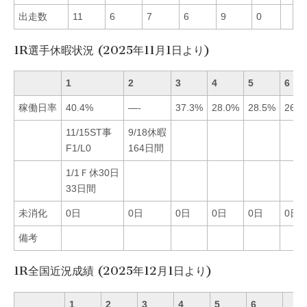
出走数
11
6
7
6
9
0
1R選手休暇状況 (2025年11月1日より)
1
2
3
4
5
6
稼働日率
40.4%
—-
37.3%
28.0%
28.5%
26.9
11/15ST事
9/18休暇
F1/L0
164日間
1/1Ｆ休30日
33日間
未消化
0日
0日
0日
0日
0日
0日
備考
1R全国近況成績 (2025年12月1日より)
1
2
3
4
5
6