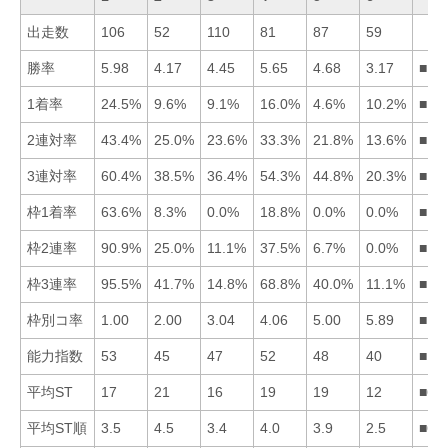
出走数
106
52
110
81
87
59
勝率
5.98
4.17
4.45
5.65
4.68
3.17
■14
1着率
24.5%
9.6%
9.1%
16.0%
4.6%
10.2%
■14
2連対率
43.4%
25.0%
23.6%
33.3%
21.8%
13.6%
■14
3連対率
60.4%
38.5%
36.4%
54.3%
44.8%
20.3%
■14
枠1着率
63.6%
8.3%
0.0%
18.8%
0.0%
0.0%
■14
枠2連率
90.9%
25.0%
11.1%
37.5%
6.7%
0.0%
■14
枠3連率
95.5%
41.7%
14.8%
68.8%
40.0%
11.1%
■14
枠別コ率
1.00
2.00
3.04
4.06
5.00
5.89
■12
能力指数
53
45
47
52
48
40
■14
平均ST
17
21
16
19
19
12
■63
平均ST順
3.5
4.5
3.4
4.0
3.9
2.5
■63