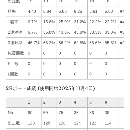
出走数
15
19
16
16
18
18
勝率
4.40
5.84
5.88
6.25
5.61
5.83
■432
1着率
6.7%
15.8%
25.0%
31.2%
22.2%
22.2%
■435
2連対率
6.7%
36.8%
43.8%
43.8%
33.3%
33.3%
■342
3連対率
46.7%
63.2%
56.2%
62.5%
55.6%
55.6%
■243
転覆回数
0
0
0
0
0
0
F回数
0
0
0
0
0
0
L回数
0
0
0
0
0
0
2Rボート成績 (使用開始2025年11月4日)
1
2
3
4
5
6
No.
60
59
75
36
56
39
出走数
123
128
126
124
122
114