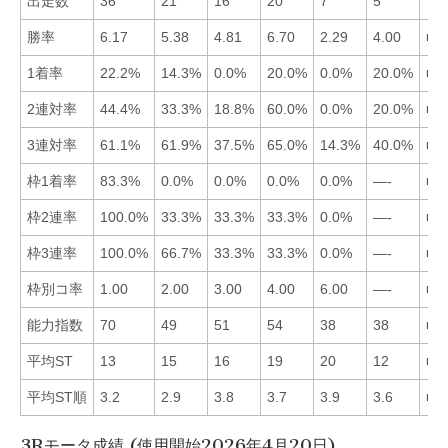
出走数
36
21
16
20
7
5
勝率
6.17
5.38
4.81
6.70
2.29
4.00
■4
1着率
22.2%
14.3%
0.0%
20.0%
0.0%
20.0%
■1
2連対率
44.4%
33.3%
18.8%
60.0%
0.0%
20.0%
■4
3連対率
61.1%
61.9%
37.5%
65.0%
14.3%
40.0%
■4
枠1着率
83.3%
0.0%
0.0%
0.0%
0.0%
—-
■1
枠2連率
100.0%
33.3%
33.3%
33.3%
0.0%
—-
■1
枠3連率
100.0%
66.7%
33.3%
33.3%
0.0%
—-
■1
枠別コ率
1.00
2.00
3.00
4.00
6.00
—-
■1
能力指数
70
49
51
54
38
38
■1
平均ST
13
15
16
19
20
12
■6
平均ST順
3.2
2.9
3.8
3.7
3.9
3.6
■2
3Rモータ成績 (使用開始2026年4月20日)