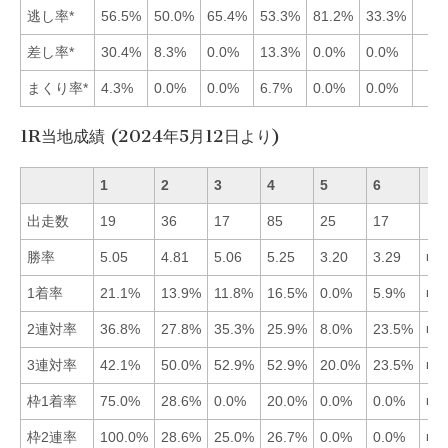
逃し率*
56.5%
50.0%
65.4%
53.3%
81.2%
33.3%
差し率*
30.4%
8.3%
0.0%
13.3%
0.0%
0.0%
まくり率*
4.3%
0.0%
0.0%
6.7%
0.0%
0.0%
1R当地成績 (2024年5月12日より)
1
2
3
4
5
6
出走数
19
36
17
85
25
17
勝率
5.05
4.81
5.06
5.25
3.20
3.29
■4
1着率
21.1%
13.9%
11.8%
16.5%
0.0%
5.9%
■1
2連対率
36.8%
27.8%
35.3%
25.9%
8.0%
23.5%
■1
3連対率
42.1%
50.0%
52.9%
52.9%
20.0%
23.5%
■3
枠1着率
75.0%
28.6%
0.0%
20.0%
0.0%
0.0%
■1
枠2連率
100.0%
28.6%
25.0%
26.7%
0.0%
0.0%
■1