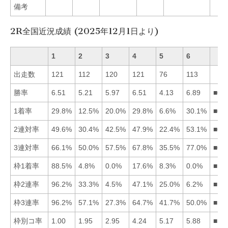
備考
2R全国近況成績 (2025年12月1日より)
1
2
3
4
5
6
出走数
121
112
120
121
76
113
勝率
6.51
5.21
5.97
6.51
4.13
6.89
■61
1着率
29.8%
12.5%
20.0%
29.8%
6.6%
30.1%
■61
2連対率
49.6%
30.4%
42.5%
47.9%
22.4%
53.1%
■61
3連対率
66.1%
50.0%
57.5%
67.8%
35.5%
77.0%
■64
枠1着率
88.5%
4.8%
0.0%
17.6%
8.3%
0.0%
■14
枠2連率
96.2%
33.3%
4.5%
47.1%
25.0%
6.2%
■14
枠3連率
96.2%
57.1%
27.3%
64.7%
41.7%
50.0%
■14
枠別コ率
1.00
1.95
2.95
4.24
5.17
5.88
■12