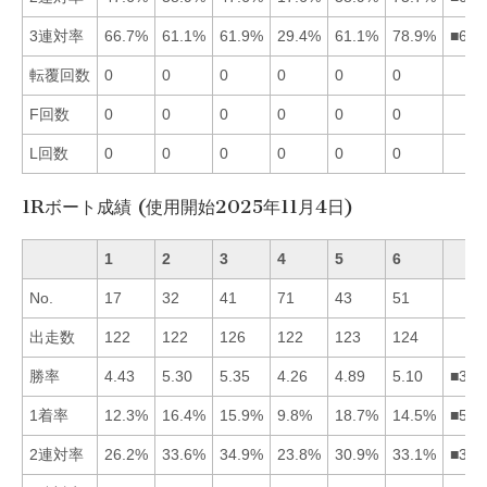
3連対率
66.7%
61.1%
61.9%
29.4%
61.1%
78.9%
■613
転覆回数
0
0
0
0
0
0
F回数
0
0
0
0
0
0
L回数
0
0
0
0
0
0
1Rボート成績 (使用開始2025年11月4日)
1
2
3
4
5
6
No.
17
32
41
71
43
51
出走数
122
122
126
122
123
124
勝率
4.43
5.30
5.35
4.26
4.89
5.10
■326
1着率
12.3%
16.4%
15.9%
9.8%
18.7%
14.5%
■523
2連対率
26.2%
33.6%
34.9%
23.8%
30.9%
33.1%
■326