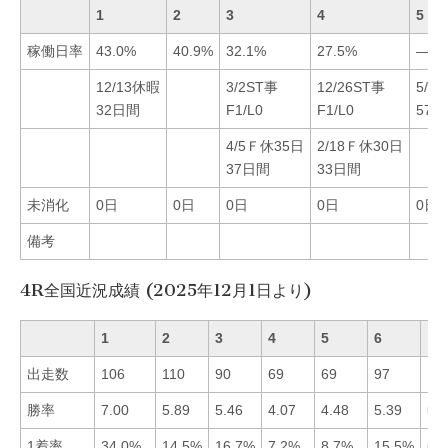
1
2
3
4
5
稼働日率
43.0%
40.9%
32.1%
27.5%
—-
12/13休暇
3/2ST事
12/26ST事
5/2
32日間
F1/L0
F1/L0
572
4/5Ｆ休35日
2/18Ｆ休30日
37日間
33日間
未消化
0日
0日
0日
0日
0日
備考
4R全国近況成績 (2025年12月1日より)
1
2
3
4
5
6
出走数
106
110
90
69
69
97
勝率
7.00
5.89
5.46
4.07
4.48
5.39
■1
1着率
34.0%
14.5%
16.7%
7.2%
8.7%
15.5%
■1