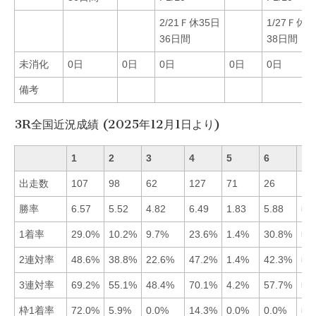
2/21Ｆ休35日
1/27Ｆ休3
36日間
38日間
未消化
0日
0日
0日
0日
0日
備考
3R全国近況成績 (2025年12月1日より)
1
2
3
4
5
6
出走数
107
98
62
127
71
26
勝率
6.57
5.52
4.82
6.49
1.83
5.88
■1
1着率
29.0%
10.2%
9.7%
23.6%
1.4%
30.8%
■6
2連対率
48.6%
38.8%
22.6%
47.2%
1.4%
42.3%
■1
3連対率
69.2%
55.1%
48.4%
70.1%
4.2%
57.7%
■4
枠1着率
72.0%
5.9%
0.0%
14.3%
0.0%
0.0%
■1