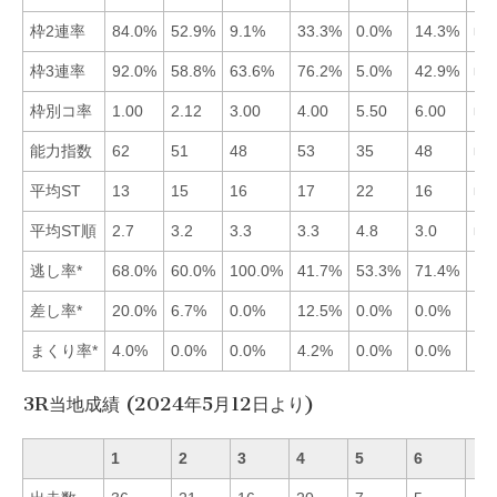
枠2連率
84.0%
52.9%
9.1%
33.3%
0.0%
14.3%
■1
枠3連率
92.0%
58.8%
63.6%
76.2%
5.0%
42.9%
■1
枠別コ率
1.00
2.12
3.00
4.00
5.50
6.00
■1
能力指数
62
51
48
53
35
48
■1
平均ST
13
15
16
17
22
16
■1
平均ST順
2.7
3.2
3.3
3.3
4.8
3.0
■1
逃し率*
68.0%
60.0%
100.0%
41.7%
53.3%
71.4%
差し率*
20.0%
6.7%
0.0%
12.5%
0.0%
0.0%
まくり率*
4.0%
0.0%
0.0%
4.2%
0.0%
0.0%
3R当地成績 (2024年5月12日より)
1
2
3
4
5
6