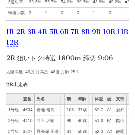
3連対率
39.3%
55.7%
54.0%
39.3%
43.9%
49.2%
■236
転覆回数
2
1
0
0
1
0
1R
2R
3R
4R
5R
6R
7R
8R
9R
10R
11R
12R
2R 狙いトク特選 1800m 締切 9:06
太陽高度: 46度 月高度: 48度 月齢:25.1
2R出走表
登番
氏名
期
年齢
体重
級
支部
Mo
1号艇
4604
岩瀬 裕亮
106
37歳
52.7
A1
愛知
75
2号艇
4410
井上 大輔
99
40歳
51.6
B1
岡山
11
3号艇
3327
野長瀬 正孝
61
58歳
52.0
A2
静岡
15