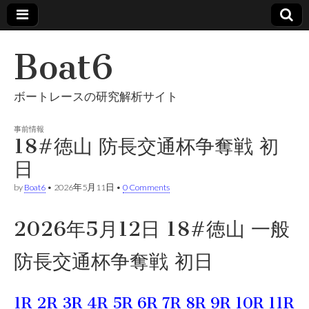
Boat6
ボートレースの研究解析サイト
事前情報
18#徳山 防長交通杯争奪戦 初
日
by
Boat6
•
2026年5月11日
•
0 Comments
2026年5月12日 18#徳山 一般
防長交通杯争奪戦 初日
1R
2R
3R
4R
5R
6R
7R
8R
9R
10R
11R