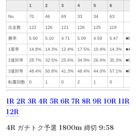
1
2
3
4
5
6
No.
70
46
69
33
34
63
出走数
122
126
121
126
125
119
勝率
5.00
5.10
4.71
5.09
4.59
5.47
■624
1着率
14.8%
14.3%
12.4%
17.5%
10.4%
14.3%
■412
2連対率
28.7%
32.5%
25.6%
34.9%
26.4%
35.3%
■642
3連対率
48.4%
50.8%
41.3%
48.4%
44.0%
57.1%
■624
転覆回数
0
1
0
2
1
0
1R
2R
3R
4R
5R
6R
7R
8R
9R
10R
11R
12R
4R ガチトク予選 1800m 締切 9:58