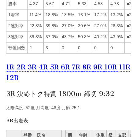
勝率
4.37
5.67
4.71
5.33
4.58
4.78
■246
1着率
11.4%
18.8%
13.5%
16.1%
17.2%
13.2%
■254
2連対率
22.8%
39.8%
27.0%
30.6%
27.0%
26.3%
■245
3連対率
39.8%
57.0%
43.7%
50.8%
40.2%
43.9%
■246
転覆回数
2
3
0
0
0
0
1R
2R
3R
4R
5R
6R
7R
8R
9R
10R
11R
12R
3R 決めトク特賞 1800m 締切 9:32
太陽高度: 52度 月高度: 46度 月齢:25.1
3R出走表
登番
氏名
期
年齢
体重
級
支部
Mo