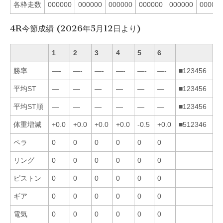
各枠走数
000000
000000
000000
000000
000000
00000
4R今節成績 (2026年5月12日より)
1
2
3
4
5
6
勝率
—-
—-
—-
—-
—-
—-
■123456
平均ST
—
—
—
—
—
—
■123456
平均ST順
—
—
—
—
—
—
■123456
体重増減
+0.0
+0.0
+0.0
+0.0
-0.5
+0.0
■512346
ペラ
0
0
0
0
0
0
リング
0
0
0
0
0
0
ピストン
0
0
0
0
0
0
ギア
0
0
0
0
0
0
電気
0
0
0
0
0
0