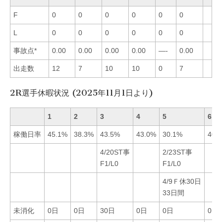
F
0
0
0
0
0
0
L
0
0
0
0
0
0
事故点*
0.00
0.00
0.00
0.00
—-
0.00
出走数
12
7
10
10
0
7
2R選手休暇状況 (2025年11月1日より)
1
2
3
4
5
6
稼働日率
45.1%
38.3%
43.5%
43.0%
30.1%
40.
4/20ST事
2/23ST事
F1/L0
F1/L0
4/9Ｆ休30日
33日間
未消化
0日
0日
30日
0日
0日
0日