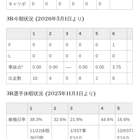
キャリボ
0
0
0
0
0
0
3R今期状況 (2026年5月1日より)
1
2
3
4
5
6
F
0
0
0
0
0
1
L
0
0
0
0
0
0
事故点*
0.00
0.00
—-
0.00
0.00
3.75
出走数
10
4
0
8
2
8
3R選手休暇状況 (2025年11月1日より)
1
2
3
4
5
稼働日率
38.3%
32.6%
21.8%
44.6%
16.6%
11/22休暇
1/3ST事
12/6ST事
36日間
F1/L0
F1/L0