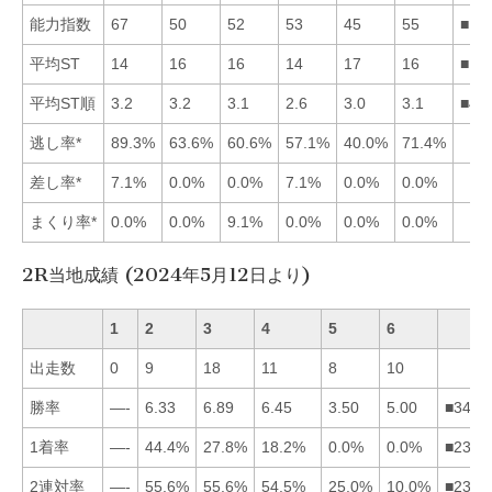
能力指数
67
50
52
53
45
55
■16
平均ST
14
16
16
14
17
16
■14
平均ST順
3.2
3.2
3.1
2.6
3.0
3.1
■45
逃し率*
89.3%
63.6%
60.6%
57.1%
40.0%
71.4%
差し率*
7.1%
0.0%
0.0%
7.1%
0.0%
0.0%
まくり率*
0.0%
0.0%
9.1%
0.0%
0.0%
0.0%
2R当地成績 (2024年5月12日より)
1
2
3
4
5
6
出走数
0
9
18
11
8
10
勝率
—-
6.33
6.89
6.45
3.50
5.00
■3426
1着率
—-
44.4%
27.8%
18.2%
0.0%
0.0%
■2345
2連対率
—-
55.6%
55.6%
54.5%
25.0%
10.0%
■2345