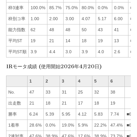
枠3連率
100.0%
85.7%
75.0%
80.0%
0.0%
0.0%
■1
枠別コ率
1.00
2.00
3.00
4.07
5.17
6.00
■1
能力指数
62
48
48
50
43
41
■1
平均ST
19
21
14
18
19
13
■6
平均ST順
3.9
4.4
3.0
3.9
4.0
2.6
■6
1Rモータ成績 (使用開始2026年4月20日)
1
2
3
4
5
6
No.
47
33
31
25
32
38
出走数
21
18
21
17
18
19
勝率
6.24
5.39
5.95
4.12
5.83
7.74
■613
1着率
28.6%
0.0%
19.0%
5.9%
22.2%
47.4%
■615
2連対率
47.6%
38.9%
47.6%
17.6%
38.9%
73.7%
■613