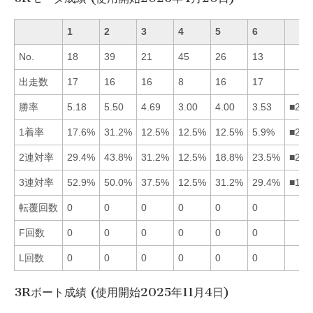
1
2
3
4
5
6
No.
18
39
21
45
26
13
出走数
17
16
16
8
16
17
勝率
5.18
5.50
4.69
3.00
4.00
3.53
■213
1着率
17.6%
31.2%
12.5%
12.5%
12.5%
5.9%
■213
2連対率
29.4%
43.8%
31.2%
12.5%
18.8%
23.5%
■231
3連対率
52.9%
50.0%
37.5%
12.5%
31.2%
29.4%
■123
転覆回数
0
0
0
0
0
0
F回数
0
0
0
0
0
0
L回数
0
0
0
0
0
0
3Rボート成績 (使用開始2025年11月4日)