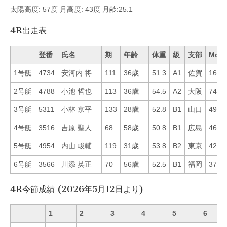
太陽高度: 57度 月高度: 43度 月齢:25.1
4R出走表
登番
氏名
期
年齢
体重
級
支部
Mo
1号艇
4734
安河内 将
111
36歳
51.3
A1
佐賀
16
2号艇
4788
小池 哲也
113
36歳
54.5
A2
大阪
74
3号艇
5311
小林 京平
133
28歳
52.8
B1
山口
49
4号艇
3516
吉原 聖人
68
58歳
50.8
B1
広島
46
5号艇
4954
内山 峻輔
119
31歳
53.8
B2
東京
42
6号艇
3566
川添 英正
70
56歳
52.5
B1
福岡
37
4R今節成績 (2026年5月12日より)
1
2
3
4
5
6