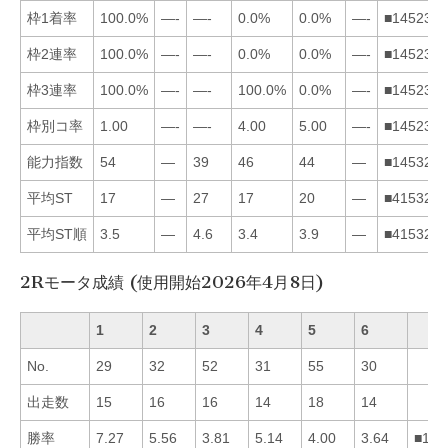
枠1着率
100.0%
—-
—-
0.0%
0.0%
—-
■145236
枠2連率
100.0%
—-
—-
0.0%
0.0%
—-
■145236
枠3連率
100.0%
—-
—-
100.0%
0.0%
—-
■145236
枠別コ率
1.00
—-
—-
4.00
5.00
—-
■145236
能力指数
54
—
39
46
44
—
■145326
平均ST
17
—
27
17
20
—
■415326
平均ST順
3.5
—
4.6
3.4
3.9
—
■415326
2Rモータ成績 (使用開始2026年4月8日)
1
2
3
4
5
6
No.
29
32
52
31
55
30
出走数
15
16
16
14
18
14
勝率
7.27
5.56
3.81
5.14
4.00
3.64
■124