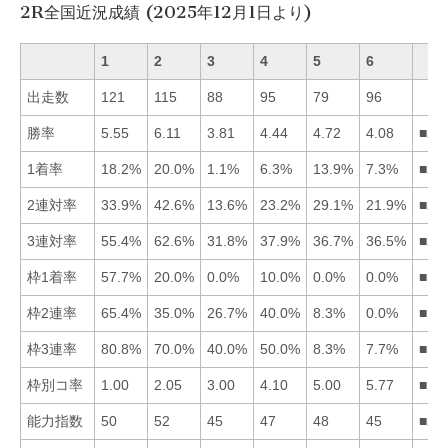
2R全国近況成績 (2025年12月1日より)
1
2
3
4
5
6
出走数
121
115
88
95
79
96
勝率
5.55
6.11
3.81
4.44
4.72
4.08
■21
1着率
18.2%
20.0%
1.1%
6.3%
13.9%
7.3%
■21
2連対率
33.9%
42.6%
13.6%
23.2%
29.1%
21.9%
■21
3連対率
55.4%
62.6%
31.8%
37.9%
36.7%
36.5%
■21
枠1着率
57.7%
20.0%
0.0%
10.0%
0.0%
0.0%
■12
枠2連率
65.4%
35.0%
26.7%
40.0%
8.3%
0.0%
■14
枠3連率
80.8%
70.0%
40.0%
50.0%
8.3%
7.7%
■12
枠別コ率
1.00
2.05
3.00
4.10
5.00
5.77
■12
能力指数
50
52
45
47
48
45
■21