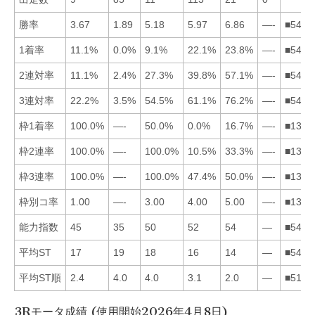
勝率
3.67
1.89
5.18
5.97
6.86
—-
■5431
1着率
11.1%
0.0%
9.1%
22.1%
23.8%
—-
■5413
2連対率
11.1%
2.4%
27.3%
39.8%
57.1%
—-
■5431
3連対率
22.2%
3.5%
54.5%
61.1%
76.2%
—-
■5431
枠1着率
100.0%
—-
50.0%
0.0%
16.7%
—-
■1354
枠2連率
100.0%
—-
100.0%
10.5%
33.3%
—-
■1354
枠3連率
100.0%
—-
100.0%
47.4%
50.0%
—-
■1354
枠別コ率
1.00
—-
3.00
4.00
5.00
—-
■1345
能力指数
45
35
50
52
54
—
■5431
平均ST
17
19
18
16
14
—
■5413
平均ST順
2.4
4.0
4.0
3.1
2.0
—
■5143
3Rモータ成績 (使用開始2026年4月8日)