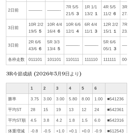
7R 5/5
1R 1/1
4R 5/5
3R 6/
2日前
———-
———-
21/5
３
13/2
１
11/2
６
27/6
10R 2/2
10R 4/4
10R 6/6
6R 4/4
12R 2/2
7R 6/
3日前
19/5
５
16/4
６
12/1
４
11/1
３
15/1
１
23/6
2R 6/6
5R 3/3
5R 6/6
3日前
———-
———-
———
43/6
６
13/4
５
05/1
３
各枠走数
011101
101101
110111
111110
111111
0000
3R今節成績 (2026年5月9日より)
1
2
3
4
5
6
勝率
3.75
3.00
3.00
5.80
8.00
1.00
■541236
平均ST
28
15
19
13
12
24
■542361
平均ST順
4.5
3.8
4.2
1.8
1.5
6.0
■542316
体重増減
-0.8
-0.5
+1.0
+0.1
+0.0
-0.9
■612543