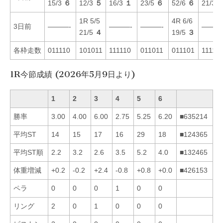
15/3
６
12/3
５
16/3
１
23/5
６
52/6
６
21/3
1R 5/5
4R 6/6
3日前
———-
———-
———-
———
21/5
４
19/5
３
各枠走数
011110
101011
111110
011011
011101
11111
1R今節成績 (2026年5月9日より)
1
2
3
4
5
6
勝率
3.00
4.00
6.00
2.75
5.25
6.20
■635214
平均ST
14
15
17
16
29
18
■124365
平均ST順
2.2
3.2
2.6
3.5
5.2
4.0
■132465
体重増減
+0.2
-0.2
+2.4
-0.8
+0.8
+0.0
■426153
ペラ
0
0
0
1
0
0
リング
2
0
1
0
0
0