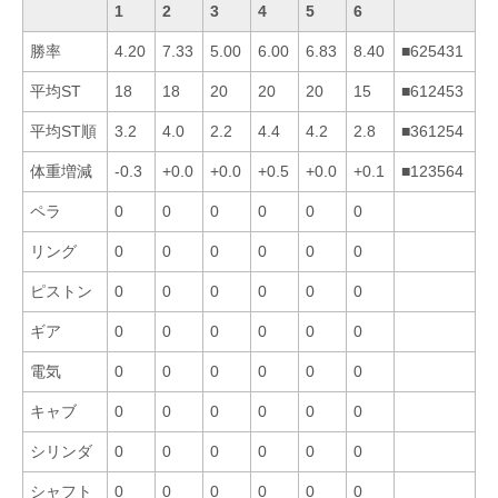
1
2
3
4
5
6
勝率
4.20
7.33
5.00
6.00
6.83
8.40
■625431
平均ST
18
18
20
20
20
15
■612453
平均ST順
3.2
4.0
2.2
4.4
4.2
2.8
■361254
体重増減
-0.3
+0.0
+0.0
+0.5
+0.0
+0.1
■123564
ペラ
0
0
0
0
0
0
リング
0
0
0
0
0
0
ピストン
0
0
0
0
0
0
ギア
0
0
0
0
0
0
電気
0
0
0
0
0
0
キャブ
0
0
0
0
0
0
シリンダ
0
0
0
0
0
0
シャフト
0
0
0
0
0
0