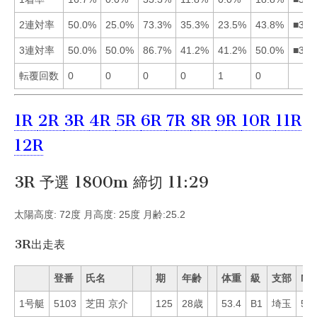
2連対率
50.0%
25.0%
73.3%
35.3%
23.5%
43.8%
■316
3連対率
50.0%
50.0%
86.7%
41.2%
41.2%
50.0%
■312
転覆回数
0
0
0
0
1
0
1R
2R
3R
4R
5R
6R
7R
8R
9R
10R
11R
12R
3R 予選 1800m 締切 11:29
太陽高度: 72度 月高度: 25度 月齢:25.2
3R出走表
登番
氏名
期
年齢
体重
級
支部
Mo
1号艇
5103
芝田 京介
125
28歳
53.4
B1
埼玉
51