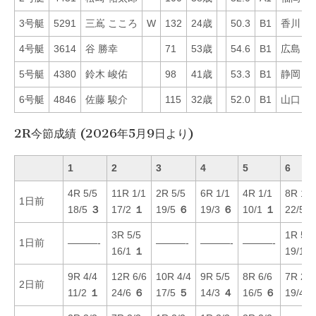
3号艇
5291
三嶌 こころ
W
132
24歳
50.3
B1
香川
5
4号艇
3614
谷 勝幸
71
53歳
54.6
B1
広島
3
5号艇
4380
鈴木 峻佑
98
41歳
53.3
B1
静岡
5
6号艇
4846
佐藤 駿介
115
32歳
52.0
B1
山口
3
2R今節成績 (2026年5月9日より)
1
2
3
4
5
6
4R 5/5
11R 1/1
2R 5/5
6R 1/1
4R 1/1
8R 1/1
1日前
18/5
３
17/2
１
19/5
６
19/3
６
10/1
１
22/5
3R 5/5
1R 5/5
1日前
———-
———-
———-
———-
16/1
１
19/1
9R 4/4
12R 6/6
10R 4/4
9R 5/5
8R 6/6
7R 2/2
2日前
11/2
１
24/6
６
17/5
５
14/3
４
16/5
６
19/4