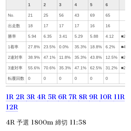
1
2
3
4
5
6
No.
21
25
56
43
69
65
出走数
18
17
17
17
16
16
勝率
5.94
6.35
3.41
5.29
5.88
4.12
■215
1着率
27.8%
23.5%
0.0%
35.3%
18.8%
6.2%
■412
2連対率
38.9%
47.1%
11.8%
35.3%
43.8%
12.5%
■251
3連対率
55.6%
70.6%
35.3%
47.1%
62.5%
31.2%
■251
転覆回数
0
0
0
0
0
0
1R
2R
3R
4R
5R
6R
7R
8R
9R
10R
11R
12R
4R 予選 1800m 締切 11:58