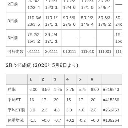
2R 3/3
7R 3/3
1R 2/2
1R 3/3
3R 2/2
2日前
———
12/2
４
18/3
１
16/4
６
12/1
５
24/5
４
11R 6/6
11R 1/1
9R 6/6
5R 2/2
3R 3/3
8R 4/4
3日前
23/3
５
17/1
１
27/5
６
14/5
４
17/5
２
24/2
7R 2/2
3R 4/4
1R 3/3
3日前
———-
———-
———-
16/3
２
12/1
１
16/2
各枠走数
011111
201111
010111
111010
111001
111110
2R今節成績 (2026年5月9日より)
1
2
3
4
5
6
勝率
6.00
8.50
1.25
2.75
5.75
6.00
■216543
平均ST
16
17
20
15
17
20
■415236
平均ST順
3.0
2.3
4.8
3.0
4.0
2.8
■261453
体重増減
-1.5
+0.0
-0.7
+0.2
-0.2
+0.0
■135264