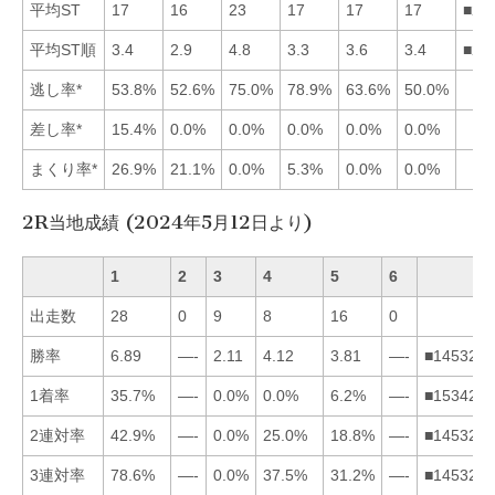
平均ST
17
16
23
17
17
17
■25
平均ST順
3.4
2.9
4.8
3.3
3.6
3.4
■24
逃し率*
53.8%
52.6%
75.0%
78.9%
63.6%
50.0%
差し率*
15.4%
0.0%
0.0%
0.0%
0.0%
0.0%
まくり率*
26.9%
21.1%
0.0%
5.3%
0.0%
0.0%
2R当地成績 (2024年5月12日より)
1
2
3
4
5
6
出走数
28
0
9
8
16
0
勝率
6.89
—-
2.11
4.12
3.81
—-
■145326
1着率
35.7%
—-
0.0%
0.0%
6.2%
—-
■153426
2連対率
42.9%
—-
0.0%
25.0%
18.8%
—-
■145326
3連対率
78.6%
—-
0.0%
37.5%
31.2%
—-
■145326