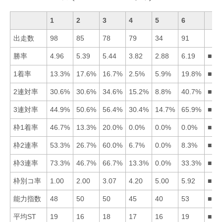
1
2
3
4
5
6
出走数
98
85
78
79
34
91
勝率
4.96
5.39
5.44
3.82
2.88
6.19
■63
1着率
13.3%
17.6%
16.7%
2.5%
5.9%
19.8%
■62
2連対率
30.6%
30.6%
34.6%
15.2%
8.8%
40.7%
■63
3連対率
44.9%
50.6%
56.4%
30.4%
14.7%
65.9%
■63
枠1着率
46.7%
13.3%
20.0%
0.0%
0.0%
0.0%
■13
枠2連率
53.3%
26.7%
60.0%
6.7%
0.0%
8.3%
■31
枠3連率
73.3%
46.7%
66.7%
13.3%
0.0%
33.3%
■13
枠別コ率
1.00
2.00
3.07
4.20
5.00
5.92
■12
能力指数
48
50
50
45
40
53
■62
平均ST
19
16
18
17
16
19
■52