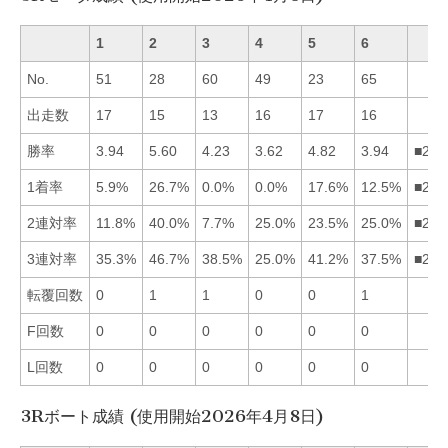
1
2
3
4
5
6
No.
51
28
60
49
23
65
出走数
17
15
13
16
17
16
勝率
3.94
5.60
4.23
3.62
4.82
3.94
■253
1着率
5.9%
26.7%
0.0%
0.0%
17.6%
12.5%
■256
2連対率
11.8%
40.0%
7.7%
25.0%
23.5%
25.0%
■246
3連対率
35.3%
46.7%
38.5%
25.0%
41.2%
37.5%
■253
転覆回数
0
1
1
0
0
1
F回数
0
0
0
0
0
0
L回数
0
0
0
0
0
0
3Rボート成績 (使用開始2026年4月8日)