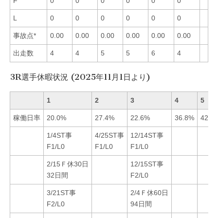
F
0
0
0
0
0
0
L
0
0
0
0
0
0
事故点*
0.00
0.00
0.00
0.00
0.00
0.00
出走数
4
4
5
5
6
4
3R選手休暇状況 (2025年11月1日より)
1
2
3
4
5
稼働日率
20.0%
27.4%
22.6%
36.8%
42.1
1/4ST事
4/25ST事
12/14ST事
F1/L0
F1/L0
F1/L0
2/15Ｆ休30日
12/15ST事
32日間
F2/L0
3/21ST事
2/4Ｆ休60日
F2/L0
94日間