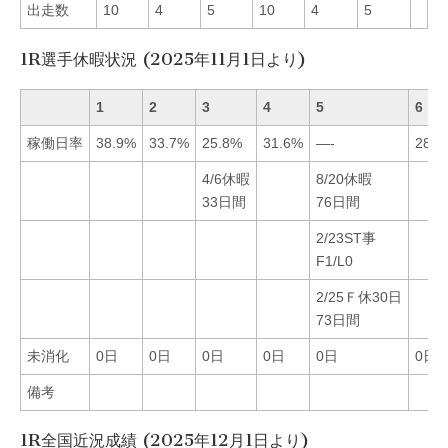
出走数
10
4
5
10
4
5
1R選手休暇状況 (2025年11月1日より)
1
2
3
4
5
6
稼働日率
38.9%
33.7%
25.8%
31.6%
—-
28.9
4/6休暇
8/20休暇
33日間
76日間
2/23ST事
F1/L0
2/25Ｆ休30日
73日間
未消化
0日
0日
0日
0日
0日
0日
備考
1R全国近況成績 (2025年12月1日より)