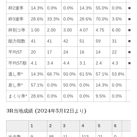
枠2連率
14.3%
0.0%
0.0%
14.3%
55.0%
0.0%
■51
枠3連率
28.6%
33.3%
0.0%
28.6%
70.0%
3.6%
■52
枠別コ率
1.00
2.00
3.00
4.07
4.75
6.00
■12
能力指数
41
41
42
51
59
31
■54
平均ST
20
17
24
16
14
22
■54
平均ST順
4.1
3.4
4.4
3.1
2.4
4.3
■54
逃し率*
14.3%
66.7%
50.0%
61.5%
57.1%
53.8%
差し率*
57.1%
0.0%
50.0%
0.0%
14.3%
0.0%
まくり率*
28.6%
0.0%
0.0%
0.0%
9.5%
0.0%
3R当地成績 (2024年5月12日より)
1
2
3
4
5
6
出走数
9
85
11
113
21
0