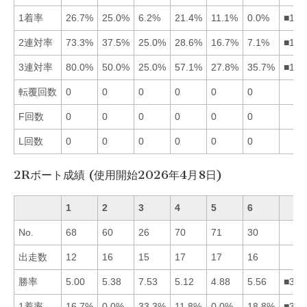
1着率
26.7%
25.0%
6.2%
21.4%
11.1%
0.0%
■124
2連対率
73.3%
37.5%
25.0%
28.6%
16.7%
7.1%
■124
3連対率
80.0%
50.0%
25.0%
57.1%
27.8%
35.7%
■142
転覆回数
0
0
0
0
0
0
F回数
0
0
0
0
0
0
L回数
0
0
0
0
0
0
2Rボート成績 (使用開始2026年4月8日)
1
2
3
4
5
6
No.
68
60
26
70
71
30
出走数
12
16
15
17
17
16
勝率
5.00
5.38
7.53
5.12
4.88
5.56
■362
1着率
16.7%
0.0%
33.3%
11.8%
0.0%
18.8%
■361