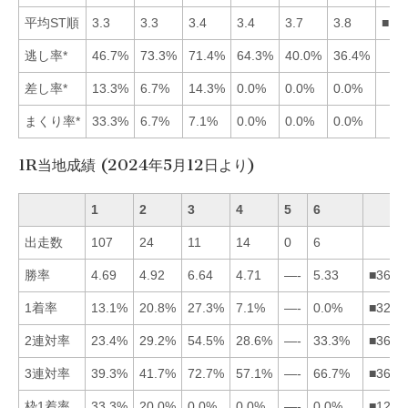
平均ST順
3.3
3.3
3.4
3.4
3.7
3.8
■12
逃し率*
46.7%
73.3%
71.4%
64.3%
40.0%
36.4%
差し率*
13.3%
6.7%
14.3%
0.0%
0.0%
0.0%
まくり率*
33.3%
6.7%
7.1%
0.0%
0.0%
0.0%
1R当地成績 (2024年5月12日より)
1
2
3
4
5
6
出走数
107
24
11
14
0
6
勝率
4.69
4.92
6.64
4.71
—-
5.33
■3624
1着率
13.1%
20.8%
27.3%
7.1%
—-
0.0%
■3214
2連対率
23.4%
29.2%
54.5%
28.6%
—-
33.3%
■3624
3連対率
39.3%
41.7%
72.7%
57.1%
—-
66.7%
■3642
枠1着率
33.3%
20.0%
0.0%
0.0%
—-
0.0%
■1234