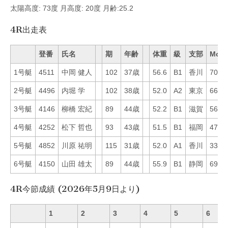
太陽高度: 73度 月高度: 20度 月齢:25.2
4R出走表
登番
氏名
期
年齢
体重
級
支部
Mo
1号艇
4511
中岡 健人
102
37歳
56.6
B1
香川
70
2号艇
4496
内堀 学
102
38歳
52.0
A2
東京
66
3号艇
4146
柳橋 宏紀
89
44歳
52.2
B1
滋賀
56
4号艇
4252
松下 哲也
93
43歳
51.5
B1
福岡
47
5号艇
4852
川原 祐明
115
31歳
52.0
A1
香川
33
6号艇
4150
山田 雄太
89
44歳
55.9
B1
静岡
69
4R今節成績 (2026年5月9日より)
1
2
3
4
5
6