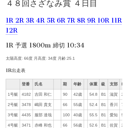
４８回さざなみ賞 ４日目
1R
2R
3R
4R
5R
6R
7R
8R
9R
10R
11R
12R
1R 予選 1800m 締切 10:34
太陽高度: 66度 月高度: 34度 月齢:25.1
1R出走表
登番
氏名
期
年齢
体重
級
支部
Mo
1号艇
4182
吉田 和仁
90
42歳
54.8
B1
滋賀
26
2号艇
3478
嶋田 貴支
66
55歳
52.4
B1
香川
71
3号艇
4435
服部 達哉
100
40歳
55.5
B1
愛知
53
4号艇
3471
赤峰 和也
66
56歳
52.6
B1
佐賀
24