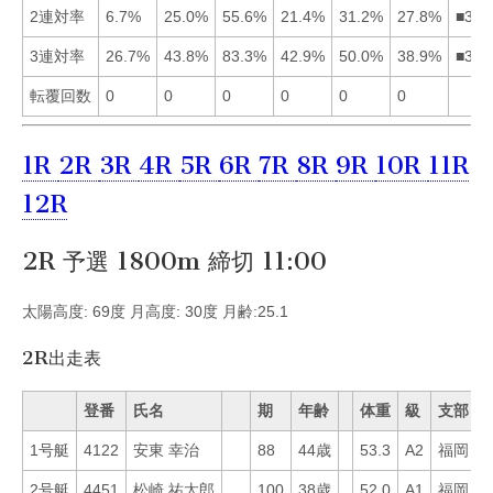
2連対率
6.7%
25.0%
55.6%
21.4%
31.2%
27.8%
■356
3連対率
26.7%
43.8%
83.3%
42.9%
50.0%
38.9%
■352
転覆回数
0
0
0
0
0
0
1R
2R
3R
4R
5R
6R
7R
8R
9R
10R
11R
12R
2R 予選 1800m 締切 11:00
太陽高度: 69度 月高度: 30度 月齢:25.1
2R出走表
登番
氏名
期
年齢
体重
級
支部
1号艇
4122
安東 幸治
88
44歳
53.3
A2
福岡
2
2号艇
4451
松崎 祐太郎
100
38歳
52.0
A1
福岡
3