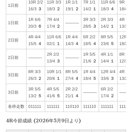
10R 2/2
11R 3/3
1R 1/1
7R 1/1
11R 6/6
9R 5/5
1日前
16/3
３
18/3
２
19/1
２
14/2
１
18/3
４
18/4
1R 6/6
7R 4/4
3R 3/3
2R 3/3
4R 3/3
1日前
———-
20/3
６
17/4
２
28/5
３
14/2
１
13/3
4R 4/4
11R 6/6
1R 4/4
5R 2/2
8R 5/5
12R 4/
2日前
15/5
４
02/1
１
14/3
４
18/5
４
23/6
５
18/2
2R 2/2
1R 5/5
4R 1/1
8R 2/2
2日前
———-
———-
13/4
３
21/6
２
14/4
１
12/3
8R 3/3
10R 1/1
8R 5/5
1R 4/4
12R 4/4
4R 1/1
3日前
26/3
２
20/6
１
27/4
４
18/4
５
33/6
３
13/2
3R 5/5
4R 5/5
2R 2/2
6R 2/2
3日前
———-
———
13/2
５
41/6
５
21/1
４
17/4
２
各枠走数
011111
111111
110110
111110
111111
11111
4R今節成績 (2026年5月9日より)