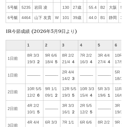
5号艇
5235
岩田 凌
130
27歳
55.4
B2
大阪
58
6号艇
4464
山下 友貴
W
101
39歳
44.0
B1
静岡
36
1R今節成績 (2026年5月9日より)
1
2
3
4
5
6
8R 3/3
9R 6/6
8R 2/2
7R 2/2
3R 4/4
10R 5/
1日前
19/3
２
18/4
５
21/4
４
16/3
４
27/4
４
17/5
2R 4/4
5R 3/3
1日前
———-
———-
———-
———-
14/2
３
18/3
10R 5/5
9R 1/1
12R 5/5
10R 3/3
5R 3/3
11R 4/
2日前
12/2
６
09/1
２
19/3
５
15/4
４
19/6
１
16/6
4R 2/2
3R 3/3
2R 5/5
3R 1/1
2日前
———-
———-
10/1
５
16/1
２
12/2
５
19/3
4R 4/4
6R 3/3
7R 1/1
6R 6/6
8R 2/2
9R 2/2
3日前