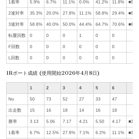
1着率
5.9%
6.7%
11.1%
0.0%
41.2%
11.8%
■563
2連対率
35.3%
20.0%
27.8%
11.1%
58.8%
29.4%
■516
3連対率
58.8%
40.0%
50.0%
44.4%
64.7%
70.6%
■651
転覆回数
0
0
0
1
0
0
F回数
0
0
0
0
0
0
L回数
0
0
0
0
0
0
1Rボート成績 (使用開始2026年4月8日)
1
2
3
4
5
6
No.
50
73
52
27
33
47
出走数
15
16
18
14
16
18
勝率
3.13
5.06
7.17
4.21
5.50
4.17
■352
1着率
6.7%
12.5%
27.8%
7.1%
6.2%
11.1%
■326