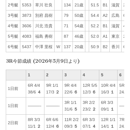
2号艇
5353
草川 壮良
134
21歳
51.5
B1
滋賀
28
3号艇
3873
別府 昌樹
79
50歳
54.4
A2
広島
60
4号艇
3606
川北 浩貴
71
54歳
52.2
B1
滋賀
49
5号艇
4083
福島 勇樹
87
46歳
52.0
A1
東京
23
6号艇
5437
中澤 里桜
W
137
20歳
50.9
B2
香川
65
3R今節成績 (2026年5月9日より)
1
2
3
4
5
6
6R 4/4
9R 1/1
9R 4/4
12R 5/5
10R 4/4
5R 6/
1日前
38/6
４
17/3
２
22/6
６
12/3
６
16/3
１
24/6
3R 1/1
3R 2/2
6R 3/3
1日前
———-
———-
———
31/6
５
23/2
２
09/1
１
8R 3/3
6R 6/6
11R 2/2
6R 3/3
12R 1/1
7R 6/
2日前
11/1
２
12/4
６
09/3
５
07/1
４
14/1
１
24/6