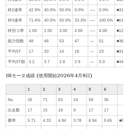
枠2連率
42.9%
40.0%
50.0%
0.0%
—-
0.0%
■3124
枠3連率
71.4%
40.0%
50.0%
33.3%
—-
100.0%
■6132
枠別コ率
1.00
2.00
3.00
4.00
—-
6.00
■1234
能力指数
48
48
53
47
—
51
■3621
平均ST
17
20
14
18
—
23
■3142
平均ST順
3.2
3.7
2.8
2.9
—
5.0
■3412
1Rモータ成績 (使用開始2026年4月8日)
1
2
3
4
5
6
No.
26
71
53
24
58
36
出走数
17
15
18
9
17
17
勝率
5.71
4.33
4.94
3.78
6.94
5.65
■516