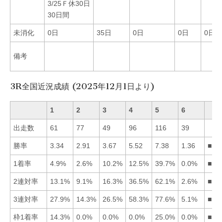
3/25Ｆ休30日
30日間
未消化
0日
35日
0日
0日
0日
備考
3R全国近況成績 (2025年12月1日より)
1
2
3
4
5
6
出走数
61
77
49
96
116
39
勝率
3.34
2.91
3.67
5.52
7.38
1.36
■54
1着率
4.9%
2.6%
10.2%
12.5%
39.7%
0.0%
■54
2連対率
13.1%
9.1%
16.3%
36.5%
62.1%
2.6%
■54
3連対率
27.9%
14.3%
26.5%
58.3%
77.6%
5.1%
■54
枠1着率
14.3%
0.0%
0.0%
0.0%
25.0%
0.0%
■51