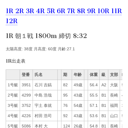
1R
2R
3R
4R
5R
6R
7R
8R
9R
10R
11R
12R
1R 朝１戦 1800m 締切 8:32
太陽高度: 38度 月高度: 60度 月齢:27.1
1R出走表
登番
氏名
期
年齢
体重
級
支部
Mo
1号艇
3951
石川 吉鎬
82
49歳
56.4
A2
大阪
56
2号艇
4299
中島 浩哉
95
43歳
55.5
B1
長崎
47
3号艇
3752
宇土 泰就
76
54歳
57.1
B1
福岡
36
4号艇
4226
村田 浩司
92
43歳
53.6
B1
山口
53
5号艇
5086
本村 大
124
26歳
54.8
B1
長崎
3