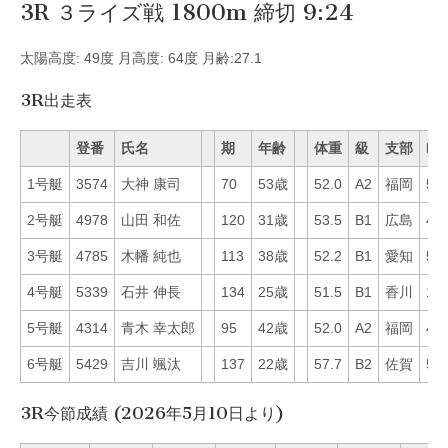
3R ３ライズ戦 1800m 締切 9:24
太陽高度: 49度 月高度: 64度 月齢:27.1
3R出走表
登番
氏名
期
年齢
体重
級
支部
Mo
1号艇
3574
大神 康司
70
53歳
52.0
A2
福岡
57
2号艇
4978
山田 和佐
120
31歳
53.5
B1
広島
40
3号艇
4785
木幡 純也
113
38歳
52.2
B1
愛知
52
4号艇
5339
石井 伸長
134
25歳
51.5
B1
香川
17
5号艇
4314
青木 幸太郎
95
42歳
52.0
A2
福岡
44
6号艇
5429
吉川 颯汰
137
22歳
57.7
B2
佐賀
51
3R今節成績 (2026年5月10日より)