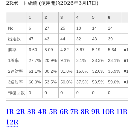
2Rボート成績 (使用開始2026年3月17日)
1
2
3
4
5
6
No.
6
27
25
18
14
24
出走数
47
43
44
32
43
39
勝率
6.60
5.09
4.82
3.97
5.19
5.64
■165
1着率
27.7%
20.9%
9.1%
3.1%
23.3%
23.1%
■156
2連対率
51.1%
30.2%
31.8%
15.6%
32.6%
35.9%
■165
3連対率
66.0%
53.5%
50.0%
37.5%
53.5%
59.0%
■162
転覆回数
0
0
0
0
0
0
1R
2R
3R
4R
5R
6R
7R
8R
9R
10R
11R
12R