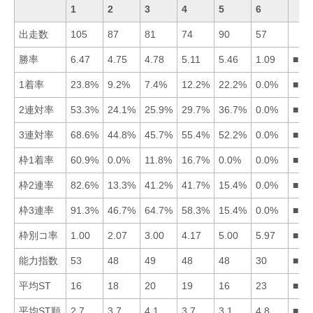
1
2
3
4
5
6
出走数
105
87
81
74
90
57
勝率
6.47
4.75
4.78
5.11
5.46
1.09
■15
1着率
23.8%
9.2%
7.4%
12.2%
22.2%
0.0%
■15
2連対率
53.3%
24.1%
25.9%
29.7%
36.7%
0.0%
■15
3連対率
68.6%
44.8%
45.7%
55.4%
52.2%
0.0%
■14
枠1着率
60.9%
0.0%
11.8%
16.7%
0.0%
0.0%
■14
枠2連率
82.6%
13.3%
41.2%
41.7%
15.4%
0.0%
■14
枠3連率
91.3%
46.7%
64.7%
58.3%
15.4%
0.0%
■13
枠別コ率
1.00
2.07
3.00
4.17
5.00
5.97
■12
能力指数
53
48
49
48
48
30
■13
平均ST
16
18
20
19
16
23
■15
平均ST順
2.7
3.7
4.1
3.7
3.1
4.8
■15