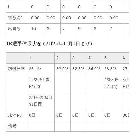
L
0
0
0
0
0
0
事故点*
0.00
0.00
0.00
0.00
0.00
0.00
出走数
10
6
7
9
6
7
1R選手休暇状況 (2025年11月1日より)
1
2
3
4
5
6
稼働日率
36.1%
33.0%
32.5%
34.0%
28.8%
27.7%
12/20ST事
4/3休暇
4/28
F1/L0
37日間
F1/L0
2/8Ｆ休30日
31日間
未消化
0日
0日
0日
0日
0日
30日
備考