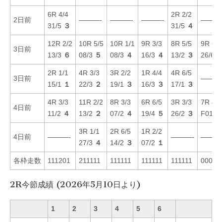
6R 4/4
2R 2/2
2日前
———-
———-
———-
———
31/5
３
31/5
４
12R 2/2
10R 5/5
10R 1/1
9R 3/3
8R 5/5
9R 6/6
3日前
13/3
６
08/3
５
08/3
４
16/3
４
13/2
３
26/6
2R 1/1
4R 3/3
3R 2/2
1R 4/4
4R 6/5
3日前
———
15/1
１
22/3
２
19/1
３
16/3
３
17/1
３
4R 3/3
11R 2/2
8R 3/3
6R 6/5
3R 3/3
7R 4/4
4日前
11/2
４
13/2
２
07/2
４
19/4
５
26/2
３
F01/1
3R 1/1
2R 6/5
1R 2/2
4日前
———-
———-
———
27/3
４
14/2
３
07/2
１
各枠走数
111201
211111
111111
111111
111111
00011
2R今節成績 (2026年5月10日より)
1
2
3
4
5
6