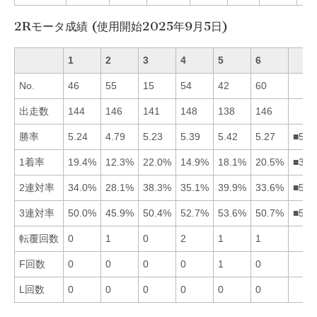
2Rモータ成績 (使用開始2025年9月5日)
1
2
3
4
5
6
No.
46
55
15
54
42
60
出走数
144
146
141
148
138
146
勝率
5.24
4.79
5.23
5.39
5.42
5.27
■546
1着率
19.4%
12.3%
22.0%
14.9%
18.1%
20.5%
■361
2連対率
34.0%
28.1%
38.3%
35.1%
39.9%
33.6%
■534
3連対率
50.0%
45.9%
50.4%
52.7%
53.6%
50.7%
■546
転覆回数
0
1
0
2
1
1
F回数
0
0
0
0
1
0
L回数
0
0
0
0
0
0