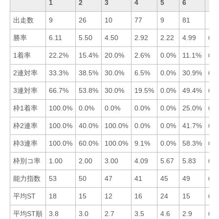
1
2
3
4
5
6
出走数
9
26
10
77
9
81
勝率
6.11
5.50
4.50
2.92
2.22
4.99
■1
1着率
22.2%
15.4%
20.0%
2.6%
0.0%
11.1%
■1
2連対率
33.3%
38.5%
30.0%
6.5%
0.0%
30.9%
■2
3連対率
66.7%
53.8%
30.0%
19.5%
0.0%
49.4%
■1
枠1着率
100.0%
0.0%
0.0%
0.0%
0.0%
25.0%
■1
枠2連率
100.0%
40.0%
100.0%
0.0%
0.0%
41.7%
■1
枠3連率
100.0%
60.0%
100.0%
9.1%
0.0%
58.3%
■1
枠別コ率
1.00
2.00
3.00
4.09
5.67
5.83
■1
能力指数
53
50
47
41
45
49
■1
平均ST
18
15
12
16
24
15
■3
平均ST順
3.8
3.0
2.7
3.5
4.6
2.9
■3