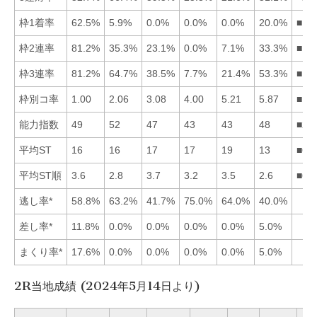
枠1着率
62.5%
5.9%
0.0%
0.0%
0.0%
20.0%
■16
枠2連率
81.2%
35.3%
23.1%
0.0%
7.1%
33.3%
■12
枠3連率
81.2%
64.7%
38.5%
7.7%
21.4%
53.3%
■12
枠別コ率
1.00
2.06
3.08
4.00
5.21
5.87
■12
能力指数
49
52
47
43
43
48
■21
平均ST
16
16
17
17
19
13
■62
平均ST順
3.6
2.8
3.7
3.2
3.5
2.6
■62
逃し率*
58.8%
63.2%
41.7%
75.0%
64.0%
40.0%
差し率*
11.8%
0.0%
0.0%
0.0%
0.0%
5.0%
まくり率*
17.6%
0.0%
0.0%
0.0%
0.0%
5.0%
2R当地成績 (2024年5月14日より)