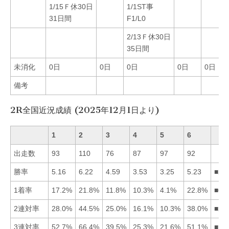
1/15Ｆ休30日
1/1ST事
31日間
F1/L0
2/13Ｆ休30日
35日間
未消化
0日
0日
0日
0日
0日
備考
2R全国近況成績 (2025年12月1日より)
1
2
3
4
5
6
出走数
93
110
76
87
97
92
勝率
5.16
6.22
4.59
3.53
3.25
5.23
■26
1着率
17.2%
21.8%
11.8%
10.3%
4.1%
22.8%
■62
2連対率
28.0%
44.5%
25.0%
16.1%
10.3%
38.0%
■26
3連対率
52.7%
66.4%
39.5%
25.3%
21.6%
51.1%
■21