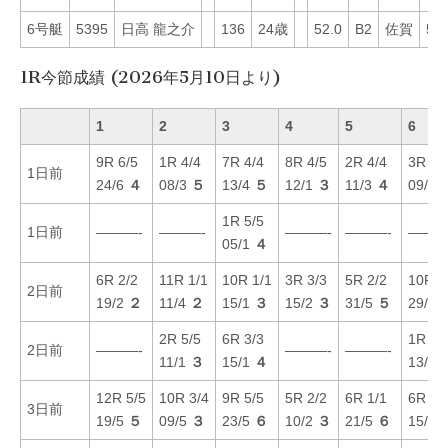
6号艇
5395
日高 龍之介
136
24歳
52.0
B2
佐賀
50
1R今節成績 (2026年5月10日より)
1
2
3
4
5
6
9R 6/5
1R 4/4
7R 4/4
8R 4/5
2R 4/4
3R 6/
1日前
24/6
４
08/3
５
13/4
５
12/1
３
11/3
４
09/2
1R 5/5
1日前
———-
———-
———-
———-
———
05/1
４
6R 2/2
11R 1/1
10R 1/1
3R 3/3
5R 2/2
10R 4
2日前
19/2
２
11/4
２
15/1
３
15/2
３
31/5
５
29/5
2R 5/5
6R 3/3
1R 5/
2日前
———-
———-
———-
11/1
３
15/1
４
13/3
12R 5/5
10R 3/4
9R 5/5
5R 2/2
6R 1/1
6R 5/
3日前
19/5
５
09/5
３
23/5
６
10/2
３
21/5
６
15/2