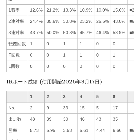
1着率
12.6%
21.2%
13.3%
10.9%
10.0%
15.6%
■263
2連対率
24.4%
35.6%
30.8%
23.2%
25.5%
43.0%
■623
3連対率
43.7%
50.0%
50.3%
45.7%
46.4%
53.9%
■632
転覆回数
1
0
1
1
0
0
F回数
0
0
1
1
0
1
L回数
0
0
0
0
0
0
1Rボート成績 (使用開始2026年3月17日)
1
2
3
4
5
6
No.
2
9
33
15
5
17
出走数
48
39
30
46
43
35
勝率
5.73
5.95
3.53
5.61
4.44
6.66
■621