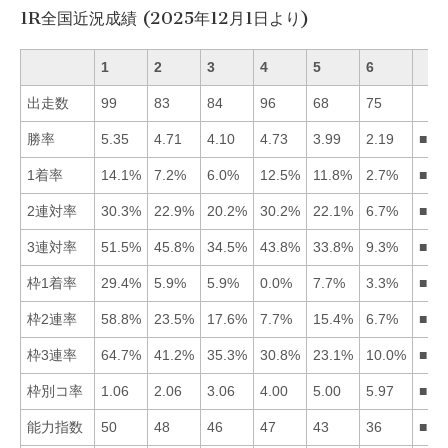
1R全国近況成績 (2025年12月1日より)
1
2
3
4
5
6
出走数
99
83
84
96
68
75
勝率
5.35
4.71
4.10
4.73
3.99
2.19
■14
1着率
14.1%
7.2%
6.0%
12.5%
11.8%
2.7%
■14
2連対率
30.3%
22.9%
20.2%
30.2%
22.1%
6.7%
■14
3連対率
51.5%
45.8%
34.5%
43.8%
33.8%
9.3%
■12
枠1着率
29.4%
5.9%
5.9%
0.0%
7.7%
3.3%
■15
枠2連率
58.8%
23.5%
17.6%
7.7%
15.4%
6.7%
■12
枠3連率
64.7%
41.2%
35.3%
30.8%
23.1%
10.0%
■12
枠別コ率
1.06
2.06
3.06
4.00
5.00
5.97
■12
能力指数
50
48
46
47
43
36
■12