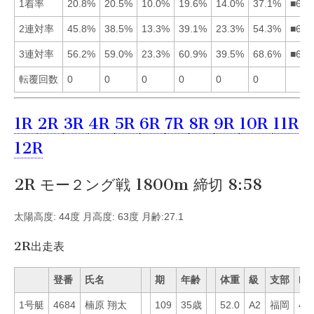
1着率
20.8%
20.5%
10.0%
19.6%
14.0%
37.1%
■612
2連対率
45.8%
38.5%
13.3%
39.1%
23.3%
54.3%
■614
3連対率
56.2%
59.0%
23.3%
60.9%
39.5%
68.6%
■642
転覆回数
0
0
0
0
0
0
1R
2R
3R
4R
5R
6R
7R
8R
9R
10R
11R
12R
2R モー２ング戦 1800m 締切 8:58
太陽高度: 44度 月高度: 63度 月齢:27.1
2R出走表
登番
氏名
期
年齢
体重
級
支部
Mo
1号艇
4684
楠原 翔太
109
35歳
52.0
A2
福岡
46