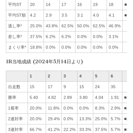
平均ST
20
14
17
16
19
18
■24
平均ST順
4.2
2.9
3.5
3.1
4.0
4.1
■24
逃し率*
25.0%
43.8%
62.5%
50.0%
62.5%
46.9%
差し率*
37.5%
6.2%
6.2%
0.0%
0.0%
3.1%
まくり率*
18.8%
0.0%
0.0%
0.0%
0.0%
0.0%
1R当地成績 (2024年5月14日より)
1
2
3
4
5
6
出走数
15
17
9
15
24
35
勝率
5.40
4.82
2.89
3.80
4.04
1.91
■12
1着率
20.0%
11.8%
0.0%
0.0%
8.3%
2.9%
■12
2連対率
20.0%
29.4%
0.0%
13.3%
25.0%
5.7%
■25
3連対率
66.7%
41.2%
22.2%
33.3%
37.5%
5.7%
■12