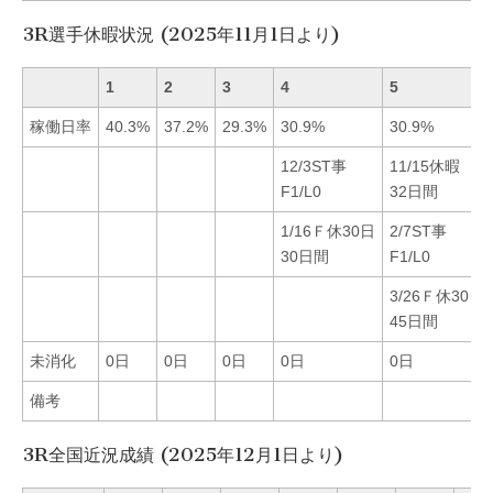
3R選手休暇状況 (2025年11月1日より)
1
2
3
4
5
稼働日率
40.3%
37.2%
29.3%
30.9%
30.9%
12/3ST事
11/15休暇
F1/L0
32日間
1/16Ｆ休30日
2/7ST事
30日間
F1/L0
3/26Ｆ休30日
45日間
未消化
0日
0日
0日
0日
0日
備考
3R全国近況成績 (2025年12月1日より)