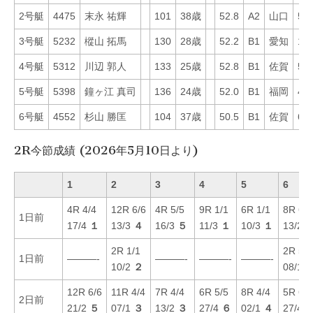
2号艇
4475
末永 祐輝
101
38歳
52.8
A2
山口
55
3号艇
5232
樅山 拓馬
130
28歳
52.2
B1
愛知
15
4号艇
5312
川辺 郭人
133
25歳
52.8
B1
佐賀
54
5号艇
5398
鐘ヶ江 真司
136
24歳
52.0
B1
福岡
42
6号艇
4552
杉山 勝匡
104
37歳
50.5
B1
佐賀
60
2R今節成績 (2026年5月10日より)
1
2
3
4
5
6
4R 4/4
12R 6/6
4R 5/5
9R 1/1
6R 1/1
8R 6/6
1日前
17/4
１
13/3
４
16/3
５
11/3
１
10/3
１
13/2
2R 1/1
2R 5/5
1日前
———-
———-
———-
———-
10/2
２
08/1
12R 6/6
11R 4/4
7R 4/4
6R 5/5
8R 4/4
5R 6/6
2日前
21/2
５
07/1
３
13/2
３
27/4
６
02/1
４
27/4