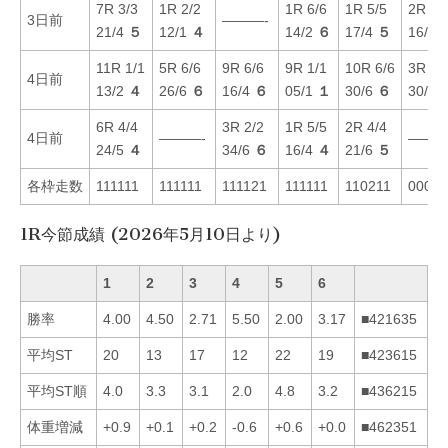
7R 3/3
1R 2/2
1R 6/6
1R 5/5
2R 4/
3日前
———-
21/4
５
12/1
４
14/2
６
17/4
５
16/2
11R 1/1
5R 6/6
9R 6/6
9R 1/1
10R 6/6
3R 6/
4日前
13/2
４
26/6
６
16/4
６
05/1
１
30/6
６
30/5
6R 4/4
3R 2/2
1R 5/5
2R 4/4
4日前
———-
———
24/5
４
34/6
６
16/4
４
21/6
５
各枠走数
111111
111111
111121
111111
110211
00022
1R今節成績 (2026年5月10日より)
1
2
3
4
5
6
勝率
4.00
4.50
2.71
5.50
2.00
3.17
■421635
平均ST
20
13
17
12
22
19
■423615
平均ST順
4.0
3.3
3.1
2.0
4.8
3.2
■436215
体重増減
+0.9
+0.1
+0.2
-0.6
+0.6
+0.0
■462351