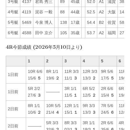
3号艇
4137
君島 秀三
89
45歳
52.0
A1
滋賀
38
4号艇
4119
泥谷 一毅
88
44歳
52.5
A2
大阪
14
5号艇
5469
今泉 博人
138
17歳
54.4
B2
佐賀
58
6号艇
4588
田中 京介
105
35歳
53.7
A2
福岡
27
4R今節成績 (2026年5月10日より)
1
2
3
4
5
6
10R 6/6
8R 1/1
11R 3/3
12R 3/3
9R 5/6
11R 4
1日前
15/6
５
19/6
２
11/1
３
13/3
２
17/5
５
19/3
5R 2/2
3R 1/1
6R 5/2
2R 6/6
6R 3/
1日前
———-
27/6
３
11/5
１
12/5
２
15/4
５
19/6
8R 1/1
10R 5/5
12R 1/1
9R 3/3
7R 5/6
11R 5
2日前
10/6
２
21/4
４
15/1
１
13/3
３
24/5
６
12/5
5R 3/3
8R 3/3
3R 1/1
2R 6/6
4R 3/
2日前
———-
32/6
２
02/1
３
18/3
１
35/6
６
19/3