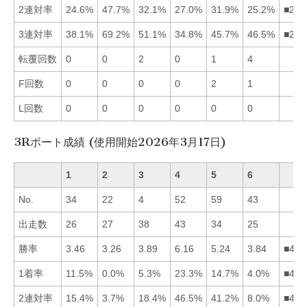
2連対率
24.6%
47.7%
32.1%
27.0%
31.9%
25.2%
■235
3連対率
38.1%
69.2%
51.1%
34.8%
45.7%
46.5%
■236
転覆回数
0
0
2
0
1
4
F回数
0
0
0
0
2
1
L回数
0
0
0
0
0
0
3Rボート成績 (使用開始2026年3月17日)
1
2
3
4
5
6
No.
34
22
4
52
59
43
出走数
26
27
38
43
34
25
勝率
3.46
3.26
3.89
6.16
5.24
3.84
■453
1着率
11.5%
0.0%
5.3%
23.3%
14.7%
4.0%
■451
2連対率
15.4%
3.7%
18.4%
46.5%
41.2%
8.0%
■453