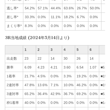
逃し率*
54.2%
57.1%
44.4%
63.6%
26.7%
50.0%
差し率*
33.3%
0.0%
11.1%
18.2%
6.7%
0.0%
まくり率*
8.3%
0.0%
0.0%
0.0%
0.0%
0.0%
3R当地成績 (2024年5月14日より)
1
2
3
4
5
6
出走数
23
22
14
30
26
14
勝率
6.09
4.23
4.21
3.60
6.54
1.07
■512
1着率
21.7%
4.5%
0.0%
3.3%
19.2%
0.0%
■152
2連対率
47.8%
13.6%
7.1%
10.0%
46.2%
0.0%
■152
3連対率
65.2%
36.4%
42.9%
36.7%
69.2%
0.0%
■513
枠1着率
40.0%
0.0%
0.0%
20.0%
0.0%
0.0%
■142