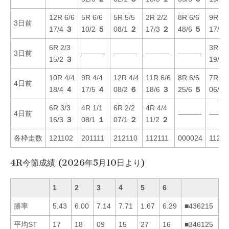
12R 6/6
5R 6/6
5R 5/5
2R 2/2
8R 6/6
9R 4/
3日前
17/4
３
10/2
５
08/1
２
17/3
２
48/6
５
17/4
6R 2/3
3R 1/
3日前
———-
———-
———-
———-
15/2
３
19/1
10R 4/4
9R 4/4
12R 4/4
11R 6/6
8R 6/6
7R 2/
4日前
18/4
４
17/5
４
08/2
６
18/6
３
25/6
５
06/5
6R 3/3
4R 1/1
6R 2/2
4R 4/4
4日前
———-
———
16/3
３
08/1
１
07/1
２
11/2
２
各枠走数
121102
201111
212110
112111
000024
1122
4R今節成績 (2026年5月10日より)
1
2
3
4
5
6
勝率
5.43
6.00
7.14
7.71
1.67
6.29
■436215
平均ST
17
18
09
15
27
16
■346125