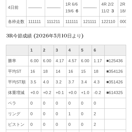
1R 6/6
4R 2/2
2R 5/
4日前
———-
———-
———-
19/6
６
11/2
３
18/5
各枠走数
111111
111211
111111
121111
122110
00003
3R今節成績 (2026年5月10日より)
1
2
3
4
5
6
勝率
6.00
6.00
4.17
4.57
6.00
1.17
■125436
平均ST
16
18
14
16
15
18
■354126
平均ST順
3.5
4.0
3.2
3.7
3.4
4.3
■351426
体重増減
+0.0
+0.2
+0.1
+0.0
+1.0
-0.2
■614325
ペラ
0
0
0
0
0
0
リング
0
0
0
1
0
2
ピストン
0
0
0
0
0
2