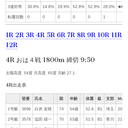
3連対率
30.8%
14.8%
28.9%
62.8%
52.9%
28.0%
■451
転覆回数
0
0
0
0
0
1
1R
2R
3R
4R
5R
6R
7R
8R
9R
10R
11R
12R
4R おは４戦 1800m 締切 9:50
太陽高度: 54度 月高度: 65度 月齢:27.1
4R出走表
登番
氏名
期
年齢
体重
級
支部
Mo
1号艇
3696
白井 友晴
74
54歳
52.6
B1
埼玉
20
2号艇
3578
塩田 雄一
70
53歳
51.5
B1
香川
21