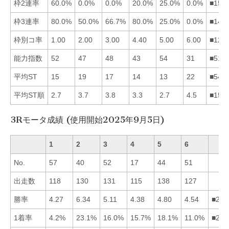
枠2連率
60.0%
0.0%
0.0%
20.0%
25.0%
0.0%
■154
枠3連率
80.0%
50.0%
66.7%
80.0%
25.0%
0.0%
■143
枠別コ率
1.00
2.00
3.00
4.40
5.00
6.00
■123
能力指数
52
47
48
43
54
31
■513
平均ST
15
19
17
14
13
22
■541
平均ST順
2.7
3.7
3.8
3.3
2.7
4.5
■154
3Rモータ成績 (使用開始2025年9月5日)
1
2
3
4
5
6
No.
57
40
52
17
44
51
出走数
118
130
131
115
138
127
勝率
4.27
6.34
5.11
4.38
4.80
4.54
■235
1着率
4.2%
23.1%
16.0%
15.7%
18.1%
11.0%
■253