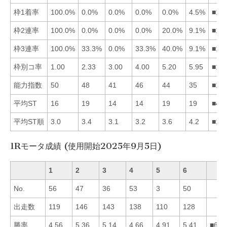
枠1着率
100.0%
0.0%
0.0%
0.0%
0.0%
4.5%
■16
枠2連率
100.0%
0.0%
0.0%
0.0%
20.0%
9.1%
■15
枠3連率
100.0%
33.3%
0.0%
33.3%
40.0%
9.1%
■15
枠別コ率
1.00
2.33
3.00
4.00
5.20
5.95
■12
能力指数
50
48
41
46
44
35
■12
平均ST
16
19
14
14
19
19
■43
平均ST順
3.0
3.4
3.1
3.2
3.6
4.2
■13
1Rモータ成績 (使用開始2025年9月5日)
1
2
3
4
5
6
No.
56
47
36
53
3
50
出走数
119
146
143
138
110
128
勝率
4.56
5.36
5.14
4.66
4.91
5.41
■623