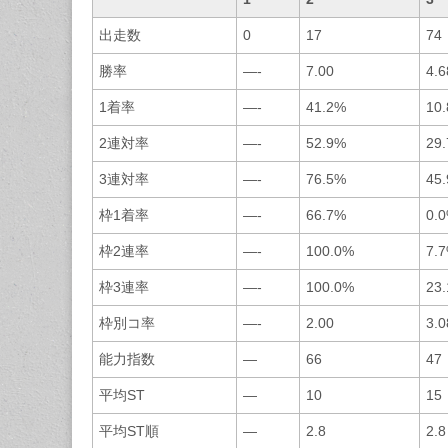
出走数
0
17
74
勝率
—-
7.00
4.6
1着率
—-
41.2%
10
2連対率
—-
52.9%
29
3連対率
—-
76.5%
45
枠1着率
—-
66.7%
0.
枠2連率
—-
100.0%
7.
枠3連率
—-
100.0%
23
枠別コ率
—-
2.00
3.0
能力指数
—
66
47
平均ST
—
10
15
平均ST順
—
2.8
2.8