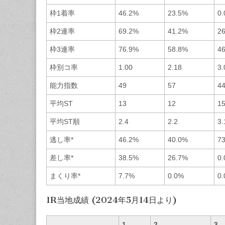
枠1着率
46.2%
23.5%
0
枠2連率
69.2%
41.2%
2
枠3連率
76.9%
58.8%
4
枠別コ率
1.00
2.18
3.
能力指数
49
57
4
平均ST
13
12
1
平均ST順
2.4
2.2
3.
逃し率*
46.2%
40.0%
7
差し率*
38.5%
26.7%
0
まくり率*
7.7%
0.0%
0
1R当地成績 (2024年5月14日より)
1
2
3