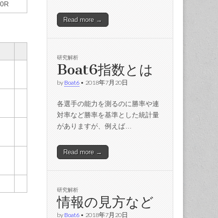
10R
Read more →
研究解析
Boat6指数とは
by
Boat6
•
2018年7月20日
各選手の能力を測るのに勝率や連
対率など勝率を基準とした統計量
がありますが、例えば…
Read more →
研究解析
情報の見方など
by
Boat6
•
2018年7月20日