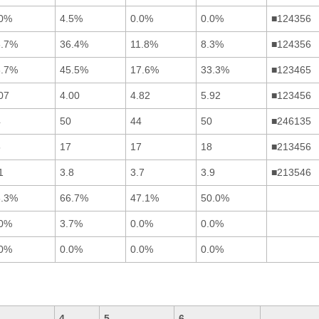
.0%
4.5%
0.0%
0.0%
■124356
6.7%
36.4%
11.8%
8.3%
■124356
6.7%
45.5%
17.6%
33.3%
■123465
07
4.00
4.82
5.92
■123456
4
50
44
50
■246135
5
17
17
18
■213456
1
3.8
3.7
3.9
■213546
3.3%
66.7%
47.1%
50.0%
.0%
3.7%
0.0%
0.0%
.0%
0.0%
0.0%
0.0%
4
5
6