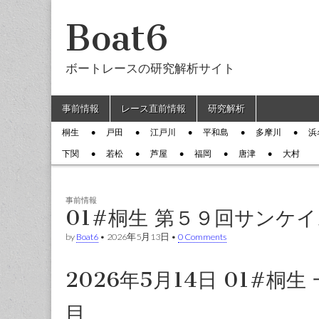
Boat6
ボートレースの研究解析サイト
Skip to content
事前情報
レース直前情報
研究解析
Main menu
桐生
戸田
江戸川
平和島
多摩川
浜
Sub menu
下関
若松
芦屋
福岡
唐津
大村
事前情報
01#桐生 第５９回サンケ
by
Boat6
•
2026年5月13日
•
0 Comments
2026年5月14日 01#桐
目