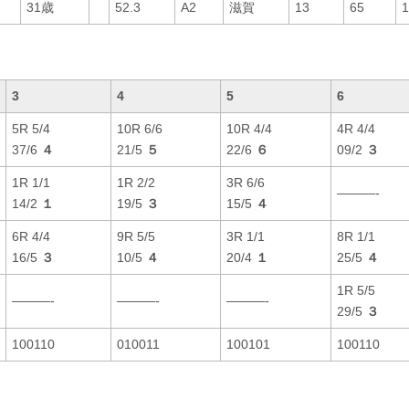
31歳
52.3
A2
滋賀
13
65
3
4
5
6
5R 5/4
10R 6/6
10R 4/4
4R 4/4
37/6
４
21/5
５
22/6
６
09/2
３
1R 1/1
1R 2/2
3R 6/6
———-
14/2
１
19/5
３
15/5
４
6R 4/4
9R 5/5
3R 1/1
8R 1/1
16/5
３
10/5
４
20/4
１
25/5
４
1R 5/5
———-
———-
———-
29/5
３
100110
010011
100101
100110