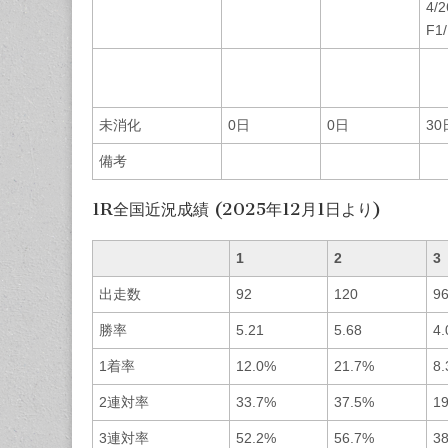
4/
F1
未消化
0日
0日
30
備考
1R全国近況成績 (2025年12月1日より)
1
2
3
出走数
92
120
9
勝率
5.21
5.68
4.
1着率
12.0%
21.7%
8
2連対率
33.7%
37.5%
1
3連対率
52.2%
56.7%
3