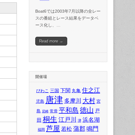
Boat6では2003年7月以降の全レー
スの番組とレース結果をデータベ
ース化し、…
Read more →
開催場
住之江
下関
三国
丸亀
びわこ
唐津
大村
多摩川
児島
宮
徳山
平和島
戸
島
常滑
尼崎
桐生
江戸川
浜名湖
田
津
芦屋
蒲郡
鳴門
若松
福岡