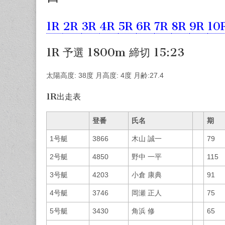
1R
2R
3R
4R
5R
6R
7R
8R
9R
10
1R 予選 1800m 締切 15:23
太陽高度: 38度 月高度: 4度 月齢:27.4
1R出走表
登番
氏名
期
1号艇
3866
木山 誠一
79
2号艇
4850
野中 一平
115
3号艇
4203
小倉 康典
91
4号艇
3746
岡瀬 正人
75
5号艇
3430
角浜 修
65