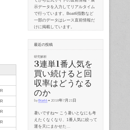
てから公式サイトの直前情報・展
示データを入力してリアルタイム
で行っています。Boat6指数など
一部のデータはレース直前情報だ
けに掲載しています。
最近の投稿
研究解析
3連単1番人気を
買い続けると回
収率はどうなる
のか
9R
by
Boat6
•
2018年7月21日
8R
5R
暑いですね〜 こう暑いとなにも考
えたくなくなり、1番人気に絞って
6R
運を天にまかせた…