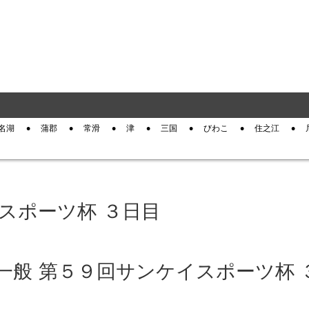
名湖
蒲郡
常滑
津
三国
びわこ
住之江
イスポーツ杯 ３日目
生 一般 第５９回サンケイスポーツ杯 