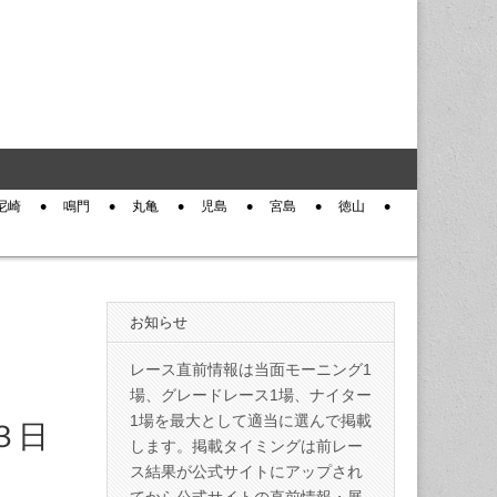
尼崎
鳴門
丸亀
児島
宮島
徳山
お知らせ
レース直前情報は当面モーニング1
場、グレードレース1場、ナイター
1場を最大として適当に選んで掲載
３日
します。掲載タイミングは前レー
ス結果が公式サイトにアップされ