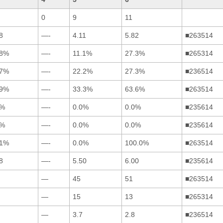
0
9
11
8
—-
4.11
5.82
■263514
.8%
—-
11.1%
27.3%
■265314
.7%
—-
22.2%
27.3%
■236514
.9%
—-
33.3%
63.6%
■263514
0%
—-
0.0%
0.0%
■235614
7%
—-
0.0%
0.0%
■235614
.1%
—-
0.0%
100.0%
■263514
8
—-
5.50
6.00
■235614
—
45
51
■263514
—
15
13
■265314
—
3.7
2.8
■236514