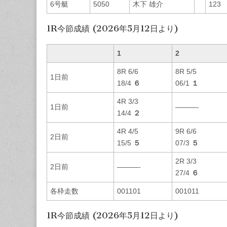
6号艇
5050
木下 雄介
123
1R今節成績 (2026年5月12日より)
1
2
8R 6/6
8R 5/5
1日前
18/4
６
06/1
１
4R 3/3
1日前
———-
14/4
２
4R 4/5
9R 6/6
2日前
15/5
５
07/3
５
2R 3/3
2日前
———-
27/4
６
各枠走数
001101
001011
1R今節成績 (2026年5月12日より)