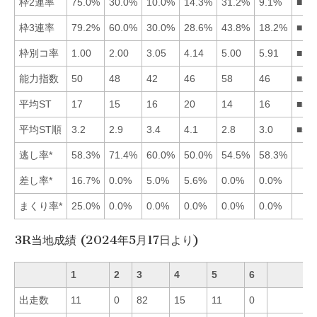
枠2連率
75.0%
30.0%
10.0%
14.3%
31.2%
9.1%
■15
枠3連率
79.2%
60.0%
30.0%
28.6%
43.8%
18.2%
■12
枠別コ率
1.00
2.00
3.05
4.14
5.00
5.91
■12
能力指数
50
48
42
46
58
46
■51
平均ST
17
15
16
20
14
16
■52
平均ST順
3.2
2.9
3.4
4.1
2.8
3.0
■52
逃し率*
58.3%
71.4%
60.0%
50.0%
54.5%
58.3%
差し率*
16.7%
0.0%
5.0%
5.6%
0.0%
0.0%
まくり率*
25.0%
0.0%
0.0%
0.0%
0.0%
0.0%
3R当地成績 (2024年5月17日より)
1
2
3
4
5
6
出走数
11
0
82
15
11
0