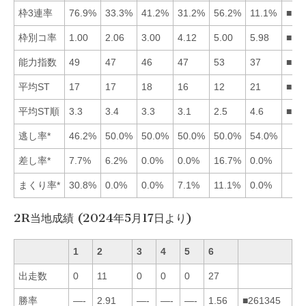
枠3連率
76.9%
33.3%
41.2%
31.2%
56.2%
11.1%
■15
枠別コ率
1.00
2.06
3.00
4.12
5.00
5.98
■12
能力指数
49
47
46
47
53
37
■51
平均ST
17
17
18
16
12
21
■54
平均ST順
3.3
3.4
3.3
3.1
2.5
4.6
■54
逃し率*
46.2%
50.0%
50.0%
50.0%
50.0%
54.0%
差し率*
7.7%
6.2%
0.0%
0.0%
16.7%
0.0%
まくり率*
30.8%
0.0%
0.0%
7.1%
11.1%
0.0%
2R当地成績 (2024年5月17日より)
1
2
3
4
5
6
出走数
0
11
0
0
0
27
勝率
—-
2.91
—-
—-
—-
1.56
■261345