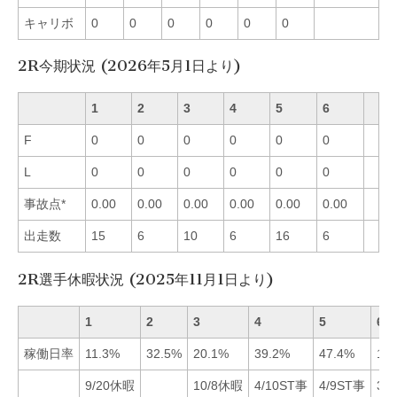
キャリボ
0
0
0
0
0
0
2R今期状況 (2026年5月1日より)
1
2
3
4
5
6
F
0
0
0
0
0
0
L
0
0
0
0
0
0
事故点*
0.00
0.00
0.00
0.00
0.00
0.00
出走数
15
6
10
6
16
6
2R選手休暇状況 (2025年11月1日より)
1
2
3
4
5
6
稼働日率
11.3%
32.5%
20.1%
39.2%
47.4%
18
9/20休暇
10/8休暇
4/10ST事
4/9ST事
3/