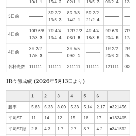
10/1
１
15/4
２
02/1
１
18/5
３
06/2
４
12/3
3R 2/2
8R 3/3
5R 2/2
3日前
———-
———-
———
13/5
３
14/2
１
21/2
４
10R 6/6
7R 4/4
12R 2/2
4R 4/4
9R 6/6
7R 6/
4日前
12/3
３
13/4
４
06/1
６
18/3
５
20/4
５
17/6
3R 2/2
3R 5/5
1R 2/2
2R 4/
4日前
———-
———-
17/5
３
09/2
１
20/6
２
25/6
各枠走数
111111
111111
211111
111111
121111
0003
1R今節成績 (2026年5月13日より)
1
2
3
4
5
6
勝率
5.83
6.33
8.00
5.33
5.14
2.17
■321456
平均ST
11
14
12
15
18
17
■132465
平均ST順
2.8
4.3
1.7
2.7
3.7
4.2
■341562