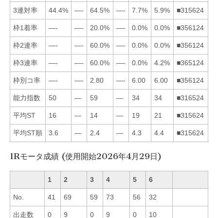
3連対率
44.4%
—-
64.5%
—-
7.7%
5.9%
■315624
枠1着率
—-
—-
20.0%
—-
0.0%
0.0%
■356124
枠2連率
—-
—-
60.0%
—-
0.0%
0.0%
■356124
枠3連率
—-
—-
60.0%
—-
0.0%
4.2%
■365124
枠別コ率
—-
—-
2.80
—-
6.00
6.00
■356124
能力指数
50
—
59
—
34
34
■316524
平均ST
16
—
14
—
19
21
■315624
平均ST順
3.6
—
2.4
—
4.3
4.4
■315624
1Rモータ成績 (使用開始2026年4月29日)
1
2
3
4
5
6
No.
41
69
59
73
56
32
出走数
0
9
0
9
0
10