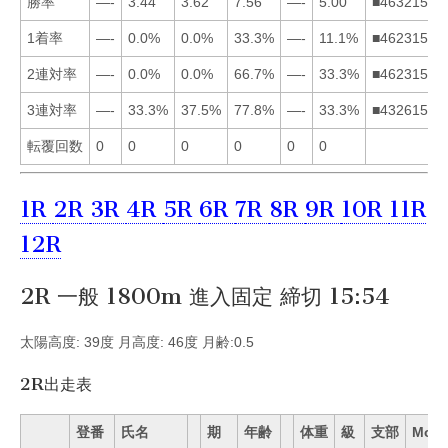
勝率
—-
3.44
3.62
7.56
—-
5.00
■463215
1着率
—-
0.0%
0.0%
33.3%
—-
11.1%
■462315
2連対率
—-
0.0%
0.0%
66.7%
—-
33.3%
■462315
3連対率
—-
33.3%
37.5%
77.8%
—-
33.3%
■432615
転覆回数
0
0
0
0
0
0
1R
2R
3R
4R
5R
6R
7R
8R
9R
10R
11R
12R
2R 一般 1800m 進入固定 締切 15:54
太陽高度: 39度 月高度: 46度 月齢:0.5
2R出走表
登番
氏名
期
年齢
体重
級
支部
Mo