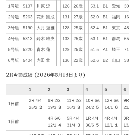
1号艇
5137
川原 涼
126
26歳
53.1
B1
愛知
30
2号艇
5263
花田 凱成
131
27歳
52.0
B1
福岡
16
3号艇
5190
大月 遊雅
128
25歳
52.4
B1
東京
48
4号艇
5313
鈴木 唯央
133
25歳
53.1
B1
群馬
65
5号艇
5220
青木 蓮
129
25歳
51.5
A1
埼玉
71
6号艇
5404
内田 壮
136
22歳
52.6
B2
山口
38
2R今節成績 (2026年5月13日より)
1
2
3
4
5
6
2R 4/4
9R 2/2
11R 2/2
10R 6/6
12R 6/6
9R 4/
1日前
25/2
２
19/3
３
16/3
３
24/2
５
14/1
６
21/4
4R 6/6
5R 4/4
1R 4/4
4R 4/4
3R 5/
1日前
———-
12/1
４
31/4
３
36/6
５
12/1
１
13/4