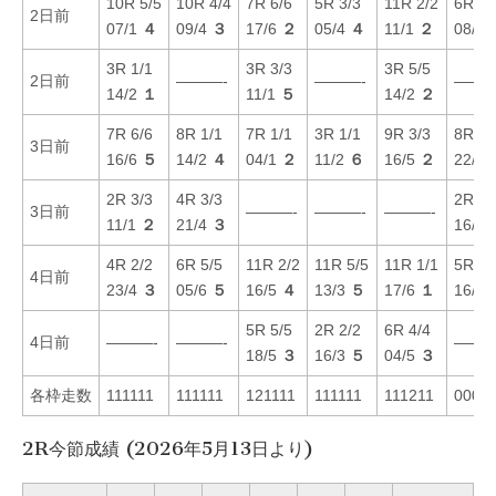
10R 5/5
10R 4/4
7R 6/6
5R 3/3
11R 2/2
6R 4/
2日前
07/1
４
09/4
３
17/6
２
05/4
４
11/1
２
08/3
3R 1/1
3R 3/3
3R 5/5
2日前
———-
———-
———
14/2
１
11/1
５
14/2
２
7R 6/6
8R 1/1
7R 1/1
3R 1/1
9R 3/3
8R 5/
3日前
16/6
５
14/2
４
04/1
２
11/2
６
16/5
２
22/5
2R 3/3
4R 3/3
2R 6/
3日前
———-
———-
———-
11/1
２
21/4
３
16/4
4R 2/2
6R 5/5
11R 2/2
11R 5/5
11R 1/1
5R 6/
4日前
23/4
３
05/6
５
16/5
４
13/3
５
17/6
１
16/3
5R 5/5
2R 2/2
6R 4/4
4日前
———-
———-
———
18/5
３
16/3
５
04/5
３
各枠走数
111111
111111
121111
111111
111211
0002
2R今節成績 (2026年5月13日より)