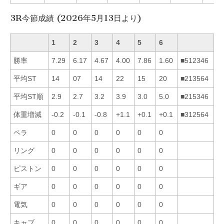
3R今節成績 (2026年5月13日より)
1
2
3
4
5
6
勝率
7.29
6.17
4.67
4.00
7.86
1.60
■512346
平均ST
14
07
14
22
15
20
■213564
平均ST順
2.9
2.7
3.2
3.9
3.0
5.0
■215346
体重増減
-0.2
-0.1
-0.8
+1.1
+0.1
+0.1
■312564
ペラ
0
0
0
0
0
0
リング
0
0
0
0
0
0
ピストン
0
0
0
0
0
0
ギア
0
0
0
0
0
0
電気
0
0
0
0
0
0
キャブ
0
0
0
0
0
0