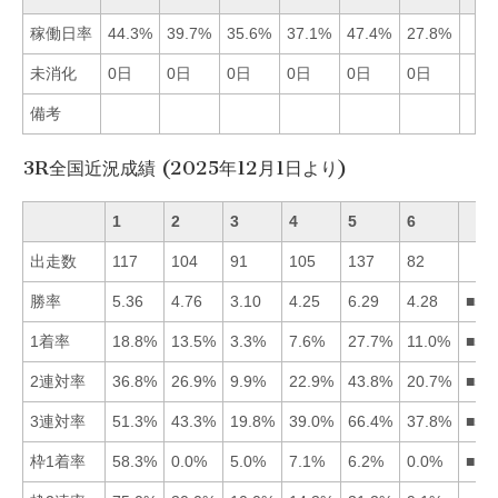
稼働日率
44.3%
39.7%
35.6%
37.1%
47.4%
27.8%
未消化
0日
0日
0日
0日
0日
0日
備考
3R全国近況成績 (2025年12月1日より)
1
2
3
4
5
6
出走数
117
104
91
105
137
82
勝率
5.36
4.76
3.10
4.25
6.29
4.28
■51
1着率
18.8%
13.5%
3.3%
7.6%
27.7%
11.0%
■51
2連対率
36.8%
26.9%
9.9%
22.9%
43.8%
20.7%
■51
3連対率
51.3%
43.3%
19.8%
39.0%
66.4%
37.8%
■51
枠1着率
58.3%
0.0%
5.0%
7.1%
6.2%
0.0%
■14