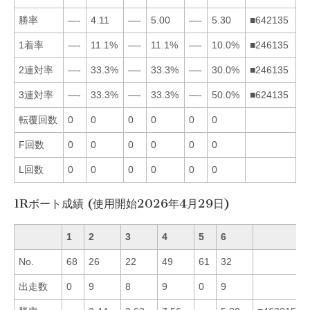
勝率
—-
4.11
—-
5.00
—-
5.30
■642135
1着率
—-
11.1%
—-
11.1%
—-
10.0%
■246135
2連対率
—-
33.3%
—-
33.3%
—-
30.0%
■246135
3連対率
—-
33.3%
—-
33.3%
—-
50.0%
■624135
転覆回数
0
0
0
0
0
0
F回数
0
0
0
0
0
0
L回数
0
0
0
0
0
0
1Rボート成績 (使用開始2026年4月29日)
1
2
3
4
5
6
No.
68
26
22
49
61
32
出走数
0
9
8
9
0
9