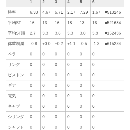
1
2
3
4
5
6
勝率
6.33
4.67
5.71
2.17
7.29
1.67
■513246
平均ST
16
13
16
18
13
16
■521634
平均ST順
2.7
3.3
3.6
3.3
3.0
3.8
■152436
体重増減
-0.8
+0.0
+0.2
+1.1
-0.5
-1.3
■615234
ペラ
0
0
0
0
0
0
リング
0
0
0
0
0
0
ピストン
0
0
0
0
0
0
ギア
0
0
0
0
0
0
電気
0
0
0
0
0
0
キャブ
0
0
0
0
0
0
シリンダ
0
0
0
0
0
0
シャフト
0
0
0
0
0
0