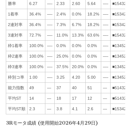
勝率
6.27
—-
2.33
2.60
5.64
—-
■154326
1着率
36.4%
—-
2.4%
0.0%
18.2%
—-
■153426
2連対率
36.4%
—-
7.3%
6.7%
18.2%
—-
■153426
3連対率
72.7%
—-
11.0%
13.3%
63.6%
—-
■154326
枠1着率
100.0%
—-
0.0%
0.0%
0.0%
—-
■134526
枠2連率
100.0%
—-
25.0%
0.0%
0.0%
—-
■134526
枠3連率
100.0%
—-
37.5%
20.0%
0.0%
—-
■134526
枠別コ率
1.00
—-
3.25
4.20
5.00
—-
■134526
能力指数
49
—
37
40
51
—
■514326
平均ST
14
—
18
17
12
—
■514326
平均ST順
2.3
—
3.8
4.1
2.6
—
■153426
3Rモータ成績 (使用開始2026年4月29日)