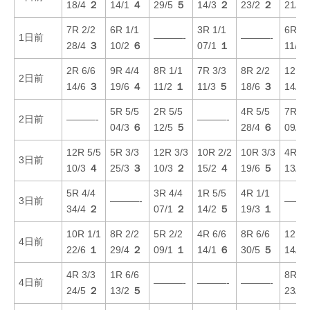
18/4
２
14/1
４
29/5
５
14/3
２
23/2
２
21/1
7R 2/2
6R 1/1
3R 1/1
6R 2/
1日前
———-
———-
28/4
３
10/2
６
07/1
１
11/3
2R 6/6
9R 4/4
8R 1/1
7R 3/3
8R 2/2
12R 3
2日前
14/6
３
19/6
４
11/2
１
11/3
５
18/6
３
14/6
5R 5/5
2R 5/5
4R 5/5
7R 4/
2日前
———-
———-
04/3
６
12/5
５
28/4
６
09/2
12R 5/5
5R 3/3
12R 3/3
10R 2/2
10R 3/3
4R 2/
3日前
10/3
４
25/3
３
10/3
２
15/2
４
19/6
５
13/1
5R 4/4
3R 4/4
1R 5/5
4R 1/1
3日前
———-
———
34/4
２
07/1
２
14/2
５
19/3
１
10R 1/1
8R 2/2
5R 2/2
4R 6/6
8R 6/6
12R 5
4日前
22/6
１
29/4
２
09/1
１
14/1
６
30/5
５
14/4
4R 3/3
1R 6/6
8R 1/
4日前
———-
———-
———-
24/5
２
13/2
５
23/1