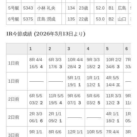
5号艇
5343
小林 礼央
134
23歳
52.0
B1
広島
56
6号艇
5375
庄島 潤成
135
22歳
53.0
B2
山口
32
1R今節成績 (2026年5月13日より)
1
2
3
4
5
6
8R 4/4
6R 3/3
10R 4/4
9R 3/3
10R 2/2
7R 4/
1日前
16/5
４
17/6
３
28/4
２
18/2
２
34/6
３
33/6
5R 1/1
1R 1/1
4R 5/5
1日前
———-
———-
———
19/1
１
12/2
１
14/4
エ
6R 5/5
11R 5/5
9R 6/6
5R 6/6
11R 3/3
9R 5/
2日前
03/2
２
19/5
４
07/1
３
03/2
５
12/2
３
11/2
2R 3/3
2R 1/1
4R 1/1
1R 4/
2日前
———-
———-
06/1
６
09/2
１
18/2
１
05/2
9R 1/1
8R 6/6
12R 1/1
10R 5/5
7R 4/4
3R 5/
3日前