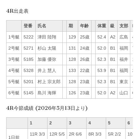
4R出走表
登番
氏名
期
年齢
体重
級
支部
Mo
1号艇
5222
津田 陸翔
129
25歳
52.4
A2
広島
43
2号艇
5271
杉山 太陽
131
24歳
52.0
B1
福岡
70
3号艇
5185
加藤 優弥
128
26歳
52.3
B1
福井
17
4号艇
5328
井上 慧人
133
22歳
53.9
B1
福岡
26
5号艇
5201
村上 宗太郎
128
23歳
52.3
B1
東京
40
6号艇
5145
島川 海輝
126
23歳
52.0
A2
山口
67
4R今節成績 (2026年5月13日より)
1
2
3
4
5
6
11R 3/3
12R 5/5
2R 6/6
8R 3/3
5R 2/2
10R 1
1日前