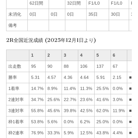
62日間
32日間
F1/L0
F1/L0
F1/
未消化
0日
0日
0日
35日
30日
30
備考
2R全国近況成績 (2025年12月1日より)
1
2
3
4
5
6
出走数
95
90
88
106
137
67
勝率
5.31
4.57
4.36
4.64
5.91
2.15
■51
1着率
14.7%
8.9%
11.4%
11.3%
25.5%
0.0%
■51
2連対率
34.7%
25.6%
22.7%
23.6%
41.6%
3.0%
■51
3連対率
55.8%
45.6%
39.8%
42.5%
62.0%
11.9%
■51
枠1着率
53.8%
5.6%
0.0%
6.2%
25.0%
0.0%
■15
枠2連率
76.9%
33.3%
5.9%
12.5%
43.8%
4.4%
■15