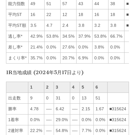
能力指数
49
51
57
43
44
38
■32
平均ST
16
22
12
18
16
18
■35
平均ST順
3.5
4.7
2.4
3.8
3.2
3.8
■35
逃し率*
42.9%
53.8%
34.5%
37.9%
53.8%
66.7%
差し率*
21.4%
0.0%
27.6%
0.0%
3.8%
0.0%
まくり率*
35.7%
0.0%
20.7%
6.9%
0.0%
0.0%
1R当地成績 (2024年5月17日より)
1
2
3
4
5
6
出走数
9
0
31
0
13
51
勝率
4.78
—-
6.42
—-
2.15
1.67
■315624
1着率
0.0%
—-
29.0%
—-
0.0%
0.0%
■315624
2連対率
22.2%
—-
54.8%
—-
7.7%
0.0%
■315624