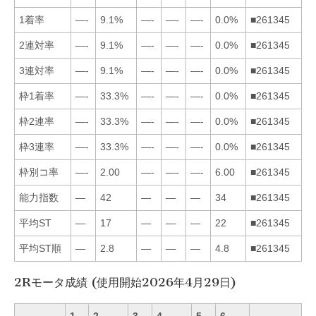
1着率
—-
9.1%
—-
—-
—-
0.0%
■261345
2連対率
—-
9.1%
—-
—-
—-
0.0%
■261345
3連対率
—-
9.1%
—-
—-
—-
0.0%
■261345
枠1着率
—-
33.3%
—-
—-
—-
0.0%
■261345
枠2連率
—-
33.3%
—-
—-
—-
0.0%
■261345
枠3連率
—-
33.3%
—-
—-
—-
0.0%
■261345
枠別コ率
—-
2.00
—-
—-
—-
6.00
■261345
能力指数
—
42
—
—
—
34
■261345
平均ST
—
17
—
—
—
22
■261345
平均ST順
—
2.8
—
—
—
4.8
■261345
2Rモータ成績 (使用開始2026年4月29日)