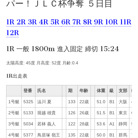
パー！ＪＬＣ杯争奪 ５日目
1R
2R
3R
4R
5R
6R
7R
8R
9R
10R
11R
12R
1R 一般 1800m 進入固定 締切 15:24
太陽高度: 45度 月高度: 52度 月齢:0.4
1R出走表
登番
氏名
期
年齢
体重
級
支部
Mo
1号艇
5325
澁川 夏
133
22歳
51.0
B1
大阪
41
2号艇
5133
堀越 雄貴
126
26歳
51.5
B1
東京
69
3号艇
5034
若林 義人
122
28歳
53.6
A1
静岡
59
4号艇
5377
鳥居塚 嶺王
135
22歳
50.0
B1
群馬
73