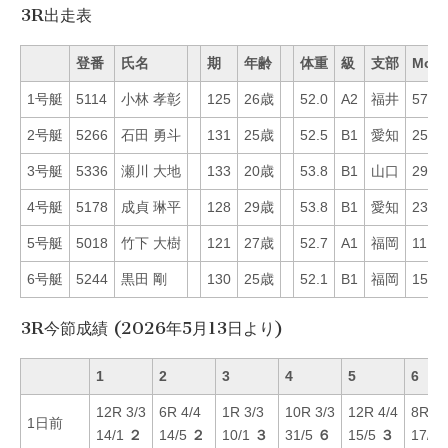
3R出走表
登番
氏名
期
年齢
体重
級
支部
Mo
1号艇
5114
小林 孝彰
125
26歳
52.0
A2
福井
57
2号艇
5266
石田 勇斗
131
25歳
52.5
B1
愛知
25
3号艇
5336
瀬川 大地
133
20歳
53.8
B1
山口
29
4号艇
5178
成貞 琳平
128
29歳
53.8
B1
愛知
23
5号艇
5018
竹下 大樹
121
27歳
52.7
A1
福岡
11
6号艇
5244
黒田 剛
130
25歳
52.1
B1
福岡
15
3R今節成績 (2026年5月13日より)
1
2
3
4
5
6
12R 3/3
6R 4/4
1R 3/3
10R 3/3
12R 4/4
8R 6/
1日前
14/1
２
14/5
２
10/1
３
31/5
６
15/5
３
17/6