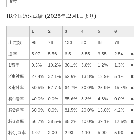
備考
1R全国近況成績 (2025年12月1日より)
1
2
3
4
5
6
出走数
95
78
133
80
85
78
勝率
5.07
5.56
6.51
3.55
3.55
2.54
■32
1着率
9.5%
19.2%
36.1%
3.8%
1.2%
1.3%
■32
2連対率
27.4%
32.1%
52.6%
13.8%
12.9%
5.1%
■32
3連対率
50.5%
57.7%
64.7%
30.0%
25.9%
15.4%
■32
枠1着率
40.0%
0.0%
55.6%
3.3%
4.3%
0.0%
■31
枠2連率
60.0%
0.0%
81.5%
20.0%
13.0%
4.2%
■31
枠3連率
66.7%
38.5%
85.2%
40.0%
39.1%
12.5%
■31
枠別コ率
1.07
2.00
2.93
4.10
5.00
5.96
■12