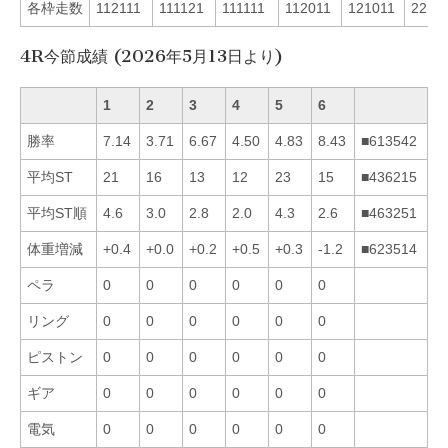
各枠走数
112111
111121
111111
112011
121011
2211
4R今節成績 (2026年5月13日より)
1
2
3
4
5
6
勝率
7.14
3.71
6.67
4.50
4.83
8.43
■613542
平均ST
21
16
13
12
23
15
■436215
平均ST順
4.6
3.0
2.8
2.0
4.3
2.6
■463251
体重増減
+0.4
+0.0
+0.2
+0.5
+0.3
-1.2
■623514
ペラ
0
0
0
0
0
0
リング
0
0
0
0
0
0
ピストン
0
0
0
0
0
0
ギア
0
0
0
0
0
0
電気
0
0
0
0
0
0