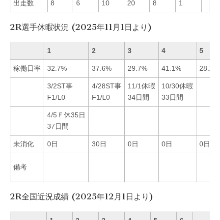
出走数
8
6
10
20
8
1
2R選手休暇状況 (2025年11月1日より)
1
2
3
4
5
稼働日率
32.7%
37.6%
29.7%
41.1%
28.2%
3/2ST事
4/28ST事
11/1休暇
10/30休暇
F1/L0
F1/L0
34日間
33日間
4/5Ｆ休35日
37日間
未消化
0日
30日
0日
0日
0日
備考
2R全国近況成績 (2025年12月1日より)