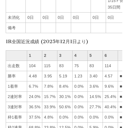
1/15Ｆ休3
35日間
未消化
0日
0日
0日
0日
0日
0日
備考
1R全国近況成績 (2025年12月1日より)
1
2
3
4
5
6
出走数
104
115
83
75
83
114
勝率
4.48
3.95
5.19
1.23
3.40
4.57
■36
1着率
6.7%
7.8%
8.4%
0.0%
3.6%
9.6%
■63
2連対率
24.0%
15.7%
30.1%
0.0%
14.5%
25.4%
■36
3連対率
36.5%
33.9%
50.6%
0.0%
27.7%
40.4%
■36
枠1着率
37.5%
4.8%
0.0%
0.0%
0.0%
0.0%
■12
枠2連率
68.8%
23.8%
12.5%
0.0%
5.9%
0.0%
■12