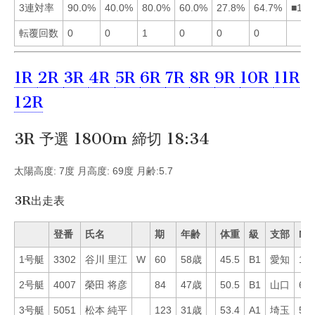
3連対率
90.0%
40.0%
80.0%
60.0%
27.8%
64.7%
■136
転覆回数
0
0
1
0
0
0
1R
2R
3R
4R
5R
6R
7R
8R
9R
10R
11R
12R
3R 予選 1800m 締切 18:34
太陽高度: 7度 月高度: 69度 月齢:5.7
3R出走表
登番
氏名
期
年齢
体重
級
支部
Mo
1号艇
3302
谷川 里江
W
60
58歳
45.5
B1
愛知
14
2号艇
4007
榮田 将彦
84
47歳
50.5
B1
山口
62
3号艇
5051
松本 純平
123
31歳
53.4
A1
埼玉
51