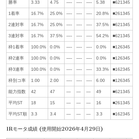
勝率
3.33
4.75
—-
—-
—-
5.38
■621345
1着率
16.7%
25.0%
—-
—-
—-
20.8%
■261345
2連対率
16.7%
25.0%
—-
—-
—-
37.5%
■621345
3連対率
16.7%
37.5%
—-
—-
—-
54.2%
■621345
枠1着率
100.0%
0.0%
—-
—-
—-
0.0%
■126345
枠2連率
100.0%
0.0%
—-
—-
—-
0.0%
■126345
枠3連率
100.0%
0.0%
—-
—-
—-
33.3%
■162345
枠別コ率
1.00
2.00
—-
—-
—-
6.00
■126345
能力指数
42
47
—
—
—
49
■621345
平均ST
18
15
—
—
—
16
■261345
平均ST順
3.3
3.4
—
—
—
3.3
■162345
1Rモータ成績 (使用開始2026年4月29日)