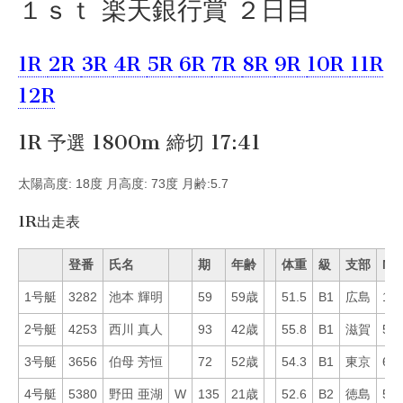
１ｓｔ 楽天銀行賞 ２日目
1R
2R
3R
4R
5R
6R
7R
8R
9R
10R
11R
12R
1R 予選 1800m 締切 17:41
太陽高度: 18度 月高度: 73度 月齢:5.7
1R出走表
登番
氏名
期
年齢
体重
級
支部
Mo
1号艇
3282
池本 輝明
59
59歳
51.5
B1
広島
12
2号艇
4253
西川 真人
93
42歳
55.8
B1
滋賀
56
3号艇
3656
伯母 芳恒
72
52歳
54.3
B1
東京
65
4号艇
5380
野田 亜湖
W
135
21歳
52.6
B2
徳島
50