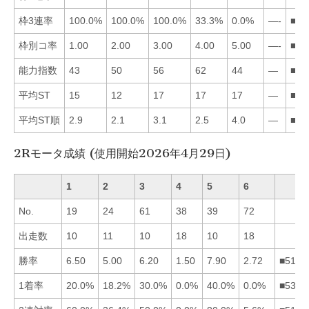
枠3連率
100.0%
100.0%
100.0%
33.3%
0.0%
—-
■12
枠別コ率
1.00
2.00
3.00
4.00
5.00
—-
■12
能力指数
43
50
56
62
44
—
■43
平均ST
15
12
17
17
17
—
■21
平均ST順
2.9
2.1
3.1
2.5
4.0
—
■24
2Rモータ成績 (使用開始2026年4月29日)
1
2
3
4
5
6
No.
19
24
61
38
39
72
出走数
10
11
10
18
10
18
勝率
6.50
5.00
6.20
1.50
7.90
2.72
■5132
1着率
20.0%
18.2%
30.0%
0.0%
40.0%
0.0%
■5312