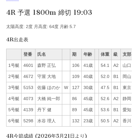
4R 予選 1800m 締切 19:03
太陽高度: 2度 月高度: 64度 月齢:5.7
4R出走表
登番
氏名
期
年齢
体重
級
支部
1号艇
4601
森野 正弘
106
41歳
54.1
A2
山口
3
2号艇
4672
守屋 大地
109
40歳
52.0
B1
岡山
2
3号艇
5153
佐藤 ほのか
W
127
30歳
47.5
B1
東京
2
4号艇
4073
大橋 純一郎
86
45歳
52.6
A2
静岡
4
5号艇
4139
丹下 健
89
45歳
53.6
B1
愛知
4
6号艇
5298
水谷 理人
132
23歳
50.5
A2
香川
6
4R今節成績 (2026年5月21日より)