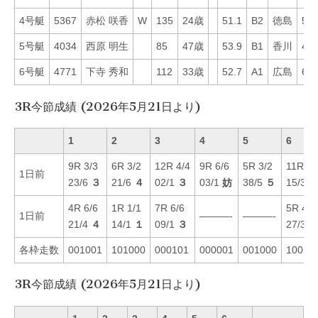
4号艇
5367
赤松 咲香
W
135
24歳
51.1
B2
徳島
59
5号艇
4034
西原 明生
85
47歳
53.9
B1
香川
44
6号艇
4771
下寺 秀和
112
33歳
52.7
A1
広島
68
3R今節成績 (2026年5月21日より)
1
2
3
4
5
6
9R 3/3
6R 3/2
12R 4/4
9R 6/6
5R 3/2
11R 1/
1日前
23/6
３
21/6
４
02/1
３
03/1
妨
38/5
５
15/3
4R 6/6
1R 1/1
7R 6/6
5R 4/3
1日前
———-
———-
21/4
４
14/1
１
09/1
３
27/3
各枠走数
001001
101000
000101
000001
001000
10010
3R今節成績 (2026年5月21日より)