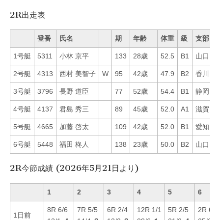
2R出走表
登番
氏名
期
年齢
体重
級
支部
1号艇
5311
小林 京平
133
28歳
52.5
B1
山口
1
2号艇
4313
西村 美智子
W
95
42歳
47.9
B2
香川
2
3号艇
3796
長野 道臣
77
52歳
54.4
B1
静岡
6
4号艇
4137
君島 秀三
89
45歳
52.0
A1
滋賀
3
5号艇
4665
加藤 啓太
109
42歳
52.0
B1
愛知
3
6号艇
5448
福田 柊人
138
23歳
50.0
B2
山口
7
2R今節成績 (2026年5月21日より)
1
2
3
4
5
6
8R 6/6
7R 5/5
6R 2/4
12R 1/1
5R 2/5
2R 6/6
1日前