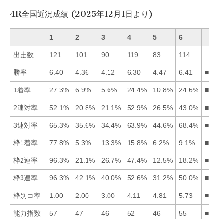
4R全国近況成績 (2025年12月1日より)
1
2
3
4
5
6
出走数
121
101
90
119
83
114
勝率
6.40
4.36
4.12
6.30
4.47
6.41
■61
1着率
27.3%
6.9%
5.6%
24.4%
10.8%
24.6%
■16
2連対率
52.1%
20.8%
21.1%
52.9%
26.5%
43.0%
■41
3連対率
65.3%
35.6%
34.4%
63.9%
44.6%
68.4%
■61
枠1着率
77.8%
5.3%
13.3%
15.8%
6.2%
9.1%
■14
枠2連率
96.3%
21.1%
26.7%
47.4%
12.5%
18.2%
■14
枠3連率
96.3%
42.1%
40.0%
52.6%
31.2%
50.0%
■14
枠別コ率
1.00
2.00
3.00
4.11
4.81
5.73
■12
能力指数
57
47
46
52
46
55
■16