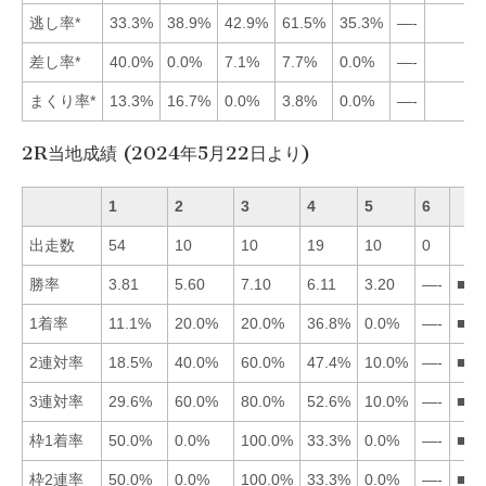
逃し率*
33.3%
38.9%
42.9%
61.5%
35.3%
—-
差し率*
40.0%
0.0%
7.1%
7.7%
0.0%
—-
まくり率*
13.3%
16.7%
0.0%
3.8%
0.0%
—-
2R当地成績 (2024年5月22日より)
1
2
3
4
5
6
出走数
54
10
10
19
10
0
勝率
3.81
5.60
7.10
6.11
3.20
—-
■34
1着率
11.1%
20.0%
20.0%
36.8%
0.0%
—-
■42
2連対率
18.5%
40.0%
60.0%
47.4%
10.0%
—-
■34
3連対率
29.6%
60.0%
80.0%
52.6%
10.0%
—-
■32
枠1着率
50.0%
0.0%
100.0%
33.3%
0.0%
—-
■31
枠2連率
50.0%
0.0%
100.0%
33.3%
0.0%
—-
■31