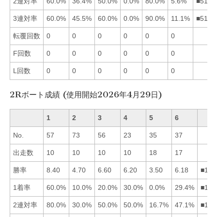
2連対率
60.0%
36.4%
50.0%
0.0%
80.0%
5.6%
■5132
3連対率
60.0%
45.5%
60.0%
0.0%
90.0%
11.1%
■5132
転覆回数
0
0
0
0
0
0
F回数
0
0
0
0
0
0
L回数
0
0
0
0
0
0
2Rボート成績 (使用開始2026年4月29日)
1
2
3
4
5
6
No.
57
73
56
23
35
37
出走数
10
10
10
10
18
17
勝率
8.40
4.70
6.60
6.20
3.50
6.18
■134
1着率
60.0%
10.0%
20.0%
30.0%
0.0%
29.4%
■146
2連対率
80.0%
30.0%
50.0%
50.0%
16.7%
47.1%
■134