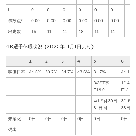
L
0
0
0
0
0
0
事故点*
0.00
0.00
0.00
0.00
0.00
0.00
出走数
15
11
11
18
11
11
4R選手休暇状況 (2025年11月1日より)
1
2
3
4
5
6
稼働日率
44.6%
30.7%
34.7%
43.6%
31.7%
44.1%
3/3ST事
1/14S
F1/L0
F1/L0
4/1Ｆ休30日
3/1Ｆ休
31日間
33日間
未消化
0日
0日
0日
0日
0日
0日
備考