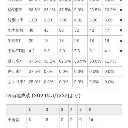
枠3連率
68.8%
38.1%
37.5%
0.0%
23.5%
20.0%
■12
枠別コ率
1.00
2.00
3.00
4.32
5.06
6.00
■12
能力指数
48
45
50
32
42
47
■31
平均ST
20
18
18
28
18
19
■53
平均ST順
4.2
3.8
3.9
5.5
3.1
4.1
■52
逃し率*
37.5%
38.1%
62.5%
38.9%
50.0%
71.4%
差し率*
37.5%
0.0%
0.0%
0.0%
0.0%
0.0%
まくり率*
25.0%
0.0%
0.0%
0.0%
0.0%
0.0%
1R当地成績 (2024年5月22日より)
1
2
3
4
5
6
出走数
6
8
0
0
0
24