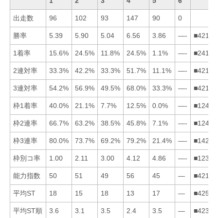
1
2
3
4
5
6
出走数
96
102
93
147
90
0
勝率
5.39
5.90
5.04
6.56
3.86
—-
■42135
1着率
15.6%
24.5%
11.8%
24.5%
1.1%
—-
■24135
2連対率
33.3%
42.2%
33.3%
51.7%
11.1%
—-
■42135
3連対率
54.2%
56.9%
49.5%
68.0%
33.3%
—-
■42135
枠1着率
40.0%
21.1%
7.7%
12.5%
0.0%
—-
■12435
枠2連率
66.7%
63.2%
38.5%
45.8%
7.1%
—-
■12435
枠3連率
80.0%
73.7%
69.2%
79.2%
21.4%
—-
■14235
枠別コ率
1.00
2.11
3.00
4.12
4.86
—-
■12345
能力指数
50
51
49
56
45
—
■42135
平均ST
18
15
18
13
17
—
■42531
平均ST順
3.6
3.1
3.5
2.4
3.5
—
■42351