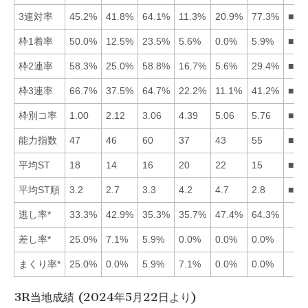
3連対率
45.2%
41.8%
64.1%
11.3%
20.9%
77.3%
■63
枠1着率
50.0%
12.5%
23.5%
5.6%
0.0%
5.9%
■13
枠2連率
58.3%
25.0%
58.8%
16.7%
5.6%
29.4%
■31
枠3連率
66.7%
37.5%
64.7%
22.2%
11.1%
41.2%
■13
枠別コ率
1.00
2.12
3.06
4.39
5.06
5.76
■12
能力指数
47
46
60
37
43
55
■36
平均ST
18
14
16
20
22
15
■26
平均ST順
3.2
2.7
3.3
4.2
4.7
2.8
■26
逃し率*
33.3%
42.9%
35.3%
35.7%
47.4%
64.3%
差し率*
25.0%
7.1%
5.9%
0.0%
0.0%
0.0%
まくり率*
25.0%
0.0%
5.9%
7.1%
0.0%
0.0%
3R当地成績 (2024年5月22日より)