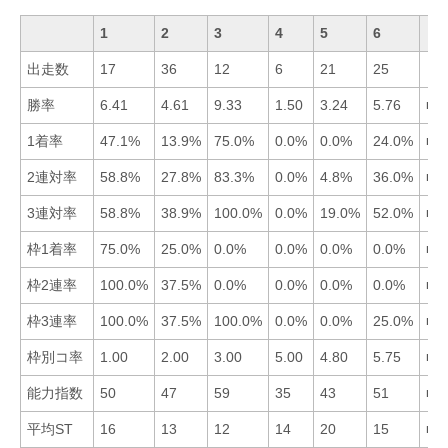
1
2
3
4
5
6
出走数
17
36
12
6
21
25
勝率
6.41
4.61
9.33
1.50
3.24
5.76
■3
1着率
47.1%
13.9%
75.0%
0.0%
0.0%
24.0%
■3
2連対率
58.8%
27.8%
83.3%
0.0%
4.8%
36.0%
■3
3連対率
58.8%
38.9%
100.0%
0.0%
19.0%
52.0%
■3
枠1着率
75.0%
25.0%
0.0%
0.0%
0.0%
0.0%
■1
枠2連率
100.0%
37.5%
0.0%
0.0%
0.0%
0.0%
■1
枠3連率
100.0%
37.5%
100.0%
0.0%
0.0%
25.0%
■1
枠別コ率
1.00
2.00
3.00
5.00
4.80
5.75
■1
能力指数
50
47
59
35
43
51
■3
平均ST
16
13
12
14
20
15
■3