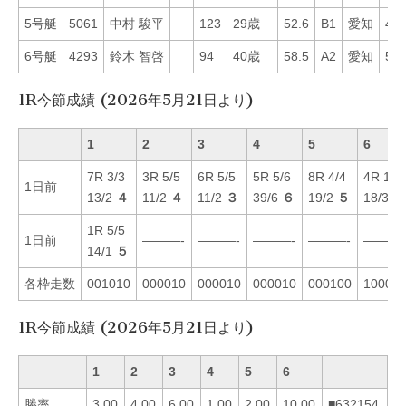
5号艇
5061
中村 駿平
123
29歳
52.6
B1
愛知
46
6号艇
4293
鈴木 智啓
94
40歳
58.5
A2
愛知
52
1R今節成績 (2026年5月21日より)
1
2
3
4
5
6
7R 3/3
3R 5/5
6R 5/5
5R 5/6
8R 4/4
4R 1/1
1日前
13/2
４
11/2
４
11/2
３
39/6
６
19/2
５
18/3
１
1R 5/5
1日前
———-
———-
———-
———-
———-
14/1
５
各枠走数
001010
000010
000010
000010
000100
10000
1R今節成績 (2026年5月21日より)
1
2
3
4
5
6
勝率
3.00
4.00
6.00
1.00
2.00
10.00
■632154