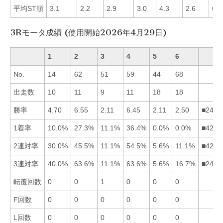
平均ST順
3.1
2.2
2.9
3.0
4.3
2.6
■2
3Rモータ成績 (使用開始2026年4月29日)
1
2
3
4
5
6
No.
14
62
51
59
44
68
出走数
10
11
9
11
18
18
勝率
4.70
6.55
2.11
6.45
2.11
2.50
■2416
1着率
10.0%
27.3%
11.1%
36.4%
0.0%
0.0%
■4231
2連対率
30.0%
45.5%
11.1%
54.5%
5.6%
11.1%
■4213
3連対率
40.0%
63.6%
11.1%
63.6%
5.6%
16.7%
■2416
転覆回数
0
0
1
0
0
0
F回数
0
0
0
0
0
0
L回数
0
0
0
0
0
0