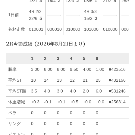
13/1
４
14/4
２
13/3
２
08/6
１
21/2
４
25/6
4R 2/2
4R 3/3
1日前
———-
———-
———-
———
22/6
５
15/2
２
各枠走数
010001
000010
010000
101000
010000
00000
2R今節成績 (2026年5月21日より)
1
2
3
4
5
6
勝率
3.00
8.00
8.00
9.50
4.00
1.00
■423516
平均ST
18
14
13
12
21
25
■432156
平均ST順
3.5
4.0
3.0
4.0
2.0
6.0
■531246
体重増減
+0.3
-0.1
+0.1
+0.5
+0.0
+0.0
■256314
ペラ
0
0
0
0
0
0
リング
0
0
0
0
0
0
ピストン
0
0
0
0
0
0