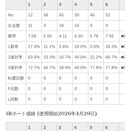
1
2
3
4
5
6
No.
12
56
65
50
46
52
出走数
11
9
18
10
9
9
勝率
7.09
5.56
4.11
6.20
5.78
7.56
■614
1着率
27.3%
11.1%
5.6%
20.0%
0.0%
33.3%
■614
2連対率
63.6%
33.3%
16.7%
40.0%
22.2%
66.7%
■614
3連対率
72.7%
66.7%
38.9%
60.0%
77.8%
77.8%
■561
転覆回数
0
0
0
0
0
0
F回数
0
0
0
0
0
0
L回数
0
0
0
0
0
0
1Rボート成績 (使用開始2026年4月29日)
1
2
3
4
5
6