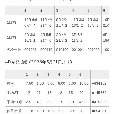
1
2
3
4
5
6
12R 6/6
11R 4/4
9R 2/2
11R 3/3
1R 3/3
10R 1/
1日前
07/4
４
21/4
６
15/4
２
13/1
２
15/3
３
21/3
2R 3/3
4R 5/5
2R 4/4
3R 6/6
6R 4/3
1日前
———-
16/1
１
21/4
６
21/3
２
11/2
２
18/5
各枠走数
001001
000110
010100
001001
001000
10010
4R今節成績 (2026年5月21日より)
1
2
3
4
5
6
勝率
7.50
1.00
8.00
8.00
6.00
10.00
■634152
平均ST
12
21
18
12
15
20
■145362
平均ST順
2.5
4.0
3.5
1.5
3.0
4.0
■415326
体重増減
+1.8
+0.0
+0.3
-0.2
-0.5
-1.5
■654231