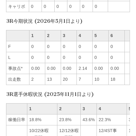
キャリボ
0
0
0
0
0
0
3R今期状況 (2026年5月1日より)
1
2
3
4
5
6
F
0
0
0
0
0
0
L
0
0
0
0
0
0
事故点*
0.00
0.00
0.00
2.14
0.00
0.00
出走数
2
13
20
7
10
18
3R選手休暇状況 (2025年11月1日より)
1
2
3
4
5
稼働日率
18.8%
23.8%
43.6%
22.3%
32.
10/22休暇
12/12休暇
12/4ST事
12