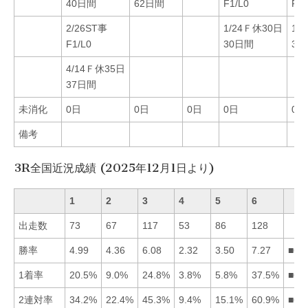
40日間
62日間
F1/L0
F1/
2/26ST事
1/24Ｆ休30日
1/
F1/L0
30日間
35
4/14Ｆ休35日
37日間
未消化
0日
0日
0日
0日
0日
備考
3R全国近況成績 (2025年12月1日より)
1
2
3
4
5
6
出走数
73
67
117
53
86
128
勝率
4.99
4.36
6.08
2.32
3.50
7.27
■63
1着率
20.5%
9.0%
24.8%
3.8%
5.8%
37.5%
■63
2連対率
34.2%
22.4%
45.3%
9.4%
15.1%
60.9%
■63