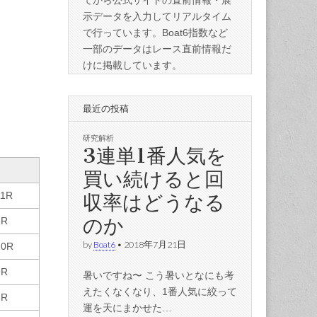
てから公式サイトの直前情報・展
示データを入力してリアルタイム
で行っています。Boat6指数など
一部のデータはレース直前情報だ
けに掲載しています。
最近の投稿
研究解析
3連単1番人気を
買い続けると回
収率はどうなる
11R
のか
6R
by
Boat6
•
2018年7月21日
10R
9R
暑いですね〜 こう暑いとなにも考
えたくなくなり、1番人気に絞って
8R
運を天にまかせた…