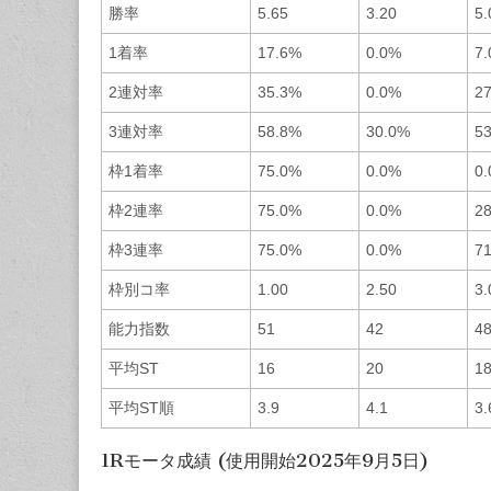
勝率
5.65
3.20
5.
1着率
17.6%
0.0%
7
2連対率
35.3%
0.0%
2
3連対率
58.8%
30.0%
5
枠1着率
75.0%
0.0%
0
枠2連率
75.0%
0.0%
2
枠3連率
75.0%
0.0%
7
枠別コ率
1.00
2.50
3.
能力指数
51
42
4
平均ST
16
20
1
平均ST順
3.9
4.1
3.
1Rモータ成績 (使用開始2025年9月5日)