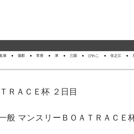
名湖
蒲郡
常滑
津
三国
びわこ
住之江
ＡＴＲＡＣＥ杯 ２日目
津 一般 マンスリーＢＯＡＴＲＡＣＥ杯