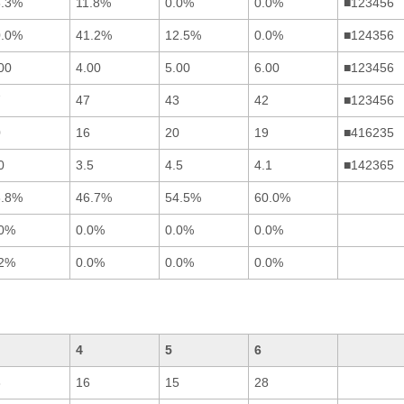
3.3%
11.8%
0.0%
0.0%
■123456
0.0%
41.2%
12.5%
0.0%
■124356
00
4.00
5.00
6.00
■123456
7
47
43
42
■123456
0
16
20
19
■416235
0
3.5
4.5
4.1
■142365
3.8%
46.7%
54.5%
60.0%
.0%
0.0%
0.0%
0.0%
.2%
0.0%
0.0%
0.0%
4
5
6
3
16
15
28