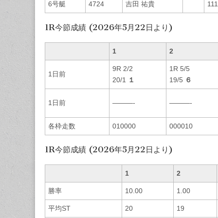
6号艇
4724
吉田 祐貴
111
1R今節成績 (2026年5月22日より)
1
2
9R 2/2
1R 5/5
1日前
20/1
１
19/5
６
1日前
———-
———-
各枠走数
010000
000010
1R今節成績 (2026年5月22日より)
1
2
勝率
10.00
1.00
平均ST
20
19