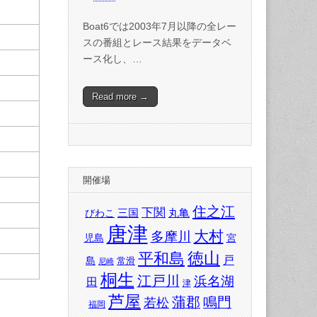
Boat6では2003年7月以降の全レー
スの番組とレース結果をデータベ
ース化し、…
Read more →
開催場
住之江
下関
三国
丸亀
びわこ
唐津
大村
多摩川
児島
宮
徳山
平和島
戸
島
常滑
尼崎
桐生
江戸川
浜名湖
田
津
芦屋
蒲郡
鳴門
若松
福岡