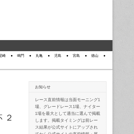
尼崎
鳴門
丸亀
児島
宮島
徳山
お知らせ
レース直前情報は当面モーニング1
場、グレードレース1場、ナイター
1場を最大として適当に選んで掲載
 ２
します。掲載タイミングは前レー
ス結果が公式サイトにアップされ