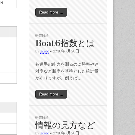
5R
Read more →
研究解析
Boat6指数とは
by
Boat6
•
2018年7月20日
各選手の能力を測るのに勝率や連
対率など勝率を基準とした統計量
がありますが、例えば…
Read more →
研究解析
情報の見方など
by
Boat6
•
2018年7月20日