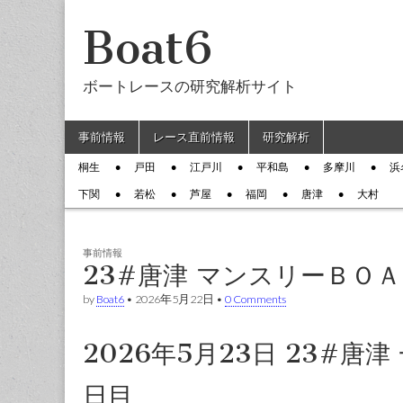
Boat6
ボートレースの研究解析サイト
Skip to content
事前情報
レース直前情報
研究解析
Main menu
桐生
戸田
江戸川
平和島
多摩川
浜
Sub menu
下関
若松
芦屋
福岡
唐津
大村
事前情報
23#唐津 マンスリーＢＯ
by
Boat6
•
2026年5月22日
•
0 Comments
2026年5月23日 23#唐
日目