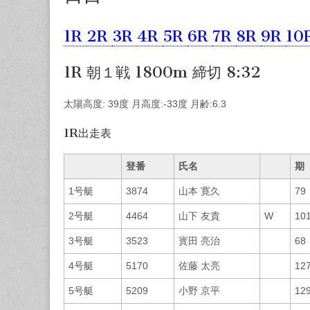
1R
2R
3R
4R
5R
6R
7R
8R
9R
10
1R 朝１戦 1800m 締切 8:32
太陽高度: 39度 月高度:-33度 月齢:6.3
1R出走表
登番
氏名
期
1号艇
3874
山本 寛久
79
2号艇
4464
山下 友貴
W
10
3号艇
3523
寳田 亮治
68
4号艇
5170
佐藤 太亮
12
5号艇
5209
小野 京平
12