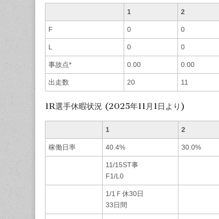
1
2
F
0
0
L
0
0
事故点*
0.00
0.00
出走数
20
11
1R選手休暇状況 (2025年11月1日より)
1
2
稼働日率
40.4%
30.0%
11/15ST事
F1/L0
1/1Ｆ休30日
33日間