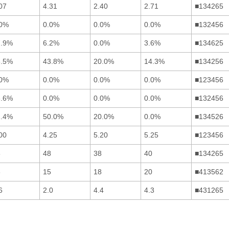
07
4.31
2.40
2.71
■134265
.0%
0.0%
0.0%
0.0%
■132456
7.9%
6.2%
0.0%
3.6%
■134625
3.5%
43.8%
20.0%
14.3%
■134256
.0%
0.0%
0.0%
0.0%
■123456
8.6%
0.0%
0.0%
0.0%
■132456
1.4%
50.0%
20.0%
0.0%
■134526
00
4.25
5.20
5.25
■123456
8
48
38
40
■134265
8
15
18
20
■413562
6
2.0
4.4
4.3
■431265