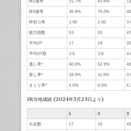
枠2連率
91.7%
43.8%
1
枠3連率
95.8%
75.0%
4
枠別コ率
1.00
2.00
3.
能力指数
53
53
4
平均ST
17
19
2
平均ST順
3.5
3.8
4.
逃し率*
60.0%
52.9%
4
差し率*
28.0%
11.8%
0
まくり率*
4.0%
0.0%
6
1R当地成績 (2024年5月23日より)
1
2
3
出走数
17
10
4