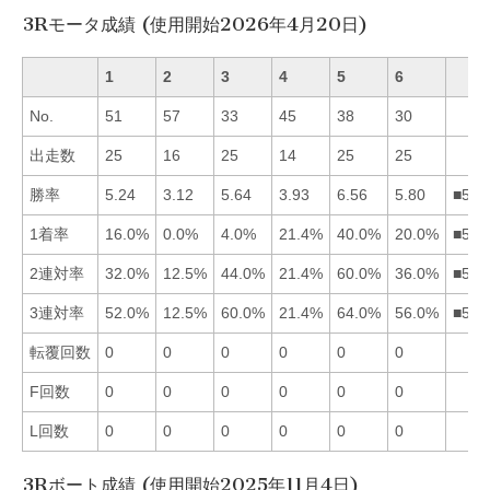
3Rモータ成績 (使用開始2026年4月20日)
1
2
3
4
5
6
No.
51
57
33
45
38
30
出走数
25
16
25
14
25
25
勝率
5.24
3.12
5.64
3.93
6.56
5.80
■563
1着率
16.0%
0.0%
4.0%
21.4%
40.0%
20.0%
■546
2連対率
32.0%
12.5%
44.0%
21.4%
60.0%
36.0%
■536
3連対率
52.0%
12.5%
60.0%
21.4%
64.0%
56.0%
■536
転覆回数
0
0
0
0
0
0
F回数
0
0
0
0
0
0
L回数
0
0
0
0
0
0
3Rボート成績 (使用開始2025年11月4日)