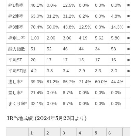
枠1着率
48.1%
0.0%
12.5%
0.0%
0.0%
0.0%
■13
枠2連率
63.0%
31.2%
31.2%
6.2%
0.0%
4.8%
■12
枠3連率
70.4%
50.0%
43.8%
12.5%
0.0%
14.3%
■12
枠別コ率
1.00
2.00
3.06
4.19
5.62
5.86
■12
能力指数
51
52
46
44
34
53
■62
平均ST
20
17
17
15
17
16
■46
平均ST順
4.2
3.8
3.4
2.9
3.3
3.0
■46
逃し率*
39.3%
81.2%
66.7%
71.4%
60.0%
44.4%
差し率*
21.4%
0.0%
6.7%
0.0%
0.0%
0.0%
まくり率*
32.1%
0.0%
6.7%
0.0%
0.0%
0.0%
3R当地成績 (2024年5月23日より)
1
2
3
4
5
6