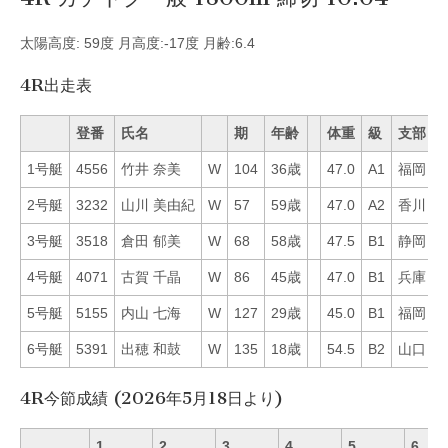
太陽高度: 59度 月高度:-17度 月齢:6.4
4R出走表
登番
氏名
期
年齢
体重
級
支部
1号艇
4556
竹井 奈美
W
104
36歳
47.0
A1
福岡
4
2号艇
3232
山川 美由紀
W
57
59歳
47.0
A2
香川
6
3号艇
3518
倉田 郁美
W
68
58歳
47.5
B1
静岡
5
4号艇
4071
古賀 千晶
W
86
45歳
47.0
B1
兵庫
6
5号艇
5155
内山 七海
W
127
29歳
45.0
B1
福岡
2
6号艇
5391
出穂 和鼓
W
135
18歳
54.5
B2
山口
2
4R今節成績 (2026年5月18日より)
1
2
3
4
5
6