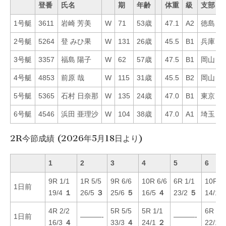
登番
氏名
期
年齢
体重
級
支部
1号艇
3611
岩崎 芳美
W
71
53歳
47.1
A2
徳島
3
2号艇
5264
登 みひ果
W
131
26歳
45.5
B1
兵庫
3
3号艇
3357
福島 陽子
W
62
57歳
47.5
B1
岡山
6
4号艇
4853
前原 哉
W
115
31歳
45.5
B2
岡山
4
5号艇
5365
石村 日奈那
W
135
24歳
47.0
B1
東京
4
6号艇
4546
浜田 亜理沙
W
104
38歳
47.0
A1
埼玉
4
2R今節成績 (2026年5月18日より)
1
2
3
4
5
6
9R 1/1
1R 5/5
9R 6/6
10R 6/6
6R 1/1
10R 3
1日前
19/4
１
26/5
３
25/6
５
16/5
４
23/2
５
14/1
4R 2/2
5R 5/5
5R 1/1
6R 4/4
1日前
———-
———-
16/3
４
33/3
４
24/1
２
22/1