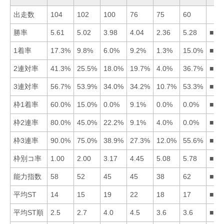
出走数
104
102
100
76
75
60
勝率
5.61
5.02
3.98
4.04
2.36
5.28
■16
1着率
17.3%
9.8%
6.0%
9.2%
1.3%
15.0%
■16
2連対率
41.3%
25.5%
18.0%
19.7%
4.0%
36.7%
■16
3連対率
56.7%
53.9%
34.0%
34.2%
10.7%
53.3%
■12
枠1着率
60.0%
15.0%
0.0%
9.1%
0.0%
0.0%
■12
枠2連率
80.0%
45.0%
22.2%
9.1%
4.0%
0.0%
■12
枠3連率
90.0%
75.0%
38.9%
27.3%
12.0%
55.6%
■12
枠別コ率
1.00
2.00
3.17
4.45
5.08
5.78
■12
能力指数
58
52
45
45
38
62
■61
平均ST
14
15
19
22
18
17
■12
平均ST順
2.5
2.7
4.0
4.5
3.6
3.6
■12