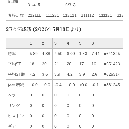
5日前
———-
———-
———-
———
31/4
５
16/3
３
各枠走数
222111
111221
112121
211112
111121
21221
2R今節成績 (2026年5月18日より)
1
2
3
4
5
6
勝率
5.89
4.38
4.50
6.00
1.43
7.44
■641325
平均ST
18
20
21
20
17
16
■651423
平均ST順
4.2
3.5
3.9
4.2
3.9
2.6
■625314
体重増減
+0.0
+0.0
-0.4
+0.0
+0.0
-0.1
■361245
ペラ
0
0
0
0
0
0
リング
0
0
0
0
0
0
ピストン
0
0
0
0
0
0
ギア
0
0
0
0
0
0