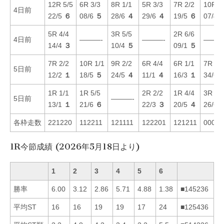
12R 5/5
6R 3/3
8R 1/1
5R 3/3
7R 2/2
10R 6
4日前
22/5
６
08/6
５
28/6
４
29/6
４
19/5
６
07/4
5R 4/4
3R 5/5
2R 6/6
4日前
———-
———-
———
14/4
３
10/4
５
09/1
５
7R 2/2
10R 1/1
9R 2/2
6R 4/4
6R 1/1
7R 5/
5日前
12/2
１
18/5
５
24/5
４
11/1
４
16/3
１
34/6
1R 1/1
1R 5/5
2R 2/2
1R 4/4
3R 6/
5日前
———-
13/1
１
21/6
６
22/3
３
20/5
４
26/6
各枠走数
221220
112211
121111
122201
121211
00003
1R今節成績 (2026年5月18日より)
1
2
3
4
5
6
勝率
6.00
3.12
2.86
5.71
4.88
1.38
■145236
平均ST
16
16
19
19
17
24
■125436