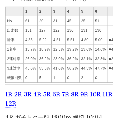
1
2
3
4
5
6
No.
61
20
31
45
25
51
出走数
131
127
122
130
131
130
勝率
4.83
5.22
4.51
5.51
4.80
5.00
■426
1着率
13.7%
18.9%
12.3%
19.2%
13.0%
14.6%
■426
2連対率
26.0%
36.2%
23.0%
36.2%
32.1%
32.3%
■246
3連対率
45.0%
53.5%
41.0%
56.2%
44.3%
47.7%
■426
転覆回数
0
5
1
0
2
0
1R
2R
3R
4R
5R
6R
7R
8R
9R
10R
11R
12R
4R ガチトク一般 1800m 締切 10:04