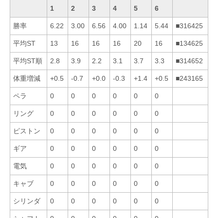
1
2
3
4
5
6
勝率
6.22
3.00
6.56
4.00
1.14
5.44
■316425
平均ST
13
16
16
16
20
16
■134625
平均ST順
2.8
3.9
2.2
3.1
3.7
3.3
■314652
体重増減
+0.5
-0.7
+0.0
-0.3
+1.4
+0.5
■243165
ペラ
0
0
0
0
0
0
リング
0
0
0
0
0
0
ピストン
0
0
0
0
0
0
ギア
0
0
0
0
0
0
電気
0
0
0
0
0
0
キャブ
0
0
0
0
0
0
シリンダ
0
0
0
0
0
0