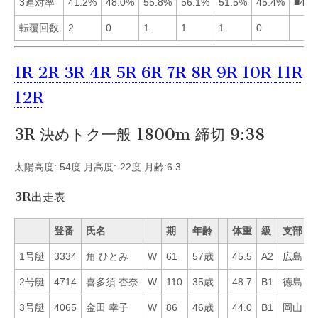
3連対率
41.2%
48.0%
55.8%
56.1%
51.5%
45.4%
■435
転覆回数
2
0
1
1
1
0
1R
2R
3R
4R
5R
6R
7R
8R
9R
10R
11R
12R
3R 決めトク一般 1800m 締切 9:38
太陽高度: 54度 月高度:-22度 月齢:6.3
3R出走表
登番
氏名
期
年齢
体重
級
支部
1号艇
3334
角 ひとみ
W
61
57歳
45.5
A2
広島
5
2号艇
4714
喜多須 杏奈
W
110
35歳
48.7
B1
徳島
5
3号艇
4065
金田 幸子
W
86
46歳
44.0
B1
岡山
3