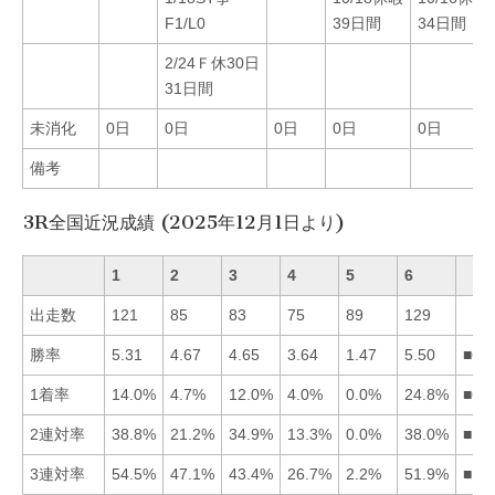
F1/L0
39日間
34日間
2/24Ｆ休30日
31日間
未消化
0日
0日
0日
0日
0日
備考
3R全国近況成績 (2025年12月1日より)
1
2
3
4
5
6
出走数
121
85
83
75
89
129
勝率
5.31
4.67
4.65
3.64
1.47
5.50
■61
1着率
14.0%
4.7%
12.0%
4.0%
0.0%
24.8%
■61
2連対率
38.8%
21.2%
34.9%
13.3%
0.0%
38.0%
■16
3連対率
54.5%
47.1%
43.4%
26.7%
2.2%
51.9%
■16