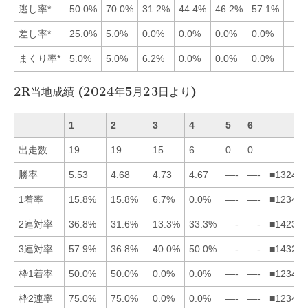
逃し率*
50.0%
70.0%
31.2%
44.4%
46.2%
57.1%
差し率*
25.0%
5.0%
0.0%
0.0%
0.0%
0.0%
まくり率*
5.0%
5.0%
6.2%
0.0%
0.0%
0.0%
2R当地成績 (2024年5月23日より)
1
2
3
4
5
6
出走数
19
19
15
6
0
0
勝率
5.53
4.68
4.73
4.67
—-
—-
■132456
1着率
15.8%
15.8%
6.7%
0.0%
—-
—-
■123456
2連対率
36.8%
31.6%
13.3%
33.3%
—-
—-
■142356
3連対率
57.9%
36.8%
40.0%
50.0%
—-
—-
■143256
枠1着率
50.0%
50.0%
0.0%
0.0%
—-
—-
■123456
枠2連率
75.0%
75.0%
0.0%
0.0%
—-
—-
■123456