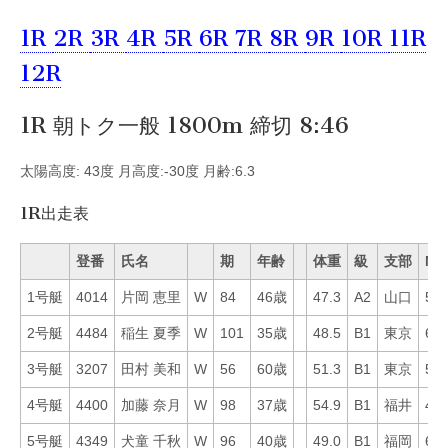
1R
2R
3R
4R
5R
6R
7R
8R
9R
10R
11R
12R
1R 朝トク一般 1800m 締切 8:46
太陽高度: 43度 月高度:-30度 月齢:6.3
1R出走表
登番
氏名
期
年齢
体重
級
支部
Mo
1号艇
4014
片岡 恵里
W
84
46歳
47.3
A2
山口
55
2号艇
4484
稲生 夏季
W
101
35歳
48.5
B1
東京
65
3号艇
3207
田村 美和
W
56
60歳
51.3
B1
東京
58
4号艇
4400
加藤 奈月
W
98
37歳
54.9
B1
福井
40
5号艇
4349
犬童 千秋
W
96
40歳
49.0
B1
福岡
63