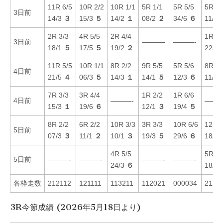
11R 6/5
10R 2/2
10R 1/1
5R 1/1
5R 5/5
5R 4/
3日前
14/3
３
15/3
５
14/2
１
08/2
２
34/6
６
11/4
2R 3/3
4R 5/5
2R 4/4
1R 1/
3日前
———-
———-
18/1
５
17/5
５
19/2
２
22/3
11R 5/5
10R 1/1
8R 2/2
9R 5/5
5R 5/6
8R 3/
4日前
21/5
４
06/3
５
14/3
１
14/1
５
12/3
６
11/1
7R 3/3
3R 4/4
1R 2/2
1R 6/6
4日前
———-
———
15/3
１
19/6
６
12/1
３
19/4
５
8R 2/2
6R 2/2
10R 3/3
3R 3/3
10R 6/6
12R 6
5日前
07/3
３
11/1
２
10/1
３
19/3
５
29/6
６
18/5
4R 5/5
5R 2/
5日前
———-
———-
———-
———-
24/3
６
18/6
各枠走数
212112
121111
113211
112021
000034
2122
3R今節成績 (2026年5月18日より)