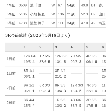
4号艇
3509
池 千夏
W
67
54歳
49.8
B1
香川
4
5号艇
5406
小畑 楓夏
W
136
21歳
52.3
B2
山口
3
6号艇
4738
清埜 翔子
W
111
34歳
47.0
A2
埼玉
3
3R今節成績 (2026年5月18日より)
1
2
3
4
5
6
12R 6/6
1R 6/6
12R 3/3
7R 5/5
4R 6/6
9R 4/
1日前
19/5
４
37/6
５
13/1
５
09/5
３
06/1
６
15/1
8R 1/1
3R 4/4
3R 3/
1日前
———-
———-
———-
06/1
１
21/1
２
25/3
9R 1/1
5R 3/3
8R 3/3
12R 3/3
7R 6/6
11R 5
2日前
06/1
１
09/3
４
13/4
３
13/4
５
22/1
６
10/3
3R 4/4
1R 6/6
4R 6/6
3R 5/5
3R 1/
2日前
———-
15/3
４
13/3
２
36/6
５
17/5
６
16/4