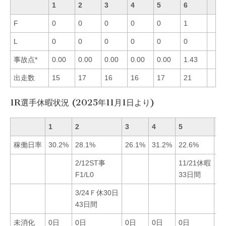
1
2
3
4
5
6
F
0
0
0
0
0
1
L
0
0
0
0
0
0
事故点*
0.00
0.00
0.00
0.00
0.00
1.43
出走数
15
17
16
16
17
21
1R選手休暇状況 (2025年11月1日より)
1
2
3
4
5
6
稼働日率
30.2%
28.1%
26.1%
31.2%
22.6%
26
2/12ST事
11/21休暇
5
F1/L0
33日間
F1
3/24Ｆ休30日
43日間
未消化
0日
0日
0日
0日
0日
3