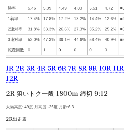
勝率
5.46
5.09
4.49
4.83
5.51
4.72
■512
1着率
17.4%
17.8%
17.2%
13.2%
14.4%
12.6%
■213
2連対率
31.8%
33.3%
26.6%
27.3%
35.2%
25.2%
■521
3連対率
53.0%
47.3%
39.1%
44.6%
58.4%
40.9%
■512
転覆回数
0
1
0
0
0
0
1R
2R
3R
4R
5R
6R
7R
8R
9R
10R
11R
12R
2R 狙いトク一般 1800m 締切 9:12
太陽高度: 49度 月高度:-26度 月齢:6.3
2R出走表