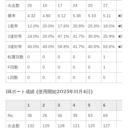
出走数
25
10
17
24
20
27
勝率
4.32
4.80
6.12
5.38
5.10
5.11
■346
1着率
12.0%
20.0%
17.6%
20.8%
25.0%
18.5%
■542
2連対率
24.0%
20.0%
47.1%
41.7%
30.0%
25.9%
■345
3連対率
40.0%
40.0%
58.8%
41.7%
40.0%
55.6%
■364
転覆回数
0
0
0
0
0
1
F回数
0
0
0
0
0
1
L回数
0
0
0
0
0
0
1Rボート成績 (使用開始2025年11月4日)
1
2
3
4
5
6
No.
36
26
56
39
63
69
出走数
132
129
128
121
125
127