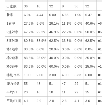
出走数
36
18
32
9
36
32
勝率
6.94
4.44
6.00
4.33
1.00
6.47
■163
1着率
27.8%
5.6%
28.1%
11.1%
0.0%
40.6%
■631
2連対率
47.2%
22.2%
46.9%
22.2%
0.0%
50.0%
■613
3連対率
80.6%
38.9%
62.5%
33.3%
0.0%
62.5%
■136
枠1着率
83.3%
0.0%
20.0%
0.0%
0.0%
0.0%
■132
枠2連率
83.3%
25.0%
40.0%
0.0%
0.0%
25.0%
■132
枠3連率
83.3%
50.0%
60.0%
0.0%
0.0%
25.0%
■132
枠別コ率
1.00
2.00
3.00
4.00
5.83
6.00
■123
能力指数
55
48
51
47
29
51
■163
平均ST
20
16
18
11
22
15
■462
平均ST順
4.1
2.9
2.8
2.3
4.1
3.0
■432