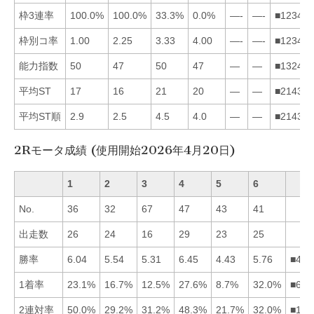
枠3連率
100.0%
100.0%
33.3%
0.0%
—-
—-
■123456
枠別コ率
1.00
2.25
3.33
4.00
—-
—-
■123456
能力指数
50
47
50
47
—
—
■132456
平均ST
17
16
21
20
—
—
■214356
平均ST順
2.9
2.5
4.5
4.0
—
—
■214356
2Rモータ成績 (使用開始2026年4月20日)
1
2
3
4
5
6
No.
36
32
67
47
43
41
出走数
26
24
16
29
23
25
勝率
6.04
5.54
5.31
6.45
4.43
5.76
■416
1着率
23.1%
16.7%
12.5%
27.6%
8.7%
32.0%
■641
2連対率
50.0%
29.2%
31.2%
48.3%
21.7%
32.0%
■146