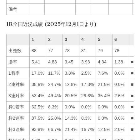
備考
1R全国近況成績 (2025年12月1日より)
1
2
3
4
5
6
出走数
88
77
78
81
79
78
勝率
5.41
4.88
3.45
3.93
4.34
1.38
■12
1着率
17.0%
11.7%
3.8%
2.5%
7.6%
0.0%
■12
2連対率
38.6%
24.7%
12.8%
17.3%
21.5%
0.0%
■12
3連対率
53.4%
49.4%
20.5%
29.6%
35.4%
2.6%
■12
枠1着率
62.5%
8.3%
0.0%
0.0%
0.0%
0.0%
■12
枠2連率
87.5%
25.0%
14.3%
8.3%
0.0%
0.0%
■12
枠3連率
93.8%
66.7%
21.4%
16.7%
12.5%
2.0%
■12