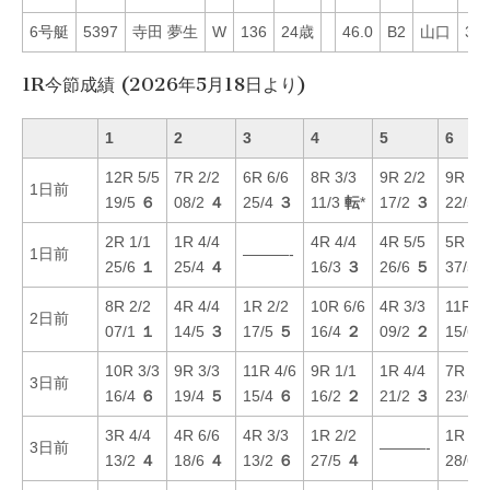
6号艇
5397
寺田 夢生
W
136
24歳
46.0
B2
山口
34
1R今節成績 (2026年5月18日より)
1
2
3
4
5
6
12R 5/5
7R 2/2
6R 6/6
8R 3/3
9R 2/2
9R 5/
1日前
19/5
６
08/2
４
25/4
３
11/3
転
*
17/2
３
22/5
2R 1/1
1R 4/4
4R 4/4
4R 5/5
5R 6/
1日前
———-
25/6
１
25/4
４
16/3
３
26/6
５
37/5
8R 2/2
4R 4/4
1R 2/2
10R 6/6
4R 3/3
11R 6
2日前
07/1
１
14/5
３
17/5
５
16/4
２
09/2
２
15/6
10R 3/3
9R 3/3
11R 4/6
9R 1/1
1R 4/4
7R 5/
3日前
16/4
６
19/4
５
15/4
６
16/2
２
21/2
３
23/6
3R 4/4
4R 6/6
4R 3/3
1R 2/2
1R 6/
3日前
———-
13/2
４
18/6
４
13/2
６
27/5
４
28/6