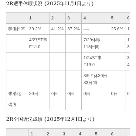
2R選手休暇状況 (2025年11月1日より)
1
2
3
4
5
6
稼働日率
39.2%
41.2%
37.2%
—-
25.6%
18.
4/27ST事
7/29休暇
11/
F1/L0
118日間
32
1/24ST事
3/1
F1/L0
48
3/9Ｆ休30日
33日間
未消化
30日
0日
0日
0日
0日
0日
備考
2R全国近況成績 (2025年12月1日より)
1
2
3
4
5
6