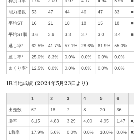
枠別コ率
1.00
2.00
3.07
4.17
4.94
5.96
■12
能力指数
53
47
44
46
47
33
■12
平均ST
16
21
18
18
15
18
■51
平均ST順
3.6
3.9
3.3
3.7
3.0
3.4
■53
逃し率*
62.5%
41.7%
57.1%
28.6%
61.9%
55.0%
差し率*
25.0%
8.3%
0.0%
0.0%
0.0%
0.0%
まくり率*
12.5%
0.0%
0.0%
0.0%
0.0%
0.0%
1R当地成績 (2024年5月23日より)
1
2
3
4
5
6
出走数
67
18
7
8
20
36
勝率
6.15
4.83
3.29
4.00
4.95
1.47
■15
1着率
17.9%
5.6%
0.0%
0.0%
10.0%
0.0%
■15