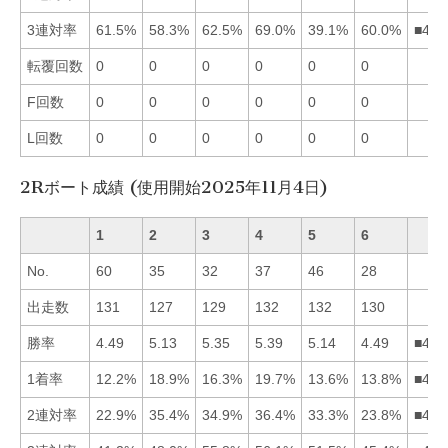
3連対率
61.5%
58.3%
62.5%
69.0%
39.1%
60.0%
■431
転覆回数
0
0
0
0
0
0
F回数
0
0
0
0
0
0
L回数
0
0
0
0
0
0
2Rボート成績 (使用開始2025年11月4日)
1
2
3
4
5
6
No.
60
35
32
37
46
28
出走数
131
127
129
132
132
130
勝率
4.49
5.13
5.35
5.39
5.14
4.49
■435
1着率
12.2%
18.9%
16.3%
19.7%
13.6%
13.8%
■423
2連対率
22.9%
35.4%
34.9%
36.4%
33.3%
23.8%
■423