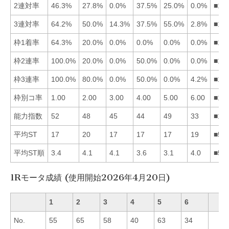
2連対率
46.3%
27.8%
0.0%
37.5%
25.0%
0.0%
■14
3連対率
64.2%
50.0%
14.3%
37.5%
55.0%
2.8%
■15
枠1着率
64.3%
20.0%
0.0%
0.0%
0.0%
0.0%
■12
枠2連率
100.0%
20.0%
0.0%
50.0%
0.0%
0.0%
■14
枠3連率
100.0%
80.0%
0.0%
50.0%
0.0%
4.2%
■12
枠別コ率
1.00
2.00
3.00
4.00
5.00
6.00
■12
能力指数
52
48
45
44
49
33
■15
平均ST
17
20
17
17
17
19
■51
平均ST順
3.4
4.1
4.1
3.6
3.1
4.0
■51
1Rモータ成績 (使用開始2026年4月20日)
1
2
3
4
5
6
No.
55
65
58
40
63
34