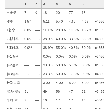
1
2
3
4
5
6
出走数
7
0
18
20
77
18
勝率
1.57
—-
5.11
5.40
4.68
4.67
■435612
1着率
0.0%
—-
11.1%
20.0%
14.3%
16.7%
■465312
2連対率
0.0%
—-
38.9%
40.0%
33.8%
33.3%
■435612
3連対率
0.0%
—-
38.9%
55.0%
40.3%
50.0%
■465312
枠1着率
—-
—-
0.0%
0.0%
0.0%
0.0%
■345612
枠2連率
—-
—-
33.3%
50.0%
5.9%
0.0%
■435612
枠3連率
—-
—-
33.3%
50.0%
17.6%
0.0%
■435612
枠別コ率
—-
—-
3.00
4.00
5.00
6.00
■345612
能力指数
31
—
49
58
47
61
■643512
平均ST
21
—
16
17
17
14
■634512
平均ST順
4.5
—
3.3
3.0
3.7
2.7
■643512