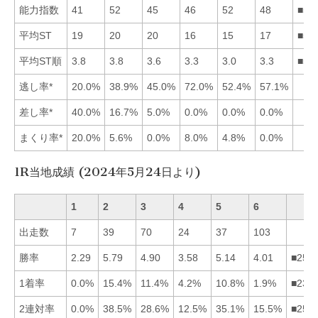
能力指数
41
52
45
46
52
48
■52
平均ST
19
20
20
16
15
17
■54
平均ST順
3.8
3.8
3.6
3.3
3.0
3.3
■56
逃し率*
20.0%
38.9%
45.0%
72.0%
52.4%
57.1%
差し率*
40.0%
16.7%
5.0%
0.0%
0.0%
0.0%
まくり率*
20.0%
5.6%
0.0%
8.0%
4.8%
0.0%
1R当地成績 (2024年5月24日より)
1
2
3
4
5
6
出走数
7
39
70
24
37
103
勝率
2.29
5.79
4.90
3.58
5.14
4.01
■253
1着率
0.0%
15.4%
11.4%
4.2%
10.8%
1.9%
■235
2連対率
0.0%
38.5%
28.6%
12.5%
35.1%
15.5%
■253