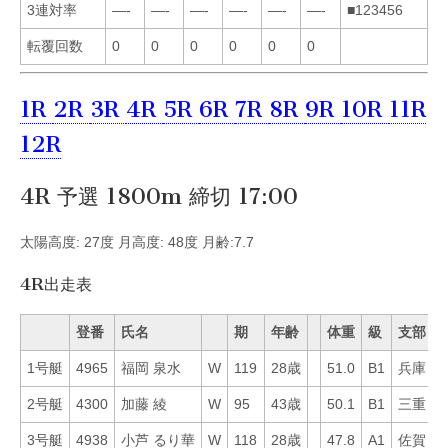
3連対率
—-
—-
—-
—-
—-
—-
■123456
転覆回数
0
0
0
0
0
0
1R
2R
3R
4R
5R
6R
7R
8R
9R
10R
11R
12R
4R 予選 1800m 締切 17:00
太陽高度: 27度 月高度: 48度 月齢:7.7
4R出走表
登番
氏名
期
年齢
体重
級
支部
1号艇
4965
福岡 泉水
W
119
28歳
51.0
B1
兵庫
2
2号艇
4300
加藤 綾
W
95
43歳
50.1
B1
三重
4
3号艇
4938
小芦 るり華
W
118
28歳
47.8
A1
佐賀
3