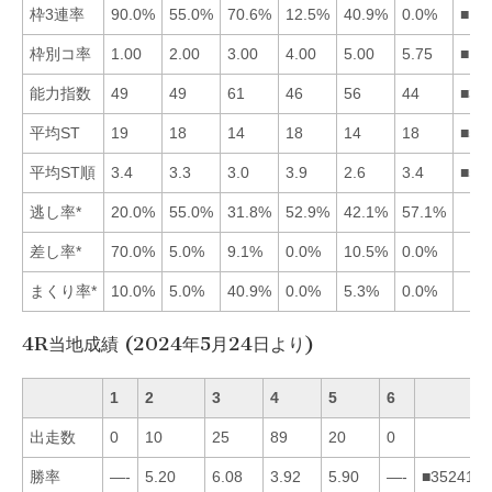
枠3連率
90.0%
55.0%
70.6%
12.5%
40.9%
0.0%
■13
枠別コ率
1.00
2.00
3.00
4.00
5.00
5.75
■12
能力指数
49
49
61
46
56
44
■35
平均ST
19
18
14
18
14
18
■53
平均ST順
3.4
3.3
3.0
3.9
2.6
3.4
■53
逃し率*
20.0%
55.0%
31.8%
52.9%
42.1%
57.1%
差し率*
70.0%
5.0%
9.1%
0.0%
10.5%
0.0%
まくり率*
10.0%
5.0%
40.9%
0.0%
5.3%
0.0%
4R当地成績 (2024年5月24日より)
1
2
3
4
5
6
出走数
0
10
25
89
20
0
勝率
—-
5.20
6.08
3.92
5.90
—-
■352416