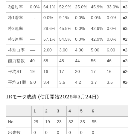
3連対率
0.0%
64.1%
52.9%
25.0%
45.9%
33.0%
■235
枠1着率
—-
0.0%
9.1%
0.0%
0.0%
0.0%
■324
枠2連率
—-
28.6%
45.5%
0.0%
42.9%
0.0%
■352
枠3連率
—-
57.1%
54.5%
0.0%
42.9%
0.0%
■235
枠別コ率
—-
2.00
3.00
4.00
5.00
6.00
■234
能力指数
40
58
48
44
56
46
■253
平均ST
19
16
17
20
17
16
■263
平均ST順
5.0
3.4
3.5
4.2
3.7
3.5
■263
1Rモータ成績 (使用開始2026年5月24日)
1
2
3
4
5
6
No.
29
19
23
32
35
55
出走数
0
0
0
0
0
0