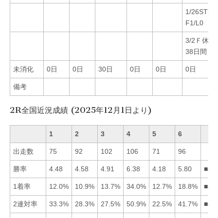
1/26ST事
F1/L0
3/2Ｆ休3
38日間
未消化
0日
0日
30日
0日
0日
0日
備考
2R全国近況成績 (2025年12月1日より)
1
2
3
4
5
6
出走数
75
92
102
106
71
96
勝率
4.48
4.58
4.91
6.38
4.18
5.80
■46
1着率
12.0%
10.9%
13.7%
34.0%
12.7%
18.8%
■46
2連対率
33.3%
28.3%
27.5%
50.9%
22.5%
41.7%
■46