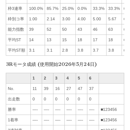
枠3連率
100.0%
85.7%
25.0%
0.0%
33.3%
33.3%
■1
枠別コ率
1.00
2.14
3.00
4.00
5.00
5.67
■1
能力指数
39
52
50
43
46
63
■6
平均ST
14
13
15
18
17
18
■2
平均ST順
3.1
3.1
2.8
3.8
3.7
3.8
■3
3Rモータ成績 (使用開始2026年5月24日)
1
2
3
4
5
6
No.
11
39
16
27
47
37
出走数
0
0
0
0
0
0
勝率
—-
—-
—-
—-
—-
—-
■123456
1着率
—-
—-
—-
—-
—-
—-
■123456