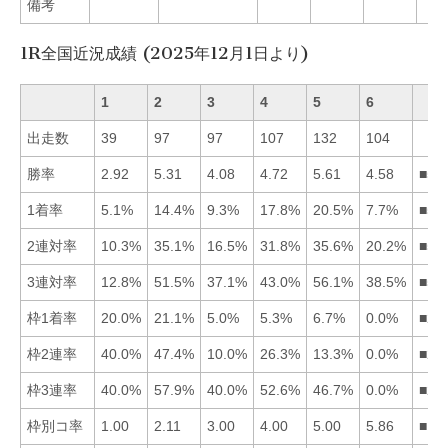
備考
1R全国近況成績 (2025年12月1日より)
1
2
3
4
5
6
出走数
39
97
97
107
132
104
勝率
2.92
5.31
4.08
4.72
5.61
4.58
■52
1着率
5.1%
14.4%
9.3%
17.8%
20.5%
7.7%
■54
2連対率
10.3%
35.1%
16.5%
31.8%
35.6%
20.2%
■52
3連対率
12.8%
51.5%
37.1%
43.0%
56.1%
38.5%
■52
枠1着率
20.0%
21.1%
5.0%
5.3%
6.7%
0.0%
■21
枠2連率
40.0%
47.4%
10.0%
26.3%
13.3%
0.0%
■21
枠3連率
40.0%
57.9%
40.0%
52.6%
46.7%
0.0%
■24
枠別コ率
1.00
2.11
3.00
4.00
5.00
5.86
■12