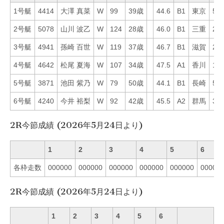
1号艇
4414
大澤 真菜
W
99
39歳
44.6
B1
東京
54
2号艇
5078
山川 波乙
W
124
28歳
46.0
B1
三重
28
3号艇
4941
孫崎 百世
W
119
37歳
46.7
B1
滋賀
20
4号艇
4642
松尾 夏海
W
107
34歳
47.5
A1
香川
17
5号艇
3871
池田 紫乃
W
79
50歳
44.1
B1
長崎
58
6号艇
4240
今井 裕梨
W
92
42歳
45.5
A2
群馬
33
2R今節成績 (2026年5月24日より)
1
2
3
4
5
6
各枠走数
000000
000000
000000
000000
000000
00000
2R今節成績 (2026年5月24日より)
1
2
3
4
5
6