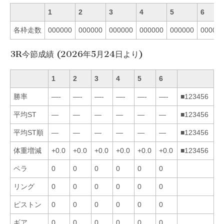
1
2
3
4
5
6
各枠走数
000000
000000
000000
000000
000000
00000
3R今節成績 (2026年5月24日より)
1
2
3
4
5
6
勝率
—-
—-
—-
—-
—-
—-
■123456
平均ST
—
—
—
—
—
—
■123456
平均ST順
—
—
—
—
—
—
■123456
体重増減
+0.0
+0.0
+0.0
+0.0
+0.0
+0.0
■123456
ペラ
0
0
0
0
0
0
リング
0
0
0
0
0
0
ピストン
0
0
0
0
0
0
ギア
0
0
0
0
0
0