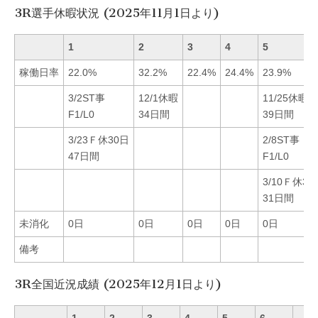
3R選手休暇状況 (2025年11月1日より)
1
2
3
4
5
稼働日率
22.0%
32.2%
22.4%
24.4%
23.9%
3/2ST事
12/1休暇
11/25休暇
F1/L0
34日間
39日間
3/23Ｆ休30日
2/8ST事
47日間
F1/L0
3/10Ｆ休30
31日間
未消化
0日
0日
0日
0日
0日
備考
3R全国近況成績 (2025年12月1日より)
1
2
3
4
5
6