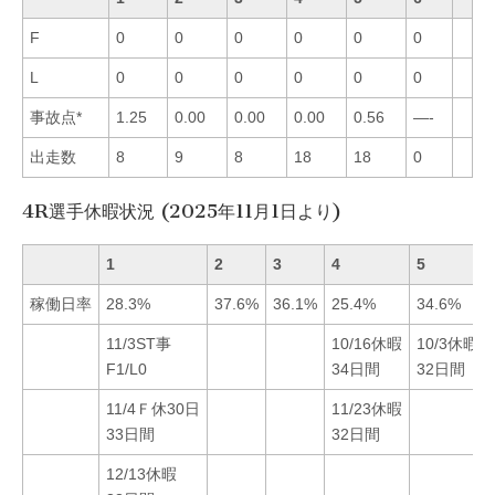
F
0
0
0
0
0
0
L
0
0
0
0
0
0
事故点*
1.25
0.00
0.00
0.00
0.56
—-
出走数
8
9
8
18
18
0
4R選手休暇状況 (2025年11月1日より)
1
2
3
4
5
稼働日率
28.3%
37.6%
36.1%
25.4%
34.6%
11/3ST事
10/16休暇
10/3休暇
F1/L0
34日間
32日間
11/4Ｆ休30日
11/23休暇
33日間
32日間
12/13休暇