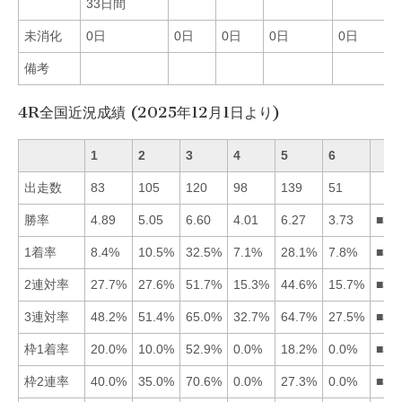
33日間
未消化
0日
0日
0日
0日
0日
備考
4R全国近況成績 (2025年12月1日より)
1
2
3
4
5
6
出走数
83
105
120
98
139
51
勝率
4.89
5.05
6.60
4.01
6.27
3.73
■35
1着率
8.4%
10.5%
32.5%
7.1%
28.1%
7.8%
■35
2連対率
27.7%
27.6%
51.7%
15.3%
44.6%
15.7%
■35
3連対率
48.2%
51.4%
65.0%
32.7%
64.7%
27.5%
■35
枠1着率
20.0%
10.0%
52.9%
0.0%
18.2%
0.0%
■31
枠2連率
40.0%
35.0%
70.6%
0.0%
27.3%
0.0%
■31