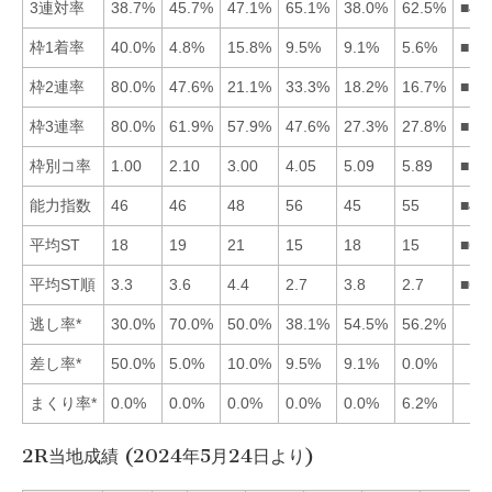
3連対率
38.7%
45.7%
47.1%
65.1%
38.0%
62.5%
■46
枠1着率
40.0%
4.8%
15.8%
9.5%
9.1%
5.6%
■13
枠2連率
80.0%
47.6%
21.1%
33.3%
18.2%
16.7%
■12
枠3連率
80.0%
61.9%
57.9%
47.6%
27.3%
27.8%
■12
枠別コ率
1.00
2.10
3.00
4.05
5.09
5.89
■12
能力指数
46
46
48
56
45
55
■46
平均ST
18
19
21
15
18
15
■64
平均ST順
3.3
3.6
4.4
2.7
3.8
2.7
■64
逃し率*
30.0%
70.0%
50.0%
38.1%
54.5%
56.2%
差し率*
50.0%
5.0%
10.0%
9.5%
9.1%
0.0%
まくり率*
0.0%
0.0%
0.0%
0.0%
0.0%
6.2%
2R当地成績 (2024年5月24日より)