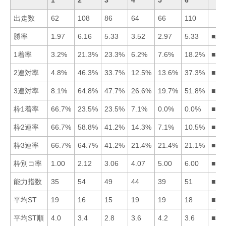
出走数
62
108
86
64
66
110
勝率
1.97
6.16
5.33
3.52
2.97
5.33
■26
1着率
3.2%
21.3%
23.3%
6.2%
7.6%
18.2%
■32
2連対率
4.8%
46.3%
33.7%
12.5%
13.6%
37.3%
■26
3連対率
8.1%
64.8%
47.7%
26.6%
19.7%
51.8%
■26
枠1着率
66.7%
23.5%
23.5%
7.1%
0.0%
0.0%
■12
枠2連率
66.7%
58.8%
41.2%
14.3%
7.1%
10.5%
■12
枠3連率
66.7%
64.7%
41.2%
21.4%
21.4%
21.1%
■12
枠別コ率
1.00
2.12
3.06
4.07
5.00
6.00
■12
能力指数
35
54
49
44
39
51
■26
平均ST
19
16
15
19
19
18
■32
平均ST順
4.0
3.4
2.8
3.6
4.2
3.6
■32