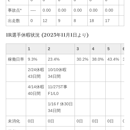
事故点*
—-
0.00
0.00
0.00
0.00
0.00
出走数
0
12
9
8
18
17
1R選手休暇状況 (2025年11月1日より)
1
2
3
4
5
6
稼働日率
9.3%
23.4%
30.2%
38.0%
43.4%
36.
2/24休暇
10/10休暇
43日間
34日間
4/14休暇
11/27ST事
40日間
F1/L0
1/16Ｆ休30日
34日間
未消化
0日
0日
0日
0日
0日
0日