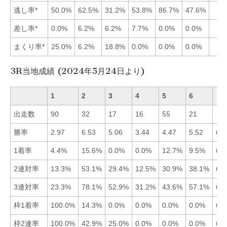
逃し率*
50.0%
62.5%
31.2%
53.8%
86.7%
47.6%
差し率*
0.0%
6.2%
6.2%
7.7%
0.0%
0.0%
まくり率*
25.0%
6.2%
18.8%
0.0%
0.0%
0.0%
3R当地成績 (2024年5月24日より)
1
2
3
4
5
6
出走数
90
32
17
16
55
21
勝率
2.97
6.53
5.06
3.44
4.47
5.52
■2
1着率
4.4%
15.6%
0.0%
0.0%
12.7%
9.5%
■2
2連対率
13.3%
53.1%
29.4%
12.5%
30.9%
38.1%
■2
3連対率
23.3%
78.1%
52.9%
31.2%
43.6%
57.1%
■2
枠1着率
100.0%
14.3%
0.0%
0.0%
0.0%
0.0%
■1
枠2連率
100.0%
42.9%
25.0%
0.0%
0.0%
0.0%
■1