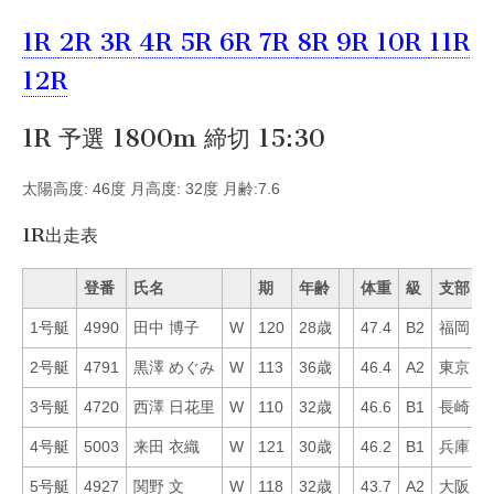
1R
2R
3R
4R
5R
6R
7R
8R
9R
10R
11R
12R
1R 予選 1800m 締切 15:30
太陽高度: 46度 月高度: 32度 月齢:7.6
1R出走表
登番
氏名
期
年齢
体重
級
支部
1号艇
4990
田中 博子
W
120
28歳
47.4
B2
福岡
2
2号艇
4791
黒澤 めぐみ
W
113
36歳
46.4
A2
東京
1
3号艇
4720
西澤 日花里
W
110
32歳
46.6
B1
長崎
2
4号艇
5003
来田 衣織
W
121
30歳
46.2
B1
兵庫
3
5号艇
4927
関野 文
W
118
32歳
43.7
A2
大阪
3