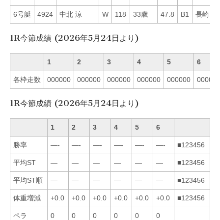
6号艇
4924
中北 涼
W
118
33歳
47.8
B1
長崎
5
1R今節成績 (2026年5月24日より)
1
2
3
4
5
6
各枠走数
000000
000000
000000
000000
000000
00000
1R今節成績 (2026年5月24日より)
1
2
3
4
5
6
勝率
—-
—-
—-
—-
—-
—-
■123456
平均ST
—
—
—
—
—
—
■123456
平均ST順
—
—
—
—
—
—
■123456
体重増減
+0.0
+0.0
+0.0
+0.0
+0.0
+0.0
■123456
ペラ
0
0
0
0
0
0