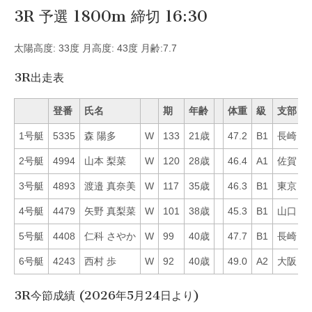
3R 予選 1800m 締切 16:30
太陽高度: 33度 月高度: 43度 月齢:7.7
3R出走表
登番
氏名
期
年齢
体重
級
支部
1号艇
5335
森 陽多
W
133
21歳
47.2
B1
長崎
1
2号艇
4994
山本 梨菜
W
120
28歳
46.4
A1
佐賀
3
3号艇
4893
渡邉 真奈美
W
117
35歳
46.3
B1
東京
1
4号艇
4479
矢野 真梨菜
W
101
38歳
45.3
B1
山口
2
5号艇
4408
仁科 さやか
W
99
40歳
47.7
B1
長崎
4
6号艇
4243
西村 歩
W
92
40歳
49.0
A2
大阪
3
3R今節成績 (2026年5月24日より)