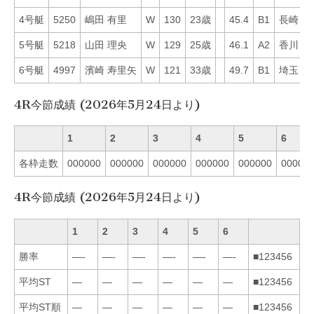
4号艇
5250
嶋田 有里
W
130
23歳
45.4
B1
長崎
1
5号艇
5218
山田 理央
W
129
25歳
46.1
A2
香川
5
6号艇
4997
濱崎 寿里矢
W
121
33歳
49.7
B1
埼玉
5
4R今節成績 (2026年5月24日より)
1
2
3
4
5
6
各枠走数
000000
000000
000000
000000
000000
00000
4R今節成績 (2026年5月24日より)
1
2
3
4
5
6
勝率
—-
—-
—-
—-
—-
—-
■123456
平均ST
—
—
—
—
—
—
■123456
平均ST順
—
—
—
—
—
—
■123456