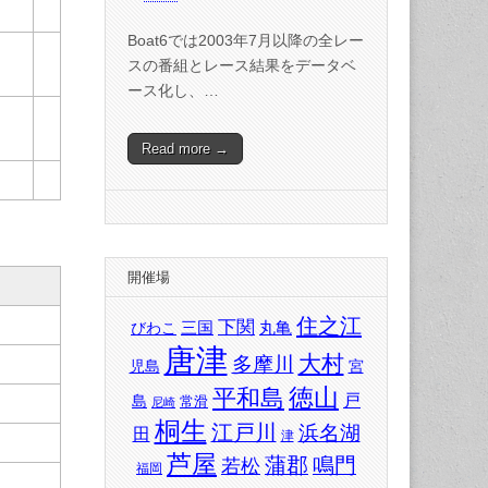
Boat6では2003年7月以降の全レー
スの番組とレース結果をデータベ
ース化し、…
Read more →
開催場
住之江
下関
三国
丸亀
びわこ
唐津
大村
多摩川
児島
宮
徳山
平和島
戸
島
常滑
尼崎
桐生
江戸川
浜名湖
田
津
芦屋
蒲郡
鳴門
若松
福岡