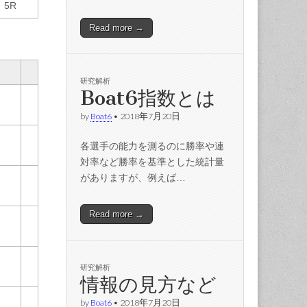
5R
Read more →
研究解析
Boat6指数とは
by
Boat6
•
2018年7月20日
各選手の能力を測るのに勝率や連
対率など勝率を基準とした統計量
がありますが、例えば…
Read more →
研究解析
情報の見方など
by
Boat6
•
2018年7月20日