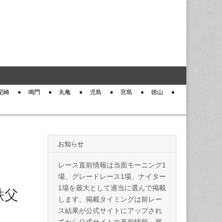
尼崎
鳴門
丸亀
児島
宮島
徳山
お知らせ
レース直前情報は当面モーニング1
場、グレードレース1場、ナイター
1場を最大として適当に選んで掲載
秩父
します。掲載タイミングは前レー
ス結果が公式サイトにアップされ