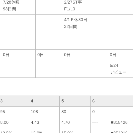
7/28休暇
2/27ST事
98日間
F1/L0
4/1Ｆ休30日
32日間
0日
0日
0日
0日
5/24
デビュー
3
4
5
6
95
108
80
0
8.00
4.43
4.70
—-
■315426
49.5%
12.0%
15.0%
—-
■354216