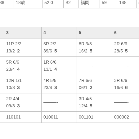
38
18歳
52.0
B2
福岡
59
148
3
4
5
6
11R 2/2
5R 2/2
8R 3/3
2R 6/6
13/2
２
39/6
５
16/2
５
28/5
５
5R 6/6
1R 6/6
———-
———-
23/4
４
13/1
４
12R 1/1
4R 5/5
7R 6/6
3R 6/6
10/3
３
23/4
３
06/1
２
16/6
６
2R 4/4
3R 4/5
———-
———-
09/3
３
12/4
５
110101
010011
001101
000002