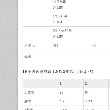
11/5休暇
34日間
1/15ST事
F1/L0
3/1Ｆ休30日
34日間
未消化
0日
0日
備考
1R全国近況成績 (2025年12月1日より)
1
2
出走数
96
94
勝率
4.78
4.23
1着率
9.4%
11.7%