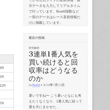
てから公式サイトの直前情報・展
示データを入力してリアルタイム
で行っています。Boat6指数など
一部のデータはレース直前情報だ
けに掲載しています。
最近の投稿
研究解析
3連単1番人気を
買い続けると回
収率はどうなる
9R
のか
6R
by
Boat6
•
2018年7月21日
11R
暑いですね〜 こう暑いとなにも考
えたくなくなり、1番人気に絞って
7R
運を天にまかせた…