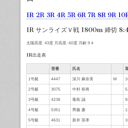
1R
2R
3R
4R
5R
6R
7R
8R
9R
10
1R サンライズＶ戦 1800m 締切 8:
太陽高度: 43度 月高度:-60度 月齢:9.4
1R出走表
登番
氏名
1号艇
4447
深川 麻奈美
W
1
2号艇
3075
中村 裕将
5
3号艇
4238
毒島 誠
9
4号艇
5351
齊藤 廉
1
5号艇
4631
新井 英孝
1