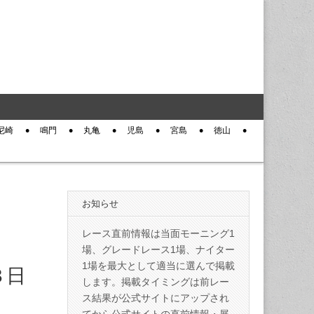
尼崎
鳴門
丸亀
児島
宮島
徳山
お知らせ
レース直前情報は当面モーニング1
場、グレードレース1場、ナイター
1場を最大として適当に選んで掲載
３日
します。掲載タイミングは前レー
ス結果が公式サイトにアップされ