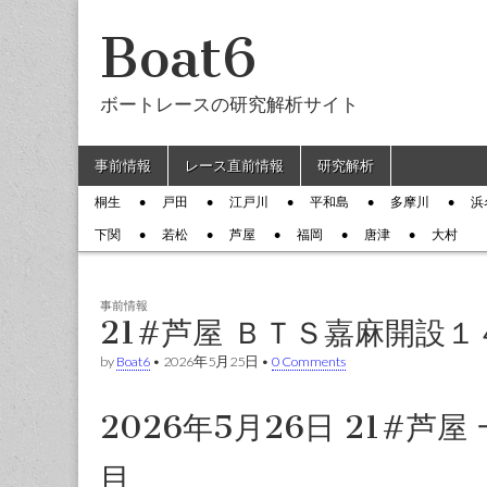
Boat6
ボートレースの研究解析サイト
Skip to content
事前情報
レース直前情報
研究解析
Main menu
桐生
戸田
江戸川
平和島
多摩川
浜
Sub menu
下関
若松
芦屋
福岡
唐津
大村
事前情報
21#芦屋 ＢＴＳ嘉麻開設１
by
Boat6
•
2026年5月25日
•
0 Comments
2026年5月26日 21#芦
目