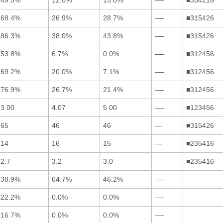
68.4%
26.9%
28.7%
—-
■315426
86.3%
38.0%
43.8%
—-
■315426
53.8%
6.7%
0.0%
—-
■312456
69.2%
20.0%
7.1%
—-
■312456
76.9%
26.7%
21.4%
—-
■312456
3.00
4.07
5.00
—-
■123456
65
46
46
—
■315426
14
16
15
—
■235416
2.7
3.2
3.0
—
■235416
38.9%
64.7%
46.2%
—-
22.2%
0.0%
0.0%
—-
16.7%
0.0%
0.0%
—-