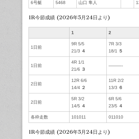
6号艇
5468
山口 隼人
1
1R今節成績 (2026年5月24日より)
1
2
9R 5/5
7R 3/3
1日前
21/3
４
18/1
５
4R 1/1
1日前
———-
21/6
３
12R 6/6
11R 2/2
2日前
14/4
２
13/3
６
5R 3/2
6R 5/6
2日前
14/5
４
23/5
４
各枠走数
101011
011010
1R今節成績 (2026年5月24日より)