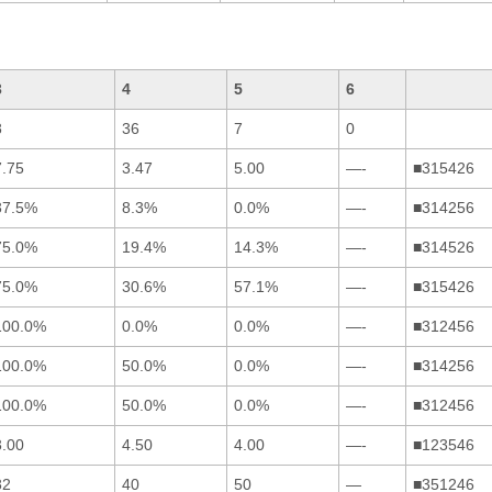
3
4
5
6
8
36
7
0
7.75
3.47
5.00
—-
■315426
37.5%
8.3%
0.0%
—-
■314256
75.0%
19.4%
14.3%
—-
■314526
75.0%
30.6%
57.1%
—-
■315426
100.0%
0.0%
0.0%
—-
■312456
100.0%
50.0%
0.0%
—-
■314256
100.0%
50.0%
0.0%
—-
■312456
3.00
4.50
4.00
—-
■123546
82
40
50
—
■351246