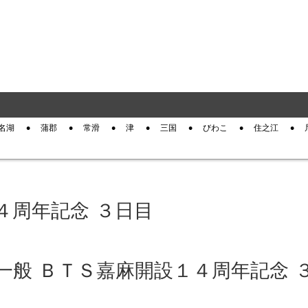
名湖
蒲郡
常滑
津
三国
びわこ
住之江
４周年記念 ３日目
屋 一般 ＢＴＳ嘉麻開設１４周年記念 