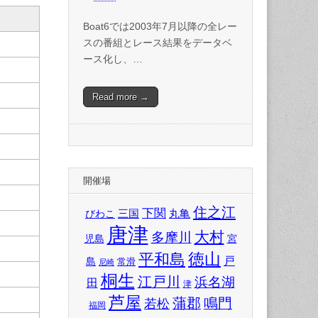
Boat6では2003年7月以降の全レー
スの番組とレース結果をデータベ
ース化し、…
Read more →
開催場
住之江
下関
三国
丸亀
びわこ
唐津
大村
多摩川
児島
宮
徳山
平和島
戸
島
常滑
尼崎
桐生
江戸川
浜名湖
田
津
芦屋
蒲郡
鳴門
若松
福岡