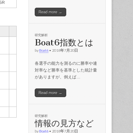
5R
Read more →
研究解析
Boat6指数とは
by
Boat6
•
2018年7月20日
各選手の能力を測るのに勝率や連
対率など勝率を基準とした統計量
がありますが、例えば…
Read more →
研究解析
情報の見方など
by
Boat6
•
2018年7月20日