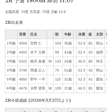
2R 予選 1800m 締切 11:07
太陽高度: 74度 月高度:-70度 月齢:12.6
2R出走表
登番
氏名
期
年齢
体重
級
支部
Mo
1号艇
4558
宮野 仁
104
36歳
52.9
B1
岡山
8
2号艇
4403
木下 大將
99
41歳
52.4
A2
福岡
30
3号艇
5322
根岸 真優
W
133
24歳
45.0
B2
埼玉
1
4号艇
3746
岡瀬 正人
75
51歳
52.3
A2
岡山
38
5号艇
4850
野中 一平
115
31歳
52.3
A1
愛知
56
6号艇
4678
水野 望美
W
109
37歳
46.0
B1
愛知
10
2R今節成績 (2026年5月27日より)