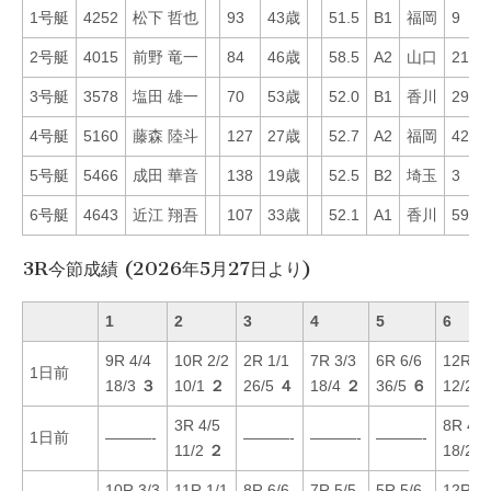
1号艇
4252
松下 哲也
93
43歳
51.5
B1
福岡
9
2号艇
4015
前野 竜一
84
46歳
58.5
A2
山口
21
3号艇
3578
塩田 雄一
70
53歳
52.0
B1
香川
29
4号艇
5160
藤森 陸斗
127
27歳
52.7
A2
福岡
42
5号艇
5466
成田 華音
138
19歳
52.5
B2
埼玉
3
6号艇
4643
近江 翔吾
107
33歳
52.1
A1
香川
59
3R今節成績 (2026年5月27日より)
1
2
3
4
5
6
9R 4/4
10R 2/2
2R 1/1
7R 3/3
6R 6/6
12R 1/
1日前
18/3
３
10/1
２
26/5
４
18/4
２
36/5
６
12/2
3R 4/5
8R 4/4
1日前
———-
———-
———-
———-
11/2
２
18/2
10R 3/3
11R 1/1
8R 6/6
7R 5/5
5R 5/6
12R 5/