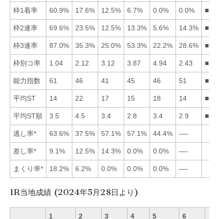
枠1着率
60.9%
17.6%
12.5%
6.7%
0.0%
0.0%
■12
枠2連率
69.6%
23.5%
12.5%
13.3%
5.6%
14.3%
■12
枠3連率
87.0%
35.3%
25.0%
53.3%
22.2%
28.6%
■14
枠別コ率
1.04
2.12
3.12
3.87
4.94
2.43
■12
能力指数
61
46
41
45
46
51
■16
平均ST
14
22
17
15
18
14
■61
平均ST順
3.5
4.5
3.4
2.8
3.4
2.9
■46
逃し率*
63.6%
37.5%
57.1%
57.1%
44.4%
—-
差し率*
9.1%
12.5%
14.3%
0.0%
0.0%
—-
まくり率*
18.2%
6.2%
0.0%
0.0%
0.0%
—-
1R当地成績 (2024年5月28日より)
1
2
3
4
5
6