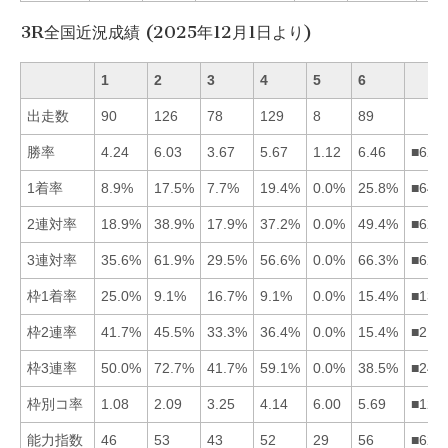
3R全国近況成績 (2025年12月1日より)
1
2
3
4
5
6
出走数
90
126
78
129
8
89
勝率
4.24
6.03
3.67
5.67
1.12
6.46
■624
1着率
8.9%
17.5%
7.7%
19.4%
0.0%
25.8%
■642
2連対率
18.9%
38.9%
17.9%
37.2%
0.0%
49.4%
■624
3連対率
35.6%
61.9%
29.5%
56.6%
0.0%
66.3%
■624
枠1着率
25.0%
9.1%
16.7%
9.1%
0.0%
15.4%
■136
枠2連率
41.7%
45.5%
33.3%
36.4%
0.0%
15.4%
■214
枠3連率
50.0%
72.7%
41.7%
59.1%
0.0%
38.5%
■241
枠別コ率
1.08
2.09
3.25
4.14
6.00
5.69
■123
能力指数
46
53
43
52
29
56
■624