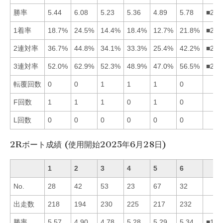
勝率
5.44
6.08
5.23
5.36
4.89
5.78
■261
1着率
18.7%
24.5%
14.4%
18.4%
12.7%
21.8%
■261
2連対率
36.7%
44.8%
34.1%
33.3%
25.4%
42.2%
■261
3連対率
52.0%
62.9%
52.3%
48.9%
47.0%
56.5%
■263
転覆回数
0
0
1
1
1
0
F回数
1
1
1
0
1
0
L回数
0
0
0
0
0
0
2Rボート成績 (使用開始2025年6月28日)
1
2
3
4
5
6
No.
28
42
53
23
67
32
出走数
218
194
230
225
217
232
勝率
5.57
4.90
4.78
5.28
5.29
5.34
■165