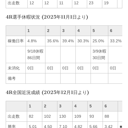
出走数
12
12
11
12
23
19
4R選手休暇状況 (2025年11月1日より)
1
2
3
4
5
6
稼働日率
4.8%
35.6%
39.4%
30.3%
25.0%
33.2%
9/18休暇
3/9休暇
86日間
30日間
未消化
0日
0日
0日
0日
0日
0日
備考
4R全国近況成績 (2025年12月1日より)
1
2
3
4
5
6
出走数
82
102
130
109
93
88
勝率
5.01
4.50
7.10
4.82
5.66
3.42
■35