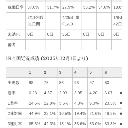
稼働日率
37.0%
31.7%
27.9%
33.2%
34.6%
18.8%
2/11休暇
4/25ST事
1/8休暇
31日間
F1/L0
42日間
未消化
0日
0日
35日
0日
0日
0日
備考
1R全国近況成績 (2025年12月1日より)
1
2
3
4
5
6
出走数
98
78
86
93
97
60
勝率
6.23
4.37
2.93
3.95
4.20
6.07
■16
1着率
24.5%
12.8%
3.5%
4.3%
9.3%
23.3%
■16
2連対率
44.9%
23.1%
10.5%
19.4%
21.6%
48.3%
■61
3連対率
65.3%
42.3%
15.1%
36.6%
33.0%
63.3%
■16