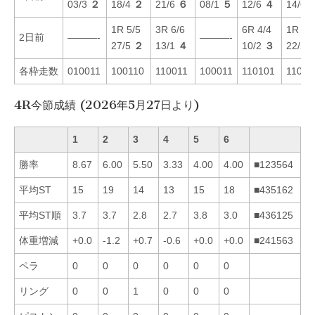
03/3
２
18/4
２
21/6
６
08/1
５
12/6
４
14/6
1R 5/5
3R 6/6
6R 4/4
1R 2/
2日前
———-
———-
27/5
２
13/1
４
10/2
３
22/2
各枠走数
010011
100110
110011
100011
110101
11001
4R今節成績 (2026年5月27日より)
1
2
3
4
5
6
勝率
8.67
6.00
5.50
3.33
4.00
4.00
■123564
平均ST
15
19
14
13
15
18
■435162
平均ST順
3.7
3.7
2.8
2.7
3.8
3.0
■436125
体重増減
+0.0
-1.2
+0.7
-0.6
+0.0
+0.0
■241563
ペラ
0
0
0
0
0
0
リング
0
0
1
0
0
0