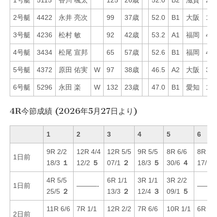
1号艇
5115
香川 颯太
125
26歳
52.0
B2
滋賀
26
2号艇
4422
永井 亮次
99
37歳
52.0
B1
大阪
15
3号艇
4236
松村 敏
92
42歳
53.2
A1
福岡
43
4号艇
3434
松尾 宣邦
65
57歳
52.6
B1
福岡
47
5号艇
4372
原田 佑実
W
97
38歳
46.5
A2
大阪
39
6号艇
5296
永田 楽
W
132
23歳
47.0
B1
愛知
19
4R今節成績 (2026年5月27日より)
1
2
3
4
5
6
9R 2/2
12R 4/4
12R 5/5
9R 5/5
8R 6/6
8R 1/
1日前
18/3
１
12/2
５
07/1
２
18/3
５
30/6
４
17/1
4R 5/5
6R 1/1
3R 1/1
3R 2/2
1日前
———-
———
25/5
２
13/3
２
12/4
３
09/1
５
11R 6/6
7R 1/1
12R 2/2
7R 6/6
10R 1/1
6R 5/
2日前