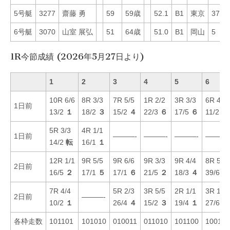
5号艇
3277
齋藤 勇
59
59歳
52.1
B1
東京
37
6号艇
3070
山室 展弘
51
64歳
51.0
B1
岡山
5
1R今節成績 (2026年5月27日より)
1
2
3
4
5
6
10R 6/6
8R 3/3
7R 5/5
1R 2/2
3R 3/3
6R 4/4
1日前
13/2
１
18/2
３
15/2
４
22/3
６
17/5
６
11/2
３
5R 3/3
4R 1/1
1日前
———-
———-
———-
———-
14/2
転
16/1
１
12R 1/1
9R 5/5
9R 6/6
9R 3/3
9R 4/4
8R 5/2
2日前
16/5
２
17/1
５
17/1
６
21/5
２
18/3
４
39/6
６
7R 4/4
5R 2/3
3R 5/5
2R 1/1
3R 1/1
2日前
———-
10/2
１
26/4
４
15/2
３
19/4
１
27/6
５
各枠走数
101101
101010
010011
011010
101100
100110