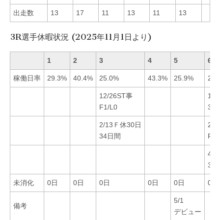
出走数
13
17
11
13
11
13
3R選手休暇状況 (2025年11月1日より)
1
2
3
4
5
6
稼働日率
29.3%
40.4%
25.0%
43.3%
25.9%
25.
12/26ST事
11
F1/L0
31
2/13Ｆ休30日
2/
34日間
F1/
4/
34
未消化
0日
0日
0日
0日
0日
0日
5/1
備考
デビュー