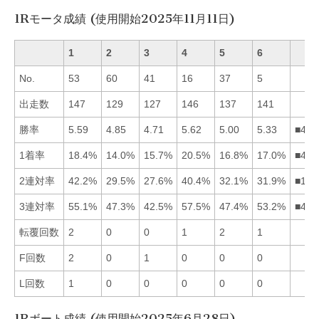
1Rモータ成績 (使用開始2025年11月11日)
1
2
3
4
5
6
No.
53
60
41
16
37
5
出走数
147
129
127
146
137
141
勝率
5.59
4.85
4.71
5.62
5.00
5.33
■416
1着率
18.4%
14.0%
15.7%
20.5%
16.8%
17.0%
■416
2連対率
42.2%
29.5%
27.6%
40.4%
32.1%
31.9%
■145
3連対率
55.1%
47.3%
42.5%
57.5%
47.4%
53.2%
■416
転覆回数
2
0
0
1
2
1
F回数
2
0
1
0
0
0
L回数
1
0
0
0
0
0
1Rボート成績 (使用開始2025年6月28日)