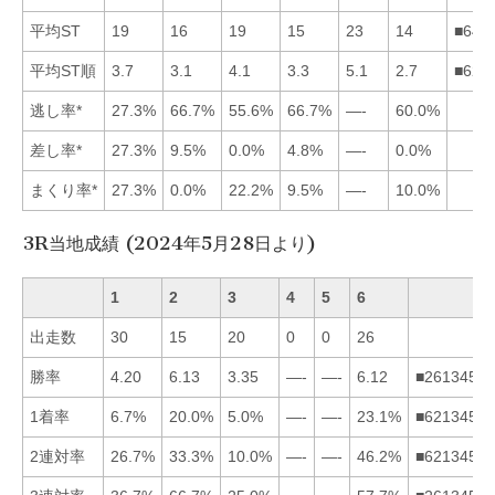
平均ST
19
16
19
15
23
14
■642
平均ST順
3.7
3.1
4.1
3.3
5.1
2.7
■624
逃し率*
27.3%
66.7%
55.6%
66.7%
—-
60.0%
差し率*
27.3%
9.5%
0.0%
4.8%
—-
0.0%
まくり率*
27.3%
0.0%
22.2%
9.5%
—-
10.0%
3R当地成績 (2024年5月28日より)
1
2
3
4
5
6
出走数
30
15
20
0
0
26
勝率
4.20
6.13
3.35
—-
—-
6.12
■261345
1着率
6.7%
20.0%
5.0%
—-
—-
23.1%
■621345
2連対率
26.7%
33.3%
10.0%
—-
—-
46.2%
■621345