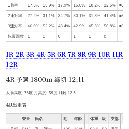
1着率
17.3%
13.9%
17.9%
15.8%
18.2%
22.5%
■653
2連対率
27.2%
31.1%
34.7%
30.1%
31.3%
41.4%
■635
3連対率
46.0%
52.2%
48.4%
42.9%
45.3%
56.8%
■623
転覆回数
1
1
0
1
1
0
1R
2R
3R
4R
5R
6R
7R
8R
9R
10R
11R
12R
4R 予選 1800m 締切 12:11
太陽高度: 76度 月高度:-59度 月齢:12.6
4R出走表
登番
氏名
期
年齢
体重
級
支部
Mo