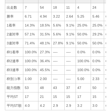
出走数
7
54
18
11
4
24
勝率
6.71
4.94
3.22
2.64
5.25
5.46
■1
1着率
14.3%
18.5%
5.6%
9.1%
25.0%
25.0%
■5
2連対率
57.1%
31.5%
5.6%
9.1%
50.0%
29.2%
■1
3連対率
71.4%
48.1%
27.8%
9.1%
50.0%
50.0%
■1
枠1着率
100.0%
27.3%
—-
—-
0.0%
0.0%
■1
枠2連率
100.0%
36.4%
—-
—-
100.0%
0.0%
■1
枠3連率
100.0%
45.5%
—-
—-
100.0%
0.0%
■1
枠別コ率
1.00
2.00
—-
—-
5.00
2.33
■1
能力指数
53
48
43
37
47
50
■1
平均ST
17
21
15
15
17
15
■6
平均ST順
4.0
4.2
2.9
2.9
3.2
3.0
■3