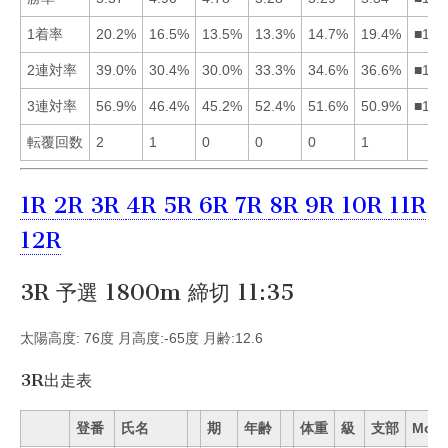
1着率
20.2%
16.5%
13.5%
13.3%
14.7%
19.4%
■162
2連対率
39.0%
30.4%
30.0%
33.3%
34.6%
36.6%
■165
3連対率
56.9%
46.4%
45.2%
52.4%
51.6%
50.9%
■145
転覆回数
2
1
0
0
0
1
1R
2R
3R
4R
5R
6R
7R
8R
9R
10R
11R
12R
3R 予選 1800m 締切 11:35
太陽高度: 76度 月高度:-65度 月齢:12.6
3R出走表
登番
氏名
期
年齢
体重
級
支部
Mo