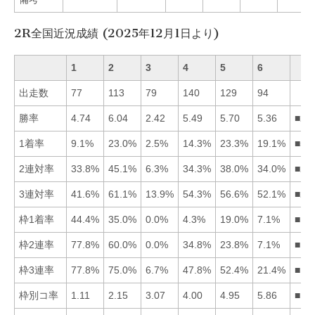
2R全国近況成績 (2025年12月1日より)
1
2
3
4
5
6
出走数
77
113
79
140
129
94
勝率
4.74
6.04
2.42
5.49
5.70
5.36
■25
1着率
9.1%
23.0%
2.5%
14.3%
23.3%
19.1%
■52
2連対率
33.8%
45.1%
6.3%
34.3%
38.0%
34.0%
■25
3連対率
41.6%
61.1%
13.9%
54.3%
56.6%
52.1%
■25
枠1着率
44.4%
35.0%
0.0%
4.3%
19.0%
7.1%
■12
枠2連率
77.8%
60.0%
0.0%
34.8%
23.8%
7.1%
■12
枠3連率
77.8%
75.0%
6.7%
47.8%
52.4%
21.4%
■12
枠別コ率
1.11
2.15
3.07
4.00
4.95
5.86
■12