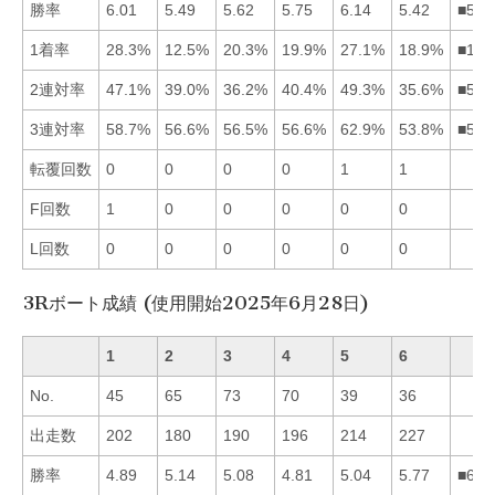
勝率
6.01
5.49
5.62
5.75
6.14
5.42
■514
1着率
28.3%
12.5%
20.3%
19.9%
27.1%
18.9%
■153
2連対率
47.1%
39.0%
36.2%
40.4%
49.3%
35.6%
■514
3連対率
58.7%
56.6%
56.5%
56.6%
62.9%
53.8%
■512
転覆回数
0
0
0
0
1
1
F回数
1
0
0
0
0
0
L回数
0
0
0
0
0
0
3Rボート成績 (使用開始2025年6月28日)
1
2
3
4
5
6
No.
45
65
73
70
39
36
出走数
202
180
190
196
214
227
勝率
4.89
5.14
5.08
4.81
5.04
5.77
■623