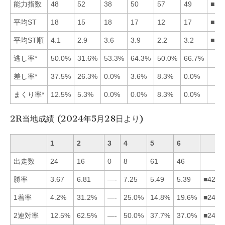
能力指数
48
52
38
50
57
49
■52
平均ST
18
15
18
17
12
17
■52
平均ST順
4.1
2.9
3.6
3.9
2.2
3.2
■52
逃し率*
50.0%
31.6%
53.3%
64.3%
50.0%
66.7%
差し率*
37.5%
26.3%
0.0%
3.6%
8.3%
0.0%
まくり率*
12.5%
5.3%
0.0%
0.0%
8.3%
0.0%
2R当地成績 (2024年5月28日より)
1
2
3
4
5
6
出走数
24
16
0
8
61
46
勝率
3.67
6.81
—-
7.25
5.49
5.39
■4256
1着率
4.2%
31.2%
—-
25.0%
14.8%
19.6%
■2465
2連対率
12.5%
62.5%
—-
50.0%
37.7%
37.0%
■2456