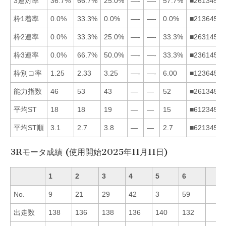
3連対率
36.7%
66.7%
25.0%
—-
—-
57.7%
■261345
枠1着率
0.0%
33.3%
0.0%
—-
—-
0.0%
■213645
枠2連率
0.0%
33.3%
25.0%
—-
—-
33.3%
■263145
枠3連率
0.0%
66.7%
50.0%
—-
—-
33.3%
■236145
枠別コ率
1.25
2.33
3.25
—-
—-
6.00
■123645
能力指数
46
53
43
—
—
52
■261345
平均ST
18
18
19
—
—
15
■612345
平均ST順
3.1
2.7
3.8
—
—
2.7
■621345
3Rモータ成績 (使用開始2025年11月11日)
1
2
3
4
5
6
No.
9
21
29
42
3
59
出走数
138
136
138
136
140
132