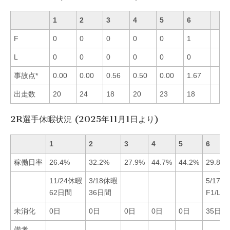
1
2
3
4
5
6
F
0
0
0
0
0
1
L
0
0
0
0
0
0
事故点*
0.00
0.00
0.56
0.50
0.00
1.67
出走数
20
24
18
20
23
18
2R選手休暇状況 (2025年11月1日より)
1
2
3
4
5
6
稼働日率
26.4%
32.2%
27.9%
44.7%
44.2%
29.8%
11/24休暇
3/18休暇
5/17S
62日間
36日間
F1/L0
未消化
0日
0日
0日
0日
0日
35日
備考