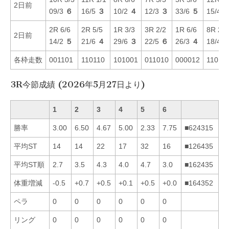
2日前
09/3
６
16/5
３
10/2
４
12/3
３
33/6
５
15/4
2R 6/6
2R 5/5
1R 3/3
3R 2/2
1R 6/6
8R 2/3
2日前
14/2
５
21/6
４
29/6
３
22/5
６
26/3
４
18/4
各枠走数
001101
110110
101001
011010
000012
11011
3R今節成績 (2026年5月27日より)
1
2
3
4
5
6
勝率
3.00
6.50
4.67
5.00
2.33
7.75
■624315
平均ST
14
14
22
17
32
16
■126435
平均ST順
2.7
3.5
4.3
4.0
4.7
3.0
■162435
体重増減
-0.5
+0.7
+0.5
+0.1
+0.5
+0.0
■164352
ペラ
0
0
0
0
0
0
リング
0
0
0
0
0
0