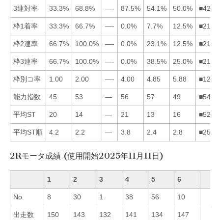
3連対率
33.3%
68.8%
—-
87.5%
54.1%
50.0%
■4256
枠1着率
33.3%
66.7%
—-
0.0%
7.7%
12.5%
■2165
枠2連率
66.7%
100.0%
—-
0.0%
23.1%
12.5%
■2156
枠3連率
66.7%
100.0%
—-
0.0%
38.5%
25.0%
■2156
枠別コ率
1.00
2.00
—-
4.00
4.85
5.88
■1245
能力指数
45
53
—
56
57
49
■5426
平均ST
20
14
—
21
13
16
■5261
平均ST順
4.2
2.2
—
3.8
2.4
2.8
■2564
2Rモータ成績 (使用開始2025年11月11日)
1
2
3
4
5
6
No.
8
30
1
38
56
10
出走数
150
143
132
141
134
147