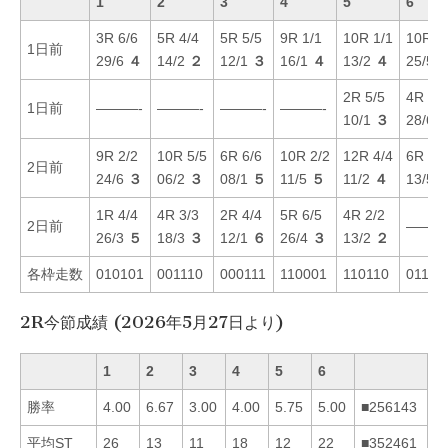
1
2
3
4
5
6
3R 6/6
5R 4/4
5R 5/5
9R 1/1
10R 1/1
10R 5
1日前
29/6
４
14/2
２
12/1
３
16/1
４
13/2
４
25/5
2R 5/5
4R 3/3
1日前
———-
———-
———-
———-
10/1
３
28/6
9R 2/2
10R 5/5
6R 6/6
10R 2/2
12R 4/4
6R 2/2
2日前
24/6
３
06/2
３
08/1
５
11/5
５
11/2
４
13/5
1R 4/4
4R 3/3
2R 4/4
5R 6/5
4R 2/2
2日前
———
26/3
５
18/3
３
12/1
６
26/4
３
13/2
２
各枠走数
010101
001110
000111
110001
110110
01101
2R今節成績 (2026年5月27日より)
1
2
3
4
5
6
勝率
4.00
6.67
3.00
4.00
5.75
5.00
■256143
平均ST
26
13
11
18
12
22
■352461