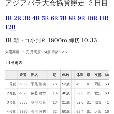
アジアパラ大会協賛競走 ３日目
1R
2R
3R
4R
5R
6R
7R
8R
9R
10R
11R
12R
1R 朝トコ小判Ｒ 1800m 締切 10:33
太陽高度: 69度 月高度:-74度 月齢:12.5
1R出走表
登番
氏名
期
年齢
体重
級
支部
Mo
1号艇
3822
平尾 崇典
78
53歳
49.5
A1
岡山
53
2号艇
4626
伊藤 紘章
107
40歳
52.0
B1
愛知
60
3号艇
5353
草川 壮良
134
21歳
52.0
B1
滋賀
41
4号艇
3950
石川 哲秀
82
50歳
55.4
B1
大阪
16