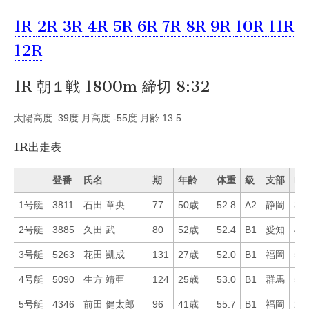
1R
2R
3R
4R
5R
6R
7R
8R
9R
10R
11R
12R
1R 朝１戦 1800m 締切 8:32
太陽高度: 39度 月高度:-55度 月齢:13.5
1R出走表
登番
氏名
期
年齢
体重
級
支部
Mo
1号艇
3811
石田 章央
77
50歳
52.8
A2
静岡
32
2号艇
3885
久田 武
80
52歳
52.4
B1
愛知
46
3号艇
5263
花田 凱成
131
27歳
52.0
B1
福岡
58
4号艇
5090
生方 靖亜
124
25歳
53.0
B1
群馬
50
5号艇
4346
前田 健太郎
96
41歳
55.7
B1
福岡
25