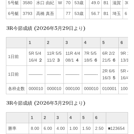
5号艇
3580
水口 由紀
W
70
53歳
49.0
B1
滋賀
30
6号艇
3793
高橋 真吾
77
53歳
56.7
B1
埼玉
6
3R今節成績 (2026年5月29日より)
1
2
3
4
5
6
5R 5/4
11R 5/5
11R 4/4
7R 5/5
6R 2/2
9R 1/1
1日前
16/4
２
11/2
３
08/1
４
18/5
６
21/5
６
13/1
2R 6/6
5R 4/6
1日前
———-
———-
———-
———-
16/3
５
16/4
各枠走数
000010
000010
000100
000010
010001
10010
3R今節成績 (2026年5月29日より)
1
2
3
4
5
6
勝率
8.00
6.00
4.00
1.00
1.50
2.50
■123654