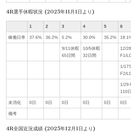
4R選手休暇状況 (2025年11月1日より)
1
2
3
4
5
6
稼働日率
37.6%
36.2%
5.2%
30.0%
35.2%
18.1%
9/11休暇
10/5休暇
12/28S
65日間
32日間
F1/L0
1/17ST
F2/L0
1/29Ｆ
110日間
未消化
0日
0日
0日
0日
0日
0日
備考
4R全国近況成績 (2025年12月1日より)