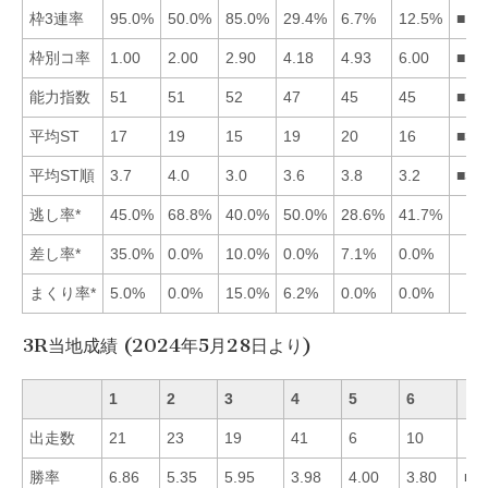
枠3連率
95.0%
50.0%
85.0%
29.4%
6.7%
12.5%
■13
枠別コ率
1.00
2.00
2.90
4.18
4.93
6.00
■12
能力指数
51
51
52
47
45
45
■32
平均ST
17
19
15
19
20
16
■36
平均ST順
3.7
4.0
3.0
3.6
3.8
3.2
■36
逃し率*
45.0%
68.8%
40.0%
50.0%
28.6%
41.7%
差し率*
35.0%
0.0%
10.0%
0.0%
7.1%
0.0%
まくり率*
5.0%
0.0%
15.0%
6.2%
0.0%
0.0%
3R当地成績 (2024年5月28日より)
1
2
3
4
5
6
出走数
21
23
19
41
6
10
勝率
6.86
5.35
5.95
3.98
4.00
3.80
■1