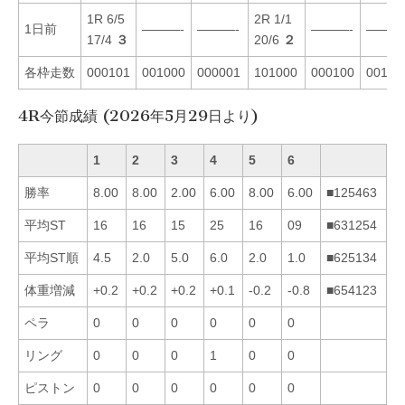
1R 6/5
2R 1/1
1日前
———-
———-
———-
———
17/4
３
20/6
２
各枠走数
000101
001000
000001
101000
000100
00100
4R今節成績 (2026年5月29日より)
1
2
3
4
5
6
勝率
8.00
8.00
2.00
6.00
8.00
6.00
■125463
平均ST
16
16
15
25
16
09
■631254
平均ST順
4.5
2.0
5.0
6.0
2.0
1.0
■625134
体重増減
+0.2
+0.2
+0.2
+0.1
-0.2
-0.8
■654123
ペラ
0
0
0
0
0
0
リング
0
0
0
1
0
0
ピストン
0
0
0
0
0
0