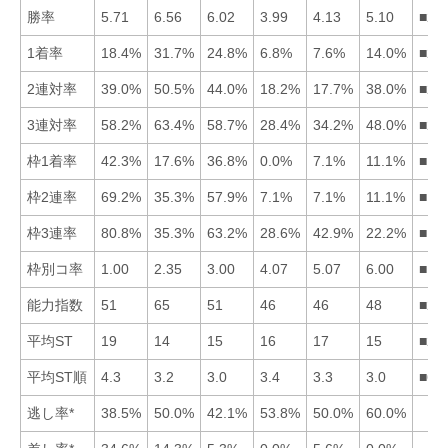
勝率
5.71
6.56
6.02
3.99
4.13
5.10
■23
1着率
18.4%
31.7%
24.8%
6.8%
7.6%
14.0%
■23
2連対率
39.0%
50.5%
44.0%
18.2%
17.7%
38.0%
■23
3連対率
58.2%
63.4%
58.7%
28.4%
34.2%
48.0%
■23
枠1着率
42.3%
17.6%
36.8%
0.0%
7.1%
11.1%
■13
枠2連率
69.2%
35.3%
57.9%
7.1%
7.1%
11.1%
■13
枠3連率
80.8%
35.3%
63.2%
28.6%
42.9%
22.2%
■13
枠別コ率
1.00
2.35
3.00
4.07
5.07
6.00
■12
能力指数
51
65
51
46
46
48
■23
平均ST
19
14
15
16
17
15
■23
平均ST順
4.3
3.2
3.0
3.4
3.3
3.0
■63
逃し率*
38.5%
50.0%
42.1%
53.8%
50.0%
60.0%