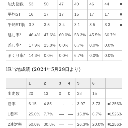
能力指数
53
50
47
49
46
44
■12
平均ST
16
17
17
15
17
17
■41
平均ST順
3.3
3.5
3.4
3.1
3.5
3.3
■41
逃し率*
46.4%
47.6%
60.0%
53.3%
45.5%
66.7%
差し率*
17.9%
23.8%
0.0%
6.7%
0.0%
0.0%
まくり率*
14.3%
0.0%
0.0%
6.7%
0.0%
0.0%
1R当地成績 (2024年5月28日より)
1
2
3
4
5
6
出走数
20
13
0
0
38
15
勝率
6.15
4.85
—-
—-
3.97
3.73
■125634
1着率
25.0%
7.7%
—-
—-
15.8%
6.7%
■152634
2連対率
50.0%
30.8%
—-
—-
26.3%
20.0%
■125634