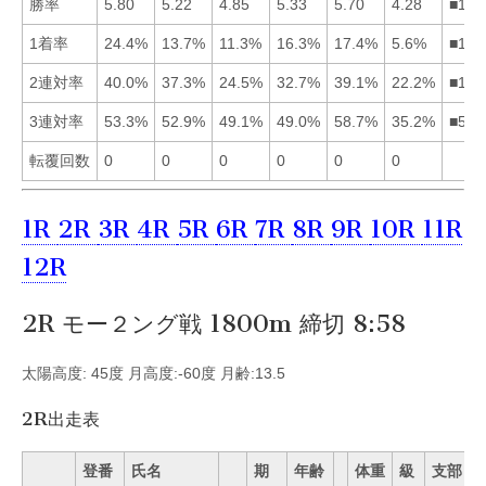
勝率
5.80
5.22
4.85
5.33
5.70
4.28
■154
1着率
24.4%
13.7%
11.3%
16.3%
17.4%
5.6%
■154
2連対率
40.0%
37.3%
24.5%
32.7%
39.1%
22.2%
■152
3連対率
53.3%
52.9%
49.1%
49.0%
58.7%
35.2%
■512
転覆回数
0
0
0
0
0
0
1R
2R
3R
4R
5R
6R
7R
8R
9R
10R
11R
12R
2R モー２ング戦 1800m 締切 8:58
太陽高度: 45度 月高度:-60度 月齢:13.5
2R出走表
登番
氏名
期
年齢
体重
級
支部