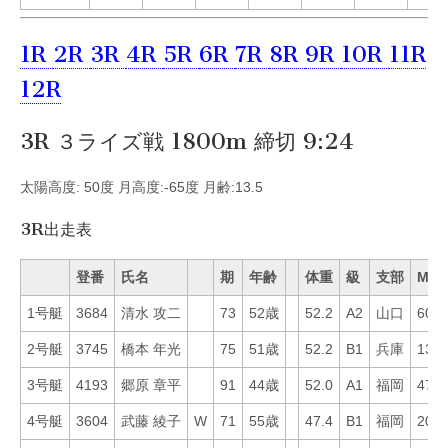
1R
2R
3R
4R
5R
6R
7R
8R
9R
10R
11R
12R
3R ３ライズ戦 1800m 締切 9:24
太陽高度: 50度 月高度:-65度 月齢:13.5
3R出走表
登番
氏名
期
年齢
体重
級
支部
Mo
1号艇
3684
清水 攻二
73
52歳
52.2
A2
山口
60
2号艇
3745
橋本 年光
75
51歳
52.2
B1
兵庫
13
3号艇
4193
郷原 章平
91
44歳
52.0
A1
福岡
47
4号艇
3604
武藤 綾子
W
71
55歳
47.4
B1
福岡
20