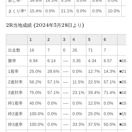
差し率*
34.6%
14.3%
5.3%
0.0%
5.6%
0.0%
まくり率*
15.4%
0.0%
21.1%
0.0%
0.0%
10.0%
2R当地成績 (2024年5月28日より)
1
2
3
4
5
6
出走数
16
7
0
26
71
7
勝率
6.94
6.14
—-
3.35
4.34
6.57
■1625
1着率
25.0%
28.6%
—-
0.0%
12.7%
14.3%
■2165
2連対率
56.2%
57.1%
—-
11.5%
22.5%
57.1%
■2615
3連対率
75.0%
57.1%
—-
23.1%
39.4%
71.4%
■1625
枠1着率
40.0%
0.0%
—-
0.0%
12.5%
0.0%
■1524
枠2連率
100.0%
0.0%
—-
0.0%
25.0%
0.0%
■1524
枠3連率
100.0%
0.0%
—-
33.3%
37.5%
50.0%
■1654