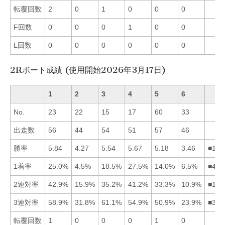
転覆回数
2
0
1
0
0
0
F回数
0
0
0
1
0
0
L回数
0
0
0
0
0
0
2Rボート成績 (使用開始2026年3月17日)
1
2
3
4
5
6
No.
23
22
15
17
60
33
出走数
56
44
54
51
57
46
勝率
5.84
4.27
5.54
5.67
5.18
3.46
■143
1着率
25.0%
4.5%
18.5%
27.5%
14.0%
6.5%
■413
2連対率
42.9%
15.9%
35.2%
41.2%
33.3%
10.9%
■143
3連対率
58.9%
31.8%
61.1%
54.9%
50.9%
23.9%
■314
転覆回数
1
0
0
0
1
0