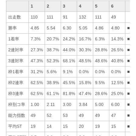
1
2
3
4
5
6
出走数
110
111
91
132
111
49
勝率
4.85
5.54
6.30
5.05
4.86
4.80
■32
1着率
7.3%
20.7%
24.2%
16.7%
6.3%
14.3%
■32
2連対率
27.3%
38.7%
44.0%
30.3%
28.8%
26.5%
■32
3連対率
47.3%
52.3%
68.1%
48.5%
48.6%
40.8%
■32
枠1着率
31.2%
5.6%
9.1%
0.0%
0.0%
0.0%
■13
枠2連率
62.5%
38.9%
45.5%
15.8%
9.5%
12.5%
■13
枠3連率
62.5%
61.1%
81.8%
47.4%
28.6%
25.0%
■31
枠別コ率
1.00
2.11
3.00
3.84
5.00
6.00
■12
能力指数
49
52
53
49
49
47
■32
平均ST
19
14
15
20
19
15
■26