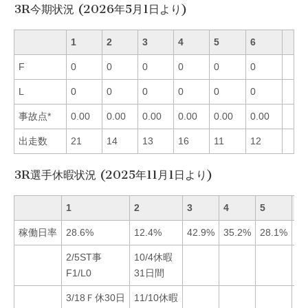
3R今期状況 (2026年5月1日より)
1
2
3
4
5
6
F
0
0
0
0
0
0
L
0
0
0
0
0
0
事故点*
0.00
0.00
0.00
0.00
0.00
0.00
出走数
21
14
13
16
11
12
3R選手休暇状況 (2025年11月1日より)
1
2
3
4
5
6
稼働日率
28.6%
12.4%
42.9%
35.2%
28.1%
20
2/5ST事
10/4休暇
11
F1/L0
31日間
F1
3/18Ｆ休30日
11/10休暇
1