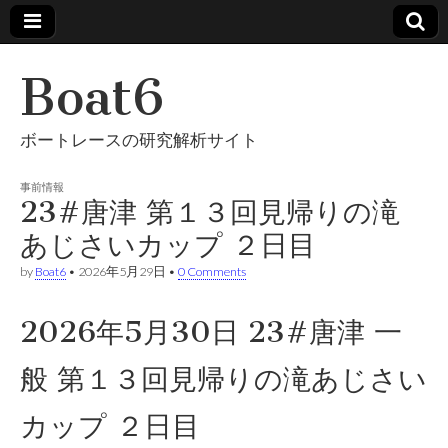
Boat6
ボートレースの研究解析サイト
事前情報
23#唐津 第１３回見帰りの滝
あじさいカップ ２日目
by
Boat6
•
2026年5月29日
•
0 Comments
2026年5月30日 23#唐津 一
般 第１３回見帰りの滝あじさい
カップ ２日目