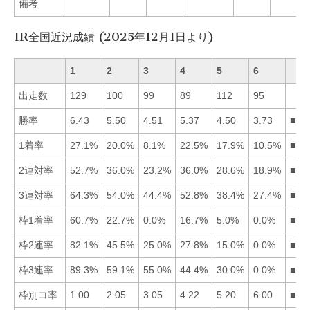
備考
1R全国近況成績 (2025年12月1日より)
1
2
3
4
5
6
出走数
129
100
99
89
112
95
勝率
6.43
5.50
4.51
5.37
4.50
3.73
■12
1着率
27.1%
20.0%
8.1%
22.5%
17.9%
10.5%
■14
2連対率
52.7%
36.0%
23.2%
36.0%
28.6%
18.9%
■12
3連対率
64.3%
54.0%
44.4%
52.8%
38.4%
27.4%
■12
枠1着率
60.7%
22.7%
0.0%
16.7%
5.0%
0.0%
■12
枠2連率
82.1%
45.5%
25.0%
27.8%
15.0%
0.0%
■12
枠3連率
89.3%
59.1%
55.0%
44.4%
30.0%
0.0%
■12
枠別コ率
1.00
2.05
3.05
4.22
5.20
6.00
■12