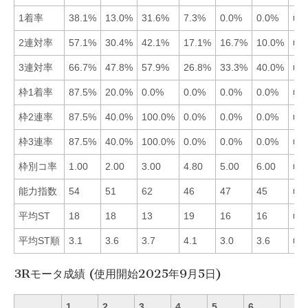
1着率
38.1%
13.0%
31.6%
7.3%
0.0%
0.0%
■1
2連対率
57.1%
30.4%
42.1%
17.1%
16.7%
10.0%
■1
3連対率
66.7%
47.8%
57.9%
26.8%
33.3%
40.0%
■1
枠1着率
87.5%
20.0%
0.0%
0.0%
0.0%
0.0%
■1
枠2連率
87.5%
40.0%
100.0%
0.0%
0.0%
0.0%
■3
枠3連率
87.5%
40.0%
100.0%
0.0%
0.0%
0.0%
■3
枠別コ率
1.00
2.00
3.00
4.80
5.00
6.00
■1
能力指数
54
51
62
46
47
45
■3
平均ST
18
18
13
19
16
16
■3
平均ST順
3.1
3.6
3.7
4.1
3.0
3.6
■5
3Rモータ成績 (使用開始2025年9月5日)
1
2
3
4
5
6