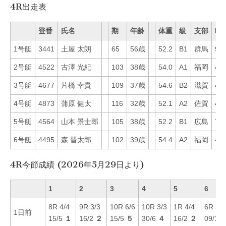
4R出走表
登番
氏名
期
年齢
体重
級
支部
Mo
1号艇
3441
土屋 太朗
65
56歳
52.2
B1
群馬
9
2号艇
4522
古澤 光紀
103
38歳
54.0
A1
福岡
44
3号艇
4677
片橋 幸貴
109
37歳
54.6
B2
滋賀
49
4号艇
4873
蒲原 健太
116
32歳
52.1
A2
佐賀
48
5号艇
4564
山本 景士郎
105
38歳
52.2
B1
広島
7
6号艇
4495
森 晋太郎
102
39歳
54.4
A2
福岡
43
4R今節成績 (2026年5月29日より)
1
2
3
4
5
6
8R 4/4
9R 3/3
10R 6/6
10R 3/3
1R 4/4
6R 3/3
1日前
15/5
１
16/2
２
15/5
５
30/6
４
16/2
２
09/1