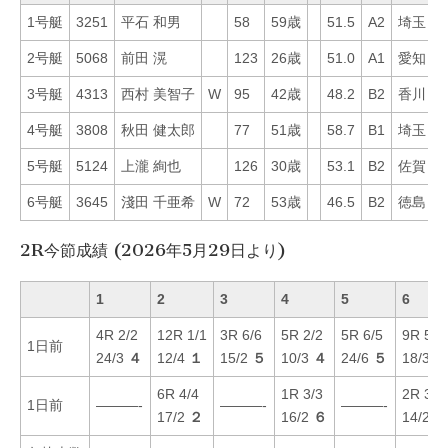
1号艇
3251
平石 和男
58
59歳
51.5
A2
埼玉
3
2号艇
5068
前田 滉
123
26歳
51.0
A1
愛知
3
3号艇
4313
西村 美智子
W
95
42歳
48.2
B2
香川
1
4号艇
3808
秋田 健太郎
77
51歳
58.7
B1
埼玉
4
5号艇
5124
上瀧 絢也
126
30歳
53.1
B2
佐賀
3
6号艇
3645
淺田 千亜希
W
72
53歳
46.5
B2
徳島
1
2R今節成績 (2026年5月29日より)
1
2
3
4
5
6
4R 2/2
12R 1/1
3R 6/6
5R 2/2
5R 6/5
9R 5/5
1日前
24/3
４
12/4
１
15/2
５
10/3
４
24/6
５
18/3
６
6R 4/4
1R 3/3
2R 3/3
1日前
———-
———-
———-
17/2
２
16/2
６
14/2
４