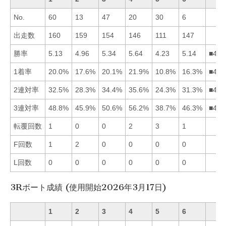
No.
60
13
47
20
30
6
出走数
160
159
154
146
111
147
勝率
5.13
4.96
5.34
5.64
4.23
5.14
■436
1着率
20.0%
17.6%
20.1%
21.9%
10.8%
16.3%
■431
2連対率
32.5%
28.3%
34.4%
35.6%
24.3%
31.3%
■431
3連対率
48.8%
45.9%
50.6%
56.2%
38.7%
46.3%
■431
転覆回数
1
0
0
2
3
1
F回数
1
2
0
0
0
0
L回数
0
0
0
0
0
0
3Rボート成績 (使用開始2026年3月17日)
1
2
3
4
5
6