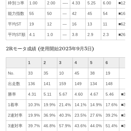
枠別コ率
1.00
2.00
—-
4.33
5.25
6.00
■1245
能力指数
55
50
—
42
45
54
■1625
平均ST
19
12
—
16
13
11
■6254
平均ST順
4.1
1.0
—
3.8
2.9
2.3
■2654
2Rモータ成績 (使用開始2025年9月5日)
1
2
3
4
5
6
No.
33
35
10
45
38
19
出走数
136
141
159
149
134
148
勝率
4.31
5.11
5.67
4.60
4.67
5.46
■362
1着率
10.3%
19.9%
21.4%
14.1%
14.9%
17.6%
■326
2連対率
19.9%
36.9%
40.3%
23.5%
27.6%
39.2%
■362
3連対率
39.7%
46.8%
57.9%
43.6%
44.0%
51.4%
■362