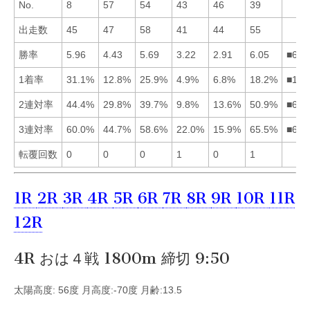
No.
8
57
54
43
46
39
出走数
45
47
58
41
44
55
勝率
5.96
4.43
5.69
3.22
2.91
6.05
■613
1着率
31.1%
12.8%
25.9%
4.9%
6.8%
18.2%
■136
2連対率
44.4%
29.8%
39.7%
9.8%
13.6%
50.9%
■613
3連対率
60.0%
44.7%
58.6%
22.0%
15.9%
65.5%
■613
転覆回数
0
0
0
1
0
1
1R
2R
3R
4R
5R
6R
7R
8R
9R
10R
11R
12R
4R おは４戦 1800m 締切 9:50
太陽高度: 56度 月高度:-70度 月齢:13.5