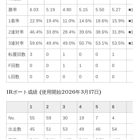
勝率
6.03
5.19
4.80
5.15
5.50
5.27
■156
1着率
22.9%
19.4%
11.0%
14.6%
18.6%
15.9%
■125
2連対率
46.4%
33.8%
28.4%
39.6%
38.6%
31.8%
■145
3連対率
59.6%
49.4%
49.0%
50.7%
53.1%
53.5%
■165
転覆回数
3
0
1
0
0
1
F回数
0
0
1
1
0
0
L回数
0
0
0
0
0
0
1Rボート成績 (使用開始2026年3月17日)
1
2
3
4
5
6
No.
55
59
30
19
7
4
出走数
45
51
53
49
46
54