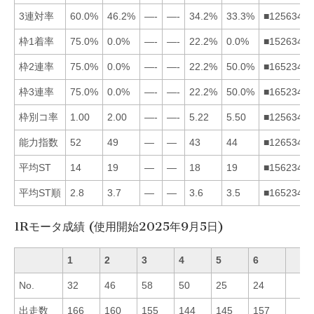
3連対率
60.0%
46.2%
—-
—-
34.2%
33.3%
■125634
枠1着率
75.0%
0.0%
—-
—-
22.2%
0.0%
■152634
枠2連率
75.0%
0.0%
—-
—-
22.2%
50.0%
■165234
枠3連率
75.0%
0.0%
—-
—-
22.2%
50.0%
■165234
枠別コ率
1.00
2.00
—-
—-
5.22
5.50
■125634
能力指数
52
49
—
—
43
44
■126534
平均ST
14
19
—
—
18
19
■156234
平均ST順
2.8
3.7
—
—
3.6
3.5
■165234
1Rモータ成績 (使用開始2025年9月5日)
1
2
3
4
5
6
No.
32
46
58
50
25
24
出走数
166
160
155
144
145
157