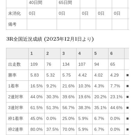
40日間
65日間
6
未消化
0日
0日
0日
0日
0日
0
備考
3R全国近況成績 (2025年12月1日より)
1
2
3
4
5
6
出走数
109
76
134
107
94
65
勝率
5.83
5.32
5.75
4.42
4.02
4.29
■13
1着率
16.5%
9.2%
21.6%
10.3%
4.3%
7.7%
■31
2連対率
44.0%
30.3%
39.6%
19.6%
20.2%
23.1%
■13
3連対率
61.5%
51.3%
56.7%
38.3%
35.1%
44.6%
■13
枠1着率
45.0%
0.0%
25.0%
5.9%
6.7%
0.0%
■13
枠2連率
80.0%
37.5%
70.0%
5.9%
6.7%
0.0%
■13