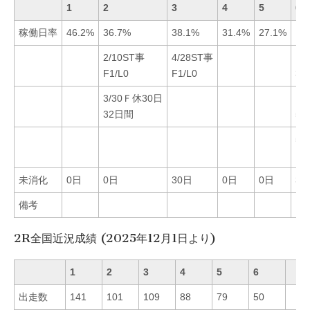
1
2
3
4
5
6
稼働日率
46.2%
36.7%
38.1%
31.4%
27.1%
15
2/10ST事
4/28ST事
11
F1/L0
F1/L0
3
3/30Ｆ休30日
12
32日間
5
5/
F1
未消化
0日
0日
30日
0日
0日
30
備考
2R全国近況成績 (2025年12月1日より)
1
2
3
4
5
6
出走数
141
101
109
88
79
50