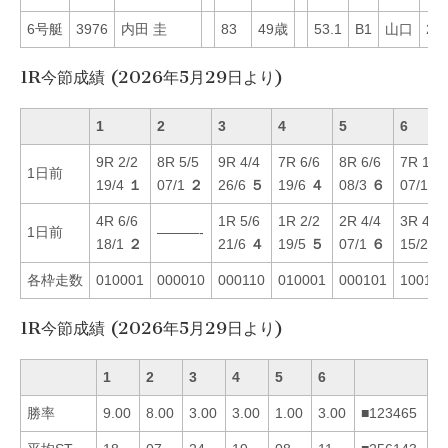
6号艇
3976
内田 圭
83
49歳
53.1
B1
山口
24
1R今節成績 (2026年5月29日より)
1
2
3
4
5
6
9R 2/2
8R 5/5
9R 4/4
7R 6/6
8R 6/6
7R 1/1
1日前
19/4
１
07/1
２
26/6
５
19/6
４
08/3
６
07/1
５
4R 6/6
1R 5/6
1R 2/2
2R 4/4
3R 4/4
1日前
———-
18/1
２
21/6
４
19/5
５
07/1
６
15/2
４
各枠走数
010001
000010
000110
010001
000101
100100
1R今節成績 (2026年5月29日より)
1
2
3
4
5
6
勝率
9.00
8.00
3.00
3.00
1.00
3.00
■123465