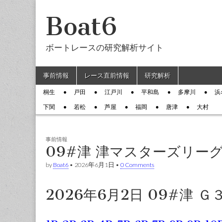
Boat6
ボートレースの研究解析サイト
Skip to content
事前情報
レース直前情報
研究解析
Main menu
桐生
戸田
江戸川
平和島
多摩川
浜
Sub menu
下関
若松
芦屋
福岡
唐津
大村
事前情報
09#津 津マスターズリー
by
Boat6
•
2026年6月1日
•
0 Comments
2026年6月2日 09#津