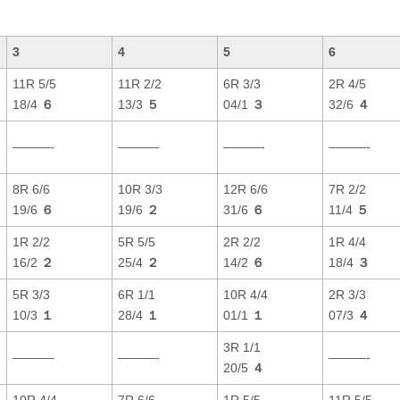
3
4
5
6
11R 5/5
11R 2/2
6R 3/3
2R 4/5
18/4
６
13/3
５
04/1
３
32/6
４
———-
———-
———-
———-
8R 6/6
10R 3/3
12R 6/6
7R 2/2
19/6
６
19/6
２
31/6
６
11/4
５
1R 2/2
5R 5/5
2R 2/2
1R 4/4
16/2
２
25/4
２
14/2
６
18/4
３
5R 3/3
6R 1/1
10R 4/4
2R 3/3
10/3
１
28/4
１
01/1
１
07/3
４
3R 1/1
———-
———-
———-
20/5
４
10R 4/4
7R 6/6
1R 5/5
11R 5/5