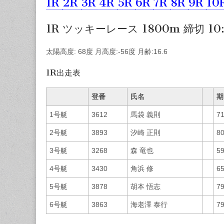
1R
2R
3R
4R
5R
6R
7R
8R
9R
10
1R ツッキーレース 1800m 締切 10:
太陽高度: 68度 月高度:-56度 月齢:16.6
1R出走表
登番
氏名
期
1号艇
3612
馬袋 義則
7
2号艇
3893
汐崎 正則
8
3号艇
3268
森 竜也
5
4号艇
3430
角浜 修
6
5号艇
3878
胡本 悟志
7
6号艇
3863
海老澤 泰行
7