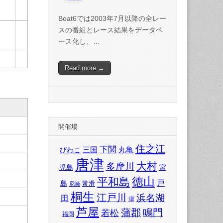
Boat6では2003年7月以降の全レー
スの番組とレース結果をデータベ
ース化し、…
Read more →
開催場
住之江
下関
三国
丸亀
びわこ
唐津
大村
多摩川
児島
宮
徳山
平和島
戸
島
常滑
尼崎
桐生
江戸川
浜名湖
田
津
芦屋
蒲郡
鳴門
若松
福岡