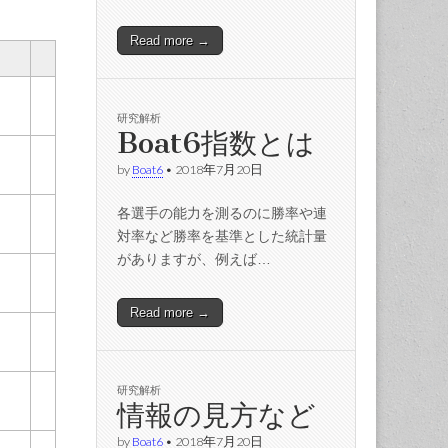
Read more →
研究解析
Boat6指数とは
by
Boat6
•
2018年7月20日
各選手の能力を測るのに勝率や連
対率など勝率を基準とした統計量
がありますが、例えば…
Read more →
研究解析
情報の見方など
by
Boat6
•
2018年7月20日