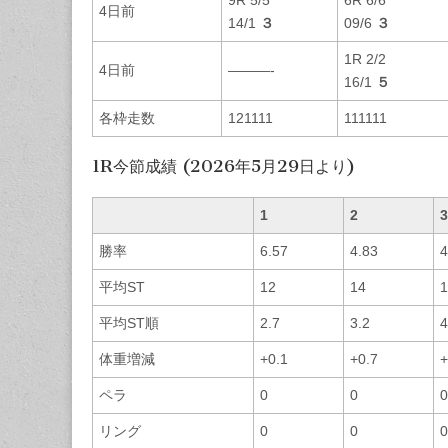
4日前
14/1
３
09/6
３
1R 2/2
4日前
———-
16/1
５
各枠走数
121111
111111
1R今節成績 (2026年5月29日より)
1
2
3
勝率
6.57
4.83
4
平均ST
12
14
1
平均ST順
2.7
3.2
4
体重増減
+0.1
+0.7
+
ペラ
0
0
0
リング
0
0
0