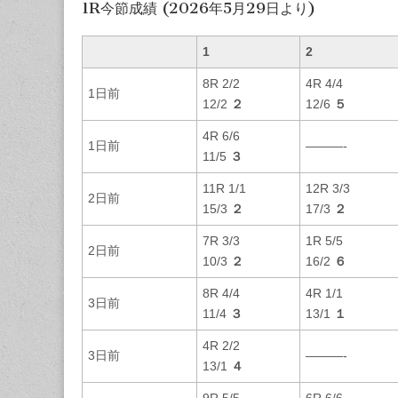
1R今節成績 (2026年5月29日より)
1
2
8R 2/2
4R 4/4
1日前
12/2
２
12/6
５
4R 6/6
1日前
———-
11/5
３
11R 1/1
12R 3/3
2日前
15/3
２
17/3
２
7R 3/3
1R 5/5
2日前
10/3
２
16/2
６
8R 4/4
4R 1/1
3日前
11/4
３
13/1
１
4R 2/2
3日前
———-
13/1
４
9R 5/5
6R 6/6