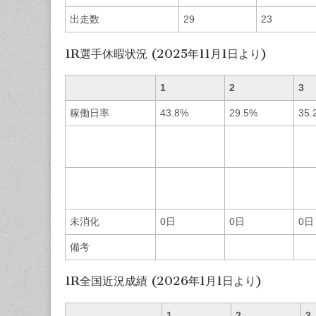
出走数
29
23
1R選手休暇状況 (2025年11月1日より)
1
2
3
稼働日率
43.8%
29.5%
35.
未消化
0日
0日
0日
備考
1R全国近況成績 (2026年1月1日より)
1
2
3