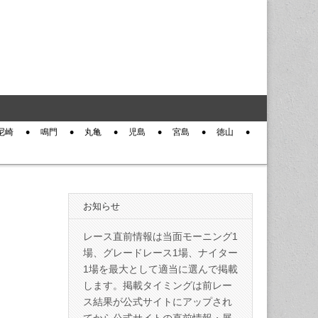
尼崎
鳴門
丸亀
児島
宮島
徳山
お知らせ
レース直前情報は当面モーニング1
場、グレードレース1場、ナイター
1場を最大として適当に選んで掲載
目
します。掲載タイミングは前レー
ス結果が公式サイトにアップされ