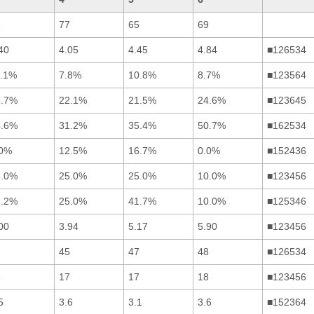
1
77
65
69
40
4.05
4.45
4.84
■126534
1.1%
7.8%
10.8%
8.7%
■123564
4.7%
22.1%
21.5%
24.6%
■123645
4.6%
31.2%
35.4%
50.7%
■162534
.0%
12.5%
16.7%
0.0%
■152436
5.0%
25.0%
25.0%
10.0%
■123456
1.2%
25.0%
41.7%
10.0%
■125346
00
3.94
5.17
5.90
■123456
7
45
47
48
■126534
6
17
17
18
■123456
5
3.6
3.1
3.6
■152364