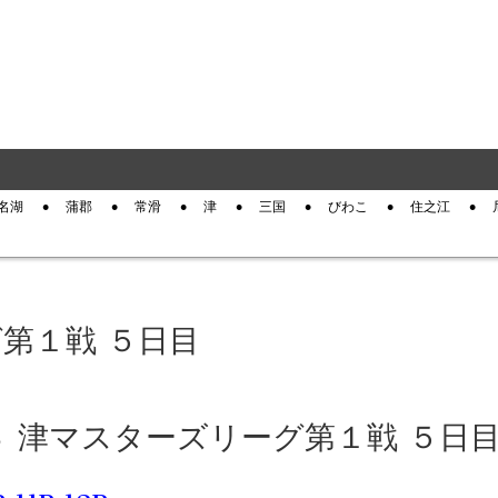
名湖
蒲郡
常滑
津
三国
びわこ
住之江
グ第１戦 ５日目
 Ｇ３ 津マスターズリーグ第１戦 ５日