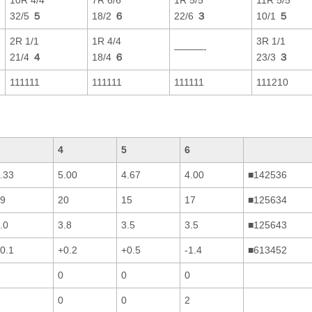
32/5
５
18/2
６
22/6
３
10/1
５
2R 1/1
1R 4/4
3R 1/1
———-
21/4
４
18/4
６
23/3
３
111111
111111
111111
111210
4
5
6
.33
5.00
4.67
4.00
■142536
9
20
15
17
■125634
.0
3.8
3.5
3.5
■125643
0.1
+0.2
+0.5
-1.4
■613452
0
0
0
0
0
2