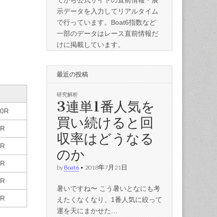
てから公式サイトの直前情報・展
示データを入力してリアルタイム
で行っています。Boat6指数など
一部のデータはレース直前情報だ
けに掲載しています。
最近の投稿
研究解析
3連単1番人気を
10R
買い続けると回
5R
収率はどうなる
8R
のか
7R
by
Boat6
•
2018年7月21日
6R
暑いですね〜 こう暑いとなにも考
7R
えたくなくなり、1番人気に絞って
運を天にまかせた…