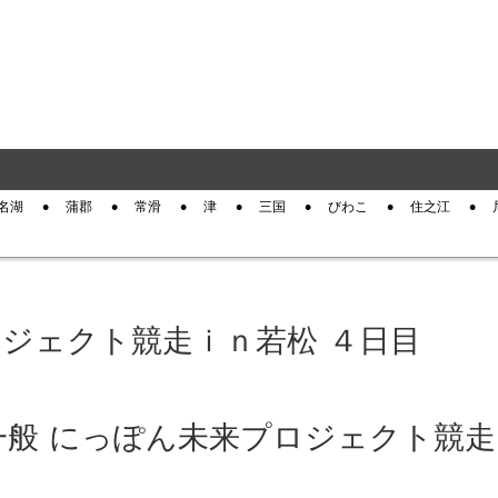
名湖
蒲郡
常滑
津
三国
びわこ
住之江
ロジェクト競走ｉｎ若松 ４日目
松 一般 にっぽん未来プロジェクト競