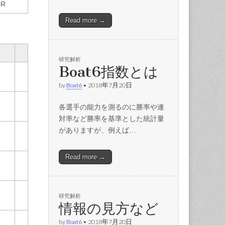
9R
Read more →
研究解析
Boat6指数とは
by
Boat6
•
2018年7月20日
各選手の能力を測るのに勝率や連
対率など勝率を基準とした統計量
がありますが、例えば…
Read more →
研究解析
情報の見方など
by
Boat6
•
2018年7月20日