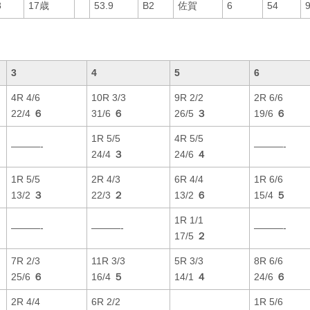
8
17歳
53.9
B2
佐賀
6
54
3
4
5
6
4R 4/6
10R 3/3
9R 2/2
2R 6/6
22/4
６
31/6
６
26/5
３
19/6
６
1R 5/5
4R 5/5
———-
———-
24/4
３
24/6
４
1R 5/5
2R 4/3
6R 4/4
1R 6/6
13/2
３
22/3
２
13/2
６
15/4
５
1R 1/1
———-
———-
———-
17/5
２
7R 2/3
11R 3/3
5R 3/3
8R 6/6
25/6
６
16/4
５
14/1
４
24/6
６
2R 4/4
6R 2/2
1R 5/6
———-