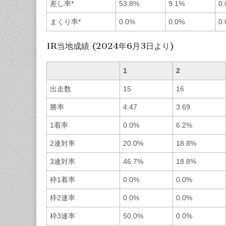
差し率*
53.8%
9.1%
0
まくり率*
0.0%
0.0%
0
1R当地成績 (2024年6月3日より)
1
2
出走数
15
16
勝率
4.47
3.69
1着率
0.0%
6.2%
2連対率
20.0%
18.8%
3連対率
46.7%
18.8%
枠1着率
0.0%
0.0%
枠2連率
0.0%
0.0%
枠3連率
50.0%
0.0%