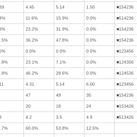
89
4.45
5.14
1.50
■154236
.4%
11.6%
15.9%
0.0%
■514236
.3%
23.2%
31.9%
0.0%
■154236
9.5%
36.2%
47.8%
0.0%
■154236
.0%
0.0%
0.0%
0.0%
■123456
5.8%
23.1%
7.1%
0.0%
■124356
5.8%
46.2%
28.6%
0.0%
■124536
11
4.31
5.14
6.00
■123456
1
47
49
35
■154236
8
20
18
24
■153426
8
4.2
3.5
4.9
■513426
4.7%
60.0%
53.8%
12.5%