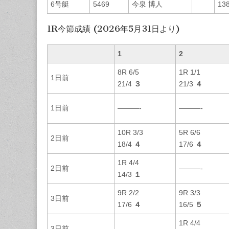
6号艇
5469
今泉 博人
13
1R今節成績 (2026年5月31日より)
1
2
8R 6/5
1R 1/1
1日前
21/4
３
21/3
４
1日前
———-
———-
10R 3/3
5R 6/6
2日前
18/4
４
17/6
４
1R 4/4
2日前
———-
14/3
１
9R 2/2
9R 3/3
3日前
17/6
４
16/5
５
1R 4/4
3日前
———-