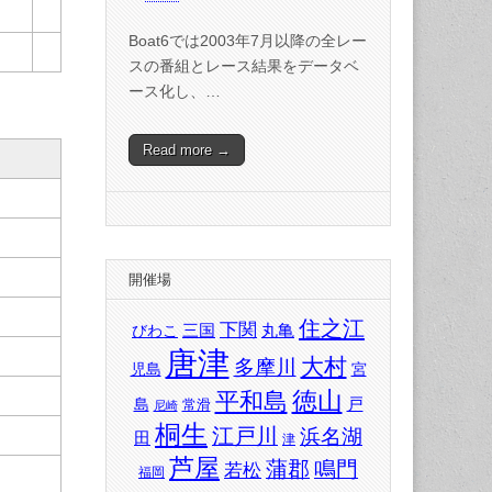
Boat6では2003年7月以降の全レー
スの番組とレース結果をデータベ
ース化し、…
Read more →
開催場
住之江
下関
三国
丸亀
びわこ
唐津
大村
多摩川
児島
宮
徳山
平和島
戸
島
常滑
尼崎
桐生
江戸川
浜名湖
田
津
芦屋
蒲郡
鳴門
若松
福岡