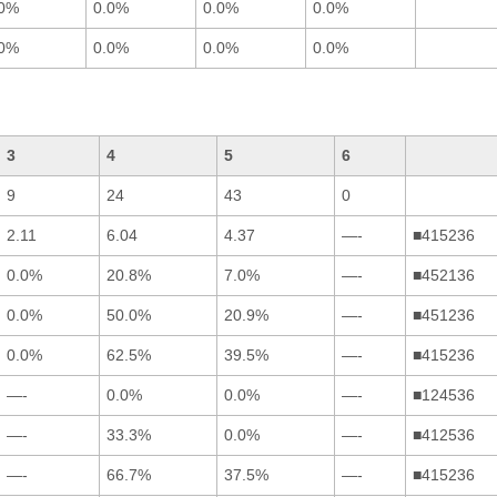
.0%
0.0%
0.0%
0.0%
.0%
0.0%
0.0%
0.0%
3
4
5
6
9
24
43
0
2.11
6.04
4.37
—-
■415236
0.0%
20.8%
7.0%
—-
■452136
0.0%
50.0%
20.9%
—-
■451236
0.0%
62.5%
39.5%
—-
■415236
—-
0.0%
0.0%
—-
■124536
—-
33.3%
0.0%
—-
■412536
—-
66.7%
37.5%
—-
■415236