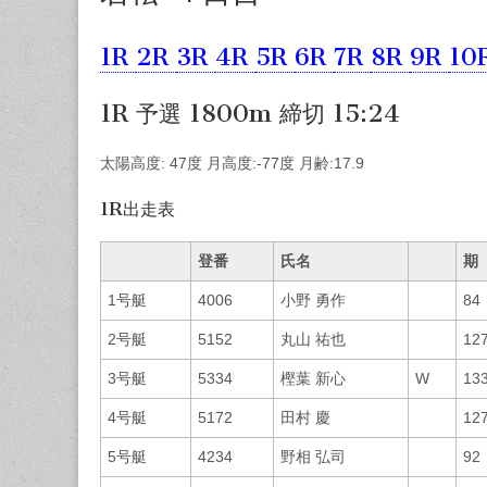
1R
2R
3R
4R
5R
6R
7R
8R
9R
10
1R 予選 1800m 締切 15:24
太陽高度: 47度 月高度:-77度 月齢:17.9
1R出走表
登番
氏名
期
1号艇
4006
小野 勇作
84
2号艇
5152
丸山 祐也
12
3号艇
5334
樫葉 新心
W
13
4号艇
5172
田村 慶
12
5号艇
4234
野相 弘司
92