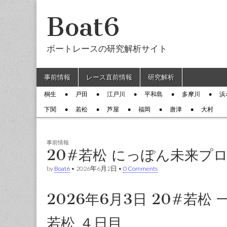
Boat6
ボートレースの研究解析サイト
Skip to content
事前情報
レース直前情報
研究解析
Main menu
桐生
戸田
江戸川
平和島
多摩川
浜
Sub menu
下関
若松
芦屋
福岡
唐津
大村
事前情報
20#若松 にっぽん未来プ
by
Boat6
•
2026年6月2日
•
0 Comments
2026年6月3日 20#若
若松 ４日目