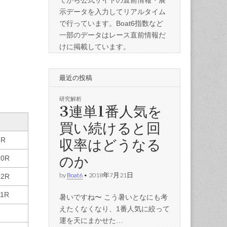
てから公式サイトの直前情報・展
示データを入力してリアルタイム
で行っています。Boat6指数など
一部のデータはレース直前情報だ
けに掲載しています。
最近の投稿
研究解析
3連単1番人気を
買い続けると回
収率はどうなる
8R
のか
10R
by
Boat6
•
2018年7月21日
12R
11R
暑いですね〜 こう暑いとなにも考
えたくなくなり、1番人気に絞って
運を天にまかせた…