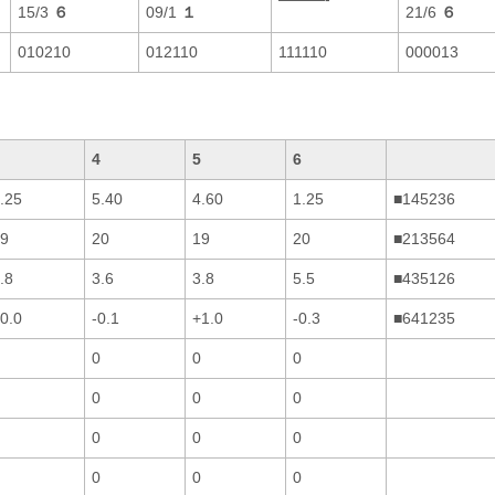
15/3
６
09/1
１
21/6
６
010210
012110
111110
000013
4
5
6
.25
5.40
4.60
1.25
■145236
9
20
19
20
■213564
.8
3.6
3.8
5.5
■435126
0.0
-0.1
+1.0
-0.3
■641235
0
0
0
0
0
0
0
0
0
0
0
0