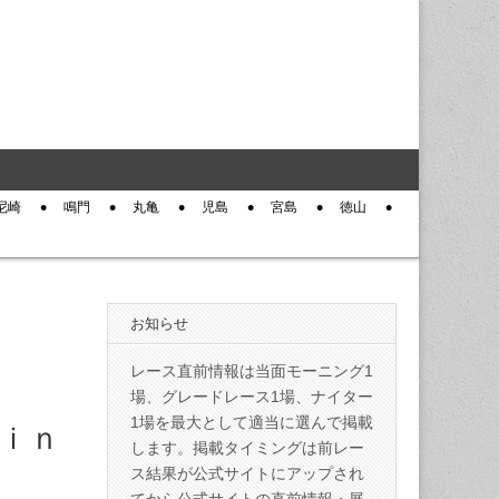
尼崎
鳴門
丸亀
児島
宮島
徳山
お知らせ
レース直前情報は当面モーニング1
場、グレードレース1場、ナイター
1場を最大として適当に選んで掲載
走ｉｎ
します。掲載タイミングは前レー
ス結果が公式サイトにアップされ