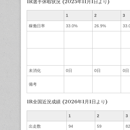
1R選手休暇状況 (2025年11月1日より)
1
2
3
稼働日率
33.0%
26.9%
33.
未消化
0日
0日
0日
備考
1R全国近況成績 (2026年1月1日より)
1
2
3
出走数
94
59
8