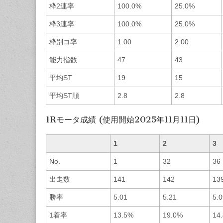
枠2連率
100.0%
25.0%
枠3連率
100.0%
25.0%
枠別コ率
1.00
2.00
能力指数
47
43
平均ST
19
15
平均ST順
2.8
2.8
1Rモータ成績 (使用開始2025年11月11日)
1
2
3
No.
1
32
36
出走数
141
142
13
勝率
5.01
5.21
5.0
1着率
13.5%
19.0%
14