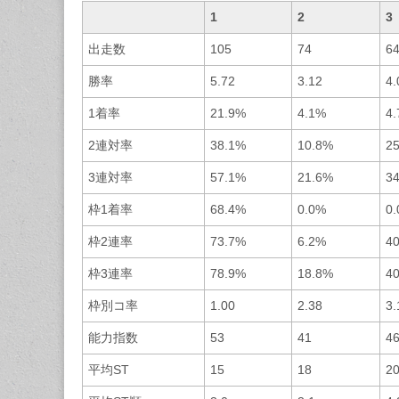
1
2
3
出走数
105
74
6
勝率
5.72
3.12
4.
1着率
21.9%
4.1%
4
2連対率
38.1%
10.8%
2
3連対率
57.1%
21.6%
3
枠1着率
68.4%
0.0%
0
枠2連率
73.7%
6.2%
4
枠3連率
78.9%
18.8%
4
枠別コ率
1.00
2.38
3.
能力指数
53
41
4
平均ST
15
18
2