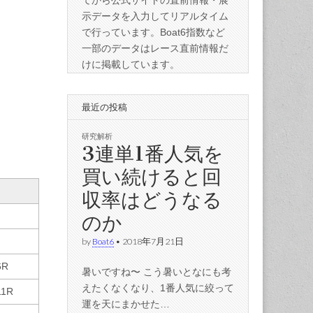
てから公式サイトの直前情報・展
示データを入力してリアルタイム
で行っています。Boat6指数など
一部のデータはレース直前情報だ
けに掲載しています。
最近の投稿
研究解析
3連単1番人気を
買い続けると回
収率はどうなる
のか
by
Boat6
•
2018年7月21日
6R
暑いですね〜 こう暑いとなにも考
えたくなくなり、1番人気に絞って
11R
運を天にまかせた…