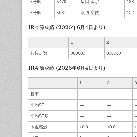
5号艇
5470
坂口 諒宗
138
6号艇
5031
渡辺 空依
122
1R今節成績 (2026年6月4日より)
1
2
各枠走数
000000
000000
1R今節成績 (2026年6月4日より)
1
2
3
勝率
—-
—-
平均ST
—
—
平均ST順
—
—
体重増減
+0.0
+0.0
+