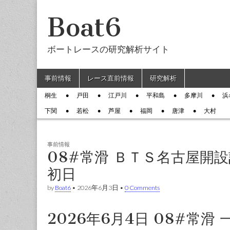
Boat6
ボートレースの研究解析サイト
Skip to content
事前情報
レース直前情報
研究解析
Main menu
桐生
戸田
江戸川
平和島
多摩川
浜
Sub menu
下関
若松
芦屋
福岡
唐津
大村
事前情報
08#常滑 ＢＴＳ名古屋開
初日
by
Boat6
•
2026年6月3日
•
0 Comments
2026年6月4日 08#常