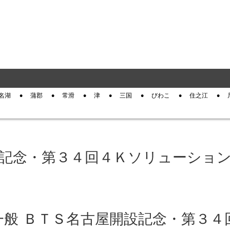
名湖
蒲郡
常滑
津
三国
びわこ
住之江
設記念・第３４回４Ｋソリューショ
滑 一般 ＢＴＳ名古屋開設記念・第３４