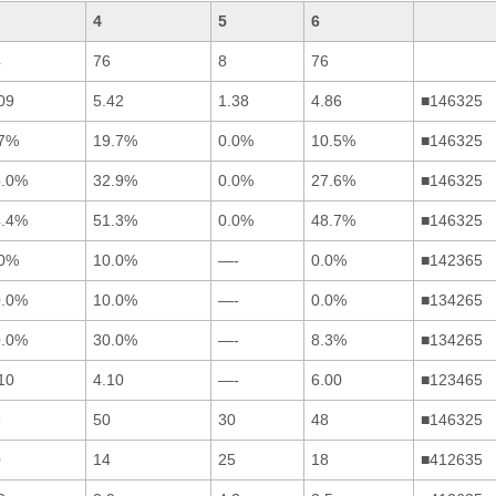
4
5
6
4
76
8
76
09
5.42
1.38
4.86
■146325
.7%
19.7%
0.0%
10.5%
■146325
5.0%
32.9%
0.0%
27.6%
■146325
4.4%
51.3%
0.0%
48.7%
■146325
.0%
10.0%
—-
0.0%
■142365
0.0%
10.0%
—-
0.0%
■134265
0.0%
30.0%
—-
8.3%
■134265
10
4.10
—-
6.00
■123465
6
50
30
48
■146325
0
14
25
18
■412635