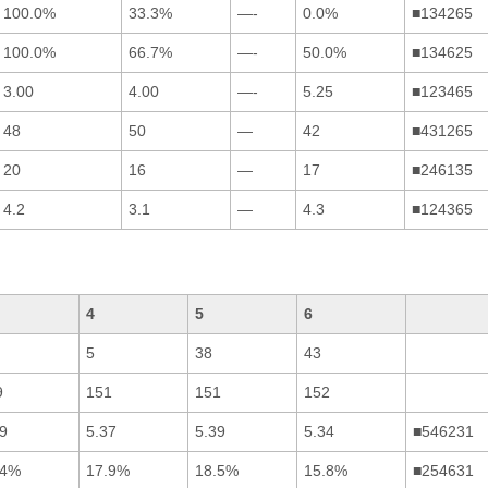
100.0%
33.3%
—-
0.0%
■134265
100.0%
66.7%
—-
50.0%
■134625
3.00
4.00
—-
5.25
■123465
48
50
—
42
■431265
20
16
—
17
■246135
4.2
3.1
—
4.3
■124365
4
5
6
5
38
43
9
151
151
152
9
5.37
5.39
5.34
■546231
.4%
17.9%
18.5%
15.8%
■254631