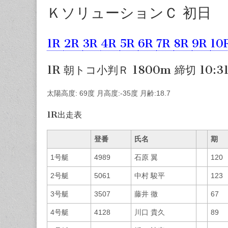
ＫソリューションＣ 初日
1R
2R
3R
4R
5R
6R
7R
8R
9R
10
1R 朝トコ小判Ｒ 1800m 締切 10:3
太陽高度: 69度 月高度:-35度 月齢:18.7
1R出走表
登番
氏名
期
1号艇
4989
石原 翼
120
2号艇
5061
中村 駿平
123
3号艇
3507
藤井 徹
67
4号艇
4128
川口 貴久
89