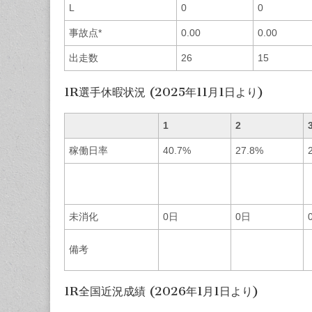
L
0
0
事故点*
0.00
0.00
出走数
26
15
1R選手休暇状況 (2025年11月1日より)
1
2
稼働日率
40.7%
27.8%
未消化
0日
0日
備考
1R全国近況成績 (2026年1月1日より)