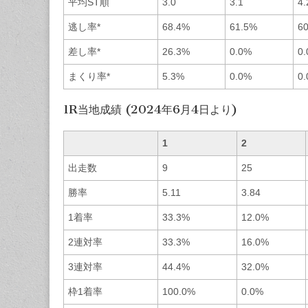
平均ST順
3.0
3.1
4.
逃し率*
68.4%
61.5%
6
差し率*
26.3%
0.0%
0
まくり率*
5.3%
0.0%
0
1R当地成績 (2024年6月4日より)
1
2
出走数
9
25
勝率
5.11
3.84
1着率
33.3%
12.0%
2連対率
33.3%
16.0%
3連対率
44.4%
32.0%
枠1着率
100.0%
0.0%