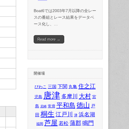
Boat6では2003年7月以降の全レー
スの番組とレース結果をデータベ
ース化し、…
Read more →
開催場
住之江
下関
三国
丸亀
びわこ
唐津
大村
多摩川
児島
宮
徳山
平和島
戸
島
常滑
尼崎
桐生
江戸川
浜名湖
田
津
芦屋
蒲郡
鳴門
若松
福岡