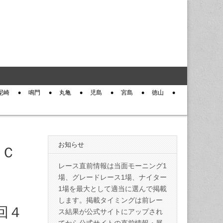
尼崎
鳴門
丸亀
児島
宮島
徳山
お知らせ
ンＣ
レース直前情報は当面モーニング1
場、グレードレース1場、ナイター
1場を最大として適当に選んで掲載
します。掲載タイミングは前レー
回４
ス結果が公式サイトにアップされ