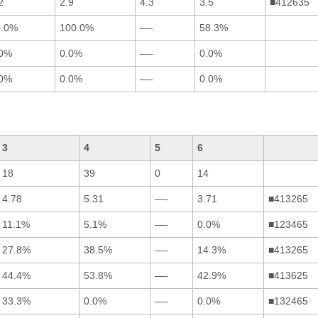
2
2.9
4.3
3.5
■412635
0.0%
100.0%
—-
58.3%
.0%
0.0%
—-
0.0%
.0%
0.0%
—-
0.0%
3
4
5
6
18
39
0
14
4.78
5.31
—-
3.71
■413265
11.1%
5.1%
—-
0.0%
■123465
27.8%
38.5%
—-
14.3%
■413265
44.4%
53.8%
—-
42.9%
■413625
33.3%
0.0%
—-
0.0%
■132465