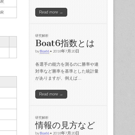
5R
Read more →
8R
研究解析
Boat6指数とは
by
Boat6
•
2018年7月20日
各選手の能力を測るのに勝率や連
対率など勝率を基準とした統計量
がありますが、例えば…
Read more →
研究解析
情報の見方など
by
Boat6
•
2018年7月20日